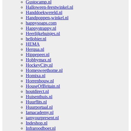
Gustocamp.nl
Halloween-feestwinkel.nl
Handdoekwereld.nl
Handpoppen-winkel.nl
happysoaps.com
Happystrappy.nl
Heerlijkehuisjes.nl
hellobier.nl
HEMA
Herqua.nl
Hippepeer.nl
Hobbymax.nl
HockeyCity.nl
Homesweethome.nl
Homixa.nl
Horrenbouw.nl
HouseOfBritain.nl
houtdirect.nl
Huisenthuis.nl
Huurflits.nl
Huurportaal.nl
Iamacademy.nl
iamyourpresent.nl
Indeshop.nl
Infraroodboer.nl