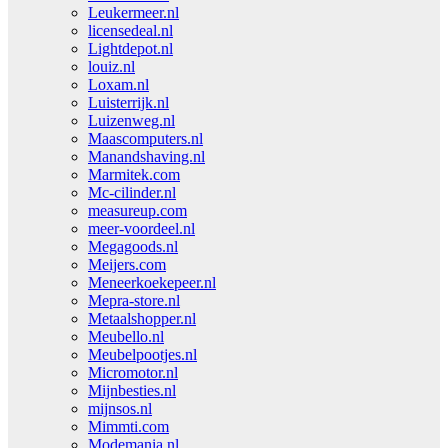
Leukermeer.nl
licensedeal.nl
Lightdepot.nl
louiz.nl
Loxam.nl
Luisterrijk.nl
Luizenweg.nl
Maascomputers.nl
Manandshaving.nl
Marmitek.com
Mc-cilinder.nl
measureup.com
meer-voordeel.nl
Megagoods.nl
Meijers.com
Meneerkoekepeer.nl
Mepra-store.nl
Metaalshopper.nl
Meubello.nl
Meubelpootjes.nl
Micromotor.nl
Mijnbesties.nl
mijnsos.nl
Mimmti.com
Modemania.nl