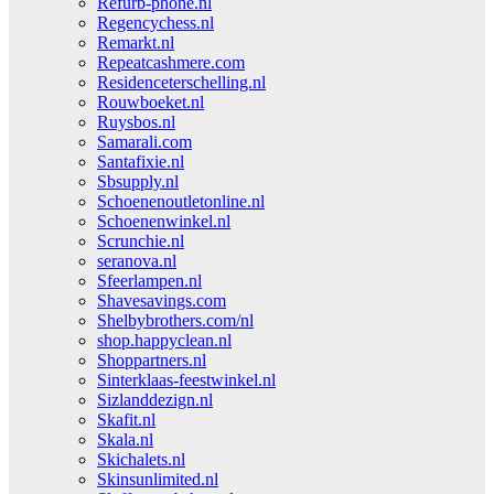
Refurb-phone.nl
Regencychess.nl
Remarkt.nl
Repeatcashmere.com
Residenceterschelling.nl
Rouwboeket.nl
Ruysbos.nl
Samarali.com
Santafixie.nl
Sbsupply.nl
Schoenenoutletonline.nl
Schoenenwinkel.nl
Scrunchie.nl
seranova.nl
Sfeerlampen.nl
Shavesavings.com
Shelbybrothers.com/nl
shop.happyclean.nl
Shoppartners.nl
Sinterklaas-feestwinkel.nl
Sizlanddezign.nl
Skafit.nl
Skala.nl
Skichalets.nl
Skinsunlimited.nl