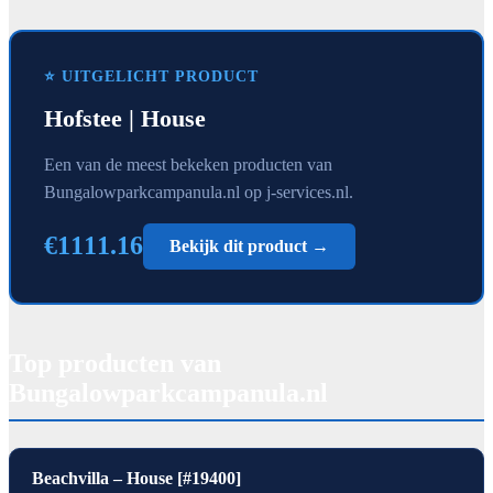
⭐ UITGELICHT PRODUCT
Hofstee | House
Een van de meest bekeken producten van
Bungalowparkcampanula.nl op j-services.nl.
€1111.16
Bekijk dit product →
Top producten van
Bungalowparkcampanula.nl
Beachvilla – House [#19400]