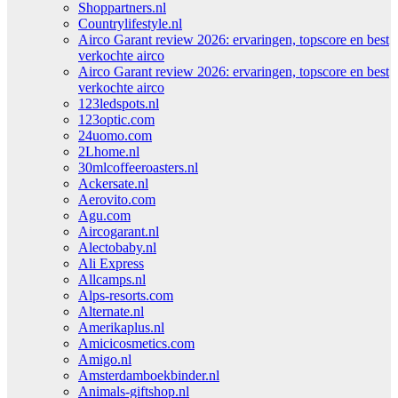
Shoppartners.nl
Countrylifestyle.nl
Airco Garant review 2026: ervaringen, topscore en best
verkochte airco
Airco Garant review 2026: ervaringen, topscore en best
verkochte airco
123ledspots.nl
123optic.com
24uomo.com
2Lhome.nl
30mlcoffeeroasters.nl
Ackersate.nl
Aerovito.com
Agu.com
Aircogarant.nl
Alectobaby.nl
Ali Express
Allcamps.nl
Alps-resorts.com
Alternate.nl
Amerikaplus.nl
Amicicosmetics.com
Amigo.nl
Amsterdamboekbinder.nl
Animals-giftshop.nl