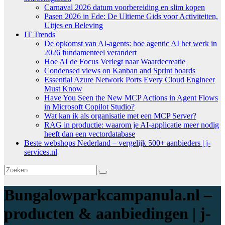
Carnaval 2026 datum voorbereiding en slim kopen
Pasen 2026 in Ede: De Ultieme Gids voor Activiteiten,
Uitjes en Beleving
IT Trends
De opkomst van AI-agents: hoe agentic AI het werk in
2026 fundamenteel verandert
Hoe AI de Focus Verlegt naar Waardecreatie
Condensed views on Kanban and Sprint boards
Essential Azure Network Ports Every Cloud Engineer
Must Know
Have You Seen the New MCP Actions in Agent Flows
in Microsoft Copilot Studio?
Wat kan ik als organisatie met een MCP Server?
RAG in productie: waarom je AI-applicatie meer nodig
heeft dan een vectordatabase
Beste webshops Nederland – vergelijk 500+ aanbieders | j-
services.nl
Bungalowparkcampanula.nl –
producten & aanbiedingen | j-