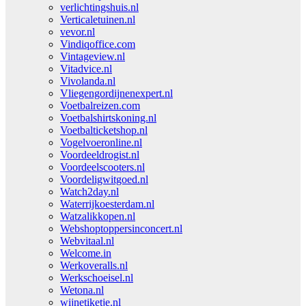
verlichtingshuis.nl
Verticaletuinen.nl
vevor.nl
Vindiqoffice.com
Vintageview.nl
Vitadvice.nl
Vivolanda.nl
Vliegengordijnenexpert.nl
Voetbalreizen.com
Voetbalshirtskoning.nl
Voetbalticketshop.nl
Vogelvoeronline.nl
Voordeeldrogist.nl
Voordeelscooters.nl
Voordeligwitgoed.nl
Watch2day.nl
Waterrijkoesterdam.nl
Watzalikkopen.nl
Webshoptoppersinconcert.nl
Webvitaal.nl
Welcome.in
Werkoveralls.nl
Werkschoeisel.nl
Wetona.nl
wijnetiketje.nl