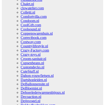
Chalet.nl
clowatelier.com
Colletti.nl
Comfortvilla.com
Condoom.nl
CoolGift.com
Coolsound.nl
Coppenswarenhuis.nl
Correctbook.com
Costway.com
Countrylifestyle.nl
Crazy-Factory.com
Crazy-toys.nl
Croom-sanitair.nl
Cupsenbeans.nl
Customdecks.nl
CuteStuff.nl
Dahon-vouwfietsen.nl
Dartshopleiden.nl
DeBallonnensite.nl
DeBloemist.nl
Deboerlederwarenenbijoux.nl
Decoaction.nl
Deijsvogel.nl