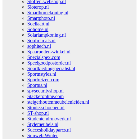
Sloffen-webshop.nl
Sloterop.nl
Smarthomekoning.nl
Smartphoto.nl
Soellaart.nl
Sohome.nl
Solarlampkoning.nl
Soofretreats.nl
sophitech.nl
Spaarpotten-winkel.nl
Specialspex.com
Speelgoedpostorder.nl
Sportkledingspecialist.nl
Sportnstyles.nl
Sportreizen.com
Sportus.nl
spysecurityshop.nl
Stackeronline.com
steigerhoutenmeubelenleiden.nl
Stoute-schoenen.nl
ST-shop.nl
Studentendrukwerk.nl
Stylemeubels.nl
Succesholidayparcs.nl
Sunweb Winter