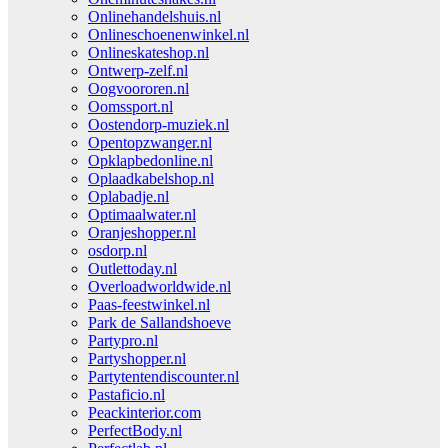
Onlinehandelshuis.nl
Onlineschoenenwinkel.nl
Onlineskateshop.nl
Ontwerp-zelf.nl
Oogvoororen.nl
Oomssport.nl
Oostendorp-muziek.nl
Opentopzwanger.nl
Opklapbedonline.nl
Oplaadkabelshop.nl
Oplabadje.nl
Optimaalwater.nl
Oranjeshopper.nl
osdorp.nl
Outlettoday.nl
Overloadworldwide.nl
Paas-feestwinkel.nl
Park de Sallandshoeve
Partypro.nl
Partyshopper.nl
Partytentendiscounter.nl
Pastaficio.nl
Peackinterior.com
PerfectBody.nl