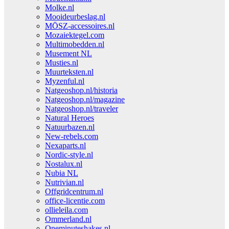
Molke.nl
Mooideurbeslag.nl
MŌSZ-accessoires.nl
Mozaiektegel.com
Multimobedden.nl
Musement NL
Musties.nl
Muurteksten.nl
Myzenful.nl
Natgeoshop.nl/historia
Natgeoshop.nl/magazine
Natgeoshop.nl/traveler
Natural Heroes
Natuurbazen.nl
New-rebels.com
Nexaparts.nl
Nordic-style.nl
Nostalux.nl
Nubia NL
Nutrivian.nl
Offgridcentrum.nl
office-licentie.com
ollieleila.com
Ommerland.nl
Oneminuteshakes.nl