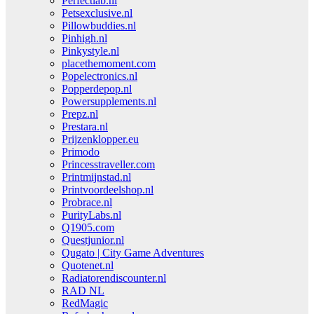
Perfectlab.nl
Petsexclusive.nl
Pillowbuddies.nl
Pinhigh.nl
Pinkystyle.nl
placethemoment.com
Popelectronics.nl
Popperdepop.nl
Powersupplements.nl
Prepz.nl
Prestara.nl
Prijzenklopper.eu
Primodo
Princesstraveller.com
Printmijnstad.nl
Printvoordeelshop.nl
Probrace.nl
PurityLabs.nl
Q1905.com
Questjunior.nl
Qugato | City Game Adventures
Quotenet.nl
Radiatorendiscounter.nl
RAD NL
RedMagic