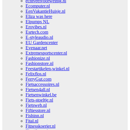
echtveelvoorweinig.nl
Ecomputer.nl
EenVakantieHuisje.nl
Eliza was here
Elpumps NL
Erovibes.nl
Esrtech.com
E-styleaudio.nl
EU Gardencenter
Evenaar.net
Extremesportscenter.nl
Fashionize.nl
Fashionstore.nl
Feestartikelen-winkel.nl
Felixflos.nl
FerryGut.com
Fietsaccessoires.nl
Fietsen4all.nl
Fietsenwinkel.be
Fiets-stoeltje.nl
Fietsweb.nl
Fiftiesstore.nl
Fishinn.nl
Fital.nl
Fitnesskoerier.nl