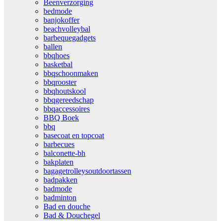
Beenverzorging
bedmode
banjokoffer
beachvolleybal
barbequegadgets
ballen
bbqhoes
basketbal
bbqschoonmaken
bbqrooster
bbqhoutskool
bbqgereedschap
bbqaccessoires
BBQ Boek
bbq
basecoat en topcoat
barbecues
balconette-bh
bakplaten
bagagetrolleysoutdoortassen
badpakken
badmode
badminton
Bad en douche
Bad & Douchegel