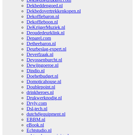
Dekbedbedrukken.com
Dekbeddengoed.nl
Dekbedovertrekkenkopen.nl
Dekoffiebaron.nl
Dekoffieboon.nl
DeKrijgerMuziek.nl
Deoudedeurklink.nl
Deparel.com
Detheebaron.nl
Deurbeslag-expert.nl
Deverfzaak.nl
Devossenburcht.nl
Dewijngoeroe.nl
Dindio.nl
Doehetbudget.nl
Domoticahouse.nl
Doublepoint.nl
drinkheroes.nl
Drukwerknodig.nl
Dryly.com
Dsl-tech.nl
dutchdjequipment.nl
EBBM.nl
eBook.nl
Echtstudio.nl