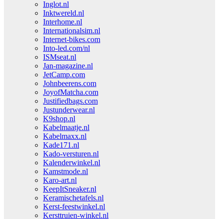
Inglot.nl
Inktwereld.nl
Interhome.nl
Internationalsim.nl
Internet-bikes.com
Into-led.com/nl
ISMseat.nl
Jan-magazine.nl
JetCamp.com
Johnbeerens.com
JoyofMatcha.com
Justifiedbags.com
Justunderwear.nl
K9shop.nl
Kabelmaatje.nl
Kabelmaxx.nl
Kade171.nl
Kado-versturen.nl
Kalenderwinkel.nl
Kamstmode.nl
Karo-art.nl
KeepItSneaker.nl
Keramischetafels.nl
Kerst-feestwinkel.nl
Kersttruien-winkel.nl