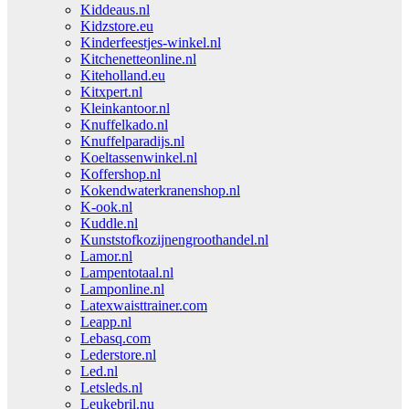
Kiddeaus.nl
Kidzstore.eu
Kinderfeestjes-winkel.nl
Kitchenetteonline.nl
Kiteholland.eu
Kitxpert.nl
Kleinkantoor.nl
Knuffelkado.nl
Knuffelparadijs.nl
Koeltassenwinkel.nl
Koffershop.nl
Kokendwaterkranenshop.nl
K-ook.nl
Kuddle.nl
Kunststofkozijnengroothandel.nl
Lamor.nl
Lampentotaal.nl
Lamponline.nl
Latexwaisttrainer.com
Leapp.nl
Lebasq.com
Lederstore.nl
Led.nl
Letsleds.nl
Leukebril.nu