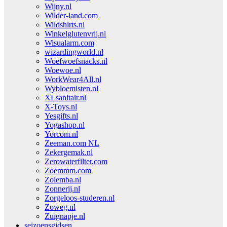
Wijny.nl
Wilder-land.com
Wildshirts.nl
Winkelglutenvrij.nl
Wisualarm.com
wizardingworld.nl
Woefwoefsnacks.nl
Woewoe.nl
WorkWear4All.nl
Wybloemisten.nl
XLsanitair.nl
X-Toys.nl
Yesgifts.nl
Yogashop.nl
Yorcom.nl
Zeeman.com NL
Zekergemak.nl
Zerowaterfilter.com
Zoemmm.com
Zolemba.nl
Zonnerij.nl
Zorgeloos-studeren.nl
Zoweg.nl
Zuignapje.nl
seizoensgidsen