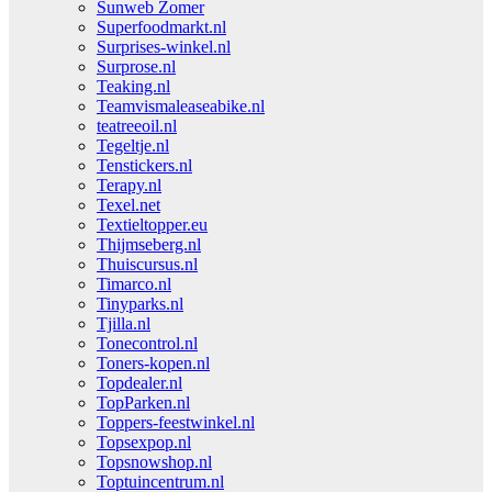
Sunweb Zomer
Superfoodmarkt.nl
Surprises-winkel.nl
Surprose.nl
Teaking.nl
Teamvismaleaseabike.nl
teatreeoil.nl
Tegeltje.nl
Tenstickers.nl
Terapy.nl
Texel.net
Textieltopper.eu
Thijmseberg.nl
Thuiscursus.nl
Timarco.nl
Tinyparks.nl
Tjilla.nl
Tonecontrol.nl
Toners-kopen.nl
Topdealer.nl
TopParken.nl
Toppers-feestwinkel.nl
Topsexpop.nl
Topsnowshop.nl
Toptuincentrum.nl