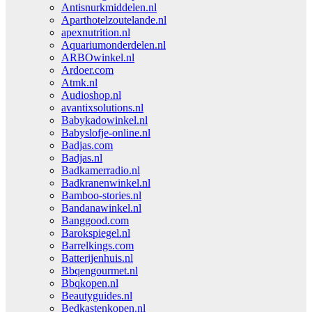
Antisnurkmiddelen.nl
Aparthotelzoutelande.nl
apexnutrition.nl
Aquariumonderdelen.nl
ARBOwinkel.nl
Ardoer.com
Atmk.nl
Audioshop.nl
avantixsolutions.nl
Babykadowinkel.nl
Babyslofje-online.nl
Badjas.com
Badjas.nl
Badkamerradio.nl
Badkranenwinkel.nl
Bamboo-stories.nl
Bandanawinkel.nl
Banggood.com
Barokspiegel.nl
Barrelkings.com
Batterijenhuis.nl
Bbqengourmet.nl
Bbqkopen.nl
Beautyguides.nl
Bedkastenkopen.nl