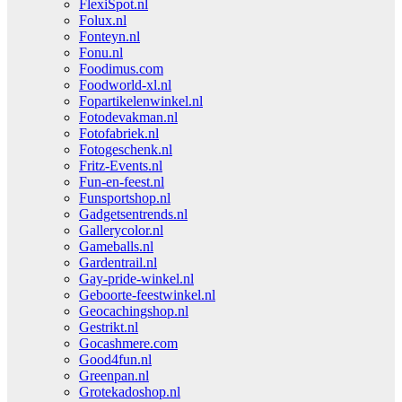
FlexiSpot.nl
Folux.nl
Fonteyn.nl
Fonu.nl
Foodimus.com
Foodworld-xl.nl
Fopartikelenwinkel.nl
Fotodevakman.nl
Fotofabriek.nl
Fotogeschenk.nl
Fritz-Events.nl
Fun-en-feest.nl
Funsportshop.nl
Gadgetsentrends.nl
Gallerycolor.nl
Gameballs.nl
Gardentrail.nl
Gay-pride-winkel.nl
Geboorte-feestwinkel.nl
Geocachingshop.nl
Gestrikt.nl
Gocashmere.com
Good4fun.nl
Greenpan.nl
Grotekadoshop.nl