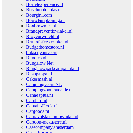
Borrelexperience.nl
Boschmolenplas.nl
Bourgini.com
Bouwlampkoning.nl
Boxbrownies.nl
Brandpreventiewinkel.nl
Broyeurwereld.nl
Bruiloft-feestwinkel.nl
Budgethomestore.nl
bukserjeans.com
Bundles.nl
Bungalow.Net
Bungalowparkcampanula.nl
Bushpappa.nl
Cakesmash.nl
Campings.com NL
Campingzonneweelde.nl
Canadaplus.nl
Canduro.nl
Captain-Hook.nl
Cargoods.nl
Carnavalskostuumwinkel.nl
Cartoon-megastore.nl
Casecompany.amsterdam
Casualcases.nl