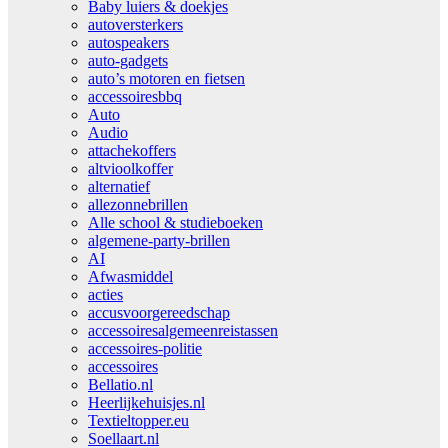
Baby luiers & doekjes
autoversterkers
autospeakers
auto-gadgets
auto’s motoren en fietsen
accessoiresbbq
Auto
Audio
attachekoffers
altvioolkoffer
alternatief
allezonnebrillen
Alle school & studieboeken
algemene-party-brillen
AI
Afwasmiddel
acties
accusvoorgereedschap
accessoiresalgemeenreistassen
accessoires-politie
accessoires
Bellatio.nl
Heerlijkehuisjes.nl
Textieltopper.eu
Soellaart.nl