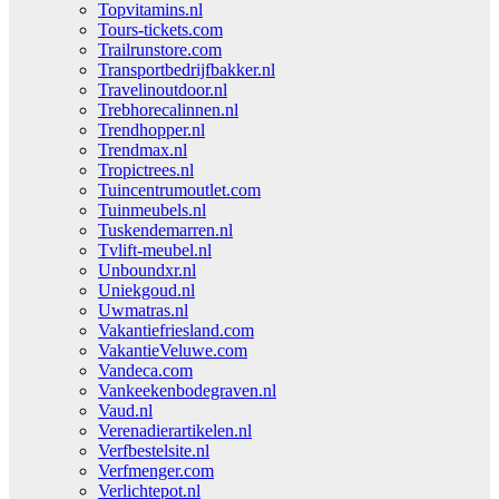
Topvitamins.nl
Tours-tickets.com
Trailrunstore.com
Transportbedrijfbakker.nl
Travelinoutdoor.nl
Trebhorecalinnen.nl
Trendhopper.nl
Trendmax.nl
Tropictrees.nl
Tuincentrumoutlet.com
Tuinmeubels.nl
Tuskendemarren.nl
Tvlift-meubel.nl
Unboundxr.nl
Uniekgoud.nl
Uwmatras.nl
Vakantiefriesland.com
VakantieVeluwe.com
Vandeca.com
Vankeekenbodegraven.nl
Vaud.nl
Verenadierartikelen.nl
Verfbestelsite.nl
Verfmenger.com
Verlichtepot.nl