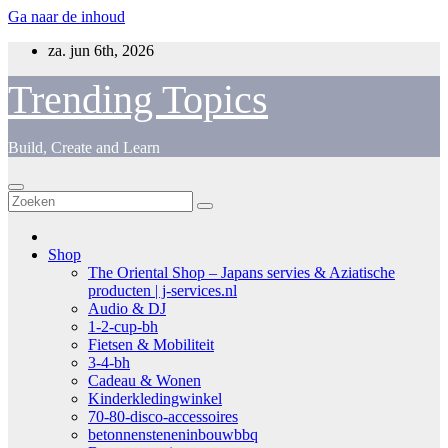
Ga naar de inhoud
za. jun 6th, 2026
Trending Topics
Build, Create and Learn
Shop
The Oriental Shop – Japans servies & Aziatische
producten | j-services.nl
Audio & DJ
1-2-cup-bh
Fietsen & Mobiliteit
3-4-bh
Cadeau & Wonen
Kinderkledingwinkel
70-80-disco-accessoires
betonnensteneninbouwbbq