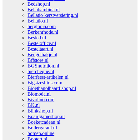
Bedshop.nl
Bellabambina.nl
Bellatio-kerstversiering.nl
Bellatio.nl
bergtopia.com
Berkenrhode.nl
Besled.nl
Besteloffice.nl
Besteltaart.nl
Beugelbakje.nl
Bffstore.nl
BGSnutrition.nl
biercheque.nl
Bierfeest-artikelen.nl
Bigsizeshirts.com
Bioethanolhaard-shop.nl
Biomoda.nl
Bivolino.com
BK.nl
Blinkshop.nl
Boardgameshop.nl
Boeketcadeau.nl
Boilergarant.nl
bomen.online
Bootert.nl