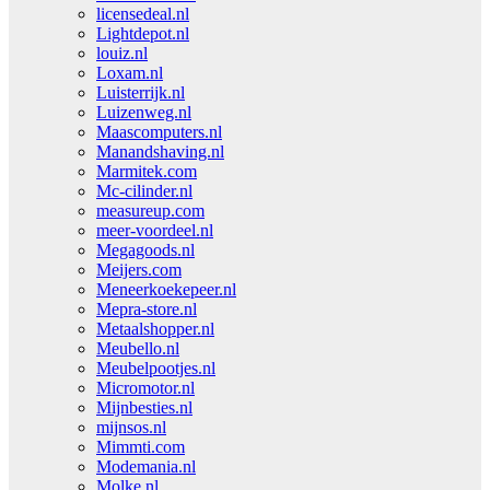
licensedeal.nl
Lightdepot.nl
louiz.nl
Loxam.nl
Luisterrijk.nl
Luizenweg.nl
Maascomputers.nl
Manandshaving.nl
Marmitek.com
Mc-cilinder.nl
measureup.com
meer-voordeel.nl
Megagoods.nl
Meijers.com
Meneerkoekepeer.nl
Mepra-store.nl
Metaalshopper.nl
Meubello.nl
Meubelpootjes.nl
Micromotor.nl
Mijnbesties.nl
mijnsos.nl
Mimmti.com
Modemania.nl
Molke.nl