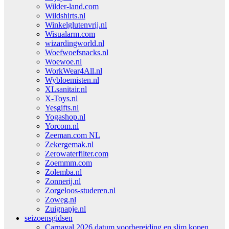
Wilder-land.com
Wildshirts.nl
Winkelglutenvrij.nl
Wisualarm.com
wizardingworld.nl
Woefwoefsnacks.nl
Woewoe.nl
WorkWear4All.nl
Wybloemisten.nl
XLsanitair.nl
X-Toys.nl
Yesgifts.nl
Yogashop.nl
Yorcom.nl
Zeeman.com NL
Zekergemak.nl
Zerowaterfilter.com
Zoemmm.com
Zolemba.nl
Zonnerij.nl
Zorgeloos-studeren.nl
Zoweg.nl
Zuignapje.nl
seizoensgidsen
Carnaval 2026 datum voorbereiding en slim kopen