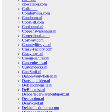
clowatelier.com
Colletti.nl
Comfortvilla.com
Condoom.nl
CoolGift.com
Coolsound.nl
Coppenswarenhuis.nl
Correctbook.com
Costway.com
Countrylifestyle.nl
Crazy-Factory.com
Crazy-toys.nl
Croom-sanitair.nl
Cupsenbeans.nl
Customdecks.nl
CuteStuff.nl
Dahon-vouwfietsen.nl
Dartshopleiden.nl
DeBallonnensite.nl
DeBloemist.nl
Deboerlederwarenenbijoux.nl
Decoaction.nl
Deijsvogel.nl
Dekbedbedrukken.com