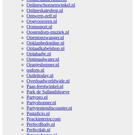
Onlineschoenenwinkel.nl
Onlineskateshop.nl
Ontwerp-zelf.nl
Oogvoororen.nl
Oomssport.nl
Oostendorp-muziek.nl
Opentopzwanger.nl
Opklapbedonline.nl
Oplaadkabelshop.nl
Oplabadje.nl
Optimaalwater.nl
Oranjeshopper.nl
osdorp.nl
Outlettoday.nl
Overloadworldwide.nl
Paas-feestwinkel.nl
Park de Sallandshoeve
Partypro.nl
Partyshopper.nl
Partytentendiscounter.nl
Pastaficio.nl
Peackinterior.com
PerfectBody.nl
Perfectlab.nl