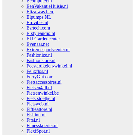
Ecomputer.nl
EenVakantieHuisje.nl
Eliza was here
Elpumps NL
Erovibes.nl
Esrtech.com
E-styleaudio.nl
EU Gardencenter
Evenaar.net
Extremesportscenter.nl
Fashionize.nl
Fashionstore.nl
Feestartikelen-winkel.nl
Felixflos.nl
FerryGut.com
Fietsaccessoires.nl
Fietsen4all.nl
Fietsenwinkel.be
Fiets-stoeltje.nl
Fietsweb.nl
Fiftiesstore.nl
Fishinn.nl
Fital.nl
Fitnesskoerier.nl
FlexiSpot.nl