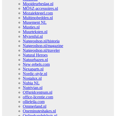
Mooideurbeslag.nl
MŌSZ-accessoires.nl
Mozaiektegel.com
Multimobedden.nl
Musement NL
Musties.nl
Muurteksten.nl
Myzenful.nl
Natgeoshop.nl/historia
Natgeoshop.nl/magazine
Natgeoshop.nl/traveler
Natural Heroes
Natuurbazen.nl
New-rebels.com
Nexaparts.nl
Nordic-style.nl
Nostalux.nl
Nubia NL
Nutrivian.nl
Offgridcentrum.nl
office-licentie.com
ollieleila.com
Ommerland.nl
Oneminuteshakes.nl
Onlinehandelshuis.nl