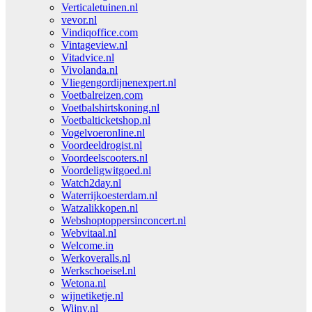
Verticaletuinen.nl
vevor.nl
Vindiqoffice.com
Vintageview.nl
Vitadvice.nl
Vivolanda.nl
Vliegengordijnenexpert.nl
Voetbalreizen.com
Voetbalshirtskoning.nl
Voetbalticketshop.nl
Vogelvoeronline.nl
Voordeeldrogist.nl
Voordeelscooters.nl
Voordeligwitgoed.nl
Watch2day.nl
Waterrijkoesterdam.nl
Watzalikkopen.nl
Webshoptoppersinconcert.nl
Webvitaal.nl
Welcome.in
Werkoveralls.nl
Werkschoeisel.nl
Wetona.nl
wijnetiketje.nl
Wijny.nl