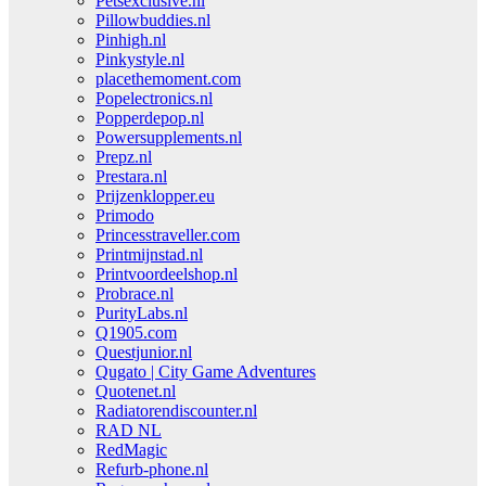
Petsexclusive.nl
Pillowbuddies.nl
Pinhigh.nl
Pinkystyle.nl
placethemoment.com
Popelectronics.nl
Popperdepop.nl
Powersupplements.nl
Prepz.nl
Prestara.nl
Prijzenklopper.eu
Primodo
Princesstraveller.com
Printmijnstad.nl
Printvoordeelshop.nl
Probrace.nl
PurityLabs.nl
Q1905.com
Questjunior.nl
Qugato | City Game Adventures
Quotenet.nl
Radiatorendiscounter.nl
RAD NL
RedMagic
Refurb-phone.nl