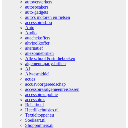
autoversterkers
autospeakers
auto-gadgets
auto’s motoren en fietsen
accessoiresbbq
Auto
Audio
attachekoffers
altvioolkoffer
alternatief
allezonnebrillen
Alle school & studieboeken
algemene-party-brillen
AI
Afwasmiddel
acties
accusvoorgereedschap
accessoiresalgemeenreistassen
accessoires-politie
accessoires
Bellatio.nl
Heerlijkehuisjes.nl
Textieltopper.eu
Soellaart.nl
Shoppartners.nl