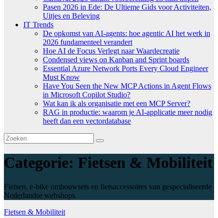
Pasen 2026 in Ede: De Ultieme Gids voor Activiteiten,
Uitjes en Beleving
IT Trends
De opkomst van AI-agents: hoe agentic AI het werk in
2026 fundamenteel verandert
Hoe AI de Focus Verlegt naar Waardecreatie
Condensed views on Kanban and Sprint boards
Essential Azure Network Ports Every Cloud Engineer
Must Know
Have You Seen the New MCP Actions in Agent Flows
in Microsoft Copilot Studio?
Wat kan ik als organisatie met een MCP Server?
RAG in productie: waarom je AI-applicatie meer nodig
heeft dan een vectordatabase
Categorie:
Fietsen & Mobiliteit
Fietsen, e-bike ombouwsets en fietsaccessoires van gespecialiseerde
Nederlandse webshops.
Fietsen & Mobiliteit