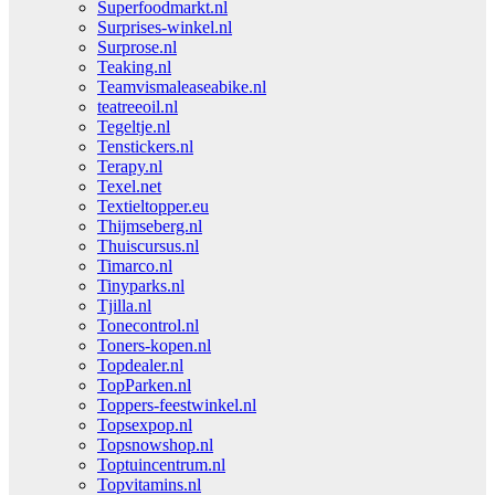
Superfoodmarkt.nl
Surprises-winkel.nl
Surprose.nl
Teaking.nl
Teamvismaleaseabike.nl
teatreeoil.nl
Tegeltje.nl
Tenstickers.nl
Terapy.nl
Texel.net
Textieltopper.eu
Thijmseberg.nl
Thuiscursus.nl
Timarco.nl
Tinyparks.nl
Tjilla.nl
Tonecontrol.nl
Toners-kopen.nl
Topdealer.nl
TopParken.nl
Toppers-feestwinkel.nl
Topsexpop.nl
Topsnowshop.nl
Toptuincentrum.nl
Topvitamins.nl