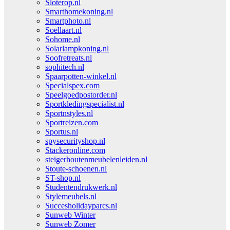
Sloterop.nl
Smarthomekoning.nl
Smartphoto.nl
Soellaart.nl
Sohome.nl
Solarlampkoning.nl
Soofretreats.nl
sophitech.nl
Spaarpotten-winkel.nl
Specialspex.com
Speelgoedpostorder.nl
Sportkledingspecialist.nl
Sportnstyles.nl
Sportreizen.com
Sportus.nl
spysecurityshop.nl
Stackeronline.com
steigerhoutenmeubelenleiden.nl
Stoute-schoenen.nl
ST-shop.nl
Studentendrukwerk.nl
Stylemeubels.nl
Succesholidayparcs.nl
Sunweb Winter
Sunweb Zomer