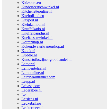
Kidzstore.eu
Kinderfeestjes-winkel.nl
Kitchenetteonline.nl
Kiteholland.eu
Kitxpert.nl
Kleinkantoor.nl
Knuffelkado.nl
Knuffelparadijs.nl
Koeltassenwinkel.nl
Koffershop.nl
Kokendwaterkranenshop.nl
K-ook.nl
Kuddle.nl
Kunststofkozijnengroothandel.nl
Lamor.nl
Lampentotaal.nl
Lamponline.nl
Latexwaisttrainer.com
Leapp.nl
Lebasq.com
Lederstore.nl
Led.nl
Letsleds.nl
Leukebril.nu
Leukermeer.nl