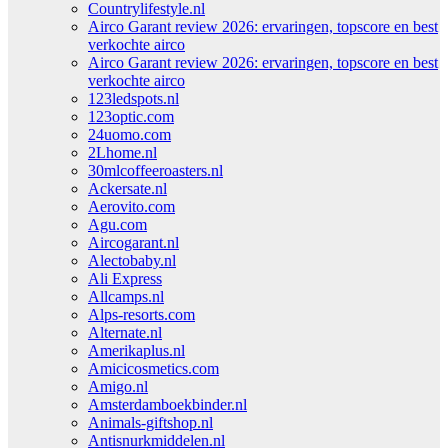
Countrylifestyle.nl
Airco Garant review 2026: ervaringen, topscore en best
verkochte airco
Airco Garant review 2026: ervaringen, topscore en best
verkochte airco
123ledspots.nl
123optic.com
24uomo.com
2Lhome.nl
30mlcoffeeroasters.nl
Ackersate.nl
Aerovito.com
Agu.com
Aircogarant.nl
Alectobaby.nl
Ali Express
Allcamps.nl
Alps-resorts.com
Alternate.nl
Amerikaplus.nl
Amicicosmetics.com
Amigo.nl
Amsterdamboekbinder.nl
Animals-giftshop.nl
Antisnurkmiddelen.nl