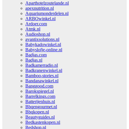
Aparthotelzoutelande.nl
apexnutrition.nl
Aquariumonderdelen.nl
ARBOwinkel.nl
Ardoer.com
Atmk.nl
Audioshop.nl
avantixsolutions.nl
Babykadowinkel.nl
Babyslofje-online.nl
Badjas.com
Badjas.nl
Badkamerradio.nl
Badkranenwinkel.nl
Bamboo-stories.nl
Bandanawinkel.nl
Banggood.com
Barokspiegel.nl
Barrelkings.com
Batterijenhuis.nl
Bbqengourmet.nl
Bbqkopen.nl
Beautyguides.nl
Bedkastenkopen.nl
Bedshop.nl