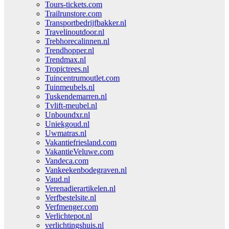
Tours-tickets.com
Trailrunstore.com
Transportbedrijfbakker.nl
Travelinoutdoor.nl
Trebhorecalinnen.nl
Trendhopper.nl
Trendmax.nl
Tropictrees.nl
Tuincentrumoutlet.com
Tuinmeubels.nl
Tuskendemarren.nl
Tvlift-meubel.nl
Unboundxr.nl
Uniekgoud.nl
Uwmatras.nl
Vakantiefriesland.com
VakantieVeluwe.com
Vandeca.com
Vankeekenbodegraven.nl
Vaud.nl
Verenadierartikelen.nl
Verfbestelsite.nl
Verfmenger.com
Verlichtepot.nl
verlichtingshuis.nl