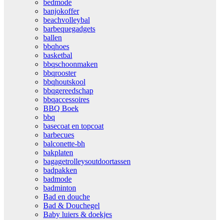
bedmode
banjokoffer
beachvolleybal
barbequegadgets
ballen
bbqhoes
basketbal
bbqschoonmaken
bbqrooster
bbqhoutskool
bbqgereedschap
bbqaccessoires
BBQ Boek
bbq
basecoat en topcoat
barbecues
balconette-bh
bakplaten
bagagetrolleysoutdoortassen
badpakken
badmode
badminton
Bad en douche
Bad & Douchegel
Baby luiers & doekjes