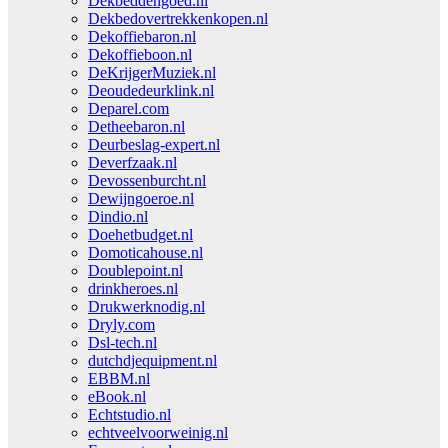
Dekbeddengoed.nl
Dekbedovertrekkenkopen.nl
Dekoffiebaron.nl
Dekoffieboon.nl
DeKrijgerMuziek.nl
Deoudedeurklink.nl
Deparel.com
Detheebaron.nl
Deurbeslag-expert.nl
Deverfzaak.nl
Devossenburcht.nl
Dewijngoeroe.nl
Dindio.nl
Doehetbudget.nl
Domoticahouse.nl
Doublepoint.nl
drinkheroes.nl
Drukwerknodig.nl
Dryly.com
Dsl-tech.nl
dutchdjequipment.nl
EBBM.nl
eBook.nl
Echtstudio.nl
echtveelvoorweinig.nl