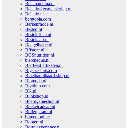
Bellabambina.nl
Bellatio-kerstversiering.nl
Bellatio.nl
bergtopia.com
Berkenrhode.nl
Besled.nl
Besteloffice.nl
Besteltaart.nl
Beugelbakje.nl
Bffstore.nl
BGSnutrition.nl
biercheque.nl
Bierfeest-artikelen.nl
Bigsizeshirts.com
Bioethanolhaard-shop.nl
Biomoda.nl
Bivolino.com
BK.nl
Blinkshop.nl
Boardgameshop.nl
Boeketcadeau.nl
Boilergarant.nl
bomen.online
Bootert.nl
Borrelexperience.nl