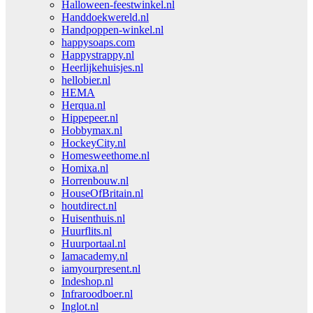
Halloween-feestwinkel.nl
Handdoekwereld.nl
Handpoppen-winkel.nl
happysoaps.com
Happystrappy.nl
Heerlijkehuisjes.nl
hellobier.nl
HEMA
Herqua.nl
Hippepeer.nl
Hobbymax.nl
HockeyCity.nl
Homesweethome.nl
Homixa.nl
Horrenbouw.nl
HouseOfBritain.nl
houtdirect.nl
Huisenthuis.nl
Huurflits.nl
Huurportaal.nl
Iamacademy.nl
iamyourpresent.nl
Indeshop.nl
Infraroodboer.nl
Inglot.nl