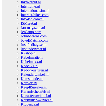
Inktwereld.nl
Interhome.nl
Internationalsim.nl
Internet-bikes.com
Into-led.com/nl
ISMseat.nl
Jan-magazine.nl
JetCamp.com
Johnbeerens.com
JoyofMatcha.com
Justifiedbags.com
Justunderwear.nl
K9shop.nl
Kabelmaatje.nl
Kabelmaxx.nl
Kade171.nl
Kado-versturen.nl
Kalenderwinkel.nl
Kamstmode.nl
Karo-art.nl
KeepItSneaker.nl
Keramischetafels.nl
Kerst-feestwinkel.nl
Kersttruien-winkel.nl
Kiddeaus.nl