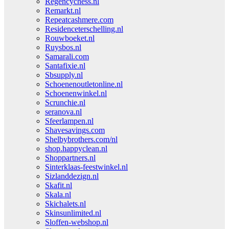
Regencychess.nl
Remarkt.nl
Repeatcashmere.com
Residenceterschelling.nl
Rouwboeket.nl
Ruysbos.nl
Samarali.com
Santafixie.nl
Sbsupply.nl
Schoenenoutletonline.nl
Schoenenwinkel.nl
Scrunchie.nl
seranova.nl
Sfeerlampen.nl
Shavesavings.com
Shelbybrothers.com/nl
shop.happyclean.nl
Shoppartners.nl
Sinterklaas-feestwinkel.nl
Sizlanddezign.nl
Skafit.nl
Skala.nl
Skichalets.nl
Skinsunlimited.nl
Sloffen-webshop.nl