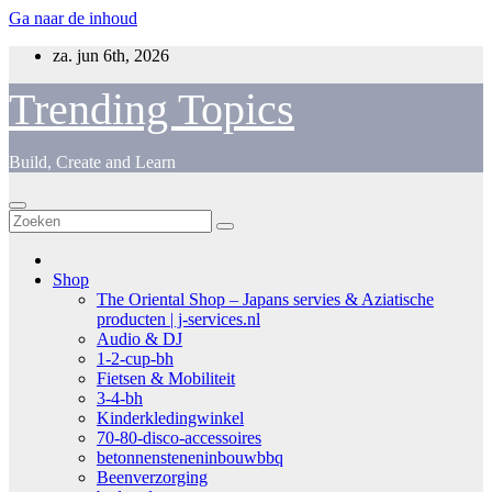
Ga naar de inhoud
za. jun 6th, 2026
Trending Topics
Build, Create and Learn
Shop
The Oriental Shop – Japans servies & Aziatische
producten | j-services.nl
Audio & DJ
1-2-cup-bh
Fietsen & Mobiliteit
3-4-bh
Kinderkledingwinkel
70-80-disco-accessoires
betonnensteneninbouwbbq
Beenverzorging