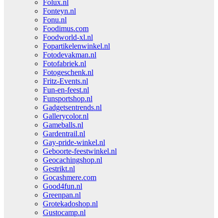
Folux.nl
Fonteyn.nl
Fonu.nl
Foodimus.com
Foodworld-xl.nl
Fopartikelenwinkel.nl
Fotodevakman.nl
Fotofabriek.nl
Fotogeschenk.nl
Fritz-Events.nl
Fun-en-feest.nl
Funsportshop.nl
Gadgetsentrends.nl
Gallerycolor.nl
Gameballs.nl
Gardentrail.nl
Gay-pride-winkel.nl
Geboorte-feestwinkel.nl
Geocachingshop.nl
Gestrikt.nl
Gocashmere.com
Good4fun.nl
Greenpan.nl
Grotekadoshop.nl
Gustocamp.nl