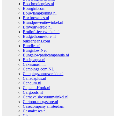
Boschmolenplas.nl
Bourgini.com
Bouwlampkoning.nl
Boxbrownies.nl
Brandpreventiewinkel.nl
Broyeurwereld.nl
Bruiloft-feestwinkel.nl
Budgethomestore.nl
bukserjeans.com
Bundles.nl
Bungalow.Net
Bungalowparkcampanula.nl
Bushpappa.nl
Cakesmash.nl
Campings.com NL
Campingzonneweelde.nl
Canadaplus.nl
Canduro.nl
Captain-Hook.nl
Cargoods.nl
Carnavalskostuumwinkel.nl
Cartoon-megastore.nl
Casecompany.amsterdam
Casualcases.nl
Chalet.nl