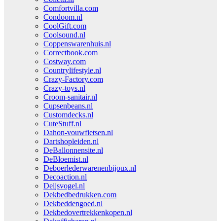
Comfortvilla.com
Condoom.nl
CoolGift.com
Coolsound.nl
Coppenswarenhuis.nl
Correctbook.com
Costway.com
Countrylifestyle.nl
Crazy-Factory.com
Crazy-toys.nl
Croom-sanitair.nl
Cupsenbeans.nl
Customdecks.nl
CuteStuff.nl
Dahon-vouwfietsen.nl
Dartshopleiden.nl
DeBallonnensite.nl
DeBloemist.nl
Deboerlederwarenenbijoux.nl
Decoaction.nl
Deijsvogel.nl
Dekbedbedrukken.com
Dekbeddengoed.nl
Dekbedovertrekkenkopen.nl