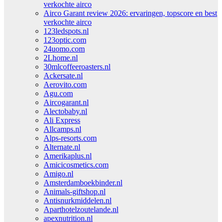
verkochte airco
Airco Garant review 2026: ervaringen, topscore en best
verkochte airco
123ledspots.nl
123optic.com
24uomo.com
2Lhome.nl
30mlcoffeeroasters.nl
Ackersate.nl
Aerovito.com
Agu.com
Aircogarant.nl
Alectobaby.nl
Ali Express
Allcamps.nl
Alps-resorts.com
Alternate.nl
Amerikaplus.nl
Amicicosmetics.com
Amigo.nl
Amsterdamboekbinder.nl
Animals-giftshop.nl
Antisnurkmiddelen.nl
Aparthotelzoutelande.nl
apexnutrition.nl