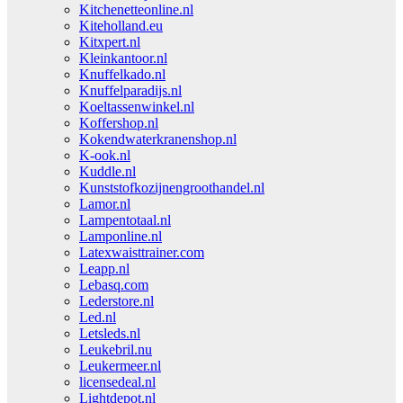
Kitchenetteonline.nl
Kiteholland.eu
Kitxpert.nl
Kleinkantoor.nl
Knuffelkado.nl
Knuffelparadijs.nl
Koeltassenwinkel.nl
Koffershop.nl
Kokendwaterkranenshop.nl
K-ook.nl
Kuddle.nl
Kunststofkozijnengroothandel.nl
Lamor.nl
Lampentotaal.nl
Lamponline.nl
Latexwaisttrainer.com
Leapp.nl
Lebasq.com
Lederstore.nl
Led.nl
Letsleds.nl
Leukebril.nu
Leukermeer.nl
licensedeal.nl
Lightdepot.nl