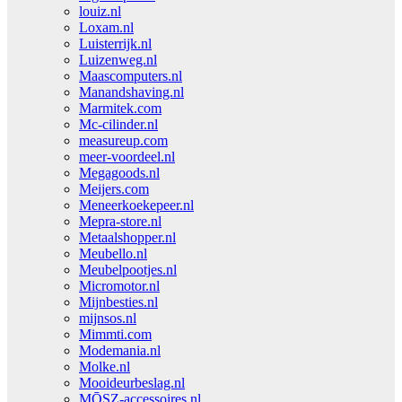
louiz.nl
Loxam.nl
Luisterrijk.nl
Luizenweg.nl
Maascomputers.nl
Manandshaving.nl
Marmitek.com
Mc-cilinder.nl
measureup.com
meer-voordeel.nl
Megagoods.nl
Meijers.com
Meneerkoekepeer.nl
Mepra-store.nl
Metaalshopper.nl
Meubello.nl
Meubelpootjes.nl
Micromotor.nl
Mijnbesties.nl
mijnsos.nl
Mimmti.com
Modemania.nl
Molke.nl
Mooideurbeslag.nl
MŌSZ-accessoires.nl