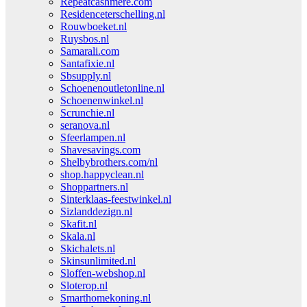
Repeatcashmere.com
Residenceterschelling.nl
Rouwboeket.nl
Ruysbos.nl
Samarali.com
Santafixie.nl
Sbsupply.nl
Schoenenoutletonline.nl
Schoenenwinkel.nl
Scrunchie.nl
seranova.nl
Sfeerlampen.nl
Shavesavings.com
Shelbybrothers.com/nl
shop.happyclean.nl
Shoppartners.nl
Sinterklaas-feestwinkel.nl
Sizlanddezign.nl
Skafit.nl
Skala.nl
Skichalets.nl
Skinsunlimited.nl
Sloffen-webshop.nl
Sloterop.nl
Smarthomekoning.nl