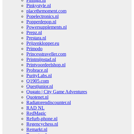
Pinhigh.nl
Pinkystyle.nl
placethemoment.com
Popelectronics.nl
Popperdepop.nl
Powersupplements.nl
Prepz.nl
Prestara.nl
Prijzenklopper.eu
Primodo
Princesstraveller.com
Printmijnstad.nl
Printvoordeelshop.nl
Probrace.nl
PurityLabs.nl
Q1905.com
Questjunior.nl
Qugato | City Game Adventures
Quotenet.nl
Radiatorendiscounter.nl
RAD NL
RedMagic
Refurb-phone.nl
Regencychess.nl
Remarkt.nl