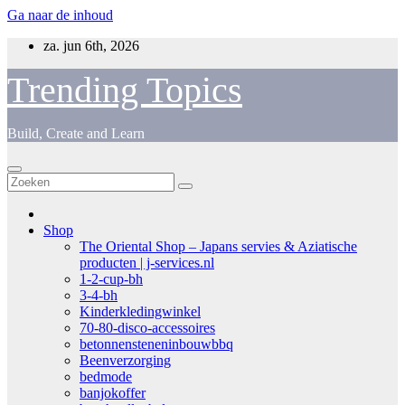
Ga naar de inhoud
za. jun 6th, 2026
Trending Topics
Build, Create and Learn
Shop
The Oriental Shop – Japans servies & Aziatische
producten | j-services.nl
1-2-cup-bh
3-4-bh
Kinderkledingwinkel
70-80-disco-accessoires
betonnensteneninbouwbbq
Beenverzorging
bedmode
banjokoffer