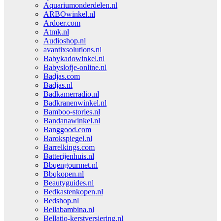
Aquariumonderdelen.nl
ARBOwinkel.nl
Ardoer.com
Atmk.nl
Audioshop.nl
avantixsolutions.nl
Babykadowinkel.nl
Babyslofje-online.nl
Badjas.com
Badjas.nl
Badkamerradio.nl
Badkranenwinkel.nl
Bamboo-stories.nl
Bandanawinkel.nl
Banggood.com
Barokspiegel.nl
Barrelkings.com
Batterijenhuis.nl
Bbqengourmet.nl
Bbqkopen.nl
Beautyguides.nl
Bedkastenkopen.nl
Bedshop.nl
Bellabambina.nl
Bellatio-kerstversiering.nl