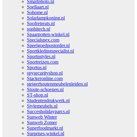
Smartphoto.nl
Soellaart.nl
Sohome.nl
Solarlampkoning.nl
Soofretreats.nl
sophitech.nl
Spaarpotten-winkel.nl
Specialspex.com
Speelgoedpostorder.nl
Sportkledingspecialist.nl
Sportnstyles.nl
Sportreizen.com
Sportus.nl
spysecurityshop.nl
Stackeronline.com
steigerhoutenmeubelenleiden.nl
Stoute-schoenen.nl
ST-shop.nl
Studentendrukwerk.nl
Stylemeubels.nl
Succesholidayparcs.nl
Sunweb Winter
Sunweb Zomer
Superfoodmarkt.nl
Surprises-winkel.nl