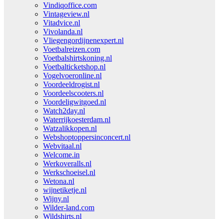
Vindiqoffice.com
Vintageview.nl
Vitadvice.nl
Vivolanda.nl
Vliegengordijnenexpert.nl
Voetbalreizen.com
Voetbalshirtskoning.nl
Voetbalticketshop.nl
Vogelvoeronline.nl
Voordeeldrogist.nl
Voordeelscooters.nl
Voordeligwitgoed.nl
Watch2day.nl
Waterrijkoesterdam.nl
Watzalikkopen.nl
Webshoptoppersinconcert.nl
Webvitaal.nl
Welcome.in
Werkoveralls.nl
Werkschoeisel.nl
Wetona.nl
wijnetiketje.nl
Wijny.nl
Wilder-land.com
Wildshirts.nl