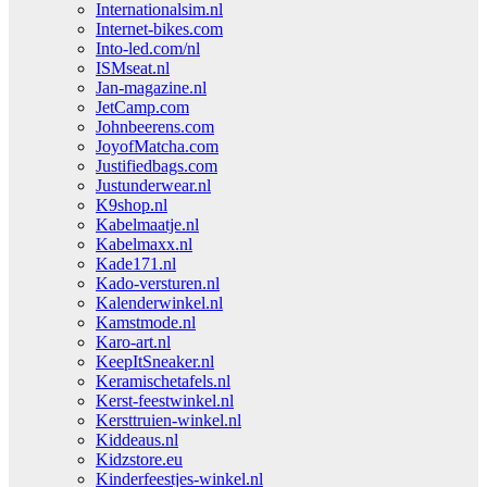
Internationalsim.nl
Internet-bikes.com
Into-led.com/nl
ISMseat.nl
Jan-magazine.nl
JetCamp.com
Johnbeerens.com
JoyofMatcha.com
Justifiedbags.com
Justunderwear.nl
K9shop.nl
Kabelmaatje.nl
Kabelmaxx.nl
Kade171.nl
Kado-versturen.nl
Kalenderwinkel.nl
Kamstmode.nl
Karo-art.nl
KeepItSneaker.nl
Keramischetafels.nl
Kerst-feestwinkel.nl
Kersttruien-winkel.nl
Kiddeaus.nl
Kidzstore.eu
Kinderfeestjes-winkel.nl