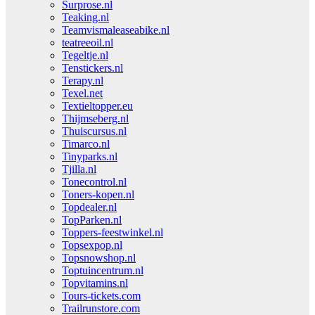
Surprose.nl
Teaking.nl
Teamvismaleaseabike.nl
teatreeoil.nl
Tegeltje.nl
Tenstickers.nl
Terapy.nl
Texel.net
Textieltopper.eu
Thijmseberg.nl
Thuiscursus.nl
Timarco.nl
Tinyparks.nl
Tjilla.nl
Tonecontrol.nl
Toners-kopen.nl
Topdealer.nl
TopParken.nl
Toppers-feestwinkel.nl
Topsexpop.nl
Topsnowshop.nl
Toptuincentrum.nl
Topvitamins.nl
Tours-tickets.com
Trailrunstore.com