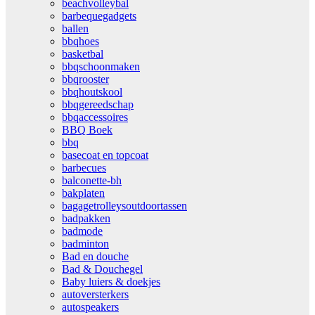
beachvolleybal
barbequegadgets
ballen
bbqhoes
basketbal
bbqschoonmaken
bbqrooster
bbqhoutskool
bbqgereedschap
bbqaccessoires
BBQ Boek
bbq
basecoat en topcoat
barbecues
balconette-bh
bakplaten
bagagetrolleysoutdoortassen
badpakken
badmode
badminton
Bad en douche
Bad & Douchegel
Baby luiers & doekjes
autoversterkers
autospeakers