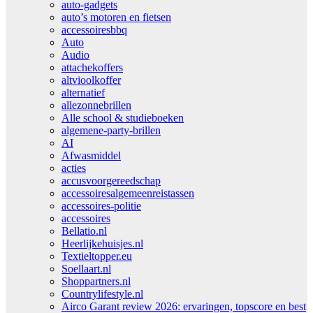
auto-gadgets
auto’s motoren en fietsen
accessoiresbbq
Auto
Audio
attachekoffers
altvioolkoffer
alternatief
allezonnebrillen
Alle school & studieboeken
algemene-party-brillen
AI
Afwasmiddel
acties
accusvoorgereedschap
accessoiresalgemeenreistassen
accessoires-politie
accessoires
Bellatio.nl
Heerlijkehuisjes.nl
Textieltopper.eu
Soellaart.nl
Shoppartners.nl
Countrylifestyle.nl
Airco Garant review 2026: ervaringen, topscore en best