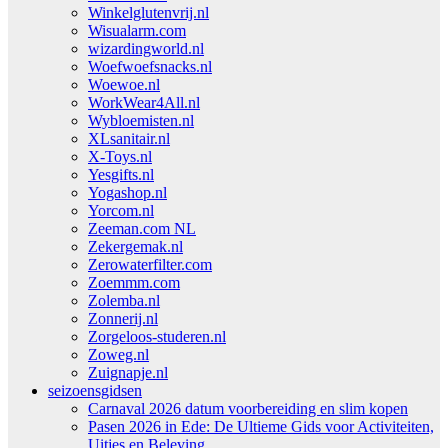
Winkelglutenvrij.nl
Wisualarm.com
wizardingworld.nl
Woefwoefsnacks.nl
Woewoe.nl
WorkWear4All.nl
Wybloemisten.nl
XLsanitair.nl
X-Toys.nl
Yesgifts.nl
Yogashop.nl
Yorcom.nl
Zeeman.com NL
Zekergemak.nl
Zerowaterfilter.com
Zoemmm.com
Zolemba.nl
Zonnerij.nl
Zorgeloos-studeren.nl
Zoweg.nl
Zuignapje.nl
seizoensgidsen
Carnaval 2026 datum voorbereiding en slim kopen
Pasen 2026 in Ede: De Ultieme Gids voor Activiteiten,
Uitjes en Beleving