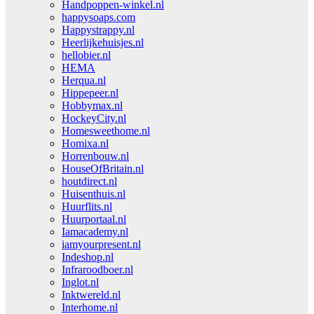
Handpoppen-winkel.nl
happysoaps.com
Happystrappy.nl
Heerlijkehuisjes.nl
hellobier.nl
HEMA
Herqua.nl
Hippepeer.nl
Hobbymax.nl
HockeyCity.nl
Homesweethome.nl
Homixa.nl
Horrenbouw.nl
HouseOfBritain.nl
houtdirect.nl
Huisenthuis.nl
Huurflits.nl
Huurportaal.nl
Iamacademy.nl
iamyourpresent.nl
Indeshop.nl
Infraroodboer.nl
Inglot.nl
Inktwereld.nl
Interhome.nl