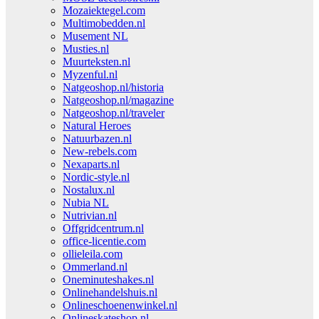
Mozaiektegel.com
Multimobedden.nl
Musement NL
Musties.nl
Muurteksten.nl
Myzenful.nl
Natgeoshop.nl/historia
Natgeoshop.nl/magazine
Natgeoshop.nl/traveler
Natural Heroes
Natuurbazen.nl
New-rebels.com
Nexaparts.nl
Nordic-style.nl
Nostalux.nl
Nubia NL
Nutrivian.nl
Offgridcentrum.nl
office-licentie.com
ollieleila.com
Ommerland.nl
Oneminuteshakes.nl
Onlinehandelshuis.nl
Onlineschoenenwinkel.nl
Onlineskateshop.nl