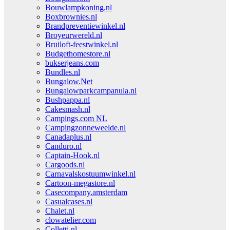
Bouwlampkoning.nl
Boxbrownies.nl
Brandpreventiewinkel.nl
Broyeurwereld.nl
Bruiloft-feestwinkel.nl
Budgethomestore.nl
bukserjeans.com
Bundles.nl
Bungalow.Net
Bungalowparkcampanula.nl
Bushpappa.nl
Cakesmash.nl
Campings.com NL
Campingzonneweelde.nl
Canadaplus.nl
Canduro.nl
Captain-Hook.nl
Cargoods.nl
Carnavalskostuumwinkel.nl
Cartoon-megastore.nl
Casecompany.amsterdam
Casualcases.nl
Chalet.nl
clowatelier.com
Colletti.nl