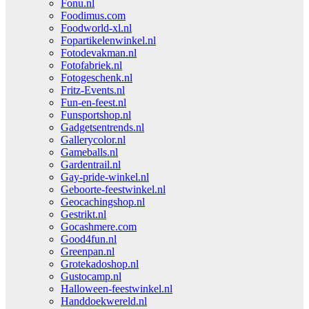
Fonu.nl
Foodimus.com
Foodworld-xl.nl
Fopartikelenwinkel.nl
Fotodevakman.nl
Fotofabriek.nl
Fotogeschenk.nl
Fritz-Events.nl
Fun-en-feest.nl
Funsportshop.nl
Gadgetsentrends.nl
Gallerycolor.nl
Gameballs.nl
Gardentrail.nl
Gay-pride-winkel.nl
Geboorte-feestwinkel.nl
Geocachingshop.nl
Gestrikt.nl
Gocashmere.com
Good4fun.nl
Greenpan.nl
Grotekadoshop.nl
Gustocamp.nl
Halloween-feestwinkel.nl
Handdoekwereld.nl