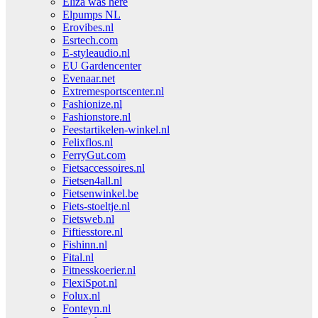
Eliza was here
Elpumps NL
Erovibes.nl
Esrtech.com
E-styleaudio.nl
EU Gardencenter
Evenaar.net
Extremesportscenter.nl
Fashionize.nl
Fashionstore.nl
Feestartikelen-winkel.nl
Felixflos.nl
FerryGut.com
Fietsaccessoires.nl
Fietsen4all.nl
Fietsenwinkel.be
Fiets-stoeltje.nl
Fietsweb.nl
Fiftiesstore.nl
Fishinn.nl
Fital.nl
Fitnesskoerier.nl
FlexiSpot.nl
Folux.nl
Fonteyn.nl