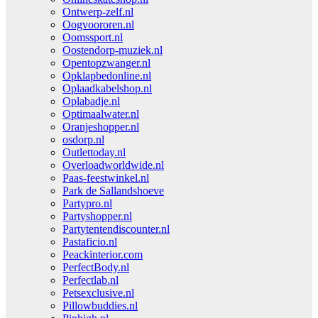
Ontwerp-zelf.nl
Oogvoororen.nl
Oomssport.nl
Oostendorp-muziek.nl
Opentopzwanger.nl
Opklapbedonline.nl
Oplaadkabelshop.nl
Oplabadje.nl
Optimaalwater.nl
Oranjeshopper.nl
osdorp.nl
Outlettoday.nl
Overloadworldwide.nl
Paas-feestwinkel.nl
Park de Sallandshoeve
Partypro.nl
Partyshopper.nl
Partytentendiscounter.nl
Pastaficio.nl
Peackinterior.com
PerfectBody.nl
Perfectlab.nl
Petsexclusive.nl
Pillowbuddies.nl