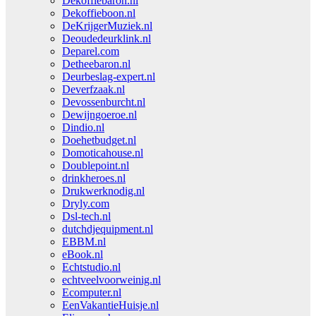
Dekoffiebaron.nl
Dekoffieboon.nl
DeKrijgerMuziek.nl
Deoudedeurklink.nl
Deparel.com
Detheebaron.nl
Deurbeslag-expert.nl
Deverfzaak.nl
Devossenburcht.nl
Dewijngoeroe.nl
Dindio.nl
Doehetbudget.nl
Domoticahouse.nl
Doublepoint.nl
drinkheroes.nl
Drukwerknodig.nl
Dryly.com
Dsl-tech.nl
dutchdjequipment.nl
EBBM.nl
eBook.nl
Echtstudio.nl
echtveelvoorweinig.nl
Ecomputer.nl
EenVakantieHuisje.nl