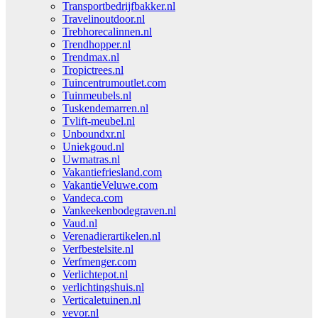
Transportbedrijfbakker.nl
Travelinoutdoor.nl
Trebhorecalinnen.nl
Trendhopper.nl
Trendmax.nl
Tropictrees.nl
Tuincentrumoutlet.com
Tuinmeubels.nl
Tuskendemarren.nl
Tvlift-meubel.nl
Unboundxr.nl
Uniekgoud.nl
Uwmatras.nl
Vakantiefriesland.com
VakantieVeluwe.com
Vandeca.com
Vankeekenbodegraven.nl
Vaud.nl
Verenadierartikelen.nl
Verfbestelsite.nl
Verfmenger.com
Verlichtepot.nl
verlichtingshuis.nl
Verticaletuinen.nl
vevor.nl