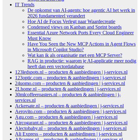
IT Trends
De opkomst van AI-agents: hoe agentic AI het werk in
2026 fundamenteel verandert
Hoe AI de Focus Verlegt naar Waardecreatie
Condensed views on Kanban and Sprint boards
Essential Azure Network Ports Every Cloud Engineer
Must Know
Have You Seen the New MCP Actions in Agent Flows
in Microsoft Copilot Studio?
Wat kan ik als organisatie met een MCP Server?
RAG in productie: waarom je AI-applicatie meer nodig
heeft dan een vectordatabase
123ledspots.nl – producten & aanbiedingen | j-services.nl
123optic.com – producten & aanbiedingen | j-services.nl
24uomo.com – producten & aanbiedingen | j-services.nl
2Lhome.nl – producten & aanbiedingen | j-services.nl
30mlcoffeeroasters.nl – producten & aanbiedingen | j-
services.nl
Ackersate.nl – producten & aanbiedingen | j-services.nl
Aerovito.com – producten & aanbiedingen | j-services.nl
Agu.com – producten & aanbiedingen | j-services.nl
Aircogarant.nl – producten & aanbiedingen | j-services.nl
Alectobaby.nl – producten & aanbiedingen | j-services.nl
Ali Express – producten & aanbiedingen | j-services.nl
Allcamps.nl – producten & aanbiedingen | j-services.nl