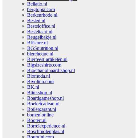
Bellatio.nl
bergtopia.com
Berkenrhode.nl
Besled.nl
Besteloffice.nl
Besteltaart.nl
Beugelbakje.nl
Bffstore.nl
BGSnutrition.nl
biercheque.nl
Bierfeest-artikelen.nl
Bigsizeshirts.com
Bioethanolhaard-shop.nl
Biomoda.nl
Bivolino.com
BK.nl
Blinkshop.nl
Boardgameshop.nl
Boeketcadeau.nl
Boilergarant.nl
bomen.online
Bootert.nl
Borrelexperience.nl
Boschmolenplas.nl
Bourgini.com