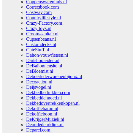
Coppenswarenhuis.nl
Correctbook.com
Costway.com
Countrylifestyle.nl
Crazy-Factory.com
Crazy-toys.nl
Croom-sanitair.nl
Cupsenbeans.nl
Customdecks.nl
CuteStuff.nl
Dahon-vouwfietsen.nl
Dartshopleiden.nl
DeBallonnensite.nl
DeBloemist.nl
Deboerlederwarenenbijoux.nl
Decoaction.nl
Deijsvogel.nl
Dekbedbedrukken.com
Dekbeddengoed.nl
Dekbedovertrekkenkopen.nl
Dekoffiebaron.nl
Dekoffieboon.nl
DeKrijgerMuziek.nl
Deoudedeurklink.nl
Deparel.com