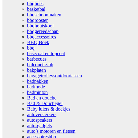
bbqhoes
basketbal
bbqschoonmaken
bbqrooster
bbqhoutskool
bbqgereedschap
bbqaccessoires
BBQ Boek
bbq
basecoat en topcoat
barbecues
balconette-bh
bakplaten
bagagetrolleysoutdoortassen
badpakken
badmode
badminton
Bad en douche
Bad & Douchegel
Baby luiers & doekjes
autoversterkers
autospeakers
auto-gadgets
auto’s motoren en fietsen
accessoiresbbq