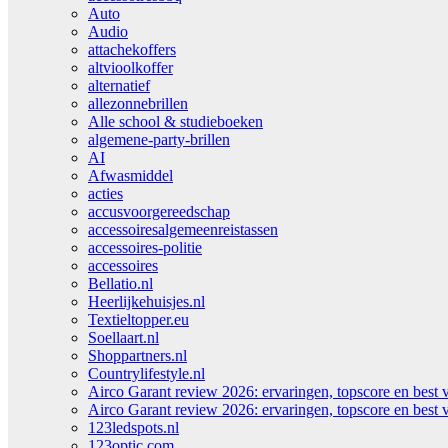
Auto
Audio
attachekoffers
altvioolkoffer
alternatief
allezonnebrillen
Alle school & studieboeken
algemene-party-brillen
AI
Afwasmiddel
acties
accusvoorgereedschap
accessoiresalgemeenreistassen
accessoires-politie
accessoires
Bellatio.nl
Heerlijkehuisjes.nl
Textieltopper.eu
Soellaart.nl
Shoppartners.nl
Countrylifestyle.nl
Airco Garant review 2026: ervaringen, topscore en best 
Airco Garant review 2026: ervaringen, topscore en best 
123ledspots.nl
123optic.com