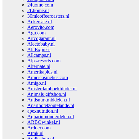
24uomo.com
2Lhome.nl
30mlcoffeeroasters.nl
Ackersate.nl
Aerovito.com
Agu.com
Aircogarant.nl
Alectobaby.nl
Ali Express
Allcamps.nl
Alps-resorts.com
Alternate.nl
Amerikaplus.nl
Amicicosmetics.com
Amigo.nl
Amsterdamboekbinder.nl
Animals-giftshop.nl
Antisnurkmiddelen.nl
Aparthotelzoutelande.nl
apexnutrition.nl
Aquariumonderdelen.nl
ARBOwinkel.nl
Ardoer.com
Atmk.nl
Audioshop.nl