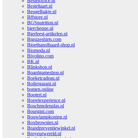
Besteloffice.nl
Besteltaart.nl
Beugelbakje.nl
Bffstore.nl
BGSnutrition.nl
biercheque.nl
Bierfeest-artikelen.nl
Bigsizeshirts.com
Bioethanolhaard-shop.nl
Biomoda.nl
Bivolino.com
BK.nl
Blinkshop.nl
Boardgameshop.nl
Boeketcadeau.nl
Boilergarant.nl
bomen.online
Bootert.nl
Borrelexperience.nl
Boschmolenplas.nl
Bourgini.com
Bouwlampkoning.nl
Boxbrownies.nl
Brandpreventiewinkel.nl
Broyeurwereld.nl