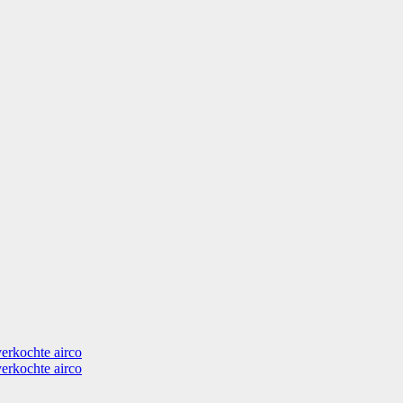
verkochte airco
verkochte airco