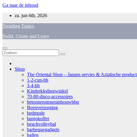
Ga naar de inhoud
za. jun 6th, 2026
Trending Topics
Build, Create and Learn
Shop
The Oriental Shop – Japans servies & Aziatische producten
1-2-cup-bh
3-4-bh
Kinderkledingwinkel
70-80-disco-accessoires
betonnensteneninbouwbbq
Beenverzorging
bedmode
banjokoffer
beachvolleybal
barbequegadgets
ballen