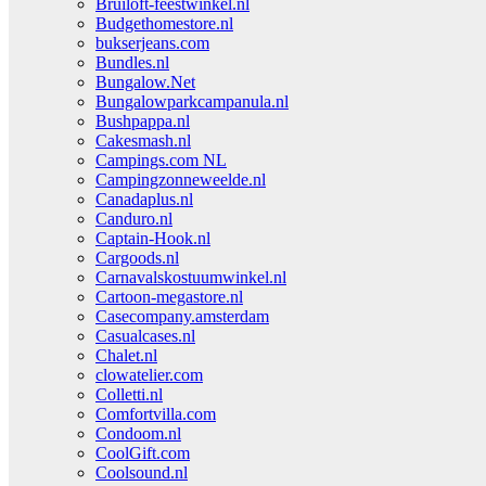
Bruiloft-feestwinkel.nl
Budgethomestore.nl
bukserjeans.com
Bundles.nl
Bungalow.Net
Bungalowparkcampanula.nl
Bushpappa.nl
Cakesmash.nl
Campings.com NL
Campingzonneweelde.nl
Canadaplus.nl
Canduro.nl
Captain-Hook.nl
Cargoods.nl
Carnavalskostuumwinkel.nl
Cartoon-megastore.nl
Casecompany.amsterdam
Casualcases.nl
Chalet.nl
clowatelier.com
Colletti.nl
Comfortvilla.com
Condoom.nl
CoolGift.com
Coolsound.nl