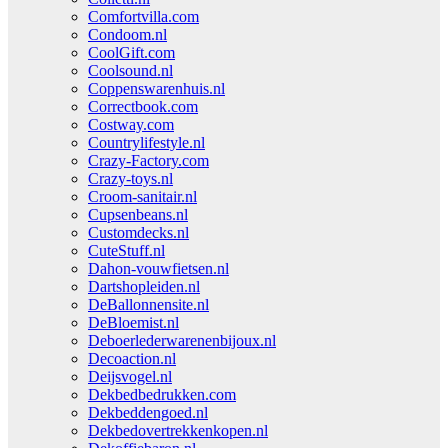
Comfortvilla.com
Condoom.nl
CoolGift.com
Coolsound.nl
Coppenswarenhuis.nl
Correctbook.com
Costway.com
Countrylifestyle.nl
Crazy-Factory.com
Crazy-toys.nl
Croom-sanitair.nl
Cupsenbeans.nl
Customdecks.nl
CuteStuff.nl
Dahon-vouwfietsen.nl
Dartshopleiden.nl
DeBallonnensite.nl
DeBloemist.nl
Deboerlederwarenenbijoux.nl
Decoaction.nl
Deijsvogel.nl
Dekbedbedrukken.com
Dekbeddengoed.nl
Dekbedovertrekkenkopen.nl