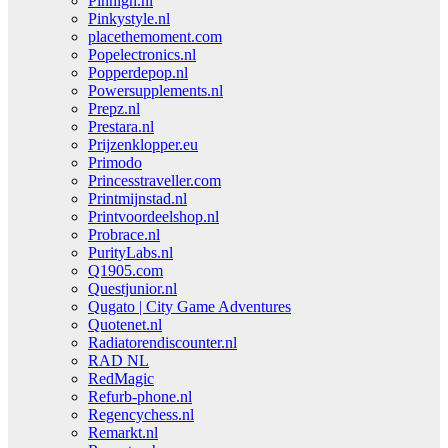
Pinhigh.nl
Pinkystyle.nl
placethemoment.com
Popelectronics.nl
Popperdepop.nl
Powersupplements.nl
Prepz.nl
Prestara.nl
Prijzenklopper.eu
Primodo
Princesstraveller.com
Printmijnstad.nl
Printvoordeelshop.nl
Probrace.nl
PurityLabs.nl
Q1905.com
Questjunior.nl
Qugato | City Game Adventures
Quotenet.nl
Radiatorendiscounter.nl
RAD NL
RedMagic
Refurb-phone.nl
Regencychess.nl
Remarkt.nl