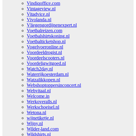
Vindiqoffice.com
Vintageview.nl
Vitadvice.nl
Vivolanda.nl
Vliegengordijnenexpert.nl
Voetbalreizen.com
Voetbalshirtskoning.nl
Voetbalticketshop.nl
Vogelvoeronline.nl
Voordeeldrogist.nl
Voordeelscooters.nl
Voordeligwitgoed.nl
Watch2day.nl
Waterrijkoesterdam.nl
Watzalikkopen.nl
Webshoptoppersinconcert.nl
Webvitaal.nl
Welcome.in
Werkoveralls.nl
Werkschoeisel.nl
Wetona.nl
wijnetiketje.nl
Wijny.nl
Wilder-land.com
Wildshirts.nl