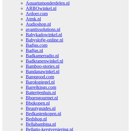
Aquariumonderdelen.nl
ARBOwinkel.nl
Ardoer.com
Atmk.nl
Audioshop.nl
avantixsolutions.nl
Babykadowinkel.nl
Babyslofje-online.nl
Badjas.com
Badjas.nl
Badkamerradio.nl
Badkranenwinkel.nl
Bamboo-stories.nl
Bandanawinkel.nl
Banggood.com
Barokspiegel.nl
Barrelkings.com
Batterijenhuis.nl
Bbqengourmet.nl
Bbqkopen.nl
Beautyguides.nl
Bedkastenkopen.nl
Bedshop.nl
Bellabambina.nl
Bellatio-kerstversiering.nl