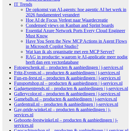
IT Trends
De opkomst van AI-agents: hoe agentic AI het werk in
2026 fundamenteel verandert
Hoe AI de Focus Verlegt naar Waardecreatie
Condensed views on Kanban and Sprint boards
Essential Azure Network Ports Every Cloud Engineer
Must Know
Have You Seen the New MCP Actions in Agent Flows
in Microsoft Copilot Studio?
Wat kan ik als organisatie met een MCP Server?
RAG in productie: waarom je AI-applicatie meer nodig
heeft dan een vectordatabase
Fotogeschenk.nl – producten & aanbiedingen | j-services.nl
Fritz-Events.nl – producten & aanbiedingen | j-services.nl
Fun-en-feest.nl – producten & aanbiedingen | j-services.nl
Funsportshop.nl – producten & aanbiedingen | j-services.nl
Gadgetsentrends.nl – producten & aanbiedingen | j-services.nl
Gallerycolor.nl – producten & aanbiedingen | j-services.nl
Gameballs.nl – producten & aanbiedingen | j-services.nl
Gardentrail.nl – producten & aanbiedingen | j-services.nl
Gay-pride-winkel.nl – producten & aanbiedingen | j-
services.nl
Geboorte-feestwinkel.nl – producten & aanbiedingen | j-
services.nl
Geocachingshop.nl – producten & aanbiedingen | j-services.nl