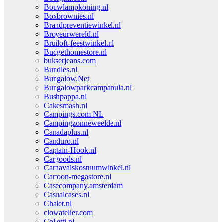
Bouwlampkoning.nl
Boxbrownies.nl
Brandpreventiewinkel.nl
Broyeurwereld.nl
Bruiloft-feestwinkel.nl
Budgethomestore.nl
bukserjeans.com
Bundles.nl
Bungalow.Net
Bungalowparkcampanula.nl
Bushpappa.nl
Cakesmash.nl
Campings.com NL
Campingzonneweelde.nl
Canadaplus.nl
Canduro.nl
Captain-Hook.nl
Cargoods.nl
Carnavalskostuumwinkel.nl
Cartoon-megastore.nl
Casecompany.amsterdam
Casualcases.nl
Chalet.nl
clowatelier.com
Colletti.nl