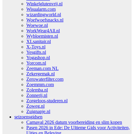
Winkelglutenvrij.nl
Wisualarm.com
wizardingworld.nl
Woefwoefsnacks.nl
Woewoe.nl
WorkWear4All.nl
Wybloemisten.nl
XLsanitair.nl
X-Toys.nl
Yesgifts.nl
Yogashop.nl
Yorcom.nl
Zeeman.com NL
Zekergemak.nl
Zerowaterfilter.com
Zoemmm.com
Zolemba.nl
Zonnerij.nl
Zorgeloos-studeren.nl
Zoweg.nl
Zuignapje.nl
seizoensgidsen
Carnaval 2026 datum voorbereiding en slim kopen
Pasen 2026 in Ede: De Ultieme Gids voor Activiteiten,
Uitjes en Beleving