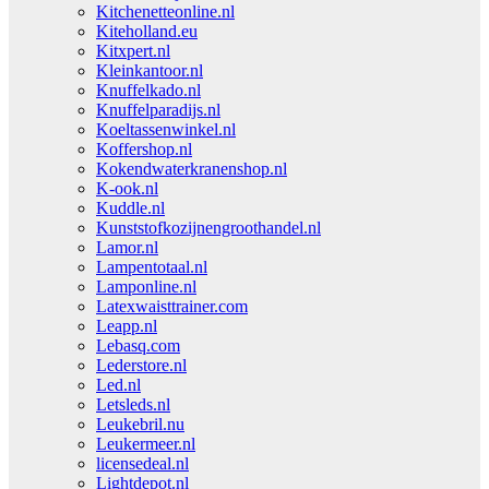
Kitchenetteonline.nl
Kiteholland.eu
Kitxpert.nl
Kleinkantoor.nl
Knuffelkado.nl
Knuffelparadijs.nl
Koeltassenwinkel.nl
Koffershop.nl
Kokendwaterkranenshop.nl
K-ook.nl
Kuddle.nl
Kunststofkozijnengroothandel.nl
Lamor.nl
Lampentotaal.nl
Lamponline.nl
Latexwaisttrainer.com
Leapp.nl
Lebasq.com
Lederstore.nl
Led.nl
Letsleds.nl
Leukebril.nu
Leukermeer.nl
licensedeal.nl
Lightdepot.nl