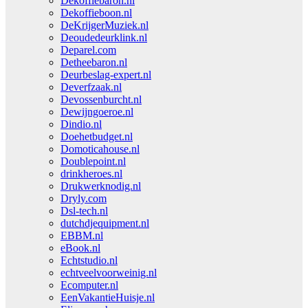
Dekoffiebaron.nl
Dekoffieboon.nl
DeKrijgerMuziek.nl
Deoudedeurklink.nl
Deparel.com
Detheebaron.nl
Deurbeslag-expert.nl
Deverfzaak.nl
Devossenburcht.nl
Dewijngoeroe.nl
Dindio.nl
Doehetbudget.nl
Domoticahouse.nl
Doublepoint.nl
drinkheroes.nl
Drukwerknodig.nl
Dryly.com
Dsl-tech.nl
dutchdjequipment.nl
EBBM.nl
eBook.nl
Echtstudio.nl
echtveelvoorweinig.nl
Ecomputer.nl
EenVakantieHuisje.nl