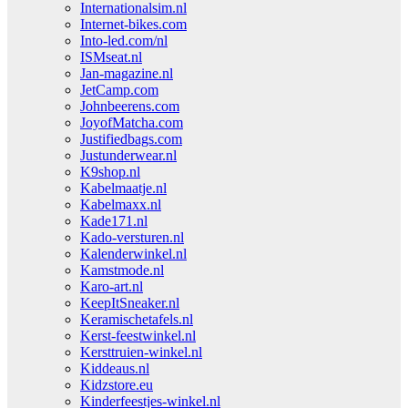
Internationalsim.nl
Internet-bikes.com
Into-led.com/nl
ISMseat.nl
Jan-magazine.nl
JetCamp.com
Johnbeerens.com
JoyofMatcha.com
Justifiedbags.com
Justunderwear.nl
K9shop.nl
Kabelmaatje.nl
Kabelmaxx.nl
Kade171.nl
Kado-versturen.nl
Kalenderwinkel.nl
Kamstmode.nl
Karo-art.nl
KeepItSneaker.nl
Keramischetafels.nl
Kerst-feestwinkel.nl
Kersttruien-winkel.nl
Kiddeaus.nl
Kidzstore.eu
Kinderfeestjes-winkel.nl