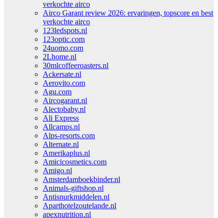
verkochte airco
Airco Garant review 2026: ervaringen, topscore en best
verkochte airco
123ledspots.nl
123optic.com
24uomo.com
2Lhome.nl
30mlcoffeeroasters.nl
Ackersate.nl
Aerovito.com
Agu.com
Aircogarant.nl
Alectobaby.nl
Ali Express
Allcamps.nl
Alps-resorts.com
Alternate.nl
Amerikaplus.nl
Amicicosmetics.com
Amigo.nl
Amsterdamboekbinder.nl
Animals-giftshop.nl
Antisnurkmiddelen.nl
Aparthotelzoutelande.nl
apexnutrition.nl