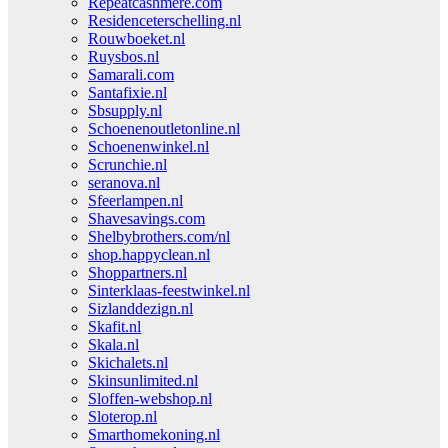
Repeatcashmere.com
Residenceterschelling.nl
Rouwboeket.nl
Ruysbos.nl
Samarali.com
Santafixie.nl
Sbsupply.nl
Schoenenoutletonline.nl
Schoenenwinkel.nl
Scrunchie.nl
seranova.nl
Sfeerlampen.nl
Shavesavings.com
Shelbybrothers.com/nl
shop.happyclean.nl
Shoppartners.nl
Sinterklaas-feestwinkel.nl
Sizlanddezign.nl
Skafit.nl
Skala.nl
Skichalets.nl
Skinsunlimited.nl
Sloffen-webshop.nl
Sloterop.nl
Smarthomekoning.nl