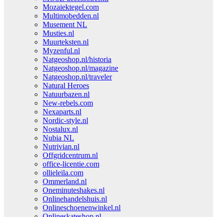
Mozaiektegel.com
Multimobedden.nl
Musement NL
Musties.nl
Muurteksten.nl
Myzenful.nl
Natgeoshop.nl/historia
Natgeoshop.nl/magazine
Natgeoshop.nl/traveler
Natural Heroes
Natuurbazen.nl
New-rebels.com
Nexaparts.nl
Nordic-style.nl
Nostalux.nl
Nubia NL
Nutrivian.nl
Offgridcentrum.nl
office-licentie.com
ollieleila.com
Ommerland.nl
Oneminuteshakes.nl
Onlinehandelshuis.nl
Onlineschoenenwinkel.nl
Onlineskateshop.nl