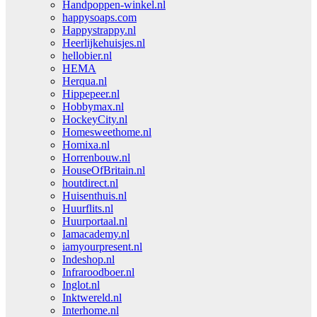
Handpoppen-winkel.nl
happysoaps.com
Happystrappy.nl
Heerlijkehuisjes.nl
hellobier.nl
HEMA
Herqua.nl
Hippepeer.nl
Hobbymax.nl
HockeyCity.nl
Homesweethome.nl
Homixa.nl
Horrenbouw.nl
HouseOfBritain.nl
houtdirect.nl
Huisenthuis.nl
Huurflits.nl
Huurportaal.nl
Iamacademy.nl
iamyourpresent.nl
Indeshop.nl
Infraroodboer.nl
Inglot.nl
Inktwereld.nl
Interhome.nl