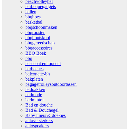
beachvolleybal
barbequegadgets
ballen
bbqhoes
basketbal
bbqschoonmaken
bbqrooster
bbqhoutskool
bbqgereedschap
bbqaccessoires
BBQ Boek
bbq
basecoat en topcoat
barbecues
balconette-bh
bakplaten
bagagetrolleysoutdoortassen
badpakken
badmode
badminton
Bad en douche
Bad & Douchegel
Baby luiers & doekjes
autoversterkers
autospeakers