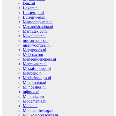
louiz.nl
Loxam.nl
Luisterrijk.nl
Luizenweg.nl
Maascomputers.nl
Manandshaving.nl
Marmitek.com
Mc-cilinder.nl
measureup.com
meer-voordeel.nl
Megagoods.nl
Meijers.com
Meneerkoekepeer.nl
Mepra-store.nl
Metaalshopper.nl
Meubello.nl
Meubelpootjes.nl
Micromotor.nl
Mijnbesties.nl
mijnsos.nl
Mimmti.com
Modemania.nl
Molke.nl
Mooideurbeslag.nl
MŌSZ-accessoires.nl