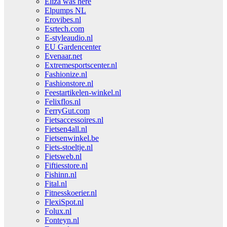
Eliza was here
Elpumps NL
Erovibes.nl
Esrtech.com
E-styleaudio.nl
EU Gardencenter
Evenaar.net
Extremesportscenter.nl
Fashionize.nl
Fashionstore.nl
Feestartikelen-winkel.nl
Felixflos.nl
FerryGut.com
Fietsaccessoires.nl
Fietsen4all.nl
Fietsenwinkel.be
Fiets-stoeltje.nl
Fietsweb.nl
Fiftiesstore.nl
Fishinn.nl
Fital.nl
Fitnesskoerier.nl
FlexiSpot.nl
Folux.nl
Fonteyn.nl