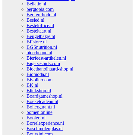
Bellatio.nl
bergtopia.com
Berkenrhode.nl
Besled.nl
Besteloffice.nl
Besteltaart.nl
Beugelbakje.nl
Bffstore.nl
BGSnutrition.nl
biercheque.nl
Bierfeest-artikelen.nl
Bigsizeshirts.com
Bioethanolhaard-shop.nl
Biomoda.nl
Bivolino.com
BK.nl
Blinkshop.nl
Boardgameshop.nl
Boeketcadeau.nl
Boilergarant.nl
bomen.online
Bootert.nl
Borrelexperience.nl
Boschmolenplas.nl
Bourgini.com