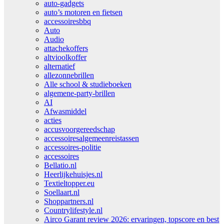
auto-gadgets
auto’s motoren en fietsen
accessoiresbbq
Auto
Audio
attachekoffers
altvioolkoffer
alternatief
allezonnebrillen
Alle school & studieboeken
algemene-party-brillen
AI
Afwasmiddel
acties
accusvoorgereedschap
accessoiresalgemeenreistassen
accessoires-politie
accessoires
Bellatio.nl
Heerlijkehuisjes.nl
Textieltopper.eu
Soellaart.nl
Shoppartners.nl
Countrylifestyle.nl
Airco Garant review 2026: ervaringen, topscore en best