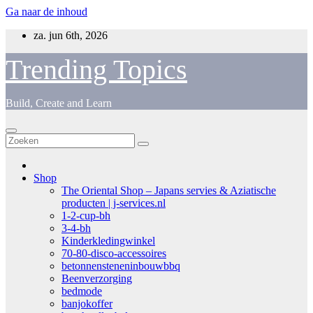
Ga naar de inhoud
za. jun 6th, 2026
Trending Topics
Build, Create and Learn
Shop
The Oriental Shop – Japans servies & Aziatische
producten | j-services.nl
1-2-cup-bh
3-4-bh
Kinderkledingwinkel
70-80-disco-accessoires
betonnensteneninbouwbbq
Beenverzorging
bedmode
banjokoffer