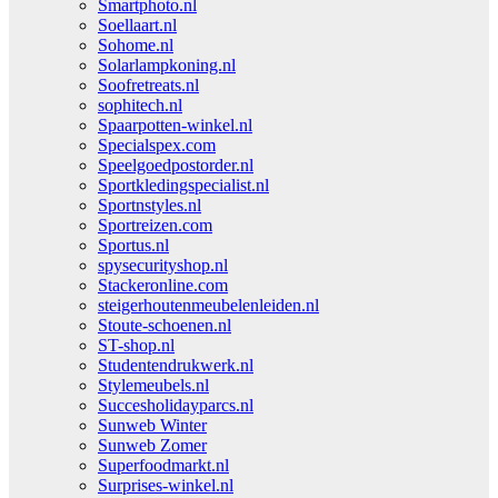
Smartphoto.nl
Soellaart.nl
Sohome.nl
Solarlampkoning.nl
Soofretreats.nl
sophitech.nl
Spaarpotten-winkel.nl
Specialspex.com
Speelgoedpostorder.nl
Sportkledingspecialist.nl
Sportnstyles.nl
Sportreizen.com
Sportus.nl
spysecurityshop.nl
Stackeronline.com
steigerhoutenmeubelenleiden.nl
Stoute-schoenen.nl
ST-shop.nl
Studentendrukwerk.nl
Stylemeubels.nl
Succesholidayparcs.nl
Sunweb Winter
Sunweb Zomer
Superfoodmarkt.nl
Surprises-winkel.nl