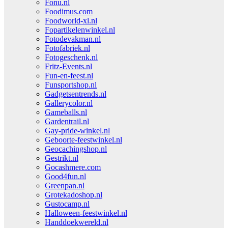
Fonu.nl
Foodimus.com
Foodworld-xl.nl
Fopartikelenwinkel.nl
Fotodevakman.nl
Fotofabriek.nl
Fotogeschenk.nl
Fritz-Events.nl
Fun-en-feest.nl
Funsportshop.nl
Gadgetsentrends.nl
Gallerycolor.nl
Gameballs.nl
Gardentrail.nl
Gay-pride-winkel.nl
Geboorte-feestwinkel.nl
Geocachingshop.nl
Gestrikt.nl
Gocashmere.com
Good4fun.nl
Greenpan.nl
Grotekadoshop.nl
Gustocamp.nl
Halloween-feestwinkel.nl
Handdoekwereld.nl