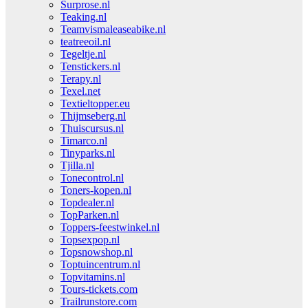
Surprose.nl
Teaking.nl
Teamvismaleaseabike.nl
teatreeoil.nl
Tegeltje.nl
Tenstickers.nl
Terapy.nl
Texel.net
Textieltopper.eu
Thijmseberg.nl
Thuiscursus.nl
Timarco.nl
Tinyparks.nl
Tjilla.nl
Tonecontrol.nl
Toners-kopen.nl
Topdealer.nl
TopParken.nl
Toppers-feestwinkel.nl
Topsexpop.nl
Topsnowshop.nl
Toptuincentrum.nl
Topvitamins.nl
Tours-tickets.com
Trailrunstore.com