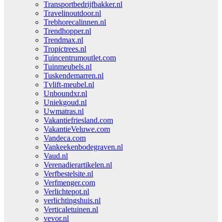
Transportbedrijfbakker.nl
Travelinoutdoor.nl
Trebhorecalinnen.nl
Trendhopper.nl
Trendmax.nl
Tropictrees.nl
Tuincentrumoutlet.com
Tuinmeubels.nl
Tuskendemarren.nl
Tvlift-meubel.nl
Unboundxr.nl
Uniekgoud.nl
Uwmatras.nl
Vakantiefriesland.com
VakantieVeluwe.com
Vandeca.com
Vankeekenbodegraven.nl
Vaud.nl
Verenadierartikelen.nl
Verfbestelsite.nl
Verfmenger.com
Verlichtepot.nl
verlichtingshuis.nl
Verticaletuinen.nl
vevor.nl