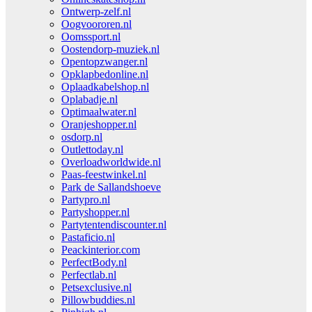
Ontwerp-zelf.nl
Oogvoororen.nl
Oomssport.nl
Oostendorp-muziek.nl
Opentopzwanger.nl
Opklapbedonline.nl
Oplaadkabelshop.nl
Oplabadje.nl
Optimaalwater.nl
Oranjeshopper.nl
osdorp.nl
Outlettoday.nl
Overloadworldwide.nl
Paas-feestwinkel.nl
Park de Sallandshoeve
Partypro.nl
Partyshopper.nl
Partytentendiscounter.nl
Pastaficio.nl
Peackinterior.com
PerfectBody.nl
Perfectlab.nl
Petsexclusive.nl
Pillowbuddies.nl