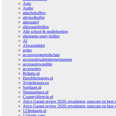
Auto
Audio
attachekoffers
altvioolkoffer
alternatief
allezonnebrillen
Alle school & studieboeken
algemene-party-brillen
AI
Afwasmiddel
acties
accusvoorgereedschap
accessoiresalgemeenreistassen
accessoires-politie
accessoires
Bellatio.nl
Heerlijkehuisjes.nl
Textieltopper.eu
Soellaart.nl
Shoppartners.nl
Countrylifestyle.nl
Airco Garant review 2026: ervaringen, topscore en best 
Airco Garant review 2026: ervaringen, topscore en best 
123ledspots.nl
123optic.com