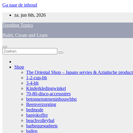
Ga naar de inhoud
za. jun 6th, 2026
Trending Topics
Build, Create and Learn
Shop
The Oriental Shop – Japans servies & Aziatische producten
1-2-cup-bh
3-4-bh
Kinderkledingwinkel
70-80-disco-accessoires
betonnensteneninbouwbbq
Beenverzorging
bedmode
banjokoffer
beachvolleybal
barbequegadgets
ballen