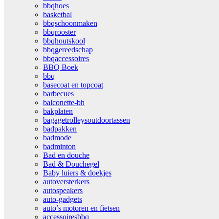
bbqhoes
basketbal
bbqschoonmaken
bbqrooster
bbqhoutskool
bbqgereedschap
bbqaccessoires
BBQ Boek
bbq
basecoat en topcoat
barbecues
balconette-bh
bakplaten
bagagetrolleysoutdoortassen
badpakken
badmode
badminton
Bad en douche
Bad & Douchegel
Baby luiers & doekjes
autoversterkers
autospeakers
auto-gadgets
auto’s motoren en fietsen
accessoiresbbq