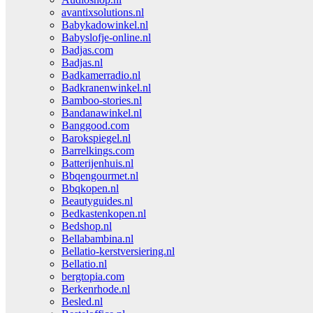
avantixsolutions.nl
Babykadowinkel.nl
Babyslofje-online.nl
Badjas.com
Badjas.nl
Badkamerradio.nl
Badkranenwinkel.nl
Bamboo-stories.nl
Bandanawinkel.nl
Banggood.com
Barokspiegel.nl
Barrelkings.com
Batterijenhuis.nl
Bbqengourmet.nl
Bbqkopen.nl
Beautyguides.nl
Bedkastenkopen.nl
Bedshop.nl
Bellabambina.nl
Bellatio-kerstversiering.nl
Bellatio.nl
bergtopia.com
Berkenrhode.nl
Besled.nl