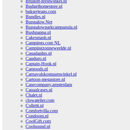
Bruiloft-feestwinkel.nl
Budgethomestore.nl
bukserjeans.com
Bundles.nl
Bungalow.Net
Bungalowparkcampanula.nl
Bushpappa.nl
Cakesmash.nl
Campings.com NL
Campingzonneweelde.nl
Canadaplus.nl
Canduro.nl
Captain-Hook.nl
Cargoods.nl
Carnavalskostuumwinkel.nl
Cartoon-megastore.nl
Casecompany.amsterdam
Casualcases.nl
Chalet.nl
clowatelier.com
Colletti.nl
Comfortvilla.com
Condoom.nl
CoolGift.com
Coolsound.nl