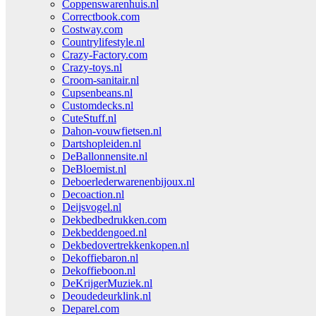
Coppenswarenhuis.nl
Correctbook.com
Costway.com
Countrylifestyle.nl
Crazy-Factory.com
Crazy-toys.nl
Croom-sanitair.nl
Cupsenbeans.nl
Customdecks.nl
CuteStuff.nl
Dahon-vouwfietsen.nl
Dartshopleiden.nl
DeBallonnensite.nl
DeBloemist.nl
Deboerlederwarenenbijoux.nl
Decoaction.nl
Deijsvogel.nl
Dekbedbedrukken.com
Dekbeddengoed.nl
Dekbedovertrekkenkopen.nl
Dekoffiebaron.nl
Dekoffieboon.nl
DeKrijgerMuziek.nl
Deoudedeurklink.nl
Deparel.com