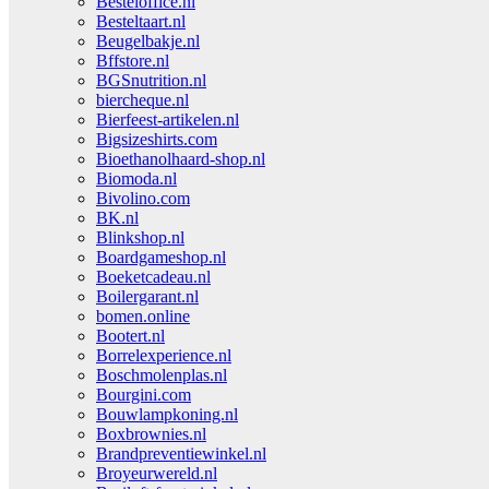
Besteloffice.nl
Besteltaart.nl
Beugelbakje.nl
Bffstore.nl
BGSnutrition.nl
biercheque.nl
Bierfeest-artikelen.nl
Bigsizeshirts.com
Bioethanolhaard-shop.nl
Biomoda.nl
Bivolino.com
BK.nl
Blinkshop.nl
Boardgameshop.nl
Boeketcadeau.nl
Boilergarant.nl
bomen.online
Bootert.nl
Borrelexperience.nl
Boschmolenplas.nl
Bourgini.com
Bouwlampkoning.nl
Boxbrownies.nl
Brandpreventiewinkel.nl
Broyeurwereld.nl