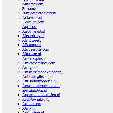
24uomo.com
2Lhome.nl
30mlcoffeeroasters.nl
Ackersate.nl
Aerovito.com
Agu.com
Aircogarant.nl
Alectobaby.nl
Ali Express
Allcamps.nl
Alps-resorts.com
Alternate.nl
Amerikaplus.nl
Amicicosmetics.com
Amigo.nl
Amsterdamboekbinder.nl
Animals-giftshop.nl
Antisnurkmiddelen.nl
Aparthotelzoutelande.nl
apexnutrition.nl
Aquariumonderdelen.nl
ARBOwinkel.nl
Ardoer.com
Atmk.nl
Audioshop.nl