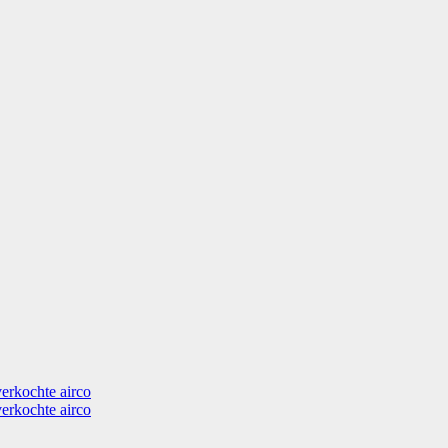
verkochte airco
verkochte airco