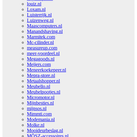
louiz.nl
Loxam.nl
Luisterrijk.nl
Luizenweg.nl
Maascomputers.nl
Manandshaving.nl
Marmitek.com
Mc-cilinder.nl
measureup.com
meer-voordeel.nl
Megagoods.nl
Meijers.com
Meneerkoekepeer.nl
Mepra-store.nl
Metaalshopper.nl
Meubello.nl
Meubelpootjes.nl
Micromotor.nl
Mijnbesties.nl
mijnsos.nl
Mimmti.com
Modemania.nl
Molke.nl
Mooideurbeslag.nl
MŌSZ-accessoires.nl