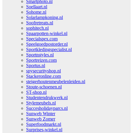
Smartphoto.nl
Soellaart.nl
Sohome.nl
Solarlampkoning.nl
Soofretreats.nl
sophitech.nl
Spaarpotten-winkel.nl
Specialspex.com
Speelgoedpostorder.nl
Sportkledingspecialist.nl
Sportnstyles.nl
Sportreizen.com
Sportus.nl
spysecurityshop.nl
Stackeronline.com
steigerhoutenmeubelenleiden.nl
Stoute-schoenen.nl
ST-shop.nl
Studentendrukwerk.nl
Stylemeubels.nl
Succesholidayparcs.nl
Sunweb Winter
Sunweb Zomer
Superfoodmarkt.nl
Surprises-winkel.nl