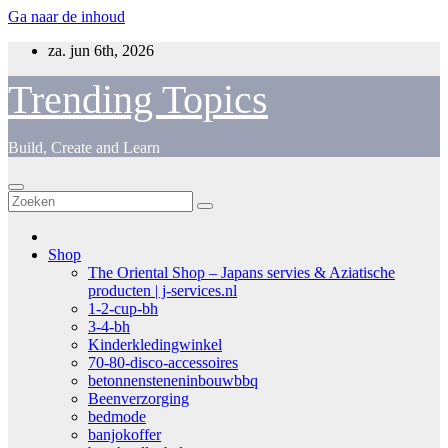
Ga naar de inhoud
za. jun 6th, 2026
Trending Topics
Build, Create and Learn
Shop
The Oriental Shop – Japans servies & Aziatische
producten | j-services.nl
1-2-cup-bh
3-4-bh
Kinderkledingwinkel
70-80-disco-accessoires
betonnensteneninbouwbbq
Beenverzorging
bedmode
banjokoffer