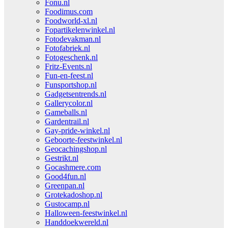
Fonu.nl
Foodimus.com
Foodworld-xl.nl
Fopartikelenwinkel.nl
Fotodevakman.nl
Fotofabriek.nl
Fotogeschenk.nl
Fritz-Events.nl
Fun-en-feest.nl
Funsportshop.nl
Gadgetsentrends.nl
Gallerycolor.nl
Gameballs.nl
Gardentrail.nl
Gay-pride-winkel.nl
Geboorte-feestwinkel.nl
Geocachingshop.nl
Gestrikt.nl
Gocashmere.com
Good4fun.nl
Greenpan.nl
Grotekadoshop.nl
Gustocamp.nl
Halloween-feestwinkel.nl
Handdoekwereld.nl