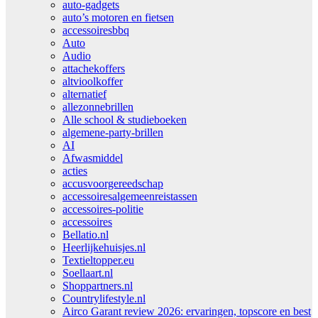
auto-gadgets
auto’s motoren en fietsen
accessoiresbbq
Auto
Audio
attachekoffers
altvioolkoffer
alternatief
allezonnebrillen
Alle school & studieboeken
algemene-party-brillen
AI
Afwasmiddel
acties
accusvoorgereedschap
accessoiresalgemeenreistassen
accessoires-politie
accessoires
Bellatio.nl
Heerlijkehuisjes.nl
Textieltopper.eu
Soellaart.nl
Shoppartners.nl
Countrylifestyle.nl
Airco Garant review 2026: ervaringen, topscore en best