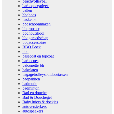
beachvolleybal
barbequegadgets
ballen
bbqhoes
basketbal
bbqschoonmaken
bbqrooster
bbqhoutskool
bbqgereedschap
bbqaccessoires
BBQ Boek
bbq
basecoat en topcoat
barbecues
balconette-bh
bakplaten
bagagetrolleysoutdoortassen
badpakken
badmode
badminton
Bad en douche
Bad & Douchegel
Baby luiers & doekjes
autoversterkers
autospeakers