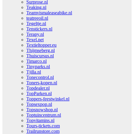
Surprose.nl
Teaking.nl
Teamvismaleaseabike.nl
teatreeoil.nl
Tegeltje.nl
Tenstickers.nl
Terapy.nl
Texel.net
Textieltopper.eu
Thijmseberg.nl
Thuiscursus.nl
Timarco.nl
Tinyparks.nl
Tjilla.nl
Tonecontrol.nl
Toners-kopen.nl
Topdealer.nl
TopParken.nl
Toppers-feestwinkel.nl
Topsexpop.nl
Topsnowshop.nl
Toptuincentrum.nl
Topvitamins.nl
Tours-tickets.com
Trailrunstore.com