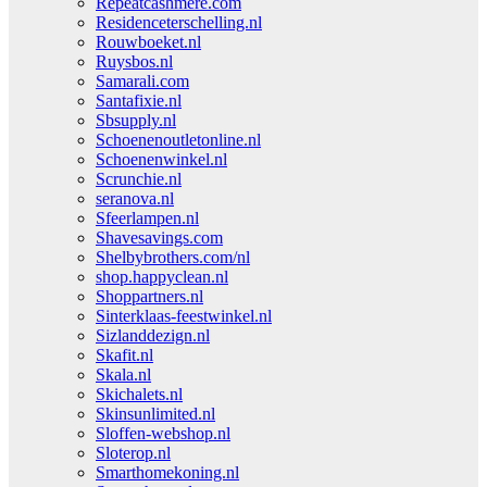
Repeatcashmere.com
Residenceterschelling.nl
Rouwboeket.nl
Ruysbos.nl
Samarali.com
Santafixie.nl
Sbsupply.nl
Schoenenoutletonline.nl
Schoenenwinkel.nl
Scrunchie.nl
seranova.nl
Sfeerlampen.nl
Shavesavings.com
Shelbybrothers.com/nl
shop.happyclean.nl
Shoppartners.nl
Sinterklaas-feestwinkel.nl
Sizlanddezign.nl
Skafit.nl
Skala.nl
Skichalets.nl
Skinsunlimited.nl
Sloffen-webshop.nl
Sloterop.nl
Smarthomekoning.nl