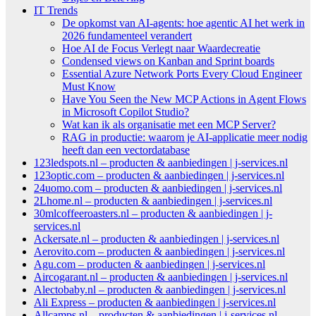
IT Trends
De opkomst van AI-agents: hoe agentic AI het werk in
2026 fundamenteel verandert
Hoe AI de Focus Verlegt naar Waardecreatie
Condensed views on Kanban and Sprint boards
Essential Azure Network Ports Every Cloud Engineer
Must Know
Have You Seen the New MCP Actions in Agent Flows
in Microsoft Copilot Studio?
Wat kan ik als organisatie met een MCP Server?
RAG in productie: waarom je AI-applicatie meer nodig
heeft dan een vectordatabase
123ledspots.nl – producten & aanbiedingen | j-services.nl
123optic.com – producten & aanbiedingen | j-services.nl
24uomo.com – producten & aanbiedingen | j-services.nl
2Lhome.nl – producten & aanbiedingen | j-services.nl
30mlcoffeeroasters.nl – producten & aanbiedingen | j-
services.nl
Ackersate.nl – producten & aanbiedingen | j-services.nl
Aerovito.com – producten & aanbiedingen | j-services.nl
Agu.com – producten & aanbiedingen | j-services.nl
Aircogarant.nl – producten & aanbiedingen | j-services.nl
Alectobaby.nl – producten & aanbiedingen | j-services.nl
Ali Express – producten & aanbiedingen | j-services.nl
Allcamps.nl – producten & aanbiedingen | j-services.nl