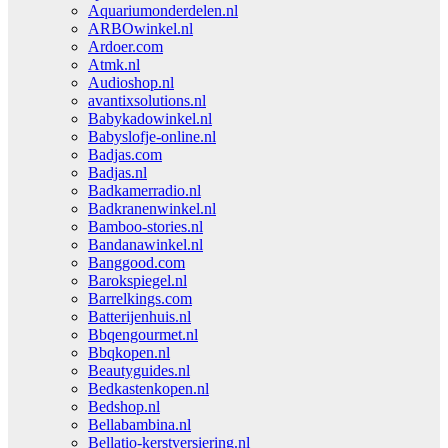
Aquariumonderdelen.nl
ARBOwinkel.nl
Ardoer.com
Atmk.nl
Audioshop.nl
avantixsolutions.nl
Babykadowinkel.nl
Babyslofje-online.nl
Badjas.com
Badjas.nl
Badkamerradio.nl
Badkranenwinkel.nl
Bamboo-stories.nl
Bandanawinkel.nl
Banggood.com
Barokspiegel.nl
Barrelkings.com
Batterijenhuis.nl
Bbqengourmet.nl
Bbqkopen.nl
Beautyguides.nl
Bedkastenkopen.nl
Bedshop.nl
Bellabambina.nl
Bellatio-kerstversiering.nl