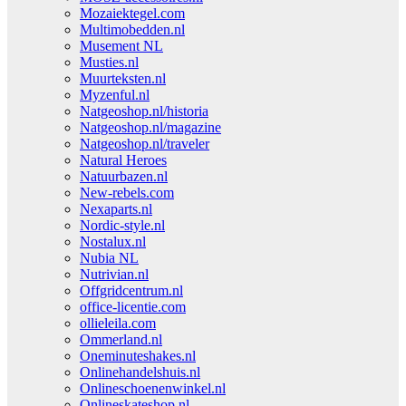
Mozaiektegel.com
Multimobedden.nl
Musement NL
Musties.nl
Muurteksten.nl
Myzenful.nl
Natgeoshop.nl/historia
Natgeoshop.nl/magazine
Natgeoshop.nl/traveler
Natural Heroes
Natuurbazen.nl
New-rebels.com
Nexaparts.nl
Nordic-style.nl
Nostalux.nl
Nubia NL
Nutrivian.nl
Offgridcentrum.nl
office-licentie.com
ollieleila.com
Ommerland.nl
Oneminuteshakes.nl
Onlinehandelshuis.nl
Onlineschoenenwinkel.nl
Onlineskateshop.nl