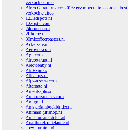
verkochte airco
Airco Garant review 2026: ervaringen, topscore en best
verkochte airco
123ledspots.nl
123optic.com
24uomo.com
2Lhome.nl
30mlcoffeeroasters.nl
Ackersate.nl
Aerovito.com
Agu.com
Aircogarant.nl
Alectobaby.nl
Ali Express
Allcamps.nl
Alps-resorts.com
Alternate.nl
Amerikaplus.nl
Amicicosmetics.com
Amigo.nl
Amsterdamboekbinder.nl
Animals-giftshop.nl
Antisnurkmiddelen.nl
Aparthotelzoutelande.nl
apexnutrition.nl