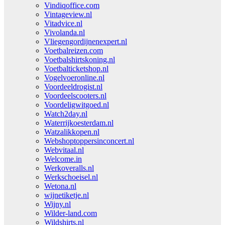
Vindiqoffice.com
Vintageview.nl
Vitadvice.nl
Vivolanda.nl
Vliegengordijnenexpert.nl
Voetbalreizen.com
Voetbalshirtskoning.nl
Voetbalticketshop.nl
Vogelvoeronline.nl
Voordeeldrogist.nl
Voordeelscooters.nl
Voordeligwitgoed.nl
Watch2day.nl
Waterrijkoesterdam.nl
Watzalikkopen.nl
Webshoptoppersinconcert.nl
Webvitaal.nl
Welcome.in
Werkoveralls.nl
Werkschoeisel.nl
Wetona.nl
wijnetiketje.nl
Wijny.nl
Wilder-land.com
Wildshirts.nl