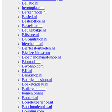
Bellatio.nl
bergtopia.com
Berkenrhode.nl
Besled.nl
Besteloffice.nl
Besteltaart.nl
Beugelbakje.nl
Bffstore.nl
BGSnutrition.nl
biercheque.nl
Bierfeest-artikelen.nl
Bigsizeshirts.com
Bioethanolhaard-shop.nl
Biomoda.nl
Bivolino.com
BK.nl
Blinkshop.nl
Boardgameshop.nl
Boeketcadeau.nl
Boilergarant.nl
bomen.online
Bootert.nl
Borrelexperience.nl
Boschmolenplas.nl
Bourgini.com