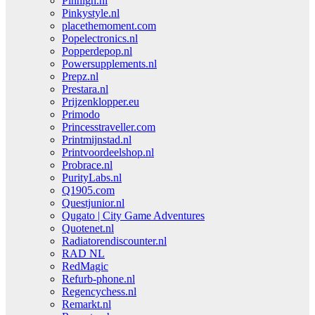
Pinhigh.nl
Pinkystyle.nl
placethemoment.com
Popelectronics.nl
Popperdepop.nl
Powersupplements.nl
Prepz.nl
Prestara.nl
Prijzenklopper.eu
Primodo
Princesstraveller.com
Printmijnstad.nl
Printvoordeelshop.nl
Probrace.nl
PurityLabs.nl
Q1905.com
Questjunior.nl
Qugato | City Game Adventures
Quotenet.nl
Radiatorendiscounter.nl
RAD NL
RedMagic
Refurb-phone.nl
Regencychess.nl
Remarkt.nl