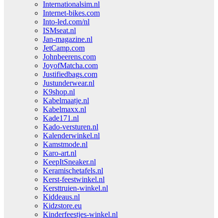
Internationalsim.nl
Internet-bikes.com
Into-led.com/nl
ISMseat.nl
Jan-magazine.nl
JetCamp.com
Johnbeerens.com
JoyofMatcha.com
Justifiedbags.com
Justunderwear.nl
K9shop.nl
Kabelmaatje.nl
Kabelmaxx.nl
Kade171.nl
Kado-versturen.nl
Kalenderwinkel.nl
Kamstmode.nl
Karo-art.nl
KeepItSneaker.nl
Keramischetafels.nl
Kerst-feestwinkel.nl
Kersttruien-winkel.nl
Kiddeaus.nl
Kidzstore.eu
Kinderfeestjes-winkel.nl