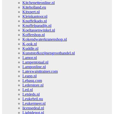
Kitchenetteonline.nl
Kiteholland.eu
Kitxpert.nl
Kleinkantoor.nl
Knuffelkado.nl
Knuffelparadijs.nl
Koeltassenwinkel.nl
Koffershop.nl
Kokendwaterkranenshop.nl
K-ook.nl
Kuddle.nl
Kunststofkozijnengroothandel.nl
Lamor.nl
Lampentotaal.nl
Lamponline.nl
Latexwaisttrainer.com
Leapp.nl
Lebasq.com
Lederstore.nl
Led.nl
Letsleds.nl
Leukebril.nu
Leukermeer.nl
licensedeal.nl
Lightdepot.nl