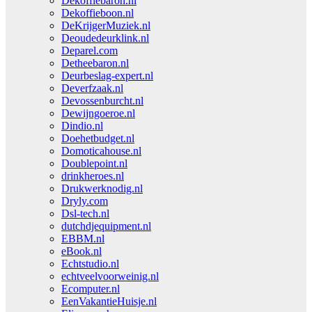
Dekoffiebaron.nl
Dekoffieboon.nl
DeKrijgerMuziek.nl
Deoudedeurklink.nl
Deparel.com
Detheebaron.nl
Deurbeslag-expert.nl
Deverfzaak.nl
Devossenburcht.nl
Dewijngoeroe.nl
Dindio.nl
Doehetbudget.nl
Domoticahouse.nl
Doublepoint.nl
drinkheroes.nl
Drukwerknodig.nl
Dryly.com
Dsl-tech.nl
dutchdjequipment.nl
EBBM.nl
eBook.nl
Echtstudio.nl
echtveelvoorweinig.nl
Ecomputer.nl
EenVakantieHuisje.nl