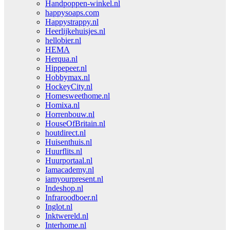
Handpoppen-winkel.nl
happysoaps.com
Happystrappy.nl
Heerlijkehuisjes.nl
hellobier.nl
HEMA
Herqua.nl
Hippepeer.nl
Hobbymax.nl
HockeyCity.nl
Homesweethome.nl
Homixa.nl
Horrenbouw.nl
HouseOfBritain.nl
houtdirect.nl
Huisenthuis.nl
Huurflits.nl
Huurportaal.nl
Iamacademy.nl
iamyourpresent.nl
Indeshop.nl
Infraroodboer.nl
Inglot.nl
Inktwereld.nl
Interhome.nl