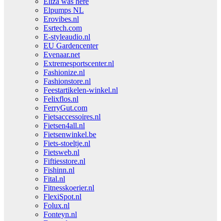
Eliza was here
Elpumps NL
Erovibes.nl
Esrtech.com
E-styleaudio.nl
EU Gardencenter
Evenaar.net
Extremesportscenter.nl
Fashionize.nl
Fashionstore.nl
Feestartikelen-winkel.nl
Felixflos.nl
FerryGut.com
Fietsaccessoires.nl
Fietsen4all.nl
Fietsenwinkel.be
Fiets-stoeltje.nl
Fietsweb.nl
Fiftiesstore.nl
Fishinn.nl
Fital.nl
Fitnesskoerier.nl
FlexiSpot.nl
Folux.nl
Fonteyn.nl