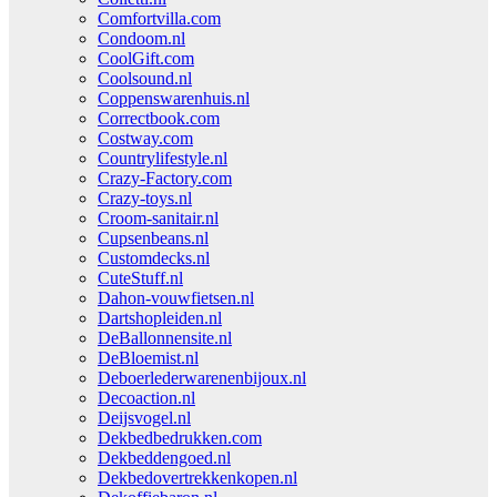
Comfortvilla.com
Condoom.nl
CoolGift.com
Coolsound.nl
Coppenswarenhuis.nl
Correctbook.com
Costway.com
Countrylifestyle.nl
Crazy-Factory.com
Crazy-toys.nl
Croom-sanitair.nl
Cupsenbeans.nl
Customdecks.nl
CuteStuff.nl
Dahon-vouwfietsen.nl
Dartshopleiden.nl
DeBallonnensite.nl
DeBloemist.nl
Deboerlederwarenenbijoux.nl
Decoaction.nl
Deijsvogel.nl
Dekbedbedrukken.com
Dekbeddengoed.nl
Dekbedovertrekkenkopen.nl