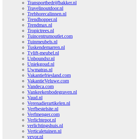
Transportbedrijfbakker.nl
Travelinoutdoor.nl
Trebhorecalinnen.nl
Trendhopper.nl
Trendmax.nl
Tropictrees.nl
Tuincentrumoutlet.com
Tuinmeubels.nl
Tuskendemarren.nl
Tvlift-meubel.nl
Unboundxr.nl
Uniekgoud.nl
Uwmatras.nl
Vakantiefriesland.com
VakantieVeluwe.com
Vandeca.com
Vankeekenbodegraven.nl
Vaud.nl
Verenadierartikelen.nl
Verfbestelsite.nl
Verfmenger.com
Verlichtepot.nl
verlichtingshuis.nl
Verticaletuinen.nl
vevor.nl