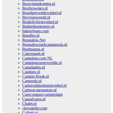
Bouwlampkoning.nl
Boxbrownies.nl
Brandpreventiewinkel.nl
Broyeurwereld.nl
Bruiloft-feestwinkel.nl
Budgethomestore.nl
bukserjeans.com
Bundles.nl
Bungalow.Net
Bungalowparkcampanula.nl
Bushpappa.nl
Cakesmash.nl
Campings.com NL
Campingzonneweelde.nl
Canadaplus.nl
Canduro.nl
Captain-Hook.nl
Cargoods.nl
Carnavalskostuumwinkel.nl
Cartoon-megastore.nl
Casecompany.amsterdam
Casualcases.nl
Chalet.nl
clowatelier.com
Colletti.nl