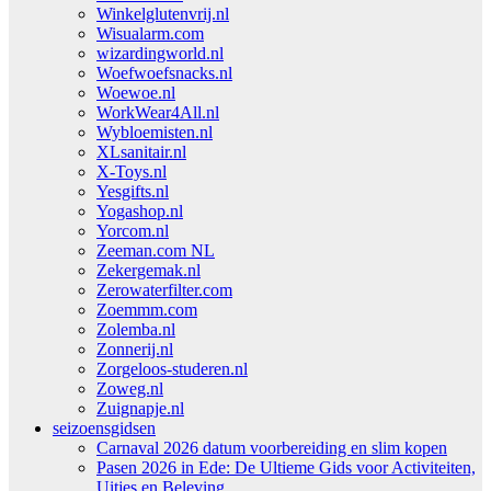
Winkelglutenvrij.nl
Wisualarm.com
wizardingworld.nl
Woefwoefsnacks.nl
Woewoe.nl
WorkWear4All.nl
Wybloemisten.nl
XLsanitair.nl
X-Toys.nl
Yesgifts.nl
Yogashop.nl
Yorcom.nl
Zeeman.com NL
Zekergemak.nl
Zerowaterfilter.com
Zoemmm.com
Zolemba.nl
Zonnerij.nl
Zorgeloos-studeren.nl
Zoweg.nl
Zuignapje.nl
seizoensgidsen
Carnaval 2026 datum voorbereiding en slim kopen
Pasen 2026 in Ede: De Ultieme Gids voor Activiteiten,
Uitjes en Beleving