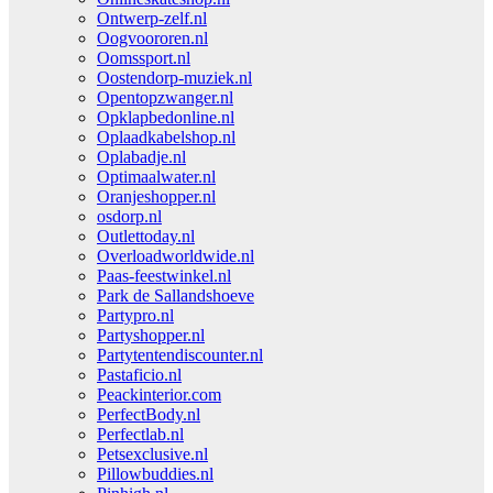
Ontwerp-zelf.nl
Oogvoororen.nl
Oomssport.nl
Oostendorp-muziek.nl
Opentopzwanger.nl
Opklapbedonline.nl
Oplaadkabelshop.nl
Oplabadje.nl
Optimaalwater.nl
Oranjeshopper.nl
osdorp.nl
Outlettoday.nl
Overloadworldwide.nl
Paas-feestwinkel.nl
Park de Sallandshoeve
Partypro.nl
Partyshopper.nl
Partytentendiscounter.nl
Pastaficio.nl
Peackinterior.com
PerfectBody.nl
Perfectlab.nl
Petsexclusive.nl
Pillowbuddies.nl