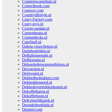
Coppenswarenhuis.nl
Correctbook.com
Costway.com
Countrylifestyle.nl
Crazy-Factory.com
Crazy-toys.nl
Croom-sanitair.nl
Cupsenbeans.nl
Customdecks.nl
CuteStuff.nl
Dahon-vouwfietsen.nl
Dartshopleiden.nl
DeBallonnensite.nl
DeBloemist.nl
Deboerlederwarenenbijoux.nl
Decoaction.nl
Deijsvogel.nl
Dekbedbedrukken.com
Dekbeddengoed.nl
Dekbedovertrekkenkopen.nl
Dekoffiebaron.nl
Dekoffieboon.nl
DeKrijgerMuziek.nl
Deoudedeurklink.nl
Deparel.com