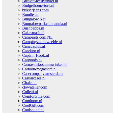
Bruiloft-feestwinkel.nl
Budgethomestore.nl
bukserjeans.com
Bundles.nl
Bungalow.Net
Bungalowparkcampanula.nl
Bushpappa.nl
Cakesmash.nl
Campings.com NL
Campingzonneweelde.nl
Canadaplus.nl
Canduro.nl
Captain-Hook.nl
Cargoods.nl
Carnavalskostuumwinkel.nl
Cartoon-megastore.nl
Casecompany.amsterdam
Casualcases.nl
Chalet.nl
clowatelier.com
Colletti.nl
Comfortvilla.com
Condoom.nl
CoolGift.com
Coolsound.nl