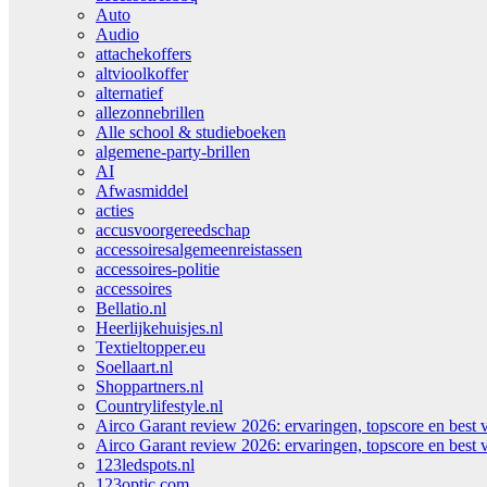
Auto
Audio
attachekoffers
altvioolkoffer
alternatief
allezonnebrillen
Alle school & studieboeken
algemene-party-brillen
AI
Afwasmiddel
acties
accusvoorgereedschap
accessoiresalgemeenreistassen
accessoires-politie
accessoires
Bellatio.nl
Heerlijkehuisjes.nl
Textieltopper.eu
Soellaart.nl
Shoppartners.nl
Countrylifestyle.nl
Airco Garant review 2026: ervaringen, topscore en best 
Airco Garant review 2026: ervaringen, topscore en best 
123ledspots.nl
123optic.com