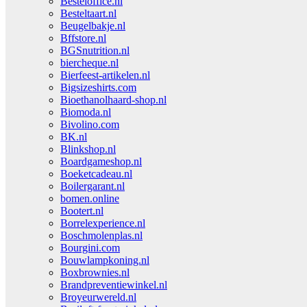
Besteloffice.nl
Besteltaart.nl
Beugelbakje.nl
Bffstore.nl
BGSnutrition.nl
biercheque.nl
Bierfeest-artikelen.nl
Bigsizeshirts.com
Bioethanolhaard-shop.nl
Biomoda.nl
Bivolino.com
BK.nl
Blinkshop.nl
Boardgameshop.nl
Boeketcadeau.nl
Boilergarant.nl
bomen.online
Bootert.nl
Borrelexperience.nl
Boschmolenplas.nl
Bourgini.com
Bouwlampkoning.nl
Boxbrownies.nl
Brandpreventiewinkel.nl
Broyeurwereld.nl