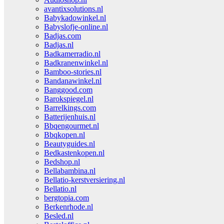
avantixsolutions.nl
Babykadowinkel.nl
Babyslofje-online.nl
Badjas.com
Badjas.nl
Badkamerradio.nl
Badkranenwinkel.nl
Bamboo-stories.nl
Bandanawinkel.nl
Banggood.com
Barokspiegel.nl
Barrelkings.com
Batterijenhuis.nl
Bbqengourmet.nl
Bbqkopen.nl
Beautyguides.nl
Bedkastenkopen.nl
Bedshop.nl
Bellabambina.nl
Bellatio-kerstversiering.nl
Bellatio.nl
bergtopia.com
Berkenrhode.nl
Besled.nl