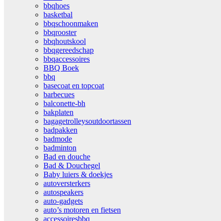
bbqhoes
basketbal
bbqschoonmaken
bbqrooster
bbqhoutskool
bbqgereedschap
bbqaccessoires
BBQ Boek
bbq
basecoat en topcoat
barbecues
balconette-bh
bakplaten
bagagetrolleysoutdoortassen
badpakken
badmode
badminton
Bad en douche
Bad & Douchegel
Baby luiers & doekjes
autoversterkers
autospeakers
auto-gadgets
auto’s motoren en fietsen
accessoiresbbq