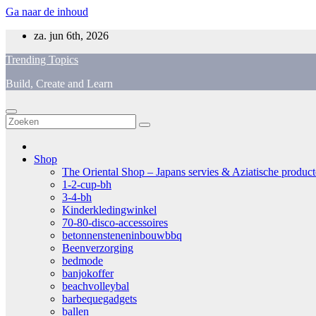
Ga naar de inhoud
za. jun 6th, 2026
Trending Topics
Build, Create and Learn
Shop
The Oriental Shop – Japans servies & Aziatische producten
1-2-cup-bh
3-4-bh
Kinderkledingwinkel
70-80-disco-accessoires
betonnensteneninbouwbbq
Beenverzorging
bedmode
banjokoffer
beachvolleybal
barbequegadgets
ballen