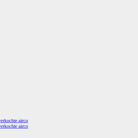
verkochte airco
verkochte airco