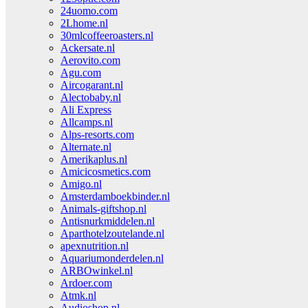
24uomo.com
2Lhome.nl
30mlcoffeeroasters.nl
Ackersate.nl
Aerovito.com
Agu.com
Aircogarant.nl
Alectobaby.nl
Ali Express
Allcamps.nl
Alps-resorts.com
Alternate.nl
Amerikaplus.nl
Amicicosmetics.com
Amigo.nl
Amsterdamboekbinder.nl
Animals-giftshop.nl
Antisnurkmiddelen.nl
Aparthotelzoutelande.nl
apexnutrition.nl
Aquariumonderdelen.nl
ARBOwinkel.nl
Ardoer.com
Atmk.nl
Audioshop.nl