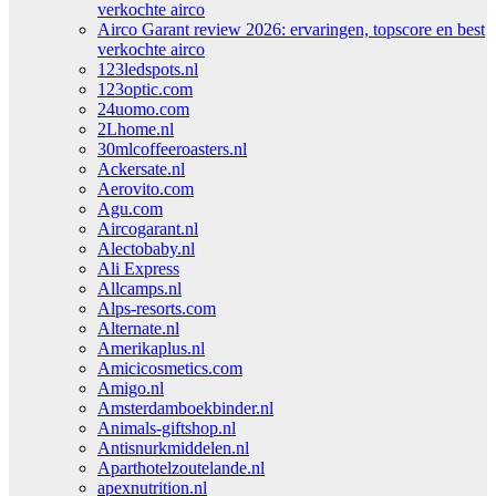
verkochte airco
Airco Garant review 2026: ervaringen, topscore en best
verkochte airco
123ledspots.nl
123optic.com
24uomo.com
2Lhome.nl
30mlcoffeeroasters.nl
Ackersate.nl
Aerovito.com
Agu.com
Aircogarant.nl
Alectobaby.nl
Ali Express
Allcamps.nl
Alps-resorts.com
Alternate.nl
Amerikaplus.nl
Amicicosmetics.com
Amigo.nl
Amsterdamboekbinder.nl
Animals-giftshop.nl
Antisnurkmiddelen.nl
Aparthotelzoutelande.nl
apexnutrition.nl