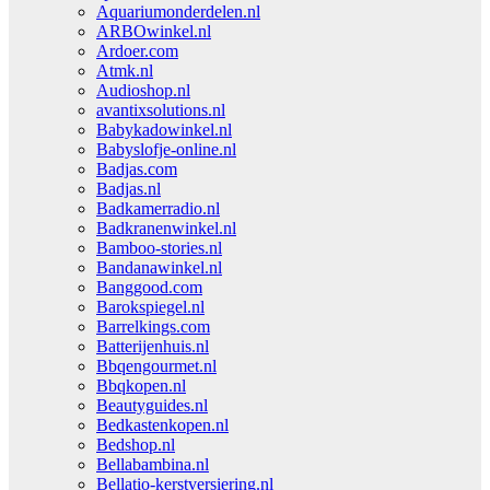
Aquariumonderdelen.nl
ARBOwinkel.nl
Ardoer.com
Atmk.nl
Audioshop.nl
avantixsolutions.nl
Babykadowinkel.nl
Babyslofje-online.nl
Badjas.com
Badjas.nl
Badkamerradio.nl
Badkranenwinkel.nl
Bamboo-stories.nl
Bandanawinkel.nl
Banggood.com
Barokspiegel.nl
Barrelkings.com
Batterijenhuis.nl
Bbqengourmet.nl
Bbqkopen.nl
Beautyguides.nl
Bedkastenkopen.nl
Bedshop.nl
Bellabambina.nl
Bellatio-kerstversiering.nl