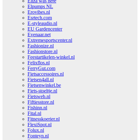
Eliza was here
Elpumps NL
Erovibes.nl
Esrtech.com
E-styleaudio.nl
EU Gardencenter
Evenaar.net
Extremesportscenter.nl
Fashionize.nl
Fashionstore.nl
Feestartikelen-winkel.nl
Felixflos.nl
FerryGut.com
Fietsaccessoires.nl
Fietsen4all.nl
Fietsenwinkel.be
Fiets-stoeltje.nl
Fietsweb.nl
Fiftiesstore.nl
Fishinn.nl
Fital.nl
Fitnesskoerier.nl
FlexiSpot.nl
Folux.nl
Fonteyn.nl