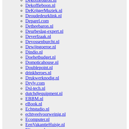
Dekoffiebaron.nl
Dekoffieboon.nl
DeKrijgerMuziek.nl
Deoudedeurklink.nl
Deparel.com
Detheebaron.nl
Deurbeslag-expert.nl
Deverfzaak.nl
Devossenburcht.nl
Dewijngoeroe.nl
Dindio.nl
Doehetbudget.nl
Domoticahouse.nl
Doublepoint.nl
drinkheroes.nl
Drukwerknodig.nl
Dryly.com
Dsl-tech.nl
dutchdjequipment.nl
EBBM.nl
eBook.nl
Echtstudio.nl
echtveelvoorweinig.nl
Ecomputer.nl
EenVakantieHuisje.nl