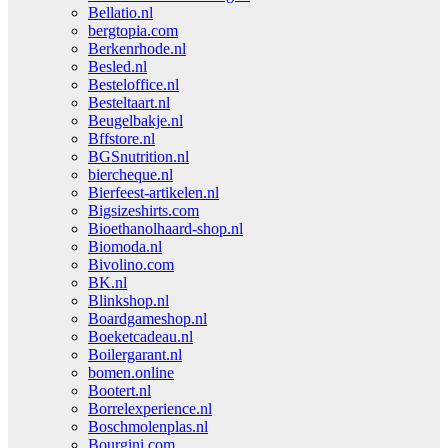
Bellatio.nl
bergtopia.com
Berkenrhode.nl
Besled.nl
Besteloffice.nl
Besteltaart.nl
Beugelbakje.nl
Bffstore.nl
BGSnutrition.nl
biercheque.nl
Bierfeest-artikelen.nl
Bigsizeshirts.com
Bioethanolhaard-shop.nl
Biomoda.nl
Bivolino.com
BK.nl
Blinkshop.nl
Boardgameshop.nl
Boeketcadeau.nl
Boilergarant.nl
bomen.online
Bootert.nl
Borrelexperience.nl
Boschmolenplas.nl
Bourgini.com