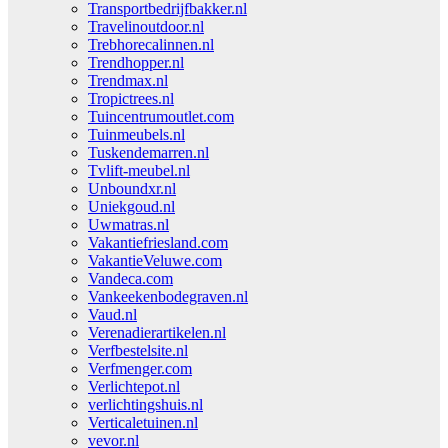
Transportbedrijfbakker.nl
Travelinoutdoor.nl
Trebhorecalinnen.nl
Trendhopper.nl
Trendmax.nl
Tropictrees.nl
Tuincentrumoutlet.com
Tuinmeubels.nl
Tuskendemarren.nl
Tvlift-meubel.nl
Unboundxr.nl
Uniekgoud.nl
Uwmatras.nl
Vakantiefriesland.com
VakantieVeluwe.com
Vandeca.com
Vankeekenbodegraven.nl
Vaud.nl
Verenadierartikelen.nl
Verfbestelsite.nl
Verfmenger.com
Verlichtepot.nl
verlichtingshuis.nl
Verticaletuinen.nl
vevor.nl