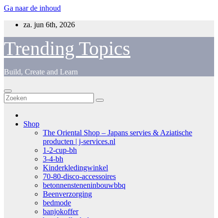
Ga naar de inhoud
za. jun 6th, 2026
Trending Topics
Build, Create and Learn
Shop
The Oriental Shop – Japans servies & Aziatische
producten | j-services.nl
1-2-cup-bh
3-4-bh
Kinderkledingwinkel
70-80-disco-accessoires
betonnensteneninbouwbbq
Beenverzorging
bedmode
banjokoffer