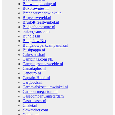
Bouwlampkoning.nl
Boxbrownies.nl
Brandpreventiewinkel.nl
Broyeurwereld.nl
Bruiloft-feestwinkel.nl
Budgethomestore.nl
bukserjeans.com
Bundles.nl
Bungalow.Net
Bungalowparkcampanula.nl
Bushpappa.nl
Cakesmash.nl
Campings.com NL
Campingzonneweelde.nl
Canadaplus.nl
Canduro.nl
Captain-Hook.nl
Cargoods.nl
Carnavalskostuumwinkel.nl
Cartoon-megastore.nl
Casecompany.amsterdam
Casualcases.nl
Chalet.nl
clowatelier.com
Colletti.nl