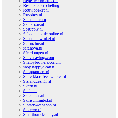
Repeatcashmere.com
Residenceterschelling.nl
Rouwboeket.nl
Ruysbos.nl
Samarali.com
Santafixie.nl
Sbsupply.nl
Schoenenoutletonline.nl
Schoenenwinkel.nl
Scrunchie.nl
seranova.nl
Sfeerlampen.nl
Shavesavings.com
Shelbybrothers.com/nl
shop.happyclean.nl
Shoppartners.nl
Sinterklaas-feestwinkel.nl
Sizlanddezign.nl
Skafit.nl
Skala.nl
Skichalets.nl
Skinsunlimited.nl
Sloffen-webshop.nl
Sloterop.nl
Smarthomekoning.nl