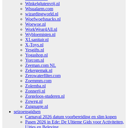
Winkelglutenvrij.nl
Wisualarm.com
wizardingworld.nl
Woefwoefsnacks.nl
Woewoe.nl
WorkWear4All.nl
Wybloemisten.nl
XLsanitair.nl
X-Toys.nl
Yesgifts.nl
Yogashop.nl
Yorcom.nl
Zeeman.com NL
Zekergemak.nl
Zerowaterfilter.com
Zoemmm.com
Zolemba.nl
Zonnerij.nl
Zorgeloos-studeren.nl
Zoweg.nl
Zuignapje.nl
seizoensgidsen
Carnaval 2026 datum voorbereiding en slim kopen
Pasen 2026 in Ede: De Ultieme Gids voor Activiteiten,
Uitjes en Beleving