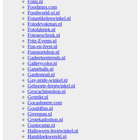
Fonu.nl
Foodimus.com
Foodworld-xl.nl
Fopartikelenwinkel.nl
Fotodevakman.nl
Fotofabriek.nl
Fotogeschenk.nl
Fritz-Events.nl
Fun-en-feest.nl
Funsportshop.nl
Gadgetsentrends.nl
Gallerycolor.nl
Gameballs.nl
Gardentrail.nl
Gay-pride-winkel.nl
Geboorte-feestwinkel.nl
Geocachingshop.nl
Gestrikt.nl
Gocashmere.com
Good4fun.nl
Greenpan.nl
Grotekadoshop.nl
Gustocamp.nl
Halloween-feestwinkel.nl
Handdoekwereld.nl