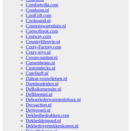
Comfortvilla.com
Condoom.nl
CoolGift.com
Coolsound.nl
Coppenswarenhuis.nl
Correctbook.com
Costway.com
Countrylifestyle.nl
Crazy-Factory.com
Crazy-toys.nl
Croom-sanitair.nl
Cupsenbeans.nl
Customdecks.nl
CuteStuff.nl
Dahon-vouwfietsen.nl
Dartshopleiden.nl
DeBallonnensite.nl
DeBloemist.nl
Deboerlederwarenenbijoux.nl
Decoaction.nl
Deijsvogel.nl
Dekbedbedrukken.com
Dekbeddengoed.nl
Dekbedovertrekkenkopen.nl