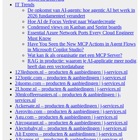
IT Trends
De opkomst van AI-agents: hoe agentic AI het werk in
2026 fundamenteel verandert
Hoe AI de Focus Verlegt naar Waardecreatie
Condensed views on Kanban and Sprint boards
Essential Azure Network Ports Every Cloud Engineer
Must Know
Have You Seen the New MCP Actions in Agent Flows
in Microsoft Copilot Studio?
Wat kan ik als organisatie met een MCP Server?
RAG in productie: waarom je AI-applicatie meer nodig
heeft dan een vectordatabase
123ledspots.nl – producten & aanbiedingen | j-services.nl
123optic.com – producten & aanbiedingen | j-services.nl
24uomo.com – producten & aanbiedingen | j-services.nl
2Lhome.nl – producten & aanbiedingen | j-services.nl
30mlcoffeeroasters.nl – producten & aanbiedingen | j-
services.nl
Ackersate.nl – producten & aanbiedingen | j-services.nl
Aerovito.com – producten & aanbiedingen | j-services.nl
Agu.com – producten & aanbiedingen | j-services.nl
Aircogarant.nl – producten & aanbiedingen | j-services.nl
Alectobaby.nl – producten & aanbiedingen | j-services.nl
Ali Express – producten & aanbiedingen | j-services.nl
Allcamps.nl – producten & aanbiedingen | j-services.nl