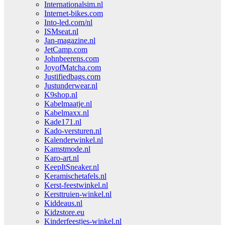
Internationalsim.nl
Internet-bikes.com
Into-led.com/nl
ISMseat.nl
Jan-magazine.nl
JetCamp.com
Johnbeerens.com
JoyofMatcha.com
Justifiedbags.com
Justunderwear.nl
K9shop.nl
Kabelmaatje.nl
Kabelmaxx.nl
Kade171.nl
Kado-versturen.nl
Kalenderwinkel.nl
Kamstmode.nl
Karo-art.nl
KeepItSneaker.nl
Keramischetafels.nl
Kerst-feestwinkel.nl
Kersttruien-winkel.nl
Kiddeaus.nl
Kidzstore.eu
Kinderfeestjes-winkel.nl