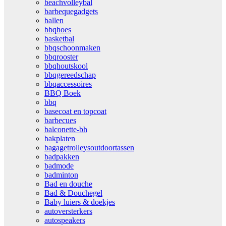
beachvolleybal
barbequegadgets
ballen
bbqhoes
basketbal
bbqschoonmaken
bbqrooster
bbqhoutskool
bbqgereedschap
bbqaccessoires
BBQ Boek
bbq
basecoat en topcoat
barbecues
balconette-bh
bakplaten
bagagetrolleysoutdoortassen
badpakken
badmode
badminton
Bad en douche
Bad & Douchegel
Baby luiers & doekjes
autoversterkers
autospeakers