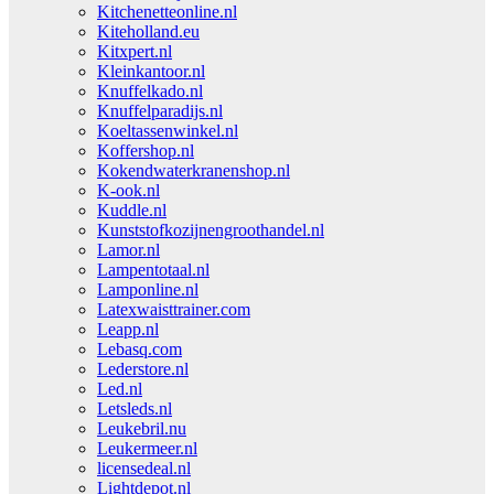
Kitchenetteonline.nl
Kiteholland.eu
Kitxpert.nl
Kleinkantoor.nl
Knuffelkado.nl
Knuffelparadijs.nl
Koeltassenwinkel.nl
Koffershop.nl
Kokendwaterkranenshop.nl
K-ook.nl
Kuddle.nl
Kunststofkozijnengroothandel.nl
Lamor.nl
Lampentotaal.nl
Lamponline.nl
Latexwaisttrainer.com
Leapp.nl
Lebasq.com
Lederstore.nl
Led.nl
Letsleds.nl
Leukebril.nu
Leukermeer.nl
licensedeal.nl
Lightdepot.nl