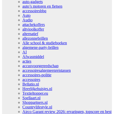
auto-gadgets
auto’s motoren en fietsen
accessoiresbbq
Auto
Audio
attachekoffers
altvioolkoffer
alternatief
allezonnebrillen
Alle school & studieboeken
algemene-party-brillen
AI
Afwasmiddel
acties
accusvoorgereedschap
accessoiresalgemeenreistassen
accessoires-politie
accessoires
Bellatio.nl
Heerlijkehuisjes.nl
Textieltopper.eu
Soellaart.nl
Shoppartners.nl
Countrylifestyle.nl
Airco Garant review 2026: ervaringen, topscore en best