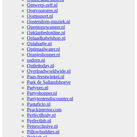
Ontwerp-zelf.nl
Oogvoororen.nl
Oomssport.nl
Oostendorp-muziek.nl
Opentopzwanger.nl
Opklapbedonline.nl
Oplaadkabelshop.nl
Oplabadje.nl
Optimaalwater.nl
Oranjeshopper.nl
osdorp.nl
Outlettoday.nl
Overloadworldwide.nl
Paas-feestwinkel.nl
Park de Sallandshoeve
Partypro.nl
Partyshopper.nl
Partytentendiscounter.nl
Pastaficio.nl
Peackinterior.com
PerfectBody.nl
Perfectlab.nl
Petsexclusive.nl
Pillowbuddies.nl