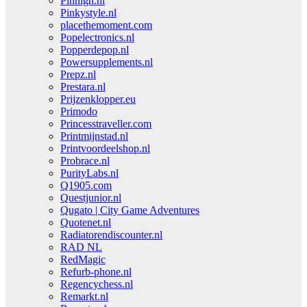
Pinhigh.nl
Pinkystyle.nl
placethemoment.com
Popelectronics.nl
Popperdepop.nl
Powersupplements.nl
Prepz.nl
Prestara.nl
Prijzenklopper.eu
Primodo
Princesstraveller.com
Printmijnstad.nl
Printvoordeelshop.nl
Probrace.nl
PurityLabs.nl
Q1905.com
Questjunior.nl
Qugato | City Game Adventures
Quotenet.nl
Radiatorendiscounter.nl
RAD NL
RedMagic
Refurb-phone.nl
Regencychess.nl
Remarkt.nl