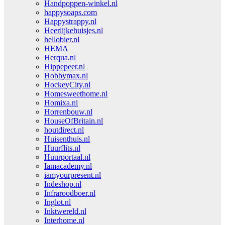
Handpoppen-winkel.nl
happysoaps.com
Happystrappy.nl
Heerlijkehuisjes.nl
hellobier.nl
HEMA
Herqua.nl
Hippepeer.nl
Hobbymax.nl
HockeyCity.nl
Homesweethome.nl
Homixa.nl
Horrenbouw.nl
HouseOfBritain.nl
houtdirect.nl
Huisenthuis.nl
Huurflits.nl
Huurportaal.nl
Iamacademy.nl
iamyourpresent.nl
Indeshop.nl
Infraroodboer.nl
Inglot.nl
Inktwereld.nl
Interhome.nl