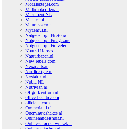
Mozaiektegel.com
Multimobedden.nl
Musement NL
Musties.nl
Muurteksten.nl
Myzenful.nl
Natgeoshop.nl/historia
Natgeoshop.nl/magazine
Natgeoshop.nl/traveler
Natural Heroes
Natuurbazen.nl
New-rebels.com
Nexaparts.nl
Nordic-style.nl
Nostalux.nl
Nubia NL
Nutrivian.nl
Offgridcentrum.nl
office-licentie.com
ollieleila.com
Ommerland.nl
Oneminuteshakes.nl
Onlinehandelshuis.nl
Onlineschoenenwinkel.nl
Onlineskateshop.nl