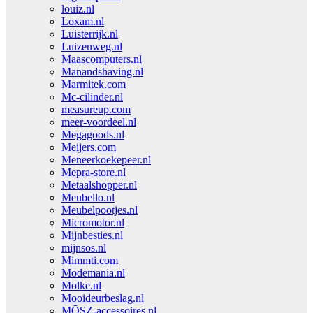
louiz.nl
Loxam.nl
Luisterrijk.nl
Luizenweg.nl
Maascomputers.nl
Manandshaving.nl
Marmitek.com
Mc-cilinder.nl
measureup.com
meer-voordeel.nl
Megagoods.nl
Meijers.com
Meneerkoekepeer.nl
Mepra-store.nl
Metaalshopper.nl
Meubello.nl
Meubelpootjes.nl
Micromotor.nl
Mijnbesties.nl
mijnsos.nl
Mimmti.com
Modemania.nl
Molke.nl
Mooideurbeslag.nl
MŌSZ-accessoires.nl