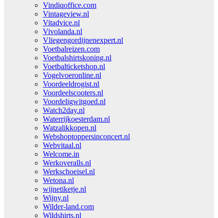
Vindiqoffice.com
Vintageview.nl
Vitadvice.nl
Vivolanda.nl
Vliegengordijnenexpert.nl
Voetbalreizen.com
Voetbalshirtskoning.nl
Voetbalticketshop.nl
Vogelvoeronline.nl
Voordeeldrogist.nl
Voordeelscooters.nl
Voordeligwitgoed.nl
Watch2day.nl
Waterrijkoesterdam.nl
Watzalikkopen.nl
Webshoptoppersinconcert.nl
Webvitaal.nl
Welcome.in
Werkoveralls.nl
Werkschoeisel.nl
Wetona.nl
wijnetiketje.nl
Wijny.nl
Wilder-land.com
Wildshirts.nl