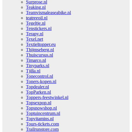
Surprose.nl
Teaking.nl
Teamvismaleaseabike.nl
teatreeoil.nl
Tegeltje.nl
Tenstickers.nl
Terapy.nl
Texel.net
Textieltopper.eu
Thijmseberg.nl
Thuiscursus.nl
Timarco.nl
Tinyparks.nl
Tjilla.nl
Tonecontrol.nl
Toners-kopen.nl
Topdealer.nl
TopParken.nl
Toppers-feestwinkel.nl
Topsexpop.nl
Topsnowshop.nl
Toptuincentrum.nl
Topvitamins.nl
Tours-tickets.com
Trailrunstore.com