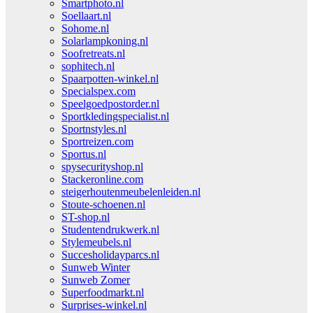
Smartphoto.nl
Soellaart.nl
Sohome.nl
Solarlampkoning.nl
Soofretreats.nl
sophitech.nl
Spaarpotten-winkel.nl
Specialspex.com
Speelgoedpostorder.nl
Sportkledingspecialist.nl
Sportnstyles.nl
Sportreizen.com
Sportus.nl
spysecurityshop.nl
Stackeronline.com
steigerhoutenmeubelenleiden.nl
Stoute-schoenen.nl
ST-shop.nl
Studentendrukwerk.nl
Stylemeubels.nl
Succesholidayparcs.nl
Sunweb Winter
Sunweb Zomer
Superfoodmarkt.nl
Surprises-winkel.nl