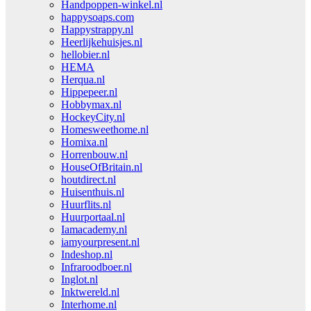
Handpoppen-winkel.nl
happysoaps.com
Happystrappy.nl
Heerlijkehuisjes.nl
hellobier.nl
HEMA
Herqua.nl
Hippepeer.nl
Hobbymax.nl
HockeyCity.nl
Homesweethome.nl
Homixa.nl
Horrenbouw.nl
HouseOfBritain.nl
houtdirect.nl
Huisenthuis.nl
Huurflits.nl
Huurportaal.nl
Iamacademy.nl
iamyourpresent.nl
Indeshop.nl
Infraroodboer.nl
Inglot.nl
Inktwereld.nl
Interhome.nl