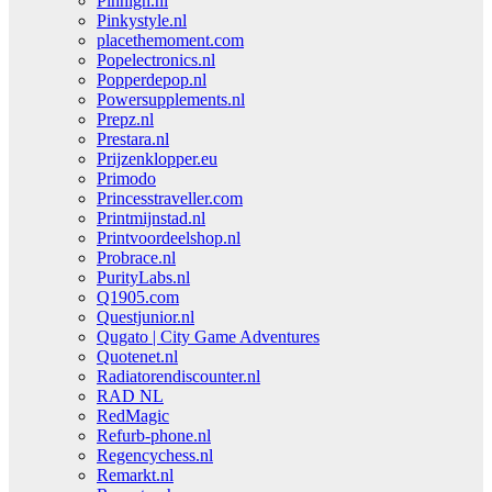
Pinhigh.nl
Pinkystyle.nl
placethemoment.com
Popelectronics.nl
Popperdepop.nl
Powersupplements.nl
Prepz.nl
Prestara.nl
Prijzenklopper.eu
Primodo
Princesstraveller.com
Printmijnstad.nl
Printvoordeelshop.nl
Probrace.nl
PurityLabs.nl
Q1905.com
Questjunior.nl
Qugato | City Game Adventures
Quotenet.nl
Radiatorendiscounter.nl
RAD NL
RedMagic
Refurb-phone.nl
Regencychess.nl
Remarkt.nl