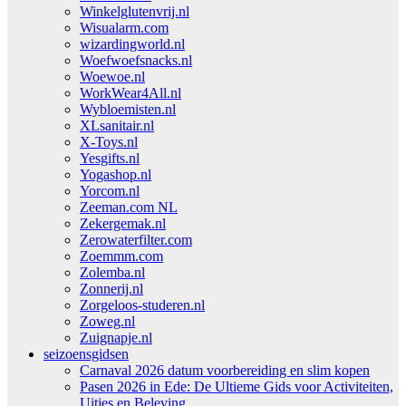
Winkelglutenvrij.nl
Wisualarm.com
wizardingworld.nl
Woefwoefsnacks.nl
Woewoe.nl
WorkWear4All.nl
Wybloemisten.nl
XLsanitair.nl
X-Toys.nl
Yesgifts.nl
Yogashop.nl
Yorcom.nl
Zeeman.com NL
Zekergemak.nl
Zerowaterfilter.com
Zoemmm.com
Zolemba.nl
Zonnerij.nl
Zorgeloos-studeren.nl
Zoweg.nl
Zuignapje.nl
seizoensgidsen
Carnaval 2026 datum voorbereiding en slim kopen
Pasen 2026 in Ede: De Ultieme Gids voor Activiteiten,
Uitjes en Beleving