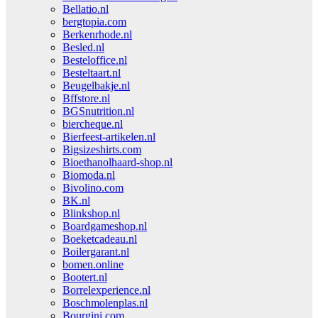
Bellatio.nl
bergtopia.com
Berkenrhode.nl
Besled.nl
Besteloffice.nl
Besteltaart.nl
Beugelbakje.nl
Bffstore.nl
BGSnutrition.nl
biercheque.nl
Bierfeest-artikelen.nl
Bigsizeshirts.com
Bioethanolhaard-shop.nl
Biomoda.nl
Bivolino.com
BK.nl
Blinkshop.nl
Boardgameshop.nl
Boeketcadeau.nl
Boilergarant.nl
bomen.online
Bootert.nl
Borrelexperience.nl
Boschmolenplas.nl
Bourgini.com