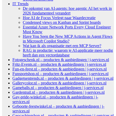
IT Trends
De opkomst van AI-agents: hoe agentic AI het werk in
2026 fundamenteel verandert
Hoe AI de Focus Verlegt naar Waardecreatie
Condensed views on Kanban and Sprint boards
Essential Azure Network Ports Every Cloud Engineer
Must Know
Have You Seen the New MCP Actions in Agent Flows
in Microsoft Copilot Studio?
Wat kan ik als organisatie met een MCP Server?
RAG in productie: waarom je AI-applicatie meer nodig
heeft dan een vectordatabase
Fotogeschenk.nl – producten & aanbiedingen | j-services.nl
Fritz-Events.nl – producten & aanbiedingen | j-services.nl
Fun-en-feest.nl – producten & aanbiedingen | j-services.nl
Funsportshop.nl – producten & aanbiedingen | j-services.nl
Gadgetsentrends.nl – producten & aanbiedingen | j-services.nl
Gallerycolor.nl – producten & aanbiedingen | j-services.nl
Gameballs.nl – producten & aanbiedingen | j-services.nl
Gardentrail.nl – producten & aanbiedingen | j-services.nl
Gay-pride-winkel.nl – producten & aanbiedingen | j-
services.nl
Geboorte-feestwinkel.nl – producten & aanbiedingen | j-
services.nl
Geocachingshop.nl – producten & aanbiedingen | j-services.nl