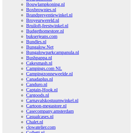
Bouwlampkoning.nl
Boxbrownies.nl
Brandpreventiewinkel.nl
Broyeurwereld.nl
Bruiloft-feestwinkel.nl
Budgethomestore.nl
bukserjeans.com
Bundles.nl
Bungalow.Net
Bungalowparkcampanula.nl
Bushpappa.nl
Cakesmash.nl
Campings.com NL
Campingzonneweelde.nl
Canadaplus.nl
Canduro.nl
Captain-Hook.nl
Cargoods.nl
Carnavalskostuumwinkel.nl
Cartoon-megastore.nl
Casecompany.amsterdam
Casualcases.nl
Chalet.nl
clowatelier.com
Colletti.nl