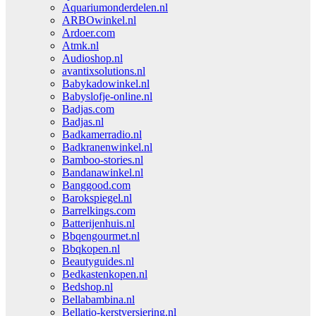
Aquariumonderdelen.nl
ARBOwinkel.nl
Ardoer.com
Atmk.nl
Audioshop.nl
avantixsolutions.nl
Babykadowinkel.nl
Babyslofje-online.nl
Badjas.com
Badjas.nl
Badkamerradio.nl
Badkranenwinkel.nl
Bamboo-stories.nl
Bandanawinkel.nl
Banggood.com
Barokspiegel.nl
Barrelkings.com
Batterijenhuis.nl
Bbqengourmet.nl
Bbqkopen.nl
Beautyguides.nl
Bedkastenkopen.nl
Bedshop.nl
Bellabambina.nl
Bellatio-kerstversiering.nl