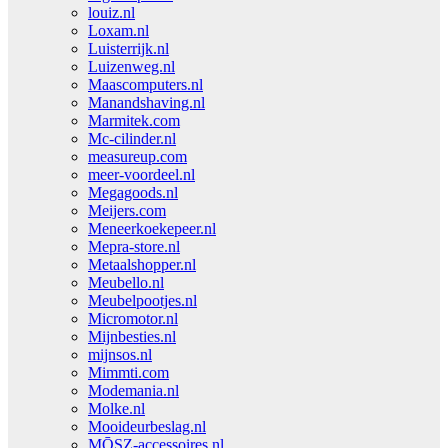
louiz.nl
Loxam.nl
Luisterrijk.nl
Luizenweg.nl
Maascomputers.nl
Manandshaving.nl
Marmitek.com
Mc-cilinder.nl
measureup.com
meer-voordeel.nl
Megagoods.nl
Meijers.com
Meneerkoekepeer.nl
Mepra-store.nl
Metaalshopper.nl
Meubello.nl
Meubelpootjes.nl
Micromotor.nl
Mijnbesties.nl
mijnsos.nl
Mimmti.com
Modemania.nl
Molke.nl
Mooideurbeslag.nl
MŌSZ-accessoires.nl