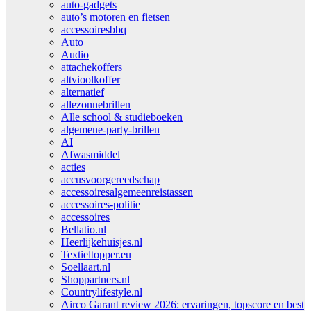
auto-gadgets
auto’s motoren en fietsen
accessoiresbbq
Auto
Audio
attachekoffers
altvioolkoffer
alternatief
allezonnebrillen
Alle school & studieboeken
algemene-party-brillen
AI
Afwasmiddel
acties
accusvoorgereedschap
accessoiresalgemeenreistassen
accessoires-politie
accessoires
Bellatio.nl
Heerlijkehuisjes.nl
Textieltopper.eu
Soellaart.nl
Shoppartners.nl
Countrylifestyle.nl
Airco Garant review 2026: ervaringen, topscore en best