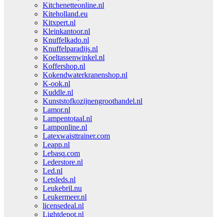
Kitchenetteonline.nl
Kiteholland.eu
Kitxpert.nl
Kleinkantoor.nl
Knuffelkado.nl
Knuffelparadijs.nl
Koeltassenwinkel.nl
Koffershop.nl
Kokendwaterkranenshop.nl
K-ook.nl
Kuddle.nl
Kunststofkozijnengroothandel.nl
Lamor.nl
Lampentotaal.nl
Lamponline.nl
Latexwaisttrainer.com
Leapp.nl
Lebasq.com
Lederstore.nl
Led.nl
Letsleds.nl
Leukebril.nu
Leukermeer.nl
licensedeal.nl
Lightdepot.nl