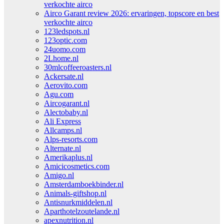
verkochte airco
Airco Garant review 2026: ervaringen, topscore en best
verkochte airco
123ledspots.nl
123optic.com
24uomo.com
2Lhome.nl
30mlcoffeeroasters.nl
Ackersate.nl
Aerovito.com
Agu.com
Aircogarant.nl
Alectobaby.nl
Ali Express
Allcamps.nl
Alps-resorts.com
Alternate.nl
Amerikaplus.nl
Amicicosmetics.com
Amigo.nl
Amsterdamboekbinder.nl
Animals-giftshop.nl
Antisnurkmiddelen.nl
Aparthotelzoutelande.nl
apexnutrition.nl