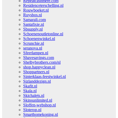
Repeatcashmere.com
Residenceterschelling.nl
Rouwboeket.nl
Ruysbos.nl
Samarali.com
Santafixie.nl
Sbsupply.nl
Schoenenoutletonline.nl
Schoenenwinkel.nl
Scrunchie.nl
seranova.nl
Sfeerlampen.nl
Shavesavings.com
Shelbybrothers.com/nl
shop.happyclean.nl
Shoppartners.nl
Sinterklaas-feestwinkel.nl
Sizlanddezign.nl
Skafit.nl
Skala.nl
Skichalets.nl
Skinsunlimited.nl
Sloffen-webshop.nl
Sloterop.nl
Smarthomekoning.nl