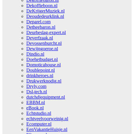
Dekoffiebaron.nl
Dekoffieboon.nl
DeKrijgerMuziek.nl
Deoudedeurklink.nl
Deparel.com
Detheebaron.nl
Deurbeslag-expert.nl
Deverfzaak.nl
Devossenburcht.nl
Dewijngoeroe.nl
Dindio.nl
Doehetbudget.nl
Domoticahouse.nl
Doublepoint.nl
drinkheroes.nl
Drukwerknodig.nl
Dryly.com
Dsl-tech.nl
dutchdjequipment.nl
EBBM.nl
eBook.nl
Echtstudio.nl
echtveelvoorweinig.nl
Ecomputer.nl
EenVakantieHuisje.nl