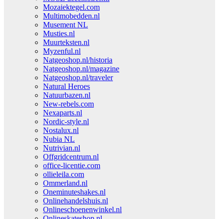
Mozaiektegel.com
Multimobedden.nl
Musement NL
Musties.nl
Muurteksten.nl
Myzenful.nl
Natgeoshop.nl/historia
Natgeoshop.nl/magazine
Natgeoshop.nl/traveler
Natural Heroes
Natuurbazen.nl
New-rebels.com
Nexaparts.nl
Nordic-style.nl
Nostalux.nl
Nubia NL
Nutrivian.nl
Offgridcentrum.nl
office-licentie.com
ollieleila.com
Ommerland.nl
Oneminuteshakes.nl
Onlinehandelshuis.nl
Onlineschoenenwinkel.nl
Onlineskateshop.nl