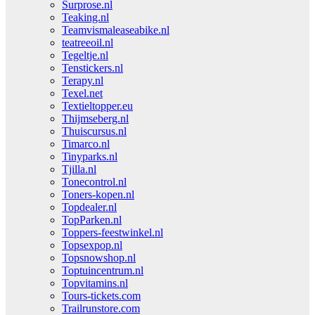
Surprose.nl
Teaking.nl
Teamvismaleaseabike.nl
teatreeoil.nl
Tegeltje.nl
Tenstickers.nl
Terapy.nl
Texel.net
Textieltopper.eu
Thijmseberg.nl
Thuiscursus.nl
Timarco.nl
Tinyparks.nl
Tjilla.nl
Tonecontrol.nl
Toners-kopen.nl
Topdealer.nl
TopParken.nl
Toppers-feestwinkel.nl
Topsexpop.nl
Topsnowshop.nl
Toptuincentrum.nl
Topvitamins.nl
Tours-tickets.com
Trailrunstore.com