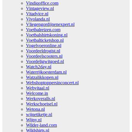
Vindiqoffice.com
Vintageview.nl
Vitadvice.nl
Vivolanda.nl
Vliegengordijnenexpert.nl
Voetbalreizen.com
Voetbalshirtskoning.nl
Voetbalticketshop.nl
Vogelvoeronline.nl
Voordeeldrogist.nl
Voordeelscooters.nl
Voordeligwitgoed.nl
Watch2day.nl
Waterrijkoesterdam.nl
Watzalikkopen.nl
Webshoptoppersinconcert.nl
Webvitaal.nl
Welcome.in
Werkoveralls.nl
Werkschoeisel.nl
Wetona.nl
wijnetiketje.nl
Wijny.nl
Wilder-land.com
Wildshirts.nl