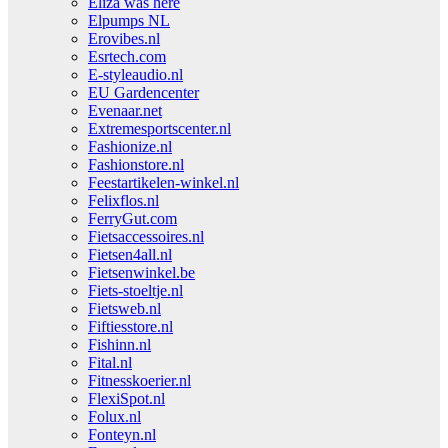
Eliza was here
Elpumps NL
Erovibes.nl
Esrtech.com
E-styleaudio.nl
EU Gardencenter
Evenaar.net
Extremesportscenter.nl
Fashionize.nl
Fashionstore.nl
Feestartikelen-winkel.nl
Felixflos.nl
FerryGut.com
Fietsaccessoires.nl
Fietsen4all.nl
Fietsenwinkel.be
Fiets-stoeltje.nl
Fietsweb.nl
Fiftiesstore.nl
Fishinn.nl
Fital.nl
Fitnesskoerier.nl
FlexiSpot.nl
Folux.nl
Fonteyn.nl