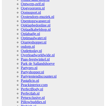
Ontwerp-zelf.nl
Oogvoororen.nl
Oomssport.nl
Oostendorp-muziek.nl
Opentopzwanger.nl
Opklapbedonline.nl
Oplaadkabelshop.nl
Oplabadje.nl
Optimaalwater.nl
Oranjeshopper.nl
osdorp.nl
Outlettoday.nl
Overloadworldwide.nl
Paas-feestwinkel.nl
Park de Sallandshoeve
Partypro.nl
Partyshopper.nl
Partytentendiscounter.nl
Pastaficio.nl
Peackinterior.com
PerfectBody.nl
Perfectlab.nl
Petsexclusive.nl
Pillowbuddies.nl