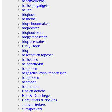
beachvolleybal
barbequegadgets
ballen
bbqhoes
basketbal
bbqschoonmaken
bbqrooster
bbqhoutskool
bbqgereedschap
bbqaccessoires
BBQ Boek
bbq
basecoat en topcoat
barbecues
balconette-bh
bakplaten
bagagetrolleysoutdoortassen
badpakken
badmode
badminton
Bad en douche
Bad & Douchegel
Baby luiers & doekjes
autoversterkers
autospeakers