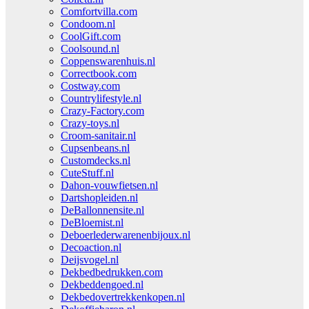
Comfortvilla.com
Condoom.nl
CoolGift.com
Coolsound.nl
Coppenswarenhuis.nl
Correctbook.com
Costway.com
Countrylifestyle.nl
Crazy-Factory.com
Crazy-toys.nl
Croom-sanitair.nl
Cupsenbeans.nl
Customdecks.nl
CuteStuff.nl
Dahon-vouwfietsen.nl
Dartshopleiden.nl
DeBallonnensite.nl
DeBloemist.nl
Deboerlederwarenenbijoux.nl
Decoaction.nl
Deijsvogel.nl
Dekbedbedrukken.com
Dekbeddengoed.nl
Dekbedovertrekkenkopen.nl