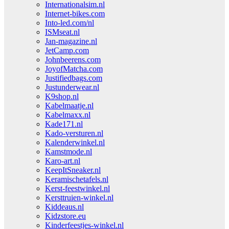
Internationalsim.nl
Internet-bikes.com
Into-led.com/nl
ISMseat.nl
Jan-magazine.nl
JetCamp.com
Johnbeerens.com
JoyofMatcha.com
Justifiedbags.com
Justunderwear.nl
K9shop.nl
Kabelmaatje.nl
Kabelmaxx.nl
Kade171.nl
Kado-versturen.nl
Kalenderwinkel.nl
Kamstmode.nl
Karo-art.nl
KeepItSneaker.nl
Keramischetafels.nl
Kerst-feestwinkel.nl
Kersttruien-winkel.nl
Kiddeaus.nl
Kidzstore.eu
Kinderfeestjes-winkel.nl