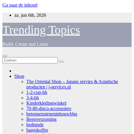
Ga naar de inhoud
za. jun 6th, 2026
Trending Topics
Build, Create and Learn
Shop
The Oriental Shop – Japans servies & Aziatische
producten | j-services.nl
1-2-cup-bh
3-4-bh
Kinderkledingwinkel
70-80-disco-accessoires
betonnensteneninbouwbbq
Beenverzorging
bedmode
banjokoffer