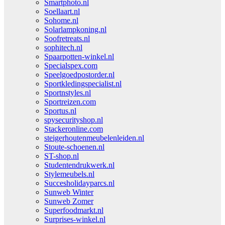
Smartphoto.nl
Soellaart.nl
Sohome.nl
Solarlampkoning.nl
Soofretreats.nl
sophitech.nl
Spaarpotten-winkel.nl
Specialspex.com
Speelgoedpostorder.nl
Sportkledingspecialist.nl
Sportnstyles.nl
Sportreizen.com
Sportus.nl
spysecurityshop.nl
Stackeronline.com
steigerhoutenmeubelenleiden.nl
Stoute-schoenen.nl
ST-shop.nl
Studentendrukwerk.nl
Stylemeubels.nl
Succesholidayparcs.nl
Sunweb Winter
Sunweb Zomer
Superfoodmarkt.nl
Surprises-winkel.nl