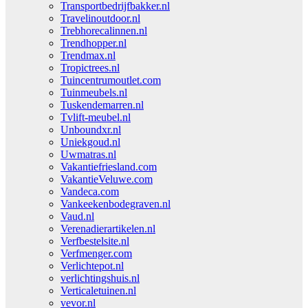
Transportbedrijfbakker.nl
Travelinoutdoor.nl
Trebhorecalinnen.nl
Trendhopper.nl
Trendmax.nl
Tropictrees.nl
Tuincentrumoutlet.com
Tuinmeubels.nl
Tuskendemarren.nl
Tvlift-meubel.nl
Unboundxr.nl
Uniekgoud.nl
Uwmatras.nl
Vakantiefriesland.com
VakantieVeluwe.com
Vandeca.com
Vankeekenbodegraven.nl
Vaud.nl
Verenadierartikelen.nl
Verfbestelsite.nl
Verfmenger.com
Verlichtepot.nl
verlichtingshuis.nl
Verticaletuinen.nl
vevor.nl