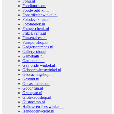
Fonu.nl
Foodimus.com
Foodworld-xl.nl
Fopartikelenwinkel.nl
Fotodevakman.nl
Fotofabriek.nl
Fotogeschenk.nl
Fritz-Events.nl
Fun-en-feest.nl
Funsportshop.nl
Gadgetsentrends.nl
Gallerycolor.nl
Gameballs.nl
Gardentrail.nl
Gay-pride-winkel.nl
Geboorte-feestwinkel.nl
Geocachingshop.nl
Gestrikt.nl
Gocashmere.com
Good4fun.nl
Greenpan.nl
Grotekadoshop.nl
Gustocamp.nl
Halloween-feestwinkel.nl
Handdoekwereld.nl