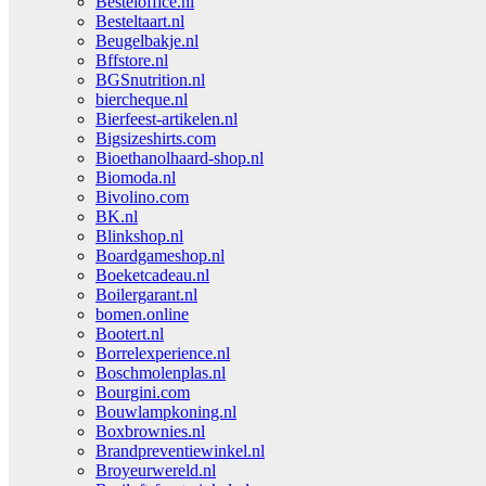
Besteloffice.nl
Besteltaart.nl
Beugelbakje.nl
Bffstore.nl
BGSnutrition.nl
biercheque.nl
Bierfeest-artikelen.nl
Bigsizeshirts.com
Bioethanolhaard-shop.nl
Biomoda.nl
Bivolino.com
BK.nl
Blinkshop.nl
Boardgameshop.nl
Boeketcadeau.nl
Boilergarant.nl
bomen.online
Bootert.nl
Borrelexperience.nl
Boschmolenplas.nl
Bourgini.com
Bouwlampkoning.nl
Boxbrownies.nl
Brandpreventiewinkel.nl
Broyeurwereld.nl