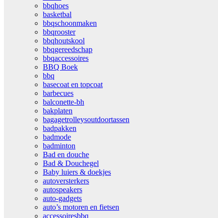
bbqhoes
basketbal
bbqschoonmaken
bbqrooster
bbqhoutskool
bbqgereedschap
bbqaccessoires
BBQ Boek
bbq
basecoat en topcoat
barbecues
balconette-bh
bakplaten
bagagetrolleysoutdoortassen
badpakken
badmode
badminton
Bad en douche
Bad & Douchegel
Baby luiers & doekjes
autoversterkers
autospeakers
auto-gadgets
auto’s motoren en fietsen
accessoiresbbq