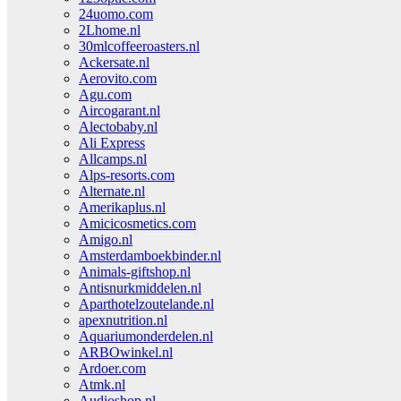
24uomo.com
2Lhome.nl
30mlcoffeeroasters.nl
Ackersate.nl
Aerovito.com
Agu.com
Aircogarant.nl
Alectobaby.nl
Ali Express
Allcamps.nl
Alps-resorts.com
Alternate.nl
Amerikaplus.nl
Amicicosmetics.com
Amigo.nl
Amsterdamboekbinder.nl
Animals-giftshop.nl
Antisnurkmiddelen.nl
Aparthotelzoutelande.nl
apexnutrition.nl
Aquariumonderdelen.nl
ARBOwinkel.nl
Ardoer.com
Atmk.nl
Audioshop.nl