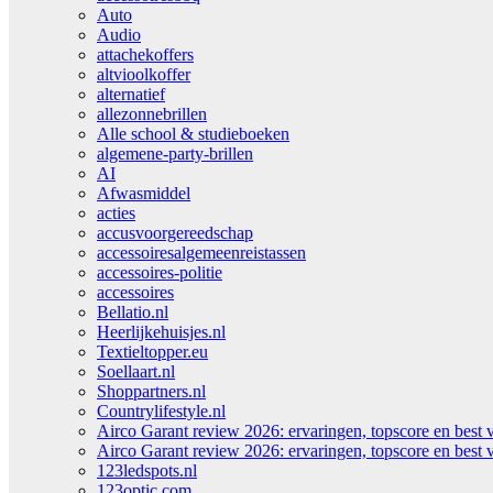
Auto
Audio
attachekoffers
altvioolkoffer
alternatief
allezonnebrillen
Alle school & studieboeken
algemene-party-brillen
AI
Afwasmiddel
acties
accusvoorgereedschap
accessoiresalgemeenreistassen
accessoires-politie
accessoires
Bellatio.nl
Heerlijkehuisjes.nl
Textieltopper.eu
Soellaart.nl
Shoppartners.nl
Countrylifestyle.nl
Airco Garant review 2026: ervaringen, topscore en best 
Airco Garant review 2026: ervaringen, topscore en best 
123ledspots.nl
123optic.com