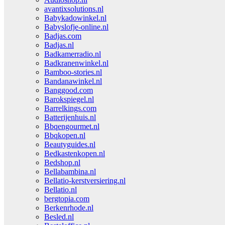
avantixsolutions.nl
Babykadowinkel.nl
Babyslofje-online.nl
Badjas.com
Badjas.nl
Badkamerradio.nl
Badkranenwinkel.nl
Bamboo-stories.nl
Bandanawinkel.nl
Banggood.com
Barokspiegel.nl
Barrelkings.com
Batterijenhuis.nl
Bbqengourmet.nl
Bbqkopen.nl
Beautyguides.nl
Bedkastenkopen.nl
Bedshop.nl
Bellabambina.nl
Bellatio-kerstversiering.nl
Bellatio.nl
bergtopia.com
Berkenrhode.nl
Besled.nl