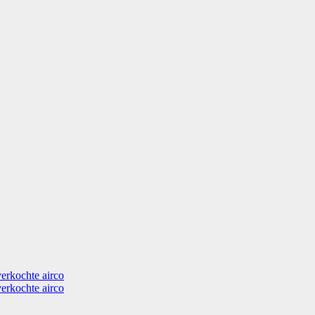
verkochte airco
verkochte airco