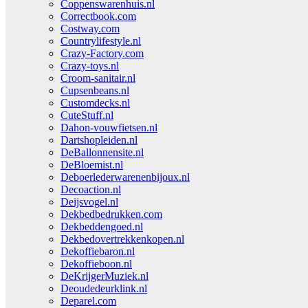
Coppenswarenhuis.nl
Correctbook.com
Costway.com
Countrylifestyle.nl
Crazy-Factory.com
Crazy-toys.nl
Croom-sanitair.nl
Cupsenbeans.nl
Customdecks.nl
CuteStuff.nl
Dahon-vouwfietsen.nl
Dartshopleiden.nl
DeBallonnensite.nl
DeBloemist.nl
Deboerlederwarenenbijoux.nl
Decoaction.nl
Deijsvogel.nl
Dekbedbedrukken.com
Dekbeddengoed.nl
Dekbedovertrekkenkopen.nl
Dekoffiebaron.nl
Dekoffieboon.nl
DeKrijgerMuziek.nl
Deoudedeurklink.nl
Deparel.com