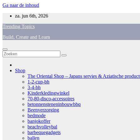
Ga naar de inhoud
za. jun 6th, 2026
Trending Topics
Build, Create and Learn
Shop
The Oriental Shop – Japans servies & Aziatische producten
1-2-cup-bh
3-4-bh
Kinderkledingwinkel
70-80-disco-accessoires
betonnensteneninbouwbbq
Beenverzorging
bedmode
banjokoffer
beachvolleybal
barbequegadgets
ballen