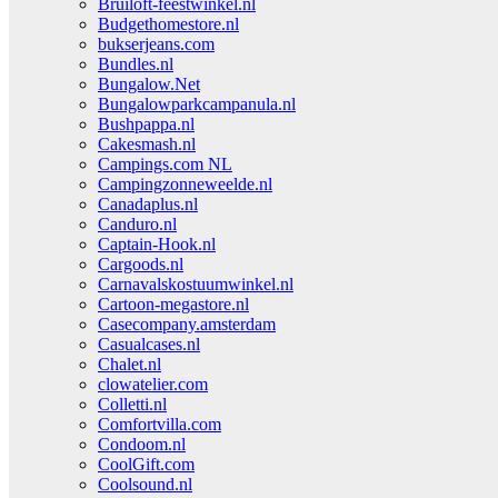
Bruiloft-feestwinkel.nl
Budgethomestore.nl
bukserjeans.com
Bundles.nl
Bungalow.Net
Bungalowparkcampanula.nl
Bushpappa.nl
Cakesmash.nl
Campings.com NL
Campingzonneweelde.nl
Canadaplus.nl
Canduro.nl
Captain-Hook.nl
Cargoods.nl
Carnavalskostuumwinkel.nl
Cartoon-megastore.nl
Casecompany.amsterdam
Casualcases.nl
Chalet.nl
clowatelier.com
Colletti.nl
Comfortvilla.com
Condoom.nl
CoolGift.com
Coolsound.nl