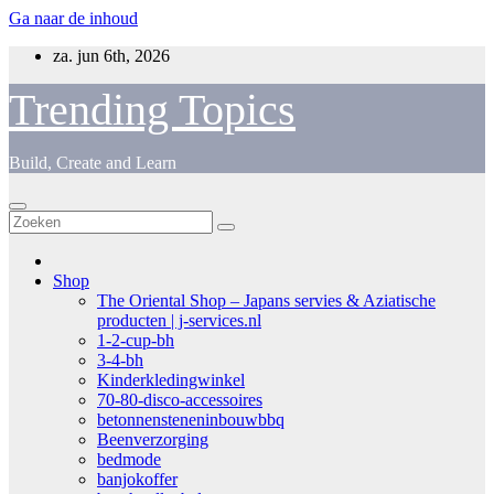
Ga naar de inhoud
za. jun 6th, 2026
Trending Topics
Build, Create and Learn
Shop
The Oriental Shop – Japans servies & Aziatische
producten | j-services.nl
1-2-cup-bh
3-4-bh
Kinderkledingwinkel
70-80-disco-accessoires
betonnensteneninbouwbbq
Beenverzorging
bedmode
banjokoffer