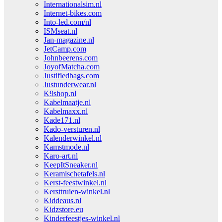
Internationalsim.nl
Internet-bikes.com
Into-led.com/nl
ISMseat.nl
Jan-magazine.nl
JetCamp.com
Johnbeerens.com
JoyofMatcha.com
Justifiedbags.com
Justunderwear.nl
K9shop.nl
Kabelmaatje.nl
Kabelmaxx.nl
Kade171.nl
Kado-versturen.nl
Kalenderwinkel.nl
Kamstmode.nl
Karo-art.nl
KeepItSneaker.nl
Keramischetafels.nl
Kerst-feestwinkel.nl
Kersttruien-winkel.nl
Kiddeaus.nl
Kidzstore.eu
Kinderfeestjes-winkel.nl