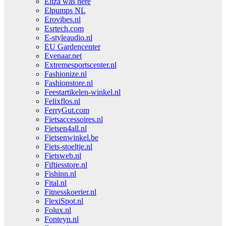
Eliza was here
Elpumps NL
Erovibes.nl
Esrtech.com
E-styleaudio.nl
EU Gardencenter
Evenaar.net
Extremesportscenter.nl
Fashionize.nl
Fashionstore.nl
Feestartikelen-winkel.nl
Felixflos.nl
FerryGut.com
Fietsaccessoires.nl
Fietsen4all.nl
Fietsenwinkel.be
Fiets-stoeltje.nl
Fietsweb.nl
Fiftiesstore.nl
Fishinn.nl
Fital.nl
Fitnesskoerier.nl
FlexiSpot.nl
Folux.nl
Fonteyn.nl