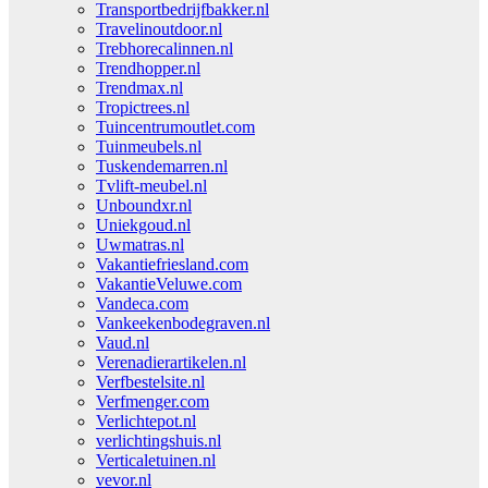
Transportbedrijfbakker.nl
Travelinoutdoor.nl
Trebhorecalinnen.nl
Trendhopper.nl
Trendmax.nl
Tropictrees.nl
Tuincentrumoutlet.com
Tuinmeubels.nl
Tuskendemarren.nl
Tvlift-meubel.nl
Unboundxr.nl
Uniekgoud.nl
Uwmatras.nl
Vakantiefriesland.com
VakantieVeluwe.com
Vandeca.com
Vankeekenbodegraven.nl
Vaud.nl
Verenadierartikelen.nl
Verfbestelsite.nl
Verfmenger.com
Verlichtepot.nl
verlichtingshuis.nl
Verticaletuinen.nl
vevor.nl