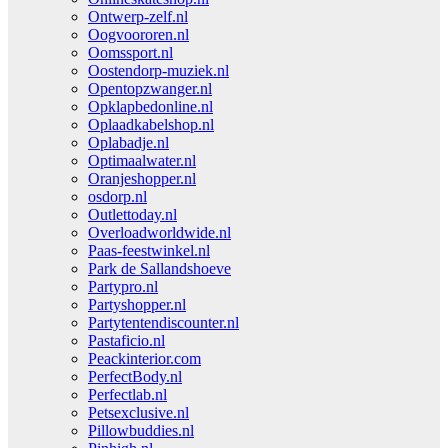
Ontwerp-zelf.nl
Oogvoororen.nl
Oomssport.nl
Oostendorp-muziek.nl
Opentopzwanger.nl
Opklapbedonline.nl
Oplaadkabelshop.nl
Oplabadje.nl
Optimaalwater.nl
Oranjeshopper.nl
osdorp.nl
Outlettoday.nl
Overloadworldwide.nl
Paas-feestwinkel.nl
Park de Sallandshoeve
Partypro.nl
Partyshopper.nl
Partytentendiscounter.nl
Pastaficio.nl
Peackinterior.com
PerfectBody.nl
Perfectlab.nl
Petsexclusive.nl
Pillowbuddies.nl