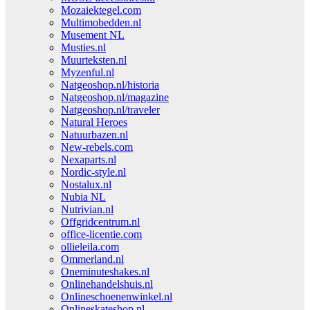
Mozaiektegel.com
Multimobedden.nl
Musement NL
Musties.nl
Muurteksten.nl
Myzenful.nl
Natgeoshop.nl/historia
Natgeoshop.nl/magazine
Natgeoshop.nl/traveler
Natural Heroes
Natuurbazen.nl
New-rebels.com
Nexaparts.nl
Nordic-style.nl
Nostalux.nl
Nubia NL
Nutrivian.nl
Offgridcentrum.nl
office-licentie.com
ollieleila.com
Ommerland.nl
Oneminuteshakes.nl
Onlinehandelshuis.nl
Onlineschoenenwinkel.nl
Onlineskateshop.nl