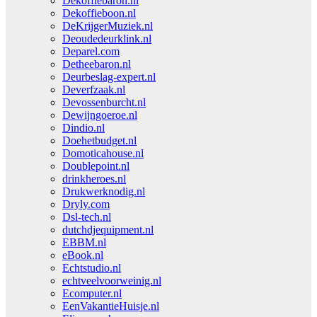
Dekoffiebaron.nl
Dekoffieboon.nl
DeKrijgerMuziek.nl
Deoudedeurklink.nl
Deparel.com
Detheebaron.nl
Deurbeslag-expert.nl
Deverfzaak.nl
Devossenburcht.nl
Dewijngoeroe.nl
Dindio.nl
Doehetbudget.nl
Domoticahouse.nl
Doublepoint.nl
drinkheroes.nl
Drukwerknodig.nl
Dryly.com
Dsl-tech.nl
dutchdjequipment.nl
EBBM.nl
eBook.nl
Echtstudio.nl
echtveelvoorweinig.nl
Ecomputer.nl
EenVakantieHuisje.nl