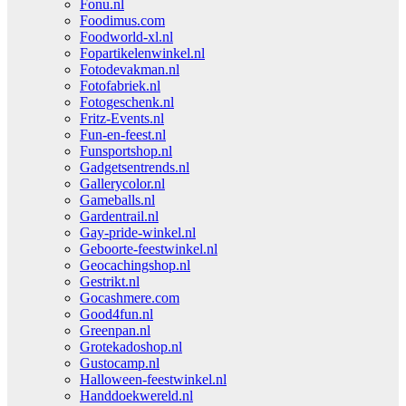
Fonu.nl
Foodimus.com
Foodworld-xl.nl
Fopartikelenwinkel.nl
Fotodevakman.nl
Fotofabriek.nl
Fotogeschenk.nl
Fritz-Events.nl
Fun-en-feest.nl
Funsportshop.nl
Gadgetsentrends.nl
Gallerycolor.nl
Gameballs.nl
Gardentrail.nl
Gay-pride-winkel.nl
Geboorte-feestwinkel.nl
Geocachingshop.nl
Gestrikt.nl
Gocashmere.com
Good4fun.nl
Greenpan.nl
Grotekadoshop.nl
Gustocamp.nl
Halloween-feestwinkel.nl
Handdoekwereld.nl