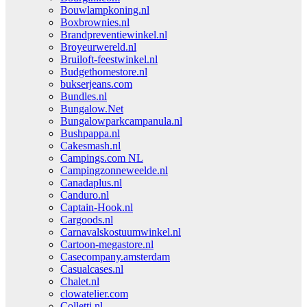
Bouwlampkoning.nl
Boxbrownies.nl
Brandpreventiewinkel.nl
Broyeurwereld.nl
Bruiloft-feestwinkel.nl
Budgethomestore.nl
bukserjeans.com
Bundles.nl
Bungalow.Net
Bungalowparkcampanula.nl
Bushpappa.nl
Cakesmash.nl
Campings.com NL
Campingzonneweelde.nl
Canadaplus.nl
Canduro.nl
Captain-Hook.nl
Cargoods.nl
Carnavalskostuumwinkel.nl
Cartoon-megastore.nl
Casecompany.amsterdam
Casualcases.nl
Chalet.nl
clowatelier.com
Colletti.nl