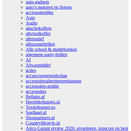
auto-gadgets
auto’s motoren en fietsen
accessoiresbbq
Auto
Audio
attachekoffers
altvioolkoffer
alternatief
allezonnebrillen
Alle school & studieboeken
algemene-party-brillen
AI
Afwasmiddel
acties
accusvoorgereedschap
accessoiresalgemeenreistassen
accessoires-politie
accessoires
Bellatio.nl
Heerlijkehuisjes.nl
Textieltopper.eu
Soellaart.nl
Shoppartners.nl
Countrylifestyle.nl
Airco Garant review 2026: ervaringen, topscore en best