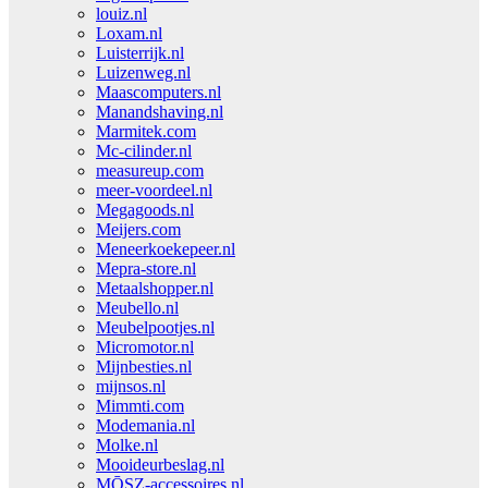
louiz.nl
Loxam.nl
Luisterrijk.nl
Luizenweg.nl
Maascomputers.nl
Manandshaving.nl
Marmitek.com
Mc-cilinder.nl
measureup.com
meer-voordeel.nl
Megagoods.nl
Meijers.com
Meneerkoekepeer.nl
Mepra-store.nl
Metaalshopper.nl
Meubello.nl
Meubelpootjes.nl
Micromotor.nl
Mijnbesties.nl
mijnsos.nl
Mimmti.com
Modemania.nl
Molke.nl
Mooideurbeslag.nl
MŌSZ-accessoires.nl