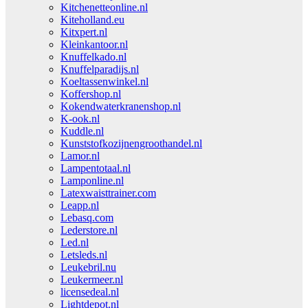
Kitchenetteonline.nl
Kiteholland.eu
Kitxpert.nl
Kleinkantoor.nl
Knuffelkado.nl
Knuffelparadijs.nl
Koeltassenwinkel.nl
Koffershop.nl
Kokendwaterkranenshop.nl
K-ook.nl
Kuddle.nl
Kunststofkozijnengroothandel.nl
Lamor.nl
Lampentotaal.nl
Lamponline.nl
Latexwaisttrainer.com
Leapp.nl
Lebasq.com
Lederstore.nl
Led.nl
Letsleds.nl
Leukebril.nu
Leukermeer.nl
licensedeal.nl
Lightdepot.nl