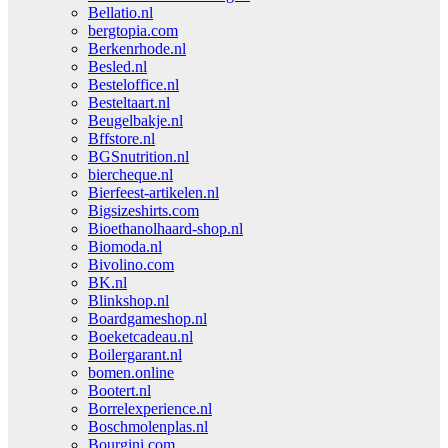
Bellatio.nl
bergtopia.com
Berkenrhode.nl
Besled.nl
Besteloffice.nl
Besteltaart.nl
Beugelbakje.nl
Bffstore.nl
BGSnutrition.nl
biercheque.nl
Bierfeest-artikelen.nl
Bigsizeshirts.com
Bioethanolhaard-shop.nl
Biomoda.nl
Bivolino.com
BK.nl
Blinkshop.nl
Boardgameshop.nl
Boeketcadeau.nl
Boilergarant.nl
bomen.online
Bootert.nl
Borrelexperience.nl
Boschmolenplas.nl
Bourgini.com