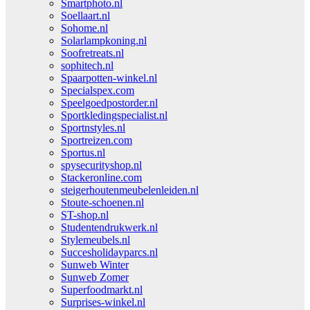
Smartphoto.nl
Soellaart.nl
Sohome.nl
Solarlampkoning.nl
Soofretreats.nl
sophitech.nl
Spaarpotten-winkel.nl
Specialspex.com
Speelgoedpostorder.nl
Sportkledingspecialist.nl
Sportnstyles.nl
Sportreizen.com
Sportus.nl
spysecurityshop.nl
Stackeronline.com
steigerhoutenmeubelenleiden.nl
Stoute-schoenen.nl
ST-shop.nl
Studentendrukwerk.nl
Stylemeubels.nl
Succesholidayparcs.nl
Sunweb Winter
Sunweb Zomer
Superfoodmarkt.nl
Surprises-winkel.nl