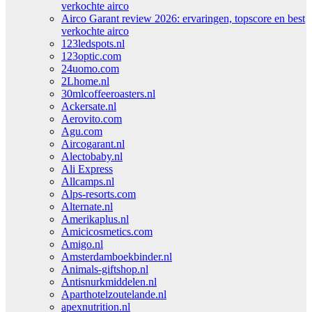
verkochte airco
Airco Garant review 2026: ervaringen, topscore en best
verkochte airco
123ledspots.nl
123optic.com
24uomo.com
2Lhome.nl
30mlcoffeeroasters.nl
Ackersate.nl
Aerovito.com
Agu.com
Aircogarant.nl
Alectobaby.nl
Ali Express
Allcamps.nl
Alps-resorts.com
Alternate.nl
Amerikaplus.nl
Amicicosmetics.com
Amigo.nl
Amsterdamboekbinder.nl
Animals-giftshop.nl
Antisnurkmiddelen.nl
Aparthotelzoutelande.nl
apexnutrition.nl