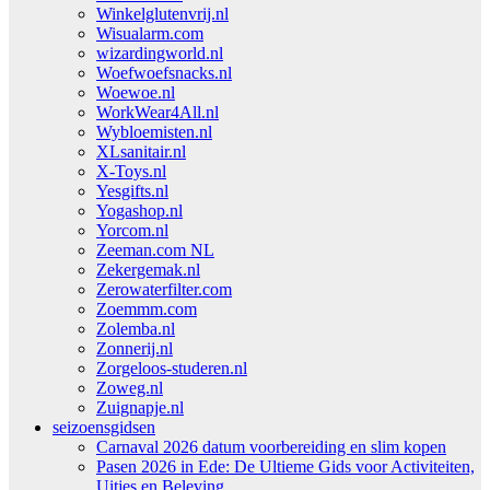
Winkelglutenvrij.nl
Wisualarm.com
wizardingworld.nl
Woefwoefsnacks.nl
Woewoe.nl
WorkWear4All.nl
Wybloemisten.nl
XLsanitair.nl
X-Toys.nl
Yesgifts.nl
Yogashop.nl
Yorcom.nl
Zeeman.com NL
Zekergemak.nl
Zerowaterfilter.com
Zoemmm.com
Zolemba.nl
Zonnerij.nl
Zorgeloos-studeren.nl
Zoweg.nl
Zuignapje.nl
seizoensgidsen
Carnaval 2026 datum voorbereiding en slim kopen
Pasen 2026 in Ede: De Ultieme Gids voor Activiteiten,
Uitjes en Beleving