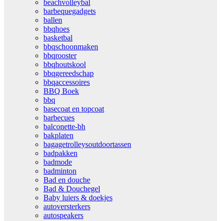
beachvolleybal
barbequegadgets
ballen
bbqhoes
basketbal
bbqschoonmaken
bbqrooster
bbqhoutskool
bbqgereedschap
bbqaccessoires
BBQ Boek
bbq
basecoat en topcoat
barbecues
balconette-bh
bakplaten
bagagetrolleysoutdoortassen
badpakken
badmode
badminton
Bad en douche
Bad & Douchegel
Baby luiers & doekjes
autoversterkers
autospeakers