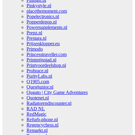
Pinhigh.nl
Pinkystyle.nl
placethemoment.com
Popelectronics.nl
Popperdepop.nl
Powersupplements.nl
Prepz.nl
Prestara.nl
Prijzenklopper.eu
Primodo
Princesstraveller.com
Printmijnstad.nl
Printvoordeelshop.nl
Probrace.nl
PurityLabs.nl
Q1905.com
Questjunior.nl
Qugato | City Game Adventures
Quotenet.nl
Radiatorendiscounter.nl
RAD NL
RedMagic
Refurb-phone.nl
Regencychess.nl
Remarkt.nl