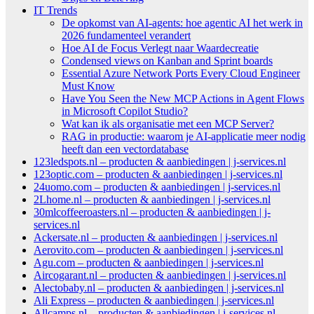
IT Trends
De opkomst van AI-agents: hoe agentic AI het werk in
2026 fundamenteel verandert
Hoe AI de Focus Verlegt naar Waardecreatie
Condensed views on Kanban and Sprint boards
Essential Azure Network Ports Every Cloud Engineer
Must Know
Have You Seen the New MCP Actions in Agent Flows
in Microsoft Copilot Studio?
Wat kan ik als organisatie met een MCP Server?
RAG in productie: waarom je AI-applicatie meer nodig
heeft dan een vectordatabase
123ledspots.nl – producten & aanbiedingen | j-services.nl
123optic.com – producten & aanbiedingen | j-services.nl
24uomo.com – producten & aanbiedingen | j-services.nl
2Lhome.nl – producten & aanbiedingen | j-services.nl
30mlcoffeeroasters.nl – producten & aanbiedingen | j-
services.nl
Ackersate.nl – producten & aanbiedingen | j-services.nl
Aerovito.com – producten & aanbiedingen | j-services.nl
Agu.com – producten & aanbiedingen | j-services.nl
Aircogarant.nl – producten & aanbiedingen | j-services.nl
Alectobaby.nl – producten & aanbiedingen | j-services.nl
Ali Express – producten & aanbiedingen | j-services.nl
Allcamps.nl – producten & aanbiedingen | j-services.nl