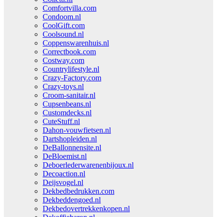
Comfortvilla.com
Condoom.nl
CoolGift.com
Coolsound.nl
Coppenswarenhuis.nl
Correctbook.com
Costway.com
Countrylifestyle.nl
Crazy-Factory.com
Crazy-toys.nl
Croom-sanitair.nl
Cupsenbeans.nl
Customdecks.nl
CuteStuff.nl
Dahon-vouwfietsen.nl
Dartshopleiden.nl
DeBallonnensite.nl
DeBloemist.nl
Deboerlederwarenenbijoux.nl
Decoaction.nl
Deijsvogel.nl
Dekbedbedrukken.com
Dekbeddengoed.nl
Dekbedovertrekkenkopen.nl