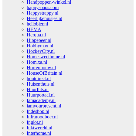
Handpoppen-winkel.nl
happysoaps.com
Happystrappy.nl
Heerlijkehuisjes.nl
hellobier.nl
HEMA
Herqua.nl
Hippepeer.nl
Hobbymax.nl
HockeyCity.nl
Homesweethome.nl
Homixa.nl
Horrenbouw.nl
HouseOfBritain.nl
houtdirect.nl
Huisenthuis.nl
Huurflits.nl
Huurportaal.nl
Iamacademy.nl
iamyourpresent.nl
Indeshop.nl
Infraroodboer.nl
Inglot.nl
Inktwereld.nl
Interhome.nl