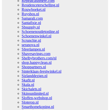
Repeatcashmere.com
Residenceterschelling.nl
Rouwboeket.nl
Ruysbos.nl
Samarali.com
Santafixie.nl
Sbsupply.nl
Schoenenoutletonline.nl
Schoenenwinkel.nl
Scrunchie.nl
seranova.nl
Sfeerlampen.nl
Shavesavings.com
Shelbybrothers.com/nl
shop.happyclean.nl
Shoppartners.nl
Sinterklaas-feestwinkel.nl
Sizlanddezign.nl
Skafit.nl
Skala.nl
Skichalets.nl
Skinsunlimited.nl
Sloffen-webshop.nl
Sloterop.nl
Smarthomekoning.nl