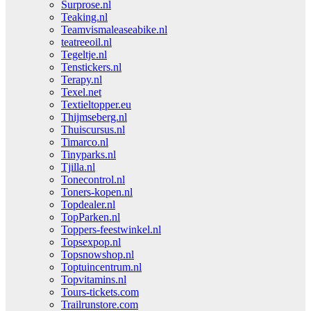
Surprose.nl
Teaking.nl
Teamvismaleaseabike.nl
teatreeoil.nl
Tegeltje.nl
Tenstickers.nl
Terapy.nl
Texel.net
Textieltopper.eu
Thijmseberg.nl
Thuiscursus.nl
Timarco.nl
Tinyparks.nl
Tjilla.nl
Tonecontrol.nl
Toners-kopen.nl
Topdealer.nl
TopParken.nl
Toppers-feestwinkel.nl
Topsexpop.nl
Topsnowshop.nl
Toptuincentrum.nl
Topvitamins.nl
Tours-tickets.com
Trailrunstore.com