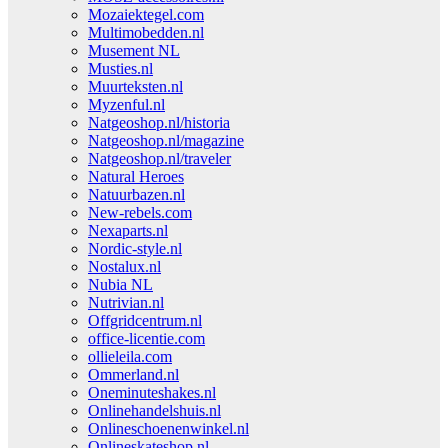
Mozaiektegel.com
Multimobedden.nl
Musement NL
Musties.nl
Muurteksten.nl
Myzenful.nl
Natgeoshop.nl/historia
Natgeoshop.nl/magazine
Natgeoshop.nl/traveler
Natural Heroes
Natuurbazen.nl
New-rebels.com
Nexaparts.nl
Nordic-style.nl
Nostalux.nl
Nubia NL
Nutrivian.nl
Offgridcentrum.nl
office-licentie.com
ollieleila.com
Ommerland.nl
Oneminuteshakes.nl
Onlinehandelshuis.nl
Onlineschoenenwinkel.nl
Onlineskateshop.nl