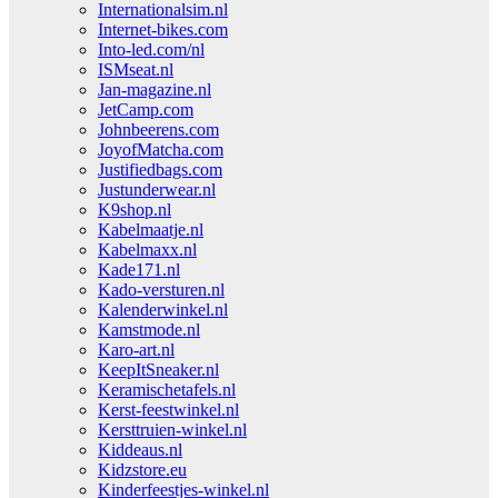
Internationalsim.nl
Internet-bikes.com
Into-led.com/nl
ISMseat.nl
Jan-magazine.nl
JetCamp.com
Johnbeerens.com
JoyofMatcha.com
Justifiedbags.com
Justunderwear.nl
K9shop.nl
Kabelmaatje.nl
Kabelmaxx.nl
Kade171.nl
Kado-versturen.nl
Kalenderwinkel.nl
Kamstmode.nl
Karo-art.nl
KeepItSneaker.nl
Keramischetafels.nl
Kerst-feestwinkel.nl
Kersttruien-winkel.nl
Kiddeaus.nl
Kidzstore.eu
Kinderfeestjes-winkel.nl