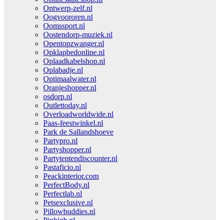
Ontwerp-zelf.nl
Oogvoororen.nl
Oomssport.nl
Oostendorp-muziek.nl
Opentopzwanger.nl
Opklapbedonline.nl
Oplaadkabelshop.nl
Oplabadje.nl
Optimaalwater.nl
Oranjeshopper.nl
osdorp.nl
Outlettoday.nl
Overloadworldwide.nl
Paas-feestwinkel.nl
Park de Sallandshoeve
Partypro.nl
Partyshopper.nl
Partytentendiscounter.nl
Pastaficio.nl
Peackinterior.com
PerfectBody.nl
Perfectlab.nl
Petsexclusive.nl
Pillowbuddies.nl