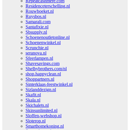
Repeatcashmere.com
Residenceterschelling.nl
Rouwboeket.nl
Ruysbos.nl
Samarali.com
Santafixie.nl
Sbsupply.nl
Schoenenoutletonline.nl
Schoenenwinkel.nl
Scrunchie.nl
seranova.nl
Sfeerlampen.nl
Shavesavings.com
Shelbybrothers.com/nl
shop.happyclean.nl
Shoppartners.nl
Sinterklaas-feestwinkel.nl
Sizlanddezign.nl
Skafit.nl
Skala.nl
Skichalets.nl
Skinsunlimited.nl
Sloffen-webshop.nl
Sloterop.nl
Smarthomekoning.nl