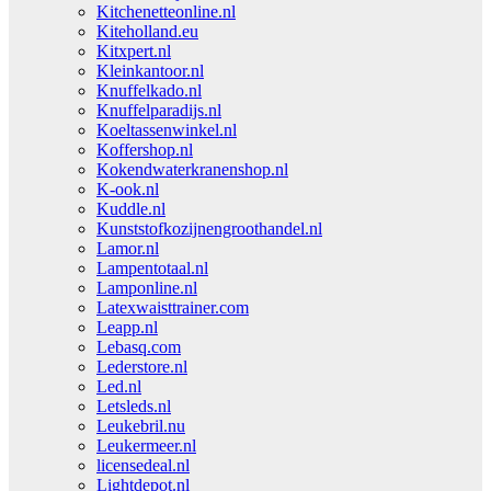
Kitchenetteonline.nl
Kiteholland.eu
Kitxpert.nl
Kleinkantoor.nl
Knuffelkado.nl
Knuffelparadijs.nl
Koeltassenwinkel.nl
Koffershop.nl
Kokendwaterkranenshop.nl
K-ook.nl
Kuddle.nl
Kunststofkozijnengroothandel.nl
Lamor.nl
Lampentotaal.nl
Lamponline.nl
Latexwaisttrainer.com
Leapp.nl
Lebasq.com
Lederstore.nl
Led.nl
Letsleds.nl
Leukebril.nu
Leukermeer.nl
licensedeal.nl
Lightdepot.nl