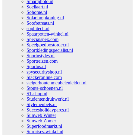
Smartphoto.nl
Soellaart.nl
Sohome.nl
Solarlampkoning.nl
Soofretreats.nl
sophitech.nl
Spaarpotten-winkel.nl
Specialspex.com
Speelgoedpostorder.nl
Sportkledingspecialist.nl
Sportnstyles.nl
Sportreizen.com
Sportus.nl
spysecurityshop.nl
Stackeronline.com
steigerhoutenmeubelenleiden.nl
Stoute-schoenen.nl
ST-shop.nl
Studentendrukwerk.nl
Stylemeubels.nl
Succesholidayparcs.nl
Sunweb Winter
Sunweb Zomer
Superfoodmarkt.nl
Surprises-winkel.nl