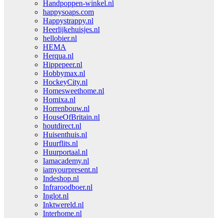
Handpoppen-winkel.nl
happysoaps.com
Happystrappy.nl
Heerlijkehuisjes.nl
hellobier.nl
HEMA
Herqua.nl
Hippepeer.nl
Hobbymax.nl
HockeyCity.nl
Homesweethome.nl
Homixa.nl
Horrenbouw.nl
HouseOfBritain.nl
houtdirect.nl
Huisenthuis.nl
Huurflits.nl
Huurportaal.nl
Iamacademy.nl
iamyourpresent.nl
Indeshop.nl
Infraroodboer.nl
Inglot.nl
Inktwereld.nl
Interhome.nl