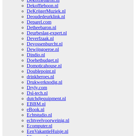
Dekoffiebaron.nl
Dekoffieboon.nl
DeKrijgerMuziek.nl
Deoudedeurklink.nl
Deparel.com
Detheebaron.nl
Deurbeslag-expert.nl
Deverfzaak.nl
Devossenburcht.nl
Dewijngoeroe.nl
Dindio.nl
Doehetbudget.nl
Domoticahouse.nl
Doublepoint.nl
drinkheroes.nl
Drukwerknodig.nl
Dryly.com
Dsl-tech.nl
dutchdjequipment.nl
EBBM.nl
eBook.nl
Echtstudio.nl
echtveelvoorweinig.nl
Ecomputer.nl
EenVakantieHuisje.nl