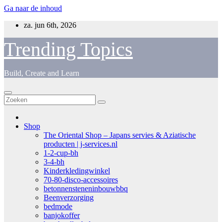
Ga naar de inhoud
za. jun 6th, 2026
Trending Topics
Build, Create and Learn
Shop
The Oriental Shop – Japans servies & Aziatische
producten | j-services.nl
1-2-cup-bh
3-4-bh
Kinderkledingwinkel
70-80-disco-accessoires
betonnensteneninbouwbbq
Beenverzorging
bedmode
banjokoffer