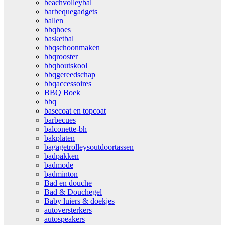
beachvolleybal
barbequegadgets
ballen
bbqhoes
basketbal
bbqschoonmaken
bbqrooster
bbqhoutskool
bbqgereedschap
bbqaccessoires
BBQ Boek
bbq
basecoat en topcoat
barbecues
balconette-bh
bakplaten
bagagetrolleysoutdoortassen
badpakken
badmode
badminton
Bad en douche
Bad & Douchegel
Baby luiers & doekjes
autoversterkers
autospeakers