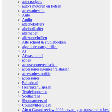
auto-gadgets
auto’s motoren en fietsen
accessoiresbbq
Auto
Audio
attachekoffers
altvioolkoffer
alternatief
allezonnebrillen
Alle school & studieboeken
algemene-party-brillen
AI
Afwasmiddel
acties
accusvoorgereedschap
accessoiresalgemeenreistassen
accessoires-politie
accessoires
Bellatio.nl
Heerlijkehuisjes.nl
Textieltopper.eu
Soellaart.nl
Shoppartners.nl
Countrylifestyle.nl
Airco Garant review 2026: ervaringen, topscore en best