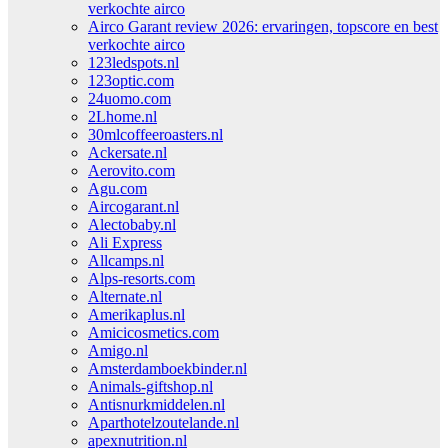
verkochte airco
Airco Garant review 2026: ervaringen, topscore en best
verkochte airco
123ledspots.nl
123optic.com
24uomo.com
2Lhome.nl
30mlcoffeeroasters.nl
Ackersate.nl
Aerovito.com
Agu.com
Aircogarant.nl
Alectobaby.nl
Ali Express
Allcamps.nl
Alps-resorts.com
Alternate.nl
Amerikaplus.nl
Amicicosmetics.com
Amigo.nl
Amsterdamboekbinder.nl
Animals-giftshop.nl
Antisnurkmiddelen.nl
Aparthotelzoutelande.nl
apexnutrition.nl