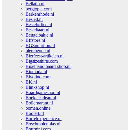
Bellatio.nl
bergtopia.com
Berkenrhode.nl
Besled.nl
Besteloffice.nl
Besteltaart.nl
Beugelbakje.nl
Bffstore.nl
BGSnutrition.nl
biercheque.nl
Bierfeest-artikelen.nl
Bigsizeshirts.com
Bioethanolhaard-shop.nl
Biomoda.nl
Bivolino.com
BK.nl
Blinkshop.nl
Boardgameshop.nl
Boeketcadeau.nl
Boilergarant.nl
bomen.online
Bootert.nl
Borrelexperience.nl
Boschmolenplas.nl
Bourgini.com