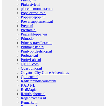
Pinhigh.nl
Pinkystyle.nl
placethemoment.com
Popelectronics.nl
Popperdepop.nl
Powersupplements.nl
Prepz.nl
Prestara.nl
Prijzenklopper.eu
Primodo
Princesstraveller.com
Printmijnstad.nl
Printvoordeelshop.nl
Probrace.nl
PurityLabs.nl
Q1905.com
Questjunior.nl
Qugato | City Game Adventures
Quotenet.nl
Radiatorendiscounter.nl
RAD NL
RedMagic
Refurb-phone.nl
Regencychess.nl
Remarkt.nl