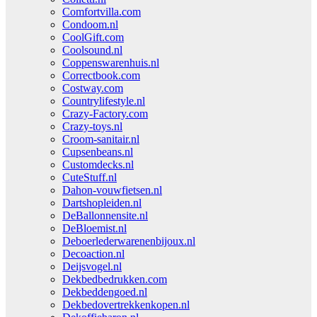
Comfortvilla.com
Condoom.nl
CoolGift.com
Coolsound.nl
Coppenswarenhuis.nl
Correctbook.com
Costway.com
Countrylifestyle.nl
Crazy-Factory.com
Crazy-toys.nl
Croom-sanitair.nl
Cupsenbeans.nl
Customdecks.nl
CuteStuff.nl
Dahon-vouwfietsen.nl
Dartshopleiden.nl
DeBallonnensite.nl
DeBloemist.nl
Deboerlederwarenenbijoux.nl
Decoaction.nl
Deijsvogel.nl
Dekbedbedrukken.com
Dekbeddengoed.nl
Dekbedovertrekkenkopen.nl