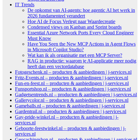
IT Trends
De opkomst van AI-agents: hoe agentic AI het werk in
2026 fundamenteel verandert
Hoe AI de Focus Verlegt naar Waardecreatie
Condensed views on Kanban and Sprint boards
Essential Azure Network Ports Every Cloud Engineer
Must Know
Have You Seen the New MCP Actions in Agent Flows
in Microsoft Copilot Studio?
Wat kan ik als organisatie met een MCP Server?
RAG in productie: waarom je AI-applicatie meer nodig
heeft dan een vectordatabase
Fotogeschenk.nl – producten & aanbiedingen | j-services.nl
Fritz-Events.nl – producten & aanbiedingen | j-services.nl
Fun-en-feest.nl – producten & aanbiedingen | j-services.nl
Funsportshop.nl – producten & aanbiedingen | j-services.nl
Gadgetsentrends.nl – producten & aanbiedingen | j-services.nl
Gallerycolor.nl – producten & aanbiedingen | j-services.nl
Gameballs.nl – producten & aanbiedingen | j-services.nl
Gardentrail.nl – producten & aanbiedingen | j-services.nl
Gay-pride-winkel.nl – producten & aanbiedingen | j-
services.nl
Geboorte-feestwinkel.nl – producten & aanbiedingen | j-
services.nl
Geocachingshop.nl – producten & aanbiedingen | j-services.nl