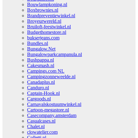
Bouwlampkoning.nl
Boxbrownies.nl
Brandpreventiewinkel.nl
Broyeurwereld.nl
Bruiloft-feestwinkel.nl
Budgethomestore.nl
bukserjeans.com
Bundles.nl
Bungalow.Net
Bungalowparkcampanula.nl
Bushpappa.nl
Cakesmash.nl
Campings.com NL
Campingzonneweelde.nl
Canadaplus.nl
Canduro.nl
Captain-Hook.nl
Cargoods.nl
Carnavalskostuumwinkel.nl
Cartoon-megastore.nl
Casecompany.amsterdam
Casualcases.nl
Chalet.nl
clowatelier.com
Colletti.nl