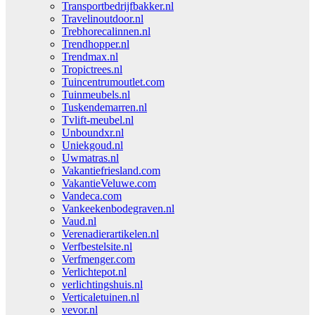
Transportbedrijfbakker.nl
Travelinoutdoor.nl
Trebhorecalinnen.nl
Trendhopper.nl
Trendmax.nl
Tropictrees.nl
Tuincentrumoutlet.com
Tuinmeubels.nl
Tuskendemarren.nl
Tvlift-meubel.nl
Unboundxr.nl
Uniekgoud.nl
Uwmatras.nl
Vakantiefriesland.com
VakantieVeluwe.com
Vandeca.com
Vankeekenbodegraven.nl
Vaud.nl
Verenadierartikelen.nl
Verfbestelsite.nl
Verfmenger.com
Verlichtepot.nl
verlichtingshuis.nl
Verticaletuinen.nl
vevor.nl