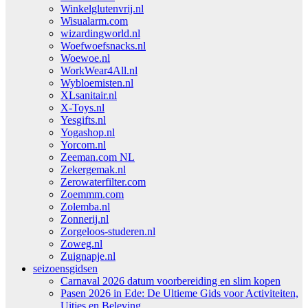
Winkelglutenvrij.nl
Wisualarm.com
wizardingworld.nl
Woefwoefsnacks.nl
Woewoe.nl
WorkWear4All.nl
Wybloemisten.nl
XLsanitair.nl
X-Toys.nl
Yesgifts.nl
Yogashop.nl
Yorcom.nl
Zeeman.com NL
Zekergemak.nl
Zerowaterfilter.com
Zoemmm.com
Zolemba.nl
Zonnerij.nl
Zorgeloos-studeren.nl
Zoweg.nl
Zuignapje.nl
seizoensgidsen
Carnaval 2026 datum voorbereiding en slim kopen
Pasen 2026 in Ede: De Ultieme Gids voor Activiteiten,
Uitjes en Beleving