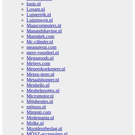
louiz.nl
Loxam.nl
Luisterrijk.nl
Luizenweg.nl
Maascomputers.nl
Manandshaving.nl
Marmitek.com
Mc-cilinder.nl
measureup.com
meer-voordeel.nl
Megagoods.nl
Meijers.com
Meneerkoekepeer.nl
Mepra-store.nl
Metaalshopper.nl
Meubello.nl
Meubelpootjes.nl
Micromotor.nl
Mijnbesties.nl
mijnsos.nl
Mimmti.com
Modemania.nl
Molke.nl
Mooideurbeslag.nl
MŌSZ-accessoires.nl