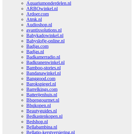
Aquariumonderdelen.nl
ARBOwinkel.nl
Ardoer.com
Atmk.nl
Audioshop.nl
avantixsolutions.nl
Babykadowinkel.nl
Babyslofje-online.nl
Badjas.com
Badjas.nl
Badkamerradio.nl
Badkranenwinkel.nl
Bamboo-stories.nl
Bandanawinkel.nl
Banggood.com
Barokspiegel.nl
Barrelkings.com
Batterijenhuis.nl
Bbqengourmet.nl
Bbqkopen.nl
Beautyguides.nl
Bedkastenkopen.nl
Bedshop.nl
Bellabambina.nl
Bellatio-kerstversiering.nl