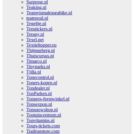
Surprose.nl
Teaking.nl
Teamvismaleaseabike.nl
teatreeoil.nl
Tegeltje.nl
Tenstickers.nl
Terapy.nl
Texel.net
Textieltopper.eu
Thijmseberg.nl
Thuiscursus.nl
Timarco.nl
Tinyparks.nl
Tjilla.nl
Tonecontrol.nl
Toners-kopen.nl
Topdealer.nl
TopParken.nl
Toppers-feestwinkel.nl
Topsexpop.nl
Topsnowshop.nl
Toptuincentrum.nl
Topvitamins.nl
Tours-tickets.com
Trailrunstore.com