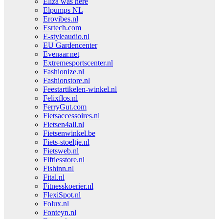
Eliza was here
Elpumps NL
Erovibes.nl
Esrtech.com
E-styleaudio.nl
EU Gardencenter
Evenaar.net
Extremesportscenter.nl
Fashionize.nl
Fashionstore.nl
Feestartikelen-winkel.nl
Felixflos.nl
FerryGut.com
Fietsaccessoires.nl
Fietsen4all.nl
Fietsenwinkel.be
Fiets-stoeltje.nl
Fietsweb.nl
Fiftiesstore.nl
Fishinn.nl
Fital.nl
Fitnesskoerier.nl
FlexiSpot.nl
Folux.nl
Fonteyn.nl