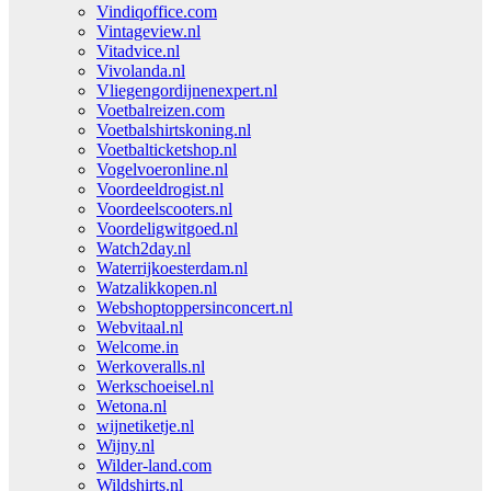
Vindiqoffice.com
Vintageview.nl
Vitadvice.nl
Vivolanda.nl
Vliegengordijnenexpert.nl
Voetbalreizen.com
Voetbalshirtskoning.nl
Voetbalticketshop.nl
Vogelvoeronline.nl
Voordeeldrogist.nl
Voordeelscooters.nl
Voordeligwitgoed.nl
Watch2day.nl
Waterrijkoesterdam.nl
Watzalikkopen.nl
Webshoptoppersinconcert.nl
Webvitaal.nl
Welcome.in
Werkoveralls.nl
Werkschoeisel.nl
Wetona.nl
wijnetiketje.nl
Wijny.nl
Wilder-land.com
Wildshirts.nl