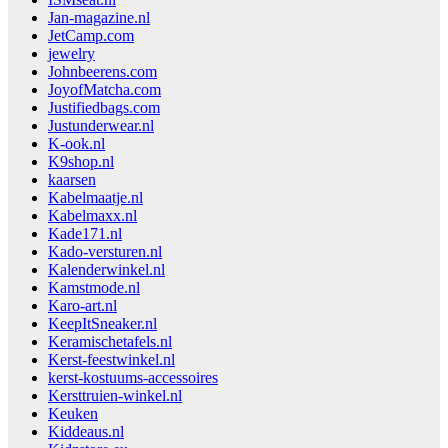
Jan-magazine.nl
JetCamp.com
jewelry
Johnbeerens.com
JoyofMatcha.com
Justifiedbags.com
Justunderwear.nl
K-ook.nl
K9shop.nl
kaarsen
Kabelmaatje.nl
Kabelmaxx.nl
Kade171.nl
Kado-versturen.nl
Kalenderwinkel.nl
Kamstmode.nl
Karo-art.nl
KeepItSneaker.nl
Keramischetafels.nl
Kerst-feestwinkel.nl
kerst-kostuums-accessoires
Kersttruien-winkel.nl
Keuken
Kiddeaus.nl