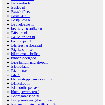
Berkenrhode.nl
Besled.nl
Besteloffice.nl
Besteltaart.nl
Bestpillow.nl
Beugelbakje.nl
bevestiging-artikelen
Bffstore.nl
BGSnutrition.nl
biercheque.nl
Bierfeest-artikelen.nl
Bigsizeshirts.com
bikers-zonnebrillen
binnenspeelgoed
Bioethanolhaard-shop.nl
Biomoda.nl
Bivolino.com
BK.nl
blauwe-toppers-accessoires
Blinkshop.nl
Bluetooth speakers
bluettipower.eu/nl/
Boardgameshop.nl
Bodycreme en gel en lotion
Boeken, kranten en tijdschriften