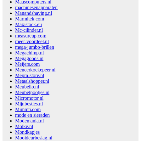
Maascomputers.nl
machinesenapparaten
Manandshaving.nl
Marmitek.com
Maxistock.eu
Mc-cilinder.nl
measureup.com
meer-voordeel.nl
mega-jumbo-brillen
Megachimp.nl
Megagoods.nl
Meijers.com
Meneerkoekepeer.nl
Mepra-store.nl
Metaalshopper.nl
Meubello.nl
Meubelpootjes.nl
Micromotor.nl
Mijnbesties.nl
Mimmti.com
mode en sieraden
Modemania.nl
Molke.nl
Mondkapjes
Mooideurbeslag.nl