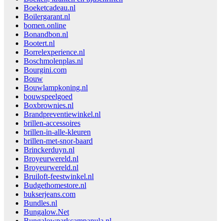
Boeketcadeau.nl
Boilergarant.nl
bomen.online
Bonandbon.nl
Bootert.nl
Borrelexperience.nl
Boschmolenplas.nl
Bourgini.com
Bouw
Bouwlampkoning.nl
bouwspeelgoed
Boxbrownies.nl
Brandpreventiewinkel.nl
brillen-accessoires
brillen-in-alle-kleuren
brillen-met-snor-baard
Brinckerduyn.nl
Broyeurwereld.nl
Broyeurwereld.nl
Bruiloft-feestwinkel.nl
Budgethomestore.nl
bukserjeans.com
Bundles.nl
Bungalow.Net
Bungalowparkcampanula.nl