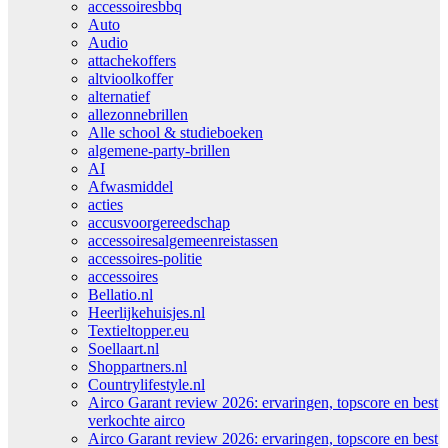
accessoiresbbq
Auto
Audio
attachekoffers
altvioolkoffer
alternatief
allezonnebrillen
Alle school & studieboeken
algemene-party-brillen
AI
Afwasmiddel
acties
accusvoorgereedschap
accessoiresalgemeenreistassen
accessoires-politie
accessoires
Bellatio.nl
Heerlijkehuisjes.nl
Textieltopper.eu
Soellaart.nl
Shoppartners.nl
Countrylifestyle.nl
Airco Garant review 2026: ervaringen, topscore en best
verkochte airco
Airco Garant review 2026: ervaringen, topscore en best