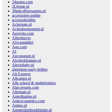
24uomo.com
2Lhome.nl
30mlcoffeeroasters.nl
accessoires-politie
accessoiresbbq
Ackersate.nl
Actieabonnement.nl
Aerovito.com
Aftershaves
Afwasmiddel
Agu.com
AI
Aircogarant.nl
Alcoholslotauto.nl
Alectobaby.nl
algemene-party-brillen
Ali Express
Allcamps.nl
Alle school & studieboeken
Alps-resorts.com
Alternate.nl
Amerikaplus.nl
Amicicosmetics.com
Amigo.nl
Amsterdamboekbinder.nl