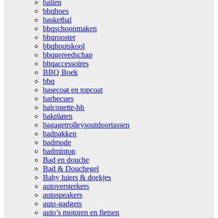
ballen
bbqhoes
basketbal
bbqschoonmaken
bbqrooster
bbqhoutskool
bbqgereedschap
bbqaccessoires
BBQ Boek
bbq
basecoat en topcoat
barbecues
balconette-bh
bakplaten
bagagetrolleysoutdoortassen
badpakken
badmode
badminton
Bad en douche
Bad & Douchegel
Baby luiers & doekjes
autoversterkers
autospeakers
auto-gadgets
auto’s motoren en fietsen