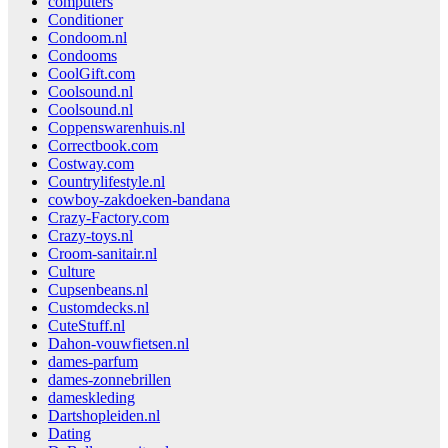
computers
Conditioner
Condoom.nl
Condooms
CoolGift.com
Coolsound.nl
Coolsound.nl
Coppenswarenhuis.nl
Correctbook.com
Costway.com
Countrylifestyle.nl
cowboy-zakdoeken-bandana
Crazy-Factory.com
Crazy-toys.nl
Croom-sanitair.nl
Culture
Cupsenbeans.nl
Customdecks.nl
CuteStuff.nl
Dahon-vouwfietsen.nl
dames-parfum
dames-zonnebrillen
dameskleding
Dartshopleiden.nl
Dating