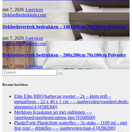
mrt 7, 2026
J-services
Dekbedbedrukken.com
Dekbedovertrek bedrukken – 140x200cm 70x100cm Polyester
mrt 7, 2026
J-services
Dekbedbedrukken.com
Dekbedovertrek bedrukken – 200x200cm 70x100cm Polyester
mrt 7, 2026
J-services
Recente berichten
Elite Elite BBQ/barbecue rooster – 2x – klem grill –
metaal/hout – 22 x 46 x 1 cm – – /aanbevolen/voordeel-deals-
algemeen14 [#588300]
Merkloos Kraskunst set met sjablonen – –
/speelgoed/speelgoed-nieuw-tips [#168600]
PlasticForte Plasticforte waterfles – 3x stuks – 1100 ml – met
dop roze – drinkfles – – /aanbevolen/map-4 [#286200]