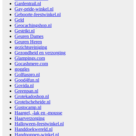
Gardentrail.nl
Gay-pride-winkel.nl
Geboorte-feestwinkel.nl
Geld
Geocachingshop.nl
Gestrikt.nl
Geuren Dames
Geuren Heren
gezichtsreiniging
Gezondheid en verzorging
Glampings.com
Gocashmere.com
goggles
Golftaspro.nl
Good4fun.nl
Govida.nl
Greenpan.nl
Grotekadoshop.nl
Grotelscheheide.nl
Gustocamp.nl
Haargel, -lak en -mousse
Haarverzorging
Halloween-feestwinkel.nl
Handdoekwereld.nl
Handpoppen-winkel.nl