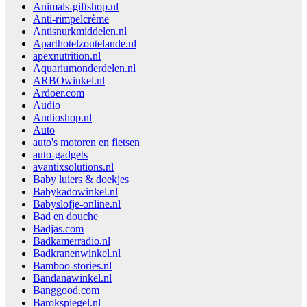
Animals-giftshop.nl
Anti-rimpelcrème
Antisnurkmiddelen.nl
Aparthotelzoutelande.nl
apexnutrition.nl
Aquariumonderdelen.nl
ARBOwinkel.nl
Ardoer.com
Audio
Audioshop.nl
Auto
auto's motoren en fietsen
auto-gadgets
avantixsolutions.nl
Baby luiers & doekjes
Babykadowinkel.nl
Babyslofje-online.nl
Bad en douche
Badjas.com
Badkamerradio.nl
Badkranenwinkel.nl
Bamboo-stories.nl
Bandanawinkel.nl
Banggood.com
Barokspiegel.nl