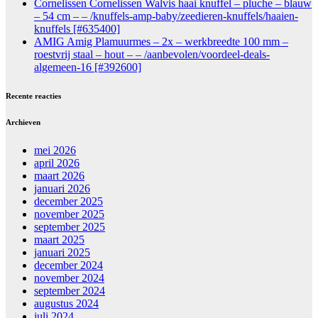
Cornelissen Cornelissen Walvis haai knuffel – pluche – blauw
– 54 cm – – /knuffels-amp-baby/zeedieren-knuffels/haaien-
knuffels [#635400]
AMIG Amig Plamuurmes – 2x – werkbreedte 100 mm –
roestvrij staal – hout – – /aanbevolen/voordeel-deals-
algemeen-16 [#392600]
Recente reacties
Archieven
mei 2026
april 2026
maart 2026
januari 2026
december 2025
november 2025
september 2025
maart 2025
januari 2025
december 2024
november 2024
september 2024
augustus 2024
juli 2024