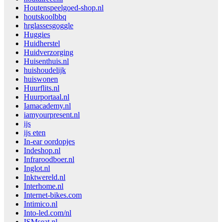
Houtenspeelgoed-shop.nl
houtskoolbbq
hrglassesgoggle
Huggies
Huidherstel
Huidverzorging
Huisenthuis.nl
huishoudelijk
huiswonen
Huurflits.nl
Huurportaal.nl
Iamacademy.nl
iamyourpresent.nl
ijs
ijs eten
In-ear oordopjes
Indeshop.nl
Infraroodboer.nl
Inglot.nl
Inktwereld.nl
Interhome.nl
Internet-bikes.com
Intimico.nl
Into-led.com/nl
ISMseat.nl