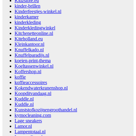
Kidzstore.eu
kinder-brillen
Kinderfeestjes-winkel.nl
kinderkamer
kinderkleding
Kinderkledingwinkel
Kitchenetteonline.nl
Kiteholland.eu
Kleinkantoor.nl
Knuffelkado.nl
Knuffelparadijs.nl
koeien-print-thema
Koeltassenwinkel.nl
Koffershop.nl
koffie
koffieaccessoires
Kokendwaterkranenshop.nl
Koopditvandaag.nl
Kuddle.nl
Kuddle.nl
Kunststofkozijnengroothandel.nl
kymocleaning.com
Lage sneakers
Lamor.nl
Lampentotaal.nl