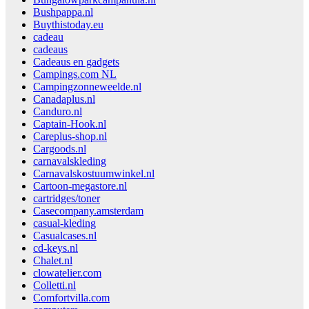
Bushpappa.nl
Buythistoday.eu
cadeau
cadeaus
Cadeaus en gadgets
Campings.com NL
Campingzonneweelde.nl
Canadaplus.nl
Canduro.nl
Captain-Hook.nl
Careplus-shop.nl
Cargoods.nl
carnavalskleding
Carnavalskostuumwinkel.nl
Cartoon-megastore.nl
cartridges/toner
Casecompany.amsterdam
casual-kleding
Casualcases.nl
cd-keys.nl
Chalet.nl
clowatelier.com
Colletti.nl
Comfortvilla.com