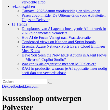
verkochte airco
seizoensgidsen
Carnaval 2026 datum voorbereiding en slim kopen
Pasen 2026 in Ede: De Ultieme Gids voor Activiteiten,
Uitjes en Beleving
IT Trends
De opkomst van AI-agents: hoe agentic AI het werk in
2026 fundamenteel verandert
Hoe AI de Focus Verlegt naar Waardecreatie
Condensed views on Kanban and Sprint boards
Essential Azure Network Ports Every Cloud Engineer
Must Know
Have You Seen the New MCP Actions in Agent Flows
in Microsoft Copilot Studio?
Wat kan ik als organisatie met een MCP Server?
RAG in productie: waarom je AI-applicatie meer nodig
heeft dan een vectordatabase
Dekbedbedrukken.com
Kussensloop ontwerpen
Polyester