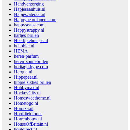
Handverzorging
Hapjesaanhuis.nl
Hapjescateraar.nl
Happybeardiapers.com
happysoaps.com
Happystrappy.nl
hartjes-brillen
Heerlijkehuisjes.nl
hellobier.nl
HEMA
heren-parfum
heren-zonnebrillen
heritage-hype.com
Herqua.nl
Hippepeer.nl
hippie-sixties-brillen
Hobbymax.nl
HockeyCity.nl
Homesweethome.nl
Hometogo.nl
Homixa.nl
Hoofdtelefoons
Horrenbouw.nl
HouseOfBritain.nl
houtdirect.nl