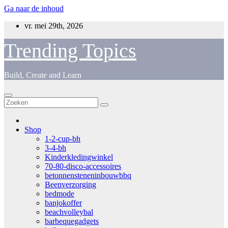
Ga naar de inhoud
vr. mei 29th, 2026
Trending Topics
Build, Create and Learn
Shop
1-2-cup-bh
3-4-bh
Kinderkledingwinkel
70-80-disco-accessoires
betonnensteneninbouwbbq
Beenverzorging
bedmode
banjokoffer
beachvolleybal
barbequegadgets