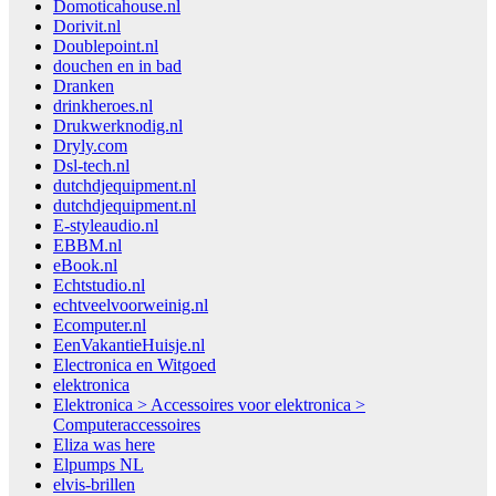
Domoticahouse.nl
Dorivit.nl
Doublepoint.nl
douchen en in bad
Dranken
drinkheroes.nl
Drukwerknodig.nl
Dryly.com
Dsl-tech.nl
dutchdjequipment.nl
dutchdjequipment.nl
E-styleaudio.nl
EBBM.nl
eBook.nl
Echtstudio.nl
echtveelvoorweinig.nl
Ecomputer.nl
EenVakantieHuisje.nl
Electronica en Witgoed
elektronica
Elektronica > Accessoires voor elektronica >
Computeraccessoires
Eliza was here
Elpumps NL
elvis-brillen