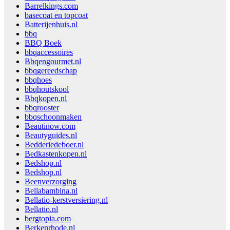
Barrelkings.com
basecoat en topcoat
Batterijenhuis.nl
bbq
BBQ Boek
bbqaccessoires
Bbqengourmet.nl
bbqgereedschap
bbqhoes
bbqhoutskool
Bbqkopen.nl
bbqrooster
bbqschoonmaken
Beautinow.com
Beautyguides.nl
Bedderiedeboer.nl
Bedkastenkopen.nl
Bedshop.nl
Bedshop.nl
Beenverzorging
Bellabambina.nl
Bellatio-kerstversiering.nl
Bellatio.nl
bergtopia.com
Berkenrhode.nl