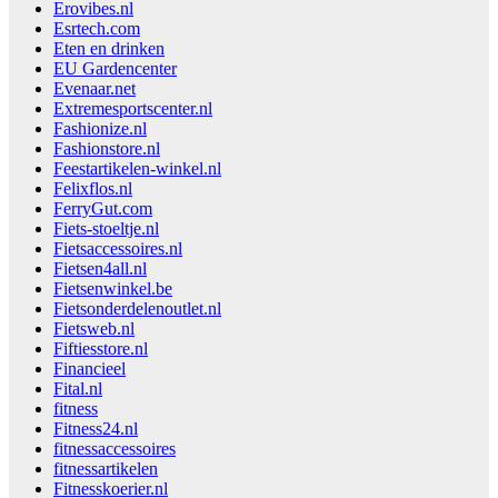
Erovibes.nl
Esrtech.com
Eten en drinken
EU Gardencenter
Evenaar.net
Extremesportscenter.nl
Fashionize.nl
Fashionstore.nl
Feestartikelen-winkel.nl
Felixflos.nl
FerryGut.com
Fiets-stoeltje.nl
Fietsaccessoires.nl
Fietsen4all.nl
Fietsenwinkel.be
Fietsonderdelenoutlet.nl
Fietsweb.nl
Fiftiesstore.nl
Financieel
Fital.nl
fitness
Fitness24.nl
fitnessaccessoires
fitnessartikelen
Fitnesskoerier.nl