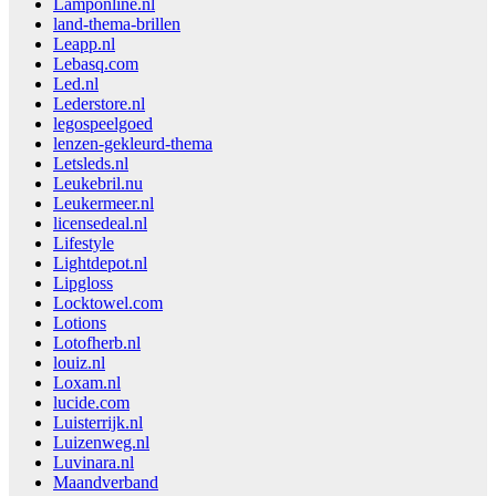
Lamponline.nl
land-thema-brillen
Leapp.nl
Lebasq.com
Led.nl
Lederstore.nl
legospeelgoed
lenzen-gekleurd-thema
Letsleds.nl
Leukebril.nu
Leukermeer.nl
licensedeal.nl
Lifestyle
Lightdepot.nl
Lipgloss
Locktowel.com
Lotions
Lotofherb.nl
louiz.nl
Loxam.nl
lucide.com
Luisterrijk.nl
Luizenweg.nl
Luvinara.nl
Maandverband