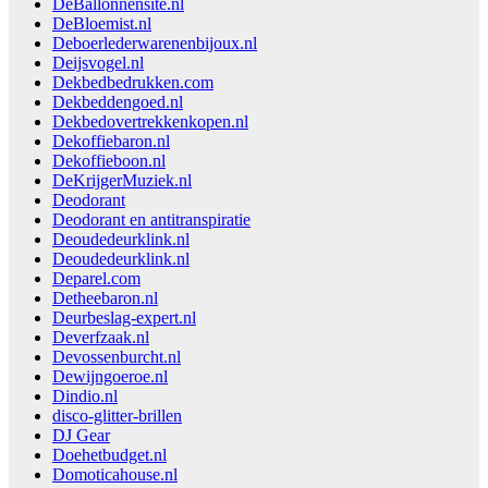
DeBallonnensite.nl
DeBloemist.nl
Deboerlederwarenenbijoux.nl
Deijsvogel.nl
Dekbedbedrukken.com
Dekbeddengoed.nl
Dekbedovertrekkenkopen.nl
Dekoffiebaron.nl
Dekoffieboon.nl
DeKrijgerMuziek.nl
Deodorant
Deodorant en antitranspiratie
Deoudedeurklink.nl
Deoudedeurklink.nl
Deparel.com
Detheebaron.nl
Deurbeslag-expert.nl
Deverfzaak.nl
Devossenburcht.nl
Dewijngoeroe.nl
Dindio.nl
disco-glitter-brillen
DJ Gear
Doehetbudget.nl
Domoticahouse.nl