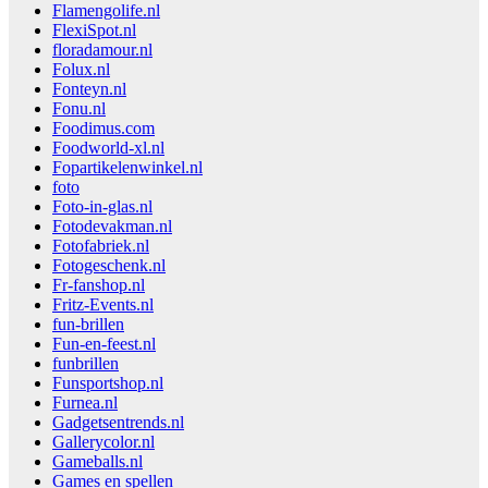
Flamengolife.nl
FlexiSpot.nl
floradamour.nl
Folux.nl
Fonteyn.nl
Fonu.nl
Foodimus.com
Foodworld-xl.nl
Fopartikelenwinkel.nl
foto
Foto-in-glas.nl
Fotodevakman.nl
Fotofabriek.nl
Fotogeschenk.nl
Fr-fanshop.nl
Fritz-Events.nl
fun-brillen
Fun-en-feest.nl
funbrillen
Funsportshop.nl
Furnea.nl
Gadgetsentrends.nl
Gallerycolor.nl
Gameballs.nl
Games en spellen