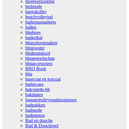
Beenverzorging
bedmode
banjokoffer
beachvolleybal
barbequegadgets
ballen
bbqhoes
basketbal
bbqschoonmaken
bbqrooster
bbqhoutskool
bbqgereedschap
bbqaccessoires
BBQ Boek
bbq
basecoat en topcoat
barbecues
balconette-bh
bakplaten
bagagetrolleysoutdoortassen
badpakken
badmode
badminton
Bad en douche
Bad & Douchegel