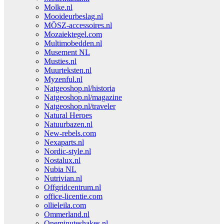
Molke.nl
Mooideurbeslag.nl
MŌSZ-accessoires.nl
Mozaiektegel.com
Multimobedden.nl
Musement NL
Musties.nl
Muurteksten.nl
Myzenful.nl
Natgeoshop.nl/historia
Natgeoshop.nl/magazine
Natgeoshop.nl/traveler
Natural Heroes
Natuurbazen.nl
New-rebels.com
Nexaparts.nl
Nordic-style.nl
Nostalux.nl
Nubia NL
Nutrivian.nl
Offgridcentrum.nl
office-licentie.com
ollieleila.com
Ommerland.nl
Oneminuteshakes.nl