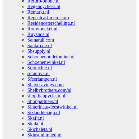
Refurb-phone.nl
Regencychess.nl
Remarkt.nl
Repeatcashmere.com
Residenceterschelling.nl
Rouwboeket.nl
Ruysbos.nl
Samarali.com
Santafixie.nl
Sbsupply.nl
Schoenenoutletonline.nl
Schoenenwinkel.nl
Scrunchie.nl
seranova.nl
Sfeerlampen.nl
Shavesavings.com
Shelbybrothers.com/nl
shop.happyclean.nl
Shoppartners.nl
Sinterklaas-feestwinkel.nl
Sizlanddezign.nl
Skafit.nl
Skala.nl
Skichalets.nl
Skinsunlimited.nl