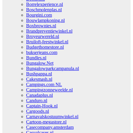
Borrelexperience.nl
Boschmolenplas.nl
Bourgini.com
Bouwlampkoning.nl
Boxbrownies.nl
Brandpreventiewinkel.nl
Broyeurwereld.nl
Bruiloft-feestwinkel.nl
Budgethomestore.nl
bukserjeans.com
Bundles.nl
Bungalow.Net
Bungalowparkcampanula.nl
Bushpappa.nl
Cakesmash.nl
Campings.com NL
Campingzonneweelde.nl
Canadaplus.nl
Canduro.nl
Captain-Hook.nl
Cargoods.nl
Carnavalskostuumwinkel.nl
Cartoon-megastore.nl
Casecompany.amsterdam
Casualcases.nl