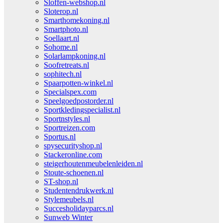
Sloffen-webshop.nl
Sloterop.nl
Smarthomekoning.nl
Smartphoto.nl
Soellaart.nl
Sohome.nl
Solarlampkoning.nl
Soofretreats.nl
sophitech.nl
Spaarpotten-winkel.nl
Specialspex.com
Speelgoedpostorder.nl
Sportkledingspecialist.nl
Sportnstyles.nl
Sportreizen.com
Sportus.nl
spysecurityshop.nl
Stackeronline.com
steigerhoutenmeubelenleiden.nl
Stoute-schoenen.nl
ST-shop.nl
Studentendrukwerk.nl
Stylemeubels.nl
Succesholidayparcs.nl
Sunweb Winter