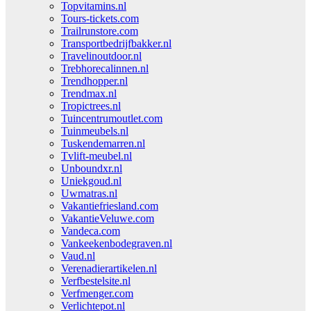
Topvitamins.nl
Tours-tickets.com
Trailrunstore.com
Transportbedrijfbakker.nl
Travelinoutdoor.nl
Trebhorecalinnen.nl
Trendhopper.nl
Trendmax.nl
Tropictrees.nl
Tuincentrumoutlet.com
Tuinmeubels.nl
Tuskendemarren.nl
Tvlift-meubel.nl
Unboundxr.nl
Uniekgoud.nl
Uwmatras.nl
Vakantiefriesland.com
VakantieVeluwe.com
Vandeca.com
Vankeekenbodegraven.nl
Vaud.nl
Verenadierartikelen.nl
Verfbestelsite.nl
Verfmenger.com
Verlichtepot.nl