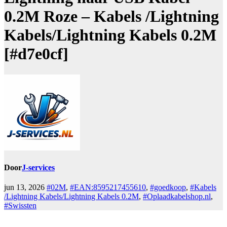
0.2M Roze – Kabels /Lightning
Kabels/Lightning Kabels 0.2M
[#d7e0cf]
Door
J-services
jun 13, 2026
#02M
,
#EAN:8595217455610
,
#goedkoop
,
#Kabels
/Lightning Kabels/Lightning Kabels 0.2M
,
#Oplaadkabelshop.nl
,
#Swissten