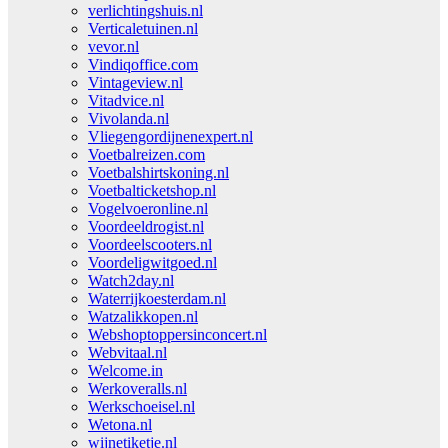
verlichtingshuis.nl
Verticaletuinen.nl
vevor.nl
Vindiqoffice.com
Vintageview.nl
Vitadvice.nl
Vivolanda.nl
Vliegengordijnenexpert.nl
Voetbalreizen.com
Voetbalshirtskoning.nl
Voetbalticketshop.nl
Vogelvoeronline.nl
Voordeeldrogist.nl
Voordeelscooters.nl
Voordeligwitgoed.nl
Watch2day.nl
Waterrijkoesterdam.nl
Watzalikkopen.nl
Webshoptoppersinconcert.nl
Webvitaal.nl
Welcome.in
Werkoveralls.nl
Werkschoeisel.nl
Wetona.nl
wijnetiketje.nl