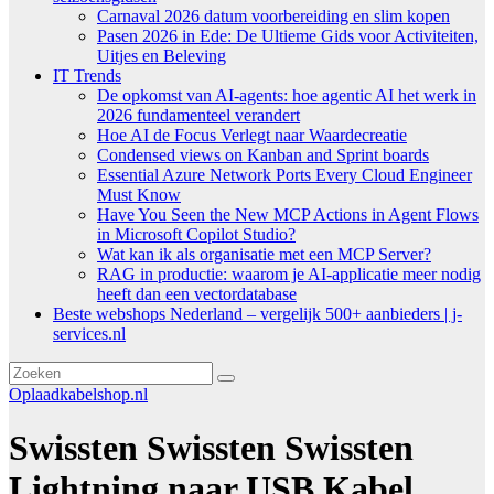
Carnaval 2026 datum voorbereiding en slim kopen
Pasen 2026 in Ede: De Ultieme Gids voor Activiteiten,
Uitjes en Beleving
IT Trends
De opkomst van AI-agents: hoe agentic AI het werk in
2026 fundamenteel verandert
Hoe AI de Focus Verlegt naar Waardecreatie
Condensed views on Kanban and Sprint boards
Essential Azure Network Ports Every Cloud Engineer
Must Know
Have You Seen the New MCP Actions in Agent Flows
in Microsoft Copilot Studio?
Wat kan ik als organisatie met een MCP Server?
RAG in productie: waarom je AI-applicatie meer nodig
heeft dan een vectordatabase
Beste webshops Nederland – vergelijk 500+ aanbieders | j-
services.nl
Oplaadkabelshop.nl
Swissten Swissten Swissten
Lightning naar USB Kabel