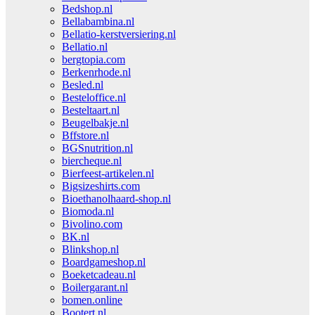
Bedshop.nl
Bellabambina.nl
Bellatio-kerstversiering.nl
Bellatio.nl
bergtopia.com
Berkenrhode.nl
Besled.nl
Besteloffice.nl
Besteltaart.nl
Beugelbakje.nl
Bffstore.nl
BGSnutrition.nl
biercheque.nl
Bierfeest-artikelen.nl
Bigsizeshirts.com
Bioethanolhaard-shop.nl
Biomoda.nl
Bivolino.com
BK.nl
Blinkshop.nl
Boardgameshop.nl
Boeketcadeau.nl
Boilergarant.nl
bomen.online
Bootert.nl