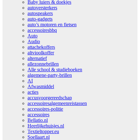
Baby luiers & doekjes
autoversterkers
autospeakers
auto-gadgets
auto’s motoren en fietsen
accessoiresbbq
Auto
Audio
attachekoffers
altvioolkoffer
alternatief
allezonnebrillen
Alle school & studieboeken
algemene-party-brillen
AI
Afwasmiddel
acties
accusvoorgereedschap
accessoiresalgemeenreistassen
accessoires-politie
accessoires
Bellatio.nl
Heerlijkehuisjes.nl
Textieltopper.eu
Soellaart.nl