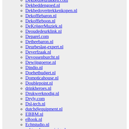
Dekbedbedrukken.com
Dekbeddengoed.nl
Dekbedovertrekkenkopen.nl
Dekoffiebaron.nl
Dekoffieboon.nl
DeKrijgerMuziek.nl
Deoudedeurklink.nl
Deparel.com
Detheebaron.nl
Deurbeslag-expert.nl
Deverfzaak.nl
Devossenburcht.nl
Dewijngoeroe.nl
Dindio.nl
Doehetbudget.nl
Domoticahouse.nl
Doublepoint.nl
drinkheroes.nl
Drukwerknodig.nl
Dryly.com
Dsl-tech.nl
dutchdjequipment.nl
EBBM.nl
eBook.nl
Echtstudio.nl