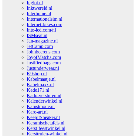
Inglot.nl
Inktwereld.nl
Interhome.nl
Internationalsim.nl
Internet-bikes.com
Into-led.com/nl
ISMseat.nl
Jan-magazine.nl
JetCamp.com
Johnbeerens.com
JoyofMatcha.com
Justifiedbags.com
Justunderwear.nl
K9shop.nl
Kabelmaatje.nl
Kabelmaxx.nl
Kade171.nl
Kado-versturen.nl
Kalenderwinkel.nl
Kamstmode.nl
Karo-art.nl
KeepItSneaker.nl
Keramischetafels.nl
Kerst-feestwinkel.nl
Kersttruien-winkel.nl