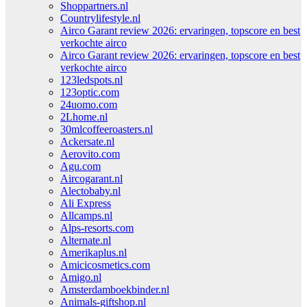
Shoppartners.nl
Countrylifestyle.nl
Airco Garant review 2026: ervaringen, topscore en best
verkochte airco
Airco Garant review 2026: ervaringen, topscore en best
verkochte airco
123ledspots.nl
123optic.com
24uomo.com
2Lhome.nl
30mlcoffeeroasters.nl
Ackersate.nl
Aerovito.com
Agu.com
Aircogarant.nl
Alectobaby.nl
Ali Express
Allcamps.nl
Alps-resorts.com
Alternate.nl
Amerikaplus.nl
Amicicosmetics.com
Amigo.nl
Amsterdamboekbinder.nl
Animals-giftshop.nl