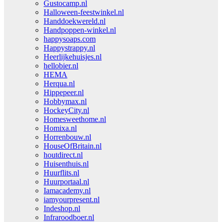
Gustocamp.nl
Halloween-feestwinkel.nl
Handdoekwereld.nl
Handpoppen-winkel.nl
happysoaps.com
Happystrappy.nl
Heerlijkehuisjes.nl
hellobier.nl
HEMA
Herqua.nl
Hippepeer.nl
Hobbymax.nl
HockeyCity.nl
Homesweethome.nl
Homixa.nl
Horrenbouw.nl
HouseOfBritain.nl
houtdirect.nl
Huisenthuis.nl
Huurflits.nl
Huurportaal.nl
Iamacademy.nl
iamyourpresent.nl
Indeshop.nl
Infraroodboer.nl