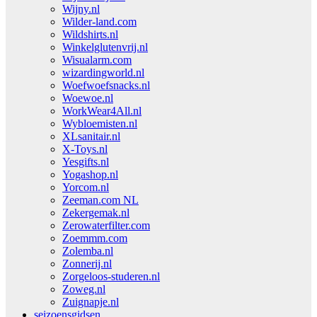
Wijny.nl
Wilder-land.com
Wildshirts.nl
Winkelglutenvrij.nl
Wisualarm.com
wizardingworld.nl
Woefwoefsnacks.nl
Woewoe.nl
WorkWear4All.nl
Wybloemisten.nl
XLsanitair.nl
X-Toys.nl
Yesgifts.nl
Yogashop.nl
Yorcom.nl
Zeeman.com NL
Zekergemak.nl
Zerowaterfilter.com
Zoemmm.com
Zolemba.nl
Zonnerij.nl
Zorgeloos-studeren.nl
Zoweg.nl
Zuignapje.nl
seizoensgidsen