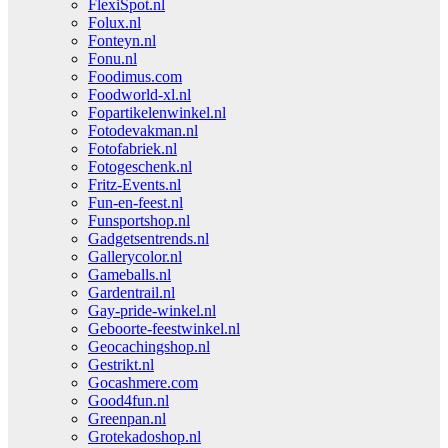
FlexiSpot.nl
Folux.nl
Fonteyn.nl
Fonu.nl
Foodimus.com
Foodworld-xl.nl
Fopartikelenwinkel.nl
Fotodevakman.nl
Fotofabriek.nl
Fotogeschenk.nl
Fritz-Events.nl
Fun-en-feest.nl
Funsportshop.nl
Gadgetsentrends.nl
Gallerycolor.nl
Gameballs.nl
Gardentrail.nl
Gay-pride-winkel.nl
Geboorte-feestwinkel.nl
Geocachingshop.nl
Gestrikt.nl
Gocashmere.com
Good4fun.nl
Greenpan.nl
Grotekadoshop.nl