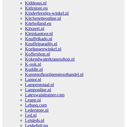
Kiddeaus.nl
Kidzstore.eu
Kinderfeestjes-winkel.nl
Kitchenetteonline.nl
Kiteholland.eu
Kitxpert.nl
Kleinkantoor.nl
Knuffelkado.nl
Knuffelparadijs.nl
Koeltassenwinkel.nl
Koffershop.nl
Kokendwaterkranenshop.nl
K-ook.nl
Kuddle.nl
Kunststofkozijnengroothandel.nl
Lamor.nl
Lampentotaal.nl
Lamponline.nl
Latexwaisttrainer.com
Leapp.nl
Lebasq.com
Lederstore.nl
Led.nl
Letsleds.nl
Leukebril.nu