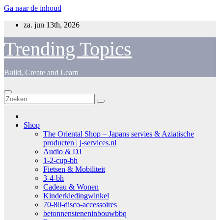
Ga naar de inhoud
za. jun 13th, 2026
Trending Topics
Build, Create and Learn
Shop
The Oriental Shop – Japans servies & Aziatische
producten | j-services.nl
Audio & DJ
1-2-cup-bh
Fietsen & Mobiliteit
3-4-bh
Cadeau & Wonen
Kinderkledingwinkel
70-80-disco-accessoires
betonnensteneninbouwbbq