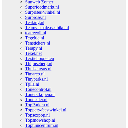
Sunweb Zomer
Superfoodmarkt.nl
Surprises-winkel.nl
Surprose.nl
Teaking.nl
Teamvismaleaseabike.nl
teatreeoil.nl
Tegeltje.nl
Tenstickers.nl
Terapy.nl
Texel.net
Textieltopper.eu
Thijmseberg.nl
Thuiscursus.nl
Timarco.nl
Tinyparks.nl
Tjilla.nl
Tonecontrol.nl
Toners-kopen.nl
Topdealer.nl
TopParken.nl
Toppers-feestwinkel.nl
Topsexpop.nl
Topsnowshop.nl
Toptuincentrum.nl