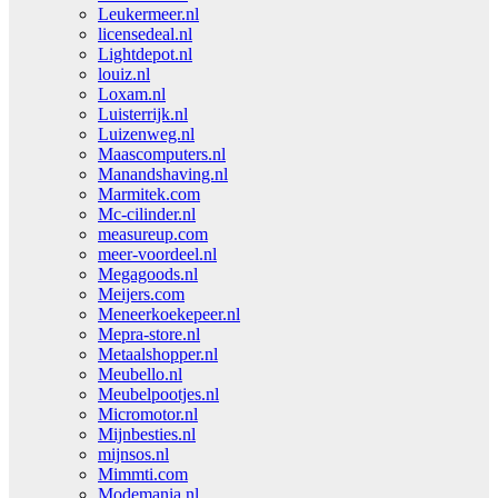
Leukermeer.nl
licensedeal.nl
Lightdepot.nl
louiz.nl
Loxam.nl
Luisterrijk.nl
Luizenweg.nl
Maascomputers.nl
Manandshaving.nl
Marmitek.com
Mc-cilinder.nl
measureup.com
meer-voordeel.nl
Megagoods.nl
Meijers.com
Meneerkoekepeer.nl
Mepra-store.nl
Metaalshopper.nl
Meubello.nl
Meubelpootjes.nl
Micromotor.nl
Mijnbesties.nl
mijnsos.nl
Mimmti.com
Modemania.nl