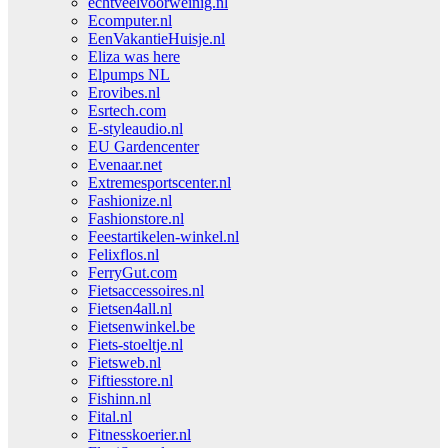
echtveelvoorweinig.nl
Ecomputer.nl
EenVakantieHuisje.nl
Eliza was here
Elpumps NL
Erovibes.nl
Esrtech.com
E-styleaudio.nl
EU Gardencenter
Evenaar.net
Extremesportscenter.nl
Fashionize.nl
Fashionstore.nl
Feestartikelen-winkel.nl
Felixflos.nl
FerryGut.com
Fietsaccessoires.nl
Fietsen4all.nl
Fietsenwinkel.be
Fiets-stoeltje.nl
Fietsweb.nl
Fiftiesstore.nl
Fishinn.nl
Fital.nl
Fitnesskoerier.nl