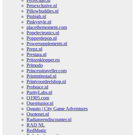
Perfectlab.nl
Petsexclusive.nl
Pillowbuddies.nl
Pinhigh.nl
Pinkystyle.nl
placethemoment.com
Popelectronics.nl
Popperdepop.nl
Powersupplements.nl
Prepz.nl
Prestara.nl
Prijzenklopper.eu
Primodo
Princesstraveller.com
Printmijnstad.nl
Printvoordeelshop.nl
Probrace.nl
PurityLabs.nl
Q1905.com
Questjunior.nl
Qugato | City Game Adventures
Quotenet.nl
Radiatorendiscounter.nl
RAD NL
RedMagic