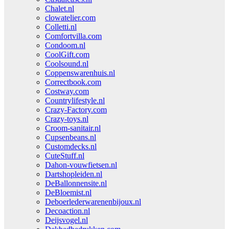
Chalet.nl
clowatelier.com
Colletti.nl
Comfortvilla.com
Condoom.nl
CoolGift.com
Coolsound.nl
Coppenswarenhuis.nl
Correctbook.com
Costway.com
Countrylifestyle.nl
Crazy-Factory.com
Crazy-toys.nl
Croom-sanitair.nl
Cupsenbeans.nl
Customdecks.nl
CuteStuff.nl
Dahon-vouwfietsen.nl
Dartshopleiden.nl
DeBallonnensite.nl
DeBloemist.nl
Deboerlederwarenenbijoux.nl
Decoaction.nl
Deijsvogel.nl