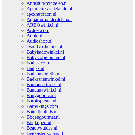
Antisnurkmiddelen.nl
Aparthotelzoutelande.nl
apexnutrition.nl
Aquariumonderdelen.nl
ARBOwinkel.nl
Ardoer.com
Atmk.nl
Audioshop.nl
avantixsolutions.nl
Babykadowinkel.nl
Babyslofje-online.nl
Badjas.com
Badjas.nl
Badkamerradio.nl
Badkranenwinkel.nl
Bamboo-stories.nl
Bandanawinkel.nl
Banggood.com
Barokspiegel.nl
Barrelkings.com
Batterijenhuis.nl
Bbqengourmet.nl
Bbqkopen.nl
Beautyguides.nl
Bedkastenkopen.nl