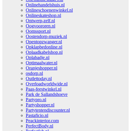
Onlinehandelshuis.nl
Onlineschoenenwinkel.nl
Onlineskateshop.nl
Ontwerp-zelf.nl
Oogvoororen.nl
Oomssport.nl
Oostendorp-muziek.nl
Opentopzwanger.nl
Opklapbedonline.nl
Oplaadkabelshop.nl
Oplabadje.nl
Optimaalwater.nl
Oranjeshopper.nl
osdorp.nl
Outlettoday.nl
Overloadworldwide.nl
Paas-feestwinkel.nl
Park de Sallandshoeve
Partypro.nl
Partyshopper.nl
Partytentendiscounter.nl
Pastaficio.nl
Peackinterior.com
PerfectBody.nl