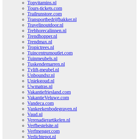
Topvitamins.nl
Tours-tickets.com
Trailrunstore.com
Transportbedrijfbakker.nl
Travelinoutdoor.nl
Trebhorecalinnen.nl
Trendhopper.nl
Trendmax.nl
Tropictrees.nl
Tuincentrumoutlet.com
Tuinmeubels.nl
Tuskendemarren.nl
Tvlift-meubel.nl
Unboundxr.nl
Uniekgoud.nl
Uwmatras.nl
Vakantiefriesland.com
VakantieVeluwe.com
Vandeca.com
Vankeekenbodegraven.nl
Vaud.nl
Verenadierartikelen.nl
Verfbestelsite.nl
Verfmenger.com
Verlichtepot.nl