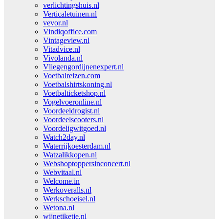
verlichtingshuis.nl
Verticaletuinen.nl
vevor.nl
Vindiqoffice.com
Vintageview.nl
Vitadvice.nl
Vivolanda.nl
Vliegengordijnenexpert.nl
Voetbalreizen.com
Voetbalshirtskoning.nl
Voetbalticketshop.nl
Vogelvoeronline.nl
Voordeeldrogist.nl
Voordeelscooters.nl
Voordeligwitgoed.nl
Watch2day.nl
Waterrijkoesterdam.nl
Watzalikkopen.nl
Webshoptoppersinconcert.nl
Webvitaal.nl
Welcome.in
Werkoveralls.nl
Werkschoeisel.nl
Wetona.nl
wijnetiketje.nl