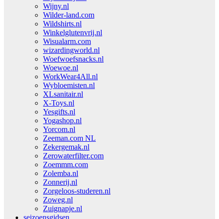
Wijny.nl
Wilder-land.com
Wildshirts.nl
Winkelglutenvrij.nl
Wisualarm.com
wizardingworld.nl
Woefwoefsnacks.nl
Woewoe.nl
WorkWear4All.nl
Wybloemisten.nl
XLsanitair.nl
X-Toys.nl
Yesgifts.nl
Yogashop.nl
Yorcom.nl
Zeeman.com NL
Zekergemak.nl
Zerowaterfilter.com
Zoemmm.com
Zolemba.nl
Zonnerij.nl
Zorgeloos-studeren.nl
Zoweg.nl
Zuignapje.nl
seizoensgidsen