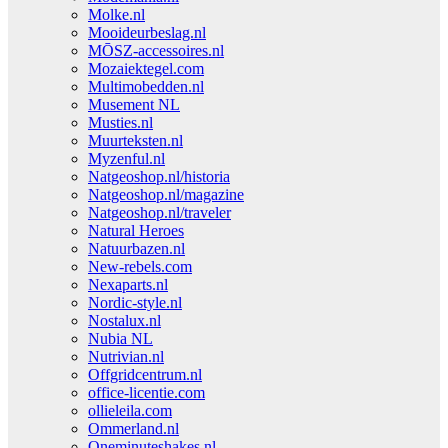
Molke.nl
Mooideurbeslag.nl
MŌSZ-accessoires.nl
Mozaiektegel.com
Multimobedden.nl
Musement NL
Musties.nl
Muurteksten.nl
Myzenful.nl
Natgeoshop.nl/historia
Natgeoshop.nl/magazine
Natgeoshop.nl/traveler
Natural Heroes
Natuurbazen.nl
New-rebels.com
Nexaparts.nl
Nordic-style.nl
Nostalux.nl
Nubia NL
Nutrivian.nl
Offgridcentrum.nl
office-licentie.com
ollieleila.com
Ommerland.nl
Oneminuteshakes.nl