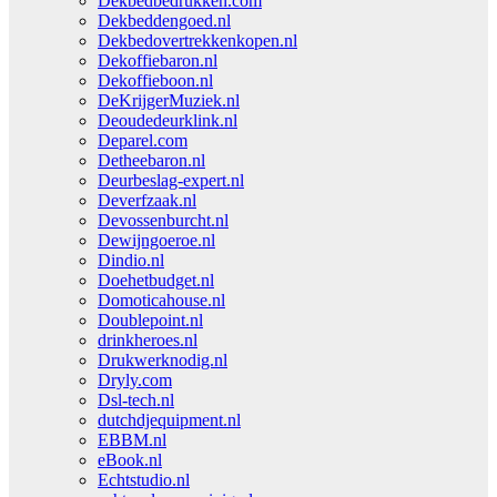
Dekbedbedrukken.com
Dekbeddengoed.nl
Dekbedovertrekkenkopen.nl
Dekoffiebaron.nl
Dekoffieboon.nl
DeKrijgerMuziek.nl
Deoudedeurklink.nl
Deparel.com
Detheebaron.nl
Deurbeslag-expert.nl
Deverfzaak.nl
Devossenburcht.nl
Dewijngoeroe.nl
Dindio.nl
Doehetbudget.nl
Domoticahouse.nl
Doublepoint.nl
drinkheroes.nl
Drukwerknodig.nl
Dryly.com
Dsl-tech.nl
dutchdjequipment.nl
EBBM.nl
eBook.nl
Echtstudio.nl