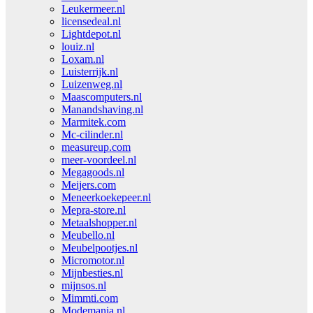
Leukermeer.nl
licensedeal.nl
Lightdepot.nl
louiz.nl
Loxam.nl
Luisterrijk.nl
Luizenweg.nl
Maascomputers.nl
Manandshaving.nl
Marmitek.com
Mc-cilinder.nl
measureup.com
meer-voordeel.nl
Megagoods.nl
Meijers.com
Meneerkoekepeer.nl
Mepra-store.nl
Metaalshopper.nl
Meubello.nl
Meubelpootjes.nl
Micromotor.nl
Mijnbesties.nl
mijnsos.nl
Mimmti.com
Modemania.nl