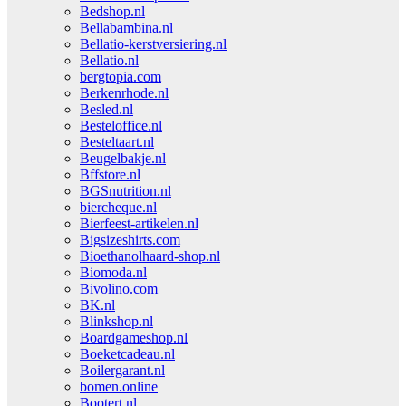
Bedshop.nl
Bellabambina.nl
Bellatio-kerstversiering.nl
Bellatio.nl
bergtopia.com
Berkenrhode.nl
Besled.nl
Besteloffice.nl
Besteltaart.nl
Beugelbakje.nl
Bffstore.nl
BGSnutrition.nl
biercheque.nl
Bierfeest-artikelen.nl
Bigsizeshirts.com
Bioethanolhaard-shop.nl
Biomoda.nl
Bivolino.com
BK.nl
Blinkshop.nl
Boardgameshop.nl
Boeketcadeau.nl
Boilergarant.nl
bomen.online
Bootert.nl