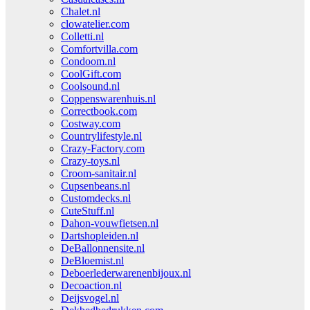
Chalet.nl
clowatelier.com
Colletti.nl
Comfortvilla.com
Condoom.nl
CoolGift.com
Coolsound.nl
Coppenswarenhuis.nl
Correctbook.com
Costway.com
Countrylifestyle.nl
Crazy-Factory.com
Crazy-toys.nl
Croom-sanitair.nl
Cupsenbeans.nl
Customdecks.nl
CuteStuff.nl
Dahon-vouwfietsen.nl
Dartshopleiden.nl
DeBallonnensite.nl
DeBloemist.nl
Deboerlederwarenenbijoux.nl
Decoaction.nl
Deijsvogel.nl