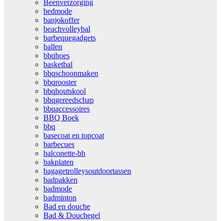
Beenverzorging
bedmode
banjokoffer
beachvolleybal
barbequegadgets
ballen
bbqhoes
basketbal
bbqschoonmaken
bbqrooster
bbqhoutskool
bbqgereedschap
bbqaccessoires
BBQ Boek
bbq
basecoat en topcoat
barbecues
balconette-bh
bakplaten
bagagetrolleysoutdoortassen
badpakken
badmode
badminton
Bad en douche
Bad & Douchegel