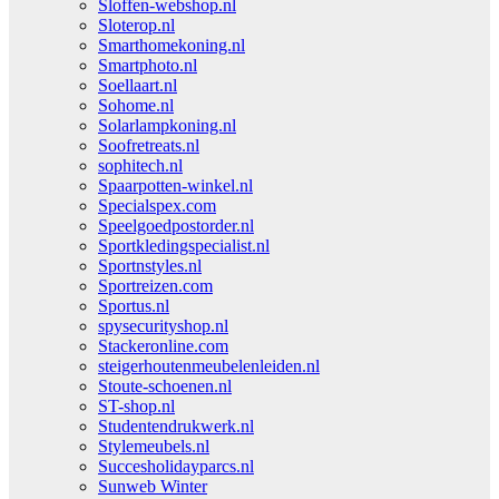
Sloffen-webshop.nl
Sloterop.nl
Smarthomekoning.nl
Smartphoto.nl
Soellaart.nl
Sohome.nl
Solarlampkoning.nl
Soofretreats.nl
sophitech.nl
Spaarpotten-winkel.nl
Specialspex.com
Speelgoedpostorder.nl
Sportkledingspecialist.nl
Sportnstyles.nl
Sportreizen.com
Sportus.nl
spysecurityshop.nl
Stackeronline.com
steigerhoutenmeubelenleiden.nl
Stoute-schoenen.nl
ST-shop.nl
Studentendrukwerk.nl
Stylemeubels.nl
Succesholidayparcs.nl
Sunweb Winter