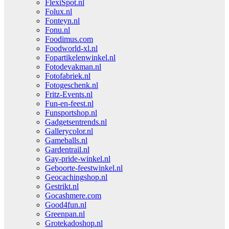
FlexiSpot.nl
Folux.nl
Fonteyn.nl
Fonu.nl
Foodimus.com
Foodworld-xl.nl
Fopartikelenwinkel.nl
Fotodevakman.nl
Fotofabriek.nl
Fotogeschenk.nl
Fritz-Events.nl
Fun-en-feest.nl
Funsportshop.nl
Gadgetsentrends.nl
Gallerycolor.nl
Gameballs.nl
Gardentrail.nl
Gay-pride-winkel.nl
Geboorte-feestwinkel.nl
Geocachingshop.nl
Gestrikt.nl
Gocashmere.com
Good4fun.nl
Greenpan.nl
Grotekadoshop.nl