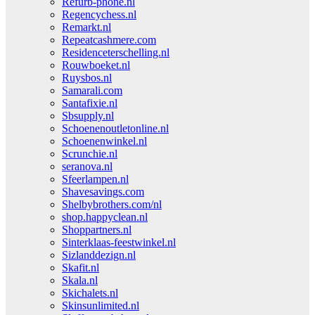
Refurb-phone.nl
Regencychess.nl
Remarkt.nl
Repeatcashmere.com
Residenceterschelling.nl
Rouwboeket.nl
Ruysbos.nl
Samarali.com
Santafixie.nl
Sbsupply.nl
Schoenenoutletonline.nl
Schoenenwinkel.nl
Scrunchie.nl
seranova.nl
Sfeerlampen.nl
Shavesavings.com
Shelbybrothers.com/nl
shop.happyclean.nl
Shoppartners.nl
Sinterklaas-feestwinkel.nl
Sizlanddezign.nl
Skafit.nl
Skala.nl
Skichalets.nl
Skinsunlimited.nl