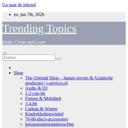
Ga naar de inhoud
zo. jun 7th, 2026
Trending Topics
Build, Create and Learn
Shop
The Oriental Shop – Japans servies & Aziatische
producten | j-services.nl
Audio & DJ
1-2-cup-bh
Fietsen & Mobiliteit
3-4-bh
Cadeau & Wonen
Kinderkledingwinkel
70-80-disco-accessoires
betonnensteneninbouwbbq