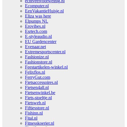
echtveelvoorweinig.nl
Ecomputer.nl
EenVakantieHuisje.nl
Eliza was here
Elpumps NL
Erovibes.nl
Esrtech.com
E-styleaudio.nl
EU Gardencenter
Evenaar.net
Extremesportscenter.nl
Fashionize.nl
Fashionstore.nl
Feestartikelen-winkel.nl
Felixflos.nl
FerryGut.com
Fietsaccessoires.nl
Fietsen4all.nl
Fietsenwinkel.be
Fiets-stoeltje.nl
Fietsweb.nl
Fiftiesstore.nl
Fishinn.nl
Fital.nl
Fitnesskoerier.nl