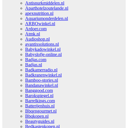
Antisnurkmiddelen.nl
Aparthotelzoutelande.nl
apexnutrition.nl
Aquariumonderdelen.nl
ARBOwinkel.nl
Ardoer.com
Atmk.nl
Audioshop.nl
avantixsolutions.nl
Babykadowinkel.nl
Babyslofje-online.nl
Badjas.com
Badjas.nl
Badkamerradio.nl
Badkranenwinkel.nl
Bamboo-stories.nl
Bandanawinkel.nl
Banggood.com
Barokspiegel.nl
Barrelkings.com
Batterijenhuis.nl
Bbqengourmet.nl
Bbqkopen.nl
Beautyguides.nl
Bedkastenkopen.nl