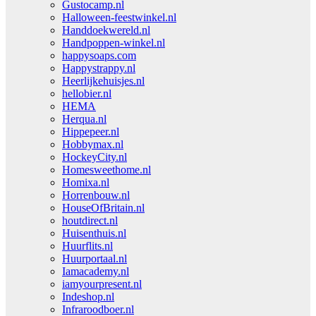
Gustocamp.nl
Halloween-feestwinkel.nl
Handdoekwereld.nl
Handpoppen-winkel.nl
happysoaps.com
Happystrappy.nl
Heerlijkehuisjes.nl
hellobier.nl
HEMA
Herqua.nl
Hippepeer.nl
Hobbymax.nl
HockeyCity.nl
Homesweethome.nl
Homixa.nl
Horrenbouw.nl
HouseOfBritain.nl
houtdirect.nl
Huisenthuis.nl
Huurflits.nl
Huurportaal.nl
Iamacademy.nl
iamyourpresent.nl
Indeshop.nl
Infraroodboer.nl