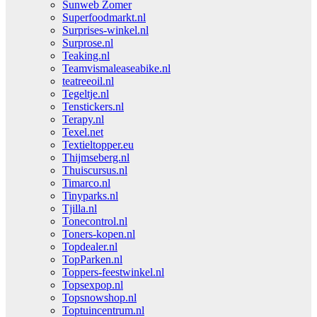
Sunweb Zomer
Superfoodmarkt.nl
Surprises-winkel.nl
Surprose.nl
Teaking.nl
Teamvismaleaseabike.nl
teatreeoil.nl
Tegeltje.nl
Tenstickers.nl
Terapy.nl
Texel.net
Textieltopper.eu
Thijmseberg.nl
Thuiscursus.nl
Timarco.nl
Tinyparks.nl
Tjilla.nl
Tonecontrol.nl
Toners-kopen.nl
Topdealer.nl
TopParken.nl
Toppers-feestwinkel.nl
Topsexpop.nl
Topsnowshop.nl
Toptuincentrum.nl