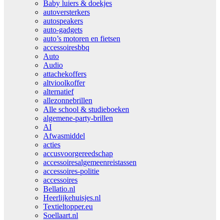
Baby luiers & doekjes
autoversterkers
autospeakers
auto-gadgets
auto’s motoren en fietsen
accessoiresbbq
Auto
Audio
attachekoffers
altvioolkoffer
alternatief
allezonnebrillen
Alle school & studieboeken
algemene-party-brillen
AI
Afwasmiddel
acties
accusvoorgereedschap
accessoiresalgemeenreistassen
accessoires-politie
accessoires
Bellatio.nl
Heerlijkehuisjes.nl
Textieltopper.eu
Soellaart.nl