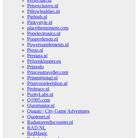
Perfectlab.nl
Petsexclusive.nl
Pillowbuddies.nl
Pinhigh.nl
Pinkystyle.nl
placethemoment.com
Popelectronics.nl
Popperdepop.nl
Powersupplements.nl
Prepz.nl
Prestara.nl
Prijzenklopper.eu
Primodo
Princesstraveller.com
Printmijnstad.nl
Printvoordeelshop.nl
Probrace.nl
PurityLabs.nl
Q1905.com
Questjunior.nl
Qugato | City Game Adventures
Quotenet.nl
Radiatorendiscounter.nl
RAD NL
RedMagic