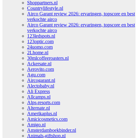
Shoppartners.nl
Countrylifestyle.nl
Airco Garant review 2026: ervaringen, topscore en best
verkochte airco
Airco Garant review 2026: ervaringen, topscore en best
verkochte airco
123ledspots.nl
123optic.com
24uomo.com
2Lhome.nl
30mlcoffeeroasters.nl
Ackersate.nl
Aerovito.com
Agu.com
Aircogarant.nl
Alectobaby.nl
Ali Express
Allcamps.nl
Alps-resorts.com
Alternate.nl
Amerikaplus.nl
Amicicosmetics.com
Amigo.nl
Amsterdamboekbinder.nl
Animals-giftshop.nl