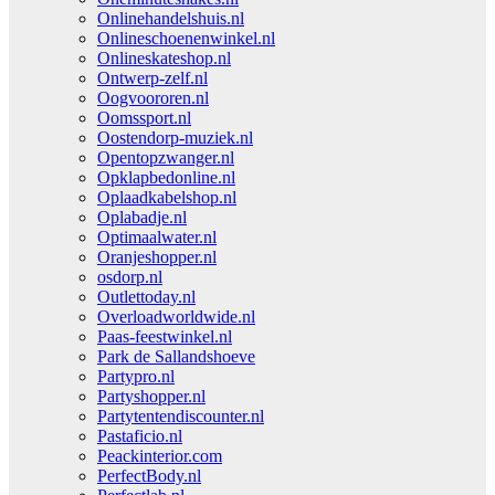
Onlinehandelshuis.nl
Onlineschoenenwinkel.nl
Onlineskateshop.nl
Ontwerp-zelf.nl
Oogvoororen.nl
Oomssport.nl
Oostendorp-muziek.nl
Opentopzwanger.nl
Opklapbedonline.nl
Oplaadkabelshop.nl
Oplabadje.nl
Optimaalwater.nl
Oranjeshopper.nl
osdorp.nl
Outlettoday.nl
Overloadworldwide.nl
Paas-feestwinkel.nl
Park de Sallandshoeve
Partypro.nl
Partyshopper.nl
Partytentendiscounter.nl
Pastaficio.nl
Peackinterior.com
PerfectBody.nl