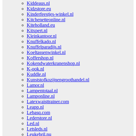
Kiddeaus.nl
Kidzstore.eu
Kinderfeestjes-winkel.nl
Kitchenetteonline.nl
Kiteholland.eu
Kitxpert.nl
Kleinkantoor.nl
Knuffelkado.nl
Knuffelparadijs.nl
Koeltassenwinkel.nl
Koffershop.nl
Kokendwaterkranenshop.nl
K-ook.nl
Kuddle.nl
Kunststofkozijnengroothandel.nl
Lamor.nl
Lampentotaal.nl
Lamponline.nl
Latexwaisttrainer.com
Leapp.nl
Lebasq.com
Lederstore.nl
Led.nl
Letsleds.nl
Leukebril.nu