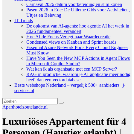
Carnaval 2026 datum voorbereiding en slim kopen
Pasen 2026 in Ede: De Ultieme Gids voor Activiteiten,
Uitjes en Beleving
IT Trends
De opkomst van AI-agents: hoe agentic AI het werk in
2026 fundamenteel verandert
Hoe AI de Focus Verlegt naar Waardecreatie
Condensed views on Kanban and Sprint boards
Essential Azure Network Ports Every Cloud Engineer
Must Know
Have You Seen the New MCP Actions in Agent Flows
in Microsoft Copilot Studio?
Wat kan ik als organisatie met een MCP Server?
RAG in productie: waarom je AI-applicatie meer nodig
heeft dan een vectordatabase
Beste webshops Nederland – vergelijk 500+ aanbieders | j-
services.nl
Aparthotelzoutelande.nl
Luxuriöses Appartement für 4
Personen (Haustier erlaubt) |