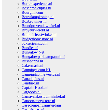
Borrelexperience.nl
Boschmolenplas.nl
Bourgini.com
Bouwlampkoning.nl
Boxbrownies.nl
Brandpreventiewinkel.nl
Broyeurwereld.nl
Bruiloft-feestwinkel.nl
Budgethomestore.nl
bukserjeans.com
Bundles.nl
Bungalow.Net
Bungalowparkcampanula.nl
Bushpappa.nl
Cakesmash.nl
Campings.com NL
Campingzonneweelde.nl
Canadaplus.nl
Canduro.nl
Captain-Hook.nl
Cargoods.nl
Carnavalskostuumwinkel.nl
Cartoon-megastore.nl
Casecompany.amsterdam
Casualcases.nl