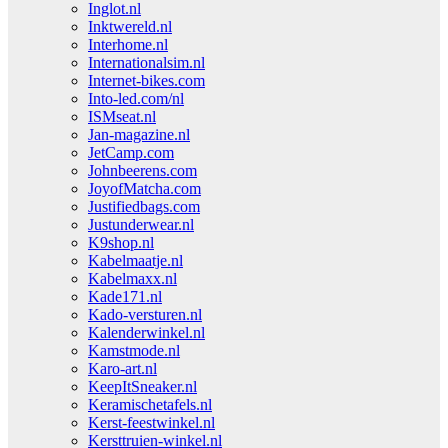
Inglot.nl
Inktwereld.nl
Interhome.nl
Internationalsim.nl
Internet-bikes.com
Into-led.com/nl
ISMseat.nl
Jan-magazine.nl
JetCamp.com
Johnbeerens.com
JoyofMatcha.com
Justifiedbags.com
Justunderwear.nl
K9shop.nl
Kabelmaatje.nl
Kabelmaxx.nl
Kade171.nl
Kado-versturen.nl
Kalenderwinkel.nl
Kamstmode.nl
Karo-art.nl
KeepItSneaker.nl
Keramischetafels.nl
Kerst-feestwinkel.nl
Kersttruien-winkel.nl