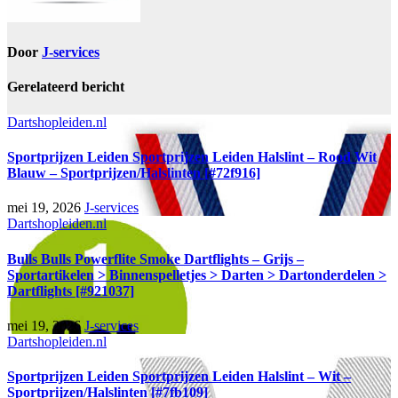
Door
J-services
Gerelateerd bericht
Dartshopleiden.nl
Sportprijzen Leiden Sportprijzen Leiden Halslint – Rood Wit
Blauw – Sportprijzen/Halslinten [#72f916]
mei 19, 2026
J-services
Dartshopleiden.nl
Bulls Bulls Powerflite Smoke Dartflights – Grijs –
Sportartikelen > Binnenspelletjes > Darten > Dartonderdelen >
Dartflights [#921037]
mei 19, 2026
J-services
Dartshopleiden.nl
Sportprijzen Leiden Sportprijzen Leiden Halslint – Wit –
Sportprijzen/Halslinten [#7fb109]