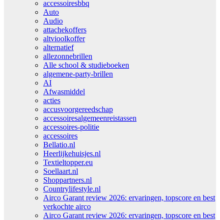
accessoiresbbq
Auto
Audio
attachekoffers
altvioolkoffer
alternatief
allezonnebrillen
Alle school & studieboeken
algemene-party-brillen
AI
Afwasmiddel
acties
accusvoorgereedschap
accessoiresalgemeenreistassen
accessoires-politie
accessoires
Bellatio.nl
Heerlijkehuisjes.nl
Textieltopper.eu
Soellaart.nl
Shoppartners.nl
Countrylifestyle.nl
Airco Garant review 2026: ervaringen, topscore en best
verkochte airco
Airco Garant review 2026: ervaringen, topscore en best