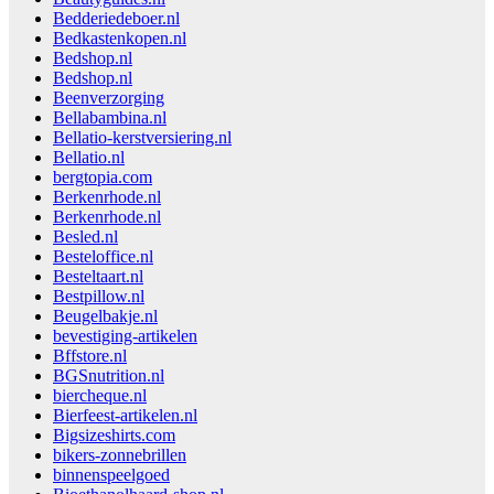
Bedderiedeboer.nl
Bedkastenkopen.nl
Bedshop.nl
Bedshop.nl
Beenverzorging
Bellabambina.nl
Bellatio-kerstversiering.nl
Bellatio.nl
bergtopia.com
Berkenrhode.nl
Berkenrhode.nl
Besled.nl
Besteloffice.nl
Besteltaart.nl
Bestpillow.nl
Beugelbakje.nl
bevestiging-artikelen
Bffstore.nl
BGSnutrition.nl
biercheque.nl
Bierfeest-artikelen.nl
Bigsizeshirts.com
bikers-zonnebrillen
binnenspeelgoed