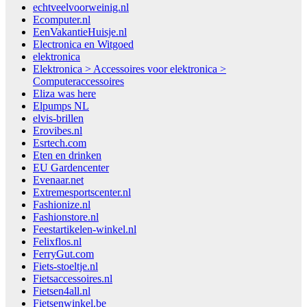
echtveelvoorweinig.nl
Ecomputer.nl
EenVakantieHuisje.nl
Electronica en Witgoed
elektronica
Elektronica > Accessoires voor elektronica >
Computeraccessoires
Eliza was here
Elpumps NL
elvis-brillen
Erovibes.nl
Esrtech.com
Eten en drinken
EU Gardencenter
Evenaar.net
Extremesportscenter.nl
Fashionize.nl
Fashionstore.nl
Feestartikelen-winkel.nl
Felixflos.nl
FerryGut.com
Fiets-stoeltje.nl
Fietsaccessoires.nl
Fietsen4all.nl
Fietsenwinkel.be