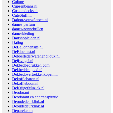
Culture
Cupsenbeans.nl
Customdecks.nl
CuteStuff.nl
Dahon-vouwfietsen.nl
dames-parfum
dames-zonnebrillen
dameskleding
Dartshopleiden.nl
Dating
DeBallonnensite.nl
DeBloemist.nl
Deboerlederwarenenbijoux.nl
Deijsvogel.nl
Dekbedbedrukken.com
Dekbeddengoed.nl
Dekbedovertrekkenkopen.nl
Dekoffiebaron.nl
Dekoffieboon.nl
DeKrijgerMuziek.nl
Deodorant
Deodorant en antitranspiratie
Deoudedeurklink.nl
Deoudedeurklink.nl
Deparel.com