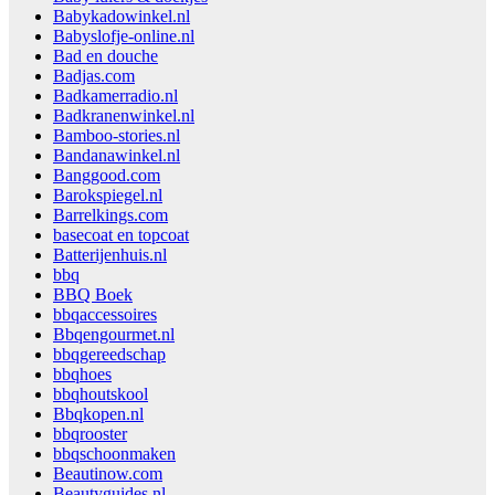
Babykadowinkel.nl
Babyslofje-online.nl
Bad en douche
Badjas.com
Badkamerradio.nl
Badkranenwinkel.nl
Bamboo-stories.nl
Bandanawinkel.nl
Banggood.com
Barokspiegel.nl
Barrelkings.com
basecoat en topcoat
Batterijenhuis.nl
bbq
BBQ Boek
bbqaccessoires
Bbqengourmet.nl
bbqgereedschap
bbqhoes
bbqhoutskool
Bbqkopen.nl
bbqrooster
bbqschoonmaken
Beautinow.com
Beautyguides.nl