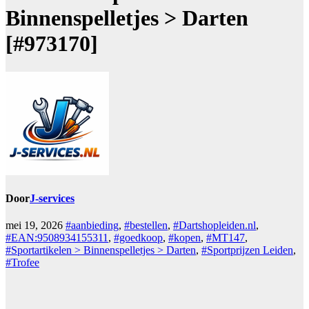
Binnenspelletjes > Darten
[#973170]
Door
J-services
mei 19, 2026
#aanbieding
,
#bestellen
,
#Dartshopleiden.nl
,
#EAN:9508934155311
,
#goedkoop
,
#kopen
,
#MT147
,
#Sportartikelen > Binnenspelletjes > Darten
,
#Sportprijzen Leiden
,
#Trofee