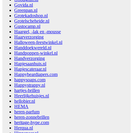
Govida.nl
Greenpan.nl
Grotekadoshop.nl
Grotelscheheide.nl
Gustocamp.nl
Haargel, -lak en -mousse
Haarverzorging
Halloween-feestwinkel.nl
Handdoekwereld.nl
Handpoppen-winkel.nl
Handverzorging
Hapjesaanhuis.nl
Hapjescateraar.nl
Happybeardiapers.com
happysoaps.com
Happystrappy.nl
hartjes-brillen
Heerlijkehuisjes.nl
hellobier.nl
HEMA
heren-parfum
heren-zonnebrillen
heritage-hype.com
Herqua.nl