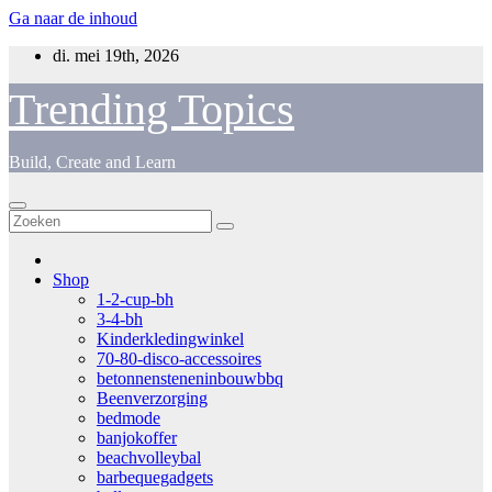
Ga naar de inhoud
di. mei 19th, 2026
Trending Topics
Build, Create and Learn
Shop
1-2-cup-bh
3-4-bh
Kinderkledingwinkel
70-80-disco-accessoires
betonnensteneninbouwbbq
Beenverzorging
bedmode
banjokoffer
beachvolleybal
barbequegadgets