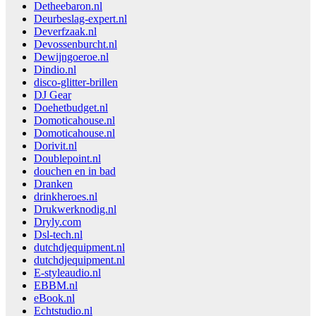
Detheebaron.nl
Deurbeslag-expert.nl
Deverfzaak.nl
Devossenburcht.nl
Dewijngoeroe.nl
Dindio.nl
disco-glitter-brillen
DJ Gear
Doehetbudget.nl
Domoticahouse.nl
Domoticahouse.nl
Dorivit.nl
Doublepoint.nl
douchen en in bad
Dranken
drinkheroes.nl
Drukwerknodig.nl
Dryly.com
Dsl-tech.nl
dutchdjequipment.nl
dutchdjequipment.nl
E-styleaudio.nl
EBBM.nl
eBook.nl
Echtstudio.nl