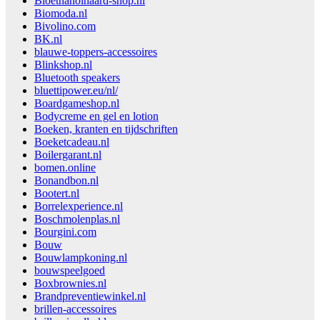
Bioethanolhaard-shop.nl
Biomoda.nl
Bivolino.com
BK.nl
blauwe-toppers-accessoires
Blinkshop.nl
Bluetooth speakers
bluettipower.eu/nl/
Boardgameshop.nl
Bodycreme en gel en lotion
Boeken, kranten en tijdschriften
Boeketcadeau.nl
Boilergarant.nl
bomen.online
Bonandbon.nl
Bootert.nl
Borrelexperience.nl
Boschmolenplas.nl
Bourgini.com
Bouw
Bouwlampkoning.nl
bouwspeelgoed
Boxbrownies.nl
Brandpreventiewinkel.nl
brillen-accessoires