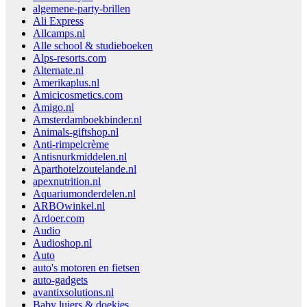
algemene-party-brillen
Ali Express
Allcamps.nl
Alle school & studieboeken
Alps-resorts.com
Alternate.nl
Amerikaplus.nl
Amicicosmetics.com
Amigo.nl
Amsterdamboekbinder.nl
Animals-giftshop.nl
Anti-rimpelcrème
Antisnurkmiddelen.nl
Aparthotelzoutelande.nl
apexnutrition.nl
Aquariumonderdelen.nl
ARBOwinkel.nl
Ardoer.com
Audio
Audioshop.nl
Auto
auto's motoren en fietsen
auto-gadgets
avantixsolutions.nl
Baby luiers & doekjes