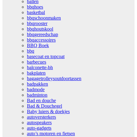
ballen
bbqhoes
basketbal
bbqschoonmaken
bbqrooster
bbqhoutskool
bbqgereedschap
bbqaccessoires
BBQ Boek
bbq
basecoat en topcoat
barbecues
balconette-bh
bakplaten
bagagetrolleysoutdoortassen
badpakken
badmode
badminton
Bad en douche
Bad & Douchegel
Baby luiers & doekjes
autoversterkers
autospeakers
auto-gadgets
auto’s motoren en fietsen