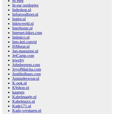
ijs eten
In-ear oordopjes
Indeshop.nl
Infraroodboer.nl
Inglot.nl
Inktwereld.nl
Interhome.nl
Internet-bikes.com
Intimico.nl
Into-led.com/nl
ISMseat.nl
Jan-magazine.nl
JetCamp.com
jewelry
Johnbeerens.com
JoyofMatcha.com
Justifiedbags.com
Justunderwear.nl
K-ook.nl
K9shop.nl
kaarsen
Kabelmaatje.nl
Kabelmaxx.nl
Kade171.nl
Kado-versturen.nl