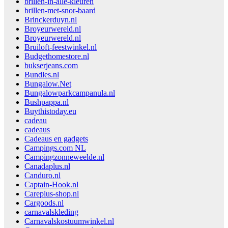
brillen-in-alle-kleuren
brillen-met-snor-baard
Brinckerduyn.nl
Broyeurwereld.nl
Broyeurwereld.nl
Bruiloft-feestwinkel.nl
Budgethomestore.nl
bukserjeans.com
Bundles.nl
Bungalow.Net
Bungalowparkcampanula.nl
Bushpappa.nl
Buythistoday.eu
cadeau
cadeaus
Cadeaus en gadgets
Campings.com NL
Campingzonneweelde.nl
Canadaplus.nl
Canduro.nl
Captain-Hook.nl
Careplus-shop.nl
Cargoods.nl
carnavalskleding
Carnavalskostuumwinkel.nl