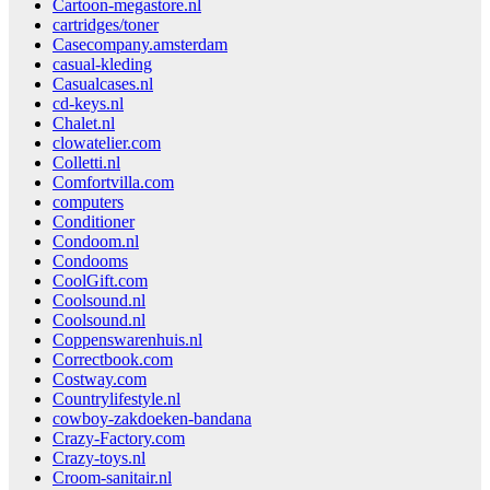
Cartoon-megastore.nl
cartridges/toner
Casecompany.amsterdam
casual-kleding
Casualcases.nl
cd-keys.nl
Chalet.nl
clowatelier.com
Colletti.nl
Comfortvilla.com
computers
Conditioner
Condoom.nl
Condooms
CoolGift.com
Coolsound.nl
Coolsound.nl
Coppenswarenhuis.nl
Correctbook.com
Costway.com
Countrylifestyle.nl
cowboy-zakdoeken-bandana
Crazy-Factory.com
Crazy-toys.nl
Croom-sanitair.nl