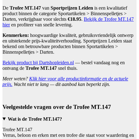
De
Trofee MT.147
van
Sportprijzen Leiden
is een kwalitatief
product binnen de categorie Sportartikelen > Binnenspelletjes >
Darten, verkrijgbaar voor slechts
€18.95
.
Bekijk de Trofee MT.147
hier
en profiteer van snelle levering.
Kenmerken:
hoogwaardige kwaliteit, gebruiksvriendelijk ontwerp
en uitstekende prijs-kwaliteitverhouding. Sportprijzen Leiden staat
bekend om betrouwbare producten binnen Sportartikelen >
Binnenspelletjes > Darten.
Bekijk product bij Dartshopleiden.nl
— bestel vandaag nog en
ontvang de
Trofee MT.147
snel thuis.
Meer weten?
Klik hier voor alle productinformatie en de actuele
prijs.
Wacht niet te lang — dit aanbod kan beperkt zijn.
Veelgestelde vragen over de Trofee MT.147
Wat is de Trofee MT.147?
Trofee MT.147
Verras, beloon en erken met een trofee die staat voor waardering en