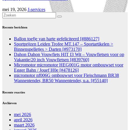
mei 19, 2026
J-services
Recente berichten
Ballon toefje van harte gefeliciteerd [#886127]
Sportprijzen Leiden Trofee MT.147 – Sportartikelen >
Binnenspelletjes > Darten [#973170]
Dahon Dahon Vouwfiets HIT I3 Wit – Vouwfietsen voor op
Vakantie/20 inch Vouwfietsen [#839760]
Micromotor micromotor HEG001G motor ombouwset voor
Egger Bahn / Jouef H0e [#478126]
micromotor nf006G ombouwset voor Fleischmann BR38
Wannentender, BR50 Wannentender, u.a. [#55140]
Recente reacties
Archieven
mei 2026
april 2026
maart 2026