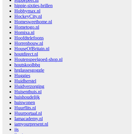
Hippepeer.nl
hippie-sixties-brillen
Hobbymax.nl
HockeyCity.nl
Homesweethome.nl
Hometogo.nl
Homixa.nl
Hoofdtelefoons
Horrenbouw.nl
HouseOfBritain.nl
houtdirect.nl
Houtenspeelgoed-shop.nl
houtskoolbbq
hrglassesgoggle
Huggies
Huidherstel
Huidverzorging
Huisenthuis.nl
huishoudelijk
huiswonen
Huurflits.nl
Huurportaal.nl
Iamacademy.nl
iamyourpresent.nl
ijs