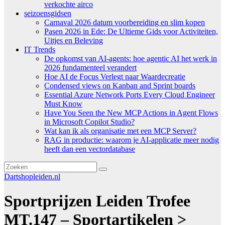
verkochte airco
seizoensgidsen
Carnaval 2026 datum voorbereiding en slim kopen
Pasen 2026 in Ede: De Ultieme Gids voor Activiteiten,
Uitjes en Beleving
IT Trends
De opkomst van AI-agents: hoe agentic AI het werk in
2026 fundamenteel verandert
Hoe AI de Focus Verlegt naar Waardecreatie
Condensed views on Kanban and Sprint boards
Essential Azure Network Ports Every Cloud Engineer
Must Know
Have You Seen the New MCP Actions in Agent Flows
in Microsoft Copilot Studio?
Wat kan ik als organisatie met een MCP Server?
RAG in productie: waarom je AI-applicatie meer nodig
heeft dan een vectordatabase
Dartshopleiden.nl
Sportprijzen Leiden Trofee
MT.147 – Sportartikelen >