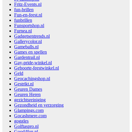
Fritz-Events.nl
fun-brillen
Fun-en-feest.nl
funbrillen
Funsportshop.nl
Furnea.nl
Gadgetsentrends.nl
Gallerycolor.nl
Gameballs.nl
Games en spellen
Gardentrail.nl
Gay-pride-winkel.nl
Geboorte-feestwinkel.nl
Geld
Geocachingshop.nl
Gestrikt.nl
Geuren Dames
Geuren Heren
gezichtsreiniging
Gezondheid en verzorging
Glampings.com
Gocashmere.com
goggles
Golftaspro.nl
Good4fun.nl