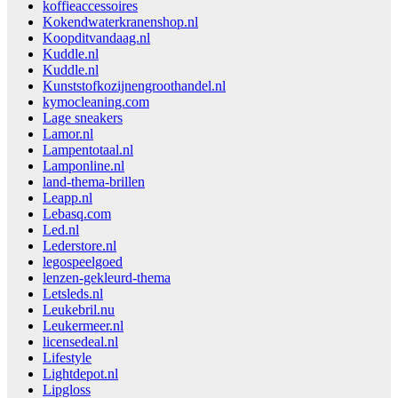
koffieaccessoires
Kokendwaterkranenshop.nl
Koopditvandaag.nl
Kuddle.nl
Kuddle.nl
Kunststofkozijnengroothandel.nl
kymocleaning.com
Lage sneakers
Lamor.nl
Lampentotaal.nl
Lamponline.nl
land-thema-brillen
Leapp.nl
Lebasq.com
Led.nl
Lederstore.nl
legospeelgoed
lenzen-gekleurd-thema
Letsleds.nl
Leukebril.nu
Leukermeer.nl
licensedeal.nl
Lifestyle
Lightdepot.nl
Lipgloss