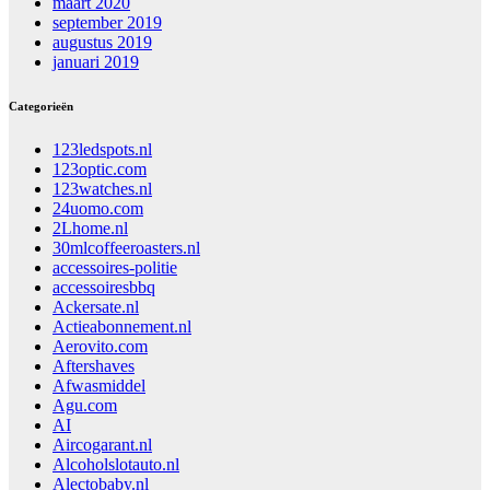
maart 2020
september 2019
augustus 2019
januari 2019
Categorieën
123ledspots.nl
123optic.com
123watches.nl
24uomo.com
2Lhome.nl
30mlcoffeeroasters.nl
accessoires-politie
accessoiresbbq
Ackersate.nl
Actieabonnement.nl
Aerovito.com
Aftershaves
Afwasmiddel
Agu.com
AI
Aircogarant.nl
Alcoholslotauto.nl
Alectobaby.nl