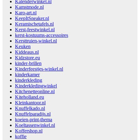
Kalenderwinkel.nl
Kamstmode.nl
Karo-art.nl
KeepItSneaker.nl
Keramischetafels.nl
Kerst-feestwinkel.nl
kerst-kostuums-accessoires
Kersttruien-winkel.nl
Keuken
Kiddeaus.nl
Kidzstore.eu
kinder-brillen
Kinderfeestjes-winkel.nl
kinderkamer
kinderkleding
Kinderkledingwinkel
Kitchenetteonline.nl
Kiteholland.eu
Kleinkantoor.nl
Knuffelkado.nl
Knuffelparadijs.nl
koeien-print-thema
Koeltassenwinkel.nl
Koffershop.nl
koffie