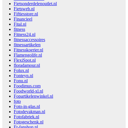
Fietsonderdelenoutlet.nl
Fietsweb.nl
Fiftiesstore.nl
Financieel
Fital.nl
fitness
Fitness24.nl
fitnessaccessoires
fitnessartikelen
Fitnesskoerier.nl
Flamengolife.nl
FlexiSpot.nl
floradamour.nl
Folux.nl
Fonteyn.nl
Fonu.nl
Foodimus.com
Foodworld-xl.nl
Fopartikelenwinkel.nl
foto
Foto-in-glas.nl
Fotodevakman.nl
Fotofabriek.nl
Fotogeschenk.nl
Fr-fanshop.nl