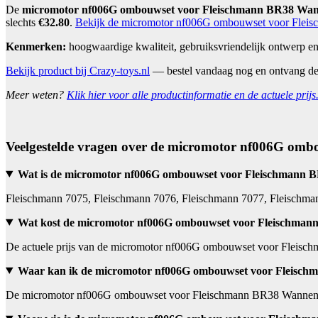
De
micromotor nf006G ombouwset voor Fleischmann BR38 Wann
slechts
€32.80
.
Bekijk de micromotor nf006G ombouwset voor Fleis
Kenmerken:
hoogwaardige kwaliteit, gebruiksvriendelijk ontwerp en 
Bekijk product bij Crazy-toys.nl
— bestel vandaag nog en ontvang d
Meer weten?
Klik hier voor alle productinformatie en de actuele prijs
Veelgestelde vragen over de micromotor nf006G om
Wat is de micromotor nf006G ombouwset voor Fleischmann 
Fleischmann 7075, Fleischmann 7076, Fleischmann 7077, Fleischma
Wat kost de micromotor nf006G ombouwset voor Fleischman
De actuele prijs van de micromotor nf006G ombouwset voor Fleischm
Waar kan ik de micromotor nf006G ombouwset voor Fleisch
De micromotor nf006G ombouwset voor Fleischmann BR38 Wannentende