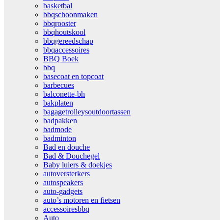
basketbal
bbqschoonmaken
bbqrooster
bbqhoutskool
bbqgereedschap
bbqaccessoires
BBQ Boek
bbq
basecoat en topcoat
barbecues
balconette-bh
bakplaten
bagagetrolleysoutdoortassen
badpakken
badmode
badminton
Bad en douche
Bad & Douchegel
Baby luiers & doekjes
autoversterkers
autospeakers
auto-gadgets
auto’s motoren en fietsen
accessoiresbbq
Auto