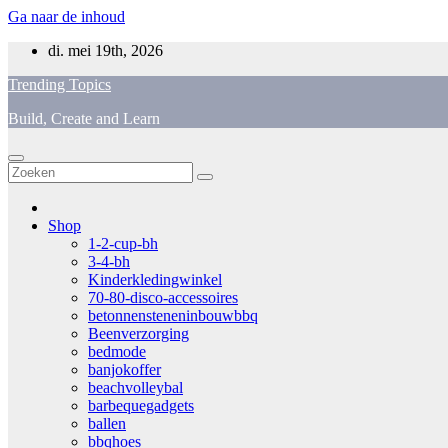
Ga naar de inhoud
di. mei 19th, 2026
Trending Topics
Build, Create and Learn
Shop
1-2-cup-bh
3-4-bh
Kinderkledingwinkel
70-80-disco-accessoires
betonnensteneninbouwbbq
Beenverzorging
bedmode
banjokoffer
beachvolleybal
barbequegadgets
ballen
bbqhoes