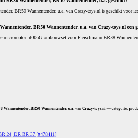
ann BR38 Wannentender, BR50 Wannentender, u.a. geschikt?
, BR50 Wannentender, u.a. van Crazy-toys.nl is geschikt voor iedere
Wannentender, BR50 Wannentender, u.a. van Crazy-toys.nl een g
. De micromotor nf006G ombouwset voor Fleischmann BR38 Wannentende
 Wannentender, BR50 Wannentender, u.a.
van
Crazy-toys.nl
— categorie: produ
BR 24, DR BR 37 [#478411]