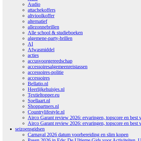
Audio
attachekoffers
altvioolkoffer
alternatief
allezonnebrillen
Alle school & studieboeken
algemene-party-brillen
AI
Afwasmiddel
acties
accusvoorgereedschap
accessoiresalgemeenreistassen
accessoires-politie
accessoires
Bellatio.nl
Heerlijkehuisjes.nl
Textieltopper.eu
Soellaart.nl
Shoppartners.nl
Countrylifestyle.nl
Airco Garant review 2026: ervaringen, topscore en best 
Airco Garant review 2026: ervaringen, topscore en best 
seizoensgidsen
Carnaval 2026 datum voorbereiding en slim kopen
Pasen 2026 in Ede: De Ultieme Gids voor Activiteiten, U