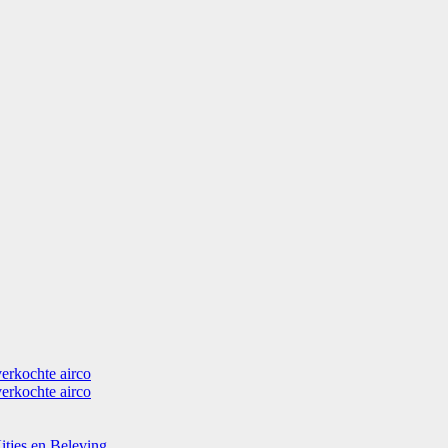
verkochte airco
verkochte airco
itjes en Beleving