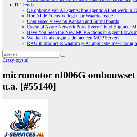
IT Trends
De opkomst van AI-agents: hoe agentic AI het werk in 2
Hoe AI de Focus Verlegt naar Waardecreatie
Condensed views on Kanban and Sprint boards
Essential Azure Network Ports Every Cloud Engineer 
Have You Seen the New MCP Actions in Agent Flows in 
Wat kan ik als organisatie met een MCP Server?
RAG in productie: waarom je AI-applicatie meer nodig h
Crazy-toys.nl
micromotor nf006G ombouwset 
u.a. [#55140]