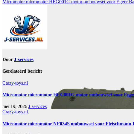
Micromotor micromotor HEG001G motor ombouwset voor Egger Bah
Door
J-services
Gerelateerd bericht
Crazy-toys.nl
Micromotor micromotor HEG001G motor ombouwset voor Egger 
mei 19, 2026
J-services
Crazy-toys.nl
Micromotor micromotor NF034S ombouwset voor Fleischmann 