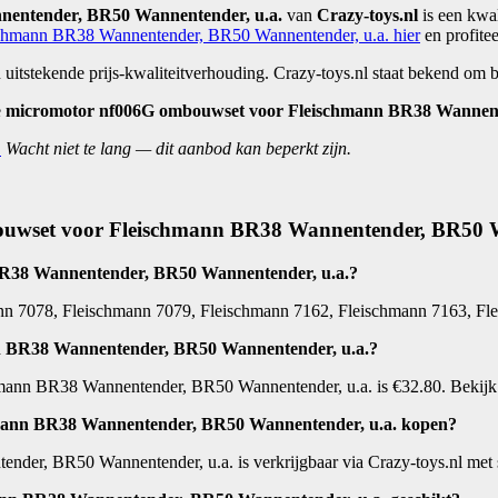
entender, BR50 Wannentender, u.a.
van
Crazy-toys.nl
is een kwal
chmann BR38 Wannentender, BR50 Wannentender, u.a. hier
en profitee
uitstekende prijs-kwaliteitverhouding. Crazy-toys.nl staat bekend om 
e
micromotor nf006G ombouwset voor Fleischmann BR38 Wannent
.
Wacht niet te lang — dit aanbod kan beperkt zijn.
bouwset voor Fleischmann BR38 Wannentender, BR50 W
BR38 Wannentender, BR50 Wannentender, u.a.?
nn 7078, Fleischmann 7079, Fleischmann 7162, Fleischmann 7163, F
n BR38 Wannentender, BR50 Wannentender, u.a.?
ann BR38 Wannentender, BR50 Wannentender, u.a. is €32.80. Bekijk de
mann BR38 Wannentender, BR50 Wannentender, u.a. kopen?
r, BR50 Wannentender, u.a. is verkrijgbaar via Crazy-toys.nl met s