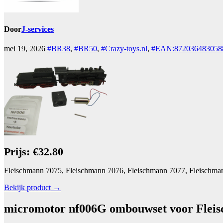
Door
J-services
mei 19, 2026
#BR38
,
#BR50
,
#Crazy-toys.nl
,
#EAN:872036483058
Prijs: €32.80
Fleischmann 7075, Fleischmann 7076, Fleischmann 7077, Fleischma
Bekijk product →
micromotor nf006G ombouwset voor Fleis