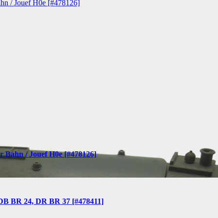
n / Jouef H0e [#478126]
Bahn / Jouef H0e [#478126]
DB BR 24, DR BR 37 [#478411]