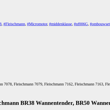
8
,
#Fleischmann
,
#Micromotor
,
#middenklasse
,
#nf006G
,
#ombouwset
nn 7078, Fleischmann 7079, Fleischmann 7162, Fleischmann 7163, Fl
chmann BR38 Wannentender, BR50 Wannente