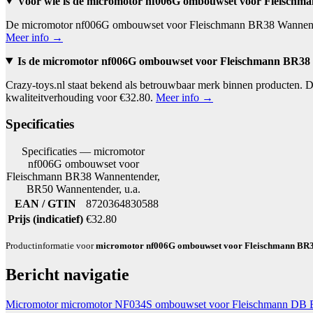
Voor wie is de micromotor nf006G ombouwset voor Fleischm
De micromotor nf006G ombouwset voor Fleischmann BR38 Wannentender
Meer info →
Is de micromotor nf006G ombouwset voor Fleischmann BR38 
Crazy-toys.nl staat bekend als betrouwbaar merk binnen producten
kwaliteitverhouding voor €32.80.
Meer info →
Specificaties
Specificaties — micromotor
nf006G ombouwset voor
Fleischmann BR38 Wannentender,
BR50 Wannentender, u.a.
EAN / GTIN
8720364830588
Prijs (indicatief)
€32.80
Productinformatie voor
micromotor nf006G ombouwset voor Fleischmann BR38
Bericht navigatie
Micromotor micromotor NF034S ombouwset voor Fleischmann DB 