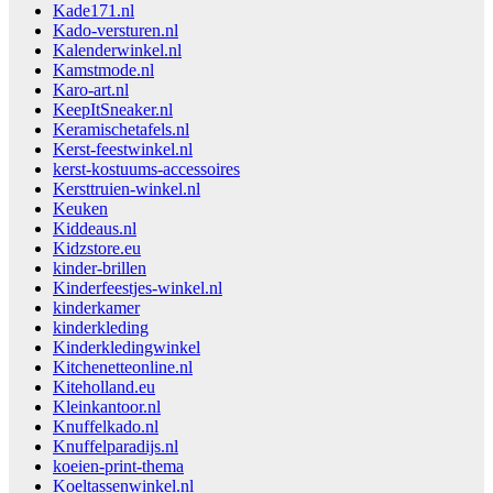
Kade171.nl
Kado-versturen.nl
Kalenderwinkel.nl
Kamstmode.nl
Karo-art.nl
KeepItSneaker.nl
Keramischetafels.nl
Kerst-feestwinkel.nl
kerst-kostuums-accessoires
Kersttruien-winkel.nl
Keuken
Kiddeaus.nl
Kidzstore.eu
kinder-brillen
Kinderfeestjes-winkel.nl
kinderkamer
kinderkleding
Kinderkledingwinkel
Kitchenetteonline.nl
Kiteholland.eu
Kleinkantoor.nl
Knuffelkado.nl
Knuffelparadijs.nl
koeien-print-thema
Koeltassenwinkel.nl