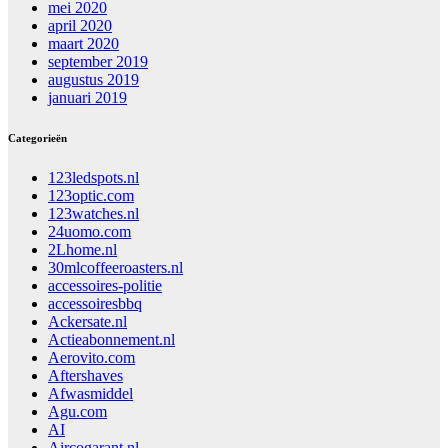
mei 2020
april 2020
maart 2020
september 2019
augustus 2019
januari 2019
Categorieën
123ledspots.nl
123optic.com
123watches.nl
24uomo.com
2Lhome.nl
30mlcoffeeroasters.nl
accessoires-politie
accessoiresbbq
Ackersate.nl
Actieabonnement.nl
Aerovito.com
Aftershaves
Afwasmiddel
Agu.com
AI
Aircogarant.nl