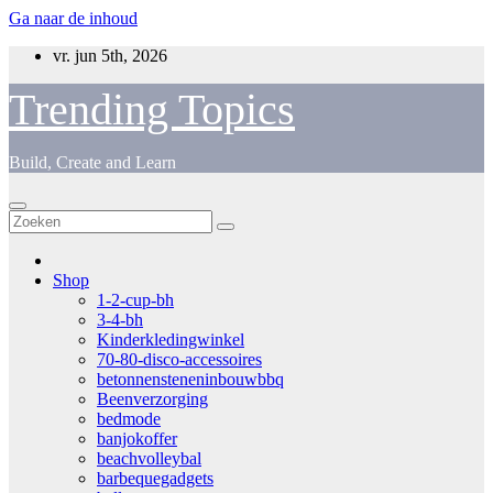
Ga naar de inhoud
vr. jun 5th, 2026
Trending Topics
Build, Create and Learn
Shop
1-2-cup-bh
3-4-bh
Kinderkledingwinkel
70-80-disco-accessoires
betonnensteneninbouwbbq
Beenverzorging
bedmode
banjokoffer
beachvolleybal
barbequegadgets