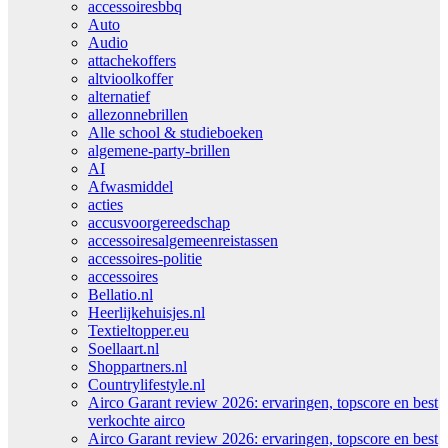
accessoiresbbq
Auto
Audio
attachekoffers
altvioolkoffer
alternatief
allezonnebrillen
Alle school & studieboeken
algemene-party-brillen
AI
Afwasmiddel
acties
accusvoorgereedschap
accessoiresalgemeenreistassen
accessoires-politie
accessoires
Bellatio.nl
Heerlijkehuisjes.nl
Textieltopper.eu
Soellaart.nl
Shoppartners.nl
Countrylifestyle.nl
Airco Garant review 2026: ervaringen, topscore en best
verkochte airco
Airco Garant review 2026: ervaringen, topscore en best