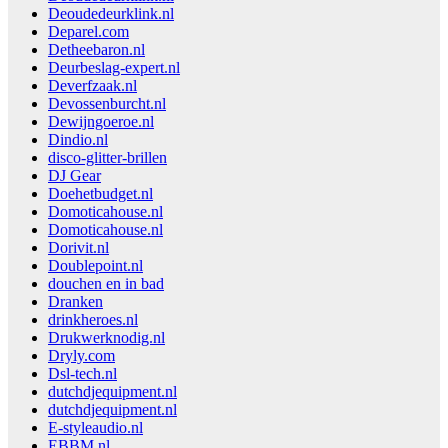
Deoudedeurklink.nl
Deparel.com
Detheebaron.nl
Deurbeslag-expert.nl
Deverfzaak.nl
Devossenburcht.nl
Dewijngoeroe.nl
Dindio.nl
disco-glitter-brillen
DJ Gear
Doehetbudget.nl
Domoticahouse.nl
Domoticahouse.nl
Dorivit.nl
Doublepoint.nl
douchen en in bad
Dranken
drinkheroes.nl
Drukwerknodig.nl
Dryly.com
Dsl-tech.nl
dutchdjequipment.nl
dutchdjequipment.nl
E-styleaudio.nl
EBBM.nl