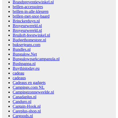
Brandpreventiewinkel.nl
brillen-accessoires
brillen-in-alle-kleuren
brillen-met-snor-baard
Brinckerduyn.nl
Broyeurwereld.nl
Broyeurwereld.nl
Bruiloft-feestwinkel.nl
Budgethomestore.nl
bukserjeans.com
Bundles.nl
Bungalow.Net
Bungalowparkcampanula.nl
Bushpappa.nl
Buythistoday.eu
cadeau
cadeaus
Cadeaus en gadgets
Campings.com NL
Campingzonneweelde.nl
Canadaplus.nl
Canduro.nl
Captain-Hook.nl
Careplus-shop.nl
Cargoods.nl