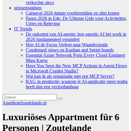
verkochte airco
seizoensgidsen
Carnaval 2026 datum voorbereiding en slim kopen
Pasen 2026 in Ede: De Ultieme Gids voor Activiteiten,
Uitjes en Beleving
IT Trends
De opkomst van AI-agents: hoe agentic AI het werk in
2026 fundamenteel verandert
Hoe AI de Focus Verlegt naar Waardecreatie
Condensed views on Kanban and Sprint boards
Essential Azure Network Ports Every Cloud Engineer
Must Know
Have You Seen the New MCP Actions in Agent Flows
in Microsoft Copilot Studio?
Wat kan ik als organisatie met een MCP Server?
RAG in productie: waarom je AI-applicatie meer nodig
heeft dan een vectordatabase
Aparthotelzoutelande.nl
Luxuriöses Appartment für 6
Personen | Zoutelande