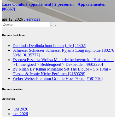
Luxe Comfort appartement | 2 personen – Appartementen
[#6367]
apr 12, 2026
J-services
Recente berichten
Deolinda Deolinda bont bolero jasje [#5302]
Schiesser Schiesser Schiesser Pyjama Long nightblue 180276
50/M [#135777]
Essenza Essenza Violisa Multi dekbedovertrek – Huis en tuin
> Linnengoed > Beddengoed > Dekbedden [#602220]
By Kilian By Kilian Miniature Set The Liquor – 5 x 10ml –
Classic & Iconic Niche Perfumes [#169328]
Weber Weber Premium Griddle Hoes 76cm [#581716]
Recente reacties
Archieven
juni 2026
mei 2026