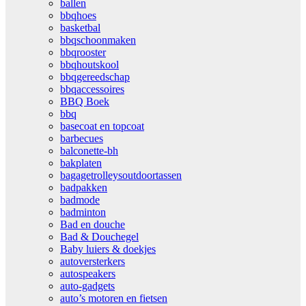
ballen
bbqhoes
basketbal
bbqschoonmaken
bbqrooster
bbqhoutskool
bbqgereedschap
bbqaccessoires
BBQ Boek
bbq
basecoat en topcoat
barbecues
balconette-bh
bakplaten
bagagetrolleysoutdoortassen
badpakken
badmode
badminton
Bad en douche
Bad & Douchegel
Baby luiers & doekjes
autoversterkers
autospeakers
auto-gadgets
auto’s motoren en fietsen