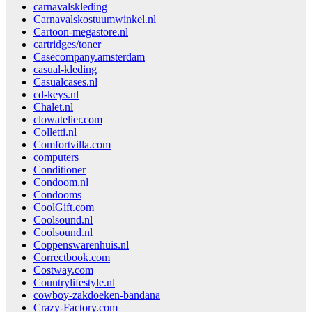
carnavalskleding
Carnavalskostuumwinkel.nl
Cartoon-megastore.nl
cartridges/toner
Casecompany.amsterdam
casual-kleding
Casualcases.nl
cd-keys.nl
Chalet.nl
clowatelier.com
Colletti.nl
Comfortvilla.com
computers
Conditioner
Condoom.nl
Condooms
CoolGift.com
Coolsound.nl
Coolsound.nl
Coppenswarenhuis.nl
Correctbook.com
Costway.com
Countrylifestyle.nl
cowboy-zakdoeken-bandana
Crazy-Factory.com