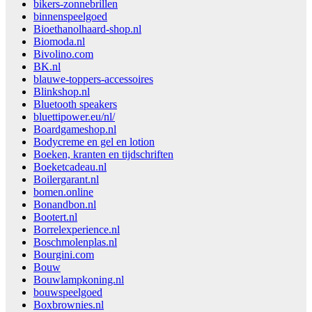
bikers-zonnebrillen
binnenspeelgoed
Bioethanolhaard-shop.nl
Biomoda.nl
Bivolino.com
BK.nl
blauwe-toppers-accessoires
Blinkshop.nl
Bluetooth speakers
bluettipower.eu/nl/
Boardgameshop.nl
Bodycreme en gel en lotion
Boeken, kranten en tijdschriften
Boeketcadeau.nl
Boilergarant.nl
bomen.online
Bonandbon.nl
Bootert.nl
Borrelexperience.nl
Boschmolenplas.nl
Bourgini.com
Bouw
Bouwlampkoning.nl
bouwspeelgoed
Boxbrownies.nl