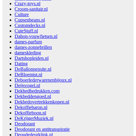
Crazy-toys.nl
Croom-sanitair.nl
Culture
Cupsenbeans.nl
Customdecks.nl
CuteStuff.nl
Dahon-vouwfietsen.nl
dames-parfum
dames-zonnebrillen
dameskleding
Dartshopleiden.nl
Dating
DeBallonnensite.nl
DeBloemist.nl
Deboerlederwarenenbijoux.nl
Deijsvogel.nl
Dekbedbedrukken.com
Dekbeddengoed.nl
Dekbedovertrekkenkopen.nl
Dekoffiebaron.nl
Dekoffieboon.nl
DeKrijgerMuziek.nl
Deodorant
Deodorant en antitranspiratie
Deoudedeurklink.nl