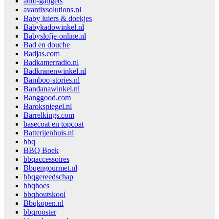
auto-gadgets
avantixsolutions.nl
Baby luiers & doekjes
Babykadowinkel.nl
Babyslofje-online.nl
Bad en douche
Badjas.com
Badkamerradio.nl
Badkranenwinkel.nl
Bamboo-stories.nl
Bandanawinkel.nl
Banggood.com
Barokspiegel.nl
Barrelkings.com
basecoat en topcoat
Batterijenhuis.nl
bbq
BBQ Boek
bbqaccessoires
Bbqengourmet.nl
bbqgereedschap
bbqhoes
bbqhoutskool
Bbqkopen.nl
bbqrooster