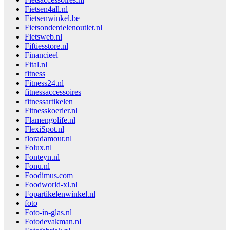
Fietsen4all.nl
Fietsenwinkel.be
Fietsonderdelenoutlet.nl
Fietsweb.nl
Fiftiesstore.nl
Financieel
Fital.nl
fitness
Fitness24.nl
fitnessaccessoires
fitnessartikelen
Fitnesskoerier.nl
Flamengolife.nl
FlexiSpot.nl
floradamour.nl
Folux.nl
Fonteyn.nl
Fonu.nl
Foodimus.com
Foodworld-xl.nl
Fopartikelenwinkel.nl
foto
Foto-in-glas.nl
Fotodevakman.nl