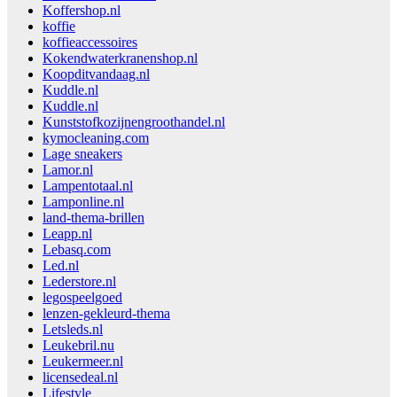
Koffershop.nl
koffie
koffieaccessoires
Kokendwaterkranenshop.nl
Koopditvandaag.nl
Kuddle.nl
Kuddle.nl
Kunststofkozijnengroothandel.nl
kymocleaning.com
Lage sneakers
Lamor.nl
Lampentotaal.nl
Lamponline.nl
land-thema-brillen
Leapp.nl
Lebasq.com
Led.nl
Lederstore.nl
legospeelgoed
lenzen-gekleurd-thema
Letsleds.nl
Leukebril.nu
Leukermeer.nl
licensedeal.nl
Lifestyle