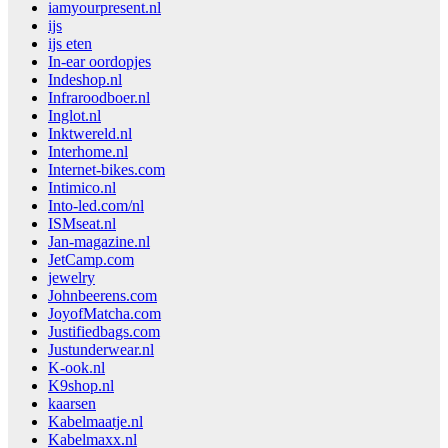
iamyourpresent.nl
ijs
ijs eten
In-ear oordopjes
Indeshop.nl
Infraroodboer.nl
Inglot.nl
Inktwereld.nl
Interhome.nl
Internet-bikes.com
Intimico.nl
Into-led.com/nl
ISMseat.nl
Jan-magazine.nl
JetCamp.com
jewelry
Johnbeerens.com
JoyofMatcha.com
Justifiedbags.com
Justunderwear.nl
K-ook.nl
K9shop.nl
kaarsen
Kabelmaatje.nl
Kabelmaxx.nl