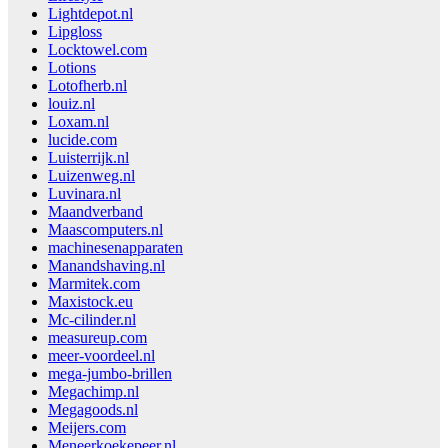
Lightdepot.nl
Lipgloss
Locktowel.com
Lotions
Lotofherb.nl
louiz.nl
Loxam.nl
lucide.com
Luisterrijk.nl
Luizenweg.nl
Luvinara.nl
Maandverband
Maascomputers.nl
machinesenapparaten
Manandshaving.nl
Marmitek.com
Maxistock.eu
Mc-cilinder.nl
measureup.com
meer-voordeel.nl
mega-jumbo-brillen
Megachimp.nl
Megagoods.nl
Meijers.com
Meneerkoekepeer.nl