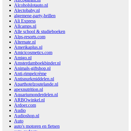
Alcoholslotauto.nl
Alectobaby.nl
algemene-party-brillen
Ali Express
Allcamps.nl
Alle school & studieboeken
Alps-resorts.com
Alternate.nl
Amerikaplus.nl
Amicicosmetics.com
Amigo.nl
Amsterdamboekbinder.nl
Animals-giftshop.nl
Anti-rimpelcrème
Antisnurkmiddelen.nl
Aparthotelzoutelande.nl
apexnutrition.nl
Aquariumonderdelen.nl
ARBOwinkel.nl
Ardoer.com
Audio
Audioshop.nl
Auto
auto's motoren en fietsen