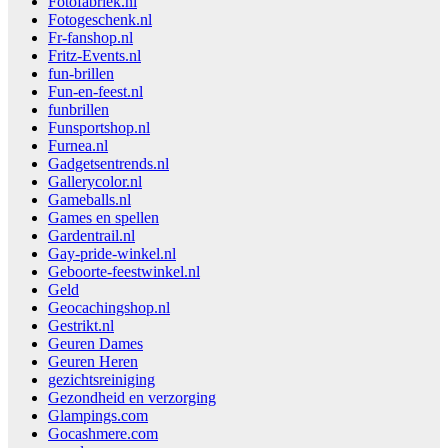
Fotofabriek.nl
Fotogeschenk.nl
Fr-fanshop.nl
Fritz-Events.nl
fun-brillen
Fun-en-feest.nl
funbrillen
Funsportshop.nl
Furnea.nl
Gadgetsentrends.nl
Gallerycolor.nl
Gameballs.nl
Games en spellen
Gardentrail.nl
Gay-pride-winkel.nl
Geboorte-feestwinkel.nl
Geld
Geocachingshop.nl
Gestrikt.nl
Geuren Dames
Geuren Heren
gezichtsreiniging
Gezondheid en verzorging
Glampings.com
Gocashmere.com