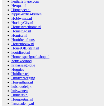
heritage-hype.com
Herqua.nl
Hippepeer.nl
hippie-sixties-brillen
Hobbymax.nl
HockeyCity.nl
Homesweethome.nl
Hometogo.nl
Homixa.nl
Hoofdtelefoons
Horrenbouw.nl
HouseOfBritain.nl
houtdirect.nl
Houtenspeelgoed-shop.nl
houtskoolbbq
hrglassesgoggle
Huggies
Huidherstel
Huidverzorging
Huisenthuis.nl
huishoudelijk
huiswonen
Huurflits.nl
Huurportaal.nl
Iamacademy.nl