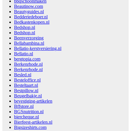
bbqschoonmaken
Beautinow.com
Beautyguides.nl
Bedderiedeboer.nl
Bedkastenkopen.nl
Bedshop.nl
Bedshop.nl
Beenverzorging
Bellabambina.nl
Bellatio-kerstversiering.nl
Bellatio.nl
bergtopia.com
Berkenrhode.nl
Berkenrhode.nl
Besled.nl
Besteloffice.nl
Besteltaart.nl
Bestpillow.nl
Beugelbakje.nl
bevestiging-artikelen
Bffstore.nl
BGSnutrition.nl
biercheque.nl
Bierfeest-artikelen.nl
Bigsizeshirts.com