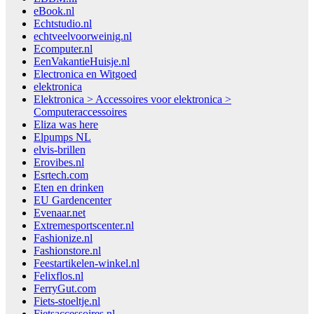
eBook.nl
Echtstudio.nl
echtveelvoorweinig.nl
Ecomputer.nl
EenVakantieHuisje.nl
Electronica en Witgoed
elektronica
Elektronica > Accessoires voor elektronica >
Computeraccessoires
Eliza was here
Elpumps NL
elvis-brillen
Erovibes.nl
Esrtech.com
Eten en drinken
EU Gardencenter
Evenaar.net
Extremesportscenter.nl
Fashionize.nl
Fashionstore.nl
Feestartikelen-winkel.nl
Felixflos.nl
FerryGut.com
Fiets-stoeltje.nl
Fietsaccessoires.nl