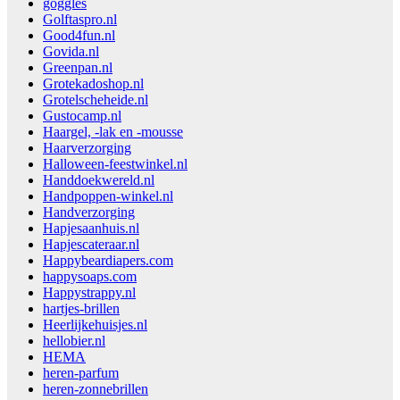
goggles
Golftaspro.nl
Good4fun.nl
Govida.nl
Greenpan.nl
Grotekadoshop.nl
Grotelscheheide.nl
Gustocamp.nl
Haargel, -lak en -mousse
Haarverzorging
Halloween-feestwinkel.nl
Handdoekwereld.nl
Handpoppen-winkel.nl
Handverzorging
Hapjesaanhuis.nl
Hapjescateraar.nl
Happybeardiapers.com
happysoaps.com
Happystrappy.nl
hartjes-brillen
Heerlijkehuisjes.nl
hellobier.nl
HEMA
heren-parfum
heren-zonnebrillen