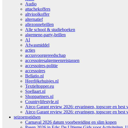
Audio
attachekoffers
altvioolkoffer
alternatief
allezonnebrillen
Alle school & studieboeken
algemene-party-brillen
AI
Afwasmiddel
acties
accusvoorgereedschap
accessoiresalgemeenreistassen
accessoires-politie
accessoires
Bellatio.nl
Heerlijkehuisjes.nl
Textieltopper.eu
Soellaart.nl
Shoppartners.nl
Countrylifestyle.nl
Airco Garant review 2026: ervaringen, topscore en best 
Airco Garant review 2026: ervaringen, topscore en best 
seizoensgidsen
Carnaval 2026 datum voorbereiding en slim kopen
Pasen 2026 in Ede: De Ultieme Gids voor Activiteiten, U