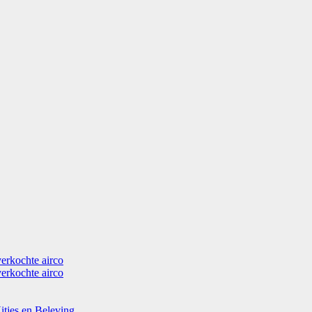
verkochte airco
verkochte airco
itjes en Beleving