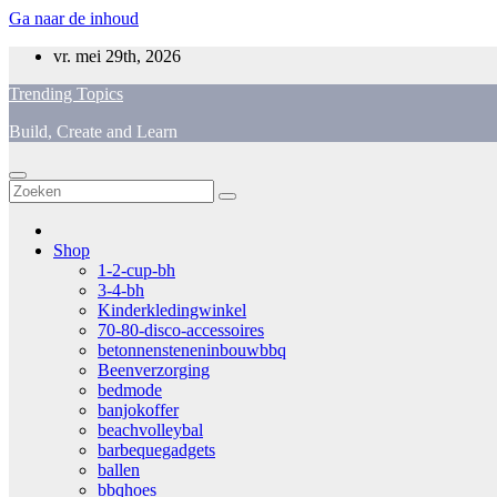
Ga naar de inhoud
vr. mei 29th, 2026
Trending Topics
Build, Create and Learn
Shop
1-2-cup-bh
3-4-bh
Kinderkledingwinkel
70-80-disco-accessoires
betonnensteneninbouwbbq
Beenverzorging
bedmode
banjokoffer
beachvolleybal
barbequegadgets
ballen
bbqhoes