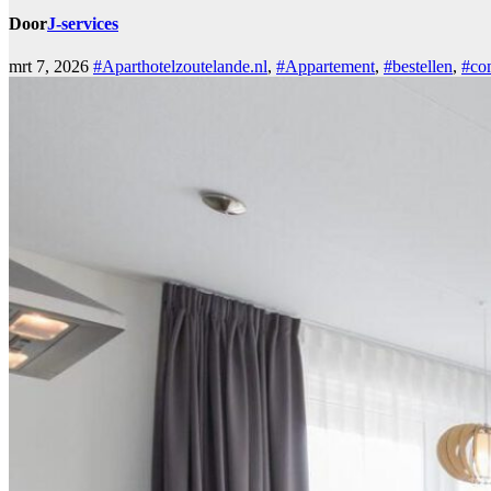
Door
J-services
mrt 7, 2026
#Aparthotelzoutelande.nl
,
#Appartement
,
#bestellen
,
#co