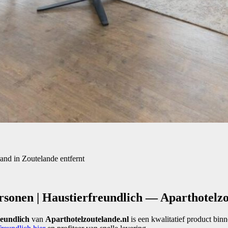
and in Zoutelande entfernt
sonen | Haustierfreundlich — Aparthotelzo
reundlich
van
Aparthotelzoutelande.nl
is een kwalitatief product bin