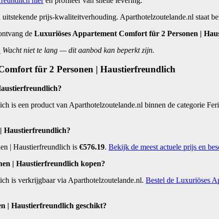
reundlich hier
en profiteer van snelle levering.
n uitstekende prijs-kwaliteitverhouding. Aparthotelzoutelande.nl staa
ontvang de
Luxuriöses Appartement Comfort für 2 Personen | Haus
.
Wacht niet te lang — dit aanbod kan beperkt zijn.
Comfort für 2 Personen | Haustierfreundlich
austierfreundlich?
ch is een product van Aparthotelzoutelande.nl binnen de categorie Fer
| Haustierfreundlich?
en | Haustierfreundlich is
€576.19
.
Bekijk de meest actuele prijs en bes
en | Haustierfreundlich kopen?
ch is verkrijgbaar via Aparthotelzoutelande.nl.
Bestel de Luxuriöses Ap
 | Haustierfreundlich geschikt?