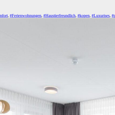
mfort
,
#Ferienwohnungen
,
#Haustierfreundlich
,
#kopen
,
#Luxurises
,
#