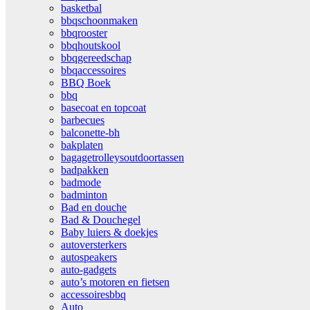
basketbal
bbqschoonmaken
bbqrooster
bbqhoutskool
bbqgereedschap
bbqaccessoires
BBQ Boek
bbq
basecoat en topcoat
barbecues
balconette-bh
bakplaten
bagagetrolleysoutdoortassen
badpakken
badmode
badminton
Bad en douche
Bad & Douchegel
Baby luiers & doekjes
autoversterkers
autospeakers
auto-gadgets
auto’s motoren en fietsen
accessoiresbbq
Auto