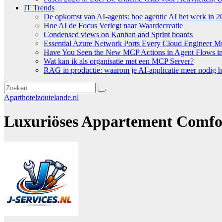
IT Trends
De opkomst van AI-agents: hoe agentic AI het werk in 2
Hoe AI de Focus Verlegt naar Waardecreatie
Condensed views on Kanban and Sprint boards
Essential Azure Network Ports Every Cloud Engineer 
Have You Seen the New MCP Actions in Agent Flows in 
Wat kan ik als organisatie met een MCP Server?
RAG in productie: waarom je AI-applicatie meer nodig h
Aparthotelzoutelande.nl
Luxuriöses Appartement Comfort