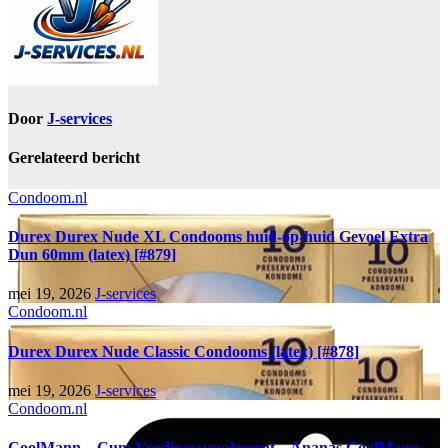
Door
J-services
Gerelateerd bericht
Condoom.nl
Durex Durex Nude XL Condooms huid-op-huid Gevoel Extra
Dun 60mm (latex) [#879]
mei 19, 2026
J-services
Condoom.nl
Durex Durex Nude Classic Condooms (latex) [#878]
mei 19, 2026
J-services
Condoom.nl
CoolMann – Cum Voedingssupplement – Ananas CoolMann –