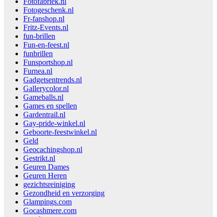
Fotofabriek.nl
Fotogeschenk.nl
Fr-fanshop.nl
Fritz-Events.nl
fun-brillen
Fun-en-feest.nl
funbrillen
Funsportshop.nl
Furnea.nl
Gadgetsentrends.nl
Gallerycolor.nl
Gameballs.nl
Games en spellen
Gardentrail.nl
Gay-pride-winkel.nl
Geboorte-feestwinkel.nl
Geld
Geocachingshop.nl
Gestrikt.nl
Geuren Dames
Geuren Heren
gezichtsreiniging
Gezondheid en verzorging
Glampings.com
Gocashmere.com