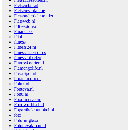
Fietsaccessoires.nl
Fietsen4all.nl
Fietsenwinkel.be
Fietsonderdelenoutlet.nl
Fietsweb.nl
Fiftiesstore.nl
Financieel
Fital.nl
fitness
Fitness24.nl
fitnessaccessoires
fitnessartikelen
Fitnesskoerier.nl
Flamengolife.nl
FlexiSpot.nl
floradamour.nl
Folux.nl
Fonteyn.nl
Fonu.nl
Foodimus.com
Foodworld-xl.nl
Fopartikelenwinkel.nl
foto
Foto-in-glas.nl
Fotodevakman.nl