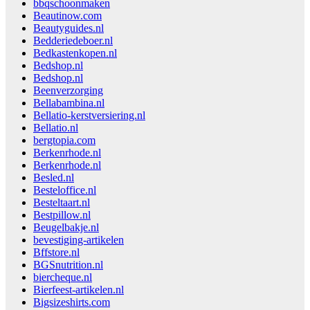
bbqschoonmaken
Beautinow.com
Beautyguides.nl
Bedderiedeboer.nl
Bedkastenkopen.nl
Bedshop.nl
Bedshop.nl
Beenverzorging
Bellabambina.nl
Bellatio-kerstversiering.nl
Bellatio.nl
bergtopia.com
Berkenrhode.nl
Berkenrhode.nl
Besled.nl
Besteloffice.nl
Besteltaart.nl
Bestpillow.nl
Beugelbakje.nl
bevestiging-artikelen
Bffstore.nl
BGSnutrition.nl
biercheque.nl
Bierfeest-artikelen.nl
Bigsizeshirts.com