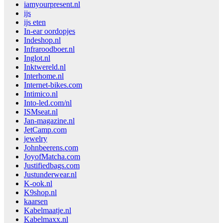
iamyourpresent.nl
ijs
ijs eten
In-ear oordopjes
Indeshop.nl
Infraroodboer.nl
Inglot.nl
Inktwereld.nl
Interhome.nl
Internet-bikes.com
Intimico.nl
Into-led.com/nl
ISMseat.nl
Jan-magazine.nl
JetCamp.com
jewelry
Johnbeerens.com
JoyofMatcha.com
Justifiedbags.com
Justunderwear.nl
K-ook.nl
K9shop.nl
kaarsen
Kabelmaatje.nl
Kabelmaxx.nl