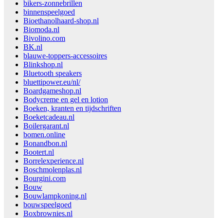
bikers-zonnebrillen
binnenspeelgoed
Bioethanolhaard-shop.nl
Biomoda.nl
Bivolino.com
BK.nl
blauwe-toppers-accessoires
Blinkshop.nl
Bluetooth speakers
bluettipower.eu/nl/
Boardgameshop.nl
Bodycreme en gel en lotion
Boeken, kranten en tijdschriften
Boeketcadeau.nl
Boilergarant.nl
bomen.online
Bonandbon.nl
Bootert.nl
Borrelexperience.nl
Boschmolenplas.nl
Bourgini.com
Bouw
Bouwlampkoning.nl
bouwspeelgoed
Boxbrownies.nl