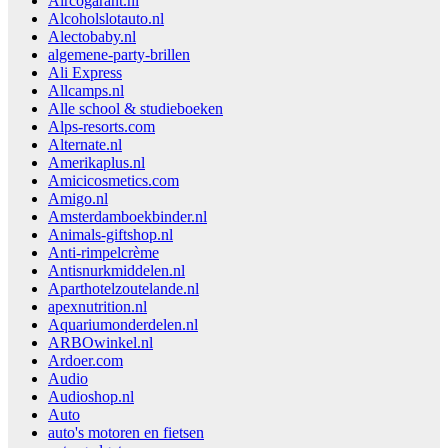
Aircogarant.nl
Alcoholslotauto.nl
Alectobaby.nl
algemene-party-brillen
Ali Express
Allcamps.nl
Alle school & studieboeken
Alps-resorts.com
Alternate.nl
Amerikaplus.nl
Amicicosmetics.com
Amigo.nl
Amsterdamboekbinder.nl
Animals-giftshop.nl
Anti-rimpelcrème
Antisnurkmiddelen.nl
Aparthotelzoutelande.nl
apexnutrition.nl
Aquariumonderdelen.nl
ARBOwinkel.nl
Ardoer.com
Audio
Audioshop.nl
Auto
auto's motoren en fietsen