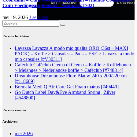
Cum Voedingssupplement – Ananas [#1702]
mei 19, 2026
J-services
Recente berichten
Lavazza Lavazza A modo mio qualita ORO (36st – MAXI
PACK) – Koffie > Capsules – Pads – ESE > Lavazza a modo
mio capsules [#V30311]
Caféclub Caféclub Crema di Crema – Koffie > Koffiebonen
> Melanges > Nederlandse koffie > Caféclub [#748814]
Dreamhouse Dreamhouse Flore Blauw 240 x 200/220 cm
[#118689]
Bremafa Medi Q Air Core Gel Foam matras [#49449]
Go Dutch Label Day&Eve Armband Spring | Zilver
[#548800]
Recente reacties
Archieven
mei 2026