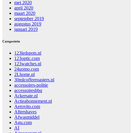
mei 2020
april 2020
maart 2020
september 2019
augustus 2019
januari 2019
Categorieën
123ledspots.nl
123optic.com
123watches.nl
24uomo.com
2Lhome.nl
30mlcoffeeroasters.nl
accessoires-politie
accessoiresbbq
Ackersate.nl
Actieabonnement.nl
Aerovito.com
Aftershaves
Afwasmiddel
Agu.com
AI