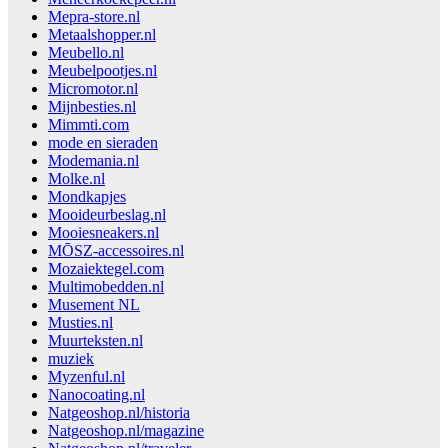
Mepra-store.nl
Metaalshopper.nl
Meubello.nl
Meubelpootjes.nl
Micromotor.nl
Mijnbesties.nl
Mimmti.com
mode en sieraden
Modemania.nl
Molke.nl
Mondkapjes
Mooideurbeslag.nl
Mooiesneakers.nl
MŌSZ-accessoires.nl
Mozaiektegel.com
Multimobedden.nl
Musement NL
Musties.nl
Muurteksten.nl
muziek
Myzenful.nl
Nanocoating.nl
Natgeoshop.nl/historia
Natgeoshop.nl/magazine