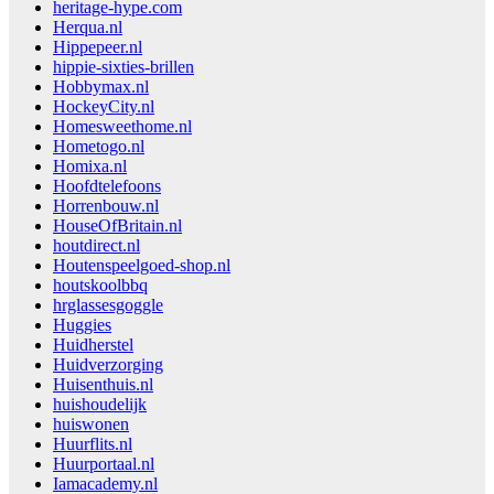
heritage-hype.com
Herqua.nl
Hippepeer.nl
hippie-sixties-brillen
Hobbymax.nl
HockeyCity.nl
Homesweethome.nl
Hometogo.nl
Homixa.nl
Hoofdtelefoons
Horrenbouw.nl
HouseOfBritain.nl
houtdirect.nl
Houtenspeelgoed-shop.nl
houtskoolbbq
hrglassesgoggle
Huggies
Huidherstel
Huidverzorging
Huisenthuis.nl
huishoudelijk
huiswonen
Huurflits.nl
Huurportaal.nl
Iamacademy.nl