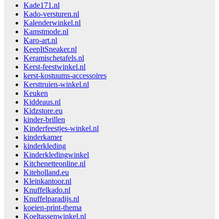
Kade171.nl
Kado-versturen.nl
Kalenderwinkel.nl
Kamstmode.nl
Karo-art.nl
KeepItSneaker.nl
Keramischetafels.nl
Kerst-feestwinkel.nl
kerst-kostuums-accessoires
Kersttruien-winkel.nl
Keuken
Kiddeaus.nl
Kidzstore.eu
kinder-brillen
Kinderfeestjes-winkel.nl
kinderkamer
kinderkleding
Kinderkledingwinkel
Kitchenetteonline.nl
Kiteholland.eu
Kleinkantoor.nl
Knuffelkado.nl
Knuffelparadijs.nl
koeien-print-thema
Koeltassenwinkel.nl