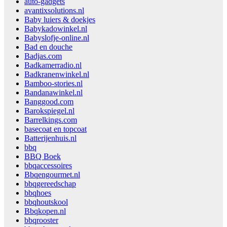
auto-gadgets
avantixsolutions.nl
Baby luiers & doekjes
Babykadowinkel.nl
Babyslofje-online.nl
Bad en douche
Badjas.com
Badkamerradio.nl
Badkranenwinkel.nl
Bamboo-stories.nl
Bandanawinkel.nl
Banggood.com
Barokspiegel.nl
Barrelkings.com
basecoat en topcoat
Batterijenhuis.nl
bbq
BBQ Boek
bbqaccessoires
Bbqengourmet.nl
bbqgereedschap
bbqhoes
bbqhoutskool
Bbqkopen.nl
bbqrooster