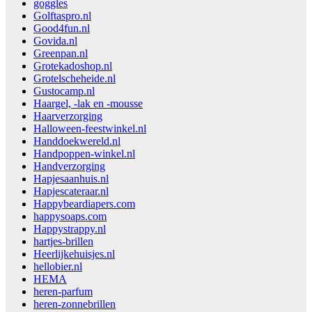
goggles
Golftaspro.nl
Good4fun.nl
Govida.nl
Greenpan.nl
Grotekadoshop.nl
Grotelscheheide.nl
Gustocamp.nl
Haargel, -lak en -mousse
Haarverzorging
Halloween-feestwinkel.nl
Handdoekwereld.nl
Handpoppen-winkel.nl
Handverzorging
Hapjesaanhuis.nl
Hapjescateraar.nl
Happybeardiapers.com
happysoaps.com
Happystrappy.nl
hartjes-brillen
Heerlijkehuisjes.nl
hellobier.nl
HEMA
heren-parfum
heren-zonnebrillen