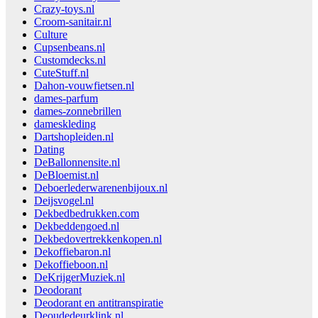
Crazy-toys.nl
Croom-sanitair.nl
Culture
Cupsenbeans.nl
Customdecks.nl
CuteStuff.nl
Dahon-vouwfietsen.nl
dames-parfum
dames-zonnebrillen
dameskleding
Dartshopleiden.nl
Dating
DeBallonnensite.nl
DeBloemist.nl
Deboerlederwarenenbijoux.nl
Deijsvogel.nl
Dekbedbedrukken.com
Dekbeddengoed.nl
Dekbedovertrekkenkopen.nl
Dekoffiebaron.nl
Dekoffieboon.nl
DeKrijgerMuziek.nl
Deodorant
Deodorant en antitranspiratie
Deoudedeurklink.nl