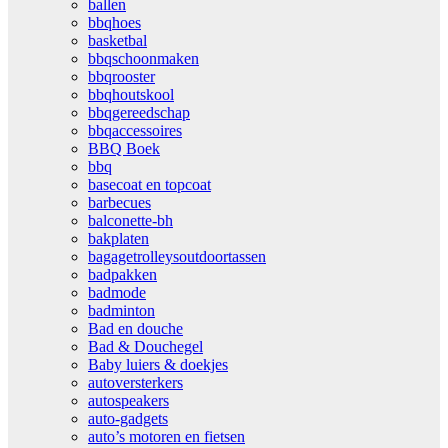
ballen
bbqhoes
basketbal
bbqschoonmaken
bbqrooster
bbqhoutskool
bbqgereedschap
bbqaccessoires
BBQ Boek
bbq
basecoat en topcoat
barbecues
balconette-bh
bakplaten
bagagetrolleysoutdoortassen
badpakken
badmode
badminton
Bad en douche
Bad & Douchegel
Baby luiers & doekjes
autoversterkers
autospeakers
auto-gadgets
auto’s motoren en fietsen