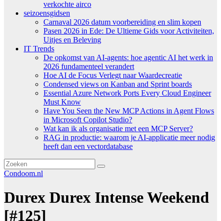
verkochte airco
seizoensgidsen
Carnaval 2026 datum voorbereiding en slim kopen
Pasen 2026 in Ede: De Ultieme Gids voor Activiteiten,
Uitjes en Beleving
IT Trends
De opkomst van AI-agents: hoe agentic AI het werk in
2026 fundamenteel verandert
Hoe AI de Focus Verlegt naar Waardecreatie
Condensed views on Kanban and Sprint boards
Essential Azure Network Ports Every Cloud Engineer
Must Know
Have You Seen the New MCP Actions in Agent Flows
in Microsoft Copilot Studio?
Wat kan ik als organisatie met een MCP Server?
RAG in productie: waarom je AI-applicatie meer nodig
heeft dan een vectordatabase
Condoom.nl
Durex Durex Intense Weekend
[#125]