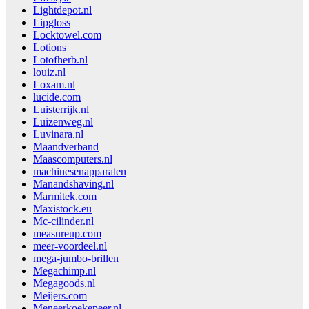
Lightdepot.nl
Lipgloss
Locktowel.com
Lotions
Lotofherb.nl
louiz.nl
Loxam.nl
lucide.com
Luisterrijk.nl
Luizenweg.nl
Luvinara.nl
Maandverband
Maascomputers.nl
machinesenapparaten
Manandshaving.nl
Marmitek.com
Maxistock.eu
Mc-cilinder.nl
measureup.com
meer-voordeel.nl
mega-jumbo-brillen
Megachimp.nl
Megagoods.nl
Meijers.com
Meneerkoekepeer.nl