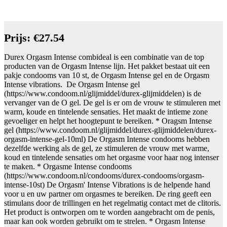
Prijs: €27.54
Durex Orgasm Intense combideal is een combinatie van de top
producten van de Orgasm Intense lijn. Het pakket bestaat uit een
pakje condooms van 10 st, de Orgasm Intense gel en de Orgasm
Intense vibrations. De Orgasm Intense gel
(https://www.condoom.nl/glijmiddel/durex-glijmiddelen) is de
vervanger van de O gel. De gel is er om de vrouw te stimuleren met
warm, koude en tintelende sensaties. Het maakt de intieme zone
gevoeliger en helpt het hoogtepunt te bereiken. * Oragsm Intense
gel (https://www.condoom.nl/glijmiddel/durex-glijmiddelen/durex-
orgasm-intense-gel-10ml) De Orgasm Intense condooms hebben
dezelfde werking als de gel, ze stimuleren de vrouw met warme,
koud en tintelende sensaties om het orgasme voor haar nog intenser
te maken. * Orgasme Intense condooms
(https://www.condoom.nl/condooms/durex-condooms/orgasm-
intense-10st) De Orgasm' Intense Vibrations is de helpende hand
voor u en uw partner om orgasmes te bereiken. De ring geeft een
stimulans door de trillingen en het regelmatig contact met de clitoris.
Het product is ontworpen om te worden aangebracht om de penis,
maar kan ook worden gebruikt om te strelen. * Orgasm Intense