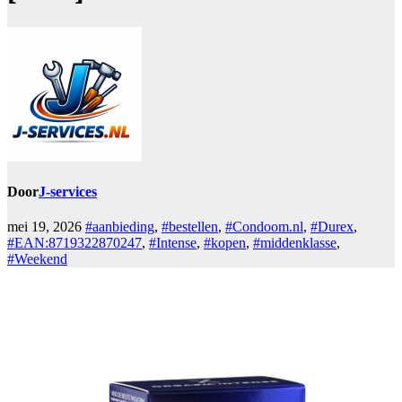
Door
J-services
mei 19, 2026
#aanbieding
,
#bestellen
,
#Condoom.nl
,
#Durex
,
#EAN:8719322870247
,
#Intense
,
#kopen
,
#middenklasse
,
#Weekend