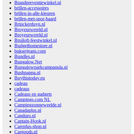
Brandpreventiewinkel.nl
brillen-accessoires
brillen-in-alle-kleuren
brillen-met-snor-baard
Brinckerduyn.nl
Broyeurwereld.nl
Broyeurwereld.nl
Bruiloft-feestwinkel.nl
Budgethomestore.nl
bukserjeans.com
Bundles.nl
Bungalow.Net
Bungalowparkcampanula.nl
Bushpappa.nl
Buythistoday.eu
cadeau
cadeaus
Cadeaus en gadgets
Campings.com NL
Campingzonneweelde.nl
Canadaplus.nl
Canduro.nl
Captain-Hook.nl
Careplus-shop.nl
Cargoods.nl