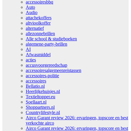
accessoiresbbq
Auto
Audio
attachekoffers
altvioolkoffer
alternatief
allezonnebrillen
Alle school & studieboeken
algemene-party-brillen
AI
Afwasmiddel
acties
accusvoorgereedschap
accessoiresalgemeenreistassen
accessoires-politie
accessoires
Bellatio.nl
Heerlijkehuisjes.nl
Textieltopper.eu
Soellaart.nl
Shoppartners.nl
Countrylifestyle.nl
Airco Garant review 2026: ervaringen, topscore en best
verkochte airco
Airco Garant review 2026: ervaringen, topscore en best