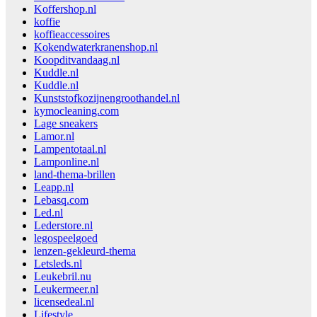
Koffershop.nl
koffie
koffieaccessoires
Kokendwaterkranenshop.nl
Koopditvandaag.nl
Kuddle.nl
Kuddle.nl
Kunststofkozijnengroothandel.nl
kymocleaning.com
Lage sneakers
Lamor.nl
Lampentotaal.nl
Lamponline.nl
land-thema-brillen
Leapp.nl
Lebasq.com
Led.nl
Lederstore.nl
legospeelgoed
lenzen-gekleurd-thema
Letsleds.nl
Leukebril.nu
Leukermeer.nl
licensedeal.nl
Lifestyle