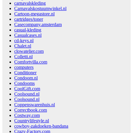
carnavalskleding
Carnavalskostuumwinkel.nl
Cartoon-megastore.nl
cartridges/toner
Casecompany.amsterdam
casual-kleding
Casualcases.nl
cd-keys.nl
Chalet.nl
clowatelier.com
Colletti.nl
Comfortvilla.com
computers
Conditioner
Condoom.nl
Condooms
CoolGift.com
Coolsound.nl
Coolsound.nl
Coppenswarenhuis.nl
Correctbook.com
Costway.com
Countrylifestyle.nl
cowboy-zakdoeken-bandana
Crazy-Factory.com