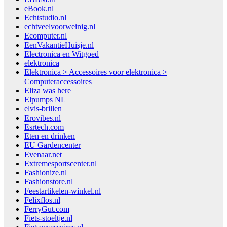
eBook.nl
Echtstudio.nl
echtveelvoorweinig.nl
Ecomputer.nl
EenVakantieHuisje.nl
Electronica en Witgoed
elektronica
Elektronica > Accessoires voor elektronica >
Computeraccessoires
Eliza was here
Elpumps NL
elvis-brillen
Erovibes.nl
Esrtech.com
Eten en drinken
EU Gardencenter
Evenaar.net
Extremesportscenter.nl
Fashionize.nl
Fashionstore.nl
Feestartikelen-winkel.nl
Felixflos.nl
FerryGut.com
Fiets-stoeltje.nl