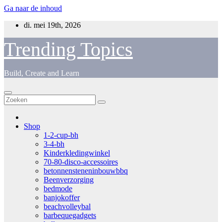
Ga naar de inhoud
di. mei 19th, 2026
Trending Topics
Build, Create and Learn
Shop
1-2-cup-bh
3-4-bh
Kinderkledingwinkel
70-80-disco-accessoires
betonnensteneninbouwbbq
Beenverzorging
bedmode
banjokoffer
beachvolleybal
barbequegadgets