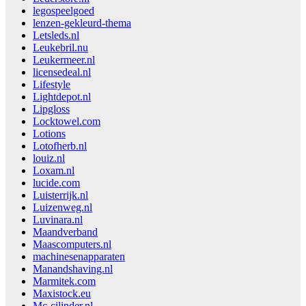
legospeelgoed
lenzen-gekleurd-thema
Letsleds.nl
Leukebril.nu
Leukermeer.nl
licensedeal.nl
Lifestyle
Lightdepot.nl
Lipgloss
Locktowel.com
Lotions
Lotofherb.nl
louiz.nl
Loxam.nl
lucide.com
Luisterrijk.nl
Luizenweg.nl
Luvinara.nl
Maandverband
Maascomputers.nl
machinesenapparaten
Manandshaving.nl
Marmitek.com
Maxistock.eu
Mc-cilinder.nl