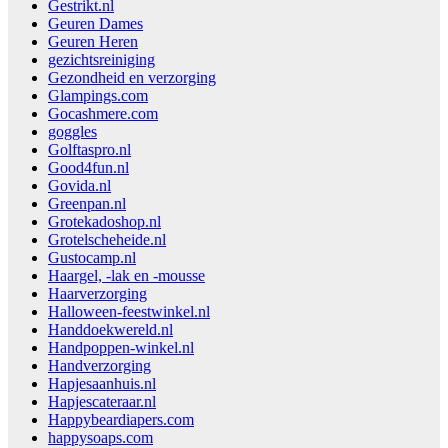
Gestrikt.nl
Geuren Dames
Geuren Heren
gezichtsreiniging
Gezondheid en verzorging
Glampings.com
Gocashmere.com
goggles
Golftaspro.nl
Good4fun.nl
Govida.nl
Greenpan.nl
Grotekadoshop.nl
Grotelscheheide.nl
Gustocamp.nl
Haargel, -lak en -mousse
Haarverzorging
Halloween-feestwinkel.nl
Handdoekwereld.nl
Handpoppen-winkel.nl
Handverzorging
Hapjesaanhuis.nl
Hapjescateraar.nl
Happybeardiapers.com
happysoaps.com