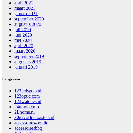
april 2021
maart 2021
januari 2021
september 2020
augustus 2020
juli 2020
juni 2020
mei 2020
april 2020
maart 2020
september 2019
augustus 2019
januari 2019
Categorieën
123ledspots.nl
123optic.com
123watches.nl
24uomo.com
2Lhome.nl
30mlcoffeeroasters.nl
accessoires-politie
accessoiresbbq