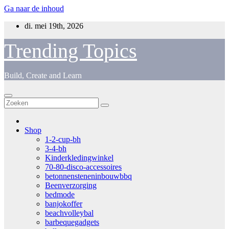
Ga naar de inhoud
di. mei 19th, 2026
Trending Topics
Build, Create and Learn
Shop
1-2-cup-bh
3-4-bh
Kinderkledingwinkel
70-80-disco-accessoires
betonnensteneninbouwbbq
Beenverzorging
bedmode
banjokoffer
beachvolleybal
barbequegadgets