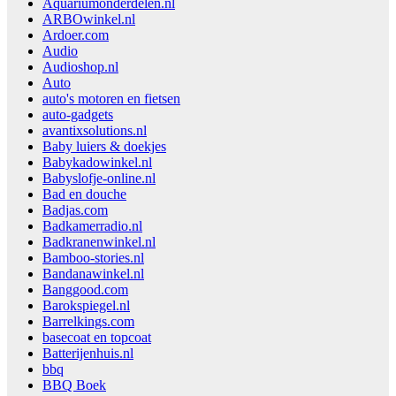
Aquariumonderdelen.nl
ARBOwinkel.nl
Ardoer.com
Audio
Audioshop.nl
Auto
auto's motoren en fietsen
auto-gadgets
avantixsolutions.nl
Baby luiers & doekjes
Babykadowinkel.nl
Babyslofje-online.nl
Bad en douche
Badjas.com
Badkamerradio.nl
Badkranenwinkel.nl
Bamboo-stories.nl
Bandanawinkel.nl
Banggood.com
Barokspiegel.nl
Barrelkings.com
basecoat en topcoat
Batterijenhuis.nl
bbq
BBQ Boek