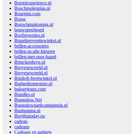
Borrelexperience.nl
Boschmolenplas.nl
Bourgini.com
Bouw
Bouwlampkoning.nl
bouwspeelgoed
Boxbrownies.nl
Brandpreventiewinkel.nl
brillen-accessoires
brillen-in-alle-kleuren
brillen-met-snor-baard
Brinckerduyn.nl
Broyeurwereld.nl
Broyeurwereld.nl
Bruiloft-feestwinkel.nl
Budgethomestore.nl
bukserjeans.com
Bundles.nl
Bungalow.Net
Bungalowparkcampanula.nl
Bushpappa.nl
Buythistoday.eu
cadeau
cadeaus
Cadeaus en gadgets