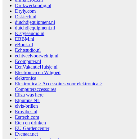
Drukwerknodig.nl
Dryly.com
Dsl-tech.nl
dutchdjequipment.nl
dutchdjequipment.nl
E-styleaudio.nl
EBBM.nl
eBook.nl
Echtstudio.nl
echtveelvoorweinig.nl
Ecomputer.nl
EenVakantieHuisje.nl
Electronica en Witgoed
elektronica
Elektronica > Accessoires voor elektronica >
Computeraccessoires
Eliza was here
Elpumps NL
elvis-brillen
Erovibes.nl
Esrtech.com
Eten en drinken
EU Gardencenter
Evenaar.net