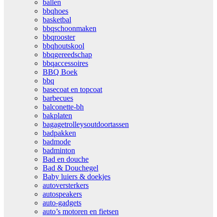
ballen
bbqhoes
basketbal
bbqschoonmaken
bbqrooster
bbqhoutskool
bbqgereedschap
bbqaccessoires
BBQ Boek
bbq
basecoat en topcoat
barbecues
balconette-bh
bakplaten
bagagetrolleysoutdoortassen
badpakken
badmode
badminton
Bad en douche
Bad & Douchegel
Baby luiers & doekjes
autoversterkers
autospeakers
auto-gadgets
auto’s motoren en fietsen