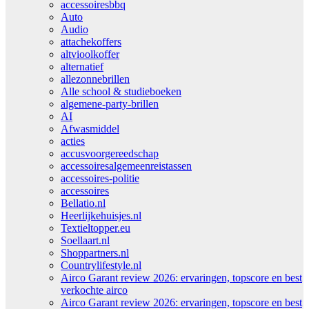
accessoiresbbq
Auto
Audio
attachekoffers
altvioolkoffer
alternatief
allezonnebrillen
Alle school & studieboeken
algemene-party-brillen
AI
Afwasmiddel
acties
accusvoorgereedschap
accessoiresalgemeenreistassen
accessoires-politie
accessoires
Bellatio.nl
Heerlijkehuisjes.nl
Textieltopper.eu
Soellaart.nl
Shoppartners.nl
Countrylifestyle.nl
Airco Garant review 2026: ervaringen, topscore en best
verkochte airco
Airco Garant review 2026: ervaringen, topscore en best