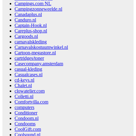
Campings.com NL
Campingzonneweelde.nl
Canadaplus.nl
Canduro.nl
Captain-Hook.nl
Careplus-shop.nl
Cargoods.nl
carnavalskleding
Carnavalskostuumwinkel.nl
Cartoon-megastore.nl
cartridges/toner
Casecompany.amsterdam
casual-kleding
Casualcases.nl
cd-keys.nl
Chalet.nl
clowatelier.com
Colletti.nl
Comfortvilla.com
computers
Conditioner
Condoom.nl
Condooms
CoolGift.com
Coolsound.nl