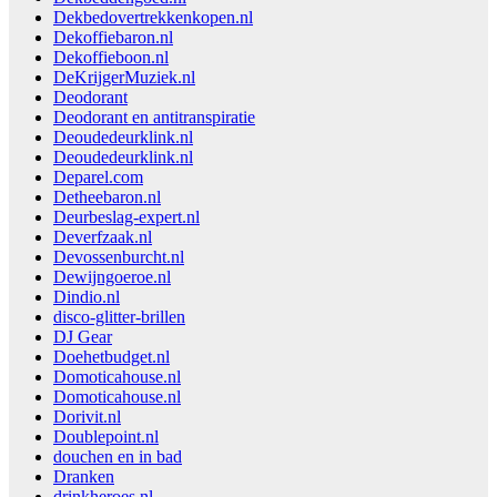
Dekbedovertrekkenkopen.nl
Dekoffiebaron.nl
Dekoffieboon.nl
DeKrijgerMuziek.nl
Deodorant
Deodorant en antitranspiratie
Deoudedeurklink.nl
Deoudedeurklink.nl
Deparel.com
Detheebaron.nl
Deurbeslag-expert.nl
Deverfzaak.nl
Devossenburcht.nl
Dewijngoeroe.nl
Dindio.nl
disco-glitter-brillen
DJ Gear
Doehetbudget.nl
Domoticahouse.nl
Domoticahouse.nl
Dorivit.nl
Doublepoint.nl
douchen en in bad
Dranken
drinkheroes.nl