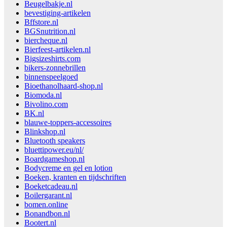
Beugelbakje.nl
bevestiging-artikelen
Bffstore.nl
BGSnutrition.nl
biercheque.nl
Bierfeest-artikelen.nl
Bigsizeshirts.com
bikers-zonnebrillen
binnenspeelgoed
Bioethanolhaard-shop.nl
Biomoda.nl
Bivolino.com
BK.nl
blauwe-toppers-accessoires
Blinkshop.nl
Bluetooth speakers
bluettipower.eu/nl/
Boardgameshop.nl
Bodycreme en gel en lotion
Boeken, kranten en tijdschriften
Boeketcadeau.nl
Boilergarant.nl
bomen.online
Bonandbon.nl
Bootert.nl