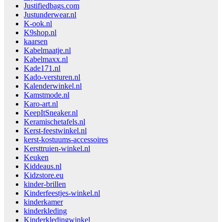
Justifiedbags.com
Justunderwear.nl
K-ook.nl
K9shop.nl
kaarsen
Kabelmaatje.nl
Kabelmaxx.nl
Kade171.nl
Kado-versturen.nl
Kalenderwinkel.nl
Kamstmode.nl
Karo-art.nl
KeepItSneaker.nl
Keramischetafels.nl
Kerst-feestwinkel.nl
kerst-kostuums-accessoires
Kersttruien-winkel.nl
Keuken
Kiddeaus.nl
Kidzstore.eu
kinder-brillen
Kinderfeestjes-winkel.nl
kinderkamer
kinderkleding
Kinderkledingwinkel