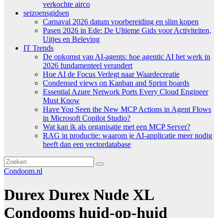
verkochte airco
seizoensgidsen
Carnaval 2026 datum voorbereiding en slim kopen
Pasen 2026 in Ede: De Ultieme Gids voor Activiteiten,
Uitjes en Beleving
IT Trends
De opkomst van AI-agents: hoe agentic AI het werk in
2026 fundamenteel verandert
Hoe AI de Focus Verlegt naar Waardecreatie
Condensed views on Kanban and Sprint boards
Essential Azure Network Ports Every Cloud Engineer
Must Know
Have You Seen the New MCP Actions in Agent Flows
in Microsoft Copilot Studio?
Wat kan ik als organisatie met een MCP Server?
RAG in productie: waarom je AI-applicatie meer nodig
heeft dan een vectordatabase
Condoom.nl
Durex Durex Nude XL
Condooms huid-op-huid