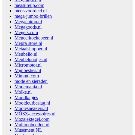
measureup.com
meer-voordeel.nl
mega-jumbo-brillen
Megachimp.nl
Megagoods.nl
Meijers.com
Meneerkoekepeer.nl
Mepra-store.nl
Metaalshopper.nl
Meubello.nl
Meubelpootjes.nl
Micromotor.nl
Mijnbesties.nl
Mimmti.com
mode en sieraden
Modemania.nl
Molke.nl
Mondkapjes
Mooideurbeslag.nl
Mooiesneakers.nl
MŌSZ-accessoires.nl
Mozaiektegel.com
Multimobedden.nl
Musement NL