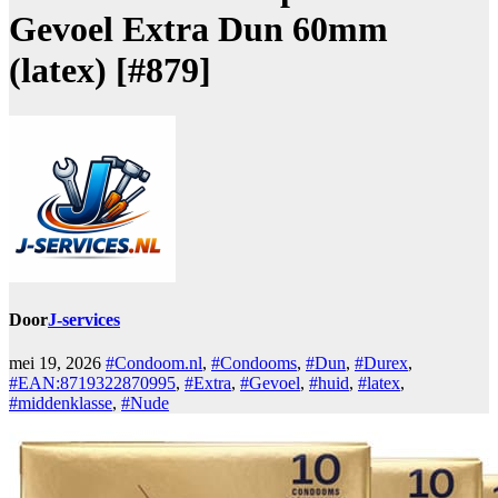
Gevoel Extra Dun 60mm
(latex) [#879]
Door
J-services
mei 19, 2026
#Condoom.nl
,
#Condooms
,
#Dun
,
#Durex
,
#EAN:8719322870995
,
#Extra
,
#Gevoel
,
#huid
,
#latex
,
#middenklasse
,
#Nude