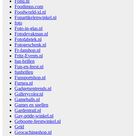
Fonu.nl
Foodimus.com
Foodworld-xl.nl
Fopartikelenwinkel.nl
foto
Foto-in-glas.nl
Fotodevakman.nl
Fotofabriek.nl
Fotogeschenk.nl
Fr-fanshop.nl
Fritz-Events.nl
fun-brillen
Fun-en-feest.nl
funbrillen
Funsportshop.nl
Furnea.nl
Gadgetsentrends.nl
Gallerycolor.nl
Gameballs.nl
Games en spellen
Gardentrail.nl
Gay-pride-winkel.nl
Geboorte-feestwinkel.nl
Geld
Geocachingshop.nl