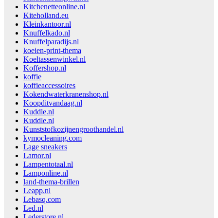
Kitchenetteonline.nl
Kiteholland.eu
Kleinkantoor.nl
Knuffelkado.nl
Knuffelparadijs.nl
koeien-print-thema
Koeltassenwinkel.nl
Koffershop.nl
koffie
koffieaccessoires
Kokendwaterkranenshop.nl
Koopditvandaag.nl
Kuddle.nl
Kuddle.nl
Kunststofkozijnengroothandel.nl
kymocleaning.com
Lage sneakers
Lamor.nl
Lampentotaal.nl
Lamponline.nl
land-thema-brillen
Leapp.nl
Lebasq.com
Led.nl
Lederstore.nl