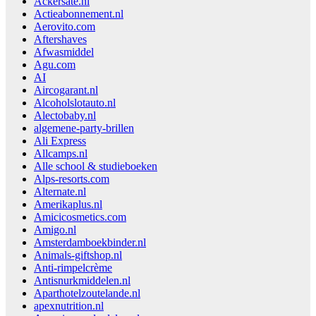
Ackersate.nl
Actieabonnement.nl
Aerovito.com
Aftershaves
Afwasmiddel
Agu.com
AI
Aircogarant.nl
Alcoholslotauto.nl
Alectobaby.nl
algemene-party-brillen
Ali Express
Allcamps.nl
Alle school & studieboeken
Alps-resorts.com
Alternate.nl
Amerikaplus.nl
Amicicosmetics.com
Amigo.nl
Amsterdamboekbinder.nl
Animals-giftshop.nl
Anti-rimpelcrème
Antisnurkmiddelen.nl
Aparthotelzoutelande.nl
apexnutrition.nl