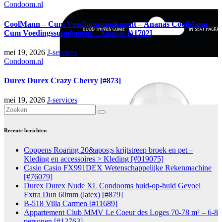
Condoom.nl
CoolMann – Cum Voedingssupplement – Ananas CoolMann –
Cum Voedingssupplement – Ananas [#1702]
mei 19, 2026
J-services
Condoom.nl
Durex Durex Crazy Cherry [#873]
mei 19, 2026
J-services
Recente berichten
Coppens Roaring 20&apos;s krijtstreep broek en pet –
Kleding en accessoires > Kleding [#019075]
Casio Casio FX991DEX Wetenschappelijke Rekenmachine
[#76079]
Durex Durex Nude XL Condooms huid-op-huid Gevoel
Extra Dun 60mm (latex) [#879]
B-518 Villa Carmen [#11689]
Appartement Club MMV Le Coeur des Loges 70-78 m² – 6-8
personen [#12763]