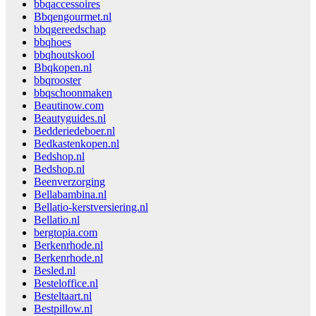
bbqaccessoires
Bbqengourmet.nl
bbqgereedschap
bbqhoes
bbqhoutskool
Bbqkopen.nl
bbqrooster
bbqschoonmaken
Beautinow.com
Beautyguides.nl
Bedderiedeboer.nl
Bedkastenkopen.nl
Bedshop.nl
Bedshop.nl
Beenverzorging
Bellabambina.nl
Bellatio-kerstversiering.nl
Bellatio.nl
bergtopia.com
Berkenrhode.nl
Berkenrhode.nl
Besled.nl
Besteloffice.nl
Besteltaart.nl
Bestpillow.nl