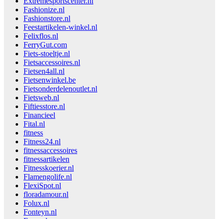
Extremesportscenter.nl
Fashionize.nl
Fashionstore.nl
Feestartikelen-winkel.nl
Felixflos.nl
FerryGut.com
Fiets-stoeltje.nl
Fietsaccessoires.nl
Fietsen4all.nl
Fietsenwinkel.be
Fietsonderdelenoutlet.nl
Fietsweb.nl
Fiftiesstore.nl
Financieel
Fital.nl
fitness
Fitness24.nl
fitnessaccessoires
fitnessartikelen
Fitnesskoerier.nl
Flamengolife.nl
FlexiSpot.nl
floradamour.nl
Folux.nl
Fonteyn.nl