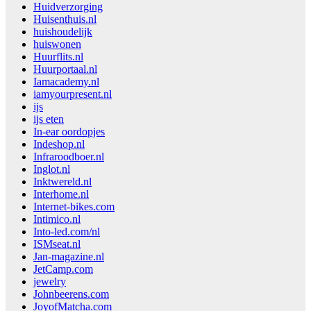
Huidverzorging
Huisenthuis.nl
huishoudelijk
huiswonen
Huurflits.nl
Huurportaal.nl
Iamacademy.nl
iamyourpresent.nl
ijs
ijs eten
In-ear oordopjes
Indeshop.nl
Infraroodboer.nl
Inglot.nl
Inktwereld.nl
Interhome.nl
Internet-bikes.com
Intimico.nl
Into-led.com/nl
ISMseat.nl
Jan-magazine.nl
JetCamp.com
jewelry
Johnbeerens.com
JoyofMatcha.com