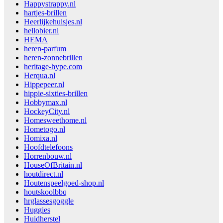
Happystrappy.nl
hartjes-brillen
Heerlijkehuisjes.nl
hellobier.nl
HEMA
heren-parfum
heren-zonnebrillen
heritage-hype.com
Herqua.nl
Hippepeer.nl
hippie-sixties-brillen
Hobbymax.nl
HockeyCity.nl
Homesweethome.nl
Hometogo.nl
Homixa.nl
Hoofdtelefoons
Horrenbouw.nl
HouseOfBritain.nl
houtdirect.nl
Houtenspeelgoed-shop.nl
houtskoolbbq
hrglassesgoggle
Huggies
Huidherstel