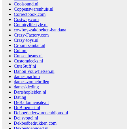
Coolsound.nl
Coppenswarenhuis.nl
Correctbook.com
Costway.com
Countrylifestyle.nl
cowboy-zakdoeken-bandana
Crazy-Factory.com
Crazy-toys.nl
Croom-sanitair.nl
Culture
Cupsenbeans.nl
Customdecks.nl
CuteStuff.nl
Dahon-vouwfietsen.nl
dames-parfum
dames-zonnebrillen
dameskleding
Dartshopleiden.nl
Dating
DeBallonnensite.nl
DeBloemist.nl
Deboerlederwarenenbijoux.nl
Deijsvogel.nl
Dekbedbedrukken.com
Dekbeddengoed.nl