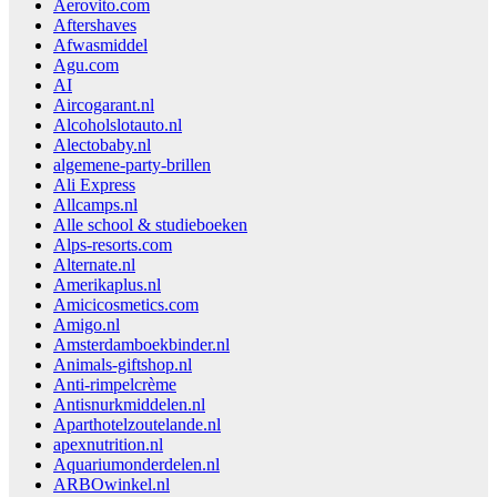
Aerovito.com
Aftershaves
Afwasmiddel
Agu.com
AI
Aircogarant.nl
Alcoholslotauto.nl
Alectobaby.nl
algemene-party-brillen
Ali Express
Allcamps.nl
Alle school & studieboeken
Alps-resorts.com
Alternate.nl
Amerikaplus.nl
Amicicosmetics.com
Amigo.nl
Amsterdamboekbinder.nl
Animals-giftshop.nl
Anti-rimpelcrème
Antisnurkmiddelen.nl
Aparthotelzoutelande.nl
apexnutrition.nl
Aquariumonderdelen.nl
ARBOwinkel.nl