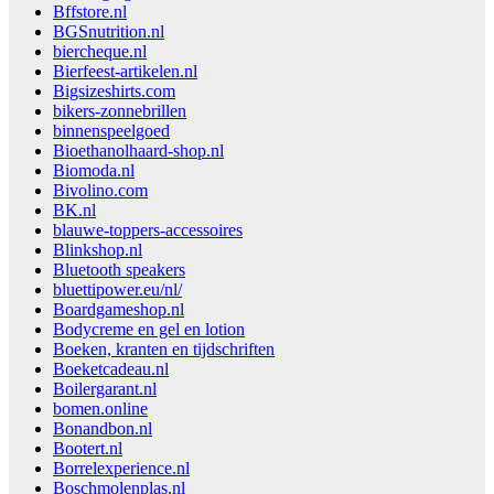
Bffstore.nl
BGSnutrition.nl
biercheque.nl
Bierfeest-artikelen.nl
Bigsizeshirts.com
bikers-zonnebrillen
binnenspeelgoed
Bioethanolhaard-shop.nl
Biomoda.nl
Bivolino.com
BK.nl
blauwe-toppers-accessoires
Blinkshop.nl
Bluetooth speakers
bluettipower.eu/nl/
Boardgameshop.nl
Bodycreme en gel en lotion
Boeken, kranten en tijdschriften
Boeketcadeau.nl
Boilergarant.nl
bomen.online
Bonandbon.nl
Bootert.nl
Borrelexperience.nl
Boschmolenplas.nl