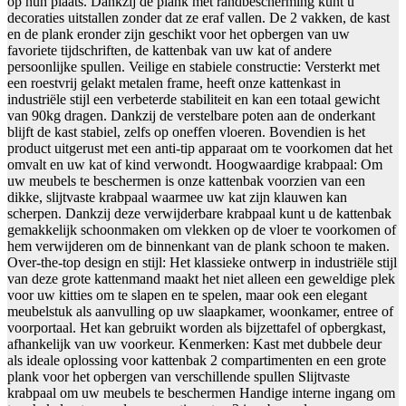
op hun plaats. Dankzij de plank met randbescherming kunt u
decoraties uitstallen zonder dat ze eraf vallen. De 2 vakken, de kast
en de plank eronder zijn geschikt voor het opbergen van uw
favoriete tijdschriften, de kattenbak van uw kat of andere
persoonlijke spullen. Veilige en stabiele constructie: Versterkt met
een roestvrij gelakt metalen frame, heeft onze kattenkast in
industriële stijl een verbeterde stabiliteit en kan een totaal gewicht
van 90kg dragen. Dankzij de verstelbare poten aan de onderkant
blijft de kast stabiel, zelfs op oneffen vloeren. Bovendien is het
product uitgerust met een anti-tip apparaat om te voorkomen dat het
omvalt en uw kat of kind verwondt. Hoogwaardige krabpaal: Om
uw meubels te beschermen is onze kattenbak voorzien van een
dikke, slijtvaste krabpaal waarmee uw kat zijn klauwen kan
scherpen. Dankzij deze verwijderbare krabpaal kunt u de kattenbak
gemakkelijk schoonmaken om vlekken op de vloer te voorkomen of
hem verwijderen om de binnenkant van de plank schoon te maken.
Over-the-top design en stijl: Het klassieke ontwerp in industriële stijl
van deze grote kattenmand maakt het niet alleen een geweldige plek
voor uw kitties om te slapen en te spelen, maar ook een elegant
meubelstuk als aanvulling op uw slaapkamer, woonkamer, entree of
voorportaal. Het kan gebruikt worden als bijzettafel of opbergkast,
afhankelijk van uw voorkeur. Kenmerken: Kast met dubbele deur
als ideale oplossing voor kattenbak 2 compartimenten en een grote
plank voor het opbergen van verschillende spullen Slijtvaste
krabpaal om uw meubels te beschermen Handige interne ingang om