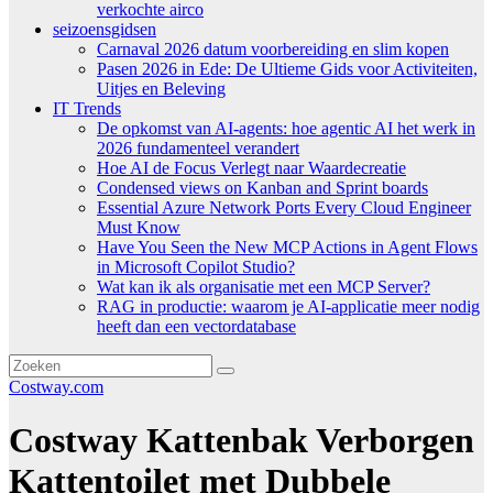
verkochte airco
seizoensgidsen
Carnaval 2026 datum voorbereiding en slim kopen
Pasen 2026 in Ede: De Ultieme Gids voor Activiteiten,
Uitjes en Beleving
IT Trends
De opkomst van AI-agents: hoe agentic AI het werk in
2026 fundamenteel verandert
Hoe AI de Focus Verlegt naar Waardecreatie
Condensed views on Kanban and Sprint boards
Essential Azure Network Ports Every Cloud Engineer
Must Know
Have You Seen the New MCP Actions in Agent Flows
in Microsoft Copilot Studio?
Wat kan ik als organisatie met een MCP Server?
RAG in productie: waarom je AI-applicatie meer nodig
heeft dan een vectordatabase
Costway.com
Costway Kattenbak Verborgen
Kattentoilet met Dubbele