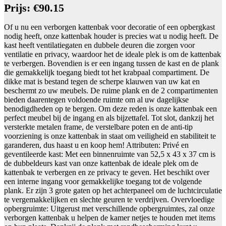
Prijs: €90.15
Of u nu een verborgen kattenbak voor decoratie of een opbergkast
nodig heeft, onze kattenbak houder is precies wat u nodig heeft. De
kast heeft ventilatiegaten en dubbele deuren die zorgen voor
ventilatie en privacy, waardoor het de ideale plek is om de kattenbak
te verbergen. Bovendien is er een ingang tussen de kast en de plank
die gemakkelijk toegang biedt tot het krabpaal compartiment. De
dikke mat is bestand tegen de scherpe klauwen van uw kat en
beschermt zo uw meubels. De ruime plank en de 2 compartimenten
bieden daarentegen voldoende ruimte om al uw dagelijkse
benodigdheden op te bergen. Om deze reden is onze kattenbak een
perfect meubel bij de ingang en als bijzettafel. Tot slot, dankzij het
versterkte metalen frame, de verstelbare poten en de anti-tip
voorziening is onze kattenbak in staat om veiligheid en stabiliteit te
garanderen, dus haast u en koop hem! Attributen: Privé en
geventileerde kast: Met een binnenruimte van 52,5 x 43 x 37 cm is
de dubbeldeurs kast van onze kattenbak de ideale plek om de
kattenbak te verbergen en ze privacy te geven. Het beschikt over
een interne ingang voor gemakkelijke toegang tot de volgende
plank. Er zijn 3 grote gaten op het achterpaneel om de luchtcirculatie
te vergemakkelijken en slechte geuren te verdrijven. Overvloedige
opbergruimte: Uitgerust met verschillende opbergruimtes, zal onze
verborgen kattenbak u helpen de kamer netjes te houden met items