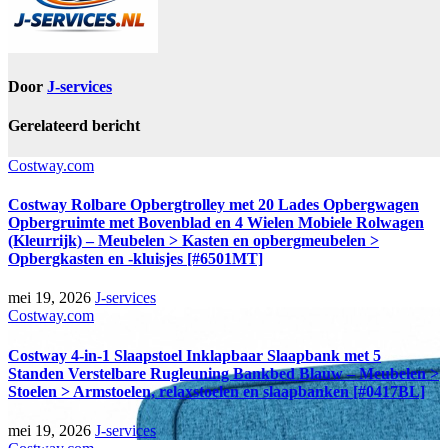
Door
J-services
Gerelateerd bericht
Costway.com
Costway Rolbare Opbergtrolley met 20 Lades Opbergwagen
Opbergruimte met Bovenblad en 4 Wielen Mobiele Rolwagen
(Kleurrijk) – Meubelen > Kasten en opbergmeubelen >
Opbergkasten en -kluisjes [#6501MT]
mei 19, 2026
J-services
Costway.com
Costway 4-in-1 Slaapstoel Inklapbaar Slaapbank met 5
Standen Verstelbare Rugleuning Bankbed Blauw – Meubelen >
Stoelen > Armstoelen, relaxstoelen en slaapbanken [#0417BL]
mei 19, 2026
J-services