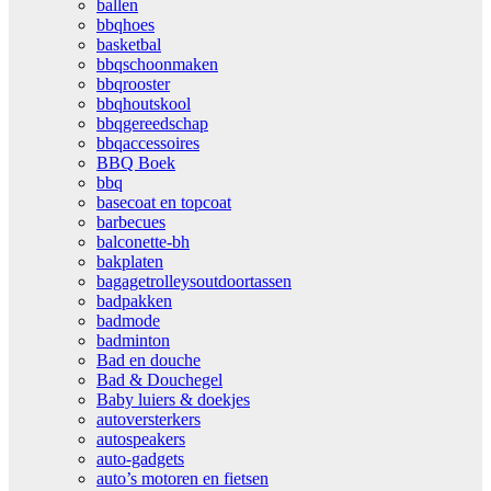
ballen
bbqhoes
basketbal
bbqschoonmaken
bbqrooster
bbqhoutskool
bbqgereedschap
bbqaccessoires
BBQ Boek
bbq
basecoat en topcoat
barbecues
balconette-bh
bakplaten
bagagetrolleysoutdoortassen
badpakken
badmode
badminton
Bad en douche
Bad & Douchegel
Baby luiers & doekjes
autoversterkers
autospeakers
auto-gadgets
auto’s motoren en fietsen