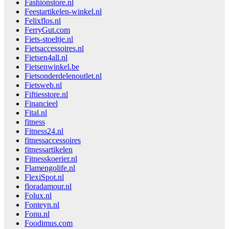
Fashionstore.nl
Feestartikelen-winkel.nl
Felixflos.nl
FerryGut.com
Fiets-stoeltje.nl
Fietsaccessoires.nl
Fietsen4all.nl
Fietsenwinkel.be
Fietsonderdelenoutlet.nl
Fietsweb.nl
Fiftiesstore.nl
Financieel
Fital.nl
fitness
Fitness24.nl
fitnessaccessoires
fitnessartikelen
Fitnesskoerier.nl
Flamengolife.nl
FlexiSpot.nl
floradamour.nl
Folux.nl
Fonteyn.nl
Fonu.nl
Foodimus.com