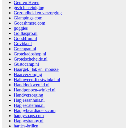
Geuren Heren
gezichtsreiniging
Gezondheid en verzorging
Glampings.com
Gocashmere.com
goggles
Golftaspro.nl
Good4fun.nl
Govida.nl
Greenpan.nl
Grotekadoshop.nl
Grotelscheheide.nl
Gustocamp.nl
Haargel, -lak en -mousse
Haarverzorging
Halloween-feestwinkel.nl
Handdoekwereld.nl
Handpoppen-winkel.nl
Handverzorging
Hapjesaanhuis.nl
Hapjescateraar.nl
Happybeardiapers.com
happysoaps.com
Happystrappy.nl
hartjes-brillen