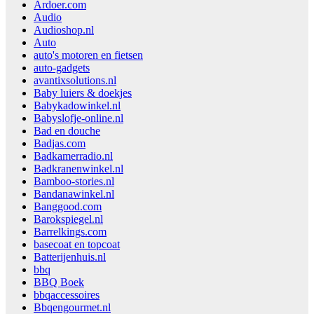
Ardoer.com
Audio
Audioshop.nl
Auto
auto's motoren en fietsen
auto-gadgets
avantixsolutions.nl
Baby luiers & doekjes
Babykadowinkel.nl
Babyslofje-online.nl
Bad en douche
Badjas.com
Badkamerradio.nl
Badkranenwinkel.nl
Bamboo-stories.nl
Bandanawinkel.nl
Banggood.com
Barokspiegel.nl
Barrelkings.com
basecoat en topcoat
Batterijenhuis.nl
bbq
BBQ Boek
bbqaccessoires
Bbqengourmet.nl