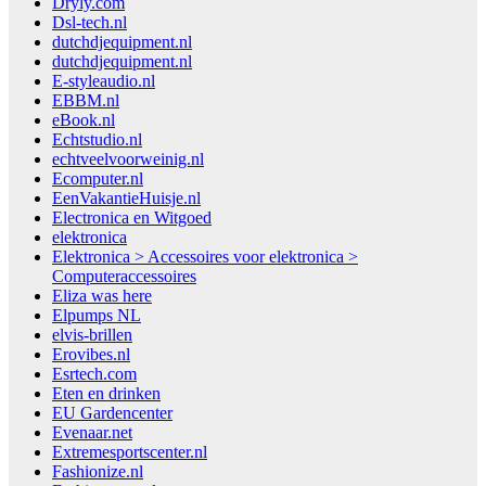
Dryly.com
Dsl-tech.nl
dutchdjequipment.nl
dutchdjequipment.nl
E-styleaudio.nl
EBBM.nl
eBook.nl
Echtstudio.nl
echtveelvoorweinig.nl
Ecomputer.nl
EenVakantieHuisje.nl
Electronica en Witgoed
elektronica
Elektronica > Accessoires voor elektronica >
Computeraccessoires
Eliza was here
Elpumps NL
elvis-brillen
Erovibes.nl
Esrtech.com
Eten en drinken
EU Gardencenter
Evenaar.net
Extremesportscenter.nl
Fashionize.nl