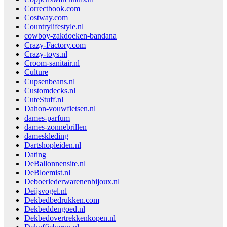
Correctbook.com
Costway.com
Countrylifestyle.nl
cowboy-zakdoeken-bandana
Crazy-Factory.com
Crazy-toys.nl
Croom-sanitair.nl
Culture
Cupsenbeans.nl
Customdecks.nl
CuteStuff.nl
Dahon-vouwfietsen.nl
dames-parfum
dames-zonnebrillen
dameskleding
Dartshopleiden.nl
Dating
DeBallonnensite.nl
DeBloemist.nl
Deboerlederwarenenbijoux.nl
Deijsvogel.nl
Dekbedbedrukken.com
Dekbeddengoed.nl
Dekbedovertrekkenkopen.nl