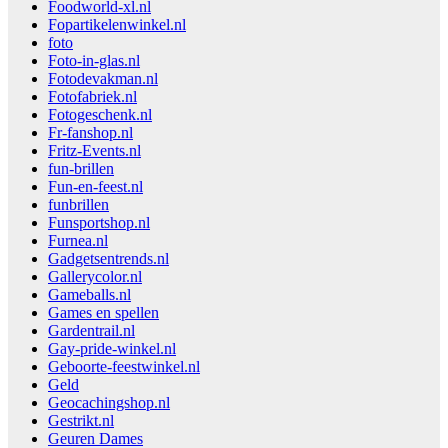
Foodworld-xl.nl
Fopartikelenwinkel.nl
foto
Foto-in-glas.nl
Fotodevakman.nl
Fotofabriek.nl
Fotogeschenk.nl
Fr-fanshop.nl
Fritz-Events.nl
fun-brillen
Fun-en-feest.nl
funbrillen
Funsportshop.nl
Furnea.nl
Gadgetsentrends.nl
Gallerycolor.nl
Gameballs.nl
Games en spellen
Gardentrail.nl
Gay-pride-winkel.nl
Geboorte-feestwinkel.nl
Geld
Geocachingshop.nl
Gestrikt.nl
Geuren Dames