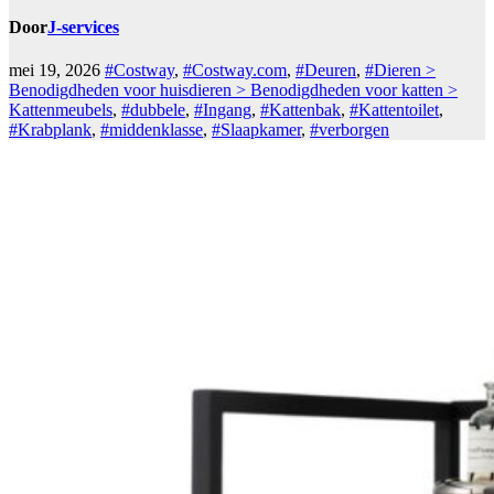
Door
J-services
mei 19, 2026
#Costway
,
#Costway.com
,
#Deuren
,
#Dieren >
Benodigdheden voor huisdieren > Benodigdheden voor katten >
Kattenmeubels
,
#dubbele
,
#Ingang
,
#Kattenbak
,
#Kattentoilet
,
#Krabplank
,
#middenklasse
,
#Slaapkamer
,
#verborgen