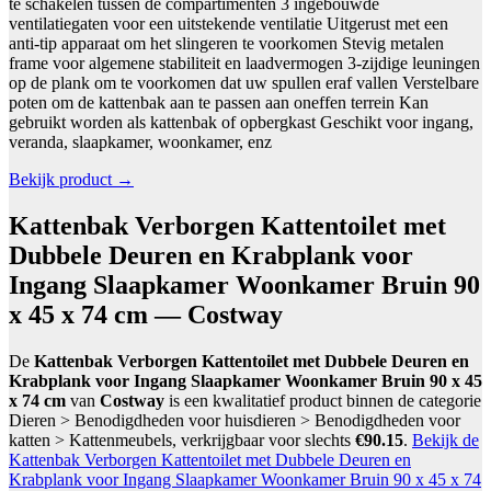
te schakelen tussen de compartimenten 3 ingebouwde
ventilatiegaten voor een uitstekende ventilatie Uitgerust met een
anti-tip apparaat om het slingeren te voorkomen Stevig metalen
frame voor algemene stabiliteit en laadvermogen 3-zijdige leuningen
op de plank om te voorkomen dat uw spullen eraf vallen Verstelbare
poten om de kattenbak aan te passen aan oneffen terrein Kan
gebruikt worden als kattenbak of opbergkast Geschikt voor ingang,
veranda, slaapkamer, woonkamer, enz
Bekijk product →
Kattenbak Verborgen Kattentoilet met
Dubbele Deuren en Krabplank voor
Ingang Slaapkamer Woonkamer Bruin 90
x 45 x 74 cm — Costway
De
Kattenbak Verborgen Kattentoilet met Dubbele Deuren en
Krabplank voor Ingang Slaapkamer Woonkamer Bruin 90 x 45
x 74 cm
van
Costway
is een kwalitatief product binnen de categorie
Dieren > Benodigdheden voor huisdieren > Benodigdheden voor
katten > Kattenmeubels, verkrijgbaar voor slechts
€90.15
.
Bekijk de
Kattenbak Verborgen Kattentoilet met Dubbele Deuren en
Krabplank voor Ingang Slaapkamer Woonkamer Bruin 90 x 45 x 74