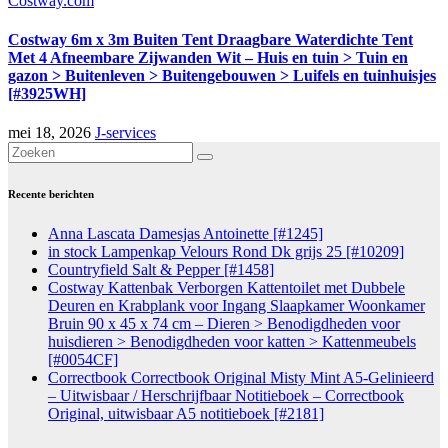
Costway.com
Costway 6m x 3m Buiten Tent Draagbare Waterdichte Tent
Met 4 Afneembare Zijwanden Wit – Huis en tuin > Tuin en
gazon > Buitenleven > Buitengebouwen > Luifels en tuinhuisjes
[#3925WH]
mei 18, 2026
J-services
Recente berichten
Anna Lascata Damesjas Antoinette [#1245]
in stock Lampenkap Velours Rond Dk grijs 25 [#10209]
Countryfield Salt & Pepper [#1458]
Costway Kattenbak Verborgen Kattentoilet met Dubbele
Deuren en Krabplank voor Ingang Slaapkamer Woonkamer
Bruin 90 x 45 x 74 cm – Dieren > Benodigdheden voor
huisdieren > Benodigdheden voor katten > Kattenmeubels
[#0054CF]
Correctbook Correctbook Original Misty Mint A5-Gelinieerd
– Uitwisbaar / Herschrijfbaar Notitieboek – Correctbook
Original, uitwisbaar A5 notitieboek [#2181]