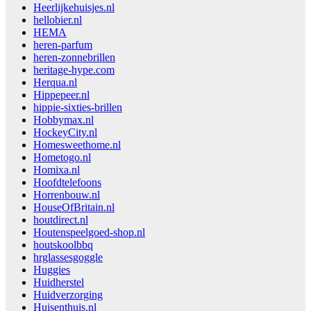
Heerlijkehuisjes.nl
hellobier.nl
HEMA
heren-parfum
heren-zonnebrillen
heritage-hype.com
Herqua.nl
Hippepeer.nl
hippie-sixties-brillen
Hobbymax.nl
HockeyCity.nl
Homesweethome.nl
Hometogo.nl
Homixa.nl
Hoofdtelefoons
Horrenbouw.nl
HouseOfBritain.nl
houtdirect.nl
Houtenspeelgoed-shop.nl
houtskoolbbq
hrglassesgoggle
Huggies
Huidherstel
Huidverzorging
Huisenthuis.nl