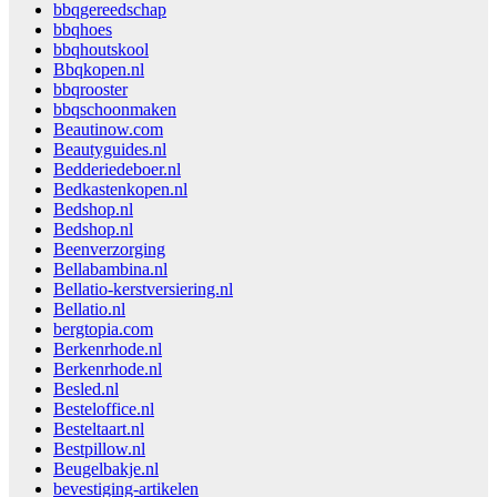
bbqgereedschap
bbqhoes
bbqhoutskool
Bbqkopen.nl
bbqrooster
bbqschoonmaken
Beautinow.com
Beautyguides.nl
Bedderiedeboer.nl
Bedkastenkopen.nl
Bedshop.nl
Bedshop.nl
Beenverzorging
Bellabambina.nl
Bellatio-kerstversiering.nl
Bellatio.nl
bergtopia.com
Berkenrhode.nl
Berkenrhode.nl
Besled.nl
Besteloffice.nl
Besteltaart.nl
Bestpillow.nl
Beugelbakje.nl
bevestiging-artikelen