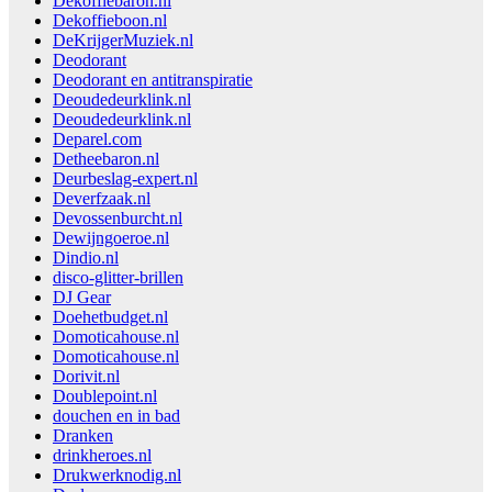
Dekoffiebaron.nl
Dekoffieboon.nl
DeKrijgerMuziek.nl
Deodorant
Deodorant en antitranspiratie
Deoudedeurklink.nl
Deoudedeurklink.nl
Deparel.com
Detheebaron.nl
Deurbeslag-expert.nl
Deverfzaak.nl
Devossenburcht.nl
Dewijngoeroe.nl
Dindio.nl
disco-glitter-brillen
DJ Gear
Doehetbudget.nl
Domoticahouse.nl
Domoticahouse.nl
Dorivit.nl
Doublepoint.nl
douchen en in bad
Dranken
drinkheroes.nl
Drukwerknodig.nl