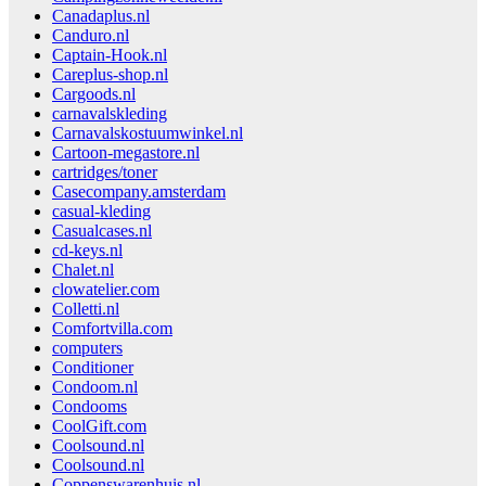
Canadaplus.nl
Canduro.nl
Captain-Hook.nl
Careplus-shop.nl
Cargoods.nl
carnavalskleding
Carnavalskostuumwinkel.nl
Cartoon-megastore.nl
cartridges/toner
Casecompany.amsterdam
casual-kleding
Casualcases.nl
cd-keys.nl
Chalet.nl
clowatelier.com
Colletti.nl
Comfortvilla.com
computers
Conditioner
Condoom.nl
Condooms
CoolGift.com
Coolsound.nl
Coolsound.nl
Coppenswarenhuis.nl