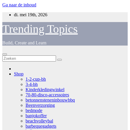
Ga naar de inhoud
di. mei 19th, 2026
Trending Topics
Build, Create and Learn
Shop
1-2-cup-bh
3-4-bh
Kinderkledingwinkel
70-80-disco-accessoires
betonnensteneninbouwbbq
Beenverzorging
bedmode
banjokoffer
beachvolleybal
barbequegadgets