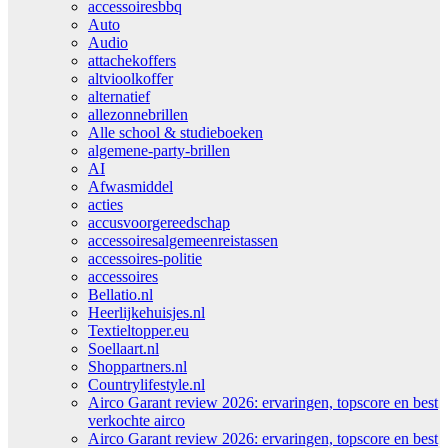
accessoiresbbq
Auto
Audio
attachekoffers
altvioolkoffer
alternatief
allezonnebrillen
Alle school & studieboeken
algemene-party-brillen
AI
Afwasmiddel
acties
accusvoorgereedschap
accessoiresalgemeenreistassen
accessoires-politie
accessoires
Bellatio.nl
Heerlijkehuisjes.nl
Textieltopper.eu
Soellaart.nl
Shoppartners.nl
Countrylifestyle.nl
Airco Garant review 2026: ervaringen, topscore en best
verkochte airco
Airco Garant review 2026: ervaringen, topscore en best