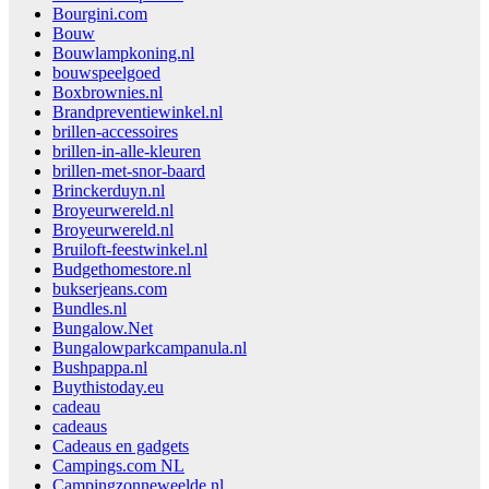
Bourgini.com
Bouw
Bouwlampkoning.nl
bouwspeelgoed
Boxbrownies.nl
Brandpreventiewinkel.nl
brillen-accessoires
brillen-in-alle-kleuren
brillen-met-snor-baard
Brinckerduyn.nl
Broyeurwereld.nl
Broyeurwereld.nl
Bruiloft-feestwinkel.nl
Budgethomestore.nl
bukserjeans.com
Bundles.nl
Bungalow.Net
Bungalowparkcampanula.nl
Bushpappa.nl
Buythistoday.eu
cadeau
cadeaus
Cadeaus en gadgets
Campings.com NL
Campingzonneweelde.nl