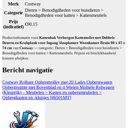
Merk
Costway
Dieren > Benodigdheden voor huisdieren >
Categorie
Benodigdheden voor katten > Kattenmeubels
Prijs
€90.15
(indicatief)
Productinformatie voor
Kattenbak Verborgen Kattentoilet met Dubbele
Deuren en Krabplank voor Ingang Slaapkamer Woonkamer Bruin 90 x 45 x
74 cm
van
Costway
— categorie: Dieren > Benodigdheden voor huisdieren >
Benodigdheden voor katten > Kattenmeubels. Prijzen en beschikbaarheid
kunnen afwijken.
Bericht navigatie
Costway Rolbare Opbergtrolley met 20 Lades Opbergwagen
Opbergruimte met Bovenblad en 4 Wielen Mobiele Rolwagen
(Kleurrijk) – Meubelen > Kasten en opbergmeubelen >
Opbergkasten en -kluisjes [#6501MT]