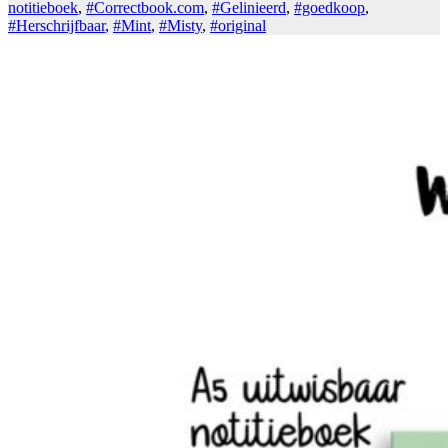
notitieboek
,
#Correctbook.com
,
#Gelinieerd
,
#goedkoop
,
#Herschrijfbaar
,
#Mint
,
#Misty
,
#original