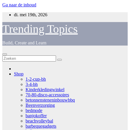
Ga naar de inhoud
di. mei 19th, 2026
Trending Topics
Build, Create and Learn
Shop
1-2-cup-bh
3-4-bh
Kinderkledingwinkel
70-80-disco-accessoires
betonnensteneninbouwbbq
Beenverzorging
bedmode
banjokoffer
beachvolleybal
barbequegadgets