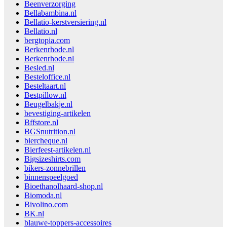
Beenverzorging
Bellabambina.nl
Bellatio-kerstversiering.nl
Bellatio.nl
bergtopia.com
Berkenrhode.nl
Berkenrhode.nl
Besled.nl
Besteloffice.nl
Besteltaart.nl
Bestpillow.nl
Beugelbakje.nl
bevestiging-artikelen
Bffstore.nl
BGSnutrition.nl
biercheque.nl
Bierfeest-artikelen.nl
Bigsizeshirts.com
bikers-zonnebrillen
binnenspeelgoed
Bioethanolhaard-shop.nl
Biomoda.nl
Bivolino.com
BK.nl
blauwe-toppers-accessoires