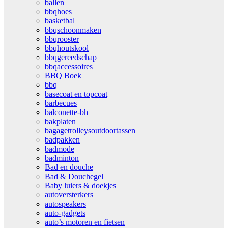
ballen
bbqhoes
basketbal
bbqschoonmaken
bbqrooster
bbqhoutskool
bbqgereedschap
bbqaccessoires
BBQ Boek
bbq
basecoat en topcoat
barbecues
balconette-bh
bakplaten
bagagetrolleysoutdoortassen
badpakken
badmode
badminton
Bad en douche
Bad & Douchegel
Baby luiers & doekjes
autoversterkers
autospeakers
auto-gadgets
auto’s motoren en fietsen