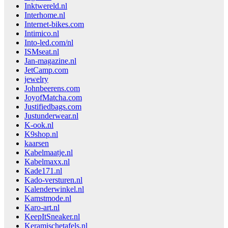
Inktwereld.nl
Interhome.nl
Internet-bikes.com
Intimico.nl
Into-led.com/nl
ISMseat.nl
Jan-magazine.nl
JetCamp.com
jewelry
Johnbeerens.com
JoyofMatcha.com
Justifiedbags.com
Justunderwear.nl
K-ook.nl
K9shop.nl
kaarsen
Kabelmaatje.nl
Kabelmaxx.nl
Kade171.nl
Kado-versturen.nl
Kalenderwinkel.nl
Kamstmode.nl
Karo-art.nl
KeepItSneaker.nl
Keramischetafels.nl