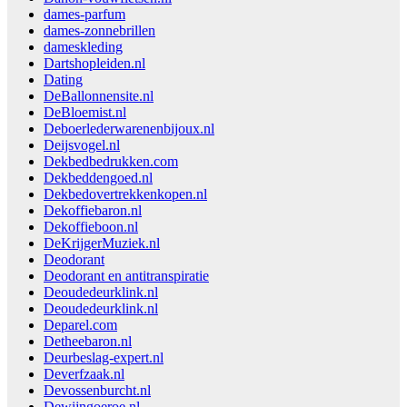
dames-parfum
dames-zonnebrillen
dameskleding
Dartshopleiden.nl
Dating
DeBallonnensite.nl
DeBloemist.nl
Deboerlederwarenenbijoux.nl
Deijsvogel.nl
Dekbedbedrukken.com
Dekbeddengoed.nl
Dekbedovertrekkenkopen.nl
Dekoffiebaron.nl
Dekoffieboon.nl
DeKrijgerMuziek.nl
Deodorant
Deodorant en antitranspiratie
Deoudedeurklink.nl
Deoudedeurklink.nl
Deparel.com
Detheebaron.nl
Deurbeslag-expert.nl
Deverfzaak.nl
Devossenburcht.nl
Dewijngoeroe.nl