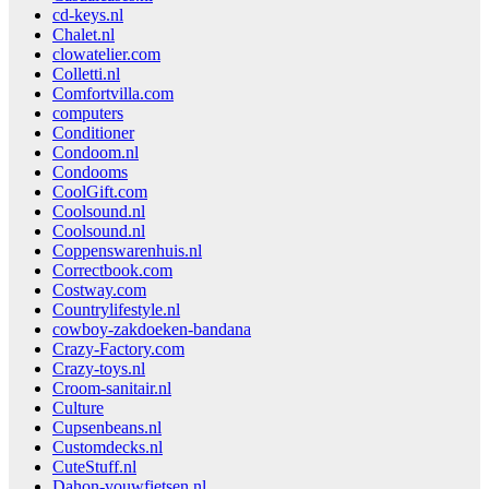
cd-keys.nl
Chalet.nl
clowatelier.com
Colletti.nl
Comfortvilla.com
computers
Conditioner
Condoom.nl
Condooms
CoolGift.com
Coolsound.nl
Coolsound.nl
Coppenswarenhuis.nl
Correctbook.com
Costway.com
Countrylifestyle.nl
cowboy-zakdoeken-bandana
Crazy-Factory.com
Crazy-toys.nl
Croom-sanitair.nl
Culture
Cupsenbeans.nl
Customdecks.nl
CuteStuff.nl
Dahon-vouwfietsen.nl