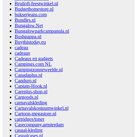
Bruiloft-feestwinkel.nl
Budgethomestore.nl
bukserjeans.com
Bundles.nl
Bungalow.Net
Bungalowparkcampanula.nl
Bushpappa.nl
Buythistoday.eu
cadeau
cadeaus
Cadeaus en gadgets
Campings.com NL
Campingzonneweelde.nl
Canadaplus.nl
Canduro.nl
Captain-Hook.nl
Careplus-shop.nl
Cargoods.nl
carnavalskleding
Carnavalskostuumwinkel.nl
Cartoon-megastore.nl
cartridges/toner
Casecompany.amsterdam
casual-kleding
Casualcases.nl