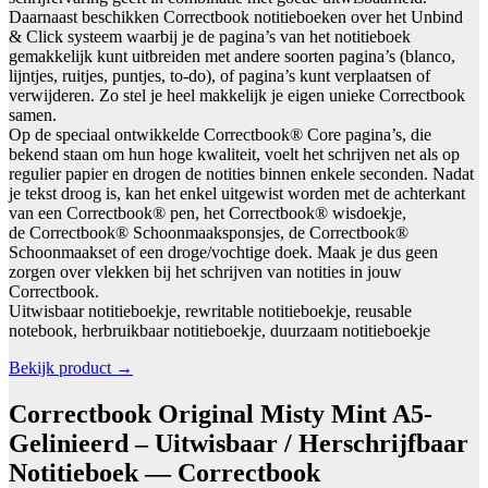
Daarnaast beschikken Correctbook notitieboeken over het Unbind
& Click systeem waarbij je de pagina’s van het notitieboek
gemakkelijk kunt uitbreiden met andere soorten pagina’s (blanco,
lijntjes, ruitjes, puntjes, to-do), of pagina’s kunt verplaatsen of
verwijderen. Zo stel je heel makkelijk je eigen unieke Correctbook
samen.
Op de speciaal ontwikkelde Correctbook® Core pagina’s, die
bekend staan om hun hoge kwaliteit, voelt het schrijven net als op
regulier papier en drogen de notities binnen enkele seconden. Nadat
je tekst droog is, kan het enkel uitgewist worden met de achterkant
van een Correctbook® pen, het Correctbook® wisdoekje,
de Correctbook® Schoonmaaksponsjes, de Correctbook®
Schoonmaakset of een droge/vochtige doek. Maak je dus geen
zorgen over vlekken bij het schrijven van notities in jouw
Correctbook.
Uitwisbaar notitieboekje, rewritable notitieboekje, reusable
notebook, herbruikbaar notitieboekje, duurzaam notitieboekje
Bekijk product →
Correctbook Original Misty Mint A5-
Gelinieerd – Uitwisbaar / Herschrijfbaar
Notitieboek — Correctbook