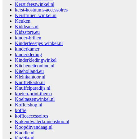
Kerst-feestwinkel.nl
kerst-kostuums-accessoires
Kersttruien-winkel.nl
Keuken
Kiddeaus.nl
Kidzstore.eu
kinder-brillen
Kinderfeestjes-winkel.nl
kinderkamer
kinderkleding
Kinderkledingwinkel
Kitchenetteonline.nl
Kiteholland.eu
Kleinkantoor.nl
Knuffelkado.nl
Knuffelparadijs.nl
koeien-print-thema
Koeltassenwinkel.nl
Koffershop.nl
koffie
koffieaccessoires
Kokendwaterkranenshop.nl
Koopditvandaag.nl
Kuddle.nl
Kuddle.nl