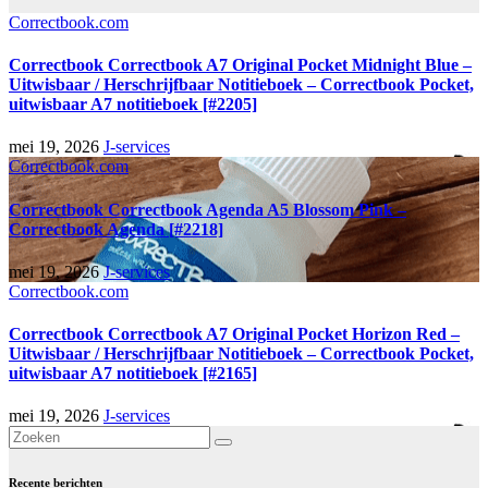
Correctbook.com
Correctbook Correctbook A7 Original Pocket Midnight Blue –
Uitwisbaar / Herschrijfbaar Notitieboek – Correctbook Pocket,
uitwisbaar A7 notitieboek [#2205]
mei 19, 2026
J-services
Correctbook.com
Correctbook Correctbook Agenda A5 Blossom Pink –
Correctbook Agenda [#2218]
mei 19, 2026
J-services
Correctbook.com
Correctbook Correctbook A7 Original Pocket Horizon Red –
Uitwisbaar / Herschrijfbaar Notitieboek – Correctbook Pocket,
uitwisbaar A7 notitieboek [#2165]
mei 19, 2026
J-services
Recente berichten