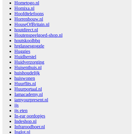
Hometogo.nl
Homixa.nl
Hoofdtelefoons
Horrenbouw.nl
HouseOfBritain.nl
houtdirect.nl
Houtenspeelgoed-shop.nl
houtskoolbbq
hrglassesgoggle
Huggies
Huidherstel
Huidverzorging
Huisenthuis.nl
huishoudelijk
huiswonen
Huurflits.nl
Huurportaal.nl
Iamacademy.nl
iamyourpresent.nl
ijs
ijs eten
In-ear oordopjes
Indeshop.nl
Infraroodboer.nl
Inglot.nl