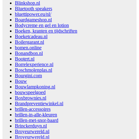
Blinkshop.nl
Bluetooth speakers
bluettipower.eu/nl/
Boardgameshop.nl
Bodycreme en gel en lotion
Boeken, kranten en tijdschriften
Boeketcadeau.nl
Boilergarant.nl
bomen.online
Bonandbon.nl
Bootert.nl
Borrelexperience.nl
Boschmolenplas.nl
Bourgini.com
Bouw
Bouwlampkoning.nl
bouwspeelgoed
Boxbrownies.nl
Brandpreventiewinkel.nl
brillen-accessoires
brillen-in-alle-kleuren
brillen-met-snor-baard
Brinckerduyn.nl
Broyeurwereld.nl
Broyeurwereld.nl