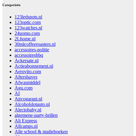
Categorieën
123ledspots.nl
123optic.com
123watches.nl
24uomo.com
2Lhome.nl
30mlcoffeeroasters.nl
accessoires-politie
accessoiresbbq
Ackersate.nl
Actieabonnement.nl
Aerovito.com
Aftershaves
Afwasmiddel
Agu.com
AI
Aircogarant.nl
Alcoholslotauto.nl
Alectobaby.nl
algemene-party-brillen
Ali Express
Allcamps.nl
Alle school & studieboeken