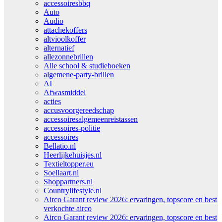
accessoiresbbq
Auto
Audio
attachekoffers
altvioolkoffer
alternatief
allezonnebrillen
Alle school & studieboeken
algemene-party-brillen
AI
Afwasmiddel
acties
accusvoorgereedschap
accessoiresalgemeenreistassen
accessoires-politie
accessoires
Bellatio.nl
Heerlijkehuisjes.nl
Textieltopper.eu
Soellaart.nl
Shoppartners.nl
Countrylifestyle.nl
Airco Garant review 2026: ervaringen, topscore en best
verkochte airco
Airco Garant review 2026: ervaringen, topscore en best