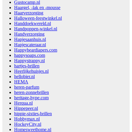
Gustocamp.nl
Haargel, -lak en -mousse
Haarverzorging
Halloween-feestwinkel.nl
Handdoekwereld.nl
Handpoppen-winkel.nl
Handverzorging
Hapjesaanhuis.nl
Hapjescateraar.nl
Happybeardiapers.com
happysoaps.com
Happystrappy.nl
hartjes-brillen
Heerlijkehuisjes.nl
hellobier.nl
HEMA
heren-parfum
heren-zonnebrillen
heritage-hype.com
Herqua.nl
Hippepeer.nl
hippie-sixties-brillen
Hobbymax.nl
HockeyCity.nl
Homesweethome.nl