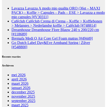
Lavazza Lavazza A modo mio qualita ORO (36st – MAXI
PACK) – Koffie > Capsules – Pads – ESE > Lavazza a modo
mio capsules [#V30311]
Caféclub Caféclub Crema di Crema – Koffie > Koffiebonen
> Melanges > Nederlandse koffie > Caféclub [#748814]
Dreamhouse Dreamhouse Flore Blauw 240 x 200/220 cm
[#118689]
Bremafa Medi Q Air Core Gel Foam matras [#49449]
Go Dutch Label Day&Eve Armband Spring | Zilver
[#548800]
Recente reacties
Archieven
mei 2026
april 2026
maart 2026
januari 2026
december 2025
november 2025
september 2025
maart 2025