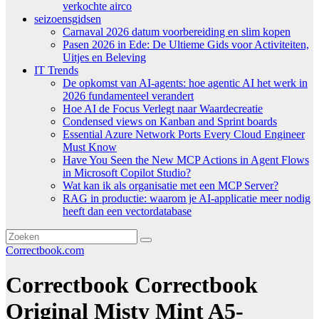
verkochte airco
seizoensgidsen
Carnaval 2026 datum voorbereiding en slim kopen
Pasen 2026 in Ede: De Ultieme Gids voor Activiteiten,
Uitjes en Beleving
IT Trends
De opkomst van AI-agents: hoe agentic AI het werk in
2026 fundamenteel verandert
Hoe AI de Focus Verlegt naar Waardecreatie
Condensed views on Kanban and Sprint boards
Essential Azure Network Ports Every Cloud Engineer
Must Know
Have You Seen the New MCP Actions in Agent Flows
in Microsoft Copilot Studio?
Wat kan ik als organisatie met een MCP Server?
RAG in productie: waarom je AI-applicatie meer nodig
heeft dan een vectordatabase
Correctbook.com
Correctbook Correctbook
Original Misty Mint A5-