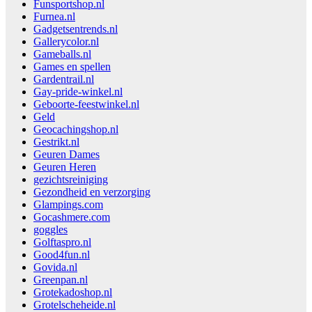
Funsportshop.nl
Furnea.nl
Gadgetsentrends.nl
Gallerycolor.nl
Gameballs.nl
Games en spellen
Gardentrail.nl
Gay-pride-winkel.nl
Geboorte-feestwinkel.nl
Geld
Geocachingshop.nl
Gestrikt.nl
Geuren Dames
Geuren Heren
gezichtsreiniging
Gezondheid en verzorging
Glampings.com
Gocashmere.com
goggles
Golftaspro.nl
Good4fun.nl
Govida.nl
Greenpan.nl
Grotekadoshop.nl
Grotelscheheide.nl