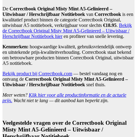
De
Correctbook Original Misty Mint A5-Gelinieerd –
Uitwisbaar / Herschrijfbaar Notitieboek
van
Correctbook
is een
kwalitatief product binnen de categorie Correctbook Original,
uitwisbaar A5 notitieboek, verkrijgbaar voor slechts
€18.95
.
Bekijk
de Correctbook Original Misty Mint A5-Gelinieerd – Uitwisbaar /
Herschrijfbaar Notitieboek hier
en profiteer van snelle levering.
Kenmerken:
hoogwaardige kwaliteit, gebruiksvriendelijk ontwerp
en uitstekende prijs-kwaliteitverhouding. Correctbook staat bekend
om betrouwbare producten binnen Correctbook Original, uitwisbaar
A5 notitieboek.
Bekijk product bij Correctbook.com
— bestel vandaag nog en
ontvang de
Correctbook Original Misty Mint A5-Gelinieerd –
Uitwisbaar / Herschrijfbaar Notitieboek
snel thuis.
Meer weten?
Klik hier voor alle productinformatie en de actuele
prijs.
Wacht niet te lang — dit aanbod kan beperkt zijn.
Veelgestelde vragen over de Correctbook Original
Misty Mint A5-Gelinieerd – Uitwisbaar /
Herschrijfbaar Notitieboek