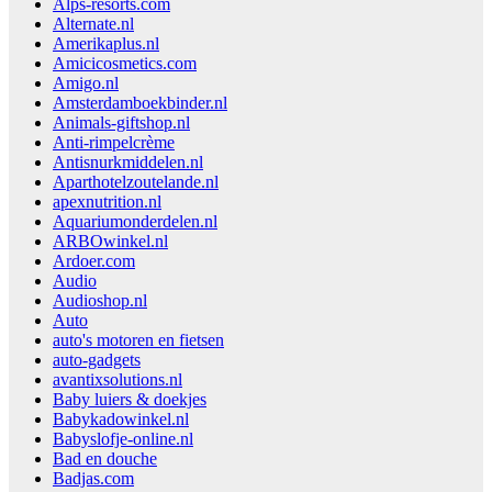
Alps-resorts.com
Alternate.nl
Amerikaplus.nl
Amicicosmetics.com
Amigo.nl
Amsterdamboekbinder.nl
Animals-giftshop.nl
Anti-rimpelcrème
Antisnurkmiddelen.nl
Aparthotelzoutelande.nl
apexnutrition.nl
Aquariumonderdelen.nl
ARBOwinkel.nl
Ardoer.com
Audio
Audioshop.nl
Auto
auto's motoren en fietsen
auto-gadgets
avantixsolutions.nl
Baby luiers & doekjes
Babykadowinkel.nl
Babyslofje-online.nl
Bad en douche
Badjas.com