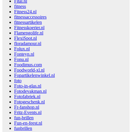
Fital.nl
fitness
Fitness24.nl
fitnessaccessoires
fitnessartikelen
Fitnesskoerier.nl
Flamengolife.nl
FlexiSpot.nl
floradamour.nl
Folux.nl
Fonteyn.nl
Fonu.nl
Foodimus.com
Foodworld-xl.nl
Fopartikelenwinkel.nl
foto
Foto-in-glas.nl
Fotodevakman.nl
Fotofabriek.nl
Fotogeschenk.nl
Fr-fanshop.nl
Fritz-Events.nl
fun-brillen
Fun-en-feest.nl
funbrillen