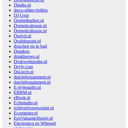
Dindio.nl
disco-glitter-brillen
DJ Gear
Doehetbudget.nl
Domoticahouse.nl
Domoticahouse.nl
Dorivit.nl
Doublepoint.nl
douchen en in bad
Dranken
drinkheroes.nl
Drukwerknodig.nl
Dryly.com
Dsl-tech.nl
dutchdjequipment.nl
dutchdjequipment.nl
E-styleaudio.nl
EBBM.nl
eBook.nl
Echtstudio.nl
echtveelvoorweinig.nl
Ecomputer.nl
EenVakantieHuisje.nl
Electronica en Witgoed