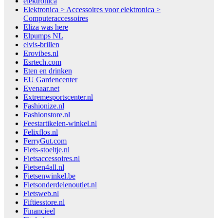
elektronica
Elektronica > Accessoires voor elektronica >
Computeraccessoires
Eliza was here
Elpumps NL
elvis-brillen
Erovibes.nl
Esrtech.com
Eten en drinken
EU Gardencenter
Evenaar.net
Extremesportscenter.nl
Fashionize.nl
Fashionstore.nl
Feestartikelen-winkel.nl
Felixflos.nl
FerryGut.com
Fiets-stoeltje.nl
Fietsaccessoires.nl
Fietsen4all.nl
Fietsenwinkel.be
Fietsonderdelenoutlet.nl
Fietsweb.nl
Fiftiesstore.nl
Financieel