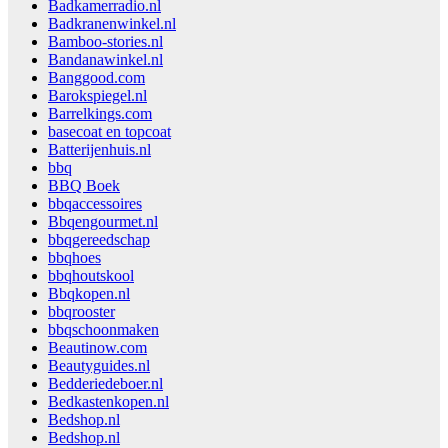
Badkamerradio.nl
Badkranenwinkel.nl
Bamboo-stories.nl
Bandanawinkel.nl
Banggood.com
Barokspiegel.nl
Barrelkings.com
basecoat en topcoat
Batterijenhuis.nl
bbq
BBQ Boek
bbqaccessoires
Bbqengourmet.nl
bbqgereedschap
bbqhoes
bbqhoutskool
Bbqkopen.nl
bbqrooster
bbqschoonmaken
Beautinow.com
Beautyguides.nl
Bedderiedeboer.nl
Bedkastenkopen.nl
Bedshop.nl
Bedshop.nl