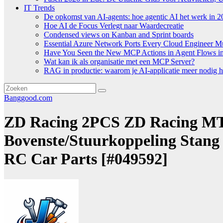
IT Trends
De opkomst van AI-agents: hoe agentic AI het werk in 2
Hoe AI de Focus Verlegt naar Waardecreatie
Condensed views on Kanban and Sprint boards
Essential Azure Network Ports Every Cloud Engineer 
Have You Seen the New MCP Actions in Agent Flows in 
Wat kan ik als organisatie met een MCP Server?
RAG in productie: waarom je AI-applicatie meer nodig h
Banggood.com
ZD Racing 2PCS ZD Racing MT0
Bovenste/Stuurkoppeling Stang 
RC Car Parts [#049592]