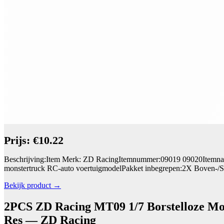
Prijs: €10.22
Beschrijving:Item Merk: ZD RacingItemnummer:09019 09020Itemnaam
monstertruck RC-auto voertuigmodelPakket inbegrepen:2X Boven-/St
Bekijk product →
2PCS ZD Racing MT09 1/7 Borstelloze Mo
Res — ZD Racing