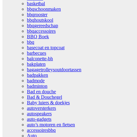
basketbal
bbqschoonmaken
bbqrooster
bbqhoutskool
bbqgereedschap
bbqaccessoires
BBQ Boek
bbq
basecoat en topcoat
barbecues
balconette-bh
bakplaten
bagagetrolleysoutdoortassen
badpakken
badmode
badminton
Bad en douche
Bad & Douchegel
Baby luiers & doekjes
autoversterkers
autospeakers
auto-gadgets
auto’s motoren en fietsen
accessoiresbbq
Auto