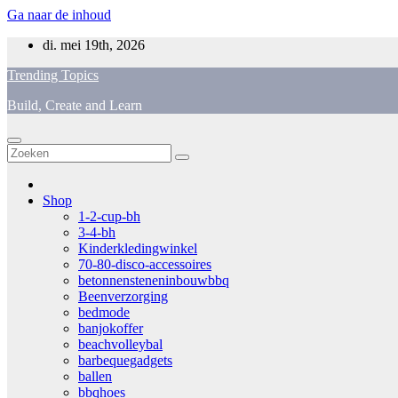
Ga naar de inhoud
di. mei 19th, 2026
Trending Topics
Build, Create and Learn
Shop
1-2-cup-bh
3-4-bh
Kinderkledingwinkel
70-80-disco-accessoires
betonnensteneninbouwbbq
Beenverzorging
bedmode
banjokoffer
beachvolleybal
barbequegadgets
ballen
bbqhoes