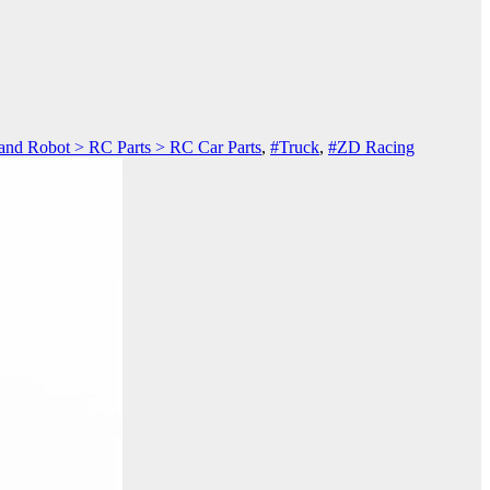
and Robot > RC Parts > RC Car Parts
,
#Truck
,
#ZD Racing