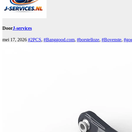
Door
J-services
mei 17, 2026
#2PCS
,
#Banggood.com
,
#borstelloze
,
#Bovenste
,
#go