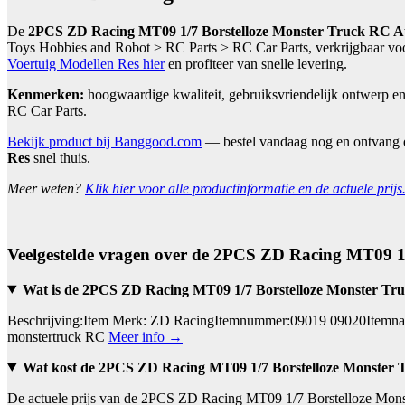
De
2PCS ZD Racing MT09 1/7 Borstelloze Monster Truck RC Au
Toys Hobbies and Robot > RC Parts > RC Car Parts, verkrijgbaar voo
Voertuig Modellen Res hier
en profiteer van snelle levering.
Kenmerken:
hoogwaardige kwaliteit, gebruiksvriendelijk ontwerp e
RC Car Parts.
Bekijk product bij Banggood.com
— bestel vandaag nog en ontvang
Res
snel thuis.
Meer weten?
Klik hier voor alle productinformatie en de actuele prijs
Veelgestelde vragen over de 2PCS ZD Racing MT09 1
Wat is de 2PCS ZD Racing MT09 1/7 Borstelloze Monster Tr
Beschrijving:Item Merk: ZD RacingItemnummer:09019 09020Itemnaam
monstertruck RC
Meer info →
Wat kost de 2PCS ZD Racing MT09 1/7 Borstelloze Monster 
De actuele prijs van de 2PCS ZD Racing MT09 1/7 Borstelloze Monst