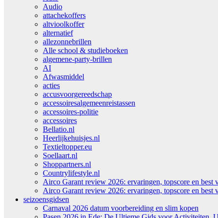
Audio
attachekoffers
altvioolkoffer
alternatief
allezonnebrillen
Alle school & studieboeken
algemene-party-brillen
AI
Afwasmiddel
acties
accusvoorgereedschap
accessoiresalgemeenreistassen
accessoires-politie
accessoires
Bellatio.nl
Heerlijkehuisjes.nl
Textieltopper.eu
Soellaart.nl
Shoppartners.nl
Countrylifestyle.nl
Airco Garant review 2026: ervaringen, topscore en best 
Airco Garant review 2026: ervaringen, topscore en best 
seizoensgidsen
Carnaval 2026 datum voorbereiding en slim kopen
Pasen 2026 in Ede: De Ultieme Gids voor Activiteiten, U