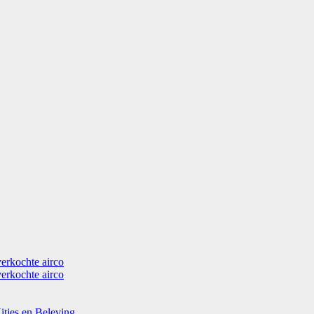
verkochte airco
verkochte airco
itjes en Beleving