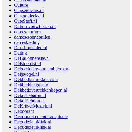
Culture
Cupsenbeans.nl
Customdecks.nl
CuteStuff.nl
Dahon-vouwfietsen.nl
dames-parfum
dames-zonnebrillen
dameskleding
Dartshopleiden.nl
Dating
DeBallonnensite.nl
DeBloemist.nl
Deboerlederwarenenbijoux.nl
Deijsvogel.nl
Dekbedbedrukken.com
Dekbeddengoed.nl
Dekbedovertrekkenkopen.nl
Dekoffiebaron.nl
Dekoffieboon.nl
DeKrijgerMuziek.nl
Deodorant
Deodorant en antitranspiratie
Deoudedeurklink.nl
Deoudedeurklink.nl