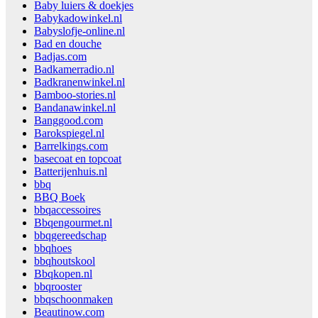
Baby luiers & doekjes
Babykadowinkel.nl
Babyslofje-online.nl
Bad en douche
Badjas.com
Badkamerradio.nl
Badkranenwinkel.nl
Bamboo-stories.nl
Bandanawinkel.nl
Banggood.com
Barokspiegel.nl
Barrelkings.com
basecoat en topcoat
Batterijenhuis.nl
bbq
BBQ Boek
bbqaccessoires
Bbqengourmet.nl
bbqgereedschap
bbqhoes
bbqhoutskool
Bbqkopen.nl
bbqrooster
bbqschoonmaken
Beautinow.com