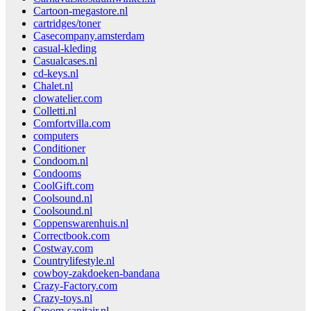
Cartoon-megastore.nl
cartridges/toner
Casecompany.amsterdam
casual-kleding
Casualcases.nl
cd-keys.nl
Chalet.nl
clowatelier.com
Colletti.nl
Comfortvilla.com
computers
Conditioner
Condoom.nl
Condooms
CoolGift.com
Coolsound.nl
Coolsound.nl
Coppenswarenhuis.nl
Correctbook.com
Costway.com
Countrylifestyle.nl
cowboy-zakdoeken-bandana
Crazy-Factory.com
Crazy-toys.nl
Croom-sanitair.nl