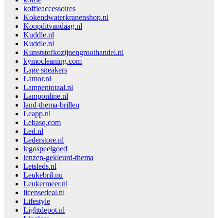
koffieaccessoires
Kokendwaterkranenshop.nl
Koopditvandaag.nl
Kuddle.nl
Kuddle.nl
Kunststofkozijnengroothandel.nl
kymocleaning.com
Lage sneakers
Lamor.nl
Lampentotaal.nl
Lamponline.nl
land-thema-brillen
Leapp.nl
Lebasq.com
Led.nl
Lederstore.nl
legospeelgoed
lenzen-gekleurd-thema
Letsleds.nl
Leukebril.nu
Leukermeer.nl
licensedeal.nl
Lifestyle
Lightdepot.nl