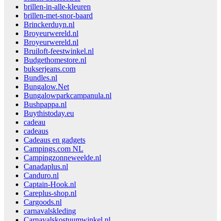
brillen-in-alle-kleuren
brillen-met-snor-baard
Brinckerduyn.nl
Broyeurwereld.nl
Broyeurwereld.nl
Bruiloft-feestwinkel.nl
Budgethomestore.nl
bukserjeans.com
Bundles.nl
Bungalow.Net
Bungalowparkcampanula.nl
Bushpappa.nl
Buythistoday.eu
cadeau
cadeaus
Cadeaus en gadgets
Campings.com NL
Campingzonneweelde.nl
Canadaplus.nl
Canduro.nl
Captain-Hook.nl
Careplus-shop.nl
Cargoods.nl
carnavalskleding
Carnavalskostuumwinkel.nl