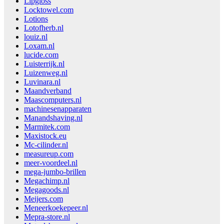
Lipgloss
Locktowel.com
Lotions
Lotofherb.nl
louiz.nl
Loxam.nl
lucide.com
Luisterrijk.nl
Luizenweg.nl
Luvinara.nl
Maandverband
Maascomputers.nl
machinesenapparaten
Manandshaving.nl
Marmitek.com
Maxistock.eu
Mc-cilinder.nl
measureup.com
meer-voordeel.nl
mega-jumbo-brillen
Megachimp.nl
Megagoods.nl
Meijers.com
Meneerkoekepeer.nl
Mepra-store.nl