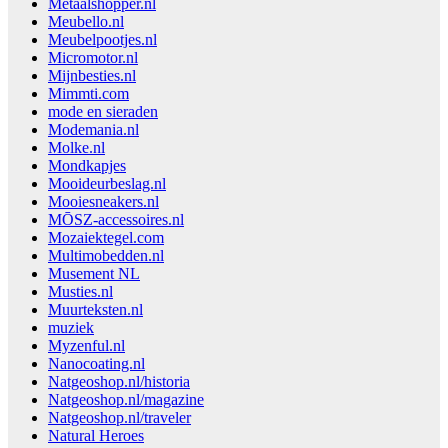
Metaalshopper.nl
Meubello.nl
Meubelpootjes.nl
Micromotor.nl
Mijnbesties.nl
Mimmti.com
mode en sieraden
Modemania.nl
Molke.nl
Mondkapjes
Mooideurbeslag.nl
Mooiesneakers.nl
MŌSZ-accessoires.nl
Mozaiektegel.com
Multimobedden.nl
Musement NL
Musties.nl
Muurteksten.nl
muziek
Myzenful.nl
Nanocoating.nl
Natgeoshop.nl/historia
Natgeoshop.nl/magazine
Natgeoshop.nl/traveler
Natural Heroes