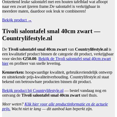
Ontzettend leuke salontafel met een houten tafelblad wat afloopt
naar een zwart ijzeren frame.De salontafel is verkrijgbaar in
meerdere maten, daardoor ook leuk te combineren!
Bekijk product →
Tivoli salontafel smal 40cm zwart —
Countrylifestyle.nl
De
Tivoli salontafel smal 40cm zwart
van
Countrylifestyle.nl
is
een kwalitatief product binnen de categorie dit product, verkrijgbaar
voor slechts
€250.00
.
Bekijk de Tivoli salontafel smal 40cm zwart
hier
en profiteer van snelle levering.
Kenmerken:
hoogwaardige kwaliteit, gebruiksvriendelijk ontwerp
en uitstekende prijs-kwaliteitverhouding. Countrylifestyle.nl staat
bekend om betrouwbare producten binnen dit product.
Bekijk product bij Countrylifestyle.nl
— bestel vandaag nog en
ontvang de
Tivoli salontafel smal 40cm zwart
snel thuis.
Meer weten?
Klik hier voor alle productinformatie en de actuele
prijs.
Wacht niet te lang — dit aanbod kan beperkt zijn.