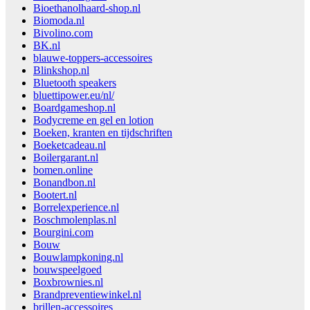
Bioethanolhaard-shop.nl
Biomoda.nl
Bivolino.com
BK.nl
blauwe-toppers-accessoires
Blinkshop.nl
Bluetooth speakers
bluettipower.eu/nl/
Boardgameshop.nl
Bodycreme en gel en lotion
Boeken, kranten en tijdschriften
Boeketcadeau.nl
Boilergarant.nl
bomen.online
Bonandbon.nl
Bootert.nl
Borrelexperience.nl
Boschmolenplas.nl
Bourgini.com
Bouw
Bouwlampkoning.nl
bouwspeelgoed
Boxbrownies.nl
Brandpreventiewinkel.nl
brillen-accessoires