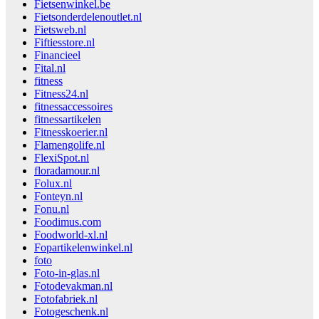
Fietsenwinkel.be
Fietsonderdelenoutlet.nl
Fietsweb.nl
Fiftiesstore.nl
Financieel
Fital.nl
fitness
Fitness24.nl
fitnessaccessoires
fitnessartikelen
Fitnesskoerier.nl
Flamengolife.nl
FlexiSpot.nl
floradamour.nl
Folux.nl
Fonteyn.nl
Fonu.nl
Foodimus.com
Foodworld-xl.nl
Fopartikelenwinkel.nl
foto
Foto-in-glas.nl
Fotodevakman.nl
Fotofabriek.nl
Fotogeschenk.nl