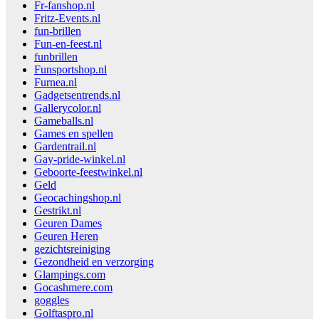
Fr-fanshop.nl
Fritz-Events.nl
fun-brillen
Fun-en-feest.nl
funbrillen
Funsportshop.nl
Furnea.nl
Gadgetsentrends.nl
Gallerycolor.nl
Gameballs.nl
Games en spellen
Gardentrail.nl
Gay-pride-winkel.nl
Geboorte-feestwinkel.nl
Geld
Geocachingshop.nl
Gestrikt.nl
Geuren Dames
Geuren Heren
gezichtsreiniging
Gezondheid en verzorging
Glampings.com
Gocashmere.com
goggles
Golftaspro.nl