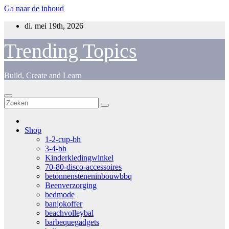
Ga naar de inhoud
di. mei 19th, 2026
Trending Topics
Build, Create and Learn
Shop
1-2-cup-bh
3-4-bh
Kinderkledingwinkel
70-80-disco-accessoires
betonnensteneninbouwbbq
Beenverzorging
bedmode
banjokoffer
beachvolleybal
barbequegadgets