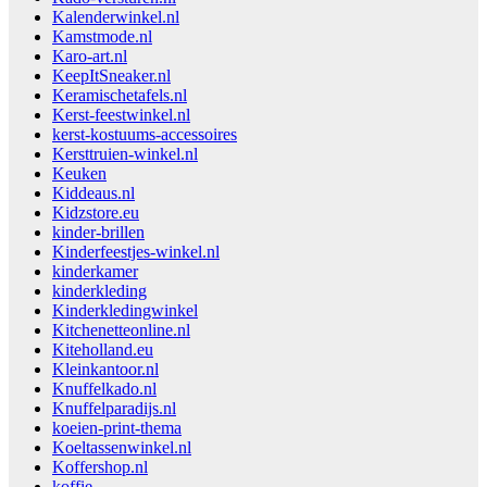
Kalenderwinkel.nl
Kamstmode.nl
Karo-art.nl
KeepItSneaker.nl
Keramischetafels.nl
Kerst-feestwinkel.nl
kerst-kostuums-accessoires
Kersttruien-winkel.nl
Keuken
Kiddeaus.nl
Kidzstore.eu
kinder-brillen
Kinderfeestjes-winkel.nl
kinderkamer
kinderkleding
Kinderkledingwinkel
Kitchenetteonline.nl
Kiteholland.eu
Kleinkantoor.nl
Knuffelkado.nl
Knuffelparadijs.nl
koeien-print-thema
Koeltassenwinkel.nl
Koffershop.nl
koffie