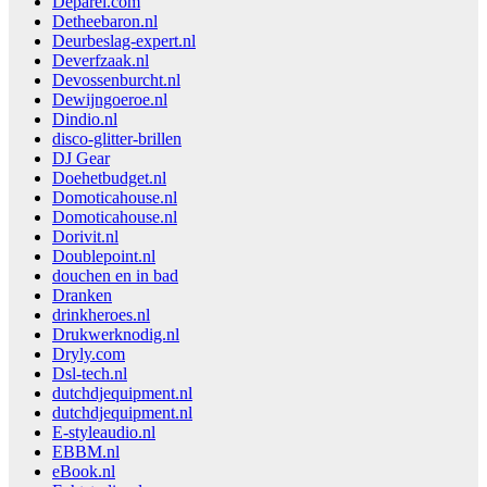
Deparel.com
Detheebaron.nl
Deurbeslag-expert.nl
Deverfzaak.nl
Devossenburcht.nl
Dewijngoeroe.nl
Dindio.nl
disco-glitter-brillen
DJ Gear
Doehetbudget.nl
Domoticahouse.nl
Domoticahouse.nl
Dorivit.nl
Doublepoint.nl
douchen en in bad
Dranken
drinkheroes.nl
Drukwerknodig.nl
Dryly.com
Dsl-tech.nl
dutchdjequipment.nl
dutchdjequipment.nl
E-styleaudio.nl
EBBM.nl
eBook.nl