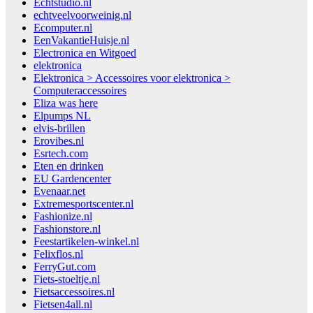
Echtstudio.nl
echtveelvoorweinig.nl
Ecomputer.nl
EenVakantieHuisje.nl
Electronica en Witgoed
elektronica
Elektronica > Accessoires voor elektronica >
Computeraccessoires
Eliza was here
Elpumps NL
elvis-brillen
Erovibes.nl
Esrtech.com
Eten en drinken
EU Gardencenter
Evenaar.net
Extremesportscenter.nl
Fashionize.nl
Fashionstore.nl
Feestartikelen-winkel.nl
Felixflos.nl
FerryGut.com
Fiets-stoeltje.nl
Fietsaccessoires.nl
Fietsen4all.nl