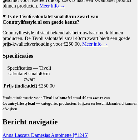
geschikt voor iedereen die op zoek is naar een kwalitatief product
binnen producten.
Meer info →
Is de Tivoli salontafel smal 40cm zwart van
Countrylifestyle.nl een goede keuze?
Countrylifestyle.nl staat bekend als betrouwbaar merk binnen
producten. De Tivoli salontafel smal 40cm zwart biedt een goede
prijs-kwaliteitverhouding voor €250.00.
Meer info →
Specificaties
Specificaties — Tivoli
salontafel smal 40cm
zwart
Prijs (indicatief)
€250.00
Productinformatie voor
Tivoli salontafel smal 40cm zwart
van
Countrylifestyle.nl
— categorie: producten. Prijzen en beschikbaarheid kunnen
afwijken.
Bericht navigatie
Anna Lascata Damesjas Antoinette [#1245]