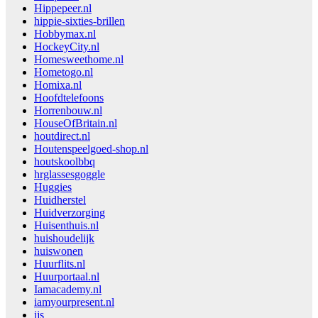
Hippepeer.nl
hippie-sixties-brillen
Hobbymax.nl
HockeyCity.nl
Homesweethome.nl
Hometogo.nl
Homixa.nl
Hoofdtelefoons
Horrenbouw.nl
HouseOfBritain.nl
houtdirect.nl
Houtenspeelgoed-shop.nl
houtskoolbbq
hrglassesgoggle
Huggies
Huidherstel
Huidverzorging
Huisenthuis.nl
huishoudelijk
huiswonen
Huurflits.nl
Huurportaal.nl
Iamacademy.nl
iamyourpresent.nl
ijs