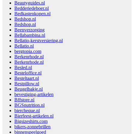
Beautyguides.nl
Bedderiedeboer.nl
Bedkastenkopen.nl
Bedshop.nl
Bedshop.nl
Beenverzorging
Bellabambina.nl
Bellatio-kerstversiering.nl
Bellatio.nl
bergtopia.com
Berkenrhode.nl
Berkenrhode.nl
Besled.nl
Besteloffice.nl
Besteltaart.nl
Bestpillow.nl
Beugelbakje.nl
bevestiging-artikelen
Bffstore.nl
BGSnutrition.nl
biercheque.nl
Bierfeest-artikelen.nl
Bigsizeshirts.com
bikers-zonnebrillen
binnenspeelgoed