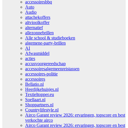
accessoiresbbq
Auto
Audio
attachekoffers
altvioolkoffer
alternatief
allezonnebrillen
Alle school & studieboeken
algemene-party-brillen
AI
Afwasmiddel
acties
accusvoorgereedschap
accessoiresalgemeenreistassen
accessoires-politie
accessoires
Bellatio.nl
Heerlijkehuisjes.nl
Textieltopper.eu
Soellaart.nl
Shoppartners.nl
Countrylifestyle.nl
Airco Garant review 2026: ervaringen, topscore en best
verkochte airco
Airco Garant review 2026: ervaringen, topscore en best