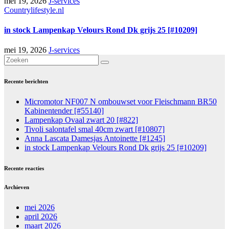
mei 19, 2026
J-services
Countrylifestyle.nl
in stock Lampenkap Velours Rond Dk grijs 25 [#10209]
mei 19, 2026
J-services
Recente berichten
Micromotor NF007 N ombouwset voor Fleischmann BR50
Kabinentender [#55140]
Lampenkap Ovaal zwart 20 [#822]
Tivoli salontafel smal 40cm zwart [#10807]
Anna Lascata Damesjas Antoinette [#1245]
in stock Lampenkap Velours Rond Dk grijs 25 [#10209]
Recente reacties
Archieven
mei 2026
april 2026
maart 2026