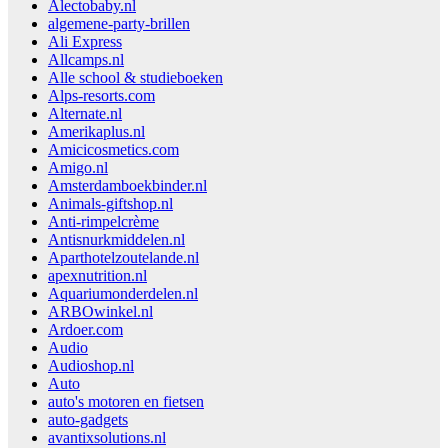
Alectobaby.nl
algemene-party-brillen
Ali Express
Allcamps.nl
Alle school & studieboeken
Alps-resorts.com
Alternate.nl
Amerikaplus.nl
Amicicosmetics.com
Amigo.nl
Amsterdamboekbinder.nl
Animals-giftshop.nl
Anti-rimpelcrème
Antisnurkmiddelen.nl
Aparthotelzoutelande.nl
apexnutrition.nl
Aquariumonderdelen.nl
ARBOwinkel.nl
Ardoer.com
Audio
Audioshop.nl
Auto
auto's motoren en fietsen
auto-gadgets
avantixsolutions.nl