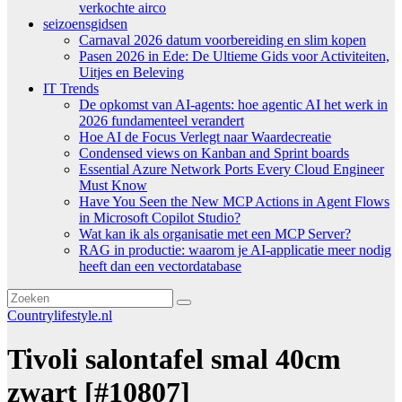
verkochte airco
seizoensgidsen
Carnaval 2026 datum voorbereiding en slim kopen
Pasen 2026 in Ede: De Ultieme Gids voor Activiteiten,
Uitjes en Beleving
IT Trends
De opkomst van AI-agents: hoe agentic AI het werk in
2026 fundamenteel verandert
Hoe AI de Focus Verlegt naar Waardecreatie
Condensed views on Kanban and Sprint boards
Essential Azure Network Ports Every Cloud Engineer
Must Know
Have You Seen the New MCP Actions in Agent Flows
in Microsoft Copilot Studio?
Wat kan ik als organisatie met een MCP Server?
RAG in productie: waarom je AI-applicatie meer nodig
heeft dan een vectordatabase
Countrylifestyle.nl
Tivoli salontafel smal 40cm
zwart [#10807]