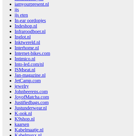
iamyourpresent.nl
ijs
ijs eten
In-ear oordopjes
Indeshop.nl
Infraroodboer.nl
Inglot.nl
Inktwereld.nl
Interhome.nl
Internet-bikes.com
Intimico.nl
Into-led.com/nl
ISMseat.nl
Jan-magazine.nl
JetCamp.com
jewelry
Johnbeerens.com
JoyofMatcha.com
Justifiedbags.com
Justunderwear.nl
K-ook.nl
K9shop.nl
kaarsen
Kabelmaatje.nl
Kabelmaxx.nl