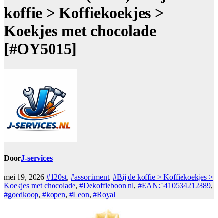
koffie > Koffiekoekjes >
Koekjes met chocolade
[#OY5015]
Door
J-services
mei 19, 2026
#120st
,
#assortiment
,
#Bij de koffie > Koffiekoekjes >
Koekjes met chocolade
,
#Dekoffieboon.nl
,
#EAN:5410534212889
,
#goedkoop
,
#kopen
,
#Leon
,
#Royal