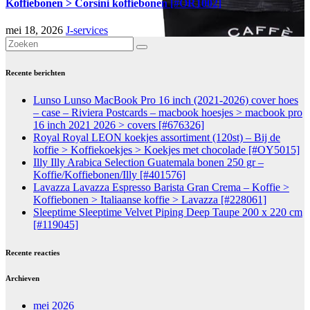
Koffiebonen > Corsini koffiebonen [#OR1002]
mei 18, 2026
J-services
Recente berichten
Lunso Lunso MacBook Pro 16 inch (2021-2026) cover hoes
– case – Riviera Postcards – macbook hoesjes > macbook pro
16 inch 2021 2026 > covers [#676326]
Royal Royal LEON koekjes assortiment (120st) – Bij de
koffie > Koffiekoekjes > Koekjes met chocolade [#OY5015]
Illy Illy Arabica Selection Guatemala bonen 250 gr –
Koffie/Koffiebonen/Illy [#401576]
Lavazza Lavazza Espresso Barista Gran Crema – Koffie >
Koffiebonen > Italiaanse koffie > Lavazza [#228061]
Sleeptime Sleeptime Velvet Piping Deep Taupe 200 x 220 cm
[#119045]
Recente reacties
Archieven
mei 2026