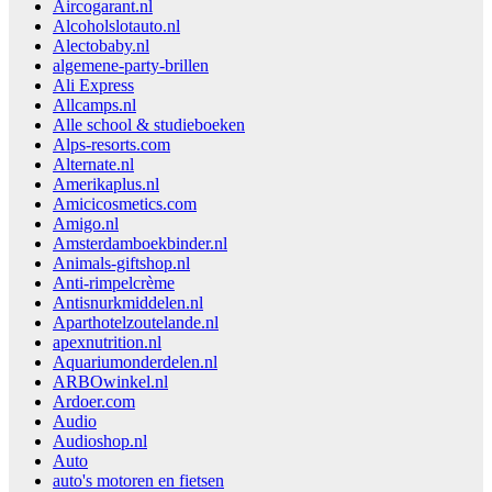
Aircogarant.nl
Alcoholslotauto.nl
Alectobaby.nl
algemene-party-brillen
Ali Express
Allcamps.nl
Alle school & studieboeken
Alps-resorts.com
Alternate.nl
Amerikaplus.nl
Amicicosmetics.com
Amigo.nl
Amsterdamboekbinder.nl
Animals-giftshop.nl
Anti-rimpelcrème
Antisnurkmiddelen.nl
Aparthotelzoutelande.nl
apexnutrition.nl
Aquariumonderdelen.nl
ARBOwinkel.nl
Ardoer.com
Audio
Audioshop.nl
Auto
auto's motoren en fietsen