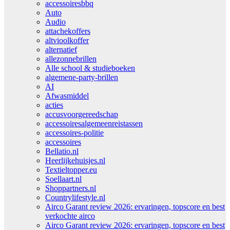
accessoiresbbq
Auto
Audio
attachekoffers
altvioolkoffer
alternatief
allezonnebrillen
Alle school & studieboeken
algemene-party-brillen
AI
Afwasmiddel
acties
accusvoorgereedschap
accessoiresalgemeenreistassen
accessoires-politie
accessoires
Bellatio.nl
Heerlijkehuisjes.nl
Textieltopper.eu
Soellaart.nl
Shoppartners.nl
Countrylifestyle.nl
Airco Garant review 2026: ervaringen, topscore en best
verkochte airco
Airco Garant review 2026: ervaringen, topscore en best