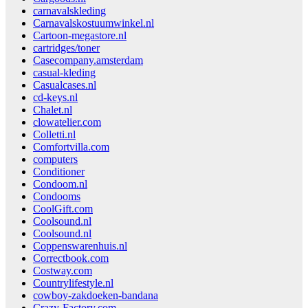
carnavalskleding
Carnavalskostuumwinkel.nl
Cartoon-megastore.nl
cartridges/toner
Casecompany.amsterdam
casual-kleding
Casualcases.nl
cd-keys.nl
Chalet.nl
clowatelier.com
Colletti.nl
Comfortvilla.com
computers
Conditioner
Condoom.nl
Condooms
CoolGift.com
Coolsound.nl
Coolsound.nl
Coppenswarenhuis.nl
Correctbook.com
Costway.com
Countrylifestyle.nl
cowboy-zakdoeken-bandana
Crazy-Factory.com