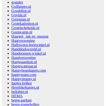
goggles
Golftaspro.nl
Good4fun.nl
Govida.nl
Greenpan.nl
Grotekadoshop.nl
Grotelscheheide.nl
Gustocamp.nl
Haargel, -lak en -mousse
Haarverzorging
Halloween-feestwinkel.nl
Handdoekwereld.nl
Handpoppen-winkel.nl
Handverzorging
Hapjesaanhuis.nl
Hapjescateraar.nl
Happybeardiapers.com
happysoaps.com
Happystrappy.nl
hartjes-brillen
Heerlijkehuisjes.nl
hellobier.nl
HEMA
heren-parfum
heren-zonnebrillen