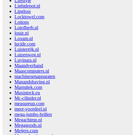
Lifestyle
Lightdepot.nl
Lipgloss
Locktowel.com
Lotions
Lotofherb.nl
louiz.nl
Loxam.nl
lucide.com
Luisterrijk.nl
Luizenweg.nl
Luvinara.nl
Maandverband
Maascomputers.nl
machinesenapparaten
Manandshaving.nl
Marmitek.com
Maxistock.eu
Mc-cilinder.nl
measureup.com
meer-voordeel.nl
mega-jumbo-brillen
Megachimp.nl
Megagoods.nl
Meijers.com