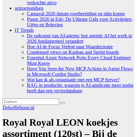
verkochte airco
seizoensgidsen
Carnaval 2026 datum voorbereiding en slim kopen
Pasen 2026 in Ede: De Ultieme Gids voor Activiteiten,
Uitjes en Beleving
IT Trends
De opkomst van AI-agents: hoe agentic AI het werk in
2026 fundamenteel verandert
Hoe AI de Focus Verlegt naar Waardecreatie
Condensed views on Kanban and Sprint boards
Essential Azure Network Ports Every Cloud Engineer
Must Know
Have You Seen the New MCP Actions in Agent Flows
in Microsoft Copilot Studio?
Wat kan ik als organisatie met een MCP Server?
RAG in productie: waarom je AI-applicatie meer nodig
heeft dan een vectordatabase
Dekoffieboon.nl
Royal Royal LEON koekjes
assortiment (120st) – Bij de