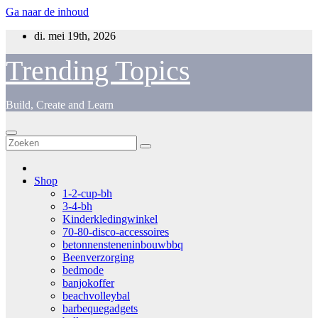
Ga naar de inhoud
di. mei 19th, 2026
Trending Topics
Build, Create and Learn
Shop
1-2-cup-bh
3-4-bh
Kinderkledingwinkel
70-80-disco-accessoires
betonnensteneninbouwbbq
Beenverzorging
bedmode
banjokoffer
beachvolleybal
barbequegadgets