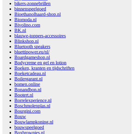
bikers-zonnebrillen
binnenspeelgoed
Bioethanolhaard-shop.nl
Biomoda.nl
Bivolino.com
BK.nl
blauwe-toppers-accessoires
Blinkshop.nl
Bluetooth speakers
bluettipower.eu/nl/
Boardgameshop.nl
Bodycreme en gel en lotion
Boeken, kranten en tijdschriften
Boeketcadeau.nl
Boilergarant.nl
bomen.online
Bonandbon.nl
Bootert.nl
Borrelexperience.nl
Boschmolenplas.nl
Bourgini.com
Bouw
Bouwlampkoning.nl
bouwspeelgoed
Boxbrownies.nl