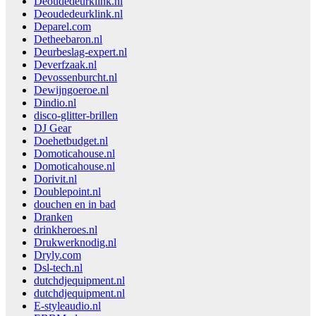
Deoudedeurklink.nl
Deoudedeurklink.nl
Deparel.com
Detheebaron.nl
Deurbeslag-expert.nl
Deverfzaak.nl
Devossenburcht.nl
Dewijngoeroe.nl
Dindio.nl
disco-glitter-brillen
DJ Gear
Doehetbudget.nl
Domoticahouse.nl
Domoticahouse.nl
Dorivit.nl
Doublepoint.nl
douchen en in bad
Dranken
drinkheroes.nl
Drukwerknodig.nl
Dryly.com
Dsl-tech.nl
dutchdjequipment.nl
dutchdjequipment.nl
E-styleaudio.nl