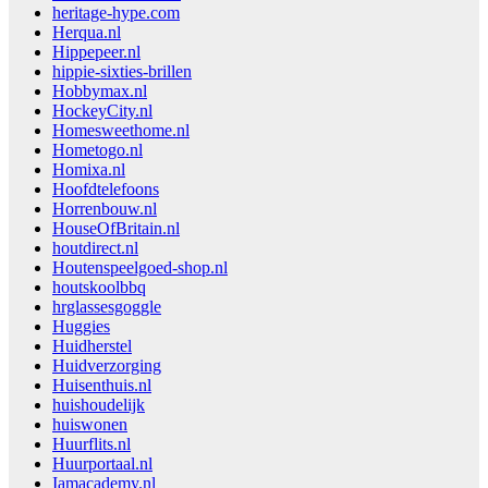
heritage-hype.com
Herqua.nl
Hippepeer.nl
hippie-sixties-brillen
Hobbymax.nl
HockeyCity.nl
Homesweethome.nl
Hometogo.nl
Homixa.nl
Hoofdtelefoons
Horrenbouw.nl
HouseOfBritain.nl
houtdirect.nl
Houtenspeelgoed-shop.nl
houtskoolbbq
hrglassesgoggle
Huggies
Huidherstel
Huidverzorging
Huisenthuis.nl
huishoudelijk
huiswonen
Huurflits.nl
Huurportaal.nl
Iamacademy.nl