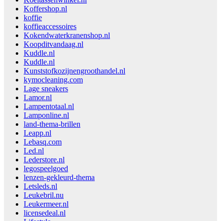
Koffershop.nl
koffie
koffieaccessoires
Kokendwaterkranenshop.nl
Koopditvandaag.nl
Kuddle.nl
Kuddle.nl
Kunststofkozijnengroothandel.nl
kymocleaning.com
Lage sneakers
Lamor.nl
Lampentotaal.nl
Lamponline.nl
land-thema-brillen
Leapp.nl
Lebasq.com
Led.nl
Lederstore.nl
legospeelgoed
lenzen-gekleurd-thema
Letsleds.nl
Leukebril.nu
Leukermeer.nl
licensedeal.nl