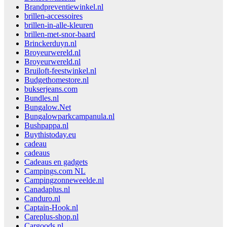
Brandpreventiewinkel.nl
brillen-accessoires
brillen-in-alle-kleuren
brillen-met-snor-baard
Brinckerduyn.nl
Broyeurwereld.nl
Broyeurwereld.nl
Bruiloft-feestwinkel.nl
Budgethomestore.nl
bukserjeans.com
Bundles.nl
Bungalow.Net
Bungalowparkcampanula.nl
Bushpappa.nl
Buythistoday.eu
cadeau
cadeaus
Cadeaus en gadgets
Campings.com NL
Campingzonneweelde.nl
Canadaplus.nl
Canduro.nl
Captain-Hook.nl
Careplus-shop.nl
Cargoods.nl