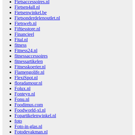
Fietsaccessoires.nl
Fietsen4all.nl
Fietsenwinkel.be
Fietsonderdelenoutlet.nl
Fietsweb.nl
Fiftiesstore.nl
Financieel
Fital.nl
fitness
Fitness24.nl
fitnessaccessoires
fitnessartikelen
Fitnesskoerier.nl
Flamengolife.nl
FlexiSpot.nl
floradamour.nl
Folux.nl
Fonteyn.nl
Fonu.nl
Foodimus.com
Foodworld-xl.nl
Fopartikelenwinkel.nl
foto
Foto-in-glas.nl
Fotodevakman.nl