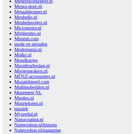
Meneerkoekepeer.nl
Mepra-store.nl
Metaalshopper.nl
Meubello.nl
Meubelpootjes.nl
Micromotor.nl
Mijnbesties.nl
Mimmti.com
mode en sieraden
Modemania.nl
Molke.nl
Mondkapjes
Mooideurbeslag.nl
Mooiesneakers.nl
MŌSZ-accessoires.nl
Mozaiektegel.com
Multimobedden.nl
Musement NL
Musties.nl
Muurteksten.nl
muziek
Myzenful.nl
Nanocoating.nl
Natgeoshop.nl/historia
Natgeoshop.nl/magazine