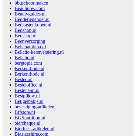
bbqschoonmaken
Beautinow.com
Beautyguides.nl
Bedderiedeboer.nl
Bedkastenkopen.nl
Bedshop.nl
Bedshop.nl
Beenverzorging
Bellabambina.nl
Bellatio-kerstversiering.nl
Bellatio.nl
bergtopia.com
Berkenrhode.nl
Berkenrhode.nl
Besled.nl
Besteloffice.nl
Besteltaart.nl
Bestpillow.nl
Beugelbakje.nl
bevestiging-artikelen
Bffstore.nl
BGSnutrition.nl
biercheque.nl
Bierfeest-artikelen.nl
Bigsizeshirts.com