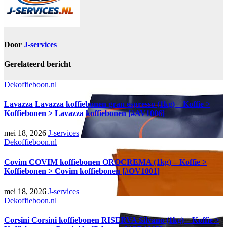
Door
J-services
Gerelateerd bericht
Dekoffieboon.nl
Lavazza Lavazza koffiebonen gran espresso (1kg) – Koffie >
Koffiebonen > Lavazza koffiebonen [#AV1006]
mei 18, 2026
J-services
Dekoffieboon.nl
Covim COVIM koffiebonen OROCREMA (1kg) – Koffie >
Koffiebonen > Covim koffiebonen [#OV1001]
mei 18, 2026
J-services
Dekoffieboon.nl
Corsini Corsini koffiebonen RISERVA Silvano (1kg) – Koffie >