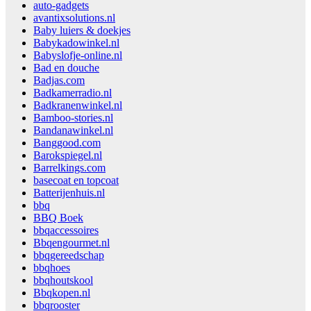
auto-gadgets
avantixsolutions.nl
Baby luiers & doekjes
Babykadowinkel.nl
Babyslofje-online.nl
Bad en douche
Badjas.com
Badkamerradio.nl
Badkranenwinkel.nl
Bamboo-stories.nl
Bandanawinkel.nl
Banggood.com
Barokspiegel.nl
Barrelkings.com
basecoat en topcoat
Batterijenhuis.nl
bbq
BBQ Boek
bbqaccessoires
Bbqengourmet.nl
bbqgereedschap
bbqhoes
bbqhoutskool
Bbqkopen.nl
bbqrooster