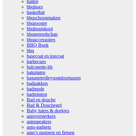
ballen
bbqhoes
basketbal
bbqschoonmaken
bbqrooster
bbqhoutskool
bbqgereedschap
bbqaccessoires
BBQ Boek
bbq
basecoat en topcoat
barbecues
balconette-bh
bakplaten
bagagetrolleysoutdoortassen
badpakken
badmode
badminton
Bad en douche
Bad & Douchegel
Baby luiers & doekjes
autoversterkers
autospeakers
auto-gadgets
auto’s motoren en fietsen