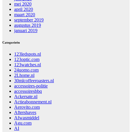
mei 2020
april 2020
maart 2020
september 2019
augustus 2019
januari 2019
Categorieën
123ledspots.nl
123optic.com
123watches.nl
24uomo.com
2Lhome.nl
30mlcoffeeroasters.nl
accessoires-politie
accessoiresbbq
Ackersate.nl
Actieabonnement.nl
Aerovito.com
Aftershaves
Afwasmiddel
Agu.com
AI