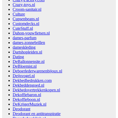
Crazy-toys.nl
Croom-sanitair.nl
Culture
Cupsenbeans.nl
Customdecks.nl
CuteStuff.nl
Dahon-vouwfietsen.nl
dames-parfum
dames-zonnebrillen
dameskleding
Dartshopleiden.nl
Dating
DeBallonnensite.nl
DeBloemist.nl
Deboerlederwarenenbijoux.nl
Deijsvogel.nl
Dekbedbedrukken.com
Dekbeddengoed.nl
Dekbedovertrekkenkopen.nl
Dekoffiebaron.nl
Dekoffieboon.nl
DeKrijgerMuziek.nl
Deodorant
Deodorant en antitranspiratie