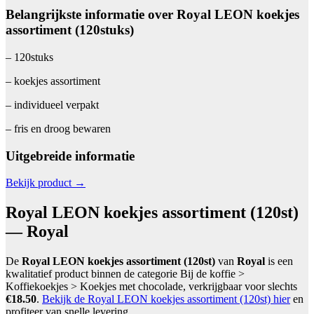
Belangrijkste informatie over Royal LEON koekjes
assortiment (120stuks)
– 120stuks
– koekjes assortiment
– individueel verpakt
– fris en droog bewaren
Uitgebreide informatie
Bekijk product →
Royal LEON koekjes assortiment (120st)
— Royal
De
Royal LEON koekjes assortiment (120st)
van
Royal
is een
kwalitatief product binnen de categorie Bij de koffie >
Koffiekoekjes > Koekjes met chocolade, verkrijgbaar voor slechts
€18.50
.
Bekijk de Royal LEON koekjes assortiment (120st) hier
en
profiteer van snelle levering.