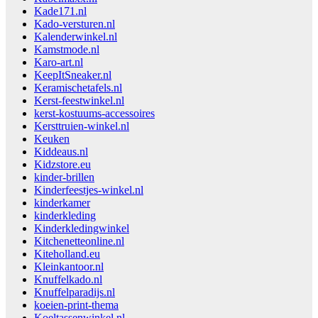
Kade171.nl
Kado-versturen.nl
Kalenderwinkel.nl
Kamstmode.nl
Karo-art.nl
KeepItSneaker.nl
Keramischetafels.nl
Kerst-feestwinkel.nl
kerst-kostuums-accessoires
Kersttruien-winkel.nl
Keuken
Kiddeaus.nl
Kidzstore.eu
kinder-brillen
Kinderfeestjes-winkel.nl
kinderkamer
kinderkleding
Kinderkledingwinkel
Kitchenetteonline.nl
Kiteholland.eu
Kleinkantoor.nl
Knuffelkado.nl
Knuffelparadijs.nl
koeien-print-thema
Koeltassenwinkel.nl