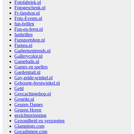
Fotofabriek.nl
Fotogeschenk.nl
Fr-fanshop.nl
Fritz-Events.nl
fun-brillen
Fun-en-feest.nl
funbrillen
Funsportshop.nl
Furnea.nl
Gadgetsentrends.nl
Gallerycolor.nl
Gameballs.nl
Games en spellen
Gardentrail.nl
Gay-pride-winkel.nl
Geboorte-feestwinkel.nl
Geld
Geocachingshop.nl
Gestrikt.nl
Geuren Dames
Geuren Heren
gezichtsreiniging
Gezondheid en verzorging
Glampings.com
Gocashmere.com