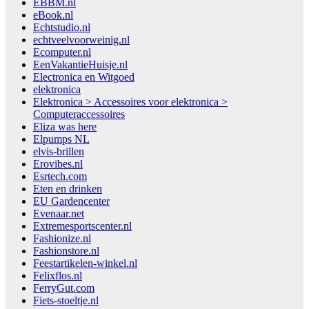
EBBM.nl
eBook.nl
Echtstudio.nl
echtveelvoorweinig.nl
Ecomputer.nl
EenVakantieHuisje.nl
Electronica en Witgoed
elektronica
Elektronica > Accessoires voor elektronica >
Computeraccessoires
Eliza was here
Elpumps NL
elvis-brillen
Erovibes.nl
Esrtech.com
Eten en drinken
EU Gardencenter
Evenaar.net
Extremesportscenter.nl
Fashionize.nl
Fashionstore.nl
Feestartikelen-winkel.nl
Felixflos.nl
FerryGut.com
Fiets-stoeltje.nl