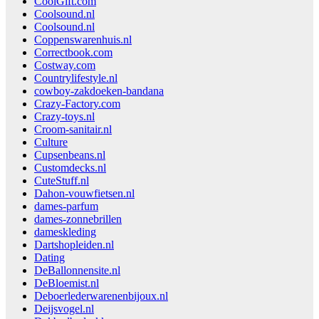
CoolGift.com
Coolsound.nl
Coolsound.nl
Coppenswarenhuis.nl
Correctbook.com
Costway.com
Countrylifestyle.nl
cowboy-zakdoeken-bandana
Crazy-Factory.com
Crazy-toys.nl
Croom-sanitair.nl
Culture
Cupsenbeans.nl
Customdecks.nl
CuteStuff.nl
Dahon-vouwfietsen.nl
dames-parfum
dames-zonnebrillen
dameskleding
Dartshopleiden.nl
Dating
DeBallonnensite.nl
DeBloemist.nl
Deboerlederwarenenbijoux.nl
Deijsvogel.nl