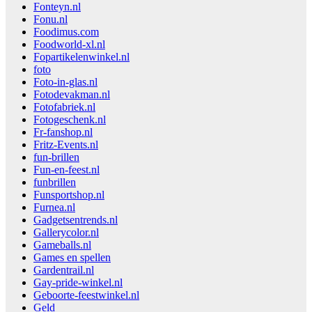
Fonteyn.nl
Fonu.nl
Foodimus.com
Foodworld-xl.nl
Fopartikelenwinkel.nl
foto
Foto-in-glas.nl
Fotodevakman.nl
Fotofabriek.nl
Fotogeschenk.nl
Fr-fanshop.nl
Fritz-Events.nl
fun-brillen
Fun-en-feest.nl
funbrillen
Funsportshop.nl
Furnea.nl
Gadgetsentrends.nl
Gallerycolor.nl
Gameballs.nl
Games en spellen
Gardentrail.nl
Gay-pride-winkel.nl
Geboorte-feestwinkel.nl
Geld