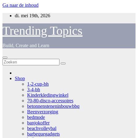
Ga naar de inhoud
di. mei 19th, 2026
Trending Topics
Build, Create and Learn
Shop
1-2-cup-bh
3-4-bh
Kinderkledingwinkel
70-80-disco-accessoires
betonnensteneninbouwbbq
Beenverzorging
bedmode
banjokoffer
beachvolleybal
barbequegadgets