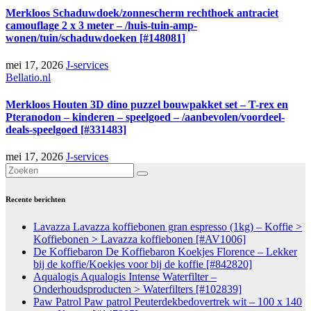
Merkloos Schaduwdoek/zonnescherm rechthoek antraciet
camouflage 2 x 3 meter – /huis-tuin-amp-
wonen/tuin/schaduwdoeken [#148081]
mei 17, 2026
J-services
Bellatio.nl
Merkloos Houten 3D dino puzzel bouwpakket set – T-rex en
Pteranodon – kinderen – speelgoed – /aanbevolen/voordeel-
deals-speelgoed [#331483]
mei 17, 2026
J-services
Recente berichten
Lavazza Lavazza koffiebonen gran espresso (1kg) – Koffie >
Koffiebonen > Lavazza koffiebonen [#AV1006]
De Koffiebaron De Koffiebaron Koekjes Florence – Lekker
bij de koffie/Koekjes voor bij de koffie [#842820]
Aqualogis Aqualogis Intense Waterfilter –
Onderhoudsproducten > Waterfilters [#102839]
Paw Patrol Paw patrol Peuterdekbedovertrek wit – 100 x 140