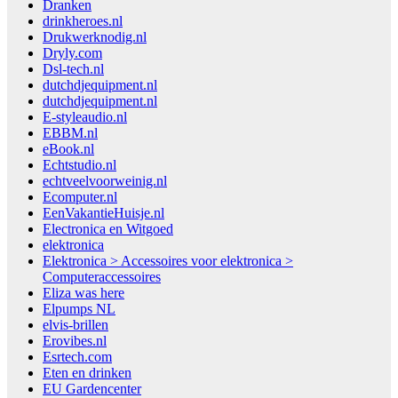
Dranken
drinkheroes.nl
Drukwerknodig.nl
Dryly.com
Dsl-tech.nl
dutchdjequipment.nl
dutchdjequipment.nl
E-styleaudio.nl
EBBM.nl
eBook.nl
Echtstudio.nl
echtveelvoorweinig.nl
Ecomputer.nl
EenVakantieHuisje.nl
Electronica en Witgoed
elektronica
Elektronica > Accessoires voor elektronica >
Computeraccessoires
Eliza was here
Elpumps NL
elvis-brillen
Erovibes.nl
Esrtech.com
Eten en drinken
EU Gardencenter