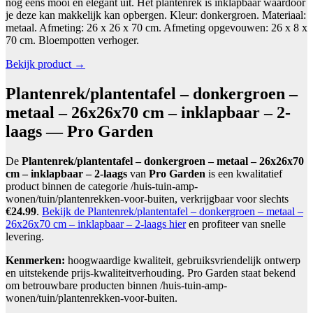
nog eens mooi en elegant uit. Het plantenrek is inklapbaar waardoor
je deze kan makkelijk kan opbergen. Kleur: donkergroen. Materiaal:
metaal. Afmeting: 26 x 26 x 70 cm. Afmeting opgevouwen: 26 x 8 x
70 cm. Bloempotten verhoger.
Bekijk product →
Plantenrek/plantentafel – donkergroen –
metaal – 26x26x70 cm – inklapbaar – 2-
laags — Pro Garden
De
Plantenrek/plantentafel – donkergroen – metaal – 26x26x70
cm – inklapbaar – 2-laags
van
Pro Garden
is een kwalitatief
product binnen de categorie /huis-tuin-amp-
wonen/tuin/plantenrekken-voor-buiten, verkrijgbaar voor slechts
€24.99
.
Bekijk de Plantenrek/plantentafel – donkergroen – metaal –
26x26x70 cm – inklapbaar – 2-laags hier
en profiteer van snelle
levering.
Kenmerken:
hoogwaardige kwaliteit, gebruiksvriendelijk ontwerp
en uitstekende prijs-kwaliteitverhouding. Pro Garden staat bekend
om betrouwbare producten binnen /huis-tuin-amp-
wonen/tuin/plantenrekken-voor-buiten.