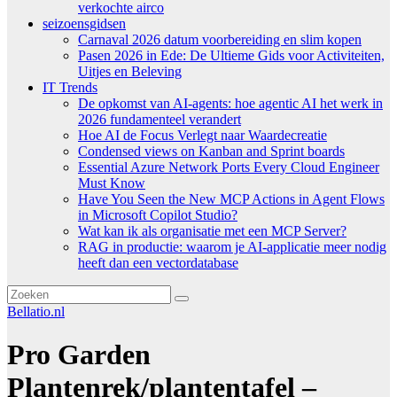
verkochte airco
seizoensgidsen
Carnaval 2026 datum voorbereiding en slim kopen
Pasen 2026 in Ede: De Ultieme Gids voor Activiteiten,
Uitjes en Beleving
IT Trends
De opkomst van AI-agents: hoe agentic AI het werk in
2026 fundamenteel verandert
Hoe AI de Focus Verlegt naar Waardecreatie
Condensed views on Kanban and Sprint boards
Essential Azure Network Ports Every Cloud Engineer
Must Know
Have You Seen the New MCP Actions in Agent Flows
in Microsoft Copilot Studio?
Wat kan ik als organisatie met een MCP Server?
RAG in productie: waarom je AI-applicatie meer nodig
heeft dan een vectordatabase
Bellatio.nl
Pro Garden
Plantenrek/plantentafel –