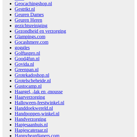
Geocachingshop.nl
Gestrikt.nl
Geuren Dames
Geuren Heren
gezichtsreiniging
Gezondheid en verzorging
Glampings.com
Gocashmere.com
goggles
Golftaspro.nl
Good4fun.nl
Govida.nl
Greenpan.nl
Grotekadoshop.nl
Grotelscheheide.nl
Gustocamp.nl
Haargel, -lak en -mousse
Haarverzorging
Halloween-feestwinkel.nl
Handdoekwereld.nl
Handpoppen-winkel.nl
Handverzorging
Hapjesaanhuis.nl
Hapjescateraar.nl
Happybeardiapers.com