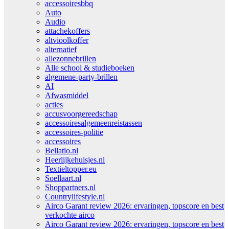
accessoiresbbq
Auto
Audio
attachekoffers
altvioolkoffer
alternatief
allezonnebrillen
Alle school & studieboeken
algemene-party-brillen
AI
Afwasmiddel
acties
accusvoorgereedschap
accessoiresalgemeenreistassen
accessoires-politie
accessoires
Bellatio.nl
Heerlijkehuisjes.nl
Textieltopper.eu
Soellaart.nl
Shoppartners.nl
Countrylifestyle.nl
Airco Garant review 2026: ervaringen, topscore en best
verkochte airco
Airco Garant review 2026: ervaringen, topscore en best