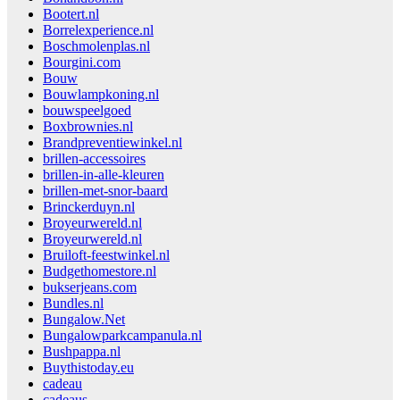
Bootert.nl
Borrelexperience.nl
Boschmolenplas.nl
Bourgini.com
Bouw
Bouwlampkoning.nl
bouwspeelgoed
Boxbrownies.nl
Brandpreventiewinkel.nl
brillen-accessoires
brillen-in-alle-kleuren
brillen-met-snor-baard
Brinckerduyn.nl
Broyeurwereld.nl
Broyeurwereld.nl
Bruiloft-feestwinkel.nl
Budgethomestore.nl
bukserjeans.com
Bundles.nl
Bungalow.Net
Bungalowparkcampanula.nl
Bushpappa.nl
Buythistoday.eu
cadeau
cadeaus