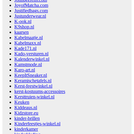
JoyofMatcha.com
Justifiedbags.com
Justunderwear.nl
K-ook.nl
K9shop.nl
kaarsen
Kabelmaatje.nl
Kabelmaxx.nl
Kade171.nl
Kado-versturen.nl
Kalenderwinkel.nl
Kamstmode.nl
Karo-art.nl
KeepItSneaker.nl
Keramischetafels.nl
Kerst-feestwinkel.nl
kerst-kostuums-accessoires
Kersttruien-winkel.nl
Keuken
Kiddeaus.nl
Kidzstore.eu
kinder-brillen
Kinderfeestjes-winkel.nl
kinderkamer