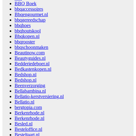
BBQ Boek
bbqaccessoires
Bbqengourmet.nl
bbqgereedschap
bbqhoes
bbqhoutskool
Bbqkopen.nl
bbqrooster
bbqschoonmaken
Beautinow.com
Beautyguides.nl
Bedderiedeboer.nl
Bedkastenkopen.nl
Bedshop.nl
Bedshop.nl
Beenverzorging
Bellabambina.nl
Bellatio-kerstversiering.nl
Bellatio.nl
bergtopia.com
Berkenrhode.nl
Berkenrhode.nl
Besled.nl
Besteloffice.nl
Besteltaart.nl