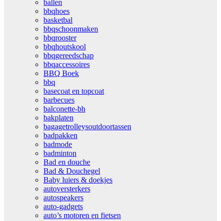
ballen
bbqhoes
basketbal
bbqschoonmaken
bbqrooster
bbqhoutskool
bbqgereedschap
bbqaccessoires
BBQ Boek
bbq
basecoat en topcoat
barbecues
balconette-bh
bakplaten
bagagetrolleysoutdoortassen
badpakken
badmode
badminton
Bad en douche
Bad & Douchegel
Baby luiers & doekjes
autoversterkers
autospeakers
auto-gadgets
auto’s motoren en fietsen