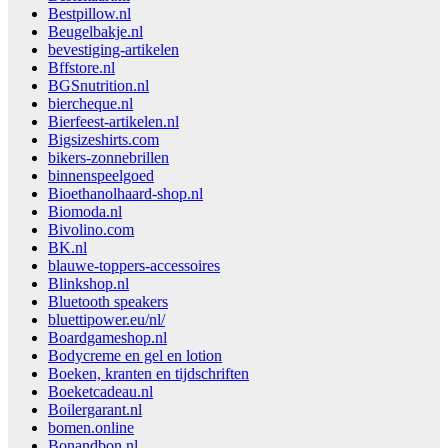
Bestpillow.nl
Beugelbakje.nl
bevestiging-artikelen
Bffstore.nl
BGSnutrition.nl
biercheque.nl
Bierfeest-artikelen.nl
Bigsizeshirts.com
bikers-zonnebrillen
binnenspeelgoed
Bioethanolhaard-shop.nl
Biomoda.nl
Bivolino.com
BK.nl
blauwe-toppers-accessoires
Blinkshop.nl
Bluetooth speakers
bluettipower.eu/nl/
Boardgameshop.nl
Bodycreme en gel en lotion
Boeken, kranten en tijdschriften
Boeketcadeau.nl
Boilergarant.nl
bomen.online
Bonandbon.nl