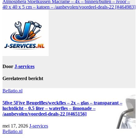
Atmosphera Stoelkussen Macrame – 4x – binnen/buiten – ivoor –
40 x 40 x 5 cm – katoen – /aanbevolen/voordeel-deals-22 [#464983]
Door
J-services
Gerelateerd bericht
Bellatio.nl
5five 5Five Beugelfles/weckfles – 2x – glas – transparant –
luchtdicht – 0.5 liter – waterfles – limonade –
/aanbevolen/voordeel-deals-22 [#465156]
mei 17, 2026
J-services
Bellatio.nl