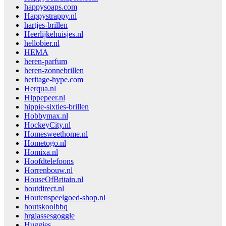
happysoaps.com
Happystrappy.nl
hartjes-brillen
Heerlijkehuisjes.nl
hellobier.nl
HEMA
heren-parfum
heren-zonnebrillen
heritage-hype.com
Herqua.nl
Hippepeer.nl
hippie-sixties-brillen
Hobbymax.nl
HockeyCity.nl
Homesweethome.nl
Hometogo.nl
Homixa.nl
Hoofdtelefoons
Horrenbouw.nl
HouseOfBritain.nl
houtdirect.nl
Houtenspeelgoed-shop.nl
houtskoolbbq
hrglassesgoggle
Huggies