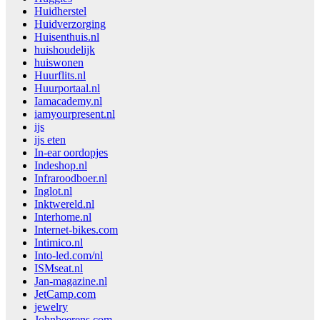
Huidherstel
Huidverzorging
Huisenthuis.nl
huishoudelijk
huiswonen
Huurflits.nl
Huurportaal.nl
Iamacademy.nl
iamyourpresent.nl
ijs
ijs eten
In-ear oordopjes
Indeshop.nl
Infraroodboer.nl
Inglot.nl
Inktwereld.nl
Interhome.nl
Internet-bikes.com
Intimico.nl
Into-led.com/nl
ISMseat.nl
Jan-magazine.nl
JetCamp.com
jewelry
Johnbeerens.com