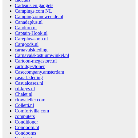
Cadeaus en gadgets
Campings.com NL
Campingzonneweelde.nl
Canadaplus.nl
Canduro.nl
Captain-Hook.nl
Careplus-shop.nl
Cargoods.nl
carnavalskleding
Carnavalskostuumwinkel.nl
Cartoon-megastore.nl
cartridges/toner
Casecompany.amsterdam
casual-kleding
Casualcases.nl
cd-keys.nl
Chalet.nl
clowatelier.com
Colletti.nl
Comfortvilla.com
computers
Conditioner
Condoom.nl
Condooms