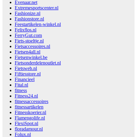
Evenaar.net
Extremesportscenter.nl
Fashionize.nl
Fashionstore.nl
Feestartikelen-winkel.nl
Felixflos.nl
FerryGut.com
Fiets-stoeltje.nl
Fietsaccessoires.nl
Fietsen4all.nl
Fietsenwinkel.be
Fietsonderdelenoutlet.nl
Fietsweb.nl
Fiftiesstore.nl
Financieel
Fital.nl
fitness
Fitness24.nl
fitnessaccessoires
fitnessartikelen
Fitnesskoerier.nl
Flamengolife.nl
FlexiSpot.nl
floradamour.nl
Folux.nl