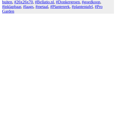
buiten
,
#26x26x70
,
#Bellatio.nl
,
#Donkergroen
,
#goedkoop
,
#inklapbaar
,
#laags
,
#metaal
,
#Plantenrek
,
#plantentafel
,
#Pro
Garden