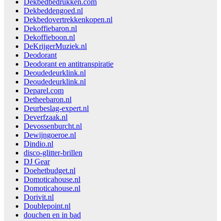
Dekbedbedrukken.com
Dekbeddengoed.nl
Dekbedovertrekkenkopen.nl
Dekoffiebaron.nl
Dekoffieboon.nl
DeKrijgerMuziek.nl
Deodorant
Deodorant en antitranspiratie
Deoudedeurklink.nl
Deoudedeurklink.nl
Deparel.com
Detheebaron.nl
Deurbeslag-expert.nl
Deverfzaak.nl
Devossenburcht.nl
Dewijngoeroe.nl
Dindio.nl
disco-glitter-brillen
DJ Gear
Doehetbudget.nl
Domoticahouse.nl
Domoticahouse.nl
Dorivit.nl
Doublepoint.nl
douchen en in bad