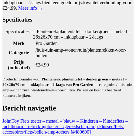
inklapbaar – 2-laags biedt een goede prijs-kwaliteitverhouding voor
€24.99.
Meer info →
Specificaties
Specificaties — Plantenrek/plantentafel – donkergroen – metaal –
26x26x70 cm – inklapbaar – 2-laags
Merk
Pro Garden
/huis-tuin-amp-wonen/tuin/plantenrekken-voor-
Categorie
buiten
Prijs
€24.99
(indicatief)
Productinformatie voor
Plantenrek/plantentafel – donkergroen – metaal –
26x26x70 cm – inklapbaar – 2-laags
van
Pro Garden
— categorie: /huis-tuin-
amp-wonen/tuin/plantenrekken-voor-buiten. Prijzen en beschikbaarheid
kunnen afwijken.
Bericht navigatie
JohnToy Fiets toeter – metaal – blauw – Kinderen – Kinderfiets –
luchthoorn – retro knijptoeter – /gereedschap-amp-klussen/fiets-
accessoires/fiets-bellen-amp-toeters [#489600]