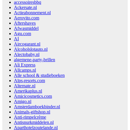
accessoiresbbq
Ackersate.nl
Actieabonnement.nl
Aerovito.com
Aftershaves
Afwasmiddel
Agu.com
AI
Aircogarant.nl
Alcoholslotauto.nl
Alectobaby.nl
algemene-party-brillen
Ali Express
Allcamps.nl
Alle school & studieboeken
Alps-resorts.com
Alternate.nl
Amerikaplus.nl
Amicicosmetics.com
Amigo.nl
Amsterdamboekbinder.nl
Animals-giftshop.nl
Anti-rimpelcrème
Antisnurkmiddelen.nl
Aparthotelzoutelande.nl