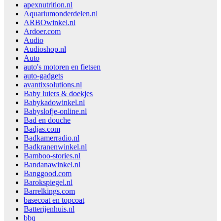
apexnutrition.nl
Aquariumonderdelen.nl
ARBOwinkel.nl
Ardoer.com
Audio
Audioshop.nl
Auto
auto's motoren en fietsen
auto-gadgets
avantixsolutions.nl
Baby luiers & doekjes
Babykadowinkel.nl
Babyslofje-online.nl
Bad en douche
Badjas.com
Badkamerradio.nl
Badkranenwinkel.nl
Bamboo-stories.nl
Bandanawinkel.nl
Banggood.com
Barokspiegel.nl
Barrelkings.com
basecoat en topcoat
Batterijenhuis.nl
bbq