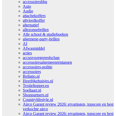
accessoiresbbq
Auto
Audio
attachekoffers
altvioolkoffer
alternatief
allezonnebrillen
Alle school & studieboeken
algemene-party-brillen
AI
Afwasmiddel
acties
accusvoorgereedschap
accessoiresalgemeenreistassen
accessoires-politie
accessoires
Bellatio.nl
Heerlijkehuisjes.nl
Textieltopper.eu
Soellaart.nl
Shoppartners.nl
Countrylifestyle.nl
Airco Garant review 2026: ervaringen, topscore en best
verkochte airco
Airco Garant review 2026: ervaringen, topscore en best