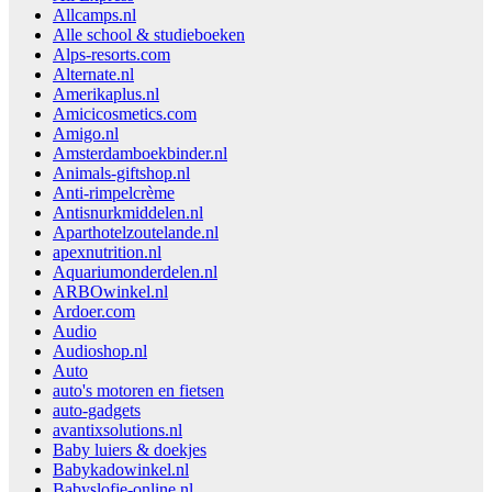
Allcamps.nl
Alle school & studieboeken
Alps-resorts.com
Alternate.nl
Amerikaplus.nl
Amicicosmetics.com
Amigo.nl
Amsterdamboekbinder.nl
Animals-giftshop.nl
Anti-rimpelcrème
Antisnurkmiddelen.nl
Aparthotelzoutelande.nl
apexnutrition.nl
Aquariumonderdelen.nl
ARBOwinkel.nl
Ardoer.com
Audio
Audioshop.nl
Auto
auto's motoren en fietsen
auto-gadgets
avantixsolutions.nl
Baby luiers & doekjes
Babykadowinkel.nl
Babyslofje-online.nl