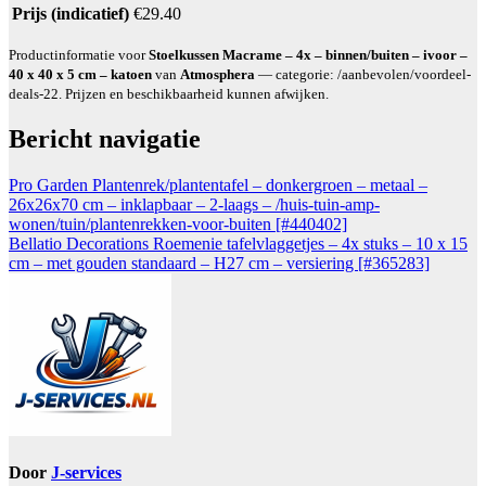
Prijs (indicatief)
€29.40
Productinformatie voor
Stoelkussen Macrame – 4x – binnen/buiten – ivoor –
40 x 40 x 5 cm – katoen
van
Atmosphera
— categorie: /aanbevolen/voordeel-
deals-22. Prijzen en beschikbaarheid kunnen afwijken.
Bericht navigatie
Pro Garden Plantenrek/plantentafel – donkergroen – metaal –
26x26x70 cm – inklapbaar – 2-laags – /huis-tuin-amp-
wonen/tuin/plantenrekken-voor-buiten [#440402]
Bellatio Decorations Roemenie tafelvlaggetjes – 4x stuks – 10 x 15
cm – met gouden standaard – H27 cm – versiering [#365283]
Door
J-services