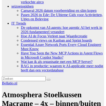
verkochte airco
seizoensgidsen
Carnaval 2026 datum voorbereiding en slim kopen
Pasen 2026 in Ede: De Ultieme Gids voor Activiteiten,
Uitjes en Beleving
IT Trends
De opkomst van AI-agents: hoe agentic AI het werk in
2026 fundamenteel verandert
Hoe AI de Focus Verlegt naar Waardecreatie
Condensed views on Kanban and Sprint boards
Essential Azure Network Ports Every Cloud Engineer
Must Know
Have You Seen the New MCP Actions in Agent Flows
in Microsoft Copilot Studio?
Wat kan ik als organisatie met een MCP Server?
RAG in productie: waarom je AI-applicatie meer nodig
heeft dan een vectordatabase
Bellatio.nl
Atmosphera Stoelkussen
Macrame – 4x – binnen/buiten