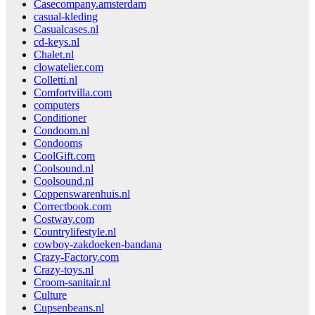
Casecompany.amsterdam
casual-kleding
Casualcases.nl
cd-keys.nl
Chalet.nl
clowatelier.com
Colletti.nl
Comfortvilla.com
computers
Conditioner
Condoom.nl
Condooms
CoolGift.com
Coolsound.nl
Coolsound.nl
Coppenswarenhuis.nl
Correctbook.com
Costway.com
Countrylifestyle.nl
cowboy-zakdoeken-bandana
Crazy-Factory.com
Crazy-toys.nl
Croom-sanitair.nl
Culture
Cupsenbeans.nl