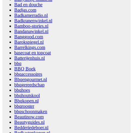
Bad en douche
Badjas.com
Badkamerradio.nl
Badkranenwinkel.nl
Bamboo-stories.nl
Bandanawinkel.nl
Banggood.com
Barokspiegel.nl
Barrelkings.com
basecoat en topcoat
Batterijenhuis.nl
bbq
BBQ Boek
bbqaccessoires
Bbqengourmet.nl
bbqgereedschap
bbqhoes
bbqhoutskool
Bbqkopen.nl
bbqrooster
bbqschoonmaken
Beautinow.com
Beautyguides.nl
Bedderiedeboer.nl
Bedkastenkopen.nl