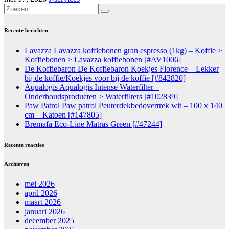
Recente berichten
Lavazza Lavazza koffiebonen gran espresso (1kg) – Koffie >
Koffiebonen > Lavazza koffiebonen [#AV1006]
De Koffiebaron De Koffiebaron Koekjes Florence – Lekker
bij de koffie/Koekjes voor bij de koffie [#842820]
Aqualogis Aqualogis Intense Waterfilter –
Onderhoudsproducten > Waterfilters [#102839]
Paw Patrol Paw patrol Peuterdekbedovertrek wit – 100 x 140
cm – Katoen [#147805]
Bremafa Eco-Line Matras Green [#47244]
Recente reacties
Archieven
mei 2026
april 2026
maart 2026
januari 2026
december 2025