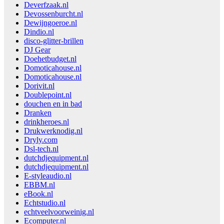
Deverfzaak.nl
Devossenburcht.nl
Dewijngoeroe.nl
Dindio.nl
disco-glitter-brillen
DJ Gear
Doehetbudget.nl
Domoticahouse.nl
Domoticahouse.nl
Dorivit.nl
Doublepoint.nl
douchen en in bad
Dranken
drinkheroes.nl
Drukwerknodig.nl
Dryly.com
Dsl-tech.nl
dutchdjequipment.nl
dutchdjequipment.nl
E-styleaudio.nl
EBBM.nl
eBook.nl
Echtstudio.nl
echtveelvoorweinig.nl
Ecomputer.nl