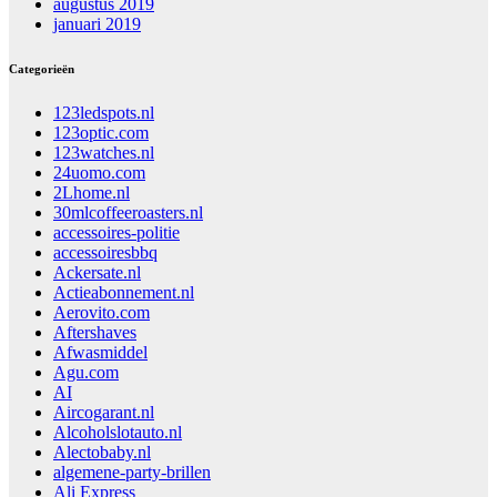
augustus 2019
januari 2019
Categorieën
123ledspots.nl
123optic.com
123watches.nl
24uomo.com
2Lhome.nl
30mlcoffeeroasters.nl
accessoires-politie
accessoiresbbq
Ackersate.nl
Actieabonnement.nl
Aerovito.com
Aftershaves
Afwasmiddel
Agu.com
AI
Aircogarant.nl
Alcoholslotauto.nl
Alectobaby.nl
algemene-party-brillen
Ali Express