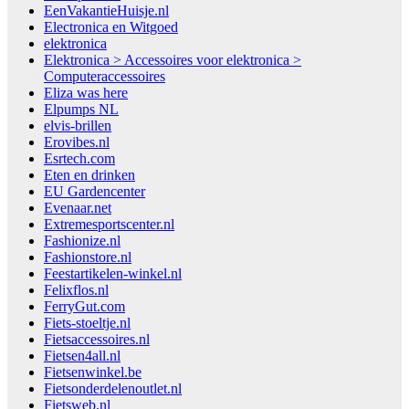
EenVakantieHuisje.nl
Electronica en Witgoed
elektronica
Elektronica > Accessoires voor elektronica >
Computeraccessoires
Eliza was here
Elpumps NL
elvis-brillen
Erovibes.nl
Esrtech.com
Eten en drinken
EU Gardencenter
Evenaar.net
Extremesportscenter.nl
Fashionize.nl
Fashionstore.nl
Feestartikelen-winkel.nl
Felixflos.nl
FerryGut.com
Fiets-stoeltje.nl
Fietsaccessoires.nl
Fietsen4all.nl
Fietsenwinkel.be
Fietsonderdelenoutlet.nl
Fietsweb.nl