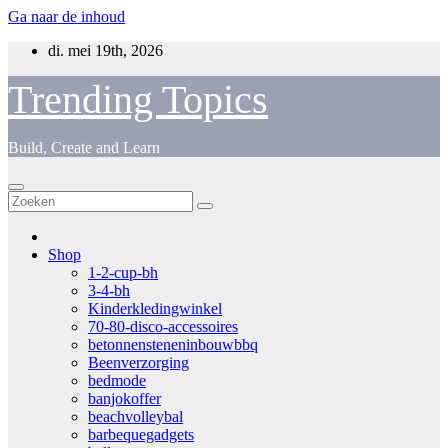
Ga naar de inhoud
di. mei 19th, 2026
Trending Topics
Build, Create and Learn
Shop
1-2-cup-bh
3-4-bh
Kinderkledingwinkel
70-80-disco-accessoires
betonnensteneninbouwbbq
Beenverzorging
bedmode
banjokoffer
beachvolleybal
barbequegadgets