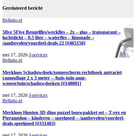
Gerelateerd bericht
Bellatio.nl
5five 5Five Beugelfles/weckfles – 2x – glas – transparant –
luchtdicht – 0.5 liter – waterfles – limonade –
/aanbevolen/voordeel-deals-22 [#465156]
mei 17, 2026
J-services
Bellatio.nl
Merkloos Schaduwdoek/zonnescherm rechthoek antraciet
camouflage 2 x 3 meter – /huis-tuin-amp-
wonen/tuin/schaduwdoeken [#148081]
mei 17, 2026
J-services
Bellatio.nl
Merkloos Houten 3D dino puzzel bouwpakket set – T-rex en
Pteranodon – kinderen – speelgoed – /aanbevolen/voordeel-
deals-speelgoed [#331483]
mei 17, 2026
J-services