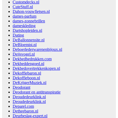
Customdecks.nl
CuteStuff.nl
Dahon-vouwfietsen.nl
dames-parfum
dames-zonnebrillen
dameskleding
Dartshopleiden.nl
Dating
DeBallonnensite.nl
DeBloemist.nl
Deboerlederwarenenbijoux.nl
Deijsvogel.nl
Dekbedbedrukken.com
Dekbeddengoed.nl
Dekbedovertrekkenkopen.nl
Dekoffiebaron.nl
Dekoffieboon.nl
DeKrijgerMuziek.nl
Deodorant
Deodorant en antitranspiratie
Deoudedeurklink.nl
Deoudedeurklink.nl
Deparel.com
Detheebaron.nl
Deurbeslag-expert.nl