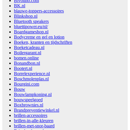
Bivolino.com
BK.nl
blauwe-toppers-accessoires
Blinkshop.nl
Bluetooth speakers
bluettipower.eu/nl/
Boardgameshop.nl
Bodycreme en gel en lotion
Boeken, kranten en tijdschriften
Boeketcadeau.nl
Boilergarant.nl
bomen.online
Bonandbon.nl
Bootert.nl
Borrelexperience.nl
Boschmolenplas.nl
Bourgini.com
Bouw
Bouwlampkoning.nl
bouwspeelgoed
Boxbrownies.nl
Brandpreventiewinkel.nl
brillen-accessoires
brillen-in-alle-kleuren
brillen-met-snor-baard