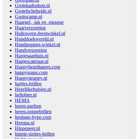
Grotekadoshop.nl
Grotelscheheide.nl
Gustocamp.nl
Haargel, -lak en -mousse
Haarverzorging
Halloween-feestwinkel.nl
Handdoekwereld.nl
Handpoppen-winkel.nl
Handverzorging
Hapjesaanhuis.nl
Hapjescateraar.nl
Happybeardiapers.com
happysoaps.com
Happystrappy.nl
hartjes-brillen
Heerlijkehuisjes.nl
hellobier.nl
HEMA
heren-parfum
heren-zonnebrillen
heritage-hype.com
Herqua.nl
Hippepeer.nl
hippie-sixties-brillen