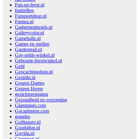
Fun-en-feest.nl
funbrillen
Funsportshop.nl
Furnea.nl
Gadgetsentrends.nl
Gallerycolor.nl
Gameballs.nl
Games en spellen
Gardentrail.nl
Gay-pride-winkel.nl
Geboorte-feestwinkel.nl
Geld
Geocachingshop.nl
Gestrikt.nl
Geuren Dames
Geuren Heren
gezichtsreiniging
Gezondheid en verzorging
Glampings.com
Gocashmere.com
goggles
Golftaspro.nl
Good4fun.nl
Govida.nl
Greenpan.nl