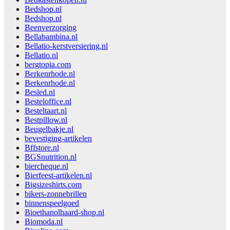
Bedshop.nl
Bedshop.nl
Beenverzorging
Bellabambina.nl
Bellatio-kerstversiering.nl
Bellatio.nl
bergtopia.com
Berkenrhode.nl
Berkenrhode.nl
Besled.nl
Besteloffice.nl
Besteltaart.nl
Bestpillow.nl
Beugelbakje.nl
bevestiging-artikelen
Bffstore.nl
BGSnutrition.nl
biercheque.nl
Bierfeest-artikelen.nl
Bigsizeshirts.com
bikers-zonnebrillen
binnenspeelgoed
Bioethanolhaard-shop.nl
Biomoda.nl