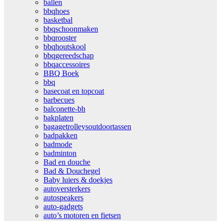
ballen
bbqhoes
basketbal
bbqschoonmaken
bbqrooster
bbqhoutskool
bbqgereedschap
bbqaccessoires
BBQ Boek
bbq
basecoat en topcoat
barbecues
balconette-bh
bakplaten
bagagetrolleysoutdoortassen
badpakken
badmode
badminton
Bad en douche
Bad & Douchegel
Baby luiers & doekjes
autoversterkers
autospeakers
auto-gadgets
auto’s motoren en fietsen