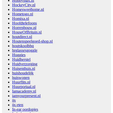
Hobbymax.nl
HockeyCity.nl
Homesweethome.nl
Hometogo.nl
Homixa.nl
Hoofdtelefoons
Horrenbouw.nl
HouseOfBritain.nl
houtdirect.nl
Houtenspeelgoed-shop.nl
houtskoolbbq
hrglassesgoggle
Huggies
Huidherstel
Huidverzorging
Huisenthuis.nl
huishoudelijk
huiswonen
Huurflits.nl
Huurportaal.nl
Iamacademy.nl
iamyourpresent.nl
ijs
ijs eten
In-ear oordopjes