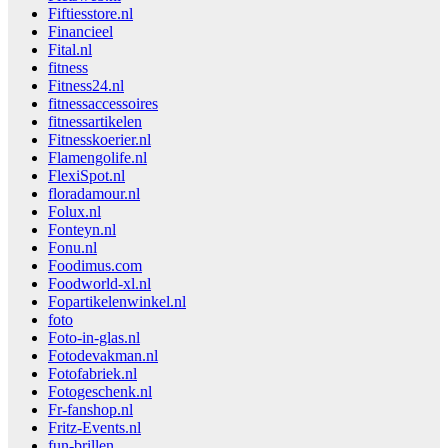
Fiftiesstore.nl
Financieel
Fital.nl
fitness
Fitness24.nl
fitnessaccessoires
fitnessartikelen
Fitnesskoerier.nl
Flamengolife.nl
FlexiSpot.nl
floradamour.nl
Folux.nl
Fonteyn.nl
Fonu.nl
Foodimus.com
Foodworld-xl.nl
Fopartikelenwinkel.nl
foto
Foto-in-glas.nl
Fotodevakman.nl
Fotofabriek.nl
Fotogeschenk.nl
Fr-fanshop.nl
Fritz-Events.nl
fun-brillen