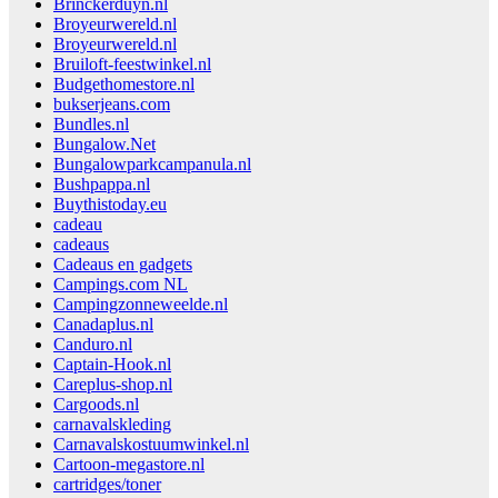
Brinckerduyn.nl
Broyeurwereld.nl
Broyeurwereld.nl
Bruiloft-feestwinkel.nl
Budgethomestore.nl
bukserjeans.com
Bundles.nl
Bungalow.Net
Bungalowparkcampanula.nl
Bushpappa.nl
Buythistoday.eu
cadeau
cadeaus
Cadeaus en gadgets
Campings.com NL
Campingzonneweelde.nl
Canadaplus.nl
Canduro.nl
Captain-Hook.nl
Careplus-shop.nl
Cargoods.nl
carnavalskleding
Carnavalskostuumwinkel.nl
Cartoon-megastore.nl
cartridges/toner