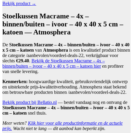
Bekijk product →
Stoelkussen Macrame – 4x –
binnen/buiten – ivoor – 40 x 40 x 5 cm –
katoen — Atmosphera
De
Stoelkussen Macrame – 4x – binnen/buiten – ivoor – 40 x 40
x 5 cm – katoen
van
Atmosphera
is een kwalitatief product binnen
de categorie /aanbevolen/voordeel-deals-22, verkrijgbaar voor
slechts
€29.40
.
Bekijk de Stoelkussen Macrame – 4x –
binnen/buiten – ivoor – 40 x 40 x 5 cm – katoen hier
en profiteer
van snelle levering.
Kenmerken:
hoogwaardige kwaliteit, gebruiksvriendelijk ontwerp
en uitstekende prijs-kwaliteitverhouding. Atmosphera staat bekend
om betrouwbare producten binnen /aanbevolen/voordeel-deals-22.
Bekijk product bij Bellatio.nl
— bestel vandaag nog en ontvang de
Stoelkussen Macrame – 4x – binnen/buiten – ivoor – 40 x 40 x 5
cm – katoen
snel thuis.
Meer weten?
Klik hier voor alle productinformatie en de actuele
prijs.
Wacht niet te lang — dit aanbod kan beperkt zijn.