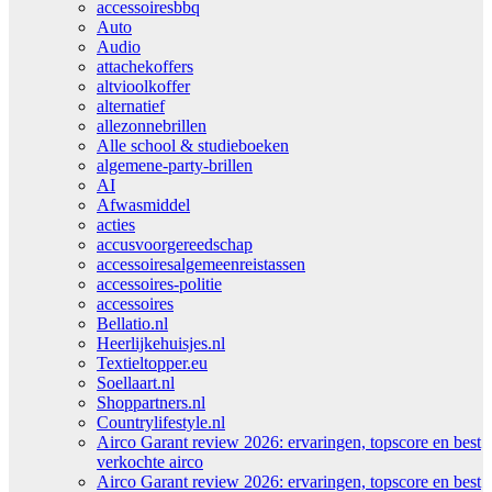
accessoiresbbq
Auto
Audio
attachekoffers
altvioolkoffer
alternatief
allezonnebrillen
Alle school & studieboeken
algemene-party-brillen
AI
Afwasmiddel
acties
accusvoorgereedschap
accessoiresalgemeenreistassen
accessoires-politie
accessoires
Bellatio.nl
Heerlijkehuisjes.nl
Textieltopper.eu
Soellaart.nl
Shoppartners.nl
Countrylifestyle.nl
Airco Garant review 2026: ervaringen, topscore en best
verkochte airco
Airco Garant review 2026: ervaringen, topscore en best