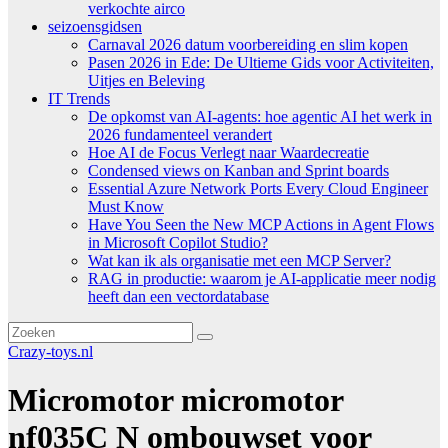
verkochte airco
seizoensgidsen
Carnaval 2026 datum voorbereiding en slim kopen
Pasen 2026 in Ede: De Ultieme Gids voor Activiteiten,
Uitjes en Beleving
IT Trends
De opkomst van AI-agents: hoe agentic AI het werk in
2026 fundamenteel verandert
Hoe AI de Focus Verlegt naar Waardecreatie
Condensed views on Kanban and Sprint boards
Essential Azure Network Ports Every Cloud Engineer
Must Know
Have You Seen the New MCP Actions in Agent Flows
in Microsoft Copilot Studio?
Wat kan ik als organisatie met een MCP Server?
RAG in productie: waarom je AI-applicatie meer nodig
heeft dan een vectordatabase
Crazy-toys.nl
Micromotor micromotor
nf035C N ombouwset voor