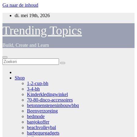
Ga naar de inhoud
di. mei 19th, 2026
Trending Topics
Build, Create and Learn
Shop
1-2-cup-bh
3-4-bh
Kinderkledingwinkel
70-80-disco-accessoires
betonnensteneninbouwbbq
Beenverzorging
bedmode
banjokoffer
beachvolleybal
barbequegadgets