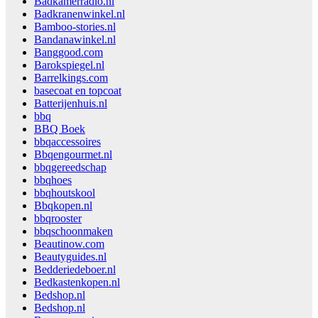
Badkamerradio.nl
Badkranenwinkel.nl
Bamboo-stories.nl
Bandanawinkel.nl
Banggood.com
Barokspiegel.nl
Barrelkings.com
basecoat en topcoat
Batterijenhuis.nl
bbq
BBQ Boek
bbqaccessoires
Bbqengourmet.nl
bbqgereedschap
bbqhoes
bbqhoutskool
Bbqkopen.nl
bbqrooster
bbqschoonmaken
Beautinow.com
Beautyguides.nl
Bedderiedeboer.nl
Bedkastenkopen.nl
Bedshop.nl
Bedshop.nl