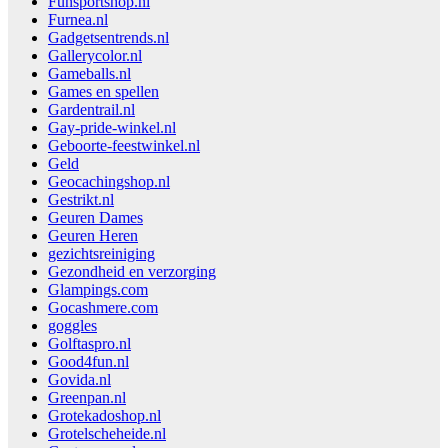
Funsportshop.nl
Furnea.nl
Gadgetsentrends.nl
Gallerycolor.nl
Gameballs.nl
Games en spellen
Gardentrail.nl
Gay-pride-winkel.nl
Geboorte-feestwinkel.nl
Geld
Geocachingshop.nl
Gestrikt.nl
Geuren Dames
Geuren Heren
gezichtsreiniging
Gezondheid en verzorging
Glampings.com
Gocashmere.com
goggles
Golftaspro.nl
Good4fun.nl
Govida.nl
Greenpan.nl
Grotekadoshop.nl
Grotelscheheide.nl