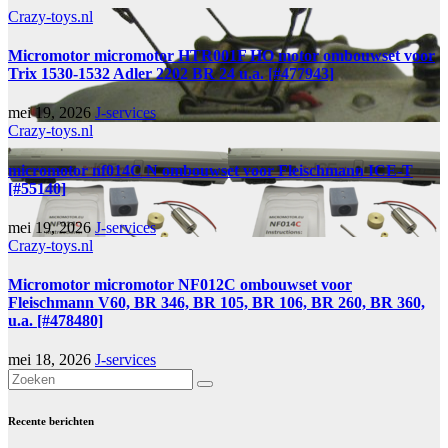
Crazy-toys.nl
Micromotor micromotor HTR001F HO motor ombouwset voor
Trix 1530-1532 Adler 2202 BR 24 u.a. [#477943]
mei 19, 2026
J-services
Crazy-toys.nl
micromotor nf014C N ombouwset voor Fleischmann ICE-T
[#55140]
mei 19, 2026
J-services
Crazy-toys.nl
Micromotor micromotor NF012C ombouwset voor
Fleischmann V60, BR 346, BR 105, BR 106, BR 260, BR 360,
u.a. [#478480]
mei 18, 2026
J-services
Recente berichten