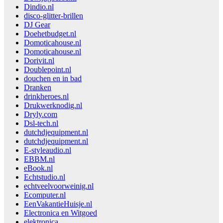
Dindio.nl
disco-glitter-brillen
DJ Gear
Doehetbudget.nl
Domoticahouse.nl
Domoticahouse.nl
Dorivit.nl
Doublepoint.nl
douchen en in bad
Dranken
drinkheroes.nl
Drukwerknodig.nl
Dryly.com
Dsl-tech.nl
dutchdjequipment.nl
dutchdjequipment.nl
E-styleaudio.nl
EBBM.nl
eBook.nl
Echtstudio.nl
echtveelvoorweinig.nl
Ecomputer.nl
EenVakantieHuisje.nl
Electronica en Witgoed
elektronica