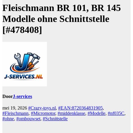
Fleischmann BR 101, BR 145
Modelle ohne Schnittstelle
[#478408]
Door
J-services
mei 19, 2026
#Crazy-toys.nl
,
#EAN:8720364831905
,
#Fleischmann
,
#Micromotor
,
#middenklasse
,
#Modelle
,
#nf035C
,
#ohne
,
#ombouwset
,
#Schnittstelle