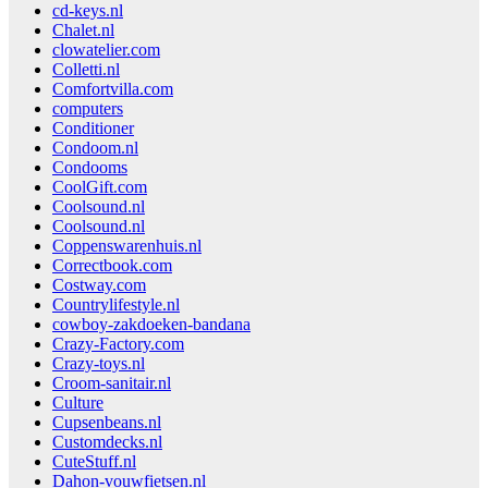
cd-keys.nl
Chalet.nl
clowatelier.com
Colletti.nl
Comfortvilla.com
computers
Conditioner
Condoom.nl
Condooms
CoolGift.com
Coolsound.nl
Coolsound.nl
Coppenswarenhuis.nl
Correctbook.com
Costway.com
Countrylifestyle.nl
cowboy-zakdoeken-bandana
Crazy-Factory.com
Crazy-toys.nl
Croom-sanitair.nl
Culture
Cupsenbeans.nl
Customdecks.nl
CuteStuff.nl
Dahon-vouwfietsen.nl