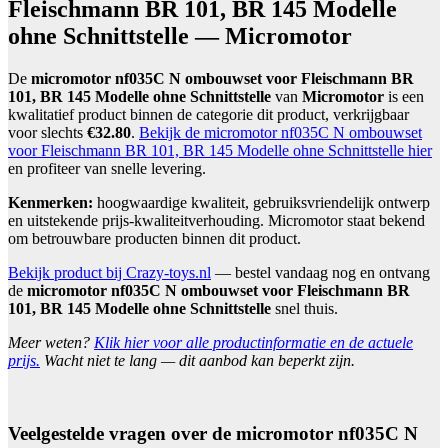
Fleischmann BR 101, BR 145 Modelle
ohne Schnittstelle — Micromotor
De
micromotor nf035C N ombouwset voor Fleischmann BR
101, BR 145 Modelle ohne Schnittstelle
van
Micromotor
is een
kwalitatief product binnen de categorie dit product, verkrijgbaar
voor slechts
€32.80
.
Bekijk de micromotor nf035C N ombouwset
voor Fleischmann BR 101, BR 145 Modelle ohne Schnittstelle hier
en profiteer van snelle levering.
Kenmerken:
hoogwaardige kwaliteit, gebruiksvriendelijk ontwerp
en uitstekende prijs-kwaliteitverhouding. Micromotor staat bekend
om betrouwbare producten binnen dit product.
Bekijk product bij Crazy-toys.nl
— bestel vandaag nog en ontvang
de
micromotor nf035C N ombouwset voor Fleischmann BR
101, BR 145 Modelle ohne Schnittstelle
snel thuis.
Meer weten?
Klik hier voor alle productinformatie en de actuele
prijs.
Wacht niet te lang — dit aanbod kan beperkt zijn.
Veelgestelde vragen over de micromotor nf035C N