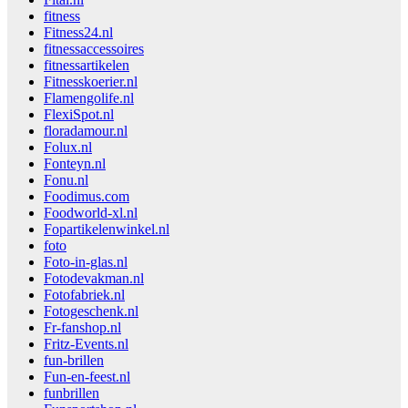
fitness
Fitness24.nl
fitnessaccessoires
fitnessartikelen
Fitnesskoerier.nl
Flamengolife.nl
FlexiSpot.nl
floradamour.nl
Folux.nl
Fonteyn.nl
Fonu.nl
Foodimus.com
Foodworld-xl.nl
Fopartikelenwinkel.nl
foto
Foto-in-glas.nl
Fotodevakman.nl
Fotofabriek.nl
Fotogeschenk.nl
Fr-fanshop.nl
Fritz-Events.nl
fun-brillen
Fun-en-feest.nl
funbrillen