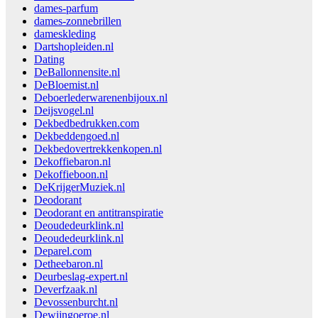
dames-parfum
dames-zonnebrillen
dameskleding
Dartshopleiden.nl
Dating
DeBallonnensite.nl
DeBloemist.nl
Deboerlederwarenenbijoux.nl
Deijsvogel.nl
Dekbedbedrukken.com
Dekbeddengoed.nl
Dekbedovertrekkenkopen.nl
Dekoffiebaron.nl
Dekoffieboon.nl
DeKrijgerMuziek.nl
Deodorant
Deodorant en antitranspiratie
Deoudedeurklink.nl
Deoudedeurklink.nl
Deparel.com
Detheebaron.nl
Deurbeslag-expert.nl
Deverfzaak.nl
Devossenburcht.nl
Dewijngoeroe.nl