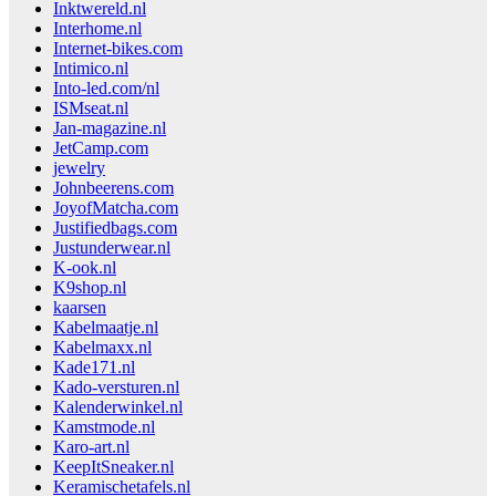
Inktwereld.nl
Interhome.nl
Internet-bikes.com
Intimico.nl
Into-led.com/nl
ISMseat.nl
Jan-magazine.nl
JetCamp.com
jewelry
Johnbeerens.com
JoyofMatcha.com
Justifiedbags.com
Justunderwear.nl
K-ook.nl
K9shop.nl
kaarsen
Kabelmaatje.nl
Kabelmaxx.nl
Kade171.nl
Kado-versturen.nl
Kalenderwinkel.nl
Kamstmode.nl
Karo-art.nl
KeepItSneaker.nl
Keramischetafels.nl