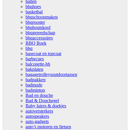
ballen
bbqhoes
basketbal
bbqschoonmaken
bbqrooster
bbqhoutskool
bbqgereedschap
bbqaccessoires
BBQ Boek
bbq
basecoat en topcoat
barbecues
balconette-bh
bakplaten
bagagetrolleysoutdoortassen
badpakken
badmode
badminton
Bad en douche
Bad & Douchegel
Baby luiers & doekjes
autoversterkers
autospeakers
auto-gadgets
auto’s motoren en fietsen