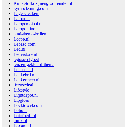
Kunststofkozijnengroothandel.nl
kymocleaning.com
Lage sneakers
Lamor.nl
Lampentotaal.nl
Lamponline.nl
land-thema-brillen
Leapp.nl
Lebasq.com
Led.nl
Lederstore.nl
legospeelgoed
lenzen-gekleurd-thema
Letsleds.nl
Leukebril.nu
Leukermeer.nl
licensedeal.nl
Lifestyle
Lightdepot.nl
Lipgloss
Locktowel.com
Lotions
Lotofherb.nl
louiz.nl
Loxam.nl