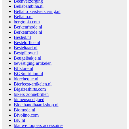
Beenverzorging
Bellabambina.nl
Bellatio-kerstversiering.nl
Bellatio.nl
bergtopia.com
Berkenrhode.nl
Berkenrhode.nl
Besled.nl
Besteloffice.nl
Besteltaart.nl
Bestpillow.nl
Beugelbakje.nl
bevestiging-artikelen
Bffstore.nl
BGSnutrition.nl
biercheque.nl
Bierfeest-artikelen.nl
Bigsizeshirts.com
bikers-zonnebrillen
binnenspeelgoed
Bioethanolhaard-shop.nl
Biomoda.nl
Bivolino.com
BK.nl
blauwe-toppers-accessoires