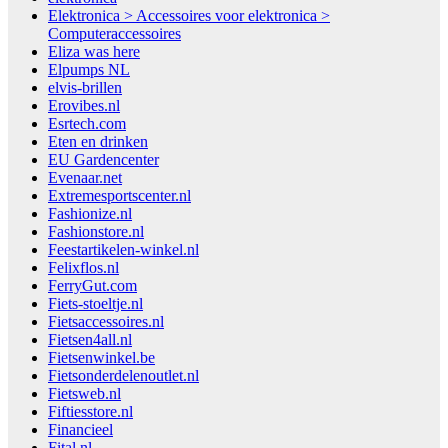
Elektronica > Accessoires voor elektronica >
Computeraccessoires
Eliza was here
Elpumps NL
elvis-brillen
Erovibes.nl
Esrtech.com
Eten en drinken
EU Gardencenter
Evenaar.net
Extremesportscenter.nl
Fashionize.nl
Fashionstore.nl
Feestartikelen-winkel.nl
Felixflos.nl
FerryGut.com
Fiets-stoeltje.nl
Fietsaccessoires.nl
Fietsen4all.nl
Fietsenwinkel.be
Fietsonderdelenoutlet.nl
Fietsweb.nl
Fiftiesstore.nl
Financieel
Fital.nl