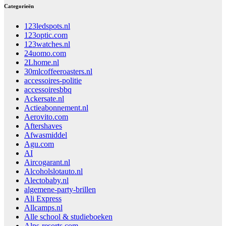
Categorieën
123ledspots.nl
123optic.com
123watches.nl
24uomo.com
2Lhome.nl
30mlcoffeeroasters.nl
accessoires-politie
accessoiresbbq
Ackersate.nl
Actieabonnement.nl
Aerovito.com
Aftershaves
Afwasmiddel
Agu.com
AI
Aircogarant.nl
Alcoholslotauto.nl
Alectobaby.nl
algemene-party-brillen
Ali Express
Allcamps.nl
Alle school & studieboeken
Alps-resorts.com