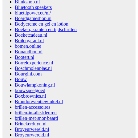
Blinkshop.nl
Bluetooth speakers
bluettipower.eu/nl/
Boardgameshop.nl
Bodycreme en gel en lotion
Boeken, kranten en tijdschriften
Boeketcadeau.nl
Boilergarant.nl
bomen.online
Bonandbon.nl
Bootert.nl
Borrelexperience.nl
Boschmolenplas.nl
Bourgini.com
Bouw
Bouwlampkoning.nl
bouwspeelgoed
Boxbrownies.nl
Brandpreventiewinkel.nl
brillen-accessoires
brillen-in-alle-kleuren
brillen-met-snor-baard
Brinckerduyn.nl
Broyeurwereld.nl
Broyeurwereld.nl