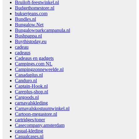
Bruiloft-feestwinkel.nl
Budgethomestore.nl
bukserjeans.com
Bundles.nl
Bungalow.Net
Bungalowparkcampanula.nl
Bushpappa.nl
Buythistoday.eu
cadeau
cadeaus
Cadeaus en gadgets
Campings.com NL
Campingzonneweelde.nl
Canadaplus.nl
Canduro.nl
Captain-Hook.nl
Careplus-shop.nl
Cargoods.nl
carnavalskleding
Carnavalskostuumwinkel.nl
Cartoon-megastore.nl
cartridges/toner
Casecompany.amsterdam
casual-kleding
Casualcases.nl