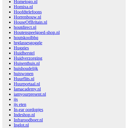
Hometogo.nl
Homixa.nl
Hoofdtelefoons
Horrenbouw.nl
HouseOfBritain.nl
houtdirect.nl
Houtenspeelgoed-shop.nl
houtskoolbbq
hrglassesgoggle
Huggies
Huidherstel
Huidverzorging
Huisenthuis.nl
huishoudelijk
huiswonen
Huurflits.nl
Huurportaal.nl
Iamacademy.nl
iamyourpresent.nl
ijs
ijs eten
In-ear oordopjes
Indeshop.nl
Infraroodboer.nl
Inglot.nl