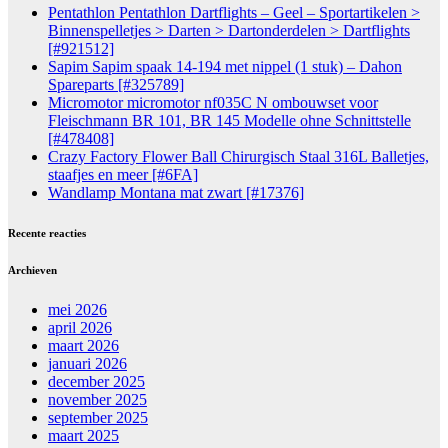
Pentathlon Pentathlon Dartflights – Geel – Sportartikelen >
Binnenspelletjes > Darten > Dartonderdelen > Dartflights
[#921512]
Sapim Sapim spaak 14-194 met nippel (1 stuk) – Dahon
Spareparts [#325789]
Micromotor micromotor nf035C N ombouwset voor
Fleischmann BR 101, BR 145 Modelle ohne Schnittstelle
[#478408]
Crazy Factory Flower Ball Chirurgisch Staal 316L Balletjes,
staafjes en meer [#6FA]
Wandlamp Montana mat zwart [#17376]
Recente reacties
Archieven
mei 2026
april 2026
maart 2026
januari 2026
december 2025
november 2025
september 2025
maart 2025