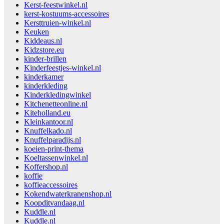
Kerst-feestwinkel.nl
kerst-kostuums-accessoires
Kersttruien-winkel.nl
Keuken
Kiddeaus.nl
Kidzstore.eu
kinder-brillen
Kinderfeestjes-winkel.nl
kinderkamer
kinderkleding
Kinderkledingwinkel
Kitchenetteonline.nl
Kiteholland.eu
Kleinkantoor.nl
Knuffelkado.nl
Knuffelparadijs.nl
koeien-print-thema
Koeltassenwinkel.nl
Koffershop.nl
koffie
koffieaccessoires
Kokendwaterkranenshop.nl
Koopditvandaag.nl
Kuddle.nl
Kuddle.nl