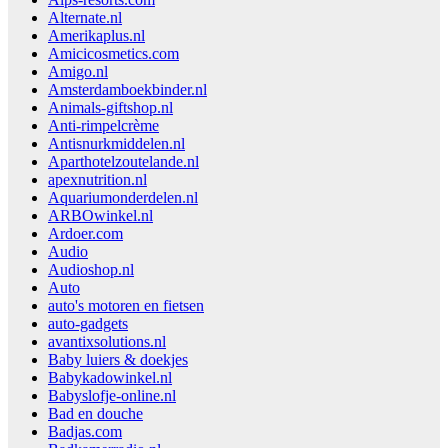
Alternate.nl
Amerikaplus.nl
Amicicosmetics.com
Amigo.nl
Amsterdamboekbinder.nl
Animals-giftshop.nl
Anti-rimpelcrème
Antisnurkmiddelen.nl
Aparthotelzoutelande.nl
apexnutrition.nl
Aquariumonderdelen.nl
ARBOwinkel.nl
Ardoer.com
Audio
Audioshop.nl
Auto
auto's motoren en fietsen
auto-gadgets
avantixsolutions.nl
Baby luiers & doekjes
Babykadowinkel.nl
Babyslofje-online.nl
Bad en douche
Badjas.com