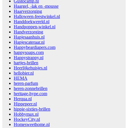
Gustocamp.nl
Haargel, -lak en -mousse
Haarverzorging
Halloween-feestwinkel.nl
Handdoekwereld.nl
Handpoppen-winkel.nl
Handverzorging
Hapjesaanhuis.nl
Hapjescateraar.nl
Happybeardiapers.com
happysoaps.com
Happystrappy.nl
hartjes-brillen
Heerlijkehuisjes.nl
hellobier.nl
HEMA
heren-parfum
heren-zonnebrillen
heritage-hype.com
Herqua.nl
Hippepeer.nl
hippie-sixties-brillen
Hobbymax.nl
HockeyCity.nl
Homesweethome.nl