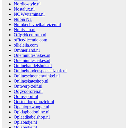
Nordic-style.nl
Nostalux.nl
NOWvitamins.nl
Nubia NL
Number1-voetbalreizen.nl
Nutrivian.nl
Offgridcentrum.nl
office-licentie.com
ollieleila.com
Ommerland.nl
Oneminuteshakes.nl
Oneminuteshakes.nl
Onlinehandelshuis.nl
Onlinehondenspeciaalzaak.nl
Onlineschoenenwinkel.nl
Onlineskateshop.nl
Ontwerp-zelf.nl
Oogvoororen.nl
Oomssport.nl
Oostendorp-muziek.nl
Opentopzwanger.nl
Opklapbedonline.nl
Oplaadkabelshop.nl
Oplabadje.nl
Oplabadje.nl