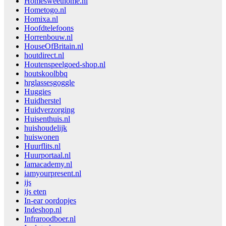
Homesweethome.nl
Hometogo.nl
Homixa.nl
Hoofdtelefoons
Horrenbouw.nl
HouseOfBritain.nl
houtdirect.nl
Houtenspeelgoed-shop.nl
houtskoolbbq
hrglassesgoggle
Huggies
Huidherstel
Huidverzorging
Huisenthuis.nl
huishoudelijk
huiswonen
Huurflits.nl
Huurportaal.nl
Iamacademy.nl
iamyourpresent.nl
ijs
ijs eten
In-ear oordopjes
Indeshop.nl
Infraroodboer.nl