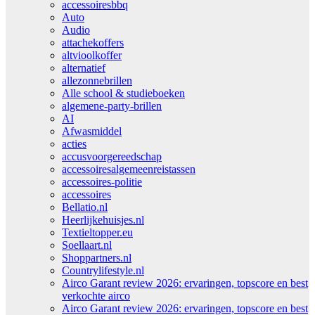
accessoiresbbq
Auto
Audio
attachekoffers
altvioolkoffer
alternatief
allezonnebrillen
Alle school & studieboeken
algemene-party-brillen
AI
Afwasmiddel
acties
accusvoorgereedschap
accessoiresalgemeenreistassen
accessoires-politie
accessoires
Bellatio.nl
Heerlijkehuisjes.nl
Textieltopper.eu
Soellaart.nl
Shoppartners.nl
Countrylifestyle.nl
Airco Garant review 2026: ervaringen, topscore en best
verkochte airco
Airco Garant review 2026: ervaringen, topscore en best