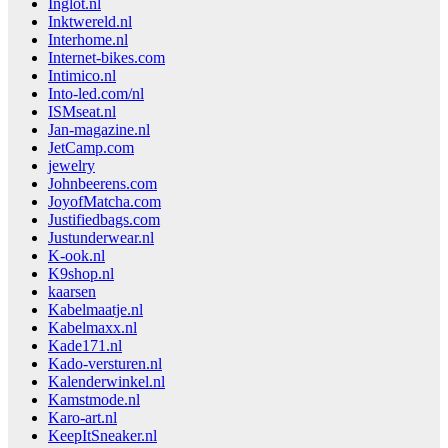
Inglot.nl
Inktwereld.nl
Interhome.nl
Internet-bikes.com
Intimico.nl
Into-led.com/nl
ISMseat.nl
Jan-magazine.nl
JetCamp.com
jewelry
Johnbeerens.com
JoyofMatcha.com
Justifiedbags.com
Justunderwear.nl
K-ook.nl
K9shop.nl
kaarsen
Kabelmaatje.nl
Kabelmaxx.nl
Kade171.nl
Kado-versturen.nl
Kalenderwinkel.nl
Kamstmode.nl
Karo-art.nl
KeepItSneaker.nl