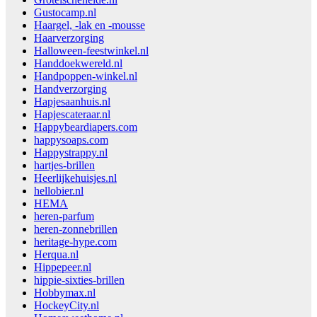
Gustocamp.nl
Haargel, -lak en -mousse
Haarverzorging
Halloween-feestwinkel.nl
Handdoekwereld.nl
Handpoppen-winkel.nl
Handverzorging
Hapjesaanhuis.nl
Hapjescateraar.nl
Happybeardiapers.com
happysoaps.com
Happystrappy.nl
hartjes-brillen
Heerlijkehuisjes.nl
hellobier.nl
HEMA
heren-parfum
heren-zonnebrillen
heritage-hype.com
Herqua.nl
Hippepeer.nl
hippie-sixties-brillen
Hobbymax.nl
HockeyCity.nl