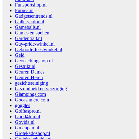
Funsportshop.nl
Furnea.nl
Gadgetsentrends.nl
Gallerycolor.nl
Gameballs.nl
Games en spellen
Gardentrail.nl
Gay-pride-winkel.nl
Geboorte-feestwinkel.nl
Geld
Geocachingshop.nl
Gestrikt.nl
Geuren Dames
Geuren Heren
gezichtsreiniging
Gezondheid en verzorging
Glampings.com
Gocashmere.com
goggles
Golftaspro.nl
Good4fun.nl
Govida.nl
Greenpan.nl
Grotekadoshop.nl
Grotelscheheide.nl