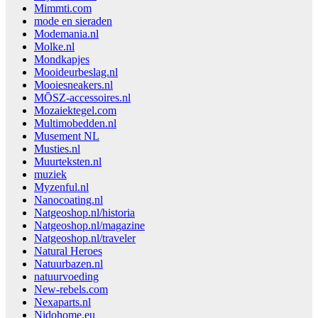
Mimmti.com
mode en sieraden
Modemania.nl
Molke.nl
Mondkapjes
Mooideurbeslag.nl
Mooiesneakers.nl
MŌSZ-accessoires.nl
Mozaiektegel.com
Multimobedden.nl
Musement NL
Musties.nl
Muurteksten.nl
muziek
Myzenful.nl
Nanocoating.nl
Natgeoshop.nl/historia
Natgeoshop.nl/magazine
Natgeoshop.nl/traveler
Natural Heroes
Natuurbazen.nl
natuurvoeding
New-rebels.com
Nexaparts.nl
Nidohome.eu