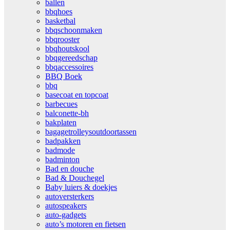
ballen
bbqhoes
basketbal
bbqschoonmaken
bbqrooster
bbqhoutskool
bbqgereedschap
bbqaccessoires
BBQ Boek
bbq
basecoat en topcoat
barbecues
balconette-bh
bakplaten
bagagetrolleysoutdoortassen
badpakken
badmode
badminton
Bad en douche
Bad & Douchegel
Baby luiers & doekjes
autoversterkers
autospeakers
auto-gadgets
auto’s motoren en fietsen