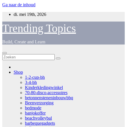
Ga naar de inhoud
di. mei 19th, 2026
Trending Topics
Build, Create and Learn
Shop
1-2-cup-bh
3-4-bh
Kinderkledingwinkel
70-80-disco-accessoires
betonnensteneninbouwbbq
Beenverzorging
bedmode
banjokoffer
beachvolleybal
barbequegadgets