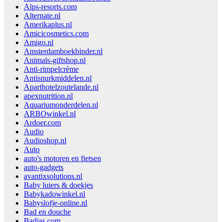
Alps-resorts.com
Alternate.nl
Amerikaplus.nl
Amicicosmetics.com
Amigo.nl
Amsterdamboekbinder.nl
Animals-giftshop.nl
Anti-rimpelcrème
Antisnurkmiddelen.nl
Aparthotelzoutelande.nl
apexnutrition.nl
Aquariumonderdelen.nl
ARBOwinkel.nl
Ardoer.com
Audio
Audioshop.nl
Auto
auto's motoren en fietsen
auto-gadgets
avantixsolutions.nl
Baby luiers & doekjes
Babykadowinkel.nl
Babyslofje-online.nl
Bad en douche
Badjas.com