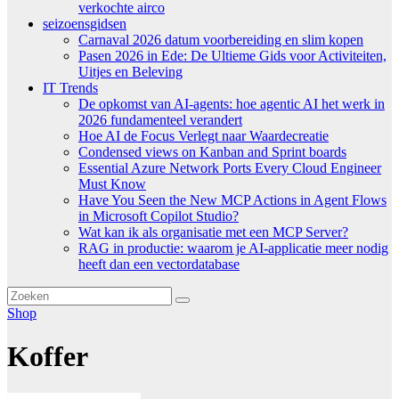
verkochte airco
seizoensgidsen
Carnaval 2026 datum voorbereiding en slim kopen
Pasen 2026 in Ede: De Ultieme Gids voor Activiteiten,
Uitjes en Beleving
IT Trends
De opkomst van AI-agents: hoe agentic AI het werk in
2026 fundamenteel verandert
Hoe AI de Focus Verlegt naar Waardecreatie
Condensed views on Kanban and Sprint boards
Essential Azure Network Ports Every Cloud Engineer
Must Know
Have You Seen the New MCP Actions in Agent Flows
in Microsoft Copilot Studio?
Wat kan ik als organisatie met een MCP Server?
RAG in productie: waarom je AI-applicatie meer nodig
heeft dan een vectordatabase
Shop
Koffer