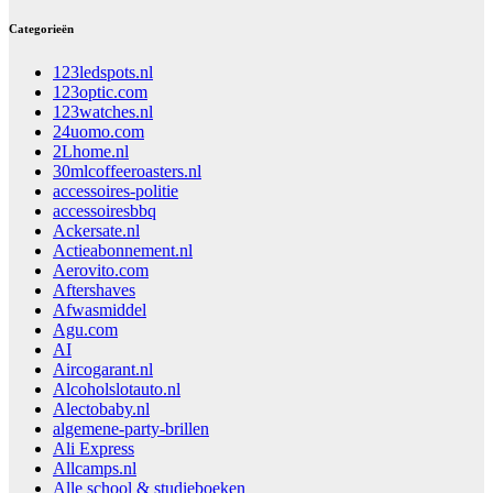
Categorieën
123ledspots.nl
123optic.com
123watches.nl
24uomo.com
2Lhome.nl
30mlcoffeeroasters.nl
accessoires-politie
accessoiresbbq
Ackersate.nl
Actieabonnement.nl
Aerovito.com
Aftershaves
Afwasmiddel
Agu.com
AI
Aircogarant.nl
Alcoholslotauto.nl
Alectobaby.nl
algemene-party-brillen
Ali Express
Allcamps.nl
Alle school & studieboeken