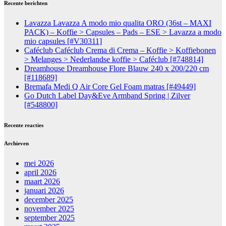
Recente berichten
Lavazza Lavazza A modo mio qualita ORO (36st – MAXI
PACK) – Koffie > Capsules – Pads – ESE > Lavazza a modo
mio capsules [#V30311]
Caféclub Caféclub Crema di Crema – Koffie > Koffiebonen
> Melanges > Nederlandse koffie > Caféclub [#748814]
Dreamhouse Dreamhouse Flore Blauw 240 x 200/220 cm
[#118689]
Bremafa Medi Q Air Core Gel Foam matras [#49449]
Go Dutch Label Day&Eve Armband Spring | Zilver
[#548800]
Recente reacties
Archieven
mei 2026
april 2026
maart 2026
januari 2026
december 2025
november 2025
september 2025