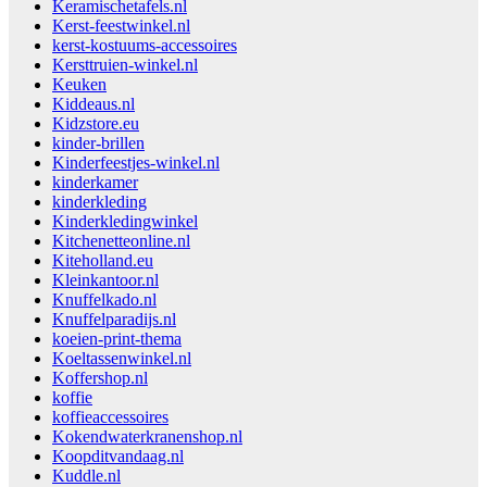
Keramischetafels.nl
Kerst-feestwinkel.nl
kerst-kostuums-accessoires
Kersttruien-winkel.nl
Keuken
Kiddeaus.nl
Kidzstore.eu
kinder-brillen
Kinderfeestjes-winkel.nl
kinderkamer
kinderkleding
Kinderkledingwinkel
Kitchenetteonline.nl
Kiteholland.eu
Kleinkantoor.nl
Knuffelkado.nl
Knuffelparadijs.nl
koeien-print-thema
Koeltassenwinkel.nl
Koffershop.nl
koffie
koffieaccessoires
Kokendwaterkranenshop.nl
Koopditvandaag.nl
Kuddle.nl