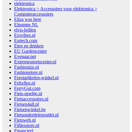
elektronica
Elektronica > Accessoires voor elektronica >
Computeraccessoires
Eliza was here
Elpumps NL
elvis-brillen
Erovibes.nl
Esrtech.com
Eten en drinken
EU Gardencenter
Evenaar.net
Extremesportscenter.nl
Fashionize.nl
Fashionstore.nl
Feestartikelen-winkel.nl
Felixflos.nl
FerryGut.com
Fiets-stoeltje.nl
Fietsaccessoires.nl
Fietsen4all.nl
Fietsenwinkel.be
Fietsonderdelenoutlet.nl
Fietsweb.nl
Fiftiesstore.nl
Financieel