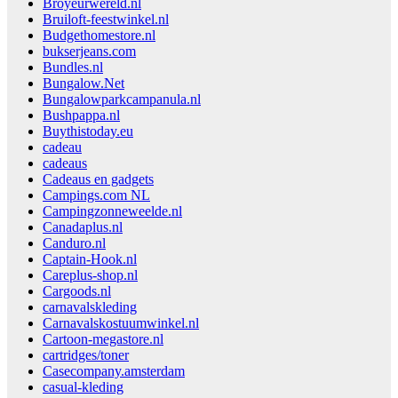
Broyeurwereld.nl
Bruiloft-feestwinkel.nl
Budgethomestore.nl
bukserjeans.com
Bundles.nl
Bungalow.Net
Bungalowparkcampanula.nl
Bushpappa.nl
Buythistoday.eu
cadeau
cadeaus
Cadeaus en gadgets
Campings.com NL
Campingzonneweelde.nl
Canadaplus.nl
Canduro.nl
Captain-Hook.nl
Careplus-shop.nl
Cargoods.nl
carnavalskleding
Carnavalskostuumwinkel.nl
Cartoon-megastore.nl
cartridges/toner
Casecompany.amsterdam
casual-kleding