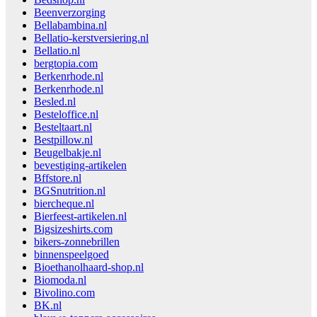
Beenverzorging
Bellabambina.nl
Bellatio-kerstversiering.nl
Bellatio.nl
bergtopia.com
Berkenrhode.nl
Berkenrhode.nl
Besled.nl
Besteloffice.nl
Besteltaart.nl
Bestpillow.nl
Beugelbakje.nl
bevestiging-artikelen
Bffstore.nl
BGSnutrition.nl
biercheque.nl
Bierfeest-artikelen.nl
Bigsizeshirts.com
bikers-zonnebrillen
binnenspeelgoed
Bioethanolhaard-shop.nl
Biomoda.nl
Bivolino.com
BK.nl