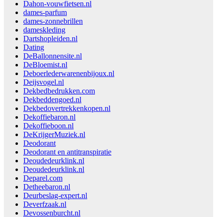
Dahon-vouwfietsen.nl
dames-parfum
dames-zonnebrillen
dameskleding
Dartshopleiden.nl
Dating
DeBallonnensite.nl
DeBloemist.nl
Deboerlederwarenenbijoux.nl
Deijsvogel.nl
Dekbedbedrukken.com
Dekbeddengoed.nl
Dekbedovertrekkenkopen.nl
Dekoffiebaron.nl
Dekoffieboon.nl
DeKrijgerMuziek.nl
Deodorant
Deodorant en antitranspiratie
Deoudedeurklink.nl
Deoudedeurklink.nl
Deparel.com
Detheebaron.nl
Deurbeslag-expert.nl
Deverfzaak.nl
Devossenburcht.nl