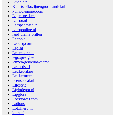
Kuddle.nl
Kunststofkozijnengroothandel.nl
kymocleaning.com
Lage sneakers
Lamor.nl
Lampentotaal.nl
Lamponline.nl
land-thema-brillen
Leapp.nl
Lebasq.com
Led.nl
Lederstore.nl
legospeelgoed
lenzen-gekleurd-thema
Letsleds.nl
Leukebril.nu
Leukermeer.nl
licensedeal.nl
Lifestyle
Lightdepot.nl
Lipgloss
Locktowel.com
Lotions
Lotofherb.nl
louiz.nl