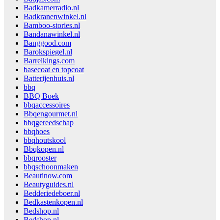
Badkamerradio.nl
Badkranenwinkel.nl
Bamboo-stories.nl
Bandanawinkel.nl
Banggood.com
Barokspiegel.nl
Barrelkings.com
basecoat en topcoat
Batterijenhuis.nl
bbq
BBQ Boek
bbqaccessoires
Bbqengourmet.nl
bbqgereedschap
bbqhoes
bbqhoutskool
Bbqkopen.nl
bbqrooster
bbqschoonmaken
Beautinow.com
Beautyguides.nl
Bedderiedeboer.nl
Bedkastenkopen.nl
Bedshop.nl
Bedshop.nl