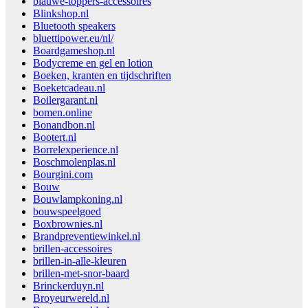
blauwe-toppers-accessoires
Blinkshop.nl
Bluetooth speakers
bluettipower.eu/nl/
Boardgameshop.nl
Bodycreme en gel en lotion
Boeken, kranten en tijdschriften
Boeketcadeau.nl
Boilergarant.nl
bomen.online
Bonandbon.nl
Bootert.nl
Borrelexperience.nl
Boschmolenplas.nl
Bourgini.com
Bouw
Bouwlampkoning.nl
bouwspeelgoed
Boxbrownies.nl
Brandpreventiewinkel.nl
brillen-accessoires
brillen-in-alle-kleuren
brillen-met-snor-baard
Brinckerduyn.nl
Broyeurwereld.nl