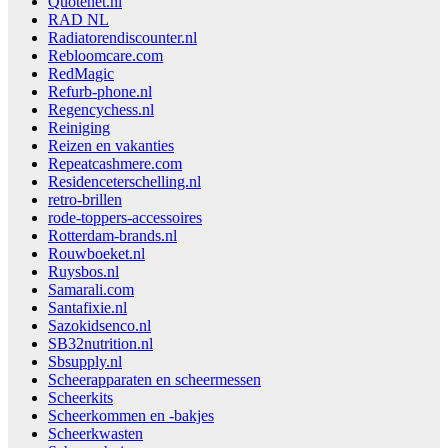
Quotenet.nl
RAD NL
Radiatorendiscounter.nl
Rebloomcare.com
RedMagic
Refurb-phone.nl
Regencychess.nl
Reiniging
Reizen en vakanties
Repeatcashmere.com
Residenceterschelling.nl
retro-brillen
rode-toppers-accessoires
Rotterdam-brands.nl
Rouwboeket.nl
Ruysbos.nl
Samarali.com
Santafixie.nl
Sazokidsenco.nl
SB32nutrition.nl
Sbsupply.nl
Scheerapparaten en scheermessen
Scheerkits
Scheerkommen en -bakjes
Scheerkwasten