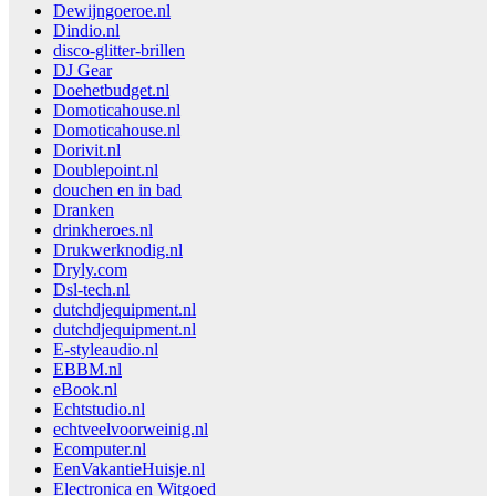
Dewijngoeroe.nl
Dindio.nl
disco-glitter-brillen
DJ Gear
Doehetbudget.nl
Domoticahouse.nl
Domoticahouse.nl
Dorivit.nl
Doublepoint.nl
douchen en in bad
Dranken
drinkheroes.nl
Drukwerknodig.nl
Dryly.com
Dsl-tech.nl
dutchdjequipment.nl
dutchdjequipment.nl
E-styleaudio.nl
EBBM.nl
eBook.nl
Echtstudio.nl
echtveelvoorweinig.nl
Ecomputer.nl
EenVakantieHuisje.nl
Electronica en Witgoed