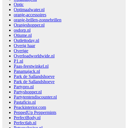
Optic
Optimaalwater.nl
oranje-accessoires
oranje-brillen-zonnebrillen
Oranjeshopper.nl
osdorp.nl
Otiume.nl
Outlettoday.nl
Overig haar
Overige
Overloadworldwide.nl
P1.nl
Paas-feestwinkel.nl
Panamajack.nl
Park de Sallandshoeve
Park de Sallandshoeve
Partypro.nl
Partyshopper.nl
Partytentendiscounter.nl
Pastaficio.nl
Peackinterior.com
PeppedUp Peppermints
PerfectBody.nl
Perfectlab.nl
Petsexclusive.nl