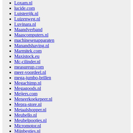
Loxam.nl
lucide.com
Luisterrijk.nl
Luizenweg.nl
Luvinara.nl
Maandverband
Maascomputers.nl
machinesenapparaten
Manandshaving.nl
Marmitek.com
Maxistock.eu
Mc-cilinder.nl
measureup.com
meer-voordeel.nl
mega-jumbo-brillen
Megachimp.nl
Megagoods.nl
Meijers.com
Meneerkoekepeer.nl
Mepra-store.nl
Metaalshopper.nl
Meubello.nl
Meubelpootjes.nl
Micromotor.nl
Mijnbesties.nl