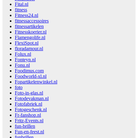
Fital.nl
fitness
Fitness24.nl
fitnessaccessoires
fitnessartikelen
Fitnesskoerier.nl
Flamengolife.nl
FlexiSpot.nl
floradamour.nl
Folux.nl
Fonteyn.nl
Fonu.nl
Foodimus.com
Foodworld-xl.nl
Fopartikelenwinkel.nl
foto
Foto-in-glas.nl
Fotodevakman.nl
Fotofabriek.nl
Fotogeschenk.nl
Fr-fanshop.nl
Fritz-Events.nl
fun-brillen
Fun-en-feest.nl
funbrillen