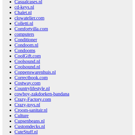
Casualcases.nl
cd-keys.nl
Chalet.nl
clowatelier.com
Colletti.nl
Comfortvilla.com
computers
Conditioner
Condoom.nl
Condooms
CoolGift.com
Coolsound.nl
Coolsound.nl
Coppenswarenhuis.nl
Correctbook.com
Costway.com
Countrylifestyle.nl
cowboy-zakdoeken-bandana
Crazy-Factory.com
Crazy-toys.nl
Croom-sanitair.nl
Culture
Cupsenbeans.nl
Customdecks.nl
CuteStuff.nl