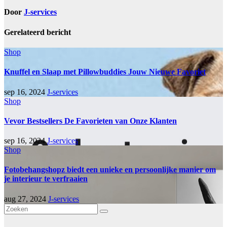
Door
J-services
Gerelateerd bericht
Shop
Knuffel en Slaap met Pillowbuddies Jouw Nieuwe Favoriet
sep 16, 2024
J-services
Shop
Vevor Bestsellers De Favorieten van Onze Klanten
sep 16, 2024
J-services
Shop
Fotobehangshopz biedt een unieke en persoonlijke manier om
je interieur te verfraaien
aug 27, 2024
J-services