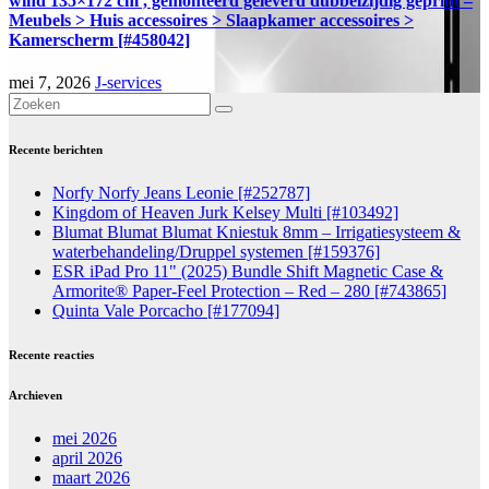
wind 135×172 cm , gemonteerd geleverd dubbelzijdig geprint –
Meubels > Huis accessoires > Slaapkamer accessoires >
Kamerscherm [#458042]
mei 7, 2026
J-services
Recente berichten
Norfy Norfy Jeans Leonie [#252787]
Kingdom of Heaven Jurk Kelsey Multi [#103492]
Blumat Blumat Blumat Kniestuk 8mm – Irrigatiesysteem &
waterbehandeling/Druppel systemen [#159376]
ESR iPad Pro 11" (2025) Bundle Shift Magnetic Case &
Armorite® Paper-Feel Protection – Red – 280 [#743865]
Quinta Vale Porcacho [#177094]
Recente reacties
Archieven
mei 2026
april 2026
maart 2026