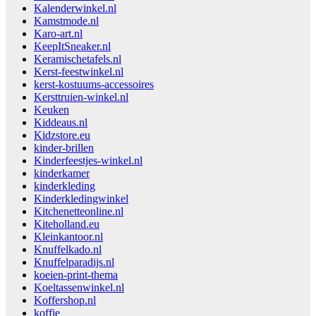
Kalenderwinkel.nl
Kamstmode.nl
Karo-art.nl
KeepItSneaker.nl
Keramischetafels.nl
Kerst-feestwinkel.nl
kerst-kostuums-accessoires
Kersttruien-winkel.nl
Keuken
Kiddeaus.nl
Kidzstore.eu
kinder-brillen
Kinderfeestjes-winkel.nl
kinderkamer
kinderkleding
Kinderkledingwinkel
Kitchenetteonline.nl
Kiteholland.eu
Kleinkantoor.nl
Knuffelkado.nl
Knuffelparadijs.nl
koeien-print-thema
Koeltassenwinkel.nl
Koffershop.nl
koffie