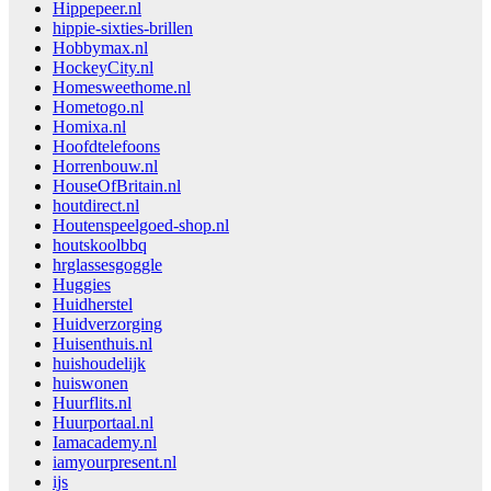
Hippepeer.nl
hippie-sixties-brillen
Hobbymax.nl
HockeyCity.nl
Homesweethome.nl
Hometogo.nl
Homixa.nl
Hoofdtelefoons
Horrenbouw.nl
HouseOfBritain.nl
houtdirect.nl
Houtenspeelgoed-shop.nl
houtskoolbbq
hrglassesgoggle
Huggies
Huidherstel
Huidverzorging
Huisenthuis.nl
huishoudelijk
huiswonen
Huurflits.nl
Huurportaal.nl
Iamacademy.nl
iamyourpresent.nl
ijs