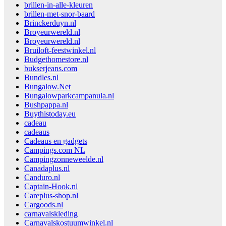
brillen-in-alle-kleuren
brillen-met-snor-baard
Brinckerduyn.nl
Broyeurwereld.nl
Broyeurwereld.nl
Bruiloft-feestwinkel.nl
Budgethomestore.nl
bukserjeans.com
Bundles.nl
Bungalow.Net
Bungalowparkcampanula.nl
Bushpappa.nl
Buythistoday.eu
cadeau
cadeaus
Cadeaus en gadgets
Campings.com NL
Campingzonneweelde.nl
Canadaplus.nl
Canduro.nl
Captain-Hook.nl
Careplus-shop.nl
Cargoods.nl
carnavalskleding
Carnavalskostuumwinkel.nl