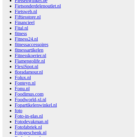
Fietsenwinkel.be
Fietsonderdelenoutlet.nl
Fietsweb.nl
Fiftiesstore.nl
Financieel
Fital.nl
fitness
Fitness24.nl
fitnessaccessoires
fitnessartikelen
Fitnesskoerier.nl
Flamengolife.nl
FlexiSpot.nl
floradamour.nl
Folux.nl
Fonteyn.nl
Fonu.nl
Foodimus.com
Foodworld-xl.nl
Fopartikelenwinkel.nl
foto
Foto-in-glas.nl
Fotodevakman.nl
Fotofabriek.nl
Fotogeschenk.nl