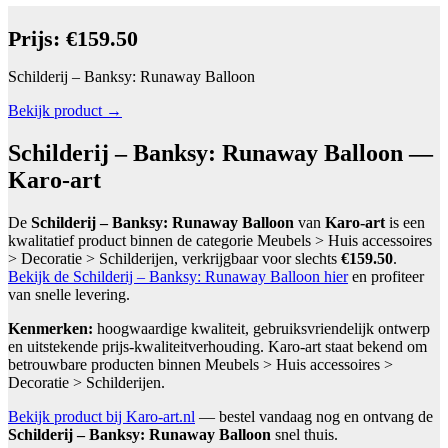
Prijs: €159.50
Schilderij – Banksy: Runaway Balloon
Bekijk product →
Schilderij – Banksy: Runaway Balloon —
Karo-art
De
Schilderij – Banksy: Runaway Balloon
van
Karo-art
is een
kwalitatief product binnen de categorie Meubels > Huis accessoires
> Decoratie > Schilderijen, verkrijgbaar voor slechts
€159.50
.
Bekijk de Schilderij – Banksy: Runaway Balloon hier
en profiteer
van snelle levering.
Kenmerken:
hoogwaardige kwaliteit, gebruiksvriendelijk ontwerp
en uitstekende prijs-kwaliteitverhouding. Karo-art staat bekend om
betrouwbare producten binnen Meubels > Huis accessoires >
Decoratie > Schilderijen.
Bekijk product bij Karo-art.nl
— bestel vandaag nog en ontvang de
Schilderij – Banksy: Runaway Balloon
snel thuis.