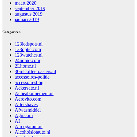
maart 2020
september 2019
augustus 2019
januari 2019
Categorieën
123ledspots.nl
123optic.com
123watches.nl
24uomo.com
2Lhome.nl
30mlcoffeeroasters.nl
accessoires-politie
accessoiresbbq
Ackersate.nl
Actieabonnement.nl
Aerovito.com
Aftershaves
Afwasmiddel
Agu.com
AI
Aircogarant.nl
Alcoholslotauto.nl