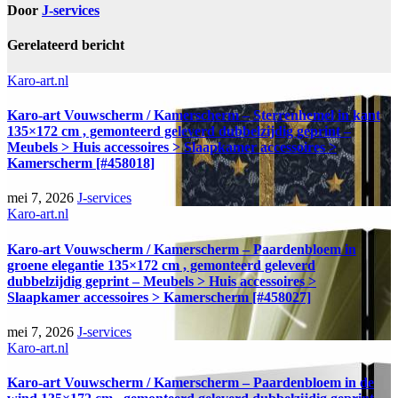
Door
J-services
Gerelateerd bericht
Karo-art.nl
Karo-art Vouwscherm / Kamerscherm – Sterrenhemel in kant
135×172 cm , gemonteerd geleverd dubbelzijdig geprint –
Meubels > Huis accessoires > Slaapkamer accessoires >
Kamerscherm [#458018]
mei 7, 2026
J-services
Karo-art.nl
Karo-art Vouwscherm / Kamerscherm – Paardenbloem in
groene elegantie 135×172 cm , gemonteerd geleverd
dubbelzijdig geprint – Meubels > Huis accessoires >
Slaapkamer accessoires > Kamerscherm [#458027]
mei 7, 2026
J-services
Karo-art.nl
Karo-art Vouwscherm / Kamerscherm – Paardenbloem in de