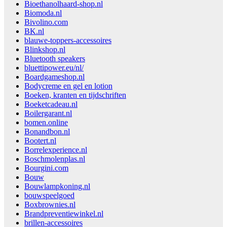
Bioethanolhaard-shop.nl
Biomoda.nl
Bivolino.com
BK.nl
blauwe-toppers-accessoires
Blinkshop.nl
Bluetooth speakers
bluettipower.eu/nl/
Boardgameshop.nl
Bodycreme en gel en lotion
Boeken, kranten en tijdschriften
Boeketcadeau.nl
Boilergarant.nl
bomen.online
Bonandbon.nl
Bootert.nl
Borrelexperience.nl
Boschmolenplas.nl
Bourgini.com
Bouw
Bouwlampkoning.nl
bouwspeelgoed
Boxbrownies.nl
Brandpreventiewinkel.nl
brillen-accessoires