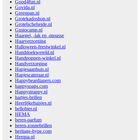
Good4fun.nl
Govida.nl
Greenpan.nl
Grotekadoshop.nl
Grotelscheheide.nl
Gustocamp.nl
Haargel, -lak en -mousse
Haarverzorging
Halloween-feestwinkel.nl
Handdoekwereld.nl
Handpoppen-winkel.nl
Handverzorging
Hapjesaanhuis.nl
Hapjescateraar.nl
Happybeardiapers.com
happysoaps.com
Happystrappy.nl
hartjes-brillen
Heerlijkehuisjes.nl
hellobier.nl
HEMA
heren-parfum
heren-zonnebrillen
heritage-hype.com
Herqua.nl