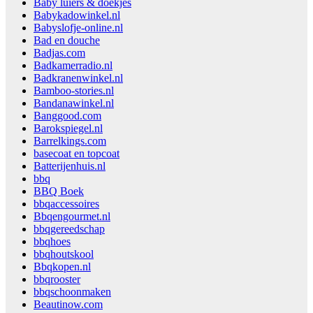
Baby luiers & doekjes
Babykadowinkel.nl
Babyslofje-online.nl
Bad en douche
Badjas.com
Badkamerradio.nl
Badkranenwinkel.nl
Bamboo-stories.nl
Bandanawinkel.nl
Banggood.com
Barokspiegel.nl
Barrelkings.com
basecoat en topcoat
Batterijenhuis.nl
bbq
BBQ Boek
bbqaccessoires
Bbqengourmet.nl
bbqgereedschap
bbqhoes
bbqhoutskool
Bbqkopen.nl
bbqrooster
bbqschoonmaken
Beautinow.com