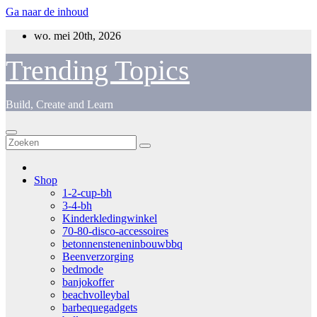
Ga naar de inhoud
wo. mei 20th, 2026
Trending Topics
Build, Create and Learn
Shop
1-2-cup-bh
3-4-bh
Kinderkledingwinkel
70-80-disco-accessoires
betonnensteneninbouwbbq
Beenverzorging
bedmode
banjokoffer
beachvolleybal
barbequegadgets