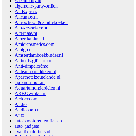
Alectobaby.nl
algemene-party-brillen
Ali Express
Allcamps.nl
Alle school & studieboeken
Alps-resorts.com
Alternate.nl
Amerikaplus.nl
Amicicosmetics.com
Amigo.nl
Amsterdamboekbinder.nl
Animals-giftshop.nl
Anti-rimpelcrème
Antisnurkmiddelen.nl
Aparthotelzoutelande.nl
apexnutrition.nl
Aquariumonderdelen.nl
ARBOwinkel.nl
Ardoer.com
Audio
Audioshop.nl
Auto
auto's motoren en fietsen
auto-gadgets
avantixsolutions.nl