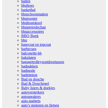
ballen
bbqhoes
basketbal
bbqschoonmaken
bbqrooster
bbqhoutskool
bbqgereedschap
bbqaccessoires
BBQ Boek
bbq
basecoat en topcoat
barbecues
balconette-bh
bakplaten
bagagetrolleysoutdoortassen
badpakken
badmode
badminton
Bad en douche
Bad & Douchegel
Baby luiers & doekjes
autoversterkers
autospeakers
auto-gadgets
auto’s motoren en fietsen