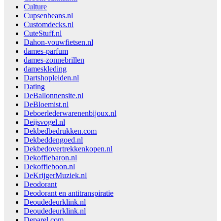
Culture
Cupsenbeans.nl
Customdecks.nl
CuteStuff.nl
Dahon-vouwfietsen.nl
dames-parfum
dames-zonnebrillen
dameskleding
Dartshopleiden.nl
Dating
DeBallonnensite.nl
DeBloemist.nl
Deboerlederwarenenbijoux.nl
Deijsvogel.nl
Dekbedbedrukken.com
Dekbeddengoed.nl
Dekbedovertrekkenkopen.nl
Dekoffiebaron.nl
Dekoffieboon.nl
DeKrijgerMuziek.nl
Deodorant
Deodorant en antitranspiratie
Deoudedeurklink.nl
Deoudedeurklink.nl
Deparel.com