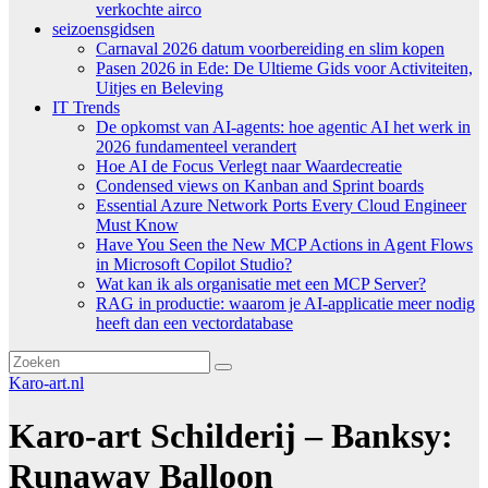
verkochte airco
seizoensgidsen
Carnaval 2026 datum voorbereiding en slim kopen
Pasen 2026 in Ede: De Ultieme Gids voor Activiteiten,
Uitjes en Beleving
IT Trends
De opkomst van AI-agents: hoe agentic AI het werk in
2026 fundamenteel verandert
Hoe AI de Focus Verlegt naar Waardecreatie
Condensed views on Kanban and Sprint boards
Essential Azure Network Ports Every Cloud Engineer
Must Know
Have You Seen the New MCP Actions in Agent Flows
in Microsoft Copilot Studio?
Wat kan ik als organisatie met een MCP Server?
RAG in productie: waarom je AI-applicatie meer nodig
heeft dan een vectordatabase
Karo-art.nl
Karo-art Schilderij – Banksy:
Runaway Balloon