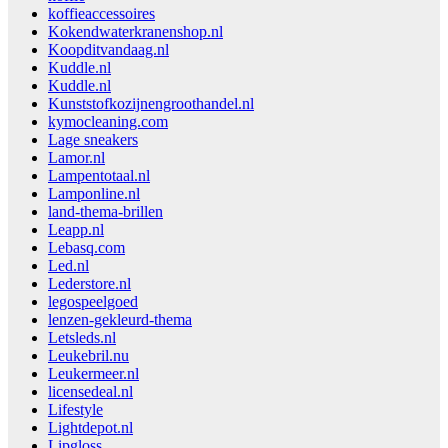
koffieaccessoires
Kokendwaterkranenshop.nl
Koopditvandaag.nl
Kuddle.nl
Kuddle.nl
Kunststofkozijnengroothandel.nl
kymocleaning.com
Lage sneakers
Lamor.nl
Lampentotaal.nl
Lamponline.nl
land-thema-brillen
Leapp.nl
Lebasq.com
Led.nl
Lederstore.nl
legospeelgoed
lenzen-gekleurd-thema
Letsleds.nl
Leukebril.nu
Leukermeer.nl
licensedeal.nl
Lifestyle
Lightdepot.nl
Lipgloss