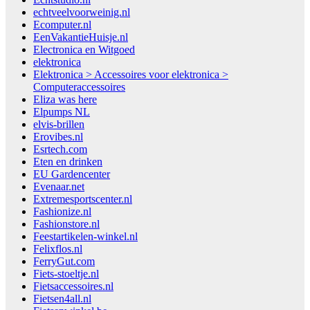
echtveelvoorweinig.nl
Ecomputer.nl
EenVakantieHuisje.nl
Electronica en Witgoed
elektronica
Elektronica > Accessoires voor elektronica >
Computeraccessoires
Eliza was here
Elpumps NL
elvis-brillen
Erovibes.nl
Esrtech.com
Eten en drinken
EU Gardencenter
Evenaar.net
Extremesportscenter.nl
Fashionize.nl
Fashionstore.nl
Feestartikelen-winkel.nl
Felixflos.nl
FerryGut.com
Fiets-stoeltje.nl
Fietsaccessoires.nl
Fietsen4all.nl