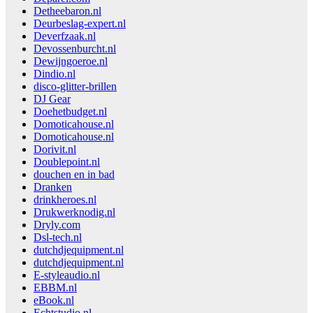
Detheebaron.nl
Deurbeslag-expert.nl
Deverfzaak.nl
Devossenburcht.nl
Dewijngoeroe.nl
Dindio.nl
disco-glitter-brillen
DJ Gear
Doehetbudget.nl
Domoticahouse.nl
Domoticahouse.nl
Dorivit.nl
Doublepoint.nl
douchen en in bad
Dranken
drinkheroes.nl
Drukwerknodig.nl
Dryly.com
Dsl-tech.nl
dutchdjequipment.nl
dutchdjequipment.nl
E-styleaudio.nl
EBBM.nl
eBook.nl
Echtstudio.nl