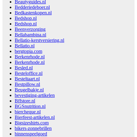
Beautyguides.nl
Bedderiedeboer.nl
Bedkastenkopen.nl
Bedshop.nl
Bedshop.nl
Beenverzorging
Bellabambina.nl
Bellatio-kerstversiering.nl
Bellatio.nl
bergtopia.com
Berkenrhode.nl
Berkenrhode.nl
Besled.nl
Besteloffice.nl
Besteltaart.nl
Bestpillow.nl
Beugelbakje.nl
bevestiging-artikelen
Bffstore.nl
BGSnutrition.nl
biercheque.nl
Bierfeest-artikelen.nl
Bigsizeshirts.com
bikers-zonnebrillen
binnenspeelgoed