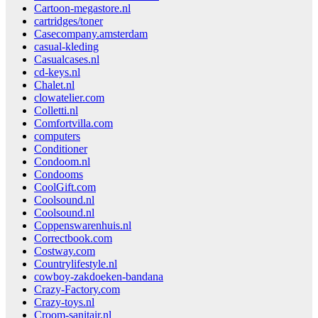
Cartoon-megastore.nl
cartridges/toner
Casecompany.amsterdam
casual-kleding
Casualcases.nl
cd-keys.nl
Chalet.nl
clowatelier.com
Colletti.nl
Comfortvilla.com
computers
Conditioner
Condoom.nl
Condooms
CoolGift.com
Coolsound.nl
Coolsound.nl
Coppenswarenhuis.nl
Correctbook.com
Costway.com
Countrylifestyle.nl
cowboy-zakdoeken-bandana
Crazy-Factory.com
Crazy-toys.nl
Croom-sanitair.nl