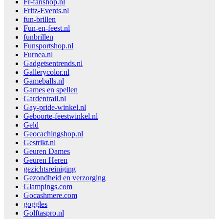
Fr-fanshop.nl
Fritz-Events.nl
fun-brillen
Fun-en-feest.nl
funbrillen
Funsportshop.nl
Furnea.nl
Gadgetsentrends.nl
Gallerycolor.nl
Gameballs.nl
Games en spellen
Gardentrail.nl
Gay-pride-winkel.nl
Geboorte-feestwinkel.nl
Geld
Geocachingshop.nl
Gestrikt.nl
Geuren Dames
Geuren Heren
gezichtsreiniging
Gezondheid en verzorging
Glampings.com
Gocashmere.com
goggles
Golftaspro.nl