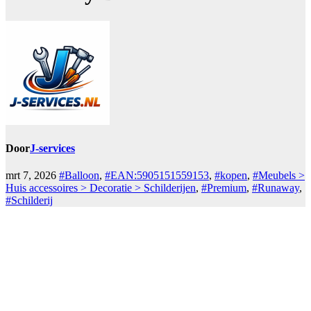
Door
J-services
mrt 7, 2026
#Balloon
,
#EAN:5905151559153
,
#kopen
,
#Meubels >
Huis accessoires > Decoratie > Schilderijen
,
#Premium
,
#Runaway
,
#Schilderij