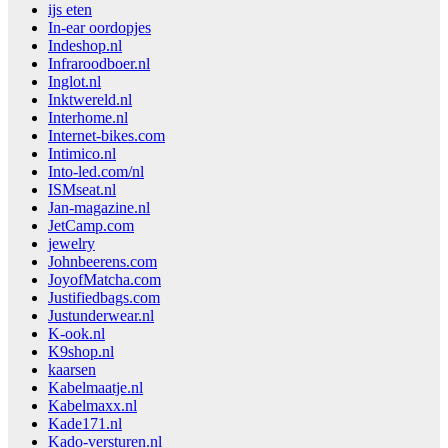
ijs eten
In-ear oordopjes
Indeshop.nl
Infraroodboer.nl
Inglot.nl
Inktwereld.nl
Interhome.nl
Internet-bikes.com
Intimico.nl
Into-led.com/nl
ISMseat.nl
Jan-magazine.nl
JetCamp.com
jewelry
Johnbeerens.com
JoyofMatcha.com
Justifiedbags.com
Justunderwear.nl
K-ook.nl
K9shop.nl
kaarsen
Kabelmaatje.nl
Kabelmaxx.nl
Kade171.nl
Kado-versturen.nl