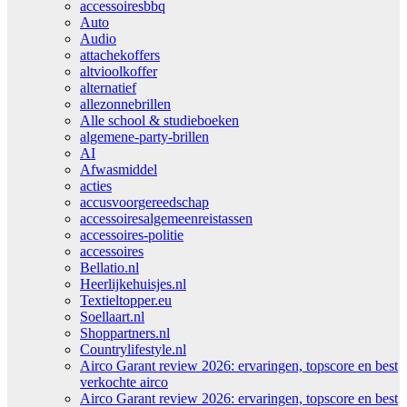
accessoiresbbq
Auto
Audio
attachekoffers
altvioolkoffer
alternatief
allezonnebrillen
Alle school & studieboeken
algemene-party-brillen
AI
Afwasmiddel
acties
accusvoorgereedschap
accessoiresalgemeenreistassen
accessoires-politie
accessoires
Bellatio.nl
Heerlijkehuisjes.nl
Textieltopper.eu
Soellaart.nl
Shoppartners.nl
Countrylifestyle.nl
Airco Garant review 2026: ervaringen, topscore en best
verkochte airco
Airco Garant review 2026: ervaringen, topscore en best