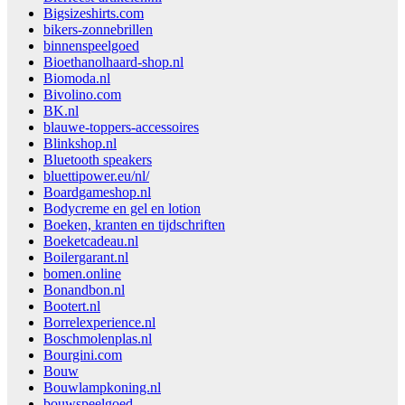
Bigsizeshirts.com
bikers-zonnebrillen
binnenspeelgoed
Bioethanolhaard-shop.nl
Biomoda.nl
Bivolino.com
BK.nl
blauwe-toppers-accessoires
Blinkshop.nl
Bluetooth speakers
bluettipower.eu/nl/
Boardgameshop.nl
Bodycreme en gel en lotion
Boeken, kranten en tijdschriften
Boeketcadeau.nl
Boilergarant.nl
bomen.online
Bonandbon.nl
Bootert.nl
Borrelexperience.nl
Boschmolenplas.nl
Bourgini.com
Bouw
Bouwlampkoning.nl
bouwspeelgoed