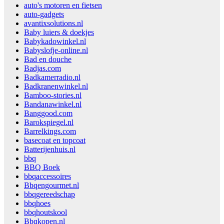
auto's motoren en fietsen
auto-gadgets
avantixsolutions.nl
Baby luiers & doekjes
Babykadowinkel.nl
Babyslofje-online.nl
Bad en douche
Badjas.com
Badkamerradio.nl
Badkranenwinkel.nl
Bamboo-stories.nl
Bandanawinkel.nl
Banggood.com
Barokspiegel.nl
Barrelkings.com
basecoat en topcoat
Batterijenhuis.nl
bbq
BBQ Boek
bbqaccessoires
Bbqengourmet.nl
bbqgereedschap
bbqhoes
bbqhoutskool
Bbqkopen.nl