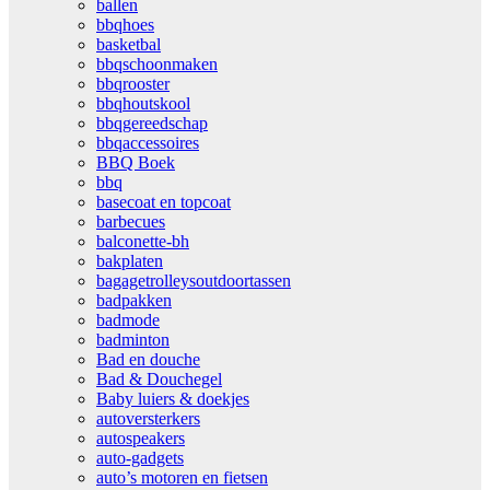
ballen
bbqhoes
basketbal
bbqschoonmaken
bbqrooster
bbqhoutskool
bbqgereedschap
bbqaccessoires
BBQ Boek
bbq
basecoat en topcoat
barbecues
balconette-bh
bakplaten
bagagetrolleysoutdoortassen
badpakken
badmode
badminton
Bad en douche
Bad & Douchegel
Baby luiers & doekjes
autoversterkers
autospeakers
auto-gadgets
auto’s motoren en fietsen