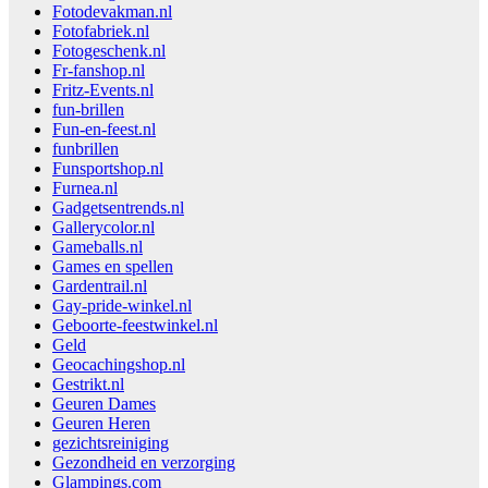
Fotodevakman.nl
Fotofabriek.nl
Fotogeschenk.nl
Fr-fanshop.nl
Fritz-Events.nl
fun-brillen
Fun-en-feest.nl
funbrillen
Funsportshop.nl
Furnea.nl
Gadgetsentrends.nl
Gallerycolor.nl
Gameballs.nl
Games en spellen
Gardentrail.nl
Gay-pride-winkel.nl
Geboorte-feestwinkel.nl
Geld
Geocachingshop.nl
Gestrikt.nl
Geuren Dames
Geuren Heren
gezichtsreiniging
Gezondheid en verzorging
Glampings.com