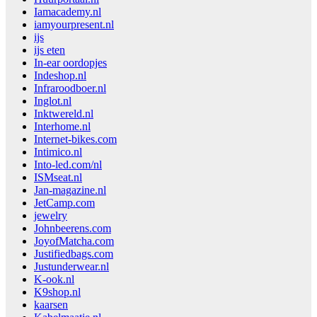
Iamacademy.nl
iamyourpresent.nl
ijs
ijs eten
In-ear oordopjes
Indeshop.nl
Infraroodboer.nl
Inglot.nl
Inktwereld.nl
Interhome.nl
Internet-bikes.com
Intimico.nl
Into-led.com/nl
ISMseat.nl
Jan-magazine.nl
JetCamp.com
jewelry
Johnbeerens.com
JoyofMatcha.com
Justifiedbags.com
Justunderwear.nl
K-ook.nl
K9shop.nl
kaarsen