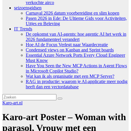
verkochte airco
seizoensgidsen
Carnaval 2026 datum voorbereiding en slim kopen
Pasen 2026 in Ede: De Ultieme Gids voor Activiteiten,
Uitjes en Beleving
IT Trends
De opkomst van AI-agents: hoe agentic AI het werk in
2026 fundamenteel verandert
Hoe AI de Focus Verlegt naar Waardecreatie
Condensed views on Kanban and Sprint boards
Essential Azure Network Ports Every Cloud Engineer
Must Know
Have You Seen the New MCP Actions in Agent Flows
in Microsoft Copilot Studio?
Wat kan ik als organisatie met een MCP Server?
RAG in productie: waarom je AI-applicatie meer nodig
heeft dan een vectordatabase
Karo-art.nl
Karo-art Poster – Woman with
parasol, Vrouw met een