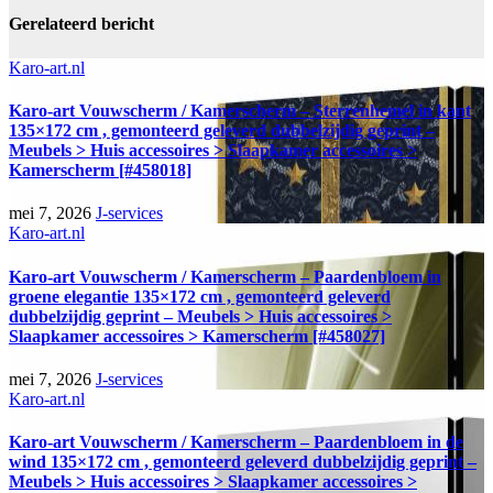
Gerelateerd bericht
Karo-art.nl
Karo-art Vouwscherm / Kamerscherm – Sterrenhemel in kant
135×172 cm , gemonteerd geleverd dubbelzijdig geprint –
Meubels > Huis accessoires > Slaapkamer accessoires >
Kamerscherm [#458018]
mei 7, 2026
J-services
Karo-art.nl
Karo-art Vouwscherm / Kamerscherm – Paardenbloem in
groene elegantie 135×172 cm , gemonteerd geleverd
dubbelzijdig geprint – Meubels > Huis accessoires >
Slaapkamer accessoires > Kamerscherm [#458027]
mei 7, 2026
J-services
Karo-art.nl
Karo-art Vouwscherm / Kamerscherm – Paardenbloem in de
wind 135×172 cm , gemonteerd geleverd dubbelzijdig geprint –
Meubels > Huis accessoires > Slaapkamer accessoires >