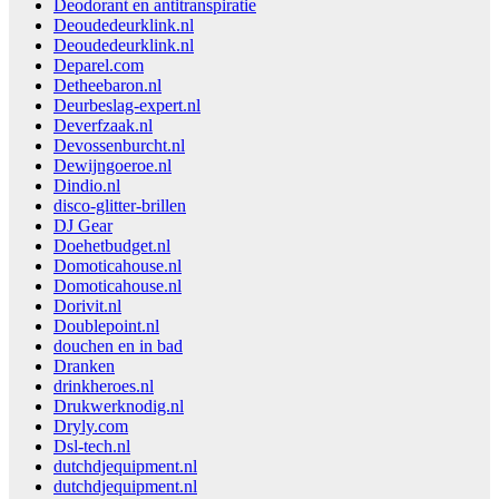
Deodorant en antitranspiratie
Deoudedeurklink.nl
Deoudedeurklink.nl
Deparel.com
Detheebaron.nl
Deurbeslag-expert.nl
Deverfzaak.nl
Devossenburcht.nl
Dewijngoeroe.nl
Dindio.nl
disco-glitter-brillen
DJ Gear
Doehetbudget.nl
Domoticahouse.nl
Domoticahouse.nl
Dorivit.nl
Doublepoint.nl
douchen en in bad
Dranken
drinkheroes.nl
Drukwerknodig.nl
Dryly.com
Dsl-tech.nl
dutchdjequipment.nl
dutchdjequipment.nl