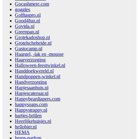
Gocashmere.com
goggles
Golftaspro.nl
Good4fun.nl
Govida.nl
Greenpan.nl
Grotekadoshop.nl
Grotelscheheide.nl
Gustocamp.nl
Haargel, -lak en -mousse
Haarverzorging
Halloween-feestwinkel.nl
Handdoekwereld.nl
Handpoppen-winkel.nl
Handverzorging
Hapjesaanhuis.nl
Hapjescateraar.nl
Happybeardiapers.com
happysoaps.com
Happystrappy.nl
hartjes-brillen
Heerlijkehuisjes.nl
hellobier.nl
HEMA
heren-parfum