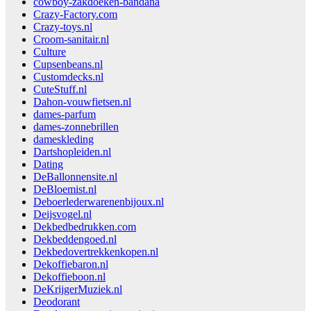
cowboy-zakdoeken-bandana
Crazy-Factory.com
Crazy-toys.nl
Croom-sanitair.nl
Culture
Cupsenbeans.nl
Customdecks.nl
CuteStuff.nl
Dahon-vouwfietsen.nl
dames-parfum
dames-zonnebrillen
dameskleding
Dartshopleiden.nl
Dating
DeBallonnensite.nl
DeBloemist.nl
Deboerlederwarenenbijoux.nl
Deijsvogel.nl
Dekbedbedrukken.com
Dekbeddengoed.nl
Dekbedovertrekkenkopen.nl
Dekoffiebaron.nl
Dekoffieboon.nl
DeKrijgerMuziek.nl
Deodorant