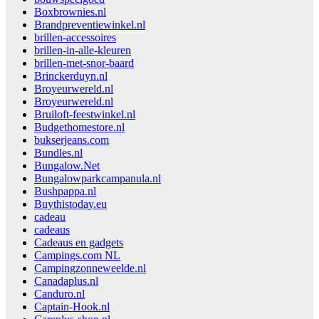
Boxbrownies.nl
Brandpreventiewinkel.nl
brillen-accessoires
brillen-in-alle-kleuren
brillen-met-snor-baard
Brinckerduyn.nl
Broyeurwereld.nl
Broyeurwereld.nl
Bruiloft-feestwinkel.nl
Budgethomestore.nl
bukserjeans.com
Bundles.nl
Bungalow.Net
Bungalowparkcampanula.nl
Bushpappa.nl
Buythistoday.eu
cadeau
cadeaus
Cadeaus en gadgets
Campings.com NL
Campingzonneweelde.nl
Canadaplus.nl
Canduro.nl
Captain-Hook.nl