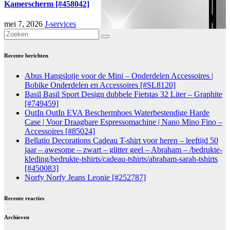
Kamerscherm [#458042]
mei 7, 2026
J-services
Recente berichten
Abus Hangslotje voor de Mini – Onderdelen Accessoires |
Bobike Onderdelen en Accessoires [#SL8120]
Basil Basil Sport Design dubbele Fietstas 32 Liter – Graphite
[#749459]
OutIn OutIn EVA Beschermhoes Waterbestendige Harde
Case | Voor Draagbare Espressomachine | Nano Mino Fino –
Accessoires [#85024]
Bellatio Decorations Cadeau T-shirt voor heren – leeftijd 50
jaar – awesome – zwart – glitter geel – Abraham – /bedrukte-
kleding/bedrukte-tshirts/cadeau-tshirts/abraham-sarah-tshirts
[#450083]
Norfy Norfy Jeans Leonie [#252787]
Recente reacties
Archieven