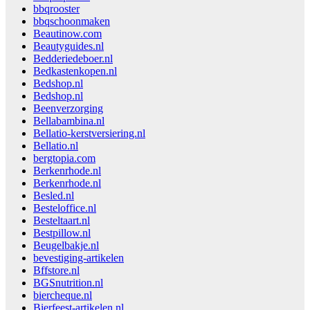
bbqrooster
bbqschoonmaken
Beautinow.com
Beautyguides.nl
Bedderiedeboer.nl
Bedkastenkopen.nl
Bedshop.nl
Bedshop.nl
Beenverzorging
Bellabambina.nl
Bellatio-kerstversiering.nl
Bellatio.nl
bergtopia.com
Berkenrhode.nl
Berkenrhode.nl
Besled.nl
Besteloffice.nl
Besteltaart.nl
Bestpillow.nl
Beugelbakje.nl
bevestiging-artikelen
Bffstore.nl
BGSnutrition.nl
biercheque.nl
Bierfeest-artikelen.nl