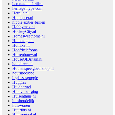
heren-zonnebrillen
heritage-hype.com
Herqua.nl
Hippepeer.nl
hippie-sixties-brillen
Hobbymax.nl
HockeyCity.nl
Homesweethome.nl
Hometogo.nl
Homixa.nl
Hoofdtelefoons
Horrenbouw.nl
HouseOfBritain.nl
houtdirect.nl
Houtenspeelgoed-shop.nl
houtskoolbbq
hrglassesgoggle
Huggies
Huidherstel
Huidverzorging
Huisenthuis.nl
huishoudelijk
huiswonen
Huurflits.nl
Huurportaal.nl