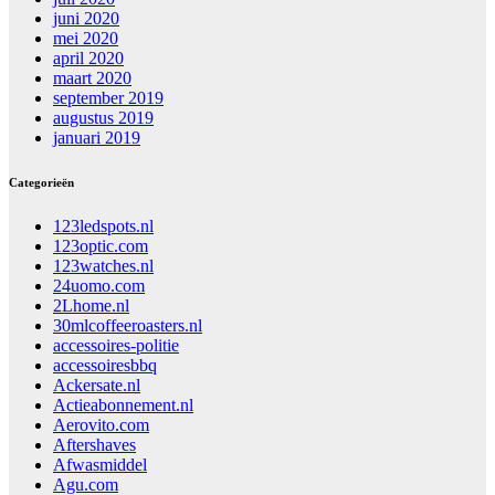
juni 2020
mei 2020
april 2020
maart 2020
september 2019
augustus 2019
januari 2019
Categorieën
123ledspots.nl
123optic.com
123watches.nl
24uomo.com
2Lhome.nl
30mlcoffeeroasters.nl
accessoires-politie
accessoiresbbq
Ackersate.nl
Actieabonnement.nl
Aerovito.com
Aftershaves
Afwasmiddel
Agu.com