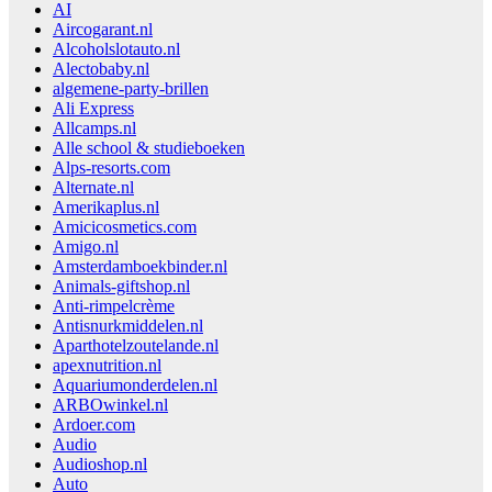
AI
Aircogarant.nl
Alcoholslotauto.nl
Alectobaby.nl
algemene-party-brillen
Ali Express
Allcamps.nl
Alle school & studieboeken
Alps-resorts.com
Alternate.nl
Amerikaplus.nl
Amicicosmetics.com
Amigo.nl
Amsterdamboekbinder.nl
Animals-giftshop.nl
Anti-rimpelcrème
Antisnurkmiddelen.nl
Aparthotelzoutelande.nl
apexnutrition.nl
Aquariumonderdelen.nl
ARBOwinkel.nl
Ardoer.com
Audio
Audioshop.nl
Auto