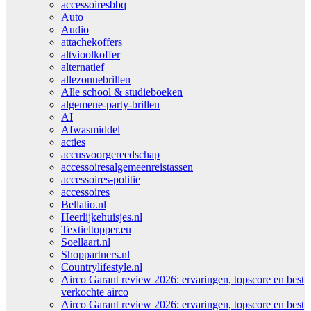
accessoiresbbq
Auto
Audio
attachekoffers
altvioolkoffer
alternatief
allezonnebrillen
Alle school & studieboeken
algemene-party-brillen
AI
Afwasmiddel
acties
accusvoorgereedschap
accessoiresalgemeenreistassen
accessoires-politie
accessoires
Bellatio.nl
Heerlijkehuisjes.nl
Textieltopper.eu
Soellaart.nl
Shoppartners.nl
Countrylifestyle.nl
Airco Garant review 2026: ervaringen, topscore en best
verkochte airco
Airco Garant review 2026: ervaringen, topscore en best