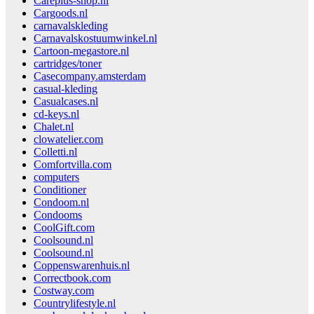
Careplus-shop.nl
Cargoods.nl
carnavalskleding
Carnavalskostuumwinkel.nl
Cartoon-megastore.nl
cartridges/toner
Casecompany.amsterdam
casual-kleding
Casualcases.nl
cd-keys.nl
Chalet.nl
clowatelier.com
Colletti.nl
Comfortvilla.com
computers
Conditioner
Condoom.nl
Condooms
CoolGift.com
Coolsound.nl
Coolsound.nl
Coppenswarenhuis.nl
Correctbook.com
Costway.com
Countrylifestyle.nl