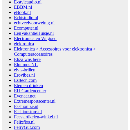
E-styleaudio.nl
EBBM.nl
eBook.nl
Echtstudio.nl
echtveelvoorweinig.nl
Ecomputer.nl
EenVakantieHuisje.nl
Electronica en Witgoed
elektronica
Elektronica > Accessoires voor elektronica >
Computeraccessoires
Eliza was here
Elpumps NL
elvis-brillen
Erovibes.nl
Esrtech.com
Eten en drinken
EU Gardencenter
Evenaar.net
Extremesportscenter.nl
Fashionize.nl
Fashionstore.nl
Feestartikelen-winkel.nl
Felixflos.nl
FerryGut.com