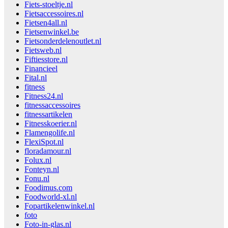
Fiets-stoeltje.nl
Fietsaccessoires.nl
Fietsen4all.nl
Fietsenwinkel.be
Fietsonderdelenoutlet.nl
Fietsweb.nl
Fiftiesstore.nl
Financieel
Fital.nl
fitness
Fitness24.nl
fitnessaccessoires
fitnessartikelen
Fitnesskoerier.nl
Flamengolife.nl
FlexiSpot.nl
floradamour.nl
Folux.nl
Fonteyn.nl
Fonu.nl
Foodimus.com
Foodworld-xl.nl
Fopartikelenwinkel.nl
foto
Foto-in-glas.nl