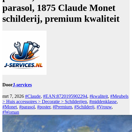
parasol, 1875 Claude Monet
schilderij, premium kwaliteit
Door
J-services
mrt 7, 2026
#Claude
,
#EAN:8720195902294
,
#kwaliteit
,
#Meubels
> Huis accessoires > Decoratie > Schilderijen
,
#middenklasse
,
#Monet
,
#parasol
,
#poster
,
#Premium
,
#Schilderij
,
#Vrouw
,
#Woman