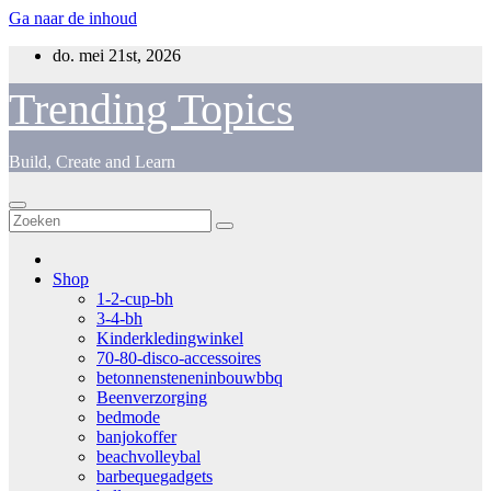
Ga naar de inhoud
do. mei 21st, 2026
Trending Topics
Build, Create and Learn
Shop
1-2-cup-bh
3-4-bh
Kinderkledingwinkel
70-80-disco-accessoires
betonnensteneninbouwbbq
Beenverzorging
bedmode
banjokoffer
beachvolleybal
barbequegadgets