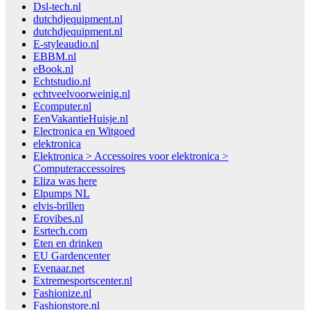
Dsl-tech.nl
dutchdjequipment.nl
dutchdjequipment.nl
E-styleaudio.nl
EBBM.nl
eBook.nl
Echtstudio.nl
echtveelvoorweinig.nl
Ecomputer.nl
EenVakantieHuisje.nl
Electronica en Witgoed
elektronica
Elektronica > Accessoires voor elektronica >
Computeraccessoires
Eliza was here
Elpumps NL
elvis-brillen
Erovibes.nl
Esrtech.com
Eten en drinken
EU Gardencenter
Evenaar.net
Extremesportscenter.nl
Fashionize.nl
Fashionstore.nl