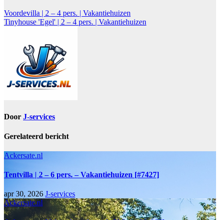
Voordevilla | 2 – 4 pers. | Vakantiehuizen
Tinyhouse 'Egel' | 2 – 4 pers. | Vakantiehuizen
Door
J-services
Gerelateerd bericht
Ackersate.nl
Tentvilla | 2 – 6 pers. – Vakantiehuizen [#7427]
apr 30, 2026
J-services
Ackersate.nl