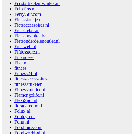
Feestartikelen-winkel.nl
Felixflos.nl
FerryGut.com
Fiets-stoeltje.nl
Fietsaccessoires.nl
Fietsen4all.nl
Fietsenwinkel.be
Fietsonderdelenoutlet.nl
Fietsweb.nl
Fiftiesstore.nl
Financieel
Fital.nl
fitness
Fitness24.nl
fitnessaccessoires
fitnessartikelen
Fitnesskoerier.nl
Flamengolife.nl
FlexiSpot.nl
floradamour.nl
Folux.nl
Fonteyn.nl
Fonu.nl
Foodimus.com
Foodworld-xl.nl