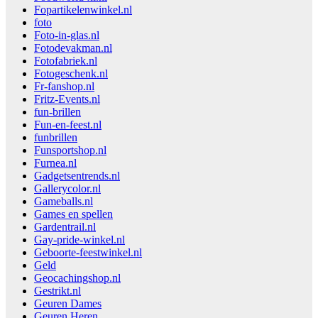
Fopartikelenwinkel.nl
foto
Foto-in-glas.nl
Fotodevakman.nl
Fotofabriek.nl
Fotogeschenk.nl
Fr-fanshop.nl
Fritz-Events.nl
fun-brillen
Fun-en-feest.nl
funbrillen
Funsportshop.nl
Furnea.nl
Gadgetsentrends.nl
Gallerycolor.nl
Gameballs.nl
Games en spellen
Gardentrail.nl
Gay-pride-winkel.nl
Geboorte-feestwinkel.nl
Geld
Geocachingshop.nl
Gestrikt.nl
Geuren Dames
Geuren Heren