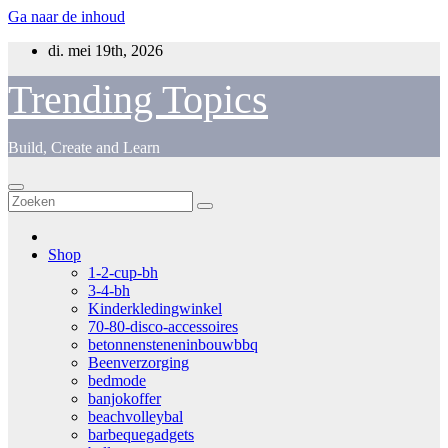
Ga naar de inhoud
di. mei 19th, 2026
Trending Topics
Build, Create and Learn
Shop
1-2-cup-bh
3-4-bh
Kinderkledingwinkel
70-80-disco-accessoires
betonnensteneninbouwbbq
Beenverzorging
bedmode
banjokoffer
beachvolleybal
barbequegadgets