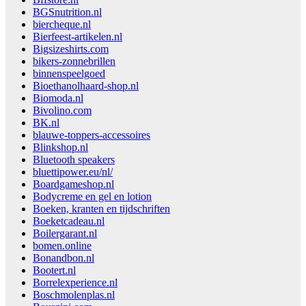
BGSnutrition.nl
biercheque.nl
Bierfeest-artikelen.nl
Bigsizeshirts.com
bikers-zonnebrillen
binnenspeelgoed
Bioethanolhaard-shop.nl
Biomoda.nl
Bivolino.com
BK.nl
blauwe-toppers-accessoires
Blinkshop.nl
Bluetooth speakers
bluettipower.eu/nl/
Boardgameshop.nl
Bodycreme en gel en lotion
Boeken, kranten en tijdschriften
Boeketcadeau.nl
Boilergarant.nl
bomen.online
Bonandbon.nl
Bootert.nl
Borrelexperience.nl
Boschmolenplas.nl