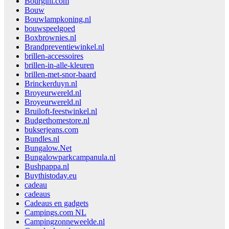
Bourgini.com
Bouw
Bouwlampkoning.nl
bouwspeelgoed
Boxbrownies.nl
Brandpreventiewinkel.nl
brillen-accessoires
brillen-in-alle-kleuren
brillen-met-snor-baard
Brinckerduyn.nl
Broyeurwereld.nl
Broyeurwereld.nl
Bruiloft-feestwinkel.nl
Budgethomestore.nl
bukserjeans.com
Bundles.nl
Bungalow.Net
Bungalowparkcampanula.nl
Bushpappa.nl
Buythistoday.eu
cadeau
cadeaus
Cadeaus en gadgets
Campings.com NL
Campingzonneweelde.nl