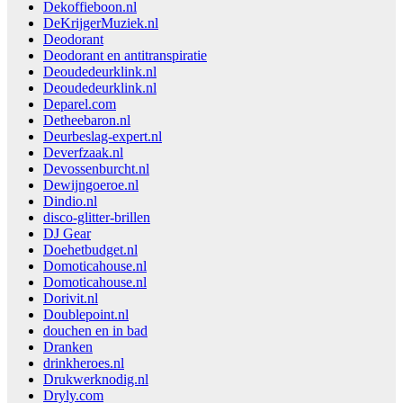
Dekoffieboon.nl
DeKrijgerMuziek.nl
Deodorant
Deodorant en antitranspiratie
Deoudedeurklink.nl
Deoudedeurklink.nl
Deparel.com
Detheebaron.nl
Deurbeslag-expert.nl
Deverfzaak.nl
Devossenburcht.nl
Dewijngoeroe.nl
Dindio.nl
disco-glitter-brillen
DJ Gear
Doehetbudget.nl
Domoticahouse.nl
Domoticahouse.nl
Dorivit.nl
Doublepoint.nl
douchen en in bad
Dranken
drinkheroes.nl
Drukwerknodig.nl
Dryly.com