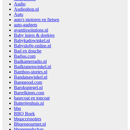
Audio
Audioshop.nl
Auto
auto's motoren en fietsen
auto-gadgets
avantixsolutions.nl
Baby luiers & doekjes
Babykadowinkel.nl
Babyslofje-online.nl
Bad en douche
Badjas.com
Badkamerradio.nl
Badkranenwinkel.nl
Bamboo-stories.nl
Bandanawinkel.nl
Banggood.com
Barokspiegel.nl
Barrelkings.com
basecoat en topcoat
Batterijenhuis.nl
bbq
BBQ Boek
bbqaccessoires
Bbqengourmet.nl
bbqgereedschap