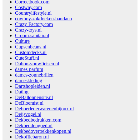
Correctbook.com
Costway.com
Countrylifestyle.nl
cowboy-zakdoeken-bandana
Crazy-Factory.com
Crazy-toys.nl
Croom-sanitair.nl
Culture
Cupsenbeans.nl
Customdecks.nl
CuteStuff.nl
Dahon-vouwfietsen.nl
dames-parfum
dames-zonnebrillen
dameskleding
Dartshopleiden.nl
Dating
DeBallonnensite.nl
DeBloemist.nl
Deboerlederwarenenbijoux.nl
Deijsvogel.nl
Dekbedbedrukken.com
Dekbeddengoed.nl
Dekbedovertrekkenkopen.nl
Dekoffiebaron.nl