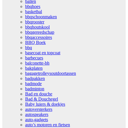
ballen
bbqhoes
basketbal
bbqschoonmaken
bbqrooster
bbqhoutskool
bbqgereedschap
bbqaccessoires
BBQ Boek
bbq
basecoat en topcoat
barbecues
balconette-bh
bakplaten
bagagetrolleysoutdoortassen
badpakken
badmode
badminton
Bad en douche
Bad & Douchegel
Baby luiers & doekjes
autoversterkers
autospeakers
auto-gadgets
auto’s motoren en fietsen