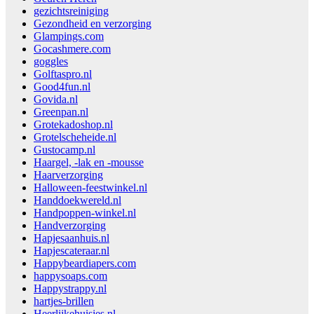
gezichtsreiniging
Gezondheid en verzorging
Glampings.com
Gocashmere.com
goggles
Golftaspro.nl
Good4fun.nl
Govida.nl
Greenpan.nl
Grotekadoshop.nl
Grotelscheheide.nl
Gustocamp.nl
Haargel, -lak en -mousse
Haarverzorging
Halloween-feestwinkel.nl
Handdoekwereld.nl
Handpoppen-winkel.nl
Handverzorging
Hapjesaanhuis.nl
Hapjescateraar.nl
Happybeardiapers.com
happysoaps.com
Happystrappy.nl
hartjes-brillen
Heerlijkehuisjes.nl