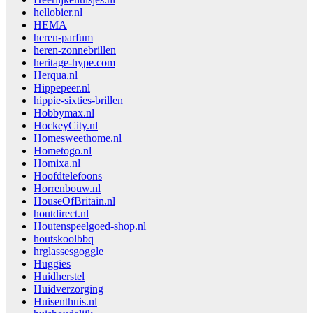
hellobier.nl
HEMA
heren-parfum
heren-zonnebrillen
heritage-hype.com
Herqua.nl
Hippepeer.nl
hippie-sixties-brillen
Hobbymax.nl
HockeyCity.nl
Homesweethome.nl
Hometogo.nl
Homixa.nl
Hoofdtelefoons
Horrenbouw.nl
HouseOfBritain.nl
houtdirect.nl
Houtenspeelgoed-shop.nl
houtskoolbbq
hrglassesgoggle
Huggies
Huidherstel
Huidverzorging
Huisenthuis.nl