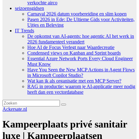
verkochte airco
seizoensgidsen
Carnaval 2026 datum voorbereiding en slim kopen
Pasen 2026 in Ede: De Ultieme Gids voor Activiteiten,
Uitjes en Beleving
IT Trends
De opkomst van AI-agents: hoe agentic AI het werk in
2026 fundamenteel verandert
Hoe AI de Focus Verlegt naar Waardecreatie
Condensed views on Kanban and Sprint boards
Essential Azure Network Ports Every Cloud Engineer
Must Know
Have You Seen the New MCP Actions in Agent Flows
in Microsoft Copilot Studio?
Wat kan ik als organisatie met een MCP Server?
RAG in productie: waarom je AI-applicatie meer nodig
heeft dan een vectordatabase
Ackersate.nl
Kampeerplaats privé sanitair
luxe | Kampeerplaatsen