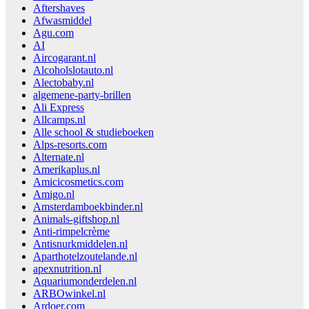
Aftershaves
Afwasmiddel
Agu.com
AI
Aircogarant.nl
Alcoholslotauto.nl
Alectobaby.nl
algemene-party-brillen
Ali Express
Allcamps.nl
Alle school & studieboeken
Alps-resorts.com
Alternate.nl
Amerikaplus.nl
Amicicosmetics.com
Amigo.nl
Amsterdamboekbinder.nl
Animals-giftshop.nl
Anti-rimpelcrème
Antisnurkmiddelen.nl
Aparthotelzoutelande.nl
apexnutrition.nl
Aquariumonderdelen.nl
ARBOwinkel.nl
Ardoer.com