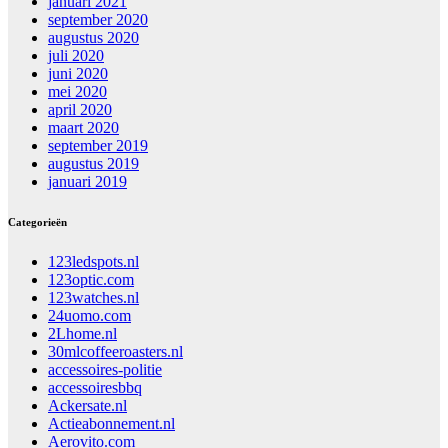
januari 2021
september 2020
augustus 2020
juli 2020
juni 2020
mei 2020
april 2020
maart 2020
september 2019
augustus 2019
januari 2019
Categorieën
123ledspots.nl
123optic.com
123watches.nl
24uomo.com
2Lhome.nl
30mlcoffeeroasters.nl
accessoires-politie
accessoiresbbq
Ackersate.nl
Actieabonnement.nl
Aerovito.com