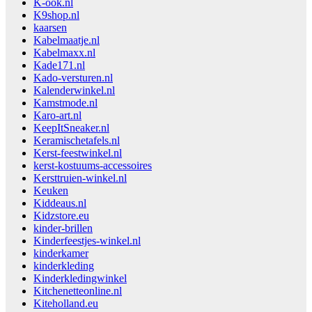
K-ook.nl
K9shop.nl
kaarsen
Kabelmaatje.nl
Kabelmaxx.nl
Kade171.nl
Kado-versturen.nl
Kalenderwinkel.nl
Kamstmode.nl
Karo-art.nl
KeepItSneaker.nl
Keramischetafels.nl
Kerst-feestwinkel.nl
kerst-kostuums-accessoires
Kersttruien-winkel.nl
Keuken
Kiddeaus.nl
Kidzstore.eu
kinder-brillen
Kinderfeestjes-winkel.nl
kinderkamer
kinderkleding
Kinderkledingwinkel
Kitchenetteonline.nl
Kiteholland.eu