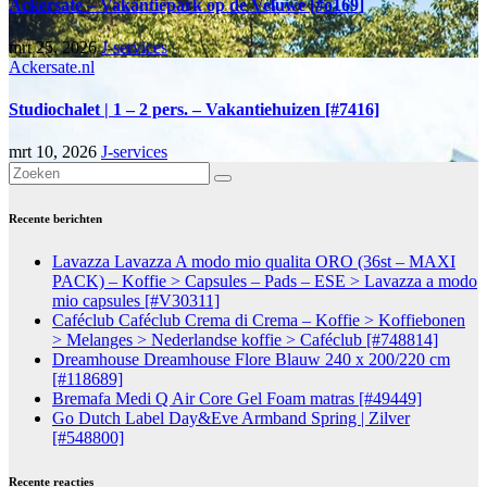
Ackersate – Vakantiepark op de Veluwe [#o169]
mrt 25, 2026
J-services
Ackersate.nl
Studiochalet | 1 – 2 pers. – Vakantiehuizen [#7416]
mrt 10, 2026
J-services
Recente berichten
Lavazza Lavazza A modo mio qualita ORO (36st – MAXI
PACK) – Koffie > Capsules – Pads – ESE > Lavazza a modo
mio capsules [#V30311]
Caféclub Caféclub Crema di Crema – Koffie > Koffiebonen
> Melanges > Nederlandse koffie > Caféclub [#748814]
Dreamhouse Dreamhouse Flore Blauw 240 x 200/220 cm
[#118689]
Bremafa Medi Q Air Core Gel Foam matras [#49449]
Go Dutch Label Day&Eve Armband Spring | Zilver
[#548800]
Recente reacties