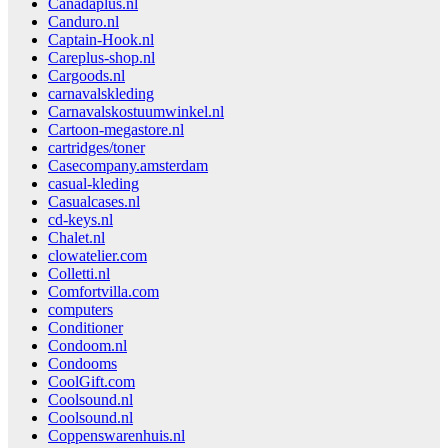
Canadaplus.nl
Canduro.nl
Captain-Hook.nl
Careplus-shop.nl
Cargoods.nl
carnavalskleding
Carnavalskostuumwinkel.nl
Cartoon-megastore.nl
cartridges/toner
Casecompany.amsterdam
casual-kleding
Casualcases.nl
cd-keys.nl
Chalet.nl
clowatelier.com
Colletti.nl
Comfortvilla.com
computers
Conditioner
Condoom.nl
Condooms
CoolGift.com
Coolsound.nl
Coolsound.nl
Coppenswarenhuis.nl