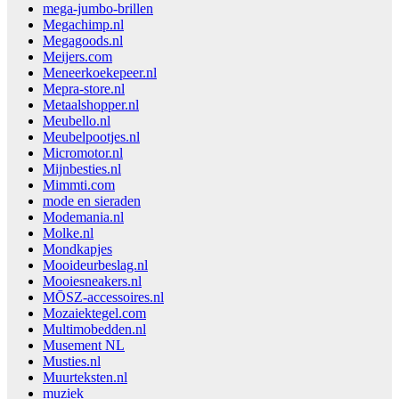
mega-jumbo-brillen
Megachimp.nl
Megagoods.nl
Meijers.com
Meneerkoekepeer.nl
Mepra-store.nl
Metaalshopper.nl
Meubello.nl
Meubelpootjes.nl
Micromotor.nl
Mijnbesties.nl
Mimmti.com
mode en sieraden
Modemania.nl
Molke.nl
Mondkapjes
Mooideurbeslag.nl
Mooiesneakers.nl
MŌSZ-accessoires.nl
Mozaiektegel.com
Multimobedden.nl
Musement NL
Musties.nl
Muurteksten.nl
muziek