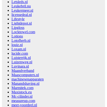
Letsleds.nl
Leukebril.nu
Leukermeer.nl
licensedeal.nl
Lifestyle
Lightdepot.nl
Lipgloss
Locktowel.com
Lotions
Lotofherb.nl
louiz.nl
Loxam.nl
lucide.com
Luisterrijk.nl
Luizenweg.nl
Luvinara.nl
Maandverband
Maascomputers.nl
machinesenapparaten
Manandshaving.nl
Marmitek.com
Maxistock.eu
Mc-cilinder.nl
measureup.com
meer-voordeel.nl