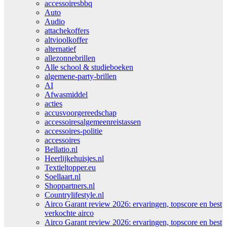
accessoiresbbq
Auto
Audio
attachekoffers
altvioolkoffer
alternatief
allezonnebrillen
Alle school & studieboeken
algemene-party-brillen
AI
Afwasmiddel
acties
accusvoorgereedschap
accessoiresalgemeenreistassen
accessoires-politie
accessoires
Bellatio.nl
Heerlijkehuisjes.nl
Textieltopper.eu
Soellaart.nl
Shoppartners.nl
Countrylifestyle.nl
Airco Garant review 2026: ervaringen, topscore en best
verkochte airco
Airco Garant review 2026: ervaringen, topscore en best