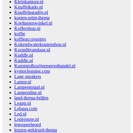
Kleinkantoor.nl
Knuffelkado.nl
Knuffelparadijs.nl
koeien-print-thema
Koeltassenwinkel.nl
Koffershop.nl
koffie
koffieaccessoires
Kokendwaterkranenshop.nl
Koopditvandaag.nl
Kuddle.nl
Kuddle.nl
Kunststofkozijnengroothandel.nl
kymocleaning.com
Lage sneakers
Lamor.nl
Lampentotaal.nl
Lamponline.nl
land-thema-brillen
Leapp.nl
Lebasq.com
Led.nl
Lederstore.nl
legospeelgoed
lenzen-gekleurd-thema