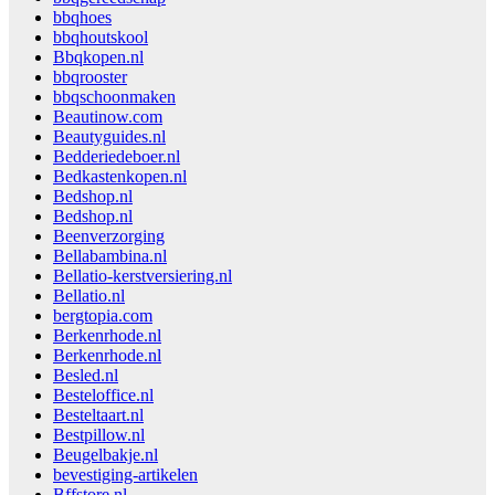
bbqhoes
bbqhoutskool
Bbqkopen.nl
bbqrooster
bbqschoonmaken
Beautinow.com
Beautyguides.nl
Bedderiedeboer.nl
Bedkastenkopen.nl
Bedshop.nl
Bedshop.nl
Beenverzorging
Bellabambina.nl
Bellatio-kerstversiering.nl
Bellatio.nl
bergtopia.com
Berkenrhode.nl
Berkenrhode.nl
Besled.nl
Besteloffice.nl
Besteltaart.nl
Bestpillow.nl
Beugelbakje.nl
bevestiging-artikelen
Bffstore.nl