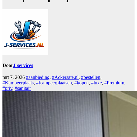
Door
J-services
mrt 7, 2026
#aanbieding
,
#Ackersate.nl
,
#bestellen
,
#Kampeerplaats
,
#Kampeerplaatsen
,
#kopen
,
#luxe
,
#Premium
,
#priv
,
#sanitair