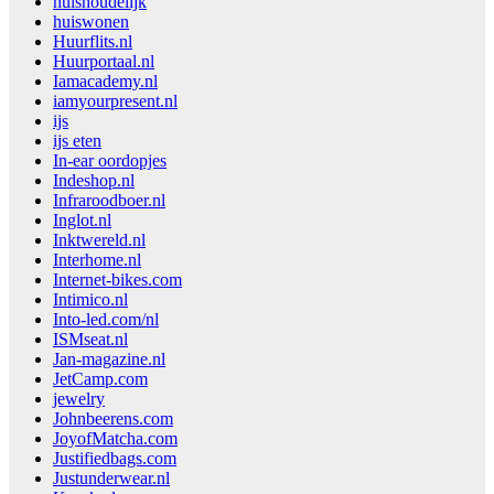
huishoudelijk
huiswonen
Huurflits.nl
Huurportaal.nl
Iamacademy.nl
iamyourpresent.nl
ijs
ijs eten
In-ear oordopjes
Indeshop.nl
Infraroodboer.nl
Inglot.nl
Inktwereld.nl
Interhome.nl
Internet-bikes.com
Intimico.nl
Into-led.com/nl
ISMseat.nl
Jan-magazine.nl
JetCamp.com
jewelry
Johnbeerens.com
JoyofMatcha.com
Justifiedbags.com
Justunderwear.nl