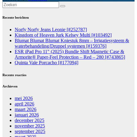
Recente berichten
Norfy Norfy Jeans Leonie [#252787]
Kingdom of Heaven Jurk Kelsey Multi [#103492]
Blumat Blumat Blumat Kniestuk 8mm – Irrigatiesysteem &
waterbehandeling/Druppel systemen [#159376]
ESR iPad Pro 11" (2025) Bundle Shift Magnetic Case &
Armorite® Paper-Feel Protection – Red – 280 [#743865]
Quinta Vale Porcacho [#177094]
Recente reacties
Archieven
mei 2026
april 2026
maart 2026
januari 2026
december 2025
november 2025
september 2025
maart 2025