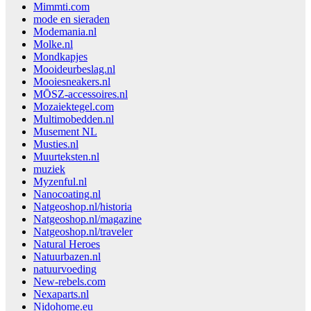
Mimmti.com
mode en sieraden
Modemania.nl
Molke.nl
Mondkapjes
Mooideurbeslag.nl
Mooiesneakers.nl
MŌSZ-accessoires.nl
Mozaiektegel.com
Multimobedden.nl
Musement NL
Musties.nl
Muurteksten.nl
muziek
Myzenful.nl
Nanocoating.nl
Natgeoshop.nl/historia
Natgeoshop.nl/magazine
Natgeoshop.nl/traveler
Natural Heroes
Natuurbazen.nl
natuurvoeding
New-rebels.com
Nexaparts.nl
Nidohome.eu