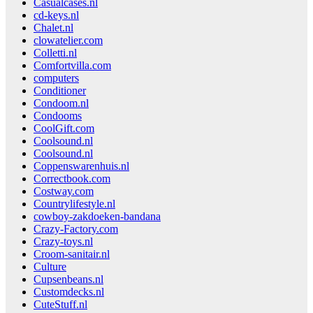
Casualcases.nl
cd-keys.nl
Chalet.nl
clowatelier.com
Colletti.nl
Comfortvilla.com
computers
Conditioner
Condoom.nl
Condooms
CoolGift.com
Coolsound.nl
Coolsound.nl
Coppenswarenhuis.nl
Correctbook.com
Costway.com
Countrylifestyle.nl
cowboy-zakdoeken-bandana
Crazy-Factory.com
Crazy-toys.nl
Croom-sanitair.nl
Culture
Cupsenbeans.nl
Customdecks.nl
CuteStuff.nl