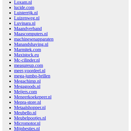
Loxam.nl
lucide.com
Luisterrijk.nl
Luizenweg.nl
Luvinara.nl
Maandverband
Maascomputers.nl
machinesenapparaten
Manandshaving.nl
Marmitek.com
Maxistock.eu
Mc-cilinder.nl
measureup.com
meer-voordeel.nl
mega-jumbo-brillen
Megachimp.nl
Megagoods.nl
Meijers.com
Meneerkoekepeer.nl
Mepra-store.nl
Metaalshopper.nl
Meubello.nl
Meubelpootjes.nl
Micromotor.nl
Mijnbesties.nl