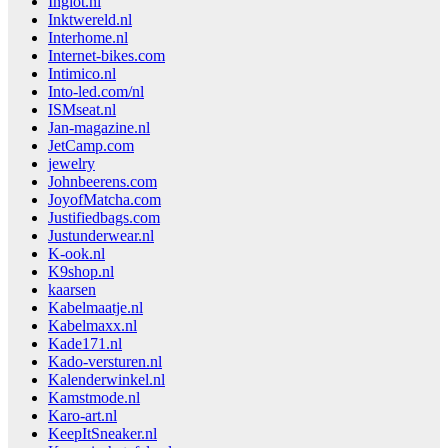
Inglot.nl
Inktwereld.nl
Interhome.nl
Internet-bikes.com
Intimico.nl
Into-led.com/nl
ISMseat.nl
Jan-magazine.nl
JetCamp.com
jewelry
Johnbeerens.com
JoyofMatcha.com
Justifiedbags.com
Justunderwear.nl
K-ook.nl
K9shop.nl
kaarsen
Kabelmaatje.nl
Kabelmaxx.nl
Kade171.nl
Kado-versturen.nl
Kalenderwinkel.nl
Kamstmode.nl
Karo-art.nl
KeepItSneaker.nl