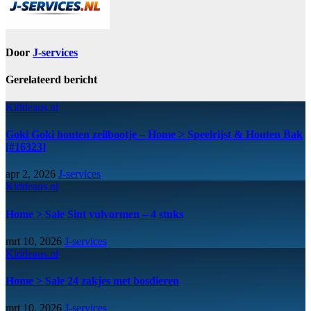
Door
J-services
Gerelateerd bericht
Kiddeaus.nl
Goki Goki houten zeilbootje – Home > Speelrijst & Houten Bak
[#16323]
apr 2, 2026
J-services
Kiddeaus.nl
Home > Sale Sint vulvormen – 4 stuks
mrt 10, 2026
J-services
Kiddeaus.nl
Home > Sale 24 zakjes met bosdieren
mrt 10, 2026
J-services