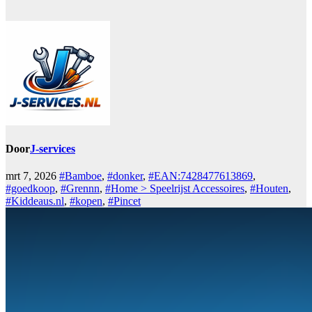
Door
J-services
mrt 7, 2026
#Bamboe
,
#donker
,
#EAN:7428477613869
,
#goedkoop
,
#Grennn
,
#Home > Speelrijst Accessoires
,
#Houten
,
#Kiddeaus.nl
,
#kopen
,
#Pincet