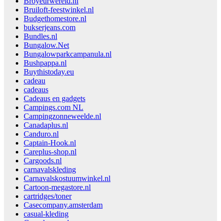
Broyeurwereld.nl
Bruiloft-feestwinkel.nl
Budgethomestore.nl
bukserjeans.com
Bundles.nl
Bungalow.Net
Bungalowparkcampanula.nl
Bushpappa.nl
Buythistoday.eu
cadeau
cadeaus
Cadeaus en gadgets
Campings.com NL
Campingzonneweelde.nl
Canadaplus.nl
Canduro.nl
Captain-Hook.nl
Careplus-shop.nl
Cargoods.nl
carnavalskleding
Carnavalskostuumwinkel.nl
Cartoon-megastore.nl
cartridges/toner
Casecompany.amsterdam
casual-kleding