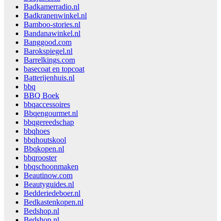
Badkamerradio.nl
Badkranenwinkel.nl
Bamboo-stories.nl
Bandanawinkel.nl
Banggood.com
Barokspiegel.nl
Barrelkings.com
basecoat en topcoat
Batterijenhuis.nl
bbq
BBQ Boek
bbqaccessoires
Bbqengourmet.nl
bbqgereedschap
bbqhoes
bbqhoutskool
Bbqkopen.nl
bbqrooster
bbqschoonmaken
Beautinow.com
Beautyguides.nl
Bedderiedeboer.nl
Bedkastenkopen.nl
Bedshop.nl
Bedshop.nl