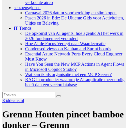
verkochte airco
seizoensgidsen
Carnaval 2026 datum voorbereiding en slim kopen
Pasen 2026 in Ede: De Ultieme Gids voor Activiteiten,
Uitjes en Beleving
IT Trends
De opkomst van AI-agents: hoe agentic AI het werk in
2026 fundamenteel verandert
Hoe AI de Focus Verlegt naar Waardecreatie
Condensed views on Kanban and Sprint boards
Essential Azure Network Ports Every Cloud Engineer
Must Know
Have You Seen the New MCP Actions in Agent Flows
in Microsoft Copilot Studio?
Wat kan ik als organisatie met een MCP Server?
RAG in productie: waarom je AI-applicatie meer nodig
heeft dan een vectordatabase
Kiddeaus.nl
Grennn Houten pincet bamboe
donker – Grennn