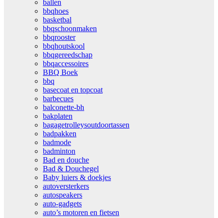
ballen
bbqhoes
basketbal
bbqschoonmaken
bbqrooster
bbqhoutskool
bbqgereedschap
bbqaccessoires
BBQ Boek
bbq
basecoat en topcoat
barbecues
balconette-bh
bakplaten
bagagetrolleysoutdoortassen
badpakken
badmode
badminton
Bad en douche
Bad & Douchegel
Baby luiers & doekjes
autoversterkers
autospeakers
auto-gadgets
auto’s motoren en fietsen