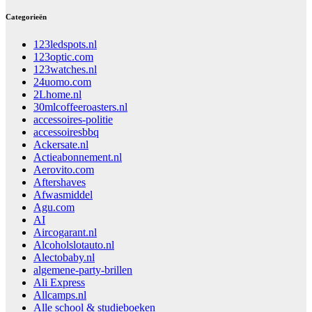
Categorieën
123ledspots.nl
123optic.com
123watches.nl
24uomo.com
2Lhome.nl
30mlcoffeeroasters.nl
accessoires-politie
accessoiresbbq
Ackersate.nl
Actieabonnement.nl
Aerovito.com
Aftershaves
Afwasmiddel
Agu.com
AI
Aircogarant.nl
Alcoholslotauto.nl
Alectobaby.nl
algemene-party-brillen
Ali Express
Allcamps.nl
Alle school & studieboeken