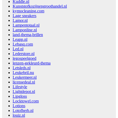
Kuddle.nl
Kunststofkozijnengroothandel.nl
kymocleaning.com
Lage sneakers
Lamor.nl
Lampentotaal.nl
Lamponline.nl
land-thema-brillen
Leapp.nl
Lebasq.com
Led.nl
Lederstore.nl
legospeelgoed
lenzen-gekleurd-thema
Letsleds.nl
Leukebril.nu
Leukermeer.nl
licensedeal.nl
Lifestyle
Lightdepot.nl
Lipgloss
Locktowel.com
Lotions
Lotofherb.nl
louiz.nl