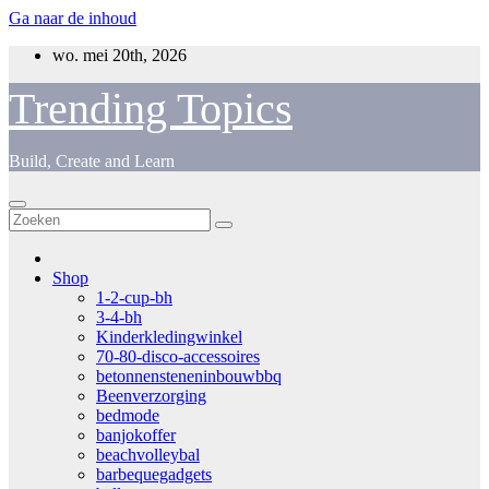
Ga naar de inhoud
wo. mei 20th, 2026
Trending Topics
Build, Create and Learn
Shop
1-2-cup-bh
3-4-bh
Kinderkledingwinkel
70-80-disco-accessoires
betonnensteneninbouwbbq
Beenverzorging
bedmode
banjokoffer
beachvolleybal
barbequegadgets