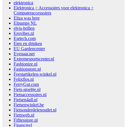
elektronica
Elektronica > Accessoires voor elektronica >
Computeraccessoires
Eliza was here
Elpumps NL
elvis-brillen
Erovibes.nl
Esrtech.com
Eten en drinken
EU Gardencenter
Evenaar.net
Extremesportscenter.nl
Fashionize.nl
Fashionstore.nl
Feestartikelen-winkel.nl
Felixflos.nl
FerryGut.com
Fiets-stoeltje.nl
Fietsaccessoires.nl
Fietsen4all.nl
Fietsenwinkel.be
Fietsonderdelenoutlet.nl
Fietsweb.nl
Fiftiesstore.nl
Financieel