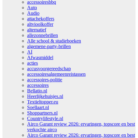
accessoiresbbq
Auto
Audio
attachekoffers
altvioolkoffer
alternatief
allezonnebrillen
Alle school & studieboeken
algemene-party-brillen
AI
Afwasmiddel
acties
accusvoorgereedschap
accessoiresalgemeenreistassen
accessoires-politie
accessoires
Bellatio.nl
Heerlijkehuisjes.nl
Textieltopper.eu
Soellaart.nl
Shoppartners.nl
Countrylifestyle.nl
Airco Garant review 2026: ervaringen, topscore en best
verkochte airco
Airco Garant review 2026: ervaringen, topscore en best