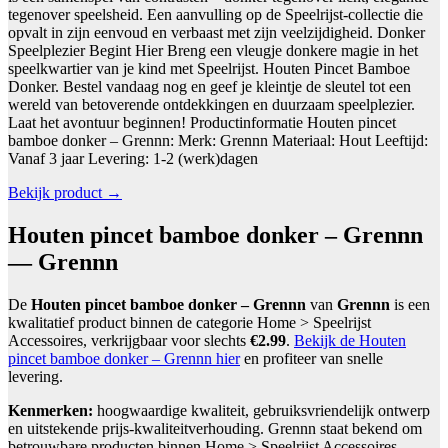
tegenover speelsheid. Een aanvulling op de Speelrijst-collectie die
opvalt in zijn eenvoud en verbaast met zijn veelzijdigheid. Donker
Speelplezier Begint Hier Breng een vleugje donkere magie in het
speelkwartier van je kind met Speelrijst. Houten Pincet Bamboe
Donker. Bestel vandaag nog en geef je kleintje de sleutel tot een
wereld van betoverende ontdekkingen en duurzaam speelplezier.
Laat het avontuur beginnen! Productinformatie Houten pincet
bamboe donker – Grennn: Merk: Grennn Materiaal: Hout Leeftijd:
Vanaf 3 jaar Levering: 1-2 (werk)dagen
Bekijk product →
Houten pincet bamboe donker – Grennn
— Grennn
De
Houten pincet bamboe donker – Grennn
van
Grennn
is een
kwalitatief product binnen de categorie Home > Speelrijst
Accessoires, verkrijgbaar voor slechts
€2.99
.
Bekijk de Houten
pincet bamboe donker – Grennn hier
en profiteer van snelle
levering.
Kenmerken:
hoogwaardige kwaliteit, gebruiksvriendelijk ontwerp
en uitstekende prijs-kwaliteitverhouding. Grennn staat bekend om
betrouwbare producten binnen Home > Speelrijst Accessoires.