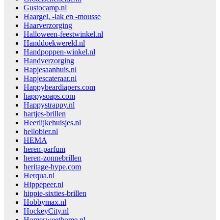
Gustocamp.nl
Haargel, -lak en -mousse
Haarverzorging
Halloween-feestwinkel.nl
Handdoekwereld.nl
Handpoppen-winkel.nl
Handverzorging
Hapjesaanhuis.nl
Hapjescateraar.nl
Happybeardiapers.com
happysoaps.com
Happystrappy.nl
hartjes-brillen
Heerlijkehuisjes.nl
hellobier.nl
HEMA
heren-parfum
heren-zonnebrillen
heritage-hype.com
Herqua.nl
Hippepeer.nl
hippie-sixties-brillen
Hobbymax.nl
HockeyCity.nl
Homesweethome.nl