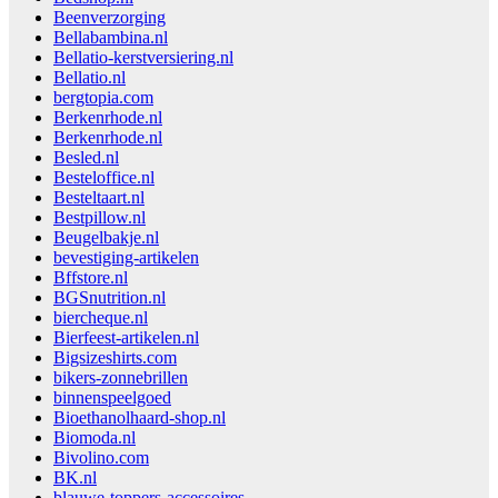
Beenverzorging
Bellabambina.nl
Bellatio-kerstversiering.nl
Bellatio.nl
bergtopia.com
Berkenrhode.nl
Berkenrhode.nl
Besled.nl
Besteloffice.nl
Besteltaart.nl
Bestpillow.nl
Beugelbakje.nl
bevestiging-artikelen
Bffstore.nl
BGSnutrition.nl
biercheque.nl
Bierfeest-artikelen.nl
Bigsizeshirts.com
bikers-zonnebrillen
binnenspeelgoed
Bioethanolhaard-shop.nl
Biomoda.nl
Bivolino.com
BK.nl
blauwe-toppers-accessoires