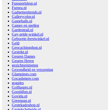
Funsportshop.nl
Furnea.nl
Gadgetsentrends.nl
Gallerycolor.nl
Gameballs.nl
Games en spellen
Gardentrail.nl
Gay-pride-winkel.nl
Geboorte-feestwinkel.nl
Geld
Geocachingshop.nl
Gestrikt.nl
Geuren Dames
Geuren Heren
gezichtsreiniging
Gezondheid en verzorging
Glampings.com
Gocashmere.com
goggles
Golftaspro.nl
Good4fun.nl
Govida.nl
Greenpan.nl
Grotekadoshop.nl
Grotelscheheide.nl