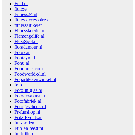
Fital.nl
fitness
Fitness24.nl
fitnessaccessoires
fitnessartikelen
Fitnesskoerier.nl
Flamengolife.nl
FlexiSpot.nl
floradamour.nl
Folux.nl
Fonteyn.nl
Fonu.nl
Foodimus.com
Foodworld-xl.nl
Fopartikelenwinkel.nl
foto
Foto-in-glas.nl
Fotodevakman.nl
Fotofabriek.nl
Fotogeschenk.nl
Fr-fanshop.nl
Fritz-Events.nl
fun-brillen
Fun-en-feest.nl
funbrillen