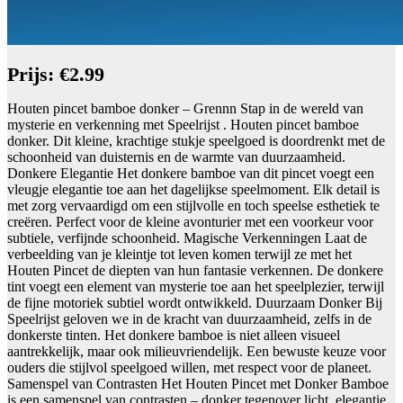
Prijs: €2.99
Houten pincet bamboe donker – Grennn Stap in de wereld van
mysterie en verkenning met Speelrijst . Houten pincet bamboe
donker. Dit kleine, krachtige stukje speelgoed is doordrenkt met de
schoonheid van duisternis en de warmte van duurzaamheid.
Donkere Elegantie Het donkere bamboe van dit pincet voegt een
vleugje elegantie toe aan het dagelijkse speelmoment. Elk detail is
met zorg vervaardigd om een stijlvolle en toch speelse esthetiek te
creëren. Perfect voor de kleine avonturier met een voorkeur voor
subtiele, verfijnde schoonheid. Magische Verkenningen Laat de
verbeelding van je kleintje tot leven komen terwijl ze met het
Houten Pincet de diepten van hun fantasie verkennen. De donkere
tint voegt een element van mysterie toe aan het speelplezier, terwijl
de fijne motoriek subtiel wordt ontwikkeld. Duurzaam Donker Bij
Speelrijst geloven we in de kracht van duurzaamheid, zelfs in de
donkerste tinten. Het donkere bamboe is niet alleen visueel
aantrekkelijk, maar ook milieuvriendelijk. Een bewuste keuze voor
ouders die stijlvol speelgoed willen, met respect voor de planeet.
Samenspel van Contrasten Het Houten Pincet met Donker Bamboe
is een samenspel van contrasten – donker tegenover licht, elegantie