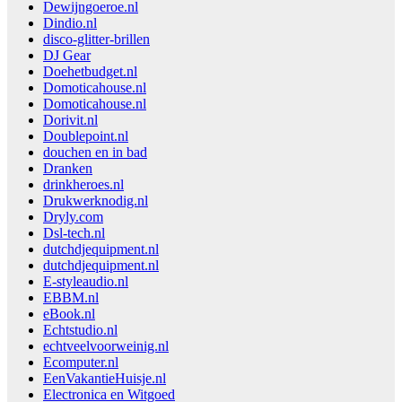
Dewijngoeroe.nl
Dindio.nl
disco-glitter-brillen
DJ Gear
Doehetbudget.nl
Domoticahouse.nl
Domoticahouse.nl
Dorivit.nl
Doublepoint.nl
douchen en in bad
Dranken
drinkheroes.nl
Drukwerknodig.nl
Dryly.com
Dsl-tech.nl
dutchdjequipment.nl
dutchdjequipment.nl
E-styleaudio.nl
EBBM.nl
eBook.nl
Echtstudio.nl
echtveelvoorweinig.nl
Ecomputer.nl
EenVakantieHuisje.nl
Electronica en Witgoed