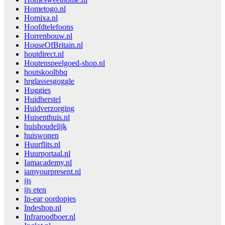
Hometogo.nl
Homixa.nl
Hoofdtelefoons
Horrenbouw.nl
HouseOfBritain.nl
houtdirect.nl
Houtenspeelgoed-shop.nl
houtskoolbbq
hrglassesgoggle
Huggies
Huidherstel
Huidverzorging
Huisenthuis.nl
huishoudelijk
huiswonen
Huurflits.nl
Huurportaal.nl
Iamacademy.nl
iamyourpresent.nl
ijs
ijs eten
In-ear oordopjes
Indeshop.nl
Infraroodboer.nl