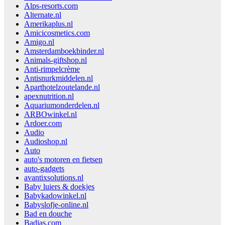
Alps-resorts.com
Alternate.nl
Amerikaplus.nl
Amicicosmetics.com
Amigo.nl
Amsterdamboekbinder.nl
Animals-giftshop.nl
Anti-rimpelcrème
Antisnurkmiddelen.nl
Aparthotelzoutelande.nl
apexnutrition.nl
Aquariumonderdelen.nl
ARBOwinkel.nl
Ardoer.com
Audio
Audioshop.nl
Auto
auto's motoren en fietsen
auto-gadgets
avantixsolutions.nl
Baby luiers & doekjes
Babykadowinkel.nl
Babyslofje-online.nl
Bad en douche
Badjas.com