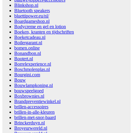
Blinkshop.nl
Bluetooth speakers
bluettipower.eu/nl/
Boardgameshop.nl
Bodycreme en gel en lotion
Boeken, kranten en tijdschriften
Boeketcadeau.nl
Boilergarant.nl
bomen.online
Bonandbon.nl
Bootert.nl
Borrelexperience.nl
Boschmolenplas.nl
Bourgini.com
Bouw
Bouwlampkoning.nl
bouwspeelgoed
Boxbrownies.nl
Brandpreventiewinkel.nl
brillen-accessoires
brillen-in-alle-kleuren
brillen-met-snor-baard
Brinckerduyn.nl
Broyeurwereld.nl