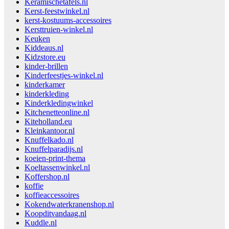
Keramischetafels.nl
Kerst-feestwinkel.nl
kerst-kostuums-accessoires
Kersttruien-winkel.nl
Keuken
Kiddeaus.nl
Kidzstore.eu
kinder-brillen
Kinderfeestjes-winkel.nl
kinderkamer
kinderkleding
Kinderkledingwinkel
Kitchenetteonline.nl
Kiteholland.eu
Kleinkantoor.nl
Knuffelkado.nl
Knuffelparadijs.nl
koeien-print-thema
Koeltassenwinkel.nl
Koffershop.nl
koffie
koffieaccessoires
Kokendwaterkranenshop.nl
Koopditvandaag.nl
Kuddle.nl