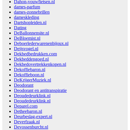
Dahon-vouwfietsen.nl
dames-parfum
dames-zonnebrillen
dameskleding
Dartshopleiden.nl
Dating
DeBallonnensite.nl
DeBloemist.nl
Deboerlederwarenenbijoux.nl
Deijsvogel.nl
Dekbedbedrukken.com
Dekbeddengoed.nl
Dekbedovertrekkenkopen.nl
Dekoffiebaron.nl
Dekoffieboon.nl
DeKrijgerMuziek.nl
Deodorant
Deodorant en antitranspiratie
Deoudedeurklink.nl
Deoudedeurklink.nl
Deparel.com
Detheebaron.nl
Deurbeslag-expert.nl
Deverfzaak.nl
Devossenburcht.nl