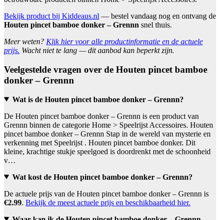
Bekijk product bij Kiddeaus.nl
— bestel vandaag nog en ontvang de
Houten pincet bamboe donker – Grennn
snel thuis.
Meer weten?
Klik hier voor alle productinformatie en de actuele
prijs.
Wacht niet te lang — dit aanbod kan beperkt zijn.
Veelgestelde vragen over de Houten pincet bamboe
donker – Grennn
Wat is de Houten pincet bamboe donker – Grennn?
De Houten pincet bamboe donker – Grennn is een product van
Grennn binnen de categorie Home > Speelrijst Accessoires. Houten
pincet bamboe donker – Grennn Stap in de wereld van mysterie en
verkenning met Speelrijst . Houten pincet bamboe donker. Dit
kleine, krachtige stukje speelgoed is doordrenkt met de schoonheid
v…
Wat kost de Houten pincet bamboe donker – Grennn?
De actuele prijs van de Houten pincet bamboe donker – Grennn is
€2.99
.
Bekijk de meest actuele prijs en beschikbaarheid hier.
Waar kan ik de Houten pincet bamboe donker – Grennn