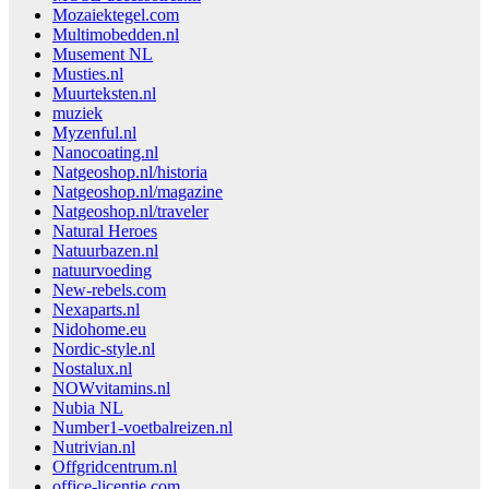
Mozaiektegel.com
Multimobedden.nl
Musement NL
Musties.nl
Muurteksten.nl
muziek
Myzenful.nl
Nanocoating.nl
Natgeoshop.nl/historia
Natgeoshop.nl/magazine
Natgeoshop.nl/traveler
Natural Heroes
Natuurbazen.nl
natuurvoeding
New-rebels.com
Nexaparts.nl
Nidohome.eu
Nordic-style.nl
Nostalux.nl
NOWvitamins.nl
Nubia NL
Number1-voetbalreizen.nl
Nutrivian.nl
Offgridcentrum.nl
office-licentie.com