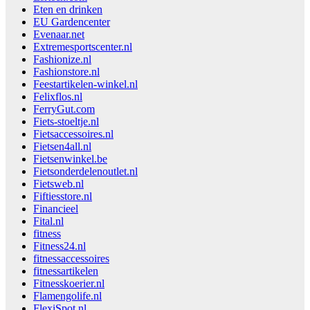
Eten en drinken
EU Gardencenter
Evenaar.net
Extremesportscenter.nl
Fashionize.nl
Fashionstore.nl
Feestartikelen-winkel.nl
Felixflos.nl
FerryGut.com
Fiets-stoeltje.nl
Fietsaccessoires.nl
Fietsen4all.nl
Fietsenwinkel.be
Fietsonderdelenoutlet.nl
Fietsweb.nl
Fiftiesstore.nl
Financieel
Fital.nl
fitness
Fitness24.nl
fitnessaccessoires
fitnessartikelen
Fitnesskoerier.nl
Flamengolife.nl
FlexiSpot.nl