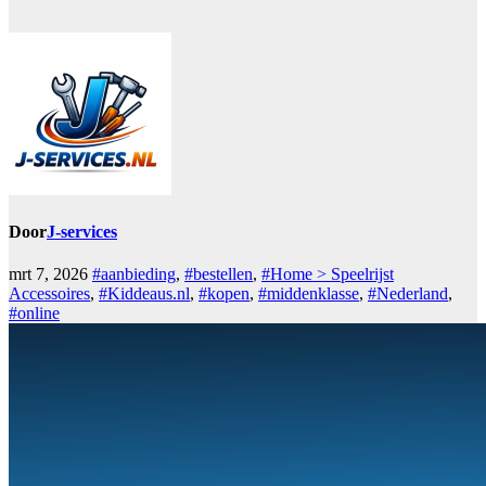
Door
J-services
mrt 7, 2026
#aanbieding
,
#bestellen
,
#Home > Speelrijst
Accessoires
,
#Kiddeaus.nl
,
#kopen
,
#middenklasse
,
#Nederland
,
#online