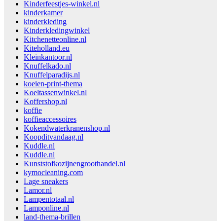
Kinderfeestjes-winkel.nl
kinderkamer
kinderkleding
Kinderkledingwinkel
Kitchenetteonline.nl
Kiteholland.eu
Kleinkantoor.nl
Knuffelkado.nl
Knuffelparadijs.nl
koeien-print-thema
Koeltassenwinkel.nl
Koffershop.nl
koffie
koffieaccessoires
Kokendwaterkranenshop.nl
Koopditvandaag.nl
Kuddle.nl
Kuddle.nl
Kunststofkozijnengroothandel.nl
kymocleaning.com
Lage sneakers
Lamor.nl
Lampentotaal.nl
Lamponline.nl
land-thema-brillen