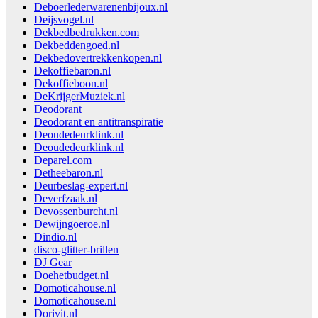
Deboerlederwarenenbijoux.nl
Deijsvogel.nl
Dekbedbedrukken.com
Dekbeddengoed.nl
Dekbedovertrekkenkopen.nl
Dekoffiebaron.nl
Dekoffieboon.nl
DeKrijgerMuziek.nl
Deodorant
Deodorant en antitranspiratie
Deoudedeurklink.nl
Deoudedeurklink.nl
Deparel.com
Detheebaron.nl
Deurbeslag-expert.nl
Deverfzaak.nl
Devossenburcht.nl
Dewijngoeroe.nl
Dindio.nl
disco-glitter-brillen
DJ Gear
Doehetbudget.nl
Domoticahouse.nl
Domoticahouse.nl
Dorivit.nl