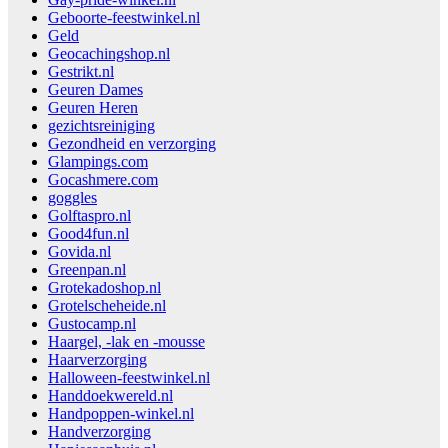
Geboorte-feestwinkel.nl
Geld
Geocachingshop.nl
Gestrikt.nl
Geuren Dames
Geuren Heren
gezichtsreiniging
Gezondheid en verzorging
Glampings.com
Gocashmere.com
goggles
Golftaspro.nl
Good4fun.nl
Govida.nl
Greenpan.nl
Grotekadoshop.nl
Grotelscheheide.nl
Gustocamp.nl
Haargel, -lak en -mousse
Haarverzorging
Halloween-feestwinkel.nl
Handdoekwereld.nl
Handpoppen-winkel.nl
Handverzorging