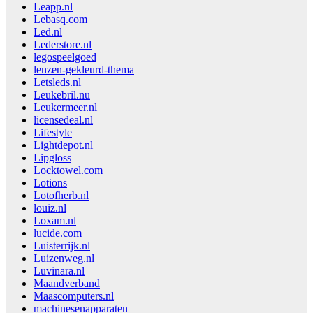
Leapp.nl
Lebasq.com
Led.nl
Lederstore.nl
legospeelgoed
lenzen-gekleurd-thema
Letsleds.nl
Leukebril.nu
Leukermeer.nl
licensedeal.nl
Lifestyle
Lightdepot.nl
Lipgloss
Locktowel.com
Lotions
Lotofherb.nl
louiz.nl
Loxam.nl
lucide.com
Luisterrijk.nl
Luizenweg.nl
Luvinara.nl
Maandverband
Maascomputers.nl
machinesenapparaten