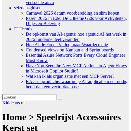
verkochte airco
seizoensgidsen
Carnaval 2026 datum voorbereiding en slim kopen
Pasen 2026 in Ede: De Ultieme Gids voor Activiteiten,
Uitjes en Beleving
IT Trends
De opkomst van AI-agents: hoe agentic AI het werk in
2026 fundamenteel verandert
Hoe AI de Focus Verlegt naar Waardecreatie
Condensed views on Kanban and Sprint boards
Essential Azure Network Ports Every Cloud Engineer
Must Know
Have You Seen the New MCP Actions in Agent Flows
in Microsoft Copilot Studio?
Wat kan ik als organisatie met een MCP Server?
RAG in productie: waarom je AI-applicatie meer nodig
heeft dan een vectordatabase
Kiddeaus.nl
Home > Speelrijst Accessoires
Kerst set