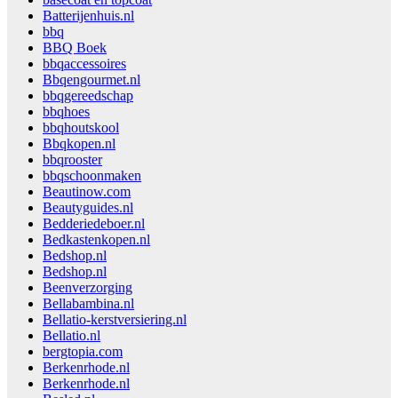
Batterijenhuis.nl
bbq
BBQ Boek
bbqaccessoires
Bbqengourmet.nl
bbqgereedschap
bbqhoes
bbqhoutskool
Bbqkopen.nl
bbqrooster
bbqschoonmaken
Beautinow.com
Beautyguides.nl
Bedderiedeboer.nl
Bedkastenkopen.nl
Bedshop.nl
Bedshop.nl
Beenverzorging
Bellabambina.nl
Bellatio-kerstversiering.nl
Bellatio.nl
bergtopia.com
Berkenrhode.nl
Berkenrhode.nl