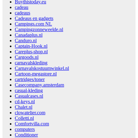
Buythistoday.eu
cadeau
cadeaus
Cadeaus en gadgets
Campings.com NL
Campingzonneweelde.nl
Canadaplus.nl
Canduro.nl
Captain-Hook.nl
Careplus-shop.nl
Cargoods.nl
carnavalskleding
Carnavalskostuumwinkel.nl
Cartoon-megastore.nl
cartridges/toner
Casecompany.amsterdam
casual-kleding
Casualcases.nl
cd-keys.nl
Chalet.nl
clowatelier.com
Colletti.nl
Comfortvilla.com
computers
Conditioner