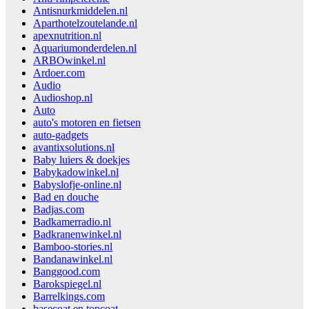
Antisnurkmiddelen.nl
Aparthotelzoutelande.nl
apexnutrition.nl
Aquariumonderdelen.nl
ARBOwinkel.nl
Ardoer.com
Audio
Audioshop.nl
Auto
auto's motoren en fietsen
auto-gadgets
avantixsolutions.nl
Baby luiers & doekjes
Babykadowinkel.nl
Babyslofje-online.nl
Bad en douche
Badjas.com
Badkamerradio.nl
Badkranenwinkel.nl
Bamboo-stories.nl
Bandanawinkel.nl
Banggood.com
Barokspiegel.nl
Barrelkings.com
basecoat en topcoat