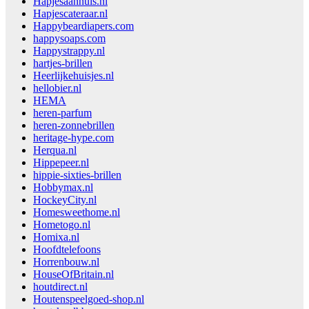
Hapjesaanhuis.nl
Hapjescateraar.nl
Happybeardiapers.com
happysoaps.com
Happystrappy.nl
hartjes-brillen
Heerlijkehuisjes.nl
hellobier.nl
HEMA
heren-parfum
heren-zonnebrillen
heritage-hype.com
Herqua.nl
Hippepeer.nl
hippie-sixties-brillen
Hobbymax.nl
HockeyCity.nl
Homesweethome.nl
Hometogo.nl
Homixa.nl
Hoofdtelefoons
Horrenbouw.nl
HouseOfBritain.nl
houtdirect.nl
Houtenspeelgoed-shop.nl