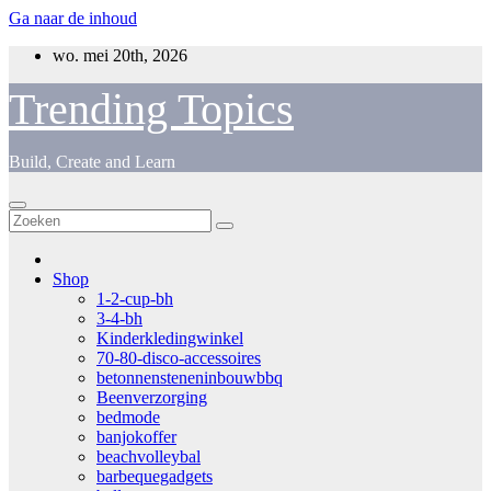
Ga naar de inhoud
wo. mei 20th, 2026
Trending Topics
Build, Create and Learn
Shop
1-2-cup-bh
3-4-bh
Kinderkledingwinkel
70-80-disco-accessoires
betonnensteneninbouwbbq
Beenverzorging
bedmode
banjokoffer
beachvolleybal
barbequegadgets