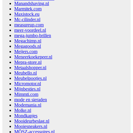
Manandshaving.nl
Marmitek.com
Maxistock.eu
Mc-cilinder.nl
measureup.com
meer-voordeel.nl
mega-jumbo-brillen
Megachimp.nl
Megagoods.nl
Meijers.com
Meneerkoekepeer.nl
Mepra-store.nl
Metaalshopper.nl
Meubello.nl
Meubelpootjes.nl
Micromotor.nl
Mijnbesties.nl
Mimmti.com
mode en sieraden
Modemania.nl
Molke.nl
Mondkapjes
Mooideurbeslag.nl
Mooiesneakers.nl
MŌSZ-accessoires.nl