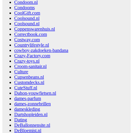
Condoom.nl
Condooms
CoolGift.com
Coolsound.nl
Coolsound.nl
Coppenswarenhuis.nl
Correctbook.com
Costway.com
Countrylifestyle.nl
cowboy-zakdoeken-bandana
Crazy-Factory.com
Crazy-toys.nl
Croom-sanitair.nl
Culture
Cupsenbeans.nl
Customdecks.nl
CuteStuff.nl
Dahon-vouwfietsen.nl
dames-parfum
dames-zonnebrillen
dameskleding
Dartshopleiden.nl
Dating
DeBallonnensite.nl
DeBloemist.nl