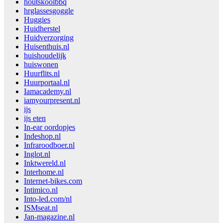
houtskoolbbq
hrglassesgoggle
Huggies
Huidherstel
Huidverzorging
Huisenthuis.nl
huishoudelijk
huiswonen
Huurflits.nl
Huurportaal.nl
Iamacademy.nl
iamyourpresent.nl
ijs
ijs eten
In-ear oordopjes
Indeshop.nl
Infraroodboer.nl
Inglot.nl
Inktwereld.nl
Interhome.nl
Internet-bikes.com
Intimico.nl
Into-led.com/nl
ISMseat.nl
Jan-magazine.nl