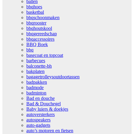
ballen
bbqhoes
basketbal
bbqschoonmaken
bbqrooster
bbqhoutskool
bbqgereedschap
bbqaccessoires
BBQ Boek
bbq
basecoat en topcoat
barbecues
balconette-bh
bakplaten
bagagetrolleysoutdoortassen
badpakken
badmode
badminton
Bad en douche
Bad & Douchegel
Baby luiers & doekjes
autoversterkers
autospeakers
auto-gadgets
auto’s motoren en fietsen