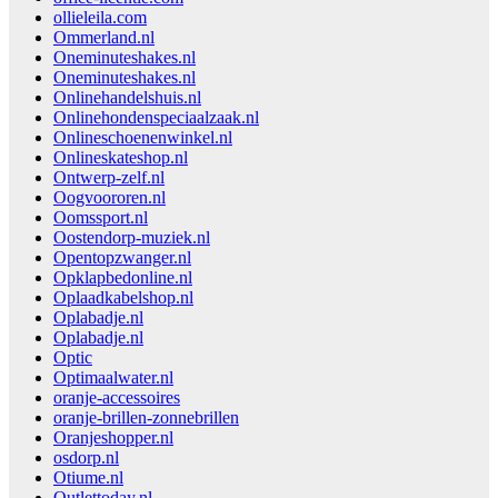
ollieleila.com
Ommerland.nl
Oneminuteshakes.nl
Oneminuteshakes.nl
Onlinehandelshuis.nl
Onlinehondenspeciaalzaak.nl
Onlineschoenenwinkel.nl
Onlineskateshop.nl
Ontwerp-zelf.nl
Oogvoororen.nl
Oomssport.nl
Oostendorp-muziek.nl
Opentopzwanger.nl
Opklapbedonline.nl
Oplaadkabelshop.nl
Oplabadje.nl
Oplabadje.nl
Optic
Optimaalwater.nl
oranje-accessoires
oranje-brillen-zonnebrillen
Oranjeshopper.nl
osdorp.nl
Otiume.nl
Outlettoday.nl