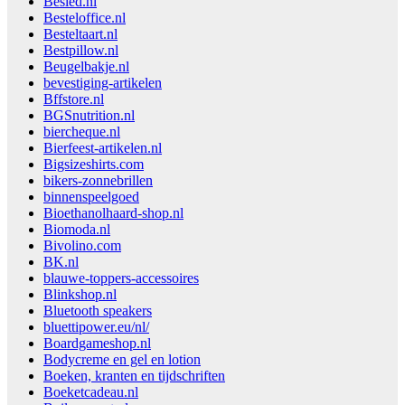
Besled.nl
Besteloffice.nl
Besteltaart.nl
Bestpillow.nl
Beugelbakje.nl
bevestiging-artikelen
Bffstore.nl
BGSnutrition.nl
biercheque.nl
Bierfeest-artikelen.nl
Bigsizeshirts.com
bikers-zonnebrillen
binnenspeelgoed
Bioethanolhaard-shop.nl
Biomoda.nl
Bivolino.com
BK.nl
blauwe-toppers-accessoires
Blinkshop.nl
Bluetooth speakers
bluettipower.eu/nl/
Boardgameshop.nl
Bodycreme en gel en lotion
Boeken, kranten en tijdschriften
Boeketcadeau.nl