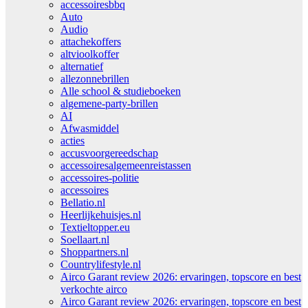
accessoiresbbq
Auto
Audio
attachekoffers
altvioolkoffer
alternatief
allezonnebrillen
Alle school & studieboeken
algemene-party-brillen
AI
Afwasmiddel
acties
accusvoorgereedschap
accessoiresalgemeenreistassen
accessoires-politie
accessoires
Bellatio.nl
Heerlijkehuisjes.nl
Textieltopper.eu
Soellaart.nl
Shoppartners.nl
Countrylifestyle.nl
Airco Garant review 2026: ervaringen, topscore en best
verkochte airco
Airco Garant review 2026: ervaringen, topscore en best