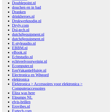
Doublepoint.nl
douchen en in bad
Dranken
drinkheroes.nl
Drukwerknodig.nl
Dryly.com
Dsl-tech.nl
dutchdjequipment.nl
dutchdjequipment.nl
E-styleaudio.nl
EBBM.nl
eBook.nl
Echtstudio.nl
echtveelvoorweinig.nl
Ecomputer.nl
EenVakantieHuisje.nl
Electronica en Witgoed
elektronica
Elektronica > Accessoires voor elektronica >
Computeraccessoires
Eliza was here
Elpumps NL
elvis-brillen
Erovibes.nl
Esrtech.com