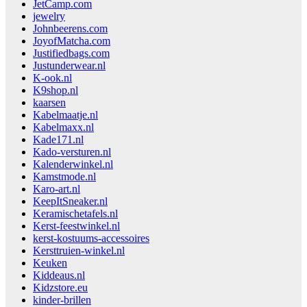
JetCamp.com
jewelry
Johnbeerens.com
JoyofMatcha.com
Justifiedbags.com
Justunderwear.nl
K-ook.nl
K9shop.nl
kaarsen
Kabelmaatje.nl
Kabelmaxx.nl
Kade171.nl
Kado-versturen.nl
Kalenderwinkel.nl
Kamstmode.nl
Karo-art.nl
KeepItSneaker.nl
Keramischetafels.nl
Kerst-feestwinkel.nl
kerst-kostuums-accessoires
Kersttruien-winkel.nl
Keuken
Kiddeaus.nl
Kidzstore.eu
kinder-brillen