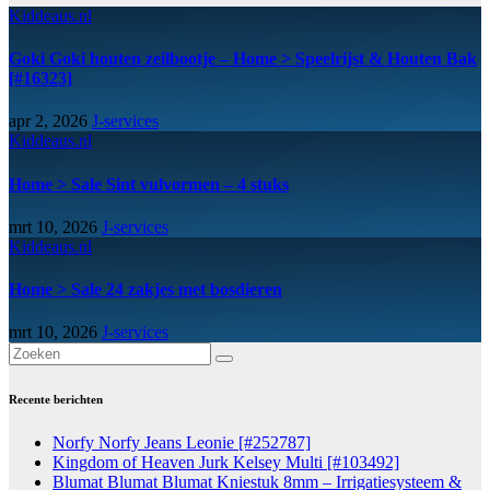
Kiddeaus.nl
Goki Goki houten zeilbootje – Home > Speelrijst & Houten Bak
[#16323]
apr 2, 2026
J-services
Kiddeaus.nl
Home > Sale Sint vulvormen – 4 stuks
mrt 10, 2026
J-services
Kiddeaus.nl
Home > Sale 24 zakjes met bosdieren
mrt 10, 2026
J-services
Recente berichten
Norfy Norfy Jeans Leonie [#252787]
Kingdom of Heaven Jurk Kelsey Multi [#103492]
Blumat Blumat Blumat Kniestuk 8mm – Irrigatiesysteem &