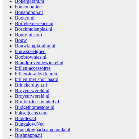
Boilergarant.nl
bomen.online
Bonandbon.nl
Bootert.nl
Borrelexperience.nl
Boschmolenplas.nl
Bourgini.com
Bouw
Bouwlampkoning.nl
bouwspeelgoed
Boxbrownies.nl
Brandpreventiewinkel.nl
brillen-accessoires
brillen-in-alle-kleuren
brillen-met-snor-baard
Brinckerduyn.nl
Broyeurwereld.nl
Broyeurwereld.nl
Bruiloft-feestwinkel.nl
Budgethomestore.nl
bukserjeans.com
Bundles.nl
Bungalow.Net
Bungalowparkcampanula.nl
Bushpappa.nl