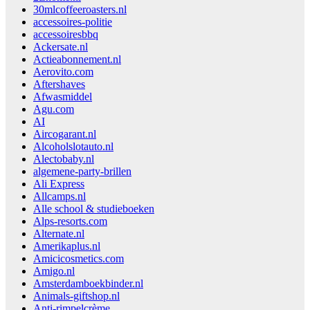
30mlcoffeeroasters.nl
accessoires-politie
accessoiresbbq
Ackersate.nl
Actieabonnement.nl
Aerovito.com
Aftershaves
Afwasmiddel
Agu.com
AI
Aircogarant.nl
Alcoholslotauto.nl
Alectobaby.nl
algemene-party-brillen
Ali Express
Allcamps.nl
Alle school & studieboeken
Alps-resorts.com
Alternate.nl
Amerikaplus.nl
Amicicosmetics.com
Amigo.nl
Amsterdamboekbinder.nl
Animals-giftshop.nl
Anti-rimpelcrème