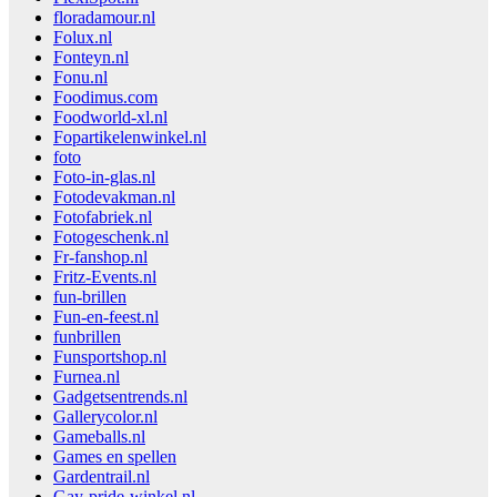
floradamour.nl
Folux.nl
Fonteyn.nl
Fonu.nl
Foodimus.com
Foodworld-xl.nl
Fopartikelenwinkel.nl
foto
Foto-in-glas.nl
Fotodevakman.nl
Fotofabriek.nl
Fotogeschenk.nl
Fr-fanshop.nl
Fritz-Events.nl
fun-brillen
Fun-en-feest.nl
funbrillen
Funsportshop.nl
Furnea.nl
Gadgetsentrends.nl
Gallerycolor.nl
Gameballs.nl
Games en spellen
Gardentrail.nl
Gay-pride-winkel.nl