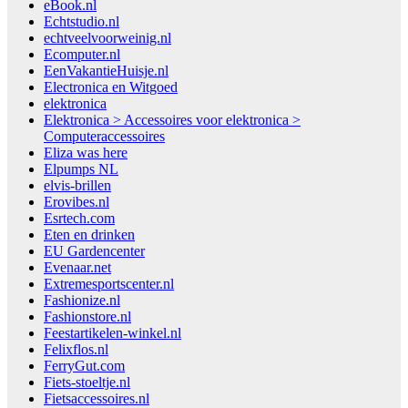
eBook.nl
Echtstudio.nl
echtveelvoorweinig.nl
Ecomputer.nl
EenVakantieHuisje.nl
Electronica en Witgoed
elektronica
Elektronica > Accessoires voor elektronica >
Computeraccessoires
Eliza was here
Elpumps NL
elvis-brillen
Erovibes.nl
Esrtech.com
Eten en drinken
EU Gardencenter
Evenaar.net
Extremesportscenter.nl
Fashionize.nl
Fashionstore.nl
Feestartikelen-winkel.nl
Felixflos.nl
FerryGut.com
Fiets-stoeltje.nl
Fietsaccessoires.nl