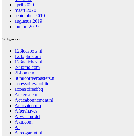
april 2020
maart 2020
september 2019
augustus 2019
januari 2019
Categorieën
123ledspots.nl
123optic.com
123watches.nl
24uomo.com
2Lhome.nl
30mlcoffeeroasters.nl
accessoires-politie
accessoiresbbq
Ackersate.nl
Actieabonnement.nl
Aerovito.com
Aftershaves
Afwasmiddel
Agu.com
AI
Aircogarant.nl