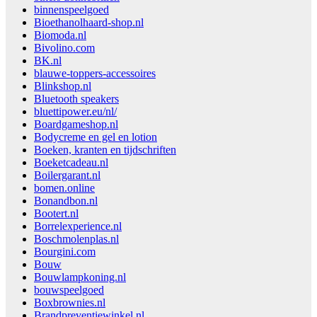
binnenspeelgoed
Bioethanolhaard-shop.nl
Biomoda.nl
Bivolino.com
BK.nl
blauwe-toppers-accessoires
Blinkshop.nl
Bluetooth speakers
bluettipower.eu/nl/
Boardgameshop.nl
Bodycreme en gel en lotion
Boeken, kranten en tijdschriften
Boeketcadeau.nl
Boilergarant.nl
bomen.online
Bonandbon.nl
Bootert.nl
Borrelexperience.nl
Boschmolenplas.nl
Bourgini.com
Bouw
Bouwlampkoning.nl
bouwspeelgoed
Boxbrownies.nl
Brandpreventiewinkel.nl