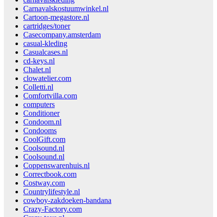
Carnavalskostuumwinkel.nl
Cartoon-megastore.nl
cartridges/toner
Casecompany.amsterdam
casual-kleding
Casualcases.nl
cd-keys.nl
Chalet.nl
clowatelier.com
Colletti.nl
Comfortvilla.com
computers
Conditioner
Condoom.nl
Condooms
CoolGift.com
Coolsound.nl
Coolsound.nl
Coppenswarenhuis.nl
Correctbook.com
Costway.com
Countrylifestyle.nl
cowboy-zakdoeken-bandana
Crazy-Factory.com