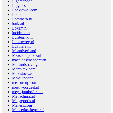
Lightdepot.nl
Lipgloss
Locktowel.com
Lotions
Lotofherb.nl
louiz.nl
Loxam.nl
lucide.com
Luisterrijk.nl
Luizenweg.nl
Luvinara.nl
Maandverband
Maascomputers.nl
machinesenapparaten
Manandshaving.nl
Marmitek.com
Maxistock.eu
Mc-cilinder.nl
measureup.com
meer-voordeel.nl
mega-jumbo-brillen
Megachimp.nl
Megagoods.nl
Meijers.com
Meneerkoekepeer.nl