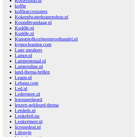
Koffershop.nl
koffie
koffieaccessoires
Kokendwaterkranenshop.nl
Koopditvandaag.nl
Kuddle.nl
Kuddle.nl
Kunststofkozijnengroothandel.nl
kymocleaning.com
Lage sneakers
Lamor.nl
Lampentotaal.nl
Lamponline.nl
land-thema-brillen
Leapp.nl
Lebasq.com
Led.nl
Lederstore.nl
legospeelgoed
lenzen-gekleurd-thema
Letsleds.nl
Leukebril.nu
Leukermeer.nl
licensedeal.nl
Lifestyle