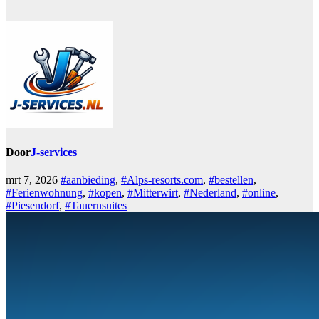
Door
J-services
mrt 7, 2026
#aanbieding
,
#Alps-resorts.com
,
#bestellen
,
#Ferienwohnung
,
#kopen
,
#Mitterwirt
,
#Nederland
,
#online
,
#Piesendorf
,
#Tauernsuites