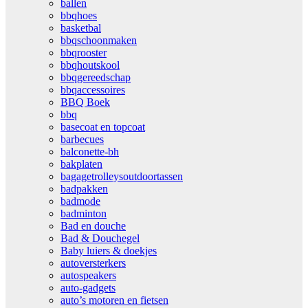
ballen
bbqhoes
basketbal
bbqschoonmaken
bbqrooster
bbqhoutskool
bbqgereedschap
bbqaccessoires
BBQ Boek
bbq
basecoat en topcoat
barbecues
balconette-bh
bakplaten
bagagetrolleysoutdoortassen
badpakken
badmode
badminton
Bad en douche
Bad & Douchegel
Baby luiers & doekjes
autoversterkers
autospeakers
auto-gadgets
auto’s motoren en fietsen