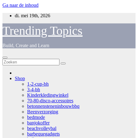
Ga naar de inhoud
di. mei 19th, 2026
Trending Topics
Build, Create and Learn
Shop
1-2-cup-bh
3-4-bh
Kinderkledingwinkel
70-80-disco-accessoires
betonnensteneninbouwbbq
Beenverzorging
bedmode
banjokoffer
beachvolleybal
barbequegadgets