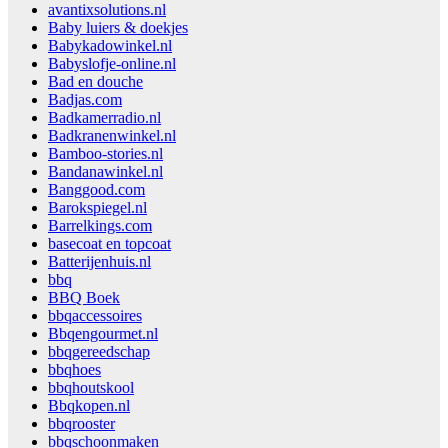
avantixsolutions.nl
Baby luiers & doekjes
Babykadowinkel.nl
Babyslofje-online.nl
Bad en douche
Badjas.com
Badkamerradio.nl
Badkranenwinkel.nl
Bamboo-stories.nl
Bandanawinkel.nl
Banggood.com
Barokspiegel.nl
Barrelkings.com
basecoat en topcoat
Batterijenhuis.nl
bbq
BBQ Boek
bbqaccessoires
Bbqengourmet.nl
bbqgereedschap
bbqhoes
bbqhoutskool
Bbqkopen.nl
bbqrooster
bbqschoonmaken