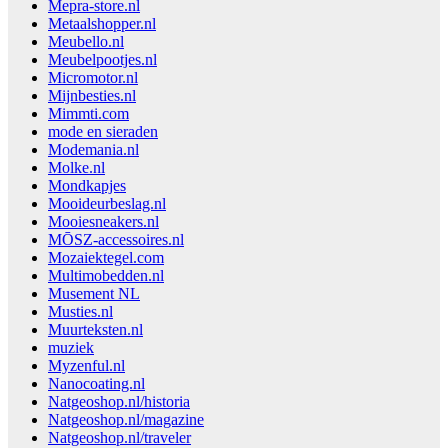
Mepra-store.nl
Metaalshopper.nl
Meubello.nl
Meubelpootjes.nl
Micromotor.nl
Mijnbesties.nl
Mimmti.com
mode en sieraden
Modemania.nl
Molke.nl
Mondkapjes
Mooideurbeslag.nl
Mooiesneakers.nl
MŌSZ-accessoires.nl
Mozaiektegel.com
Multimobedden.nl
Musement NL
Musties.nl
Muurteksten.nl
muziek
Myzenful.nl
Nanocoating.nl
Natgeoshop.nl/historia
Natgeoshop.nl/magazine
Natgeoshop.nl/traveler