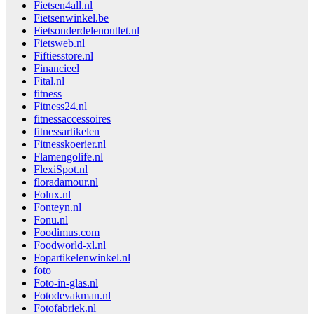
Fietsen4all.nl
Fietsenwinkel.be
Fietsonderdelenoutlet.nl
Fietsweb.nl
Fiftiesstore.nl
Financieel
Fital.nl
fitness
Fitness24.nl
fitnessaccessoires
fitnessartikelen
Fitnesskoerier.nl
Flamengolife.nl
FlexiSpot.nl
floradamour.nl
Folux.nl
Fonteyn.nl
Fonu.nl
Foodimus.com
Foodworld-xl.nl
Fopartikelenwinkel.nl
foto
Foto-in-glas.nl
Fotodevakman.nl
Fotofabriek.nl