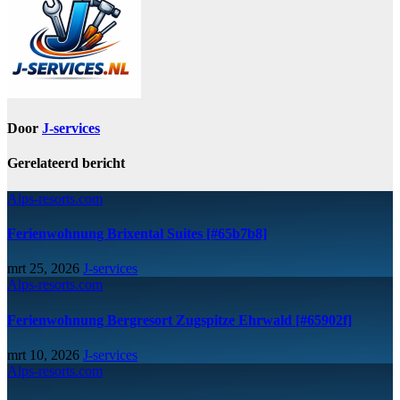
Door
J-services
Gerelateerd bericht
Alps-resorts.com
Ferienwohnung Brixental Suites [#65b7b8]
mrt 25, 2026
J-services
Alps-resorts.com
Ferienwohnung Bergresort Zugspitze Ehrwald [#65902f]
mrt 10, 2026
J-services
Alps-resorts.com