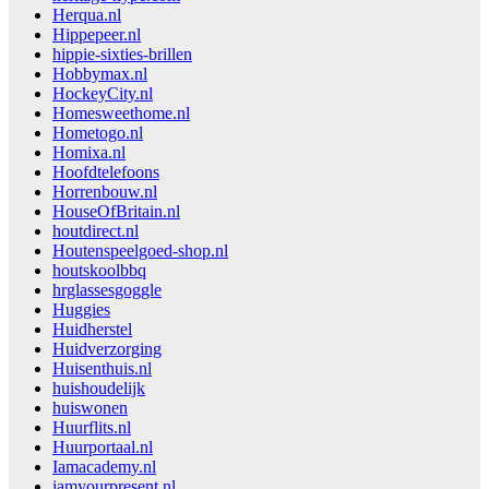
Herqua.nl
Hippepeer.nl
hippie-sixties-brillen
Hobbymax.nl
HockeyCity.nl
Homesweethome.nl
Hometogo.nl
Homixa.nl
Hoofdtelefoons
Horrenbouw.nl
HouseOfBritain.nl
houtdirect.nl
Houtenspeelgoed-shop.nl
houtskoolbbq
hrglassesgoggle
Huggies
Huidherstel
Huidverzorging
Huisenthuis.nl
huishoudelijk
huiswonen
Huurflits.nl
Huurportaal.nl
Iamacademy.nl
iamyourpresent.nl