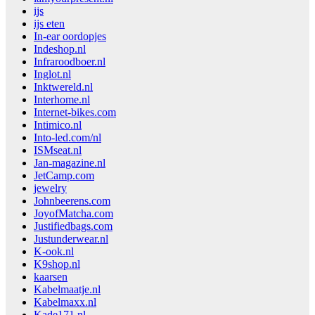
ijs
ijs eten
In-ear oordopjes
Indeshop.nl
Infraroodboer.nl
Inglot.nl
Inktwereld.nl
Interhome.nl
Internet-bikes.com
Intimico.nl
Into-led.com/nl
ISMseat.nl
Jan-magazine.nl
JetCamp.com
jewelry
Johnbeerens.com
JoyofMatcha.com
Justifiedbags.com
Justunderwear.nl
K-ook.nl
K9shop.nl
kaarsen
Kabelmaatje.nl
Kabelmaxx.nl
Kade171.nl