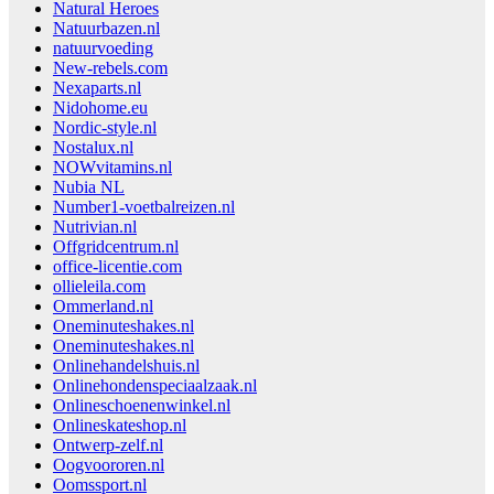
Natural Heroes
Natuurbazen.nl
natuurvoeding
New-rebels.com
Nexaparts.nl
Nidohome.eu
Nordic-style.nl
Nostalux.nl
NOWvitamins.nl
Nubia NL
Number1-voetbalreizen.nl
Nutrivian.nl
Offgridcentrum.nl
office-licentie.com
ollieleila.com
Ommerland.nl
Oneminuteshakes.nl
Oneminuteshakes.nl
Onlinehandelshuis.nl
Onlinehondenspeciaalzaak.nl
Onlineschoenenwinkel.nl
Onlineskateshop.nl
Ontwerp-zelf.nl
Oogvoororen.nl
Oomssport.nl