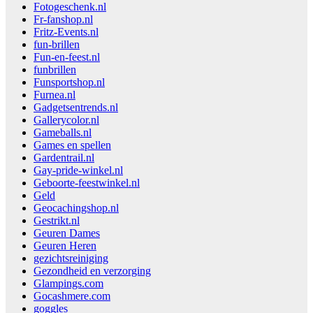
Fotogeschenk.nl
Fr-fanshop.nl
Fritz-Events.nl
fun-brillen
Fun-en-feest.nl
funbrillen
Funsportshop.nl
Furnea.nl
Gadgetsentrends.nl
Gallerycolor.nl
Gameballs.nl
Games en spellen
Gardentrail.nl
Gay-pride-winkel.nl
Geboorte-feestwinkel.nl
Geld
Geocachingshop.nl
Gestrikt.nl
Geuren Dames
Geuren Heren
gezichtsreiniging
Gezondheid en verzorging
Glampings.com
Gocashmere.com
goggles