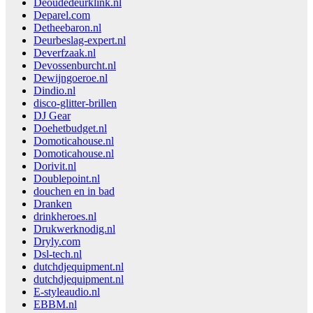
Deoudedeurklink.nl
Deparel.com
Detheebaron.nl
Deurbeslag-expert.nl
Deverfzaak.nl
Devossenburcht.nl
Dewijngoeroe.nl
Dindio.nl
disco-glitter-brillen
DJ Gear
Doehetbudget.nl
Domoticahouse.nl
Domoticahouse.nl
Dorivit.nl
Doublepoint.nl
douchen en in bad
Dranken
drinkheroes.nl
Drukwerknodig.nl
Dryly.com
Dsl-tech.nl
dutchdjequipment.nl
dutchdjequipment.nl
E-styleaudio.nl
EBBM.nl