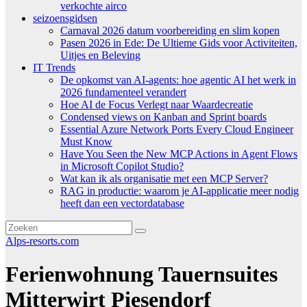
verkochte airco
seizoensgidsen
Carnaval 2026 datum voorbereiding en slim kopen
Pasen 2026 in Ede: De Ultieme Gids voor Activiteiten,
Uitjes en Beleving
IT Trends
De opkomst van AI-agents: hoe agentic AI het werk in
2026 fundamenteel verandert
Hoe AI de Focus Verlegt naar Waardecreatie
Condensed views on Kanban and Sprint boards
Essential Azure Network Ports Every Cloud Engineer
Must Know
Have You Seen the New MCP Actions in Agent Flows
in Microsoft Copilot Studio?
Wat kan ik als organisatie met een MCP Server?
RAG in productie: waarom je AI-applicatie meer nodig
heeft dan een vectordatabase
Alps-resorts.com
Ferienwohnung Tauernsuites
Mitterwirt Piesendorf