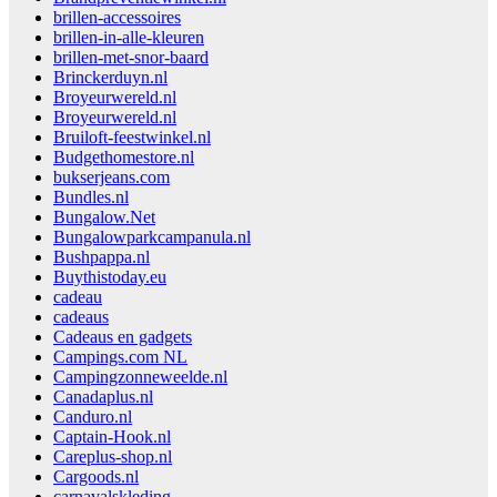
brillen-accessoires
brillen-in-alle-kleuren
brillen-met-snor-baard
Brinckerduyn.nl
Broyeurwereld.nl
Broyeurwereld.nl
Bruiloft-feestwinkel.nl
Budgethomestore.nl
bukserjeans.com
Bundles.nl
Bungalow.Net
Bungalowparkcampanula.nl
Bushpappa.nl
Buythistoday.eu
cadeau
cadeaus
Cadeaus en gadgets
Campings.com NL
Campingzonneweelde.nl
Canadaplus.nl
Canduro.nl
Captain-Hook.nl
Careplus-shop.nl
Cargoods.nl
carnavalskleding