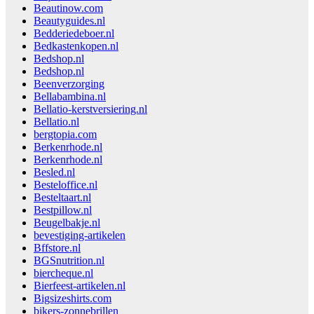
Beautinow.com
Beautyguides.nl
Bedderiedeboer.nl
Bedkastenkopen.nl
Bedshop.nl
Bedshop.nl
Beenverzorging
Bellabambina.nl
Bellatio-kerstversiering.nl
Bellatio.nl
bergtopia.com
Berkenrhode.nl
Berkenrhode.nl
Besled.nl
Besteloffice.nl
Besteltaart.nl
Bestpillow.nl
Beugelbakje.nl
bevestiging-artikelen
Bffstore.nl
BGSnutrition.nl
biercheque.nl
Bierfeest-artikelen.nl
Bigsizeshirts.com
bikers-zonnebrillen