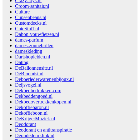
Crazy-toys.nl
Croom-sanitair.nl
Culture
Cupsenbeans.nl
Customdecks.nl
CuteStuff.nl
Dahon-vouwfietsen.nl
dames-parfum
dames-zonnebrillen
dameskleding
Dartshopleiden.nl
Dating
DeBallonnensite.nl
DeBloemist.nl
Deboerlederwarenenbijoux.nl
Deijsvogel.nl
Dekbedbedrukken.com
Dekbeddengoed.nl
Dekbedovertrekkenkopen.nl
Dekoffiebaron.nl
Dekoffieboon.nl
DeKrijgerMuziek.nl
Deodorant
Deodorant en antitranspiratie
Deoudedeurklink.nl