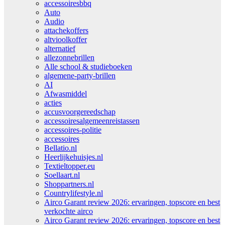
accessoiresbbq
Auto
Audio
attachekoffers
altvioolkoffer
alternatief
allezonnebrillen
Alle school & studieboeken
algemene-party-brillen
AI
Afwasmiddel
acties
accusvoorgereedschap
accessoiresalgemeenreistassen
accessoires-politie
accessoires
Bellatio.nl
Heerlijkehuisjes.nl
Textieltopper.eu
Soellaart.nl
Shoppartners.nl
Countrylifestyle.nl
Airco Garant review 2026: ervaringen, topscore en best
verkochte airco
Airco Garant review 2026: ervaringen, topscore en best