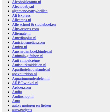
Alcoholslotauto.nl
Alectobaby.nl
algemene-party-brillen
Ali Express
Allcamps.nl
Alle school & studieboeken
Alps-resorts.com
Alternate.nl
Amerikaplus.nl
Amicicosmetics.com
Amigo.nl
Amsterdamboekbinder.nl
Animals-giftshop.nl
Anti-rimpelcrème
Antisnurkmiddelen.nl
Aparthotelzoutelande.nl
apexnutrition.nl
Aquariumonderdelen.nl
ARBOwinkel.nl
Ardoer.com
Audio
Audioshop.nl
Auto
auto's motoren en fietsen
auto-gadgets