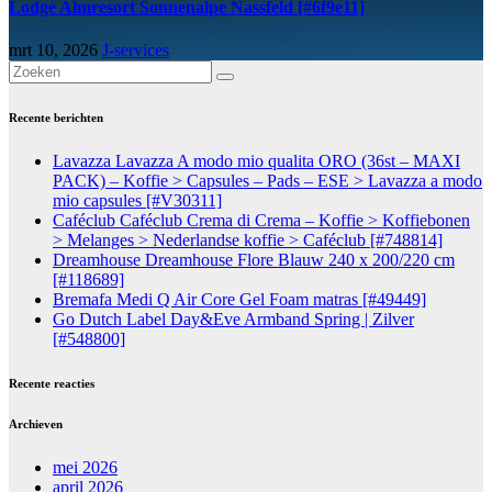
Lodge Almresort Sonnenalpe Nassfeld [#6f9e11]
mrt 10, 2026
J-services
Recente berichten
Lavazza Lavazza A modo mio qualita ORO (36st – MAXI
PACK) – Koffie > Capsules – Pads – ESE > Lavazza a modo
mio capsules [#V30311]
Caféclub Caféclub Crema di Crema – Koffie > Koffiebonen
> Melanges > Nederlandse koffie > Caféclub [#748814]
Dreamhouse Dreamhouse Flore Blauw 240 x 200/220 cm
[#118689]
Bremafa Medi Q Air Core Gel Foam matras [#49449]
Go Dutch Label Day&Eve Armband Spring | Zilver
[#548800]
Recente reacties
Archieven
mei 2026
april 2026