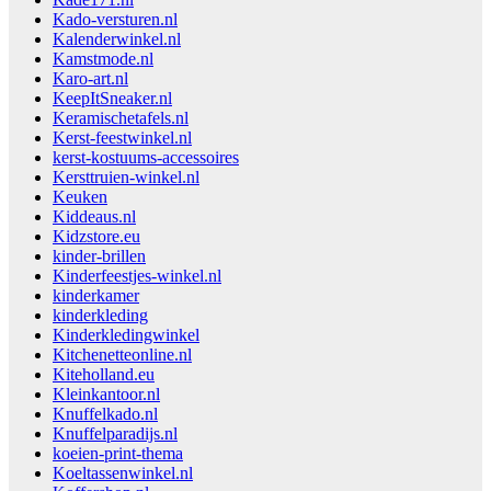
Kado-versturen.nl
Kalenderwinkel.nl
Kamstmode.nl
Karo-art.nl
KeepItSneaker.nl
Keramischetafels.nl
Kerst-feestwinkel.nl
kerst-kostuums-accessoires
Kersttruien-winkel.nl
Keuken
Kiddeaus.nl
Kidzstore.eu
kinder-brillen
Kinderfeestjes-winkel.nl
kinderkamer
kinderkleding
Kinderkledingwinkel
Kitchenetteonline.nl
Kiteholland.eu
Kleinkantoor.nl
Knuffelkado.nl
Knuffelparadijs.nl
koeien-print-thema
Koeltassenwinkel.nl