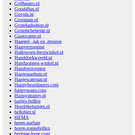
Golftaspro.nl
Good4fun.nl
Govida.nl
Greenpan.nl
Grotekadoshop.nl
Grotelscheheide.nl
Gustocamp.nl
Haargel, -lak en -mousse
Haarverzorging
Halloween-feestwinkel.nl
Handdoekwereld.nl
Handpoppen-winkel.nl
Handverzorging
Hapjesaanhuis.nl
Hapjescateraar.nl
Happybeardiapers.com
happysoaps.com
Happystrappy.nl
hartjes-brillen
Heerlijkehuisjes.nl
hellobier.nl
HEMA
heren-parfum
heren-zonnebrillen
heritage-hype.com