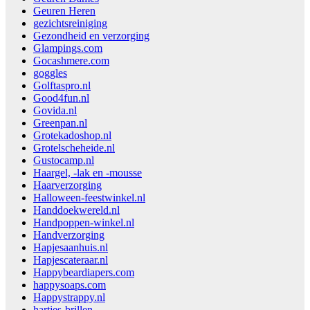
Geuren Heren
gezichtsreiniging
Gezondheid en verzorging
Glampings.com
Gocashmere.com
goggles
Golftaspro.nl
Good4fun.nl
Govida.nl
Greenpan.nl
Grotekadoshop.nl
Grotelscheheide.nl
Gustocamp.nl
Haargel, -lak en -mousse
Haarverzorging
Halloween-feestwinkel.nl
Handdoekwereld.nl
Handpoppen-winkel.nl
Handverzorging
Hapjesaanhuis.nl
Hapjescateraar.nl
Happybeardiapers.com
happysoaps.com
Happystrappy.nl
hartjes-brillen