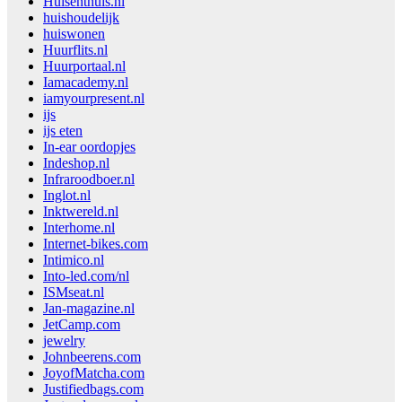
Huisenthuis.nl
huishoudelijk
huiswonen
Huurflits.nl
Huurportaal.nl
Iamacademy.nl
iamyourpresent.nl
ijs
ijs eten
In-ear oordopjes
Indeshop.nl
Infraroodboer.nl
Inglot.nl
Inktwereld.nl
Interhome.nl
Internet-bikes.com
Intimico.nl
Into-led.com/nl
ISMseat.nl
Jan-magazine.nl
JetCamp.com
jewelry
Johnbeerens.com
JoyofMatcha.com
Justifiedbags.com