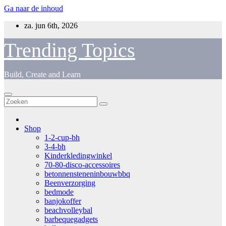
Ga naar de inhoud
za. jun 6th, 2026
Trending Topics
Build, Create and Learn
Shop
1-2-cup-bh
3-4-bh
Kinderkledingwinkel
70-80-disco-accessoires
betonnensteneninbouwbbq
Beenverzorging
bedmode
banjokoffer
beachvolleybal
barbequegadgets