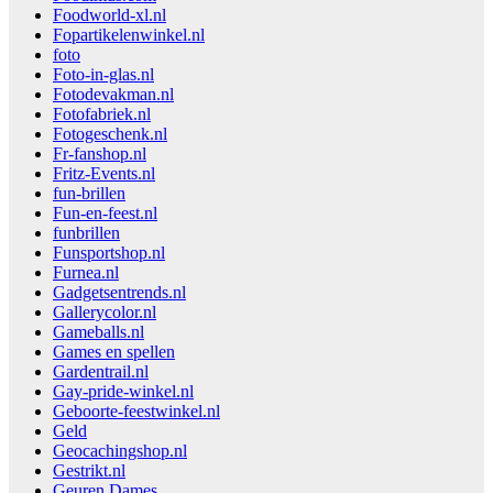
Foodworld-xl.nl
Fopartikelenwinkel.nl
foto
Foto-in-glas.nl
Fotodevakman.nl
Fotofabriek.nl
Fotogeschenk.nl
Fr-fanshop.nl
Fritz-Events.nl
fun-brillen
Fun-en-feest.nl
funbrillen
Funsportshop.nl
Furnea.nl
Gadgetsentrends.nl
Gallerycolor.nl
Gameballs.nl
Games en spellen
Gardentrail.nl
Gay-pride-winkel.nl
Geboorte-feestwinkel.nl
Geld
Geocachingshop.nl
Gestrikt.nl
Geuren Dames