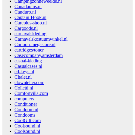
Campingzonneweelde.nl
Canadaplus.nl
Canduro.nl
Captain-Hook.nl
Careplus-shop.nl
Cargoods.nl
carnavalskleding
Carnavalskostuumwinkel.nl
Cartoon-megastore.nl
cartridges/toner
Casecompany.amsterdam
casual-kleding
Casualcases.nl
cd-keys.nl
Chalet.nl
clowatelier.com
Colletti.nl
Comfortvilla.com
computers
Conditioner
Condoom.nl
Condooms
CoolGift.com
Coolsound.nl
Coolsound.nl