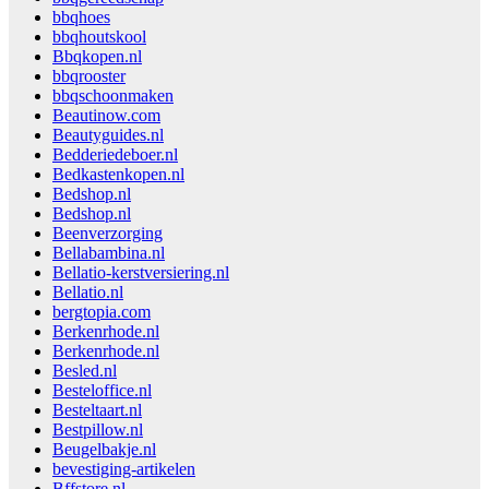
bbqhoes
bbqhoutskool
Bbqkopen.nl
bbqrooster
bbqschoonmaken
Beautinow.com
Beautyguides.nl
Bedderiedeboer.nl
Bedkastenkopen.nl
Bedshop.nl
Bedshop.nl
Beenverzorging
Bellabambina.nl
Bellatio-kerstversiering.nl
Bellatio.nl
bergtopia.com
Berkenrhode.nl
Berkenrhode.nl
Besled.nl
Besteloffice.nl
Besteltaart.nl
Bestpillow.nl
Beugelbakje.nl
bevestiging-artikelen
Bffstore.nl