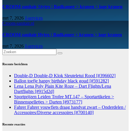
CROOM sanitair Stytex | Badkamer > kranen > lage kranen
mrt 7, 2026
J-services
Croom-sanitair.nl
CROOM sanitair Hytex | Badkamer > kranen > lage kranen
mrt 7, 2026
J-services
Recente berichten
Double-D Double-D Klok Sleuteletui Rood [#396602]
Ballon toefje happy birthday black goud [#591282]
Lena Lena Poly Plain Kite Roze – Dart Flights/Lena
Dartflights [#915d2d]
Sportprijzen Leiden Trofee MT.147 – Sportartikelen >
Binnenspelletjes > Darten [#973177]
Fahrer Fahrer vouwfiets draag handvat zwart – Onderdelen /
Accessoires/Diverse accessoires [#700140]
Recente reacties