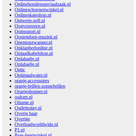
Onlinehondenspeciaalzaak.nl
Onlineschoenenwinkel.nl
Onlineskateshop.nl
Ontwerp-zelf.nl
Oogvoororen.nl
Oomssport.nl
Oostendorp-muziek.nl
Opentopzwanger.nl
Opklapbedonline.nl
Oplaadkabelshop.nl
Oplabadje.nl
Oplabadje.nl
Optic
Optimaalwater.nl
oranje-accessoires
oranje-brillen-zonnebrillen
Oranjeshopper.nl
osdorp.nl
Otiume.nl
Outlettoday.nl
Overig haar
Overige
Overloadworldwide.nl
P1.nl
Paas-feestwinkel.nl