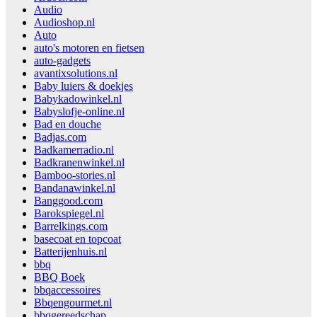
Audio
Audioshop.nl
Auto
auto's motoren en fietsen
auto-gadgets
avantixsolutions.nl
Baby luiers & doekjes
Babykadowinkel.nl
Babyslofje-online.nl
Bad en douche
Badjas.com
Badkamerradio.nl
Badkranenwinkel.nl
Bamboo-stories.nl
Bandanawinkel.nl
Banggood.com
Barokspiegel.nl
Barrelkings.com
basecoat en topcoat
Batterijenhuis.nl
bbq
BBQ Boek
bbqaccessoires
Bbqengourmet.nl
bbqgereedschap