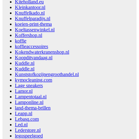
Kiteholland.eu
Kleinkantoor.nl
Knuffelkado.nl
Knuffelparadijs.nl
koeien-print-thema
Koeltassenwinkel.nl
Koffershop.nl
koffie
koffieaccessoires
Kokendwaterkranenshop.nl
Koopditvandaag.nl
Kuddle.nl
Kuddle.nl
Kunststofkozijnengroothandel.nl
kymocleaning.com
Lage sneakers
Lamor.nl
Lampentotaal.nl
Lamponline.nl
land-thema-brillen
Leapp.nl
Lebasq.com
Led.nl
Lederstore.nl
legospeelgoed