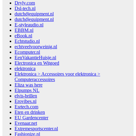
Dryly.com
Dsl-tech.nl
dutchdjequipment.nl
dutchdjequipment.nl
E-styleaudio.nl
EBBM.nl
eBook.nl
Echtstudio.nl
echtveelvoorweinig.nl
Ecomputer.nl
EenVakantieHuisje.nl
Electronica en Witgoed
elektronica
Elektronica > Accessoires voor elektronica >
Computeraccessoires
Eliza was here
Elpumps NL
elvis-brillen
Erovibes.nl
Esrtech.com
Eten en drinken
EU Gardencenter
Evenaar.net
Extremesportscenter.nl
Fashionize.nl