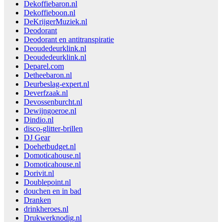
Dekoffiebaron.nl
Dekoffieboon.nl
DeKrijgerMuziek.nl
Deodorant
Deodorant en antitranspiratie
Deoudedeurklink.nl
Deoudedeurklink.nl
Deparel.com
Detheebaron.nl
Deurbeslag-expert.nl
Deverfzaak.nl
Devossenburcht.nl
Dewijngoeroe.nl
Dindio.nl
disco-glitter-brillen
DJ Gear
Doehetbudget.nl
Domoticahouse.nl
Domoticahouse.nl
Dorivit.nl
Doublepoint.nl
douchen en in bad
Dranken
drinkheroes.nl
Drukwerknodig.nl