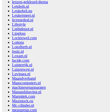
lenzen-gekleurd-thema
Letsleds.nl
Leukebril.nu
Leukermeer.nl
licensedeal.nl
Lifestyle
Lightdepot.nl
Lipgloss
Locktowel.com
Lotions
Lotofherb.nl
louiz.nl
Loxam.nl
lucide.com
Luisterrijk.nl
Luizenweg.nl
Luvinara.nl
Maandverband
Maascomputers.nl
machinesenapparaten
Manandshaving.nl
Marmitek.com
Maxistock.eu
Mc-cilinder.nl
measureup.com