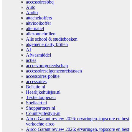
accessoiresbbq
Auto
Audio
attachekoffers
altvioolkoffer
alternatief
allezonnebrillen
Alle school & studieboeken
algemene-party-brillen
AI
Afwasmiddel
acties
accusvoorgereedschap
accessoiresalgemeenreistassen
accessoires-politie
accessoires
Bellatio.nl
Heerlijkehuisjes.nl
Textieltopper.eu
Soellaart.nl
Shoppartners.nl
Countrylifestyle.nl
Airco Garant review 2026: ervaringen, topscore en best
verkochte airco
Airco Garant review 2026: ervaringen, topscore en best