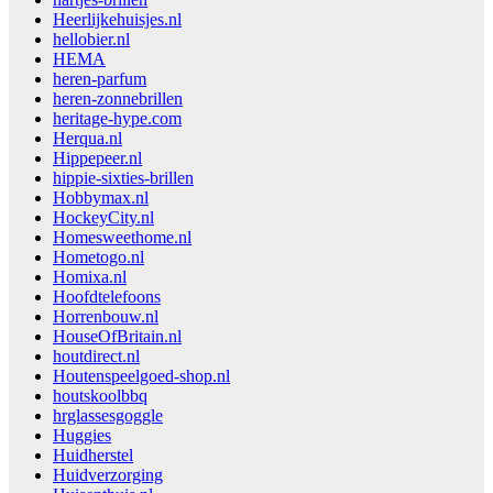
Heerlijkehuisjes.nl
hellobier.nl
HEMA
heren-parfum
heren-zonnebrillen
heritage-hype.com
Herqua.nl
Hippepeer.nl
hippie-sixties-brillen
Hobbymax.nl
HockeyCity.nl
Homesweethome.nl
Hometogo.nl
Homixa.nl
Hoofdtelefoons
Horrenbouw.nl
HouseOfBritain.nl
houtdirect.nl
Houtenspeelgoed-shop.nl
houtskoolbbq
hrglassesgoggle
Huggies
Huidherstel
Huidverzorging