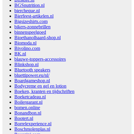
BGSnutrition.nl
biercheque.nl
Bierfeest-artikelen.nl
Bigsizeshirts.com
bikers-zonnebrillen
binnenspeelgoed
Bioethanolhaard-shop.nl
Biomoda.nl
Bivolino.com
BK.nl
blauwe-toppers-accessoires
Blinkshop.nl
Bluetooth speakers
bluettipower.eu/nl/
Boardgameshop.nl
Bodycreme en gel en lotion
Boeken, kranten en tijdschriften
Boeketcadeau.nl
Boilergarant.nl
bomen.online
Bonandbon.nl
Bootert.nl
Borrelexperience.nl
Boschmolenplas.nl