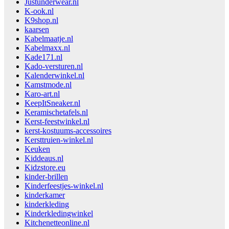
Justunderwear.nl
K-ook.nl
K9shop.nl
kaarsen
Kabelmaatje.nl
Kabelmaxx.nl
Kade171.nl
Kado-versturen.nl
Kalenderwinkel.nl
Kamstmode.nl
Karo-art.nl
KeepItSneaker.nl
Keramischetafels.nl
Kerst-feestwinkel.nl
kerst-kostuums-accessoires
Kersttruien-winkel.nl
Keuken
Kiddeaus.nl
Kidzstore.eu
kinder-brillen
Kinderfeestjes-winkel.nl
kinderkamer
kinderkleding
Kinderkledingwinkel
Kitchenetteonline.nl