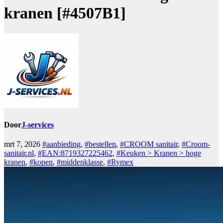
kranen [#4507B1]
Door
J-services
mrt 7, 2026
#aanbieding
,
#bestellen
,
#CROOM sanitair
,
#Croom-
sanitair.nl
,
#EAN:8719327225462
,
#Keuken > Kranen > hoge
kranen
,
#kopen
,
#middenklasse
,
#Rymex