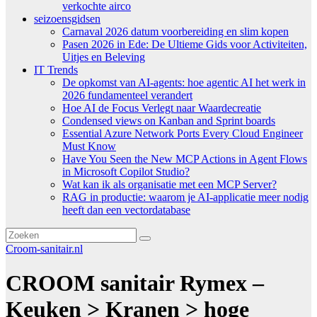
verkochte airco
seizoensgidsen
Carnaval 2026 datum voorbereiding en slim kopen
Pasen 2026 in Ede: De Ultieme Gids voor Activiteiten,
Uitjes en Beleving
IT Trends
De opkomst van AI-agents: hoe agentic AI het werk in
2026 fundamenteel verandert
Hoe AI de Focus Verlegt naar Waardecreatie
Condensed views on Kanban and Sprint boards
Essential Azure Network Ports Every Cloud Engineer
Must Know
Have You Seen the New MCP Actions in Agent Flows
in Microsoft Copilot Studio?
Wat kan ik als organisatie met een MCP Server?
RAG in productie: waarom je AI-applicatie meer nodig
heeft dan een vectordatabase
Croom-sanitair.nl
CROOM sanitair Rymex –
Keuken > Kranen > hoge