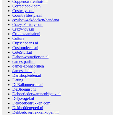
Coppenswarenhuis.nl
Correctbook.com
Costway.com
Countrylifestyle.nl
cowboy-zakdoeken-bandana
Crazy-Factory.com
Crazy-toys.nl
Croom-sanitair.nl
Culture
Cupsenbeans.nl
Customdecks.nl
CuteStuff.nl
Dahon-vouwfietsen.nl
dames-parfum
dames-zonnebrillen
dameskleding
Dartshopleiden.nl
Dating
DeBallonnensite.nl
DeBloemist.nl
Deboerlederwarenenbijoux.nl
Deijsvogel.nl
Dekbedbedrukken.com
Dekbeddengoed.nl
Dekbedovertrekkenkopen.nl