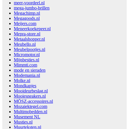
meer-voordeel.nl
mega-jumbo-brillen
Megachimp.nl
Megagoods.nl
Meijers.com
Meneerkoekepeer.nl
Mepra-store.nl
Metaalshopper.nl
Meubello.nl
Meubelpootjes.nl
Micromotor.nl
Mijnbesties.nl
Mimmti.com
mode en sieraden
Modemania.nl
Molke.nl
Mondkapjes
Mooideurbeslag.nl
Mooiesneakers.nl
MŌSZ-accessoires.nl
Mozaiektegel.com
Multimobedden.nl
Musement NL
Musties.nl
Muurteksten.nl