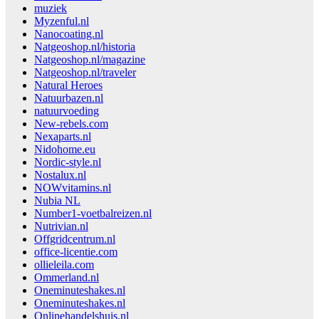
muziek
Myzenful.nl
Nanocoating.nl
Natgeoshop.nl/historia
Natgeoshop.nl/magazine
Natgeoshop.nl/traveler
Natural Heroes
Natuurbazen.nl
natuurvoeding
New-rebels.com
Nexaparts.nl
Nidohome.eu
Nordic-style.nl
Nostalux.nl
NOWvitamins.nl
Nubia NL
Number1-voetbalreizen.nl
Nutrivian.nl
Offgridcentrum.nl
office-licentie.com
ollieleila.com
Ommerland.nl
Oneminuteshakes.nl
Oneminuteshakes.nl
Onlinehandelshuis.nl