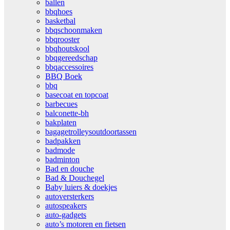
ballen
bbqhoes
basketbal
bbqschoonmaken
bbqrooster
bbqhoutskool
bbqgereedschap
bbqaccessoires
BBQ Boek
bbq
basecoat en topcoat
barbecues
balconette-bh
bakplaten
bagagetrolleysoutdoortassen
badpakken
badmode
badminton
Bad en douche
Bad & Douchegel
Baby luiers & doekjes
autoversterkers
autospeakers
auto-gadgets
auto’s motoren en fietsen