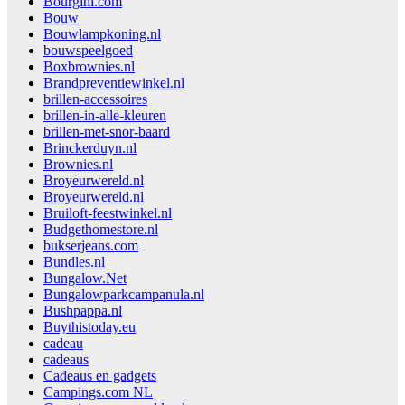
Bourgini.com
Bouw
Bouwlampkoning.nl
bouwspeelgoed
Boxbrownies.nl
Brandpreventiewinkel.nl
brillen-accessoires
brillen-in-alle-kleuren
brillen-met-snor-baard
Brinckerduyn.nl
Brownies.nl
Broyeurwereld.nl
Broyeurwereld.nl
Bruiloft-feestwinkel.nl
Budgethomestore.nl
bukserjeans.com
Bundles.nl
Bungalow.Net
Bungalowparkcampanula.nl
Bushpappa.nl
Buythistoday.eu
cadeau
cadeaus
Cadeaus en gadgets
Campings.com NL