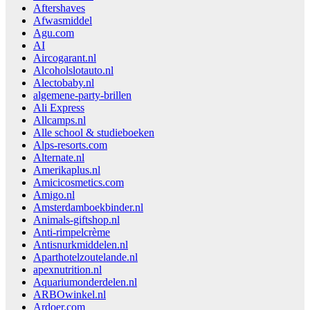
Aftershaves
Afwasmiddel
Agu.com
AI
Aircogarant.nl
Alcoholslotauto.nl
Alectobaby.nl
algemene-party-brillen
Ali Express
Allcamps.nl
Alle school & studieboeken
Alps-resorts.com
Alternate.nl
Amerikaplus.nl
Amicicosmetics.com
Amigo.nl
Amsterdamboekbinder.nl
Animals-giftshop.nl
Anti-rimpelcrème
Antisnurkmiddelen.nl
Aparthotelzoutelande.nl
apexnutrition.nl
Aquariumonderdelen.nl
ARBOwinkel.nl
Ardoer.com