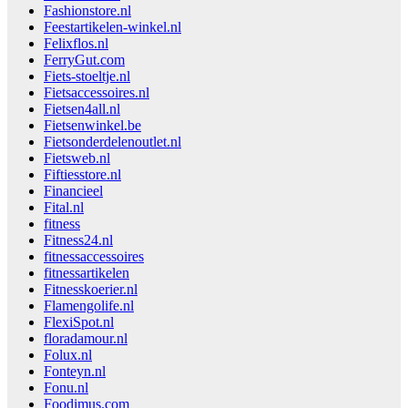
Fashionstore.nl
Feestartikelen-winkel.nl
Felixflos.nl
FerryGut.com
Fiets-stoeltje.nl
Fietsaccessoires.nl
Fietsen4all.nl
Fietsenwinkel.be
Fietsonderdelenoutlet.nl
Fietsweb.nl
Fiftiesstore.nl
Financieel
Fital.nl
fitness
Fitness24.nl
fitnessaccessoires
fitnessartikelen
Fitnesskoerier.nl
Flamengolife.nl
FlexiSpot.nl
floradamour.nl
Folux.nl
Fonteyn.nl
Fonu.nl
Foodimus.com