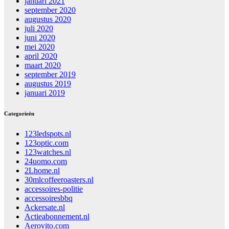
januari 2021
september 2020
augustus 2020
juli 2020
juni 2020
mei 2020
april 2020
maart 2020
september 2019
augustus 2019
januari 2019
Categorieën
123ledspots.nl
123optic.com
123watches.nl
24uomo.com
2Lhome.nl
30mlcoffeeroasters.nl
accessoires-politie
accessoiresbbq
Ackersate.nl
Actieabonnement.nl
Aerovito.com