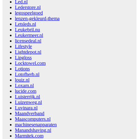
Led.nl
Lederstore.nl
legospeelgoed
lenzen-gekleurd-thema
Letsleds.nl
Leukebril.nu
Leukermeer.nl
licensedeal.nl
Lifestyle
Lightdepot.nl
Lipgloss
Locktowel.com
Lotions
Lotofherb.nl
louiz.nl
Loxam.nl
lucide.com
Luisterrijk.nl
Luizenweg.nl
Luvinara.nl
Maandverband
Maascomputers.nl
machinesenapparaten
Manandshaving.nl
Marmitek.com