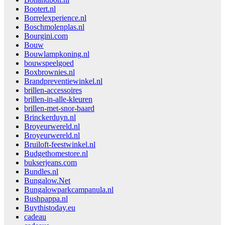
Bootert.nl
Borrelexperience.nl
Boschmolenplas.nl
Bourgini.com
Bouw
Bouwlampkoning.nl
bouwspeelgoed
Boxbrownies.nl
Brandpreventiewinkel.nl
brillen-accessoires
brillen-in-alle-kleuren
brillen-met-snor-baard
Brinckerduyn.nl
Broyeurwereld.nl
Broyeurwereld.nl
Bruiloft-feestwinkel.nl
Budgethomestore.nl
bukserjeans.com
Bundles.nl
Bungalow.Net
Bungalowparkcampanula.nl
Bushpappa.nl
Buythistoday.eu
cadeau