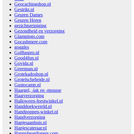
Geocachingshop.nl
Gestrikt.nl
Geuren Dames
Geuren Heren
gezichtsreiniging
Gezondheid en verzorging
Glampings.com
Gocashmere.com
goggles
Golftaspro.nl
Good4fun.nl
Govida.nl
Greenpan.nl
Grotekadoshop.nl
Grotelscheheide.nl
Gustocamp.nl
Haargel, -lak en -mousse
Haarverzorging
Halloween-feestwinkel.nl
Handdoekwereld.nl
Handpoppen-winkel.nl
Handverzorging
Hapjesaanhuis.nl
Hapjescateraar.nl
Happybeardiapers.com