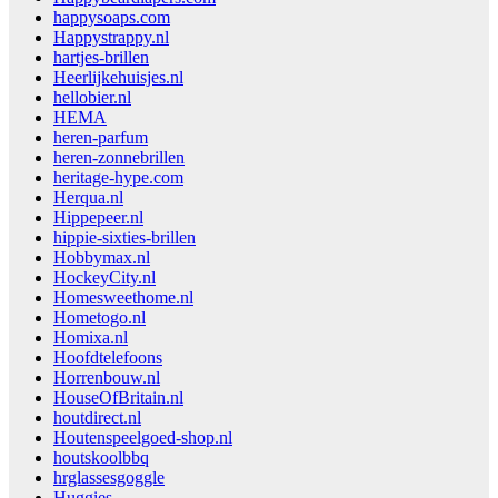
happysoaps.com
Happystrappy.nl
hartjes-brillen
Heerlijkehuisjes.nl
hellobier.nl
HEMA
heren-parfum
heren-zonnebrillen
heritage-hype.com
Herqua.nl
Hippepeer.nl
hippie-sixties-brillen
Hobbymax.nl
HockeyCity.nl
Homesweethome.nl
Hometogo.nl
Homixa.nl
Hoofdtelefoons
Horrenbouw.nl
HouseOfBritain.nl
houtdirect.nl
Houtenspeelgoed-shop.nl
houtskoolbbq
hrglassesgoggle
Huggies