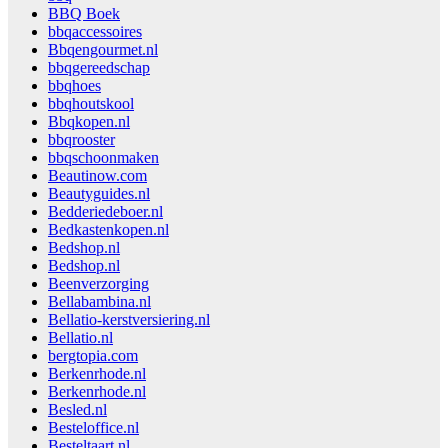
BBQ Boek
bbqaccessoires
Bbqengourmet.nl
bbqgereedschap
bbqhoes
bbqhoutskool
Bbqkopen.nl
bbqrooster
bbqschoonmaken
Beautinow.com
Beautyguides.nl
Bedderiedeboer.nl
Bedkastenkopen.nl
Bedshop.nl
Bedshop.nl
Beenverzorging
Bellabambina.nl
Bellatio-kerstversiering.nl
Bellatio.nl
bergtopia.com
Berkenrhode.nl
Berkenrhode.nl
Besled.nl
Besteloffice.nl
Besteltaart.nl