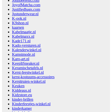
Johnbeerens.com
JoyofMatcha.com
Justifiedbags.com
Justunderwear.nl
K-ook.nl
K9shop.nl
kaarsen
Kabelmaatje.nl
Kabelmaxx.nl
Kade171.nl
Kado-versturen.nl
Kalenderwinkel.nl
Kamstmode.nl
Karo-art.nl
KeepItSneaker.nl
Keramischetafels.nl
Kerst-feestwinkel.nl
kerst-kostuums-accessoires
Kersttruien-winkel.nl
Keuken
Kiddeaus.nl
Kidzstore.eu
kinder-brillen
Kinderfeestjes-winkel.nl
kinderkamer