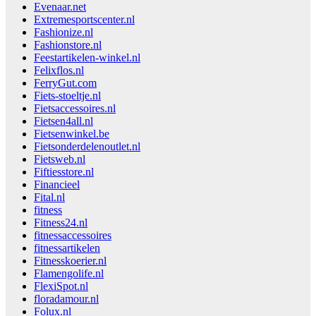
Evenaar.net
Extremesportscenter.nl
Fashionize.nl
Fashionstore.nl
Feestartikelen-winkel.nl
Felixflos.nl
FerryGut.com
Fiets-stoeltje.nl
Fietsaccessoires.nl
Fietsen4all.nl
Fietsenwinkel.be
Fietsonderdelenoutlet.nl
Fietsweb.nl
Fiftiesstore.nl
Financieel
Fital.nl
fitness
Fitness24.nl
fitnessaccessoires
fitnessartikelen
Fitnesskoerier.nl
Flamengolife.nl
FlexiSpot.nl
floradamour.nl
Folux.nl