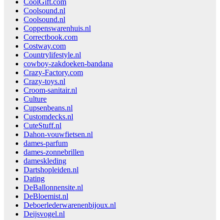
CoolGift.com
Coolsound.nl
Coolsound.nl
Coppenswarenhuis.nl
Correctbook.com
Costway.com
Countrylifestyle.nl
cowboy-zakdoeken-bandana
Crazy-Factory.com
Crazy-toys.nl
Croom-sanitair.nl
Culture
Cupsenbeans.nl
Customdecks.nl
CuteStuff.nl
Dahon-vouwfietsen.nl
dames-parfum
dames-zonnebrillen
dameskleding
Dartshopleiden.nl
Dating
DeBallonnensite.nl
DeBloemist.nl
Deboerlederwarenenbijoux.nl
Deijsvogel.nl