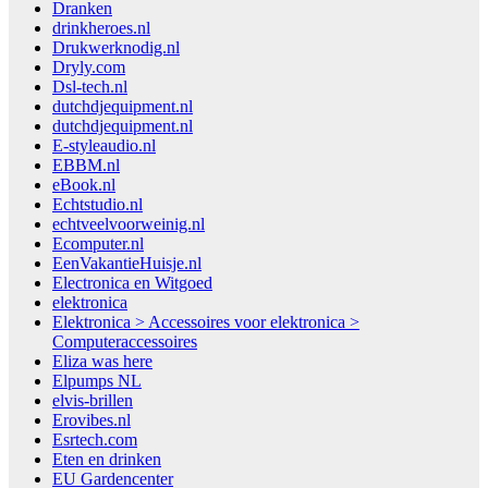
Dranken
drinkheroes.nl
Drukwerknodig.nl
Dryly.com
Dsl-tech.nl
dutchdjequipment.nl
dutchdjequipment.nl
E-styleaudio.nl
EBBM.nl
eBook.nl
Echtstudio.nl
echtveelvoorweinig.nl
Ecomputer.nl
EenVakantieHuisje.nl
Electronica en Witgoed
elektronica
Elektronica > Accessoires voor elektronica >
Computeraccessoires
Eliza was here
Elpumps NL
elvis-brillen
Erovibes.nl
Esrtech.com
Eten en drinken
EU Gardencenter