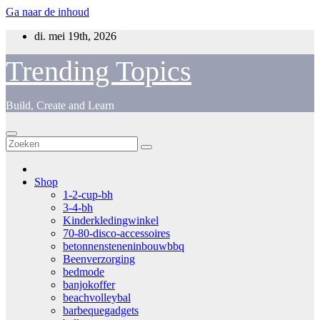
Ga naar de inhoud
di. mei 19th, 2026
Trending Topics
Build, Create and Learn
Shop
1-2-cup-bh
3-4-bh
Kinderkledingwinkel
70-80-disco-accessoires
betonnensteneninbouwbbq
Beenverzorging
bedmode
banjokoffer
beachvolleybal
barbequegadgets