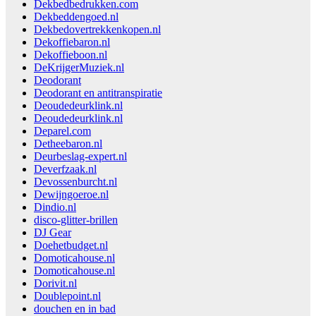
Dekbedbedrukken.com
Dekbeddengoed.nl
Dekbedovertrekkenkopen.nl
Dekoffiebaron.nl
Dekoffieboon.nl
DeKrijgerMuziek.nl
Deodorant
Deodorant en antitranspiratie
Deoudedeurklink.nl
Deoudedeurklink.nl
Deparel.com
Detheebaron.nl
Deurbeslag-expert.nl
Deverfzaak.nl
Devossenburcht.nl
Dewijngoeroe.nl
Dindio.nl
disco-glitter-brillen
DJ Gear
Doehetbudget.nl
Domoticahouse.nl
Domoticahouse.nl
Dorivit.nl
Doublepoint.nl
douchen en in bad