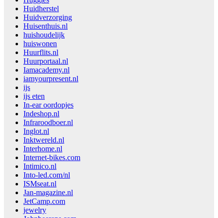
Huidherstel
Huidverzorging
Huisenthuis.nl
huishoudelijk
huiswonen
Huurflits.nl
Huurportaal.nl
Iamacademy.nl
iamyourpresent.nl
ijs
ijs eten
In-ear oordopjes
Indeshop.nl
Infraroodboer.nl
Inglot.nl
Inktwereld.nl
Interhome.nl
Internet-bikes.com
Intimico.nl
Into-led.com/nl
ISMseat.nl
Jan-magazine.nl
JetCamp.com
jewelry