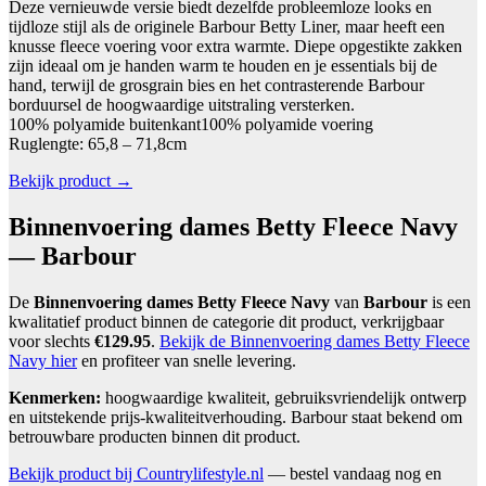
Deze vernieuwde versie biedt dezelfde probleemloze looks en
tijdloze stijl als de originele Barbour Betty Liner, maar heeft een
knusse fleece voering voor extra warmte. Diepe opgestikte zakken
zijn ideaal om je handen warm te houden en je essentials bij de
hand, terwijl de grosgrain bies en het contrasterende Barbour
borduursel de hoogwaardige uitstraling versterken.
100% polyamide buitenkant100% polyamide voering
Ruglengte: 65,8 – 71,8cm
Bekijk product →
Binnenvoering dames Betty Fleece Navy
— Barbour
De
Binnenvoering dames Betty Fleece Navy
van
Barbour
is een
kwalitatief product binnen de categorie dit product, verkrijgbaar
voor slechts
€129.95
.
Bekijk de Binnenvoering dames Betty Fleece
Navy hier
en profiteer van snelle levering.
Kenmerken:
hoogwaardige kwaliteit, gebruiksvriendelijk ontwerp
en uitstekende prijs-kwaliteitverhouding. Barbour staat bekend om
betrouwbare producten binnen dit product.
Bekijk product bij Countrylifestyle.nl
— bestel vandaag nog en