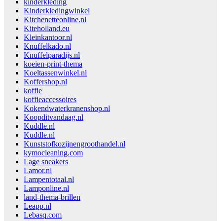
kinderkleding
Kinderkledingwinkel
Kitchenetteonline.nl
Kiteholland.eu
Kleinkantoor.nl
Knuffelkado.nl
Knuffelparadijs.nl
koeien-print-thema
Koeltassenwinkel.nl
Koffershop.nl
koffie
koffieaccessoires
Kokendwaterkranenshop.nl
Koopditvandaag.nl
Kuddle.nl
Kuddle.nl
Kunststofkozijnengroothandel.nl
kymocleaning.com
Lage sneakers
Lamor.nl
Lampentotaal.nl
Lamponline.nl
land-thema-brillen
Leapp.nl
Lebasq.com