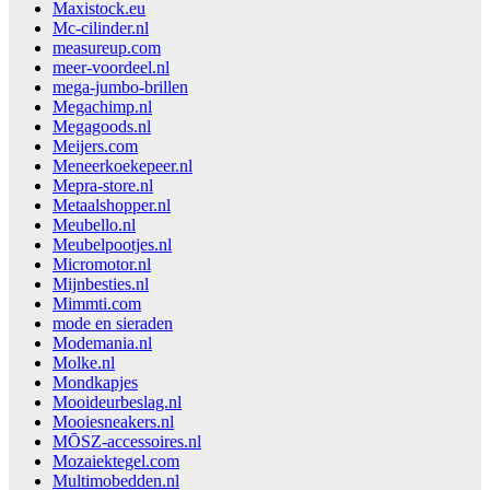
Maxistock.eu
Mc-cilinder.nl
measureup.com
meer-voordeel.nl
mega-jumbo-brillen
Megachimp.nl
Megagoods.nl
Meijers.com
Meneerkoekepeer.nl
Mepra-store.nl
Metaalshopper.nl
Meubello.nl
Meubelpootjes.nl
Micromotor.nl
Mijnbesties.nl
Mimmti.com
mode en sieraden
Modemania.nl
Molke.nl
Mondkapjes
Mooideurbeslag.nl
Mooiesneakers.nl
MŌSZ-accessoires.nl
Mozaiektegel.com
Multimobedden.nl