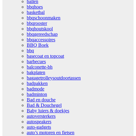
ballen
bbqhoes
basketbal
bbqschoonmaken
bbqrooster
bbqhoutskool
bbqgereedschap
bbqaccessoires
BBQ Boek
bbq
basecoat en topcoat
barbecues
balconette-bh
bakplaten
bagagetrolleysoutdoortassen
badpakken
badmode
badminton
Bad en douche
Bad & Douchegel
Baby luiers & doekjes
autoversterkers
autospeakers
auto-gadgets
auto’s motoren en fietsen