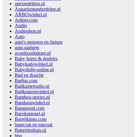
apexnutrition.nl
Aquariumonderdelen.nl
ARBOwinkel.nl
Ardoer.com
Audio
Audioshop.nl
Auto
auto's motoren en fietsen
auto-gadgets
avantixsolutions.nl
Baby luiers & doekjes
Babykadowinkel.nl
Babyslofje-online.nl
Bad en douche
Badjas.com
Badkamerradio.nl
Badkranenwinkel.nl
Bamboo-stories.nl
Bandanawinkel.nl
Banggood.com
Barokspiegel.nl
Barrelkings.com
basecoat en topcoat
Batterijenhuis.nl
bbq