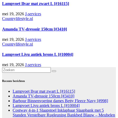
Lampvoet Ilvar mat zwart L [#16115]
mei 19, 2026
J-services
Countrylifestyle.nl
Amanda TV-dressoir 150cm [#3410]
mei 19, 2026
J-services
Countrylifestyle.nl
Lampvoet Livu antiek brons L [#10004]
mei 19, 2026
J-services
Recente berichten
Lampvoet Ilvar mat zwart L [#16115]
Amanda TV-dressoir 150cm [#3410]
Barbour Binnenvoering dames Betty Fleece Navy [#998]
Lampvoet Livu antiek brons L [#10004]
Costway 4-in-1 Slaapstoel Inklapbaar Slaapbank met 5
Standen Verstelbare Rugleuning Bankbed Blauw – Meubelen