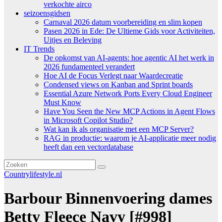
verkochte airco
seizoensgidsen
Carnaval 2026 datum voorbereiding en slim kopen
Pasen 2026 in Ede: De Ultieme Gids voor Activiteiten,
Uitjes en Beleving
IT Trends
De opkomst van AI-agents: hoe agentic AI het werk in
2026 fundamenteel verandert
Hoe AI de Focus Verlegt naar Waardecreatie
Condensed views on Kanban and Sprint boards
Essential Azure Network Ports Every Cloud Engineer
Must Know
Have You Seen the New MCP Actions in Agent Flows
in Microsoft Copilot Studio?
Wat kan ik als organisatie met een MCP Server?
RAG in productie: waarom je AI-applicatie meer nodig
heeft dan een vectordatabase
Countrylifestyle.nl
Barbour Binnenvoering dames
Betty Fleece Navy [#998]