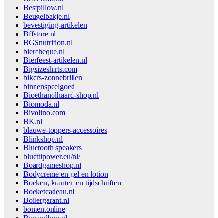
Bestpillow.nl
Beugelbakje.nl
bevestiging-artikelen
Bffstore.nl
BGSnutrition.nl
biercheque.nl
Bierfeest-artikelen.nl
Bigsizeshirts.com
bikers-zonnebrillen
binnenspeelgoed
Bioethanolhaard-shop.nl
Biomoda.nl
Bivolino.com
BK.nl
blauwe-toppers-accessoires
Blinkshop.nl
Bluetooth speakers
bluettipower.eu/nl/
Boardgameshop.nl
Bodycreme en gel en lotion
Boeken, kranten en tijdschriften
Boeketcadeau.nl
Boilergarant.nl
bomen.online
Bonandbon.nl