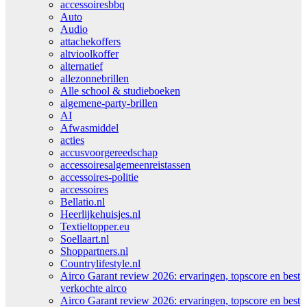
accessoiresbbq
Auto
Audio
attachekoffers
altvioolkoffer
alternatief
allezonnebrillen
Alle school & studieboeken
algemene-party-brillen
AI
Afwasmiddel
acties
accusvoorgereedschap
accessoiresalgemeenreistassen
accessoires-politie
accessoires
Bellatio.nl
Heerlijkehuisjes.nl
Textieltopper.eu
Soellaart.nl
Shoppartners.nl
Countrylifestyle.nl
Airco Garant review 2026: ervaringen, topscore en best
verkochte airco
Airco Garant review 2026: ervaringen, topscore en best