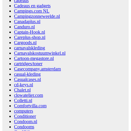
cadeaus
Cadeaus en gadgets
Campings.com NL
Campingzonneweelde.nl
Canadaplus.nl
Canduro.nl
Captain-Hook.nl
Careplus-shop.nl
Cargoods.nl
carnavalskleding
Carnavalskostuumwinkel.nl
Cartoon-megastore.nl
cartridges/toner
Casecompany.amsterdam
casual-kleding
Casualcases.nl
cd-keys.nl
Chalet.nl
clowatelier.com
Colletti.nl
Comfortvilla.com
computers
Conditioner
Condoom.nl
Condooms