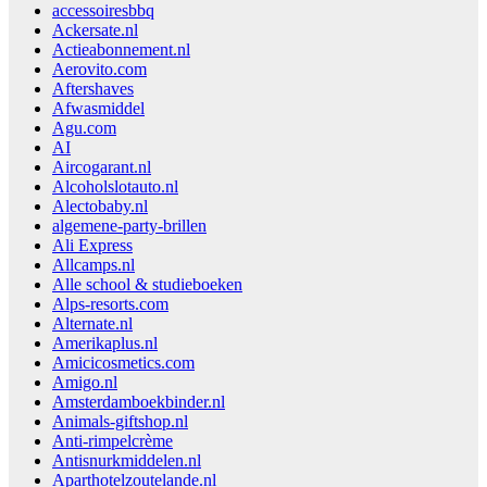
accessoiresbbq
Ackersate.nl
Actieabonnement.nl
Aerovito.com
Aftershaves
Afwasmiddel
Agu.com
AI
Aircogarant.nl
Alcoholslotauto.nl
Alectobaby.nl
algemene-party-brillen
Ali Express
Allcamps.nl
Alle school & studieboeken
Alps-resorts.com
Alternate.nl
Amerikaplus.nl
Amicicosmetics.com
Amigo.nl
Amsterdamboekbinder.nl
Animals-giftshop.nl
Anti-rimpelcrème
Antisnurkmiddelen.nl
Aparthotelzoutelande.nl