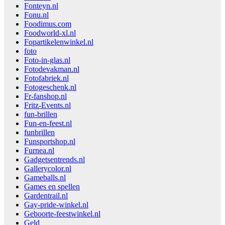
Fonteyn.nl
Fonu.nl
Foodimus.com
Foodworld-xl.nl
Fopartikelenwinkel.nl
foto
Foto-in-glas.nl
Fotodevakman.nl
Fotofabriek.nl
Fotogeschenk.nl
Fr-fanshop.nl
Fritz-Events.nl
fun-brillen
Fun-en-feest.nl
funbrillen
Funsportshop.nl
Furnea.nl
Gadgetsentrends.nl
Gallerycolor.nl
Gameballs.nl
Games en spellen
Gardentrail.nl
Gay-pride-winkel.nl
Geboorte-feestwinkel.nl
Geld