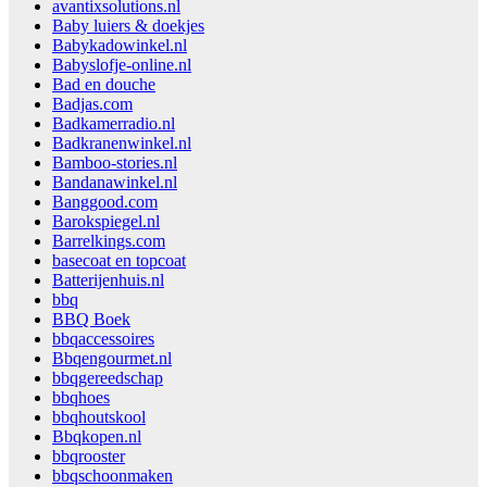
avantixsolutions.nl
Baby luiers & doekjes
Babykadowinkel.nl
Babyslofje-online.nl
Bad en douche
Badjas.com
Badkamerradio.nl
Badkranenwinkel.nl
Bamboo-stories.nl
Bandanawinkel.nl
Banggood.com
Barokspiegel.nl
Barrelkings.com
basecoat en topcoat
Batterijenhuis.nl
bbq
BBQ Boek
bbqaccessoires
Bbqengourmet.nl
bbqgereedschap
bbqhoes
bbqhoutskool
Bbqkopen.nl
bbqrooster
bbqschoonmaken