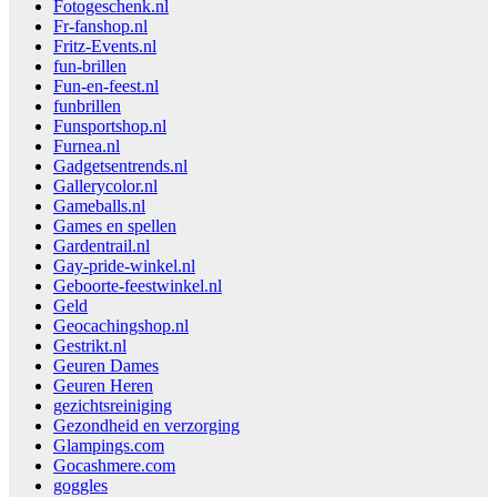
Fotogeschenk.nl
Fr-fanshop.nl
Fritz-Events.nl
fun-brillen
Fun-en-feest.nl
funbrillen
Funsportshop.nl
Furnea.nl
Gadgetsentrends.nl
Gallerycolor.nl
Gameballs.nl
Games en spellen
Gardentrail.nl
Gay-pride-winkel.nl
Geboorte-feestwinkel.nl
Geld
Geocachingshop.nl
Gestrikt.nl
Geuren Dames
Geuren Heren
gezichtsreiniging
Gezondheid en verzorging
Glampings.com
Gocashmere.com
goggles