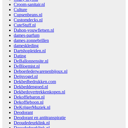
Croom-sanitair.nl
Culture
Cupsenbeans.nl
Customdecks.nl
CuteStuff.nl
Dahon-vouwfietsen.nl
dames-parfum
dames-zonnebrillen
dameskleding
Dartshopleiden.nl
Dating
DeBallonnensite.nl
DeBloemist.nl
Deboerlederwarenenbijoux.nl
Deijsvogel.nl
Dekbedbedrukken.com
Dekbeddengoed.nl
Dekbedovertrekkenkopen.nl
Dekoffiebaron.nl
Dekoffieboon.nl
DeKrijgerMuziek.nl
Deodorant
Deodorant en antitranspiratie
Deoudedeurklink.nl
Deoudedeurklink.nl