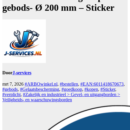
gebods- Ø 200 mm – Sticker
Door
J-services
mrt 7, 2026
#ARBOwinkel.nl
,
#bestellen
,
#EAN:6011418670673
,
#gebods
,
#Gelaatsbescherming
,
#goedkoop
,
#kopen
,
#Sticker
,
#verplicht
,
#Zakelijk en industrieel > Gevel- en uitgangborden >
Veiligheids- en waarschuwingsborden