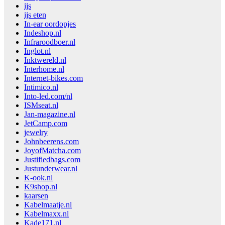
ijs
ijs eten
In-ear oordopjes
Indeshop.nl
Infraroodboer.nl
Inglot.nl
Inktwereld.nl
Interhome.nl
Internet-bikes.com
Intimico.nl
Into-led.com/nl
ISMseat.nl
Jan-magazine.nl
JetCamp.com
jewelry
Johnbeerens.com
JoyofMatcha.com
Justifiedbags.com
Justunderwear.nl
K-ook.nl
K9shop.nl
kaarsen
Kabelmaatje.nl
Kabelmaxx.nl
Kade171.nl