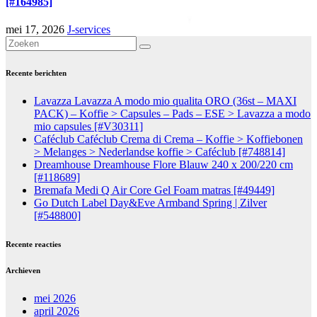
[#164985]
mei 17, 2026
J-services
Recente berichten
Lavazza Lavazza A modo mio qualita ORO (36st – MAXI
PACK) – Koffie > Capsules – Pads – ESE > Lavazza a modo
mio capsules [#V30311]
Caféclub Caféclub Crema di Crema – Koffie > Koffiebonen
> Melanges > Nederlandse koffie > Caféclub [#748814]
Dreamhouse Dreamhouse Flore Blauw 240 x 200/220 cm
[#118689]
Bremafa Medi Q Air Core Gel Foam matras [#49449]
Go Dutch Label Day&Eve Armband Spring | Zilver
[#548800]
Recente reacties
Archieven
mei 2026
april 2026