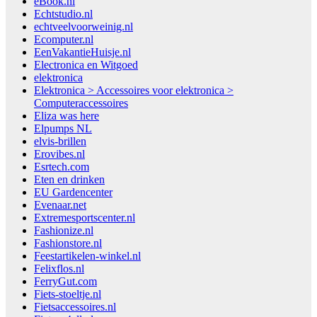
eBook.nl
Echtstudio.nl
echtveelvoorweinig.nl
Ecomputer.nl
EenVakantieHuisje.nl
Electronica en Witgoed
elektronica
Elektronica > Accessoires voor elektronica >
Computeraccessoires
Eliza was here
Elpumps NL
elvis-brillen
Erovibes.nl
Esrtech.com
Eten en drinken
EU Gardencenter
Evenaar.net
Extremesportscenter.nl
Fashionize.nl
Fashionstore.nl
Feestartikelen-winkel.nl
Felixflos.nl
FerryGut.com
Fiets-stoeltje.nl
Fietsaccessoires.nl