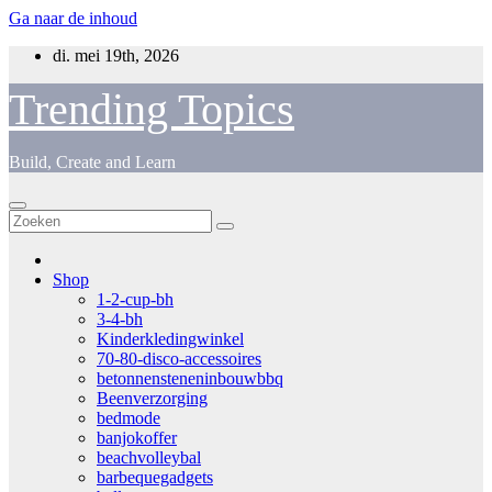
Ga naar de inhoud
di. mei 19th, 2026
Trending Topics
Build, Create and Learn
Shop
1-2-cup-bh
3-4-bh
Kinderkledingwinkel
70-80-disco-accessoires
betonnensteneninbouwbbq
Beenverzorging
bedmode
banjokoffer
beachvolleybal
barbequegadgets