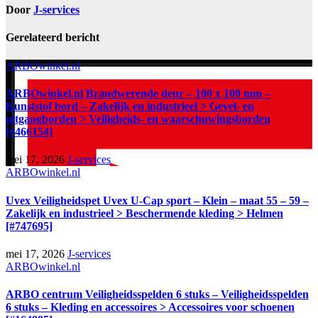
Door
J-services
Gerelateerd bericht
ARBOwinkel.nl
ARBOwinkel.nl Brandwerende deur – 100 x 100 mm –
Kunststof bord – Zakelijk en industrieel > Gevel- en
uitgangborden > Veiligheids- en waarschuwingsborden
[#466154]
mei 17, 2026
J-services
ARBOwinkel.nl
Uvex Veiligheidspet Uvex U-Cap sport – Klein – maat 55 – 59 –
Zakelijk en industrieel > Beschermende kleding > Helmen
[#747695]
mei 17, 2026
J-services
ARBOwinkel.nl
ARBO centrum Veiligheidsspelden 6 stuks – Veiligheidsspelden
6 stuks – Kleding en accessoires > Accessoires voor schoenen