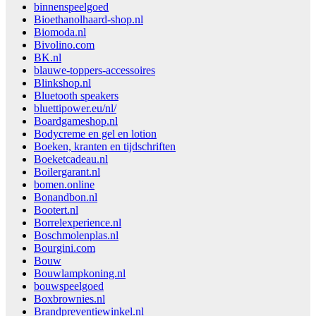
binnenspeelgoed
Bioethanolhaard-shop.nl
Biomoda.nl
Bivolino.com
BK.nl
blauwe-toppers-accessoires
Blinkshop.nl
Bluetooth speakers
bluettipower.eu/nl/
Boardgameshop.nl
Bodycreme en gel en lotion
Boeken, kranten en tijdschriften
Boeketcadeau.nl
Boilergarant.nl
bomen.online
Bonandbon.nl
Bootert.nl
Borrelexperience.nl
Boschmolenplas.nl
Bourgini.com
Bouw
Bouwlampkoning.nl
bouwspeelgoed
Boxbrownies.nl
Brandpreventiewinkel.nl