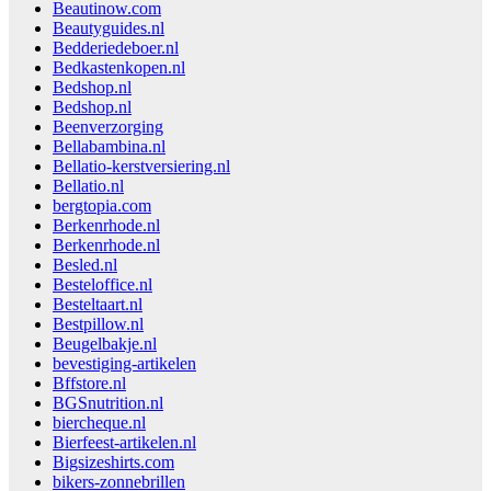
Beautinow.com
Beautyguides.nl
Bedderiedeboer.nl
Bedkastenkopen.nl
Bedshop.nl
Bedshop.nl
Beenverzorging
Bellabambina.nl
Bellatio-kerstversiering.nl
Bellatio.nl
bergtopia.com
Berkenrhode.nl
Berkenrhode.nl
Besled.nl
Besteloffice.nl
Besteltaart.nl
Bestpillow.nl
Beugelbakje.nl
bevestiging-artikelen
Bffstore.nl
BGSnutrition.nl
biercheque.nl
Bierfeest-artikelen.nl
Bigsizeshirts.com
bikers-zonnebrillen