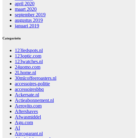
april 2020
maart 2020
september 2019
augustus 2019
januari 2019
Categorieën
123ledspots.nl
123optic.com
123watches.nl
24uomo.com
2Lhome.nl
30mlcoffeeroasters.nl
accessoires-politie
accessoiresbbq
Ackersate.nl
Actieabonnement.nl
Aerovito.com
Aftershaves
Afwasmiddel
Agu.com
AI
Aircogarant.nl