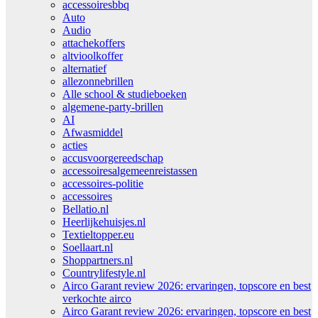
accessoiresbbq
Auto
Audio
attachekoffers
altvioolkoffer
alternatief
allezonnebrillen
Alle school & studieboeken
algemene-party-brillen
AI
Afwasmiddel
acties
accusvoorgereedschap
accessoiresalgemeenreistassen
accessoires-politie
accessoires
Bellatio.nl
Heerlijkehuisjes.nl
Textieltopper.eu
Soellaart.nl
Shoppartners.nl
Countrylifestyle.nl
Airco Garant review 2026: ervaringen, topscore en best
verkochte airco
Airco Garant review 2026: ervaringen, topscore en best