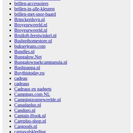
brillen-accessoires
brillen-in-alle-kleuren
brillen-met-snor-baard
Brinckerduyn.nl
Broyeurwereld.nl
Broyeurwereld.nl
Bruiloft-feestwinkel.nl
Budgethomestore.nl
bukserjeans.com
Bundles.nl
Bungalow.Net
Bungalowparkcampanula.nl
Bushpappa.nl
Buythistoday.eu
cadeau
cadeaus
Cadeaus en gadgets
Campings.com NL
Campingzonneweelde.nl
Canadaplus.nl
Canduro.nl
Captain-Hook.nl
Careplus-shop.nl
Cargoods.nl
carnavalskleding