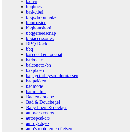
ballen
bbqhoes
basketbal
bbqschoonmaken
bbqrooster
bbqhoutskool
bbqgereedschap
bbqaccessoires
BBQ Boek
bbq
basecoat en topcoat
barbecues
balconette-bh
bakplaten
bagagetrolleysoutdoortassen
badpakken
badmode
badminton
Bad en douche
Bad & Douchegel
Baby luiers & doekjes
autoversterkers
autospeakers
auto-gadgets
auto’s motoren en fietsen