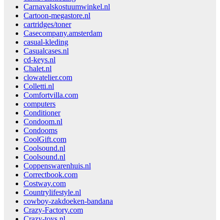
Carnavalskostuumwinkel.nl
Cartoon-megastore.nl
cartridges/toner
Casecompany.amsterdam
casual-kleding
Casualcases.nl
cd-keys.nl
Chalet.nl
clowatelier.com
Colletti.nl
Comfortvilla.com
computers
Conditioner
Condoom.nl
Condooms
CoolGift.com
Coolsound.nl
Coolsound.nl
Coppenswarenhuis.nl
Correctbook.com
Costway.com
Countrylifestyle.nl
cowboy-zakdoeken-bandana
Crazy-Factory.com
Crazy-toys.nl