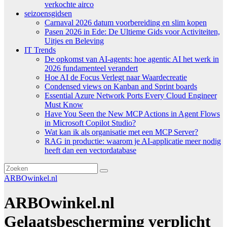
verkochte airco
seizoensgidsen
Carnaval 2026 datum voorbereiding en slim kopen
Pasen 2026 in Ede: De Ultieme Gids voor Activiteiten,
Uitjes en Beleving
IT Trends
De opkomst van AI-agents: hoe agentic AI het werk in
2026 fundamenteel verandert
Hoe AI de Focus Verlegt naar Waardecreatie
Condensed views on Kanban and Sprint boards
Essential Azure Network Ports Every Cloud Engineer
Must Know
Have You Seen the New MCP Actions in Agent Flows
in Microsoft Copilot Studio?
Wat kan ik als organisatie met een MCP Server?
RAG in productie: waarom je AI-applicatie meer nodig
heeft dan een vectordatabase
ARBOwinkel.nl
ARBOwinkel.nl
Gelaatsbescherming verplicht