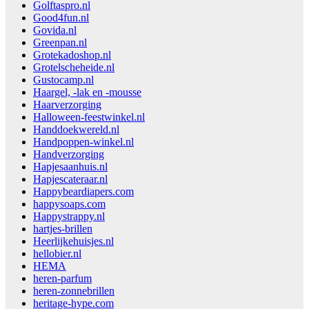
Golftaspro.nl
Good4fun.nl
Govida.nl
Greenpan.nl
Grotekadoshop.nl
Grotelscheheide.nl
Gustocamp.nl
Haargel, -lak en -mousse
Haarverzorging
Halloween-feestwinkel.nl
Handdoekwereld.nl
Handpoppen-winkel.nl
Handverzorging
Hapjesaanhuis.nl
Hapjescateraar.nl
Happybeardiapers.com
happysoaps.com
Happystrappy.nl
hartjes-brillen
Heerlijkehuisjes.nl
hellobier.nl
HEMA
heren-parfum
heren-zonnebrillen
heritage-hype.com