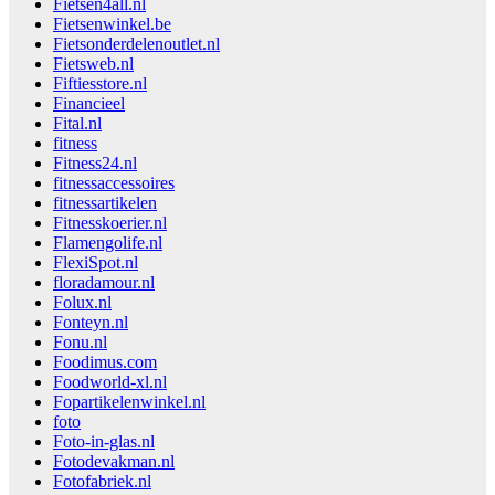
Fietsen4all.nl
Fietsenwinkel.be
Fietsonderdelenoutlet.nl
Fietsweb.nl
Fiftiesstore.nl
Financieel
Fital.nl
fitness
Fitness24.nl
fitnessaccessoires
fitnessartikelen
Fitnesskoerier.nl
Flamengolife.nl
FlexiSpot.nl
floradamour.nl
Folux.nl
Fonteyn.nl
Fonu.nl
Foodimus.com
Foodworld-xl.nl
Fopartikelenwinkel.nl
foto
Foto-in-glas.nl
Fotodevakman.nl
Fotofabriek.nl