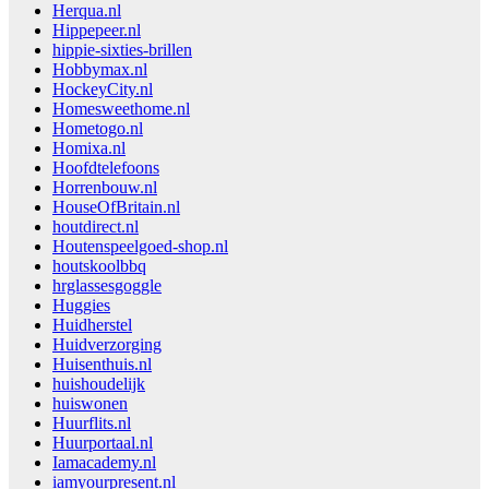
Herqua.nl
Hippepeer.nl
hippie-sixties-brillen
Hobbymax.nl
HockeyCity.nl
Homesweethome.nl
Hometogo.nl
Homixa.nl
Hoofdtelefoons
Horrenbouw.nl
HouseOfBritain.nl
houtdirect.nl
Houtenspeelgoed-shop.nl
houtskoolbbq
hrglassesgoggle
Huggies
Huidherstel
Huidverzorging
Huisenthuis.nl
huishoudelijk
huiswonen
Huurflits.nl
Huurportaal.nl
Iamacademy.nl
iamyourpresent.nl