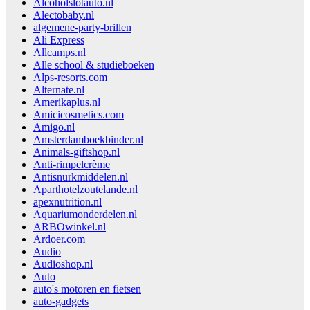
Alcoholslotauto.nl
Alectobaby.nl
algemene-party-brillen
Ali Express
Allcamps.nl
Alle school & studieboeken
Alps-resorts.com
Alternate.nl
Amerikaplus.nl
Amicicosmetics.com
Amigo.nl
Amsterdamboekbinder.nl
Animals-giftshop.nl
Anti-rimpelcrème
Antisnurkmiddelen.nl
Aparthotelzoutelande.nl
apexnutrition.nl
Aquariumonderdelen.nl
ARBOwinkel.nl
Ardoer.com
Audio
Audioshop.nl
Auto
auto's motoren en fietsen
auto-gadgets