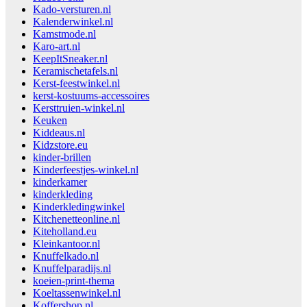
Kado-versturen.nl
Kalenderwinkel.nl
Kamstmode.nl
Karo-art.nl
KeepItSneaker.nl
Keramischetafels.nl
Kerst-feestwinkel.nl
kerst-kostuums-accessoires
Kersttruien-winkel.nl
Keuken
Kiddeaus.nl
Kidzstore.eu
kinder-brillen
Kinderfeestjes-winkel.nl
kinderkamer
kinderkleding
Kinderkledingwinkel
Kitchenetteonline.nl
Kiteholland.eu
Kleinkantoor.nl
Knuffelkado.nl
Knuffelparadijs.nl
koeien-print-thema
Koeltassenwinkel.nl
Koffershop.nl