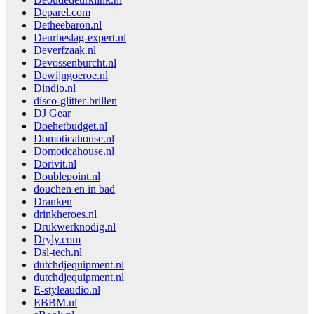
Deparel.com
Detheebaron.nl
Deurbeslag-expert.nl
Deverfzaak.nl
Devossenburcht.nl
Dewijngoeroe.nl
Dindio.nl
disco-glitter-brillen
DJ Gear
Doehetbudget.nl
Domoticahouse.nl
Domoticahouse.nl
Dorivit.nl
Doublepoint.nl
douchen en in bad
Dranken
drinkheroes.nl
Drukwerknodig.nl
Dryly.com
Dsl-tech.nl
dutchdjequipment.nl
dutchdjequipment.nl
E-styleaudio.nl
EBBM.nl