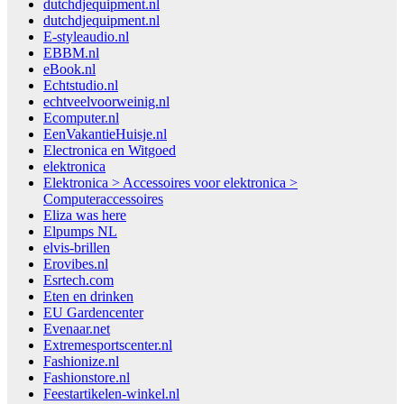
dutchdjequipment.nl
dutchdjequipment.nl
E-styleaudio.nl
EBBM.nl
eBook.nl
Echtstudio.nl
echtveelvoorweinig.nl
Ecomputer.nl
EenVakantieHuisje.nl
Electronica en Witgoed
elektronica
Elektronica > Accessoires voor elektronica >
Computeraccessoires
Eliza was here
Elpumps NL
elvis-brillen
Erovibes.nl
Esrtech.com
Eten en drinken
EU Gardencenter
Evenaar.net
Extremesportscenter.nl
Fashionize.nl
Fashionstore.nl
Feestartikelen-winkel.nl