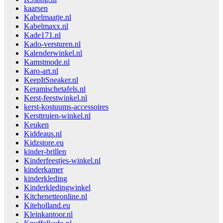
kaarsen
Kabelmaatje.nl
Kabelmaxx.nl
Kade171.nl
Kado-versturen.nl
Kalenderwinkel.nl
Kamstmode.nl
Karo-art.nl
KeepItSneaker.nl
Keramischetafels.nl
Kerst-feestwinkel.nl
kerst-kostuums-accessoires
Kersttruien-winkel.nl
Keuken
Kiddeaus.nl
Kidzstore.eu
kinder-brillen
Kinderfeestjes-winkel.nl
kinderkamer
kinderkleding
Kinderkledingwinkel
Kitchenetteonline.nl
Kiteholland.eu
Kleinkantoor.nl