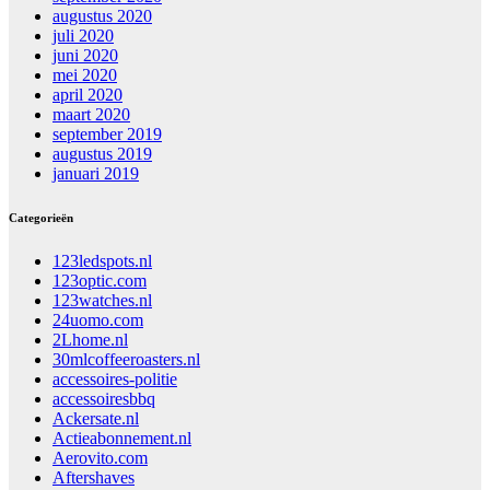
augustus 2020
juli 2020
juni 2020
mei 2020
april 2020
maart 2020
september 2019
augustus 2019
januari 2019
Categorieën
123ledspots.nl
123optic.com
123watches.nl
24uomo.com
2Lhome.nl
30mlcoffeeroasters.nl
accessoires-politie
accessoiresbbq
Ackersate.nl
Actieabonnement.nl
Aerovito.com
Aftershaves