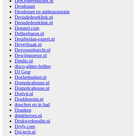
DeKrijgerMuziek.nl
Deodorant
Deodorant en antitranspiratie
Deoudedeurklink.nl
Deoudedeurklink.nl
Deparel.com
Detheebaron.nl
Deurbeslag-expert.nl
Deverfzaak.nl
Devossenburcht.nl
Dewijngoeroe.nl
Dindio.nl
disco-glitter-brillen
DJ Gear
Doehetbudget.nl
Domoticahouse.nl
Domoticahouse.nl
Dorivit.nl
Doublepoint.nl
douchen en in bad
Dranken
drinkheroes.nl
Drukwerknodig.nl
Dryly.com
Dsl-tech.nl