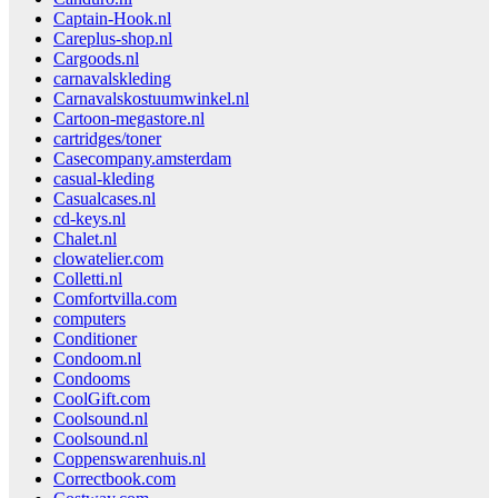
Captain-Hook.nl
Careplus-shop.nl
Cargoods.nl
carnavalskleding
Carnavalskostuumwinkel.nl
Cartoon-megastore.nl
cartridges/toner
Casecompany.amsterdam
casual-kleding
Casualcases.nl
cd-keys.nl
Chalet.nl
clowatelier.com
Colletti.nl
Comfortvilla.com
computers
Conditioner
Condoom.nl
Condooms
CoolGift.com
Coolsound.nl
Coolsound.nl
Coppenswarenhuis.nl
Correctbook.com