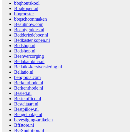
bbqhoutskool
Bbqkopen.nl
bbqrooster
bbqschoonmaken
Beautinow.com
Beautyguides.nl
Bedderiedeboer.nl
Bedkastenkopen.nl
Bedshop.nl
Bedshop.nl
Beenverzorging
Bellabambina.nl
Bellatio-kerstversiering.nl
Bellatio.nl
bergtopia.com
Berkenrhode.nl
Berkenrhode.nl
Besled.nl
Besteloffice.nl
Besteltaart.nl
Bestpillow.nl
Beugelbakje.nl
bevestiging-artikelen
Bffstore.nl
BGSnutrition.nl