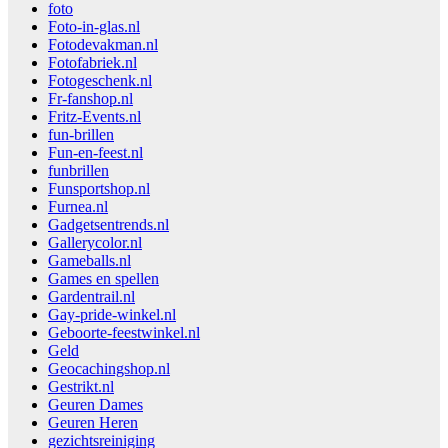
foto
Foto-in-glas.nl
Fotodevakman.nl
Fotofabriek.nl
Fotogeschenk.nl
Fr-fanshop.nl
Fritz-Events.nl
fun-brillen
Fun-en-feest.nl
funbrillen
Funsportshop.nl
Furnea.nl
Gadgetsentrends.nl
Gallerycolor.nl
Gameballs.nl
Games en spellen
Gardentrail.nl
Gay-pride-winkel.nl
Geboorte-feestwinkel.nl
Geld
Geocachingshop.nl
Gestrikt.nl
Geuren Dames
Geuren Heren
gezichtsreiniging