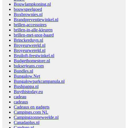
Bouwlampkoning.nl
bouwspeelgoed
Boxbrownies.nl
Brandpreventiewinkel.nl
brillen-accessoires
brillen-in-alle-kleuren
brillen-met-snor-baard
Brinckerduyn.nl
Broyeurwereld.nl
Broyeurwereld.nl
Bruiloft-feestwinkel.nl
Budgethomestore.nl
bukserjeans.com
Bundles.nl
Bungalow.Net
Bungalowparkcampanula.nl
Bushpappa.nl
Buythistoday.eu
cadeau
cadeaus
Cadeaus en gadgets
Campings.com NL
Campingzonneweelde.nl
Canadaplus.nl
Canduro.nl