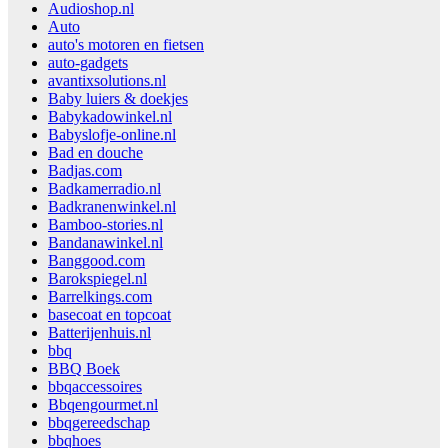
Audioshop.nl
Auto
auto's motoren en fietsen
auto-gadgets
avantixsolutions.nl
Baby luiers & doekjes
Babykadowinkel.nl
Babyslofje-online.nl
Bad en douche
Badjas.com
Badkamerradio.nl
Badkranenwinkel.nl
Bamboo-stories.nl
Bandanawinkel.nl
Banggood.com
Barokspiegel.nl
Barrelkings.com
basecoat en topcoat
Batterijenhuis.nl
bbq
BBQ Boek
bbqaccessoires
Bbqengourmet.nl
bbqgereedschap
bbqhoes