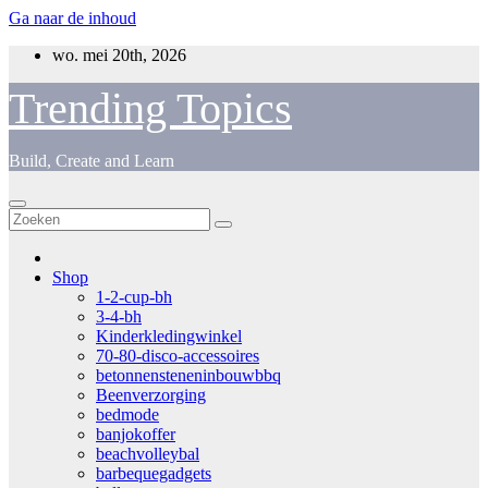
Ga naar de inhoud
wo. mei 20th, 2026
Trending Topics
Build, Create and Learn
Shop
1-2-cup-bh
3-4-bh
Kinderkledingwinkel
70-80-disco-accessoires
betonnensteneninbouwbbq
Beenverzorging
bedmode
banjokoffer
beachvolleybal
barbequegadgets