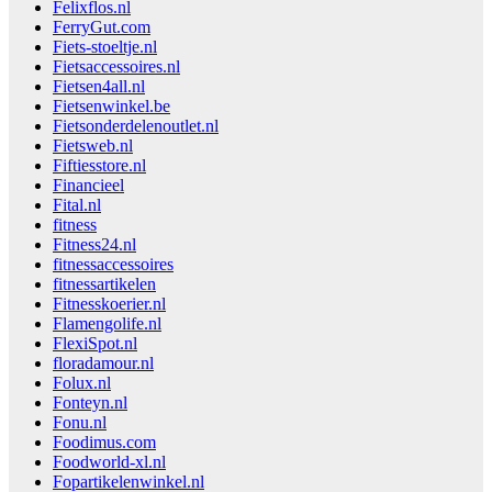
Felixflos.nl
FerryGut.com
Fiets-stoeltje.nl
Fietsaccessoires.nl
Fietsen4all.nl
Fietsenwinkel.be
Fietsonderdelenoutlet.nl
Fietsweb.nl
Fiftiesstore.nl
Financieel
Fital.nl
fitness
Fitness24.nl
fitnessaccessoires
fitnessartikelen
Fitnesskoerier.nl
Flamengolife.nl
FlexiSpot.nl
floradamour.nl
Folux.nl
Fonteyn.nl
Fonu.nl
Foodimus.com
Foodworld-xl.nl
Fopartikelenwinkel.nl