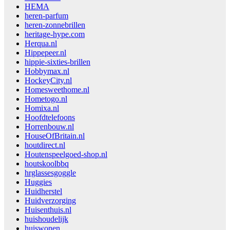
HEMA
heren-parfum
heren-zonnebrillen
heritage-hype.com
Herqua.nl
Hippepeer.nl
hippie-sixties-brillen
Hobbymax.nl
HockeyCity.nl
Homesweethome.nl
Hometogo.nl
Homixa.nl
Hoofdtelefoons
Horrenbouw.nl
HouseOfBritain.nl
houtdirect.nl
Houtenspeelgoed-shop.nl
houtskoolbbq
hrglassesgoggle
Huggies
Huidherstel
Huidverzorging
Huisenthuis.nl
huishoudelijk
huiswonen