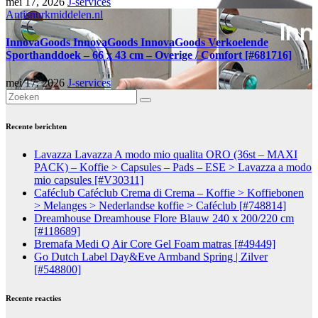
mei 17, 2026
J-services
Antisnurkmiddelen.nl
InnovaGoods InnovaGoods InnovaGoods Verkoelende
Sporthanddoek – 66 x 43 cm – Overige / Comfort [#681716]
mei 17, 2026
J-services
Recente berichten
Lavazza Lavazza A modo mio qualita ORO (36st – MAXI
PACK) – Koffie > Capsules – Pads – ESE > Lavazza a modo
mio capsules [#V30311]
Caféclub Caféclub Crema di Crema – Koffie > Koffiebonen
> Melanges > Nederlandse koffie > Caféclub [#748814]
Dreamhouse Dreamhouse Flore Blauw 240 x 200/220 cm
[#118689]
Bremafa Medi Q Air Core Gel Foam matras [#49449]
Go Dutch Label Day&Eve Armband Spring | Zilver
[#548800]
Recente reacties