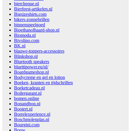
biercheque.nl
Bierfeest-artikelen.nl
Bigsizeshirts.com
bikers-zonnebrillen
binnenspeelgoed
Bioethanolhaard-shop.nl
Biomoda.nl
Bivolino.com
BK.nl
blauwe-toppers-accessoires
Blinkshop.nl
Bluetooth speakers
bluettipower.eu/nl/
Boardgameshop.nl
Bodycreme en gel en lotion
Boeken, kranten en tijdschriften
Boeketcadeau.nl
Boilergarant.nl
bomen.online
Bonandbon.nl
Bootert.nl
Borrelexperience.nl
Boschmolenplas.nl
Bourgini.com
Bouw