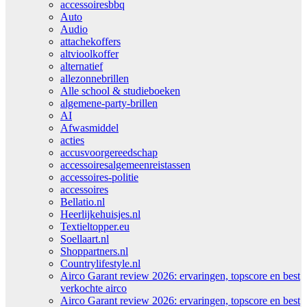
accessoiresbbq
Auto
Audio
attachekoffers
altvioolkoffer
alternatief
allezonnebrillen
Alle school & studieboeken
algemene-party-brillen
AI
Afwasmiddel
acties
accusvoorgereedschap
accessoiresalgemeenreistassen
accessoires-politie
accessoires
Bellatio.nl
Heerlijkehuisjes.nl
Textieltopper.eu
Soellaart.nl
Shoppartners.nl
Countrylifestyle.nl
Airco Garant review 2026: ervaringen, topscore en best
verkochte airco
Airco Garant review 2026: ervaringen, topscore en best