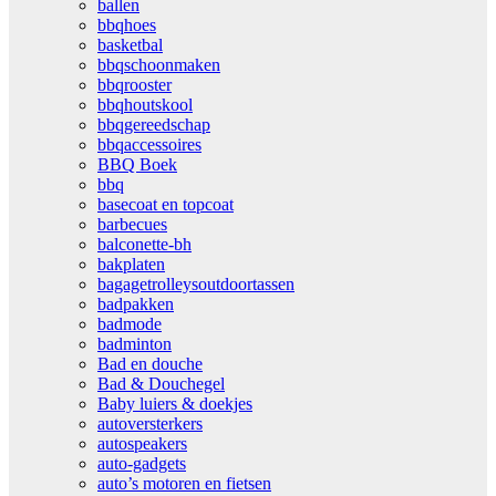
ballen
bbqhoes
basketbal
bbqschoonmaken
bbqrooster
bbqhoutskool
bbqgereedschap
bbqaccessoires
BBQ Boek
bbq
basecoat en topcoat
barbecues
balconette-bh
bakplaten
bagagetrolleysoutdoortassen
badpakken
badmode
badminton
Bad en douche
Bad & Douchegel
Baby luiers & doekjes
autoversterkers
autospeakers
auto-gadgets
auto’s motoren en fietsen