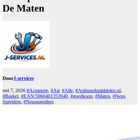
De Maten
Door
J-services
mrt 7, 2026
#Acusnore
,
#Air
,
#Alle
,
#Antisnurkmiddelen.nl
,
#Basket
,
#EAN:5060401353940
,
#goedkoop
,
#Maten
,
#Neus
Spreiders
,
#Neusspreiders