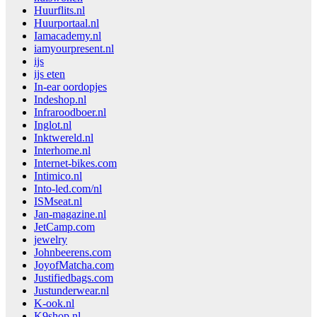
Huurflits.nl
Huurportaal.nl
Iamacademy.nl
iamyourpresent.nl
ijs
ijs eten
In-ear oordopjes
Indeshop.nl
Infraroodboer.nl
Inglot.nl
Inktwereld.nl
Interhome.nl
Internet-bikes.com
Intimico.nl
Into-led.com/nl
ISMseat.nl
Jan-magazine.nl
JetCamp.com
jewelry
Johnbeerens.com
JoyofMatcha.com
Justifiedbags.com
Justunderwear.nl
K-ook.nl
K9shop.nl