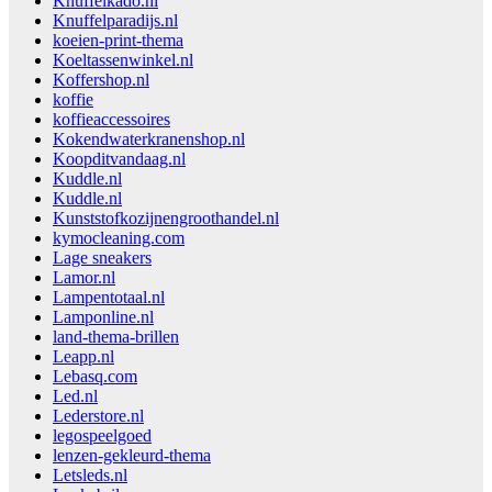
Knuffelkado.nl
Knuffelparadijs.nl
koeien-print-thema
Koeltassenwinkel.nl
Koffershop.nl
koffie
koffieaccessoires
Kokendwaterkranenshop.nl
Koopditvandaag.nl
Kuddle.nl
Kuddle.nl
Kunststofkozijnengroothandel.nl
kymocleaning.com
Lage sneakers
Lamor.nl
Lampentotaal.nl
Lamponline.nl
land-thema-brillen
Leapp.nl
Lebasq.com
Led.nl
Lederstore.nl
legospeelgoed
lenzen-gekleurd-thema
Letsleds.nl