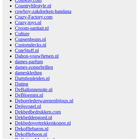
Costway.com
Countrylifestyle.nl
cowboy-zakdoeken-bandana
Crazy-Factory.com
Crazy-toys.nl
Croom-sanitair.nl
Culture
Cupsenbeans.nl
Customdecks.nl
CuteStuff.nl
Dahon-vouwfietsen.nl
dames-parfum
dames-zonnebrillen
dameskleding
Dartshopleiden.nl
Dating
DeBallonnensite.nl
DeBloemist.nl
Deboerlederwarenenbijoux.nl
Deijsvogel.nl
Dekbedbedrukken.com
Dekbeddengoed.nl
Dekbedovertrekkenkopen.nl
Dekoffiebaron.nl
Dekoffieboon.nl