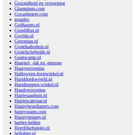
Gezondheid en verzorging
Glampings.com
Gocashmere.com
goggles
Golftaspro.nl
Good4fun.nl
Govida.nl
Greenpan.nl
Grotekadoshop.nl
Grotelscheheide.nl
Gustocamp.nl
Haargel, -lak en -mousse
Haarverzorging
Halloween-feestwinkel.nl
Handdoekwereld.nl
Handpoppen-winkel.nl
Handverzorging
Hapjesaanhuis.nl
Hapjescateraar.nl
Happybeardiapers.com
happysoaps.com
Happystrappy.nl
hartjes-brillen
Heerlijkehuisjes.nl
hellobier.nl