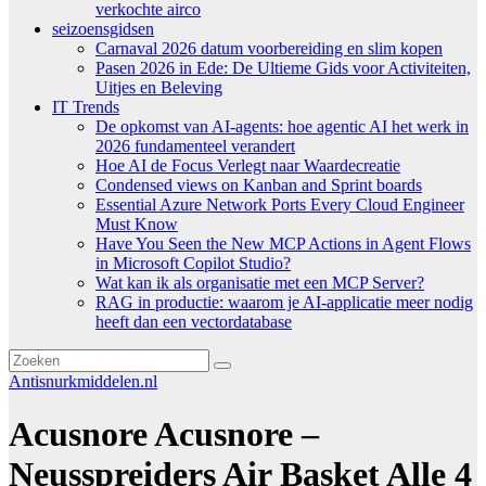
verkochte airco
seizoensgidsen
Carnaval 2026 datum voorbereiding en slim kopen
Pasen 2026 in Ede: De Ultieme Gids voor Activiteiten,
Uitjes en Beleving
IT Trends
De opkomst van AI-agents: hoe agentic AI het werk in
2026 fundamenteel verandert
Hoe AI de Focus Verlegt naar Waardecreatie
Condensed views on Kanban and Sprint boards
Essential Azure Network Ports Every Cloud Engineer
Must Know
Have You Seen the New MCP Actions in Agent Flows
in Microsoft Copilot Studio?
Wat kan ik als organisatie met een MCP Server?
RAG in productie: waarom je AI-applicatie meer nodig
heeft dan een vectordatabase
Antisnurkmiddelen.nl
Acusnore Acusnore –
Neusspreiders Air Basket Alle 4