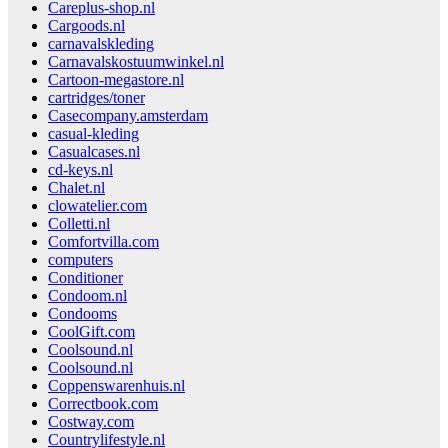
Careplus-shop.nl
Cargoods.nl
carnavalskleding
Carnavalskostuumwinkel.nl
Cartoon-megastore.nl
cartridges/toner
Casecompany.amsterdam
casual-kleding
Casualcases.nl
cd-keys.nl
Chalet.nl
clowatelier.com
Colletti.nl
Comfortvilla.com
computers
Conditioner
Condoom.nl
Condooms
CoolGift.com
Coolsound.nl
Coolsound.nl
Coppenswarenhuis.nl
Correctbook.com
Costway.com
Countrylifestyle.nl