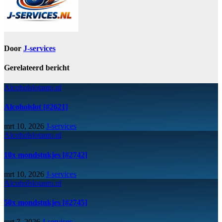
Door
J-services
Gerelateerd bericht
Alcoholslotauto.nl
Alcoholslot [#2621]
mrt 10, 2026
J-services
Alcoholslotauto.nl
10x mondstukjes [#2742]
mrt 10, 2026
J-services
Alcoholslotauto.nl
50x mondstukjes [#2745]
mrt 7, 2026
J-services