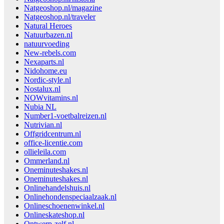
Natgeoshop.nl/magazine
Natgeoshop.nl/traveler
Natural Heroes
Natuurbazen.nl
natuurvoeding
New-rebels.com
Nexaparts.nl
Nidohome.eu
Nordic-style.nl
Nostalux.nl
NOWvitamins.nl
Nubia NL
Number1-voetbalreizen.nl
Nutrivian.nl
Offgridcentrum.nl
office-licentie.com
ollieleila.com
Ommerland.nl
Oneminuteshakes.nl
Oneminuteshakes.nl
Onlinehandelshuis.nl
Onlinehondenspeciaalzaak.nl
Onlineschoenenwinkel.nl
Onlineskateshop.nl
Ontwerp-zelf.nl