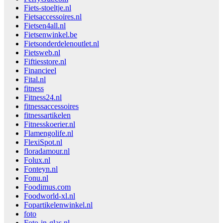
Fiets-stoeltje.nl
Fietsaccessoires.nl
Fietsen4all.nl
Fietsenwinkel.be
Fietsonderdelenoutlet.nl
Fietsweb.nl
Fiftiesstore.nl
Financieel
Fital.nl
fitness
Fitness24.nl
fitnessaccessoires
fitnessartikelen
Fitnesskoerier.nl
Flamengolife.nl
FlexiSpot.nl
floradamour.nl
Folux.nl
Fonteyn.nl
Fonu.nl
Foodimus.com
Foodworld-xl.nl
Fopartikelenwinkel.nl
foto
Foto-in-glas.nl