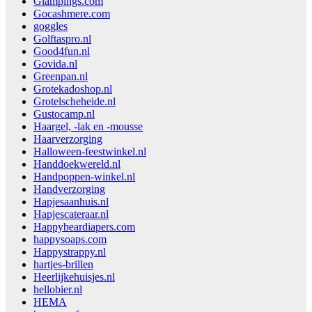
Glampings.com
Gocashmere.com
goggles
Golftaspro.nl
Good4fun.nl
Govida.nl
Greenpan.nl
Grotekadoshop.nl
Grotelscheheide.nl
Gustocamp.nl
Haargel, -lak en -mousse
Haarverzorging
Halloween-feestwinkel.nl
Handdoekwereld.nl
Handpoppen-winkel.nl
Handverzorging
Hapjesaanhuis.nl
Hapjescateraar.nl
Happybeardiapers.com
happysoaps.com
Happystrappy.nl
hartjes-brillen
Heerlijkehuisjes.nl
hellobier.nl
HEMA