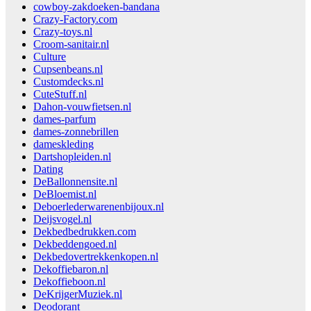
cowboy-zakdoeken-bandana
Crazy-Factory.com
Crazy-toys.nl
Croom-sanitair.nl
Culture
Cupsenbeans.nl
Customdecks.nl
CuteStuff.nl
Dahon-vouwfietsen.nl
dames-parfum
dames-zonnebrillen
dameskleding
Dartshopleiden.nl
Dating
DeBallonnensite.nl
DeBloemist.nl
Deboerlederwarenenbijoux.nl
Deijsvogel.nl
Dekbedbedrukken.com
Dekbeddengoed.nl
Dekbedovertrekkenkopen.nl
Dekoffiebaron.nl
Dekoffieboon.nl
DeKrijgerMuziek.nl
Deodorant