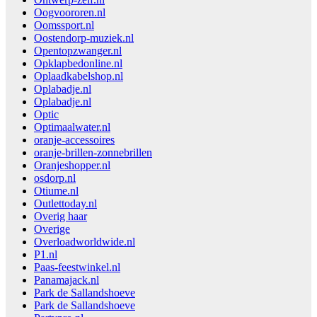
Oogvoororen.nl
Oomssport.nl
Oostendorp-muziek.nl
Opentopzwanger.nl
Opklapbedonline.nl
Oplaadkabelshop.nl
Oplabadje.nl
Oplabadje.nl
Optic
Optimaalwater.nl
oranje-accessoires
oranje-brillen-zonnebrillen
Oranjeshopper.nl
osdorp.nl
Otiume.nl
Outlettoday.nl
Overig haar
Overige
Overloadworldwide.nl
P1.nl
Paas-feestwinkel.nl
Panamajack.nl
Park de Sallandshoeve
Park de Sallandshoeve