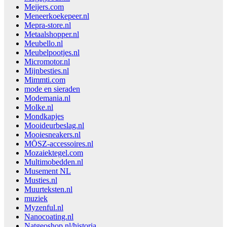
Meijers.com
Meneerkoekepeer.nl
Mepra-store.nl
Metaalshopper.nl
Meubello.nl
Meubelpootjes.nl
Micromotor.nl
Mijnbesties.nl
Mimmti.com
mode en sieraden
Modemania.nl
Molke.nl
Mondkapjes
Mooideurbeslag.nl
Mooiesneakers.nl
MŌSZ-accessoires.nl
Mozaiektegel.com
Multimobedden.nl
Musement NL
Musties.nl
Muurteksten.nl
muziek
Myzenful.nl
Nanocoating.nl
Natgeoshop.nl/historia