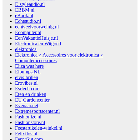
E-styleaudio.nl
EBBM.nl
eBook.nl
Echtstudio.nl
echtveelvoorweinig.nl
Ecomputer.nl
EenVakantieHuisje.nl
Electronica en Witgoed
elektronica
Elektronica > Accessoires voor elektronica >
Computeraccessoires
Eliza was here
Elpumps NL
elvis-brillen
Erovibes.nl
Esrtech.com
Eten en drinken
EU Gardencenter
Evenaar.net
Extremesportscenter.nl
Fashionize.nl
Fashionstore.nl
Feestartikelen-winkel.nl
Felixflos.nl
FerryGut.com