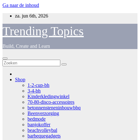
Ga naar de inhoud
za. jun 6th, 2026
Trending Topics
Build, Create and Learn
Shop
1-2-cup-bh
3-4-bh
Kinderkledingwinkel
70-80-disco-accessoires
betonnensteneninbouwbbq
Beenverzorging
bedmode
banjokoffer
beachvolleybal
barbequegadgets