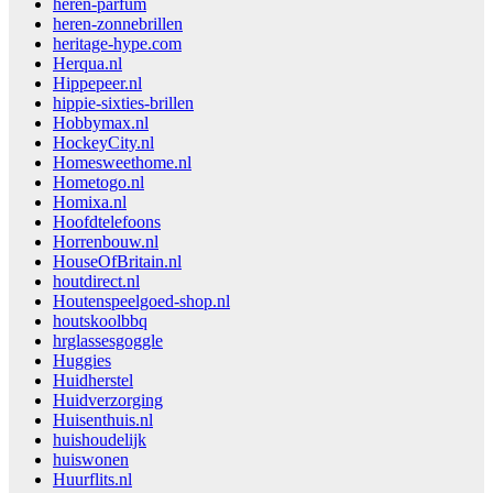
heren-parfum
heren-zonnebrillen
heritage-hype.com
Herqua.nl
Hippepeer.nl
hippie-sixties-brillen
Hobbymax.nl
HockeyCity.nl
Homesweethome.nl
Hometogo.nl
Homixa.nl
Hoofdtelefoons
Horrenbouw.nl
HouseOfBritain.nl
houtdirect.nl
Houtenspeelgoed-shop.nl
houtskoolbbq
hrglassesgoggle
Huggies
Huidherstel
Huidverzorging
Huisenthuis.nl
huishoudelijk
huiswonen
Huurflits.nl