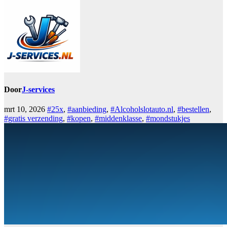
Door
J-services
mrt 10, 2026
#25x
,
#aanbieding
,
#Alcoholslotauto.nl
,
#bestellen
,
#gratis verzending
,
#kopen
,
#middenklasse
,
#mondstukjes