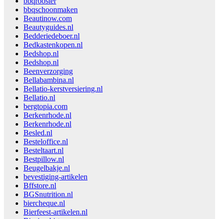
bbqrooster
bbqschoonmaken
Beautinow.com
Beautyguides.nl
Bedderiedeboer.nl
Bedkastenkopen.nl
Bedshop.nl
Bedshop.nl
Beenverzorging
Bellabambina.nl
Bellatio-kerstversiering.nl
Bellatio.nl
bergtopia.com
Berkenrhode.nl
Berkenrhode.nl
Besled.nl
Besteloffice.nl
Besteltaart.nl
Bestpillow.nl
Beugelbakje.nl
bevestiging-artikelen
Bffstore.nl
BGSnutrition.nl
biercheque.nl
Bierfeest-artikelen.nl