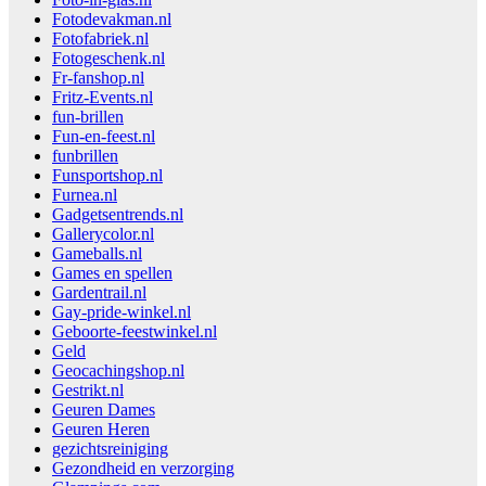
Fotodevakman.nl
Fotofabriek.nl
Fotogeschenk.nl
Fr-fanshop.nl
Fritz-Events.nl
fun-brillen
Fun-en-feest.nl
funbrillen
Funsportshop.nl
Furnea.nl
Gadgetsentrends.nl
Gallerycolor.nl
Gameballs.nl
Games en spellen
Gardentrail.nl
Gay-pride-winkel.nl
Geboorte-feestwinkel.nl
Geld
Geocachingshop.nl
Gestrikt.nl
Geuren Dames
Geuren Heren
gezichtsreiniging
Gezondheid en verzorging