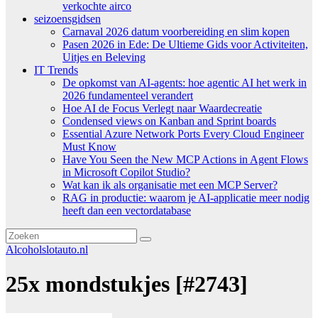
verkochte airco
seizoensgidsen
Carnaval 2026 datum voorbereiding en slim kopen
Pasen 2026 in Ede: De Ultieme Gids voor Activiteiten,
Uitjes en Beleving
IT Trends
De opkomst van AI-agents: hoe agentic AI het werk in
2026 fundamenteel verandert
Hoe AI de Focus Verlegt naar Waardecreatie
Condensed views on Kanban and Sprint boards
Essential Azure Network Ports Every Cloud Engineer
Must Know
Have You Seen the New MCP Actions in Agent Flows
in Microsoft Copilot Studio?
Wat kan ik als organisatie met een MCP Server?
RAG in productie: waarom je AI-applicatie meer nodig
heeft dan een vectordatabase
Alcoholslotauto.nl
25x mondstukjes [#2743]