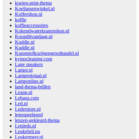
koeien-print-thema
Koeltassenwinkel.nl
Koffershop.nl
koffie
koffieaccessoires
Kokendwaterkranenshop.nl
Koopditvandaag.nl
Kuddle.nl
Kuddle.nl
Kunststofkozijnengroothandel.nl
kymocleaning.com
Lage sneakers
Lamor.nl
Lampentotaal.nl
Lamponline.nl
land-thema-brillen
Leapp.nl
Lebasq.com
Led.nl
Lederstore.nl
legospeelgoed
lenzen-gekleurd-thema
Letsleds.nl
Leukebril.nu
Leukermeer.nl