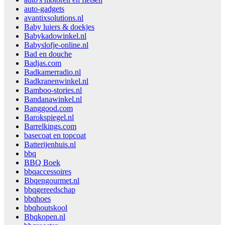
auto-gadgets
avantixsolutions.nl
Baby luiers & doekjes
Babykadowinkel.nl
Babyslofje-online.nl
Bad en douche
Badjas.com
Badkamerradio.nl
Badkranenwinkel.nl
Bamboo-stories.nl
Bandanawinkel.nl
Banggood.com
Barokspiegel.nl
Barrelkings.com
basecoat en topcoat
Batterijenhuis.nl
bbq
BBQ Boek
bbqaccessoires
Bbqengourmet.nl
bbqgereedschap
bbqhoes
bbqhoutskool
Bbqkopen.nl