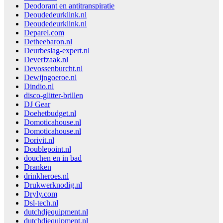
Deodorant en antitranspiratie
Deoudedeurklink.nl
Deoudedeurklink.nl
Deparel.com
Detheebaron.nl
Deurbeslag-expert.nl
Deverfzaak.nl
Devossenburcht.nl
Dewijngoeroe.nl
Dindio.nl
disco-glitter-brillen
DJ Gear
Doehetbudget.nl
Domoticahouse.nl
Domoticahouse.nl
Dorivit.nl
Doublepoint.nl
douchen en in bad
Dranken
drinkheroes.nl
Drukwerknodig.nl
Dryly.com
Dsl-tech.nl
dutchdjequipment.nl
dutchdjequipment.nl