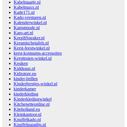
Kabelmaatje.nl
Kabelmaxx.nl
Kade171.nl
Kado-versturen.nl
Kalenderwinkel.nl
Kamstmode.nl
Karo-art.nl
KeepItSneaker.nl
Keramischetafels.nl
Kerst-feestwinkel.nl
kerst-kostuums-accessoires
Kersttruien-winkel.nl
Keuken
Kiddeaus.nl
Kidzstore.eu
kinder-brillen
Kinderfeestjes-winkel.nl
kinderkamer
kinderkleding
Kinderkledingwinkel
Kitchenetteonline.nl
Kiteholland.eu
Kleinkantoor.nl
Knuffelkado.nl
Knuffelparadijs.nl