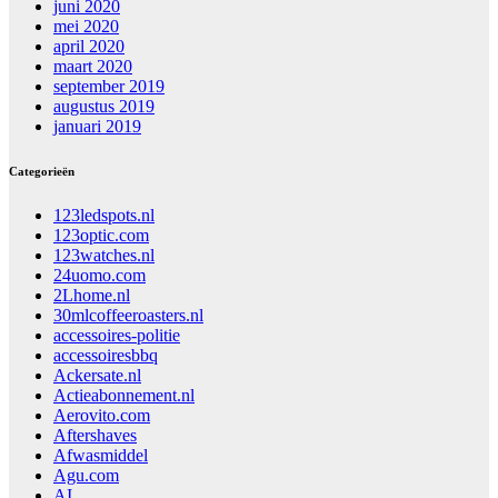
juni 2020
mei 2020
april 2020
maart 2020
september 2019
augustus 2019
januari 2019
Categorieën
123ledspots.nl
123optic.com
123watches.nl
24uomo.com
2Lhome.nl
30mlcoffeeroasters.nl
accessoires-politie
accessoiresbbq
Ackersate.nl
Actieabonnement.nl
Aerovito.com
Aftershaves
Afwasmiddel
Agu.com
AI