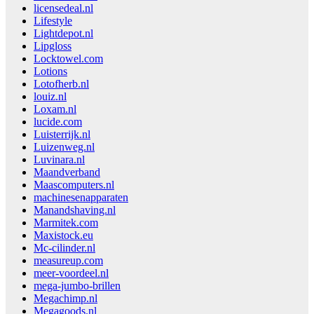
licensedeal.nl
Lifestyle
Lightdepot.nl
Lipgloss
Locktowel.com
Lotions
Lotofherb.nl
louiz.nl
Loxam.nl
lucide.com
Luisterrijk.nl
Luizenweg.nl
Luvinara.nl
Maandverband
Maascomputers.nl
machinesenapparaten
Manandshaving.nl
Marmitek.com
Maxistock.eu
Mc-cilinder.nl
measureup.com
meer-voordeel.nl
mega-jumbo-brillen
Megachimp.nl
Megagoods.nl