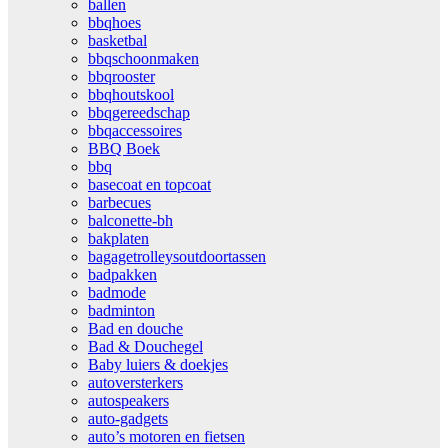
ballen
bbqhoes
basketbal
bbqschoonmaken
bbqrooster
bbqhoutskool
bbqgereedschap
bbqaccessoires
BBQ Boek
bbq
basecoat en topcoat
barbecues
balconette-bh
bakplaten
bagagetrolleysoutdoortassen
badpakken
badmode
badminton
Bad en douche
Bad & Douchegel
Baby luiers & doekjes
autoversterkers
autospeakers
auto-gadgets
auto’s motoren en fietsen