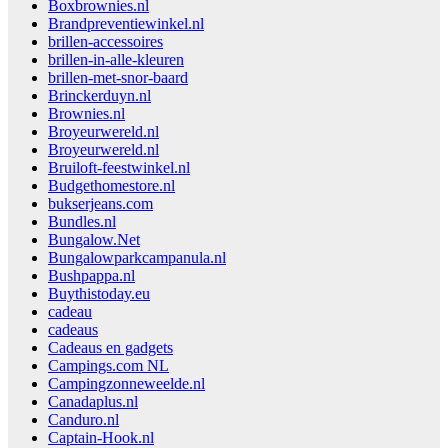
Boxbrownies.nl
Brandpreventiewinkel.nl
brillen-accessoires
brillen-in-alle-kleuren
brillen-met-snor-baard
Brinckerduyn.nl
Brownies.nl
Broyeurwereld.nl
Broyeurwereld.nl
Bruiloft-feestwinkel.nl
Budgethomestore.nl
bukserjeans.com
Bundles.nl
Bungalow.Net
Bungalowparkcampanula.nl
Bushpappa.nl
Buythistoday.eu
cadeau
cadeaus
Cadeaus en gadgets
Campings.com NL
Campingzonneweelde.nl
Canadaplus.nl
Canduro.nl
Captain-Hook.nl