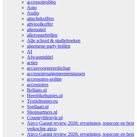
accessoiresbbq
Auto
Audio
attachekoffers
altvioolkoffer
alternatief
allezonnebrillen
Alle school & studieboeken
algemene-party-brillen
AI
Afwasmiddel
acties
accusvoorgereedschap
accessoiresalgemeenreistassen
accessoires-politie
accessoires
Bellatio.nl
Heerlijkehuisjes.nl
Textieltopper.eu
Soellaart.nl
Shoppartners.nl
Countrylifestyle.nl
Airco Garant review 2026: ervaringen, topscore en best
verkochte airco
Airco Garant review 2026: ervaringen, topscore en best