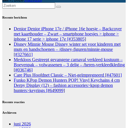
Recente berichten
Denior Denior iPhone 17e / iPhone 16e hoesje – Backcover
met kaarthouder – Zwart – smartphone hoesjes > iphone >
iphone 17 serie > iphone 17e [#353805]
Disney Minnie Mouse Disney winter set voor kinderen met
muts en handschoenen – /disney-figuren/minnie-mouse
[#327661]
Merkloos Gestreept gevangene carnaval verkleed kostuum –
Boevenpak – volwassenen – 3 delig – /heren-verkleedkleding
[#036746]
Care Plus Hoofdnet Classic – Niet-geïmpregneerd [#47601]
Funko KPop Demon Hunters POP! Vinyl Keychains 4 cm
Derpy Display (12) – fashion accessories>kpop demon
hunters>keyrings [#649099]
Recente reacties
Archieven
juni 2026