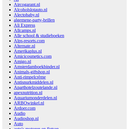
Aircogarant.nl
Alcoholslotauto.nl
Alectobaby.nl
algemene-party-brillen
Ali Express
Allcamps.nl
Alle school & studieboeken
Alps-resorts.com
Alternate.nl
Amerikaplus.nl
Amicicosmetics.com
Amigo.nl
Amsterdamboekbinder.nl
Animals-giftshop.nl
Anti-rimpelcrème
Antisnurkmiddelen.nl
Aparthotelzoutelande.nl
apexnutrition.nl
Aquariumonderdelen.nl
ARBOwinkel.nl
Ardoer.com
Audio
Audioshop.nl
Auto
auto's motoren en fietsen