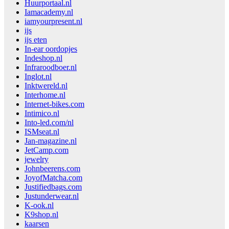
Huurportaal.nl
Iamacademy.nl
iamyourpresent.nl
ijs
ijs eten
In-ear oordopjes
Indeshop.nl
Infraroodboer.nl
Inglot.nl
Inktwereld.nl
Interhome.nl
Internet-bikes.com
Intimico.nl
Into-led.com/nl
ISMseat.nl
Jan-magazine.nl
JetCamp.com
jewelry
Johnbeerens.com
JoyofMatcha.com
Justifiedbags.com
Justunderwear.nl
K-ook.nl
K9shop.nl
kaarsen