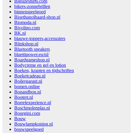
Bigsizeshirts.com
bikers-zonnebrillen
binnenspeelgoed
Bioethanolhaard-shop.nl
Biomoda.nl
Bivolino.com
BK.nl
blauwe-toppers-accessoires
Blinkshop.nl
Bluetooth speakers
bluettipower.eu/nl/
Boardgameshop.nl
Bodycreme en gel en lotion
Boeken, kranten en tijdschriften
Boeketcadeau.nl
Boilergarant.nl
bomen.online
Bonandbon.nl
Bootert.nl
Borrelexperience.nl
Boschmolenplas.nl
Bourgini.com
Bouw
Bouwlampkoning.nl
bouwspeelgoed