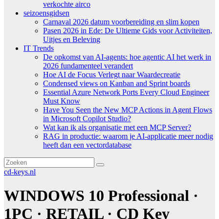
verkochte airco
seizoensgidsen
Carnaval 2026 datum voorbereiding en slim kopen
Pasen 2026 in Ede: De Ultieme Gids voor Activiteiten,
Uitjes en Beleving
IT Trends
De opkomst van AI-agents: hoe agentic AI het werk in
2026 fundamenteel verandert
Hoe AI de Focus Verlegt naar Waardecreatie
Condensed views on Kanban and Sprint boards
Essential Azure Network Ports Every Cloud Engineer
Must Know
Have You Seen the New MCP Actions in Agent Flows
in Microsoft Copilot Studio?
Wat kan ik als organisatie met een MCP Server?
RAG in productie: waarom je AI-applicatie meer nodig
heeft dan een vectordatabase
cd-keys.nl
WINDOWS 10 Professional ·
1PC · RETAIL · CD Key