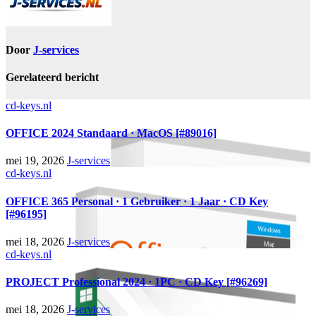
Door
J-services
Gerelateerd bericht
cd-keys.nl
OFFICE 2024 Standaard · MacOS [#89016]
mei 19, 2026
J-services
cd-keys.nl
OFFICE 365 Personal · 1 Gebruiker · 1 Jaar · CD Key
[#96195]
mei 18, 2026
J-services
cd-keys.nl
PROJECT Professional 2024 · 1PC · CD Key [#96269]
mei 18, 2026
J-services