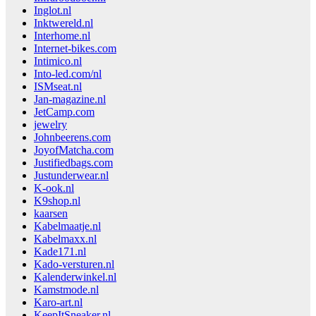
Inglot.nl
Inktwereld.nl
Interhome.nl
Internet-bikes.com
Intimico.nl
Into-led.com/nl
ISMseat.nl
Jan-magazine.nl
JetCamp.com
jewelry
Johnbeerens.com
JoyofMatcha.com
Justifiedbags.com
Justunderwear.nl
K-ook.nl
K9shop.nl
kaarsen
Kabelmaatje.nl
Kabelmaxx.nl
Kade171.nl
Kado-versturen.nl
Kalenderwinkel.nl
Kamstmode.nl
Karo-art.nl
KeepItSneaker.nl