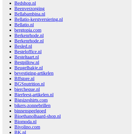
Bedshop.nl
Beenverzorging
Bellabambina.nl
Bellatio-kerstversiering.nl
Bellatio.nl
bergtopia.com
Berkenrhode.nl
Berkenrhode.nl
Besled.nl
Besteloffice.nl
Besteltaart.nl
Bestpillow.nl
Beugelbakje.nl
bevestiging-artikelen
Bffstore.nl
BGSnutrition.nl
biercheque.nl
Bierfeest-artikelen.nl
Bigsizeshirts.com
bikers-zonnebrillen
binnenspeelgoed
Bioethanolhaard-shop.nl
Biomoda.nl
Bivolino.com
BK.nl