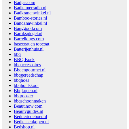
Badjas.com
Badkamerradio.nl
Badkranenwinkel.nl
Bamboo-stories.nl
Bandanawinkel.nl
Banggood.com
Barokspiegel.nl
Barrelkings.com
basecoat en topcoat
Batterijenhuis.nl
bbq
BBQ Boek
bbqaccessoires
Bbqengourmet.nl
bbqgereedschap
bbqhoes
bbqhoutskool
Bbqkopen.nl
bbqrooster
bbqschoonmaken
Beautinow.com
Beautyguides.nl
Bedderiedeboer.nl
Bedkastenkopen.nl
Bedshop.nl