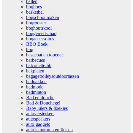
ballen
bbqhoes
basketbal
bbqschoonmaken
bbqrooster
bbqhoutskool
bbqgereedschap
bbqaccessoires
BBQ Boek
bbq
basecoat en topcoat
barbecues
balconette-bh
bakplaten
bagagetrolleysoutdoortassen
badpakken
badmode
badminton
Bad en douche
Bad & Douchegel
Baby luiers & doekjes
autoversterkers
autospeakers
auto-gadgets
auto’s motoren en fietsen