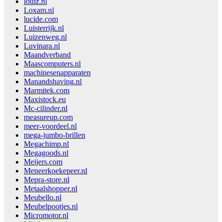
louiz.nl
Loxam.nl
lucide.com
Luisterrijk.nl
Luizenweg.nl
Luvinara.nl
Maandverband
Maascomputers.nl
machinesenapparaten
Manandshaving.nl
Marmitek.com
Maxistock.eu
Mc-cilinder.nl
measureup.com
meer-voordeel.nl
mega-jumbo-brillen
Megachimp.nl
Megagoods.nl
Meijers.com
Meneerkoekepeer.nl
Mepra-store.nl
Metaalshopper.nl
Meubello.nl
Meubelpootjes.nl
Micromotor.nl