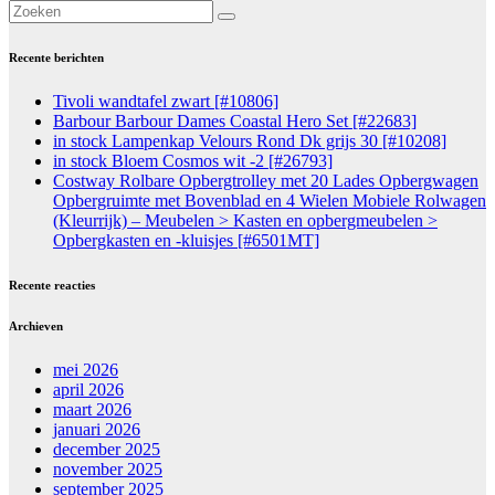
Recente berichten
Tivoli wandtafel zwart [#10806]
Barbour Barbour Dames Coastal Hero Set [#22683]
in stock Lampenkap Velours Rond Dk grijs 30 [#10208]
in stock Bloem Cosmos wit -2 [#26793]
Costway Rolbare Opbergtrolley met 20 Lades Opbergwagen
Opbergruimte met Bovenblad en 4 Wielen Mobiele Rolwagen
(Kleurrijk) – Meubelen > Kasten en opbergmeubelen >
Opbergkasten en -kluisjes [#6501MT]
Recente reacties
Archieven
mei 2026
april 2026
maart 2026
januari 2026
december 2025
november 2025
september 2025