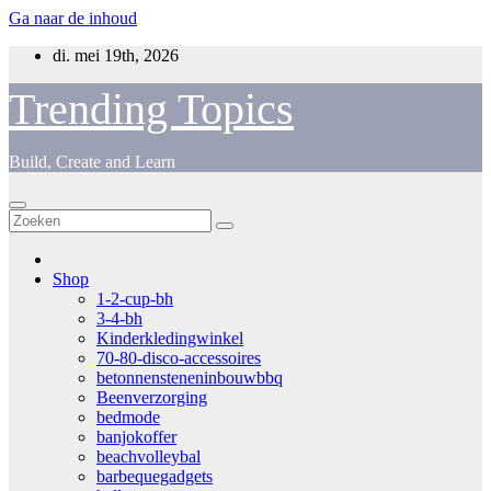
Ga naar de inhoud
di. mei 19th, 2026
Trending Topics
Build, Create and Learn
Shop
1-2-cup-bh
3-4-bh
Kinderkledingwinkel
70-80-disco-accessoires
betonnensteneninbouwbbq
Beenverzorging
bedmode
banjokoffer
beachvolleybal
barbequegadgets