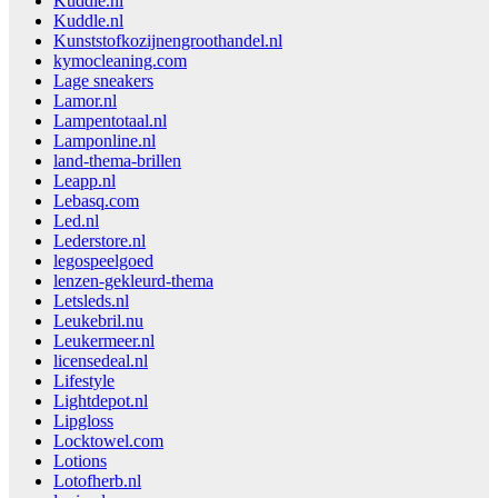
Kuddle.nl
Kuddle.nl
Kunststofkozijnengroothandel.nl
kymocleaning.com
Lage sneakers
Lamor.nl
Lampentotaal.nl
Lamponline.nl
land-thema-brillen
Leapp.nl
Lebasq.com
Led.nl
Lederstore.nl
legospeelgoed
lenzen-gekleurd-thema
Letsleds.nl
Leukebril.nu
Leukermeer.nl
licensedeal.nl
Lifestyle
Lightdepot.nl
Lipgloss
Locktowel.com
Lotions
Lotofherb.nl