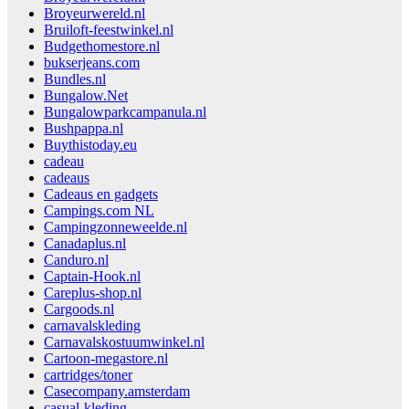
Broyeurwereld.nl
Bruiloft-feestwinkel.nl
Budgethomestore.nl
bukserjeans.com
Bundles.nl
Bungalow.Net
Bungalowparkcampanula.nl
Bushpappa.nl
Buythistoday.eu
cadeau
cadeaus
Cadeaus en gadgets
Campings.com NL
Campingzonneweelde.nl
Canadaplus.nl
Canduro.nl
Captain-Hook.nl
Careplus-shop.nl
Cargoods.nl
carnavalskleding
Carnavalskostuumwinkel.nl
Cartoon-megastore.nl
cartridges/toner
Casecompany.amsterdam
casual-kleding