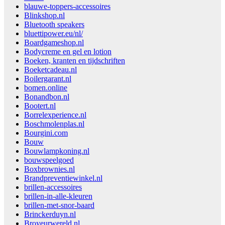
blauwe-toppers-accessoires
Blinkshop.nl
Bluetooth speakers
bluettipower.eu/nl/
Boardgameshop.nl
Bodycreme en gel en lotion
Boeken, kranten en tijdschriften
Boeketcadeau.nl
Boilergarant.nl
bomen.online
Bonandbon.nl
Bootert.nl
Borrelexperience.nl
Boschmolenplas.nl
Bourgini.com
Bouw
Bouwlampkoning.nl
bouwspeelgoed
Boxbrownies.nl
Brandpreventiewinkel.nl
brillen-accessoires
brillen-in-alle-kleuren
brillen-met-snor-baard
Brinckerduyn.nl
Broyeurwereld.nl