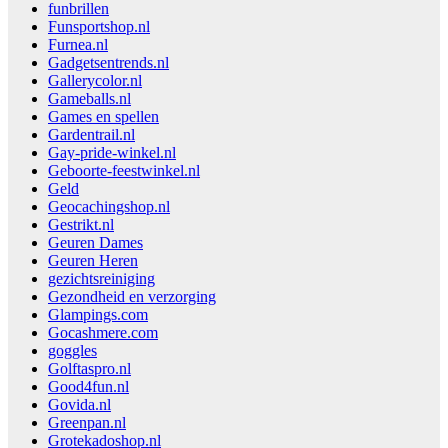
funbrillen
Funsportshop.nl
Furnea.nl
Gadgetsentrends.nl
Gallerycolor.nl
Gameballs.nl
Games en spellen
Gardentrail.nl
Gay-pride-winkel.nl
Geboorte-feestwinkel.nl
Geld
Geocachingshop.nl
Gestrikt.nl
Geuren Dames
Geuren Heren
gezichtsreiniging
Gezondheid en verzorging
Glampings.com
Gocashmere.com
goggles
Golftaspro.nl
Good4fun.nl
Govida.nl
Greenpan.nl
Grotekadoshop.nl