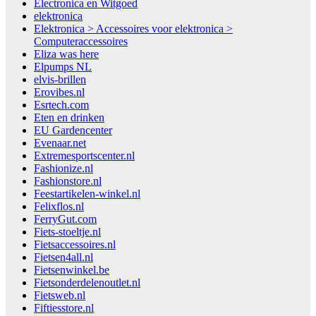
Electronica en Witgoed
elektronica
Elektronica > Accessoires voor elektronica >
Computeraccessoires
Eliza was here
Elpumps NL
elvis-brillen
Erovibes.nl
Esrtech.com
Eten en drinken
EU Gardencenter
Evenaar.net
Extremesportscenter.nl
Fashionize.nl
Fashionstore.nl
Feestartikelen-winkel.nl
Felixflos.nl
FerryGut.com
Fiets-stoeltje.nl
Fietsaccessoires.nl
Fietsen4all.nl
Fietsenwinkel.be
Fietsonderdelenoutlet.nl
Fietsweb.nl
Fiftiesstore.nl