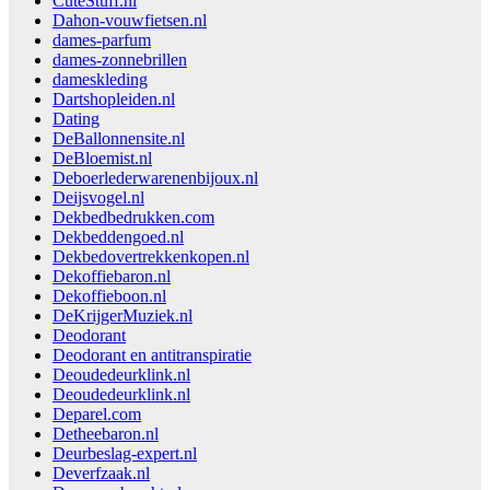
CuteStuff.nl
Dahon-vouwfietsen.nl
dames-parfum
dames-zonnebrillen
dameskleding
Dartshopleiden.nl
Dating
DeBallonnensite.nl
DeBloemist.nl
Deboerlederwarenenbijoux.nl
Deijsvogel.nl
Dekbedbedrukken.com
Dekbeddengoed.nl
Dekbedovertrekkenkopen.nl
Dekoffiebaron.nl
Dekoffieboon.nl
DeKrijgerMuziek.nl
Deodorant
Deodorant en antitranspiratie
Deoudedeurklink.nl
Deoudedeurklink.nl
Deparel.com
Detheebaron.nl
Deurbeslag-expert.nl
Deverfzaak.nl