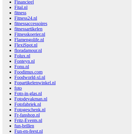
Financieel
Fital.nl
fitness
Fitness24.nl
fitnessaccessoires
fitnessartikelen
Fitnesskoerier.nl
Flamengolife.nl
FlexiSpot.nl
floradamour.nl
Folux.nl
Fonteyn.nl
Fonu.nl
Foodimus.com
Foodworld-xl.nl
Fopartikelenwinkel.nl
foto
Foto-in-glas.nl
Fotodevakman.nl
Fotofabriek.nl
Fotogeschenk.nl
Fr-fanshop.nl
Fritz-Events.nl
fun-brillen
Fun-en-feest.nl