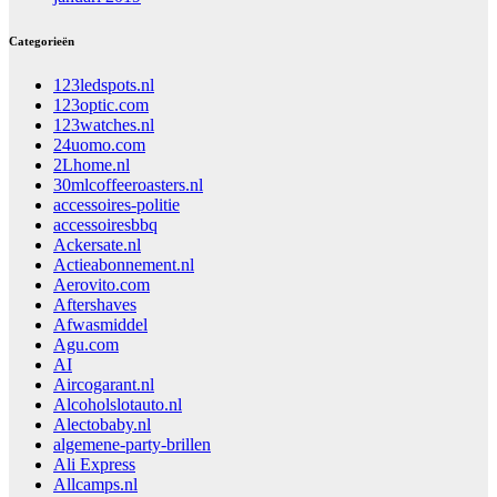
Categorieën
123ledspots.nl
123optic.com
123watches.nl
24uomo.com
2Lhome.nl
30mlcoffeeroasters.nl
accessoires-politie
accessoiresbbq
Ackersate.nl
Actieabonnement.nl
Aerovito.com
Aftershaves
Afwasmiddel
Agu.com
AI
Aircogarant.nl
Alcoholslotauto.nl
Alectobaby.nl
algemene-party-brillen
Ali Express
Allcamps.nl