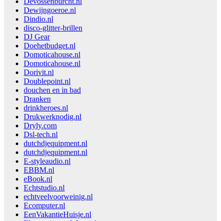
Devossenburcht.nl
Dewijngoeroe.nl
Dindio.nl
disco-glitter-brillen
DJ Gear
Doehetbudget.nl
Domoticahouse.nl
Domoticahouse.nl
Dorivit.nl
Doublepoint.nl
douchen en in bad
Dranken
drinkheroes.nl
Drukwerknodig.nl
Dryly.com
Dsl-tech.nl
dutchdjequipment.nl
dutchdjequipment.nl
E-styleaudio.nl
EBBM.nl
eBook.nl
Echtstudio.nl
echtveelvoorweinig.nl
Ecomputer.nl
EenVakantieHuisje.nl