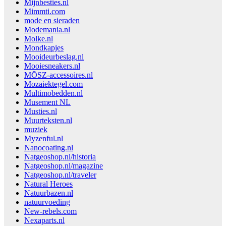
Mijnbesties.nl
Mimmti.com
mode en sieraden
Modemania.nl
Molke.nl
Mondkapjes
Mooideurbeslag.nl
Mooiesneakers.nl
MŌSZ-accessoires.nl
Mozaiektegel.com
Multimobedden.nl
Musement NL
Musties.nl
Muurteksten.nl
muziek
Myzenful.nl
Nanocoating.nl
Natgeoshop.nl/historia
Natgeoshop.nl/magazine
Natgeoshop.nl/traveler
Natural Heroes
Natuurbazen.nl
natuurvoeding
New-rebels.com
Nexaparts.nl