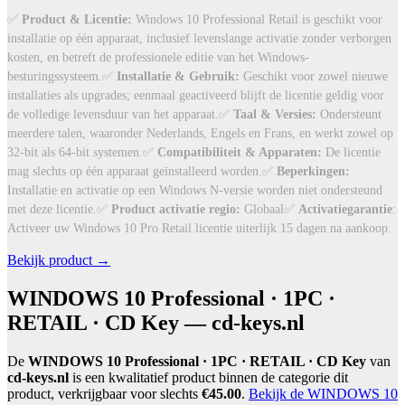
✅
Product & Licentie:
Windows 10 Professional Retail is geschikt voor
installatie op één apparaat, inclusief levenslange activatie zonder verborgen
kosten, en betreft de professionele editie van het Windows-
besturingssysteem.✅
Installatie & Gebruik:
Geschikt voor zowel nieuwe
installaties als upgrades; eenmaal geactiveerd blijft de licentie geldig voor
de volledige levensduur van het apparaat.✅
Taal & Versies:
Ondersteunt
meerdere talen, waaronder Nederlands, Engels en Frans, en werkt zowel op
32-bit als 64-bit systemen.✅
Compatibiliteit & Apparaten:
De licentie
mag slechts op één apparaat geïnstalleerd worden.✅
Beperkingen:
Installatie en activatie op een Windows N-versie worden niet ondersteund
Activatiegarantie
met deze licentie.✅
Product activatie regio
:
Globaal✅
:
Activeer uw Windows 10 Pro Retail licentie uiterlijk 15 dagen na aankoop.
Bekijk product →
WINDOWS 10 Professional · 1PC ·
RETAIL · CD Key — cd-keys.nl
De
WINDOWS 10 Professional · 1PC · RETAIL · CD Key
van
cd-keys.nl
is een kwalitatief product binnen de categorie dit
product, verkrijgbaar voor slechts
€45.00
.
Bekijk de WINDOWS 10