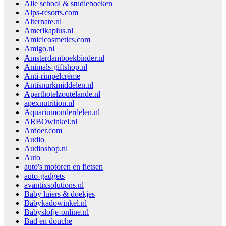
Alle school & studieboeken
Alps-resorts.com
Alternate.nl
Amerikaplus.nl
Amicicosmetics.com
Amigo.nl
Amsterdamboekbinder.nl
Animals-giftshop.nl
Anti-rimpelcrème
Antisnurkmiddelen.nl
Aparthotelzoutelande.nl
apexnutrition.nl
Aquariumonderdelen.nl
ARBOwinkel.nl
Ardoer.com
Audio
Audioshop.nl
Auto
auto's motoren en fietsen
auto-gadgets
avantixsolutions.nl
Baby luiers & doekjes
Babykadowinkel.nl
Babyslofje-online.nl
Bad en douche