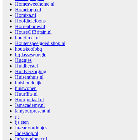
Homesweethome.nl
Hometogo.nl
Homixa.nl
Hoofdtelefoons
Horrenbouw.nl
HouseOfBritain.nl
houtdirect.nl
Houtenspeelgoed-shop.nl
houtskoolbbq
hrglassesgoggle
Huggies
Huidherstel
Huidverzorging
Huisenthuis.nl
huishoudelijk
huiswonen
Huurflits.nl
Huurportaal.nl
Iamacademy.nl
iamyourpresent.nl
ijs
ijs eten
In-ear oordopjes
Indeshop.nl
Infraroodboer.nl