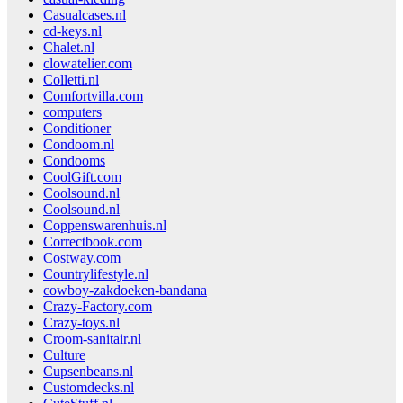
Casualcases.nl
cd-keys.nl
Chalet.nl
clowatelier.com
Colletti.nl
Comfortvilla.com
computers
Conditioner
Condoom.nl
Condooms
CoolGift.com
Coolsound.nl
Coolsound.nl
Coppenswarenhuis.nl
Correctbook.com
Costway.com
Countrylifestyle.nl
cowboy-zakdoeken-bandana
Crazy-Factory.com
Crazy-toys.nl
Croom-sanitair.nl
Culture
Cupsenbeans.nl
Customdecks.nl