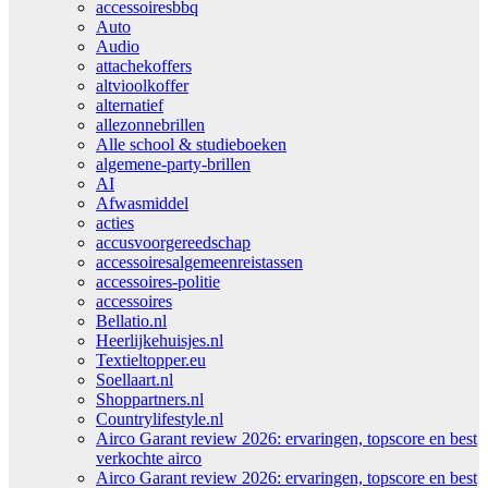
accessoiresbbq
Auto
Audio
attachekoffers
altvioolkoffer
alternatief
allezonnebrillen
Alle school & studieboeken
algemene-party-brillen
AI
Afwasmiddel
acties
accusvoorgereedschap
accessoiresalgemeenreistassen
accessoires-politie
accessoires
Bellatio.nl
Heerlijkehuisjes.nl
Textieltopper.eu
Soellaart.nl
Shoppartners.nl
Countrylifestyle.nl
Airco Garant review 2026: ervaringen, topscore en best
verkochte airco
Airco Garant review 2026: ervaringen, topscore en best