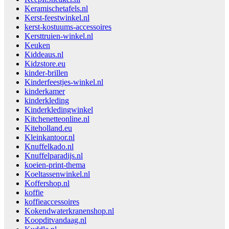
Keramischetafels.nl
Kerst-feestwinkel.nl
kerst-kostuums-accessoires
Kersttruien-winkel.nl
Keuken
Kiddeaus.nl
Kidzstore.eu
kinder-brillen
Kinderfeestjes-winkel.nl
kinderkamer
kinderkleding
Kinderkledingwinkel
Kitchenetteonline.nl
Kiteholland.eu
Kleinkantoor.nl
Knuffelkado.nl
Knuffelparadijs.nl
koeien-print-thema
Koeltassenwinkel.nl
Koffershop.nl
koffie
koffieaccessoires
Kokendwaterkranenshop.nl
Koopditvandaag.nl