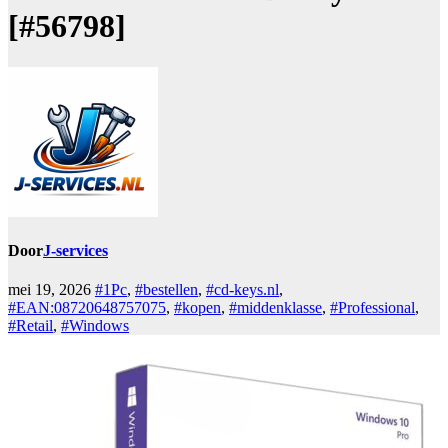
[#56798]
Door
J-services
mei 19, 2026
#1Pc
,
#bestellen
,
#cd-keys.nl
,
#EAN:08720648757075
,
#kopen
,
#middenklasse
,
#Professional
,
#Retail
,
#Windows