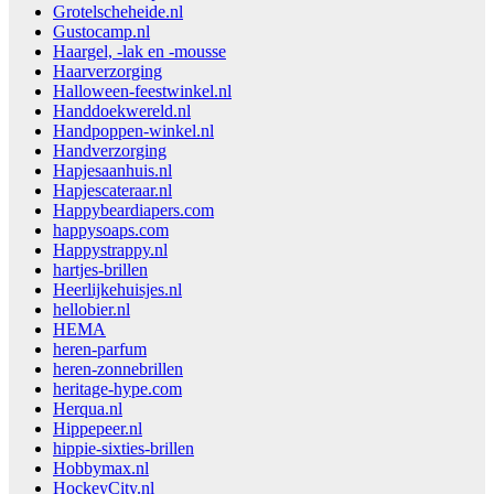
Grotelscheheide.nl
Gustocamp.nl
Haargel, -lak en -mousse
Haarverzorging
Halloween-feestwinkel.nl
Handdoekwereld.nl
Handpoppen-winkel.nl
Handverzorging
Hapjesaanhuis.nl
Hapjescateraar.nl
Happybeardiapers.com
happysoaps.com
Happystrappy.nl
hartjes-brillen
Heerlijkehuisjes.nl
hellobier.nl
HEMA
heren-parfum
heren-zonnebrillen
heritage-hype.com
Herqua.nl
Hippepeer.nl
hippie-sixties-brillen
Hobbymax.nl
HockeyCity.nl