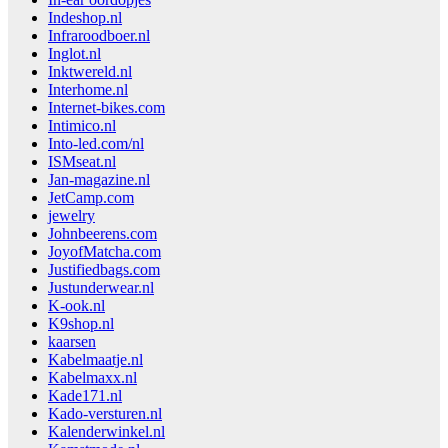
Indeshop.nl
Infraroodboer.nl
Inglot.nl
Inktwereld.nl
Interhome.nl
Internet-bikes.com
Intimico.nl
Into-led.com/nl
ISMseat.nl
Jan-magazine.nl
JetCamp.com
jewelry
Johnbeerens.com
JoyofMatcha.com
Justifiedbags.com
Justunderwear.nl
K-ook.nl
K9shop.nl
kaarsen
Kabelmaatje.nl
Kabelmaxx.nl
Kade171.nl
Kado-versturen.nl
Kalenderwinkel.nl