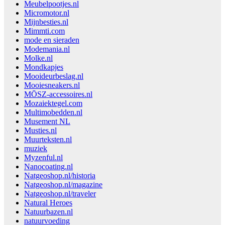
Meubelpootjes.nl
Micromotor.nl
Mijnbesties.nl
Mimmti.com
mode en sieraden
Modemania.nl
Molke.nl
Mondkapjes
Mooideurbeslag.nl
Mooiesneakers.nl
MŌSZ-accessoires.nl
Mozaiektegel.com
Multimobedden.nl
Musement NL
Musties.nl
Muurteksten.nl
muziek
Myzenful.nl
Nanocoating.nl
Natgeoshop.nl/historia
Natgeoshop.nl/magazine
Natgeoshop.nl/traveler
Natural Heroes
Natuurbazen.nl
natuurvoeding