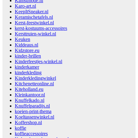
Kamstmode.nl
Karo-art.nl
KeepItSneaker.nl
Keramischetafels.nl
Kerst-feestwinkel.nl
kerst-kostuums-accessoires
Kersttruien-winkel.nl
Keuken
Kiddeaus.nl
Kidzstore.eu
kinder-brillen
Kinderfeestjes-winkel.nl
kinderkamer
kinderkleding
Kinderkledingwinkel
Kitchenetteonline.nl
Kiteholland.eu
Kleinkantoor.nl
Knuffelkado.nl
Knuffelparadijs.nl
koeien-print-thema
Koeltassenwinkel.nl
Koffershop.nl
koffie
koffieaccessoires