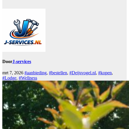
Door
J-services
mrt 7, 2026
#aanbieding
,
#bestellen
,
#Deijsvogel.nl
,
#kopen
,
#Lodge
,
#Wellness