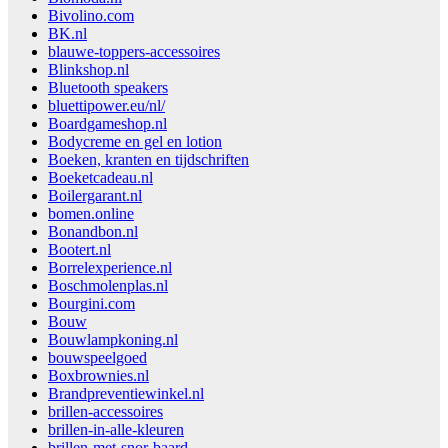
Bivolino.com
BK.nl
blauwe-toppers-accessoires
Blinkshop.nl
Bluetooth speakers
bluettipower.eu/nl/
Boardgameshop.nl
Bodycreme en gel en lotion
Boeken, kranten en tijdschriften
Boeketcadeau.nl
Boilergarant.nl
bomen.online
Bonandbon.nl
Bootert.nl
Borrelexperience.nl
Boschmolenplas.nl
Bourgini.com
Bouw
Bouwlampkoning.nl
bouwspeelgoed
Boxbrownies.nl
Brandpreventiewinkel.nl
brillen-accessoires
brillen-in-alle-kleuren
brillen-met-snor-baard