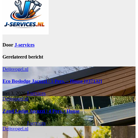
Door
J-services
Gerelateerd bericht
Deijsvogel.nl
Eco Boslodge Jacuzzi | 5 Pers. – House [#37132]
mei 3, 2026
J-services
Deijsvogel.nl
Zand Lodge Jacuzzi | 4 Pers. | House
mei 3, 2026
J-services
Deijsvogel.nl