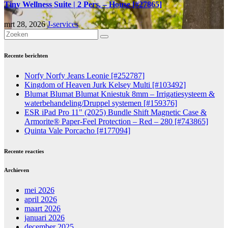
Tiny Wellness Suite | 2 Pers. – House [#27865]
mrt 28, 2026
J-services
Recente berichten
Norfy Norfy Jeans Leonie [#252787]
Kingdom of Heaven Jurk Kelsey Multi [#103492]
Blumat Blumat Blumat Kniestuk 8mm – Irrigatiesysteem &
waterbehandeling/Druppel systemen [#159376]
ESR iPad Pro 11" (2025) Bundle Shift Magnetic Case &
Armorite® Paper-Feel Protection – Red – 280 [#743865]
Quinta Vale Porcacho [#177094]
Recente reacties
Archieven
mei 2026
april 2026
maart 2026
januari 2026
december 2025