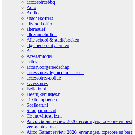
accessoiresbbq
Auto
Audio
attachekoffers
altvioolkoffer
alternatief
allezonnebrillen
Alle school & studieboeken
algemene-party-brillen
AI
Afwasmiddel
acties
accusvoorgereedschap
accessoiresalgemeenreistassen
accessoires-politie
accessoires
Bellatio.nl
Heerlijkehuisjes.nl
Textieltopper.eu
Soellaart.nl
Shoppartners.nl
Countrylifestyle.nl
Airco Garant review 2026: ervaringen, topscore en best
verkochte airco
Airco Garant review 2026: ervaringen, topscore en best