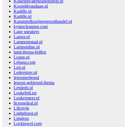
Kokendwaterkranenshop.nl
Koopditvandaag.nl
Kuddle.nl
Kuddle.nl
Kunststofkozijnengroothandel.nl
kymocleaning.com
Lage sneakers
Lamor.nl
Lampentotaal.nl
Lamponline.nl
land-thema-brillen
Leapp.nl
Lebasq.com
Led.nl
Lederstore.nl
legospeelgoed
lenzen-gekleurd-thema
Letsleds.nl
Leukebril.nu
Leukermeer.nl
licensedeal.nl
Lifestyle
Lightdepot.nl
Lipgloss
Locktowel.com