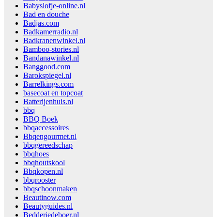
Babyslofje-online.nl
Bad en douche
Badjas.com
Badkamerradio.nl
Badkranenwinkel.nl
Bamboo-stories.nl
Bandanawinkel.nl
Banggood.com
Barokspiegel.nl
Barrelkings.com
basecoat en topcoat
Batterijenhuis.nl
bbq
BBQ Boek
bbqaccessoires
Bbqengourmet.nl
bbqgereedschap
bbqhoes
bbqhoutskool
Bbqkopen.nl
bbqrooster
bbqschoonmaken
Beautinow.com
Beautyguides.nl
Bedderiedeboer.nl