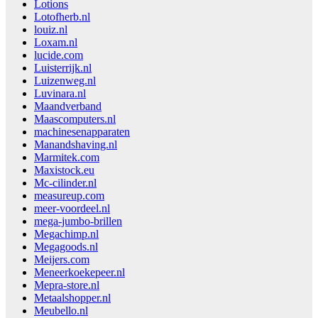
Lotions
Lotofherb.nl
louiz.nl
Loxam.nl
lucide.com
Luisterrijk.nl
Luizenweg.nl
Luvinara.nl
Maandverband
Maascomputers.nl
machinesenapparaten
Manandshaving.nl
Marmitek.com
Maxistock.eu
Mc-cilinder.nl
measureup.com
meer-voordeel.nl
mega-jumbo-brillen
Megachimp.nl
Megagoods.nl
Meijers.com
Meneerkoekepeer.nl
Mepra-store.nl
Metaalshopper.nl
Meubello.nl