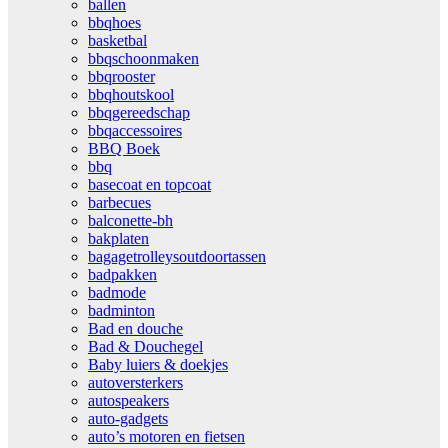
ballen
bbqhoes
basketbal
bbqschoonmaken
bbqrooster
bbqhoutskool
bbqgereedschap
bbqaccessoires
BBQ Boek
bbq
basecoat en topcoat
barbecues
balconette-bh
bakplaten
bagagetrolleysoutdoortassen
badpakken
badmode
badminton
Bad en douche
Bad & Douchegel
Baby luiers & doekjes
autoversterkers
autospeakers
auto-gadgets
auto’s motoren en fietsen