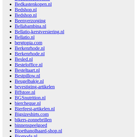
Bedkastenkopen.nl
Bedshop.nl
Bedshop.nl
Beenverzorging
Bellabambina.nl
Bellatio-kerstversiering.nl
Bellatio.nl
bergtopia.com
Berkenrhode.nl
Berkenrhode.nl
Besled.nl
Besteloffice.nl
Besteltaart.nl
Bestpillow.nl
Beugelbakje.nl
bevestiging-artikelen
Bffstore.nl
BGSnutrition.nl
biercheque.nl
Bierfeest-artikelen.nl
Bigsizeshirts.com
bikers-zonnebrillen
binnenspeelgoed
Bioethanolhaard-shop.nl
Biomoda.nl