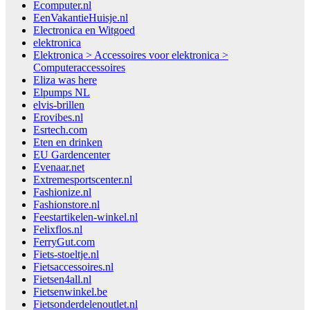
Ecomputer.nl
EenVakantieHuisje.nl
Electronica en Witgoed
elektronica
Elektronica > Accessoires voor elektronica >
Computeraccessoires
Eliza was here
Elpumps NL
elvis-brillen
Erovibes.nl
Esrtech.com
Eten en drinken
EU Gardencenter
Evenaar.net
Extremesportscenter.nl
Fashionize.nl
Fashionstore.nl
Feestartikelen-winkel.nl
Felixflos.nl
FerryGut.com
Fiets-stoeltje.nl
Fietsaccessoires.nl
Fietsen4all.nl
Fietsenwinkel.be
Fietsonderdelenoutlet.nl