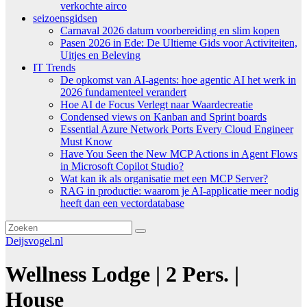
verkochte airco
seizoensgidsen
Carnaval 2026 datum voorbereiding en slim kopen
Pasen 2026 in Ede: De Ultieme Gids voor Activiteiten,
Uitjes en Beleving
IT Trends
De opkomst van AI-agents: hoe agentic AI het werk in
2026 fundamenteel verandert
Hoe AI de Focus Verlegt naar Waardecreatie
Condensed views on Kanban and Sprint boards
Essential Azure Network Ports Every Cloud Engineer
Must Know
Have You Seen the New MCP Actions in Agent Flows
in Microsoft Copilot Studio?
Wat kan ik als organisatie met een MCP Server?
RAG in productie: waarom je AI-applicatie meer nodig
heeft dan een vectordatabase
Deijsvogel.nl
Wellness Lodge | 2 Pers. |
House