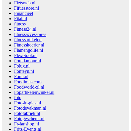
Fietsweb.nl
Fiftiesstore.nl
Financieel
Fital.nl
fitness
Fitness24.nl
fitnessaccessoires
fitnessartikelen
Fitnesskoerier.nl
Flamengolife.nl
FlexiSpot.nl
floradamour.nl
Folux.nl
Fonteyn.nl
Fonu.nl
Foodimus.com
Foodworld-xl.nl
Fopartikelenwinkel.nl
foto
Foto-in-glas.nl
Fotodevakman.nl
Fotofabriek.nl
Fotogeschenk.nl
Fr-fanshop.nl
Fritz-Events.nl