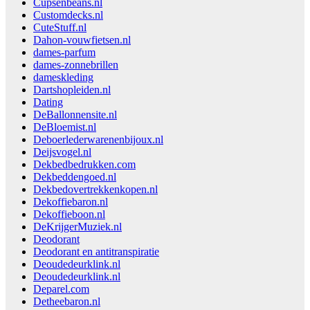
Cupsenbeans.nl
Customdecks.nl
CuteStuff.nl
Dahon-vouwfietsen.nl
dames-parfum
dames-zonnebrillen
dameskleding
Dartshopleiden.nl
Dating
DeBallonnensite.nl
DeBloemist.nl
Deboerlederwarenenbijoux.nl
Deijsvogel.nl
Dekbedbedrukken.com
Dekbeddengoed.nl
Dekbedovertrekkenkopen.nl
Dekoffiebaron.nl
Dekoffieboon.nl
DeKrijgerMuziek.nl
Deodorant
Deodorant en antitranspiratie
Deoudedeurklink.nl
Deoudedeurklink.nl
Deparel.com
Detheebaron.nl