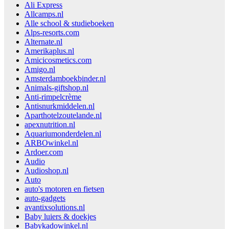
Ali Express
Allcamps.nl
Alle school & studieboeken
Alps-resorts.com
Alternate.nl
Amerikaplus.nl
Amicicosmetics.com
Amigo.nl
Amsterdamboekbinder.nl
Animals-giftshop.nl
Anti-rimpelcrème
Antisnurkmiddelen.nl
Aparthotelzoutelande.nl
apexnutrition.nl
Aquariumonderdelen.nl
ARBOwinkel.nl
Ardoer.com
Audio
Audioshop.nl
Auto
auto's motoren en fietsen
auto-gadgets
avantixsolutions.nl
Baby luiers & doekjes
Babykadowinkel.nl