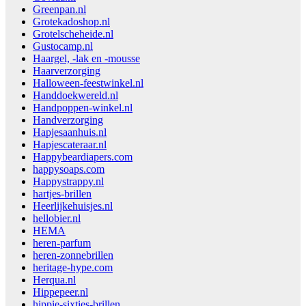
Greenpan.nl
Grotekadoshop.nl
Grotelscheheide.nl
Gustocamp.nl
Haargel, -lak en -mousse
Haarverzorging
Halloween-feestwinkel.nl
Handdoekwereld.nl
Handpoppen-winkel.nl
Handverzorging
Hapjesaanhuis.nl
Hapjescateraar.nl
Happybeardiapers.com
happysoaps.com
Happystrappy.nl
hartjes-brillen
Heerlijkehuisjes.nl
hellobier.nl
HEMA
heren-parfum
heren-zonnebrillen
heritage-hype.com
Herqua.nl
Hippepeer.nl
hippie-sixties-brillen