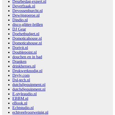
Deurbeslag-expert.nl
Deverfzaak.nl
Devossenburcht.nl
Dewijngoeroe.nl
Dindio.nl
disco-glitter-brillen
DJ Gear
Doehetbudget.nl
Domoticahouse.nl
Domoticahouse.nl
Dorivit.nl
Doublepoint.nl
douchen en in bad
Dranken
drinkheroes.nl
Drukwerknodig.nl
Dryly.com
Dsl-tech.nl
dutchdjequipment.nl
dutchdjequipment.nl
E-styleaudio.nl
EBBM.nl
eBook.nl
Echtstudio.nl
echtveelvoorweinig.nl