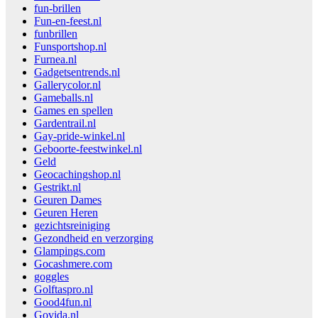
fun-brillen
Fun-en-feest.nl
funbrillen
Funsportshop.nl
Furnea.nl
Gadgetsentrends.nl
Gallerycolor.nl
Gameballs.nl
Games en spellen
Gardentrail.nl
Gay-pride-winkel.nl
Geboorte-feestwinkel.nl
Geld
Geocachingshop.nl
Gestrikt.nl
Geuren Dames
Geuren Heren
gezichtsreiniging
Gezondheid en verzorging
Glampings.com
Gocashmere.com
goggles
Golftaspro.nl
Good4fun.nl
Govida.nl