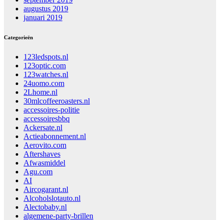
augustus 2019
januari 2019
Categorieën
123ledspots.nl
123optic.com
123watches.nl
24uomo.com
2Lhome.nl
30mlcoffeeroasters.nl
accessoires-politie
accessoiresbbq
Ackersate.nl
Actieabonnement.nl
Aerovito.com
Aftershaves
Afwasmiddel
Agu.com
AI
Aircogarant.nl
Alcoholslotauto.nl
Alectobaby.nl
algemene-party-brillen