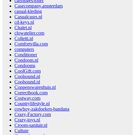
cartridges/toner
Casecompany.amsterdam
casual-kleding
Casualcases.nl
cd-keys.nl
Chalet.nl
clowatelier.com
Colletti.nl
Comfortvilla.com
computers
Conditioner
Condoom.nl
Condooms
CoolGift.com
Coolsound.nl
Coolsound.nl
Coppenswarenhuis.nl
Correctbook.com
Costway.com
Countrylifestyle.nl
cowboy-zakdoeken-bandana
Crazy-Factory.com
Crazy-toys.nl
Croom-sanitair.nl
Culture