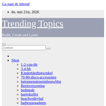
Ga naar de inhoud
do. mei 21st, 2026
Trending Topics
Build, Create and Learn
Shop
1-2-cup-bh
3-4-bh
Kinderkledingwinkel
70-80-disco-accessoires
betonnensteneninbouwbbq
Beenverzorging
bedmode
banjokoffer
beachvolleybal
barbequegadgets