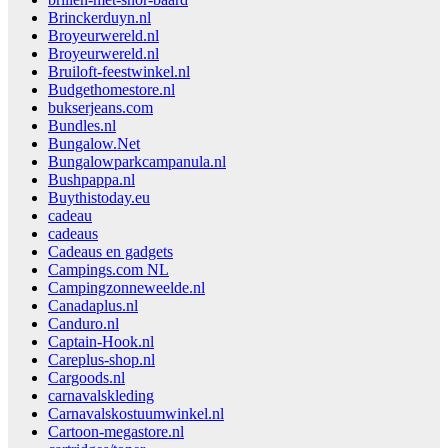
Brinckerduyn.nl
Broyeurwereld.nl
Broyeurwereld.nl
Bruiloft-feestwinkel.nl
Budgethomestore.nl
bukserjeans.com
Bundles.nl
Bungalow.Net
Bungalowparkcampanula.nl
Bushpappa.nl
Buythistoday.eu
cadeau
cadeaus
Cadeaus en gadgets
Campings.com NL
Campingzonneweelde.nl
Canadaplus.nl
Canduro.nl
Captain-Hook.nl
Careplus-shop.nl
Cargoods.nl
carnavalskleding
Carnavalskostuumwinkel.nl
Cartoon-megastore.nl