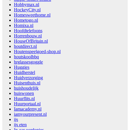
Hobbymax.nl
HockeyCity.nl
Homesweethome.nl
Hometogo.nl
Homixa.nl
Hoofdtelefoons
Horrenbouw.nl
HouseOfBritain.nl
houtdirect.nl
Houtenspeelgoed-shop.nl
houtskoolbbq
hrglassesgoggle
Huggies
Huidherstel
Huidverzorging
Huisenthuis.nl
huishoudelijk
huiswonen
Huurflits.nl
Huurportaal.nl
Iamacademy.nl
iamyourpresent.nl
ijs
ijs eten
In-ear oordopjes