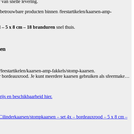
 van snelle levering.
 betrouwbare producten binnen /feestartikelen/kaarsen-amp-
 – 5 x 8 cm – 18 branduren
snel thuis.
ren
feestartikelen/kaarsen-amp-fakkels/stomp-kaarsen.
ur bordeauxrood. Je kunt meerdere kaarsen gebruiken als sfeermake…
rijs en beschikbaarheid hier.
 Cilinderkaarsen/stompkaarsen – set 4x – bordeauxrood – 5 x 8 cm –