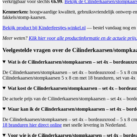
verkrijgbaar voor slechts
€6.99
.
Bekijk de Cilinderkaarsen/stompkaars
Kenmerken:
hoogwaardige kwaliteit, gebruiksvriendelijk ontwerp en
fakkels/stomp-kaarsen.
Bekijk product bij Kinderfeestjes-winkel.nl
— bestel vandaag nog en
Meer weten?
Klik hier voor alle productinformatie en de actuele prijs
Veelgestelde vragen over de Cilinderkaarsen/stompka
Wat is de Cilinderkaarsen/stompkaarsen – set 4x – bordeauxr
De Cilinderkaarsen/stompkaarsen – set 4x – bordeauxrood – 5 x 8 cm 
Cilinderkaarsen/stompkaarsen 5 x 8 cm met 18 branduren, set van 4x
Wat kost de Cilinderkaarsen/stompkaarsen – set 4x – bordeau
De actuele prijs van de Cilinderkaarsen/stompkaarsen – set 4x – bor
Waar kan ik de Cilinderkaarsen/stompkaarsen – set 4x – bor
De Cilinderkaarsen/stompkaarsen – set 4x – bordeauxrood – 5 x 8 cm 
18 branduren hier direct online
met snelle levering in Nederland.
Voor wie is de Cilinderkaarsen/stompkaarsen – set 4x – borde