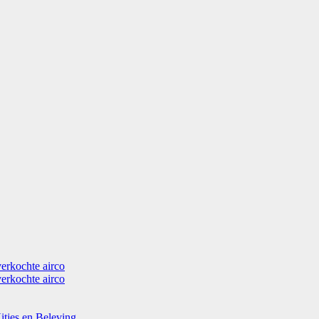
verkochte airco
verkochte airco
itjes en Beleving