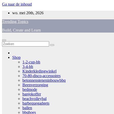
Ga naar de inhoud
wo. mei 20th, 2026
Trending Topics
Build, Create and Learn
Shop
1-2-cup-bh
3-4-bh
Kinderkledingwinkel
70-80-disco-accessoires
betonnensteneninbouwbbq
Beenverzorging
bedmode
banjokoffer
beachvolleybal
barbequegadgets
ballen
bbqhoes