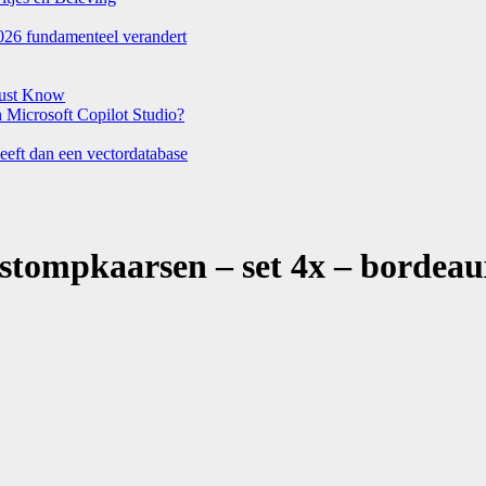
026 fundamenteel verandert
Must Know
Microsoft Copilot Studio?
eeft dan een vectordatabase
stompkaarsen – set 4x – bordeaux