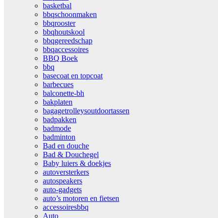
basketbal
bbqschoonmaken
bbqrooster
bbqhoutskool
bbqgereedschap
bbqaccessoires
BBQ Boek
bbq
basecoat en topcoat
barbecues
balconette-bh
bakplaten
bagagetrolleysoutdoortassen
badpakken
badmode
badminton
Bad en douche
Bad & Douchegel
Baby luiers & doekjes
autoversterkers
autospeakers
auto-gadgets
auto’s motoren en fietsen
accessoiresbbq
Auto