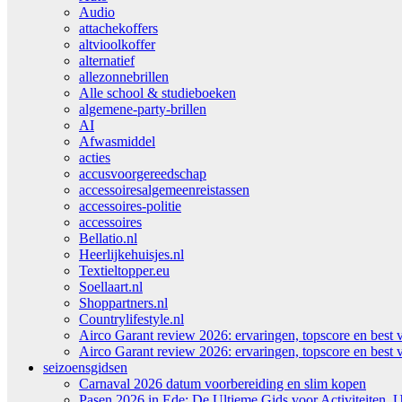
Audio
attachekoffers
altvioolkoffer
alternatief
allezonnebrillen
Alle school & studieboeken
algemene-party-brillen
AI
Afwasmiddel
acties
accusvoorgereedschap
accessoiresalgemeenreistassen
accessoires-politie
accessoires
Bellatio.nl
Heerlijkehuisjes.nl
Textieltopper.eu
Soellaart.nl
Shoppartners.nl
Countrylifestyle.nl
Airco Garant review 2026: ervaringen, topscore en best 
Airco Garant review 2026: ervaringen, topscore en best 
seizoensgidsen
Carnaval 2026 datum voorbereiding en slim kopen
Pasen 2026 in Ede: De Ultieme Gids voor Activiteiten, U