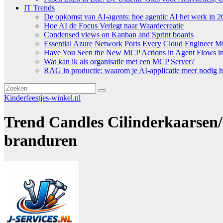
IT Trends
De opkomst van AI-agents: hoe agentic AI het werk in 2
Hoe AI de Focus Verlegt naar Waardecreatie
Condensed views on Kanban and Sprint boards
Essential Azure Network Ports Every Cloud Engineer 
Have You Seen the New MCP Actions in Agent Flows in 
Wat kan ik als organisatie met een MCP Server?
RAG in productie: waarom je AI-applicatie meer nodig h
Kinderfeestjes-winkel.nl
Trend Candles Cilinderkaarsen/
branduren