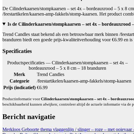
De Cilinderkaarsen/stompkaarsen – set 4x – bordeauxrood – 5 x 8 cm 
/feestartikelen/kaarsen-amp-fakkels/stomp-kaarsen. Het product combin
Is de Cilinderkaarsen/stompkaarsen – set 4x – bordeauxrood 
Trend Candles staat bekend als een betrouwbaar merk binnen /feestar
branduren biedt een goede prijs-kwaliteitverhouding voor €6.99 en i
Specificaties
Productspecificaties — Cilinderkaarsen/stompkaarsen – set 4x –
bordeauxrood – 5 x 8 cm – 18 branduren
Merk
Trend Candles
Categorie
/feestartikelen/kaarsen-amp-fakkels/stomp-kaarsen
Prijs (indicatief)
€6.99
Productinformatie voor
Cilinderkaarsen/stompkaarsen – set 4x – bordeauxrood
beschikbaarheid kunnen afwijken; controleer altijd de actuele informatie via de 
Bericht navigatie
Merkloos Geboorte thema vlaggenlijn / slinger – roze – met ooievaar