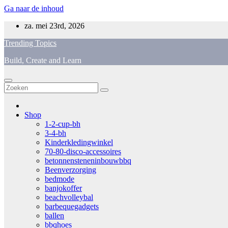
Ga naar de inhoud
za. mei 23rd, 2026
Trending Topics
Build, Create and Learn
Shop
1-2-cup-bh
3-4-bh
Kinderkledingwinkel
70-80-disco-accessoires
betonnensteneninbouwbbq
Beenverzorging
bedmode
banjokoffer
beachvolleybal
barbequegadgets
ballen
bbqhoes