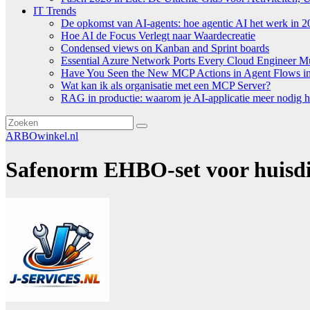
IT Trends
De opkomst van AI-agents: hoe agentic AI het werk in 2
Hoe AI de Focus Verlegt naar Waardecreatie
Condensed views on Kanban and Sprint boards
Essential Azure Network Ports Every Cloud Engineer 
Have You Seen the New MCP Actions in Agent Flows in 
Wat kan ik als organisatie met een MCP Server?
RAG in productie: waarom je AI-applicatie meer nodig h
ARBOwinkel.nl
Safenorm EHBO-set voor huisd