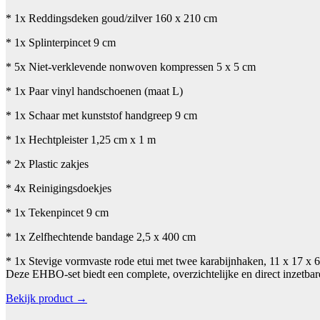
* 1x Reddingsdeken goud/zilver 160 x 210 cm
* 1x Splinterpincet 9 cm
* 5x Niet-verklevende nonwoven kompressen 5 x 5 cm
* 1x Paar vinyl handschoenen (maat L)
* 1x Schaar met kunststof handgreep 9 cm
* 1x Hechtpleister 1,25 cm x 1 m
* 2x Plastic zakjes
* 4x Reinigingsdoekjes
* 1x Tekenpincet 9 cm
* 1x Zelfhechtende bandage 2,5 x 400 cm
* 1x Stevige vormvaste rode etui met twee karabijnhaken, 11 x 17 x 
Deze EHBO-set biedt een complete, overzichtelijke en direct inzetba
Bekijk product →