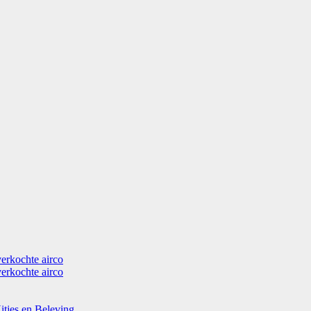
verkochte airco
verkochte airco
itjes en Beleving