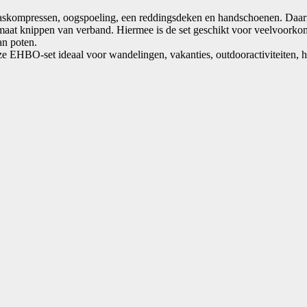
askompressen, oogspoeling, een reddingsdeken en handschoenen. Daarnaa
p maat knippen van verband. Hiermee is de set geschikt voor veelvoork
an poten.
ze EHBO-set ideaal voor wandelingen, vakanties, outdooractiviteiten, h