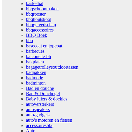
basketbal
bbqschoonmaken
bbqrooster
bbqhoutskool
bbqgereedschap
bbqaccessoires
BBQ Boek
bbq
basecoat en topcoat
barbecues
balconette-bh
bakplaten
bagagetrolleysoutdoortassen
badpakken
badmode
badminton
Bad en douche
Bad & Douchegel
Baby luiers & doekjes
autoversterkers
autospeakers
auto-gadgets
auto’s motoren en fietsen
accessoiresbbq
Auto