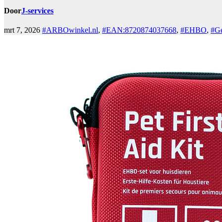
Door
J-services
mrt 7, 2026
#ARBOwinkel.nl
,
#EAN:8720874037668
,
#EHBO
,
#Ge