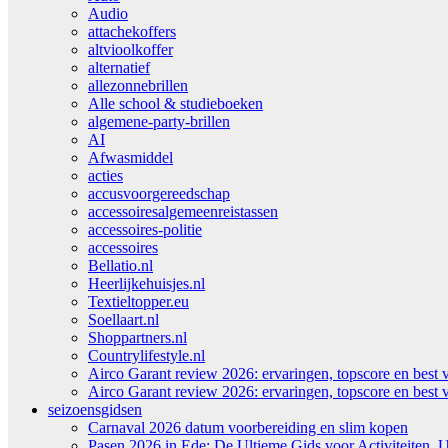
Audio
attachekoffers
altvioolkoffer
alternatief
allezonnebrillen
Alle school & studieboeken
algemene-party-brillen
AI
Afwasmiddel
acties
accusvoorgereedschap
accessoiresalgemeenreistassen
accessoires-politie
accessoires
Bellatio.nl
Heerlijkehuisjes.nl
Textieltopper.eu
Soellaart.nl
Shoppartners.nl
Countrylifestyle.nl
Airco Garant review 2026: ervaringen, topscore en best 
Airco Garant review 2026: ervaringen, topscore en best 
seizoensgidsen
Carnaval 2026 datum voorbereiding en slim kopen
Pasen 2026 in Ede: De Ultieme Gids voor Activiteiten, U