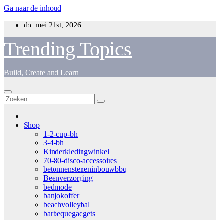
Ga naar de inhoud
do. mei 21st, 2026
Trending Topics
Build, Create and Learn
Shop
1-2-cup-bh
3-4-bh
Kinderkledingwinkel
70-80-disco-accessoires
betonnensteneninbouwbbq
Beenverzorging
bedmode
banjokoffer
beachvolleybal
barbequegadgets