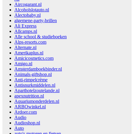
Aircogarant.nl
Alcoholslotauto.nl
Alectobaby.nl
algemene-party-brillen
Ali Express
Allcamps.nl
Alle school & studieboeken
Alps-resorts.com
Alternate.nl
Amerikaplus.nl
Amicicosmetics.com
Amigo.nl
Amsterdamboekbinder.nl
Animals-giftshop.nl
Anti-rimpelcrème
Antisnurkmiddelen.nl
Aparthotelzoutelande.nl
apexnutrition.nl
Aquariumonderdelen.nl
ARBOwinkel.nl
Ardoer.com
Audio
Audioshop.nl
Auto
auto's motoren en fietsen