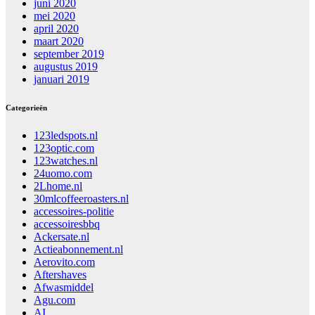
juni 2020
mei 2020
april 2020
maart 2020
september 2019
augustus 2019
januari 2019
Categorieën
123ledspots.nl
123optic.com
123watches.nl
24uomo.com
2Lhome.nl
30mlcoffeeroasters.nl
accessoires-politie
accessoiresbbq
Ackersate.nl
Actieabonnement.nl
Aerovito.com
Aftershaves
Afwasmiddel
Agu.com
AI