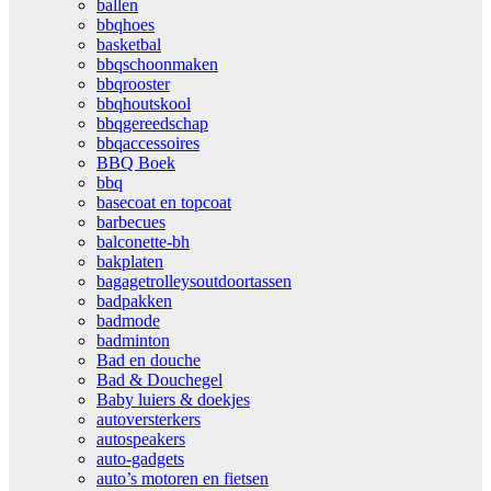
ballen
bbqhoes
basketbal
bbqschoonmaken
bbqrooster
bbqhoutskool
bbqgereedschap
bbqaccessoires
BBQ Boek
bbq
basecoat en topcoat
barbecues
balconette-bh
bakplaten
bagagetrolleysoutdoortassen
badpakken
badmode
badminton
Bad en douche
Bad & Douchegel
Baby luiers & doekjes
autoversterkers
autospeakers
auto-gadgets
auto’s motoren en fietsen