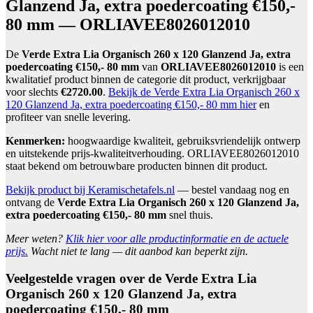
Glanzend Ja, extra poedercoating €150,-
80 mm — ORLIAVEE8026012010
De
Verde Extra Lia Organisch 260 x 120 Glanzend Ja, extra
poedercoating €150,- 80 mm
van
ORLIAVEE8026012010
is een
kwalitatief product binnen de categorie dit product, verkrijgbaar
voor slechts
€2720.00
.
Bekijk de Verde Extra Lia Organisch 260 x
120 Glanzend Ja, extra poedercoating €150,- 80 mm hier
en
profiteer van snelle levering.
Kenmerken:
hoogwaardige kwaliteit, gebruiksvriendelijk ontwerp
en uitstekende prijs-kwaliteitverhouding. ORLIAVEE8026012010
staat bekend om betrouwbare producten binnen dit product.
Bekijk product bij Keramischetafels.nl
— bestel vandaag nog en
ontvang de
Verde Extra Lia Organisch 260 x 120 Glanzend Ja,
extra poedercoating €150,- 80 mm
snel thuis.
Meer weten?
Klik hier voor alle productinformatie en de actuele
prijs.
Wacht niet te lang — dit aanbod kan beperkt zijn.
Veelgestelde vragen over de Verde Extra Lia
Organisch 260 x 120 Glanzend Ja, extra
poedercoating €150,- 80 mm