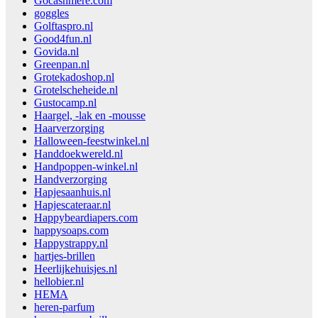
Gocashmere.com
goggles
Golftaspro.nl
Good4fun.nl
Govida.nl
Greenpan.nl
Grotekadoshop.nl
Grotelscheheide.nl
Gustocamp.nl
Haargel, -lak en -mousse
Haarverzorging
Halloween-feestwinkel.nl
Handdoekwereld.nl
Handpoppen-winkel.nl
Handverzorging
Hapjesaanhuis.nl
Hapjescateraar.nl
Happybeardiapers.com
happysoaps.com
Happystrappy.nl
hartjes-brillen
Heerlijkehuisjes.nl
hellobier.nl
HEMA
heren-parfum