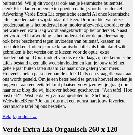
buitentafel. Wil jij dit voorjaar ook aan je keramische buitentafel
eten? Kies dan voor een extra poedercoating voor het onderstel.
Afwerking Verde Extra Lia organische eettafel Al onze keramische
tafels poedercoaten wij standaard 1 keer. Door middel van deze
poedercoating is het onderstel nog mooier afgewerkt, doordat er als
het ware een extra laag wordt aangebracht op het onderstel. Naast
het voordeel in afwerking is het onderstel door de poedercoating
ook beter beschermd tegen invloeden van buitenaf, krassen en
roestplekken. Indien je onze keramische tafels als buitentafel wilt
gebruiken is het vereist om te kiezen voor de optie extra
poedercoating . Door middel van deze extra laag zijn de keramische
tafels bestand tegen alle weersinvloeden en kun je jouw tafel het
gehele jaar buiten laten staan! Ga naar onze galerij voor meer.
Hoeveel stoelen passen er aan de tafel? Dit is een vraag die vaak aan
ons wordt gesteld. Om je een beter beeld te geven hoeveel stoelen je
ongeveer aan een eettafel kunt plaatsen verwijzen wij je graag door
naar onze blog die wij hierover hebben geschreven “Aan tafel! Hoe
past dat?” Wist je dat wij zijn aangesloten bij Stichting
WebwinkelKeur ? Je kunt dus met een gerust hart jouw favoriete
keramische tafel bij ons bestellen.
Bekijk product →
Verde Extra Lia Organisch 260 x 120