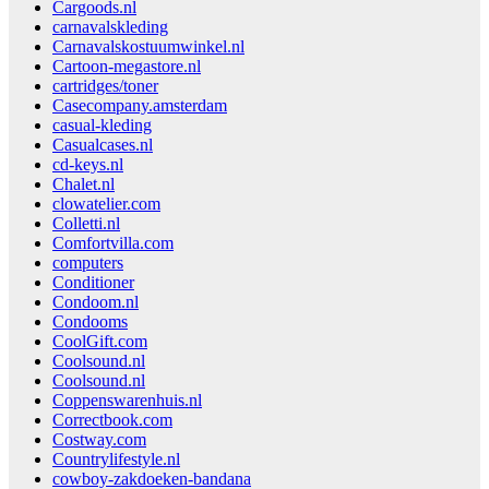
Cargoods.nl
carnavalskleding
Carnavalskostuumwinkel.nl
Cartoon-megastore.nl
cartridges/toner
Casecompany.amsterdam
casual-kleding
Casualcases.nl
cd-keys.nl
Chalet.nl
clowatelier.com
Colletti.nl
Comfortvilla.com
computers
Conditioner
Condoom.nl
Condooms
CoolGift.com
Coolsound.nl
Coolsound.nl
Coppenswarenhuis.nl
Correctbook.com
Costway.com
Countrylifestyle.nl
cowboy-zakdoeken-bandana