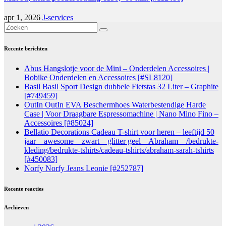
apr 1, 2026
J-services
Recente berichten
Abus Hangslotje voor de Mini – Onderdelen Accessoires |
Bobike Onderdelen en Accessoires [#SL8120]
Basil Basil Sport Design dubbele Fietstas 32 Liter – Graphite
[#749459]
OutIn OutIn EVA Beschermhoes Waterbestendige Harde
Case | Voor Draagbare Espressomachine | Nano Mino Fino –
Accessoires [#85024]
Bellatio Decorations Cadeau T-shirt voor heren – leeftijd 50
jaar – awesome – zwart – glitter geel – Abraham – /bedrukte-
kleding/bedrukte-tshirts/cadeau-tshirts/abraham-sarah-tshirts
[#450083]
Norfy Norfy Jeans Leonie [#252787]
Recente reacties
Archieven