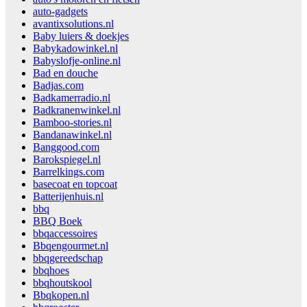
auto-gadgets
avantixsolutions.nl
Baby luiers & doekjes
Babykadowinkel.nl
Babyslofje-online.nl
Bad en douche
Badjas.com
Badkamerradio.nl
Badkranenwinkel.nl
Bamboo-stories.nl
Bandanawinkel.nl
Banggood.com
Barokspiegel.nl
Barrelkings.com
basecoat en topcoat
Batterijenhuis.nl
bbq
BBQ Boek
bbqaccessoires
Bbqengourmet.nl
bbqgereedschap
bbqhoes
bbqhoutskool
Bbqkopen.nl