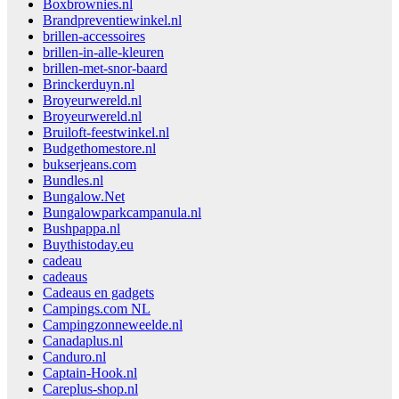
Boxbrownies.nl
Brandpreventiewinkel.nl
brillen-accessoires
brillen-in-alle-kleuren
brillen-met-snor-baard
Brinckerduyn.nl
Broyeurwereld.nl
Broyeurwereld.nl
Bruiloft-feestwinkel.nl
Budgethomestore.nl
bukserjeans.com
Bundles.nl
Bungalow.Net
Bungalowparkcampanula.nl
Bushpappa.nl
Buythistoday.eu
cadeau
cadeaus
Cadeaus en gadgets
Campings.com NL
Campingzonneweelde.nl
Canadaplus.nl
Canduro.nl
Captain-Hook.nl
Careplus-shop.nl