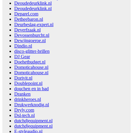
Deoudedeurklink.nl
Deoudedeurklink.nl
Deparel.com
Detheebaron.nl
Deurbeslag-expert.nl
Deverfzaak.nl
Devossenburcht.nl
Dewijngoeroe.nl
Dindio.nl
disco-glitter-brillen
DJ Gear
Doehetbudget.nl
Domoticahouse.nl
Domoticahouse.nl
Dorivit.nl
Doublepoint.nl
douchen en in bad
Dranken
drinkheroes.nl
Drukwerknodig.nl
Dryly.com
Dsl-tech.nl
dutchdjequipment.nl
dutchdjequipment.nl
E-styleaudio.nl