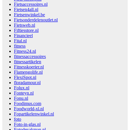
Fietsaccessoires.nl
Fietsen4all.nl
Fietsenwinkel.be
Fietsonderdelenoutlet.nl
Fietsweb.nl
Fiftiesstore.nl
Financieel
Fital.nl
fitness
Fitness24.nl
fitnessaccessoires
fitnessartikelen
Fitnesskoerier.nl
Flamengolife.nl
FlexiSpot.nl
floradamour.nl
Folux.nl
Fonteyn.nl
Fonu.nl
Foodimus.com
Foodworld-xl.nl
Fopartikelenwinkel.nl
foto
Foto-in-glas.nl
Fotodevakman.nl