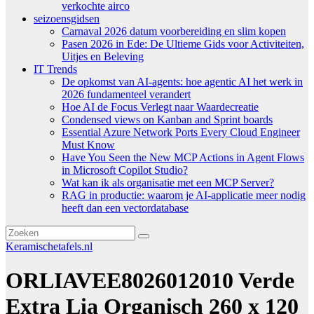
verkochte airco
seizoensgidsen
Carnaval 2026 datum voorbereiding en slim kopen
Pasen 2026 in Ede: De Ultieme Gids voor Activiteiten,
Uitjes en Beleving
IT Trends
De opkomst van AI-agents: hoe agentic AI het werk in
2026 fundamenteel verandert
Hoe AI de Focus Verlegt naar Waardecreatie
Condensed views on Kanban and Sprint boards
Essential Azure Network Ports Every Cloud Engineer
Must Know
Have You Seen the New MCP Actions in Agent Flows
in Microsoft Copilot Studio?
Wat kan ik als organisatie met een MCP Server?
RAG in productie: waarom je AI-applicatie meer nodig
heeft dan een vectordatabase
Keramischetafels.nl
ORLIAVEE8026012010 Verde
Extra Lia Organisch 260 x 120