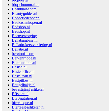
bbqrooster
bbqschoonmaken
Beautinow.com
Beautyguides.nl
Bedderiedeboer.nl
Bedkastenkopen.nl
Bedshop.nl
Bedshop.nl
Beenverzorging
Bellabambina.nl
Bellatio-kerstversiering.nl
Bellatio.nl
bergtopia.com
Berkenrhode.nl
Berkenrhode.nl
Besled.nl
Besteloffice.nl
Besteltaart.nl
Bestpillow.nl
Beugelbakje.nl
bevestiging-artikelen
Bffstore.nl
BGSnutrition.nl
biercheque.nl
Bierfeest-artikelen.nl