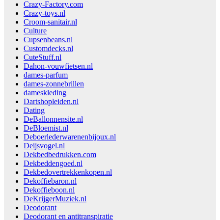
Crazy-Factory.com
Crazy-toys.nl
Croom-sanitair.nl
Culture
Cupsenbeans.nl
Customdecks.nl
CuteStuff.nl
Dahon-vouwfietsen.nl
dames-parfum
dames-zonnebrillen
dameskleding
Dartshopleiden.nl
Dating
DeBallonnensite.nl
DeBloemist.nl
Deboerlederwarenenbijoux.nl
Deijsvogel.nl
Dekbedbedrukken.com
Dekbeddengoed.nl
Dekbedovertrekkenkopen.nl
Dekoffiebaron.nl
Dekoffieboon.nl
DeKrijgerMuziek.nl
Deodorant
Deodorant en antitranspiratie