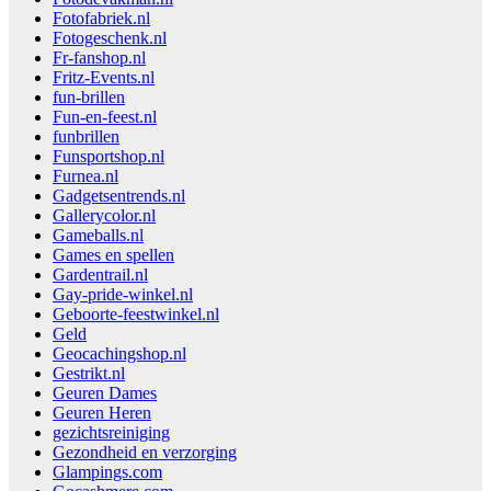
Fotofabriek.nl
Fotogeschenk.nl
Fr-fanshop.nl
Fritz-Events.nl
fun-brillen
Fun-en-feest.nl
funbrillen
Funsportshop.nl
Furnea.nl
Gadgetsentrends.nl
Gallerycolor.nl
Gameballs.nl
Games en spellen
Gardentrail.nl
Gay-pride-winkel.nl
Geboorte-feestwinkel.nl
Geld
Geocachingshop.nl
Gestrikt.nl
Geuren Dames
Geuren Heren
gezichtsreiniging
Gezondheid en verzorging
Glampings.com