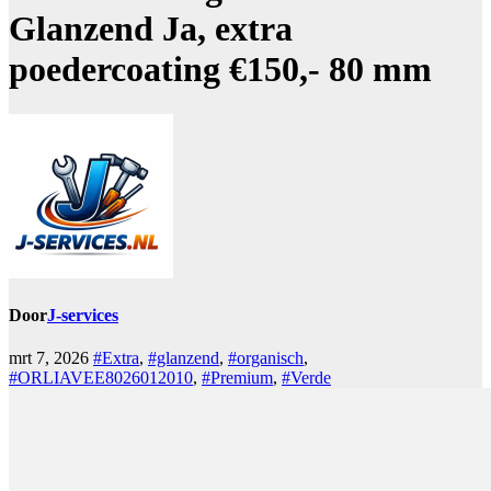
Glanzend Ja, extra
poedercoating €150,- 80 mm
Door
J-services
mrt 7, 2026
#Extra
,
#glanzend
,
#organisch
,
#ORLIAVEE8026012010
,
#Premium
,
#Verde