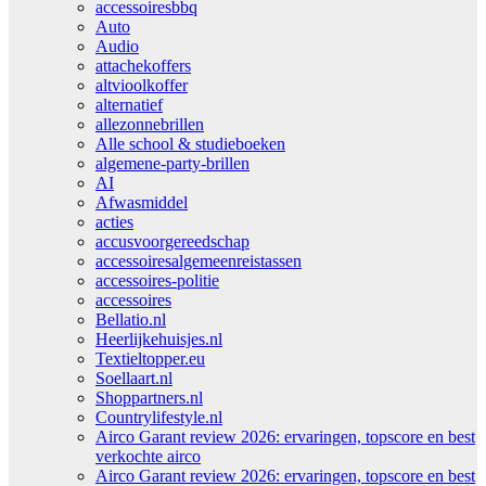
accessoiresbbq
Auto
Audio
attachekoffers
altvioolkoffer
alternatief
allezonnebrillen
Alle school & studieboeken
algemene-party-brillen
AI
Afwasmiddel
acties
accusvoorgereedschap
accessoiresalgemeenreistassen
accessoires-politie
accessoires
Bellatio.nl
Heerlijkehuisjes.nl
Textieltopper.eu
Soellaart.nl
Shoppartners.nl
Countrylifestyle.nl
Airco Garant review 2026: ervaringen, topscore en best
verkochte airco
Airco Garant review 2026: ervaringen, topscore en best