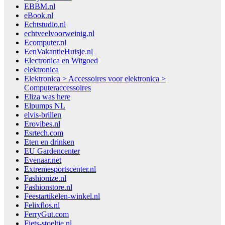
EBBM.nl
eBook.nl
Echtstudio.nl
echtveelvoorweinig.nl
Ecomputer.nl
EenVakantieHuisje.nl
Electronica en Witgoed
elektronica
Elektronica > Accessoires voor elektronica >
Computeraccessoires
Eliza was here
Elpumps NL
elvis-brillen
Erovibes.nl
Esrtech.com
Eten en drinken
EU Gardencenter
Evenaar.net
Extremesportscenter.nl
Fashionize.nl
Fashionstore.nl
Feestartikelen-winkel.nl
Felixflos.nl
FerryGut.com
Fiets-stoeltje.nl