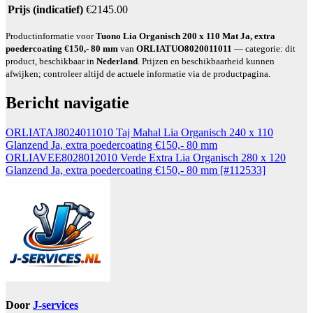
Prijs (indicatief)
€2145.00
Productinformatie voor
Tuono Lia Organisch 200 x 110 Mat Ja, extra
poedercoating €150,- 80 mm
van
ORLIATUO8020011011
— categorie: dit
product, beschikbaar in
Nederland
. Prijzen en beschikbaarheid kunnen
afwijken; controleer altijd de actuele informatie via de productpagina.
Bericht navigatie
ORLIATAJ8024011010 Taj Mahal Lia Organisch 240 x 110
Glanzend Ja, extra poedercoating €150,- 80 mm
ORLIAVEE8028012010 Verde Extra Lia Organisch 280 x 120
Glanzend Ja, extra poedercoating €150,- 80 mm [#112533]
Door
J-services