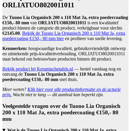
ORLIATUO8020011011
De
Tuono Lia Organisch 200 x 110 Mat Ja, extra poedercoating
€150,- 80 mm
van
ORLIATUO8020011011
is een kwalitatief
product binnen de categorie dit product, verkrijgbaar voor slechts
€2145.00
.
Bekijk de Tuono Lia Organisch 200 x 110 Mat Ja, extra
poedercoating €150,- 80 mm hier
en profiteer van snelle levering.
Kenmerken:
hoogwaardige kwaliteit, gebruiksvriendelijk ontwerp
en uitstekende prijs-kwaliteitverhouding. ORLIATUO8020011011
staat bekend om betrouwbare producten binnen dit product.
Bekijk product bij Keramischetafels.nl
— bestel vandaag nog en
ontvang de
Tuono Lia Organisch 200 x 110 Mat Ja, extra
poedercoating €150,- 80 mm
snel thuis.
Meer weten?
Klik hier voor alle productinformatie en de actuele
prijs.
Wacht niet te lang — dit aanbod kan beperkt zijn.
Veelgestelde vragen over de Tuono Lia Organisch
200 x 110 Mat Ja, extra poedercoating €150,- 80
mm
Wat is de Tuono Lia Organisch 200 x 110 Mat Ja, extra