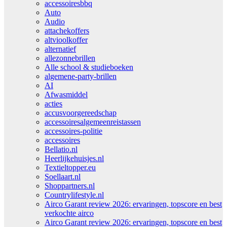
accessoiresbbq
Auto
Audio
attachekoffers
altvioolkoffer
alternatief
allezonnebrillen
Alle school & studieboeken
algemene-party-brillen
AI
Afwasmiddel
acties
accusvoorgereedschap
accessoiresalgemeenreistassen
accessoires-politie
accessoires
Bellatio.nl
Heerlijkehuisjes.nl
Textieltopper.eu
Soellaart.nl
Shoppartners.nl
Countrylifestyle.nl
Airco Garant review 2026: ervaringen, topscore en best
verkochte airco
Airco Garant review 2026: ervaringen, topscore en best