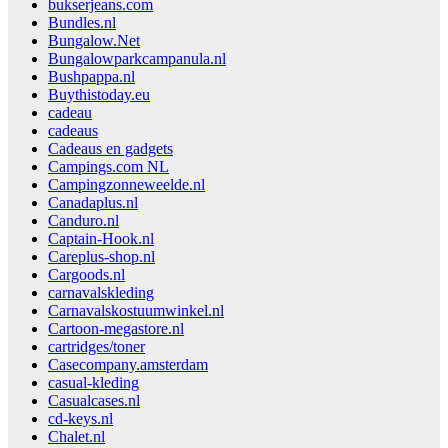
bukserjeans.com
Bundles.nl
Bungalow.Net
Bungalowparkcampanula.nl
Bushpappa.nl
Buythistoday.eu
cadeau
cadeaus
Cadeaus en gadgets
Campings.com NL
Campingzonneweelde.nl
Canadaplus.nl
Canduro.nl
Captain-Hook.nl
Careplus-shop.nl
Cargoods.nl
carnavalskleding
Carnavalskostuumwinkel.nl
Cartoon-megastore.nl
cartridges/toner
Casecompany.amsterdam
casual-kleding
Casualcases.nl
cd-keys.nl
Chalet.nl