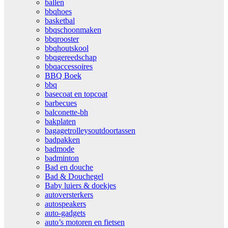
ballen
bbqhoes
basketbal
bbqschoonmaken
bbqrooster
bbqhoutskool
bbqgereedschap
bbqaccessoires
BBQ Boek
bbq
basecoat en topcoat
barbecues
balconette-bh
bakplaten
bagagetrolleysoutdoortassen
badpakken
badmode
badminton
Bad en douche
Bad & Douchegel
Baby luiers & doekjes
autoversterkers
autospeakers
auto-gadgets
auto’s motoren en fietsen