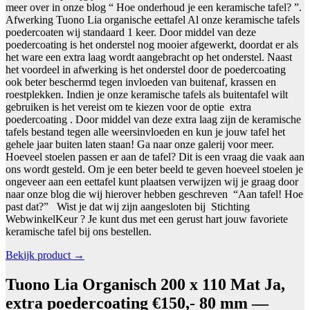
meer over in onze blog “ Hoe onderhoud je een keramische tafel? ”.
Afwerking Tuono Lia organische eettafel Al onze keramische tafels
poedercoaten wij standaard 1 keer. Door middel van deze
poedercoating is het onderstel nog mooier afgewerkt, doordat er als
het ware een extra laag wordt aangebracht op het onderstel. Naast
het voordeel in afwerking is het onderstel door de poedercoating
ook beter beschermd tegen invloeden van buitenaf, krassen en
roestplekken. Indien je onze keramische tafels als buitentafel wilt
gebruiken is het vereist om te kiezen voor de optie extra
poedercoating . Door middel van deze extra laag zijn de keramische
tafels bestand tegen alle weersinvloeden en kun je jouw tafel het
gehele jaar buiten laten staan! Ga naar onze galerij voor meer.
Hoeveel stoelen passen er aan de tafel? Dit is een vraag die vaak aan
ons wordt gesteld. Om je een beter beeld te geven hoeveel stoelen je
ongeveer aan een eettafel kunt plaatsen verwijzen wij je graag door
naar onze blog die wij hierover hebben geschreven “Aan tafel! Hoe
past dat?” Wist je dat wij zijn aangesloten bij Stichting
WebwinkelKeur ? Je kunt dus met een gerust hart jouw favoriete
keramische tafel bij ons bestellen.
Bekijk product →
Tuono Lia Organisch 200 x 110 Mat Ja,
extra poedercoating €150,- 80 mm —