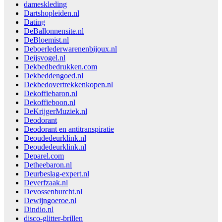
dameskleding
Dartshopleiden.nl
Dating
DeBallonnensite.nl
DeBloemist.nl
Deboerlederwarenenbijoux.nl
Deijsvogel.nl
Dekbedbedrukken.com
Dekbeddengoed.nl
Dekbedovertrekkenkopen.nl
Dekoffiebaron.nl
Dekoffieboon.nl
DeKrijgerMuziek.nl
Deodorant
Deodorant en antitranspiratie
Deoudedeurklink.nl
Deoudedeurklink.nl
Deparel.com
Detheebaron.nl
Deurbeslag-expert.nl
Deverfzaak.nl
Devossenburcht.nl
Dewijngoeroe.nl
Dindio.nl
disco-glitter-brillen