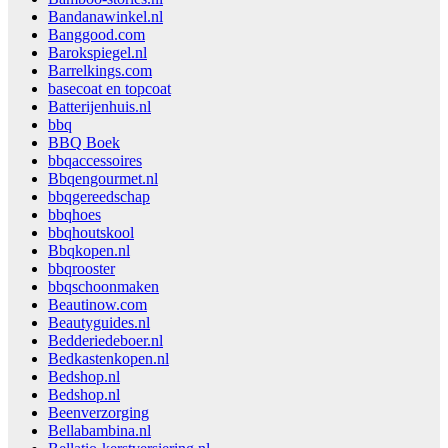
Bandanawinkel.nl
Banggood.com
Barokspiegel.nl
Barrelkings.com
basecoat en topcoat
Batterijenhuis.nl
bbq
BBQ Boek
bbqaccessoires
Bbqengourmet.nl
bbqgereedschap
bbqhoes
bbqhoutskool
Bbqkopen.nl
bbqrooster
bbqschoonmaken
Beautinow.com
Beautyguides.nl
Bedderiedeboer.nl
Bedkastenkopen.nl
Bedshop.nl
Bedshop.nl
Beenverzorging
Bellabambina.nl