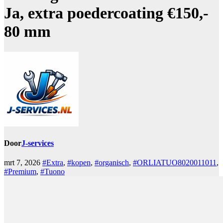
Ja, extra poedercoating €150,-
80 mm
Door
J-services
mrt 7, 2026
#Extra
,
#kopen
,
#organisch
,
#ORLIATUO8020011011
,
#Premium
,
#Tuono