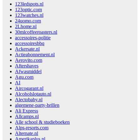
123ledspots.nl
123optic.com
123watches.nl
24uomo.com
2Lhome.nl
30mlcoffeeroasters.nl
accessoires-politie
accessoiresbbq
Ackersate.nl
Actieabonnement.nl
Aerovito.com
Aftershaves
Afwasmiddel
Agu.com
AI
Aircogarant.nl
Alcoholslotauto.nl
Alectobaby.nl
algemene-party-brillen
Ali Express
Allcamps.nl
Alle school & studieboeken
Alps-resorts.com
Alternate.nl
Amerikaplus.nl