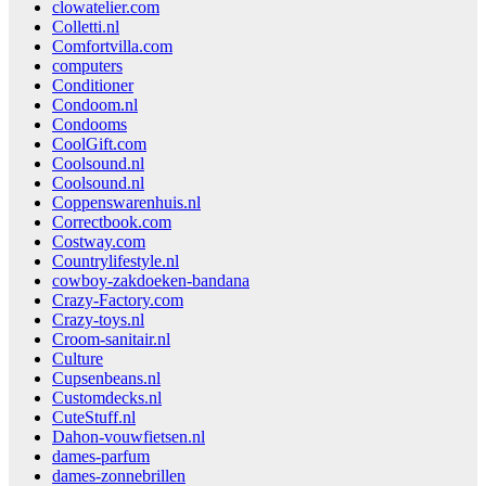
clowatelier.com
Colletti.nl
Comfortvilla.com
computers
Conditioner
Condoom.nl
Condooms
CoolGift.com
Coolsound.nl
Coolsound.nl
Coppenswarenhuis.nl
Correctbook.com
Costway.com
Countrylifestyle.nl
cowboy-zakdoeken-bandana
Crazy-Factory.com
Crazy-toys.nl
Croom-sanitair.nl
Culture
Cupsenbeans.nl
Customdecks.nl
CuteStuff.nl
Dahon-vouwfietsen.nl
dames-parfum
dames-zonnebrillen