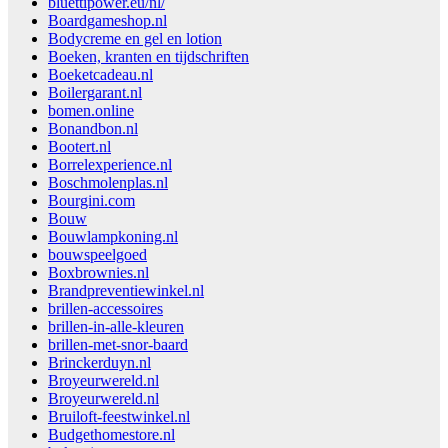
bluettipower.eu/nl/
Boardgameshop.nl
Bodycreme en gel en lotion
Boeken, kranten en tijdschriften
Boeketcadeau.nl
Boilergarant.nl
bomen.online
Bonandbon.nl
Bootert.nl
Borrelexperience.nl
Boschmolenplas.nl
Bourgini.com
Bouw
Bouwlampkoning.nl
bouwspeelgoed
Boxbrownies.nl
Brandpreventiewinkel.nl
brillen-accessoires
brillen-in-alle-kleuren
brillen-met-snor-baard
Brinckerduyn.nl
Broyeurwereld.nl
Broyeurwereld.nl
Bruiloft-feestwinkel.nl
Budgethomestore.nl