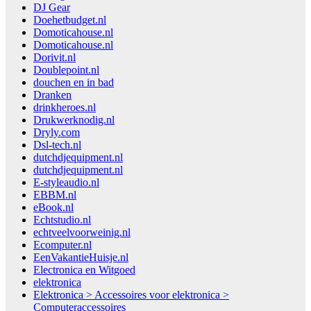
DJ Gear
Doehetbudget.nl
Domoticahouse.nl
Domoticahouse.nl
Dorivit.nl
Doublepoint.nl
douchen en in bad
Dranken
drinkheroes.nl
Drukwerknodig.nl
Dryly.com
Dsl-tech.nl
dutchdjequipment.nl
dutchdjequipment.nl
E-styleaudio.nl
EBBM.nl
eBook.nl
Echtstudio.nl
echtveelvoorweinig.nl
Ecomputer.nl
EenVakantieHuisje.nl
Electronica en Witgoed
elektronica
Elektronica > Accessoires voor elektronica >
Computeraccessoires