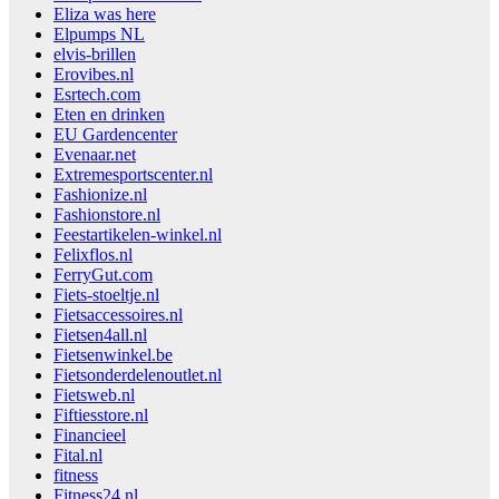
Eliza was here
Elpumps NL
elvis-brillen
Erovibes.nl
Esrtech.com
Eten en drinken
EU Gardencenter
Evenaar.net
Extremesportscenter.nl
Fashionize.nl
Fashionstore.nl
Feestartikelen-winkel.nl
Felixflos.nl
FerryGut.com
Fiets-stoeltje.nl
Fietsaccessoires.nl
Fietsen4all.nl
Fietsenwinkel.be
Fietsonderdelenoutlet.nl
Fietsweb.nl
Fiftiesstore.nl
Financieel
Fital.nl
fitness
Fitness24.nl