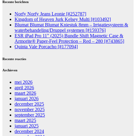
Recente berichten
Norfy Norfy Jeans Leonie [#252787]
Kingdom of Heaven Jurk Kelsey Multi [#103492]
Blumat Blumat Blumat Kniestuk 8mm – Irrigatiesysteem &
waterbehandeling/Druppel systemen [#159376]
ESR iPad Pro 11" (2025) Bundle Shift Magnetic Case &
Armorite® Paper-Feel Protection – Red – 280 [#743865]
Quinta Vale Porcacho [#177094]
Recente reacties
Archieven
mei 2026
april 2026
maart 2026
januari 2026
december 2025
november 2025
september 2025
maart 2025
januari 2025
december 2024