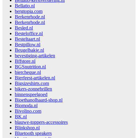
Bellatio-kerstversiering.nl
Bellatio.nl
bergtopia.com
Berkenrhode.nl
Berkenrhode.nl
Besled.nl
Besteloffice.nl
Besteltaart.nl
Bestpillow.nl
Beugelbakje.nl
bevestiging-artikelen
Bffstore.nl
BGSnutrition.nl
biercheque.nl
Bierfeest-artikelen.nl
Bigsizeshirts.com
bikers-zonnebrillen
binnenspeelgoed
Bioethanolhaard-shop.nl
Biomoda.nl
Bivolino.com
BK.nl
blauwe-toppers-accessoires
Blinkshop.nl
Bluetooth speakers