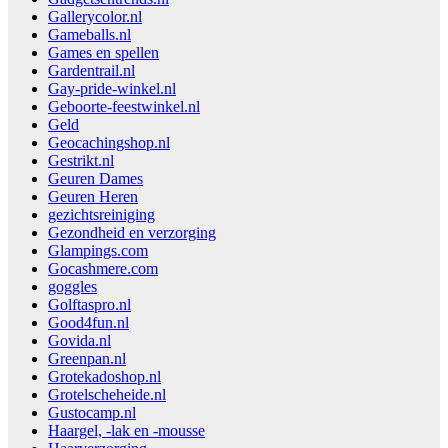
Gallerycolor.nl
Gameballs.nl
Games en spellen
Gardentrail.nl
Gay-pride-winkel.nl
Geboorte-feestwinkel.nl
Geld
Geocachingshop.nl
Gestrikt.nl
Geuren Dames
Geuren Heren
gezichtsreiniging
Gezondheid en verzorging
Glampings.com
Gocashmere.com
goggles
Golftaspro.nl
Good4fun.nl
Govida.nl
Greenpan.nl
Grotekadoshop.nl
Grotelscheheide.nl
Gustocamp.nl
Haargel, -lak en -mousse