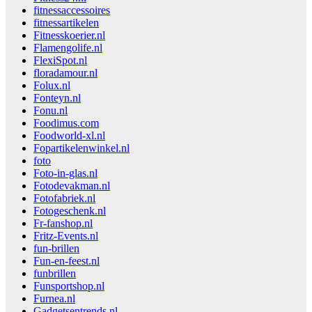
fitnessaccessoires
fitnessartikelen
Fitnesskoerier.nl
Flamengolife.nl
FlexiSpot.nl
floradamour.nl
Folux.nl
Fonteyn.nl
Fonu.nl
Foodimus.com
Foodworld-xl.nl
Fopartikelenwinkel.nl
foto
Foto-in-glas.nl
Fotodevakman.nl
Fotofabriek.nl
Fotogeschenk.nl
Fr-fanshop.nl
Fritz-Events.nl
fun-brillen
Fun-en-feest.nl
funbrillen
Funsportshop.nl
Furnea.nl
Gadgetsentrends.nl