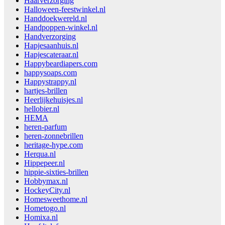
Haarverzorging
Halloween-feestwinkel.nl
Handdoekwereld.nl
Handpoppen-winkel.nl
Handverzorging
Hapjesaanhuis.nl
Hapjescateraar.nl
Happybeardiapers.com
happysoaps.com
Happystrappy.nl
hartjes-brillen
Heerlijkehuisjes.nl
hellobier.nl
HEMA
heren-parfum
heren-zonnebrillen
heritage-hype.com
Herqua.nl
Hippepeer.nl
hippie-sixties-brillen
Hobbymax.nl
HockeyCity.nl
Homesweethome.nl
Hometogo.nl
Homixa.nl