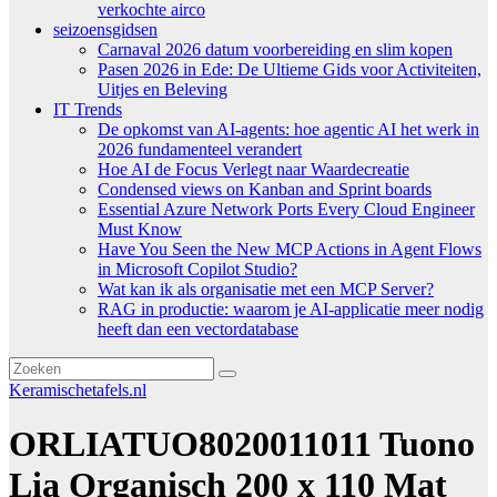
verkochte airco
seizoensgidsen
Carnaval 2026 datum voorbereiding en slim kopen
Pasen 2026 in Ede: De Ultieme Gids voor Activiteiten,
Uitjes en Beleving
IT Trends
De opkomst van AI-agents: hoe agentic AI het werk in
2026 fundamenteel verandert
Hoe AI de Focus Verlegt naar Waardecreatie
Condensed views on Kanban and Sprint boards
Essential Azure Network Ports Every Cloud Engineer
Must Know
Have You Seen the New MCP Actions in Agent Flows
in Microsoft Copilot Studio?
Wat kan ik als organisatie met een MCP Server?
RAG in productie: waarom je AI-applicatie meer nodig
heeft dan een vectordatabase
Keramischetafels.nl
ORLIATUO8020011011 Tuono
Lia Organisch 200 x 110 Mat