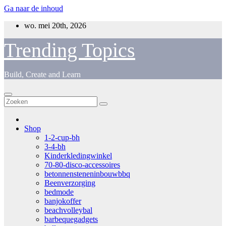
Ga naar de inhoud
wo. mei 20th, 2026
Trending Topics
Build, Create and Learn
Shop
1-2-cup-bh
3-4-bh
Kinderkledingwinkel
70-80-disco-accessoires
betonnensteneninbouwbbq
Beenverzorging
bedmode
banjokoffer
beachvolleybal
barbequegadgets