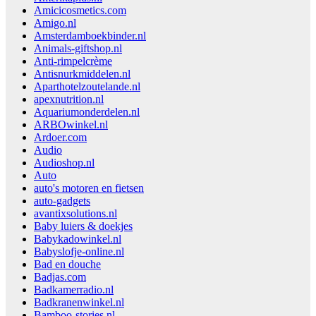
Amicicosmetics.com
Amigo.nl
Amsterdamboekbinder.nl
Animals-giftshop.nl
Anti-rimpelcrème
Antisnurkmiddelen.nl
Aparthotelzoutelande.nl
apexnutrition.nl
Aquariumonderdelen.nl
ARBOwinkel.nl
Ardoer.com
Audio
Audioshop.nl
Auto
auto's motoren en fietsen
auto-gadgets
avantixsolutions.nl
Baby luiers & doekjes
Babykadowinkel.nl
Babyslofje-online.nl
Bad en douche
Badjas.com
Badkamerradio.nl
Badkranenwinkel.nl
Bamboo-stories.nl