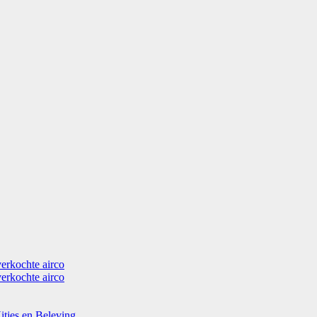
verkochte airco
verkochte airco
itjes en Beleving