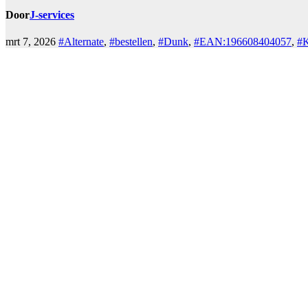
Door
J-services
mrt 7, 2026
#Alternate
,
#bestellen
,
#Dunk
,
#EAN:196608404057
,
#K