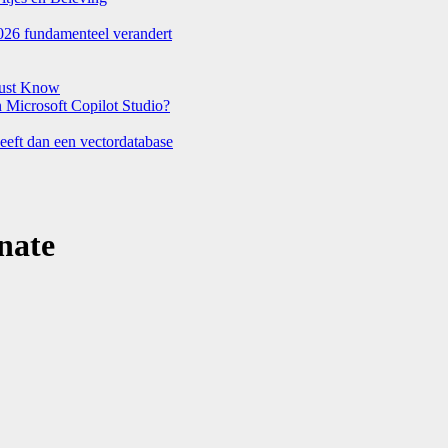
026 fundamenteel verandert
Must Know
Microsoft Copilot Studio?
eeft dan een vectordatabase
nate