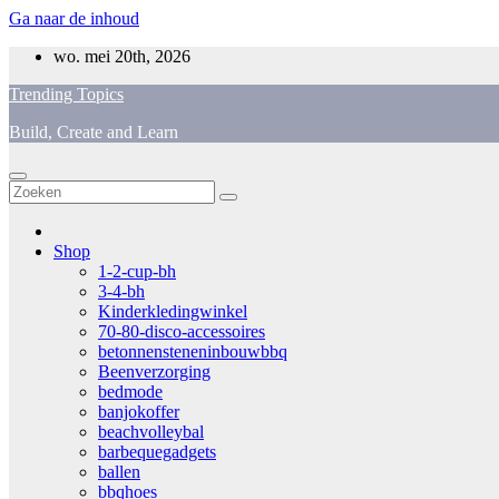
Ga naar de inhoud
wo. mei 20th, 2026
Trending Topics
Build, Create and Learn
Shop
1-2-cup-bh
3-4-bh
Kinderkledingwinkel
70-80-disco-accessoires
betonnensteneninbouwbbq
Beenverzorging
bedmode
banjokoffer
beachvolleybal
barbequegadgets
ballen
bbqhoes