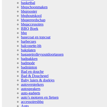
basketbal
bbqschoonmaken
bbqrooster
bbqhoutskool
bbqgereedschap
bbqaccessoires
BBQ Boek
bbq
basecoat en topcoat
barbecues
balconette-bh
bakplaten
bagagetrolleysoutdoortassen
badpakken
badmode
badminton
Bad en douche
Bad & Douchegel
Baby luiers & doekjes
autoversterkers
autospeakers
auto-gadgets
auto’s motoren en fietsen
accessoiresbbq
Auto