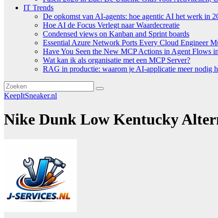
IT Trends
De opkomst van AI-agents: hoe agentic AI het werk in 2
Hoe AI de Focus Verlegt naar Waardecreatie
Condensed views on Kanban and Sprint boards
Essential Azure Network Ports Every Cloud Engineer 
Have You Seen the New MCP Actions in Agent Flows in 
Wat kan ik als organisatie met een MCP Server?
RAG in productie: waarom je AI-applicatie meer nodig h
KeepItSneaker.nl
Nike Dunk Low Kentucky Alter