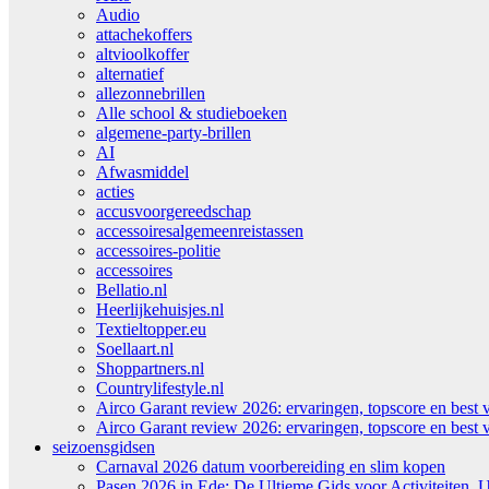
Audio
attachekoffers
altvioolkoffer
alternatief
allezonnebrillen
Alle school & studieboeken
algemene-party-brillen
AI
Afwasmiddel
acties
accusvoorgereedschap
accessoiresalgemeenreistassen
accessoires-politie
accessoires
Bellatio.nl
Heerlijkehuisjes.nl
Textieltopper.eu
Soellaart.nl
Shoppartners.nl
Countrylifestyle.nl
Airco Garant review 2026: ervaringen, topscore en best 
Airco Garant review 2026: ervaringen, topscore en best 
seizoensgidsen
Carnaval 2026 datum voorbereiding en slim kopen
Pasen 2026 in Ede: De Ultieme Gids voor Activiteiten, U