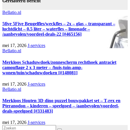
Gerelateerd bericht
Bellatio.nl
5five 5Five Beugelfles/weckfles – 2x – glas – transparant –
luchtdicht – 0.5 liter – waterfles – limonade –
/aanbevolen/voordeel-deals-22 [#465156]
mei 17, 2026
J-services
Bellatio.nl
Merkloos Schaduwdoek/zonnescherm rechthoek antraciet
camouflage 2 x 3 meter – /huis-tuin-amp-
wonen/tuin/schaduwdoeken [#148081]
mei 17, 2026
J-services
Bellatio.nl
Merkloos Houten 3D dino puzzel bouwpakket set – T-rex en
Pteranodon – kinderen – speelgoed – /aanbevolen/voordeel-
deals-speelgoed [#331483]
mei 17, 2026
J-services