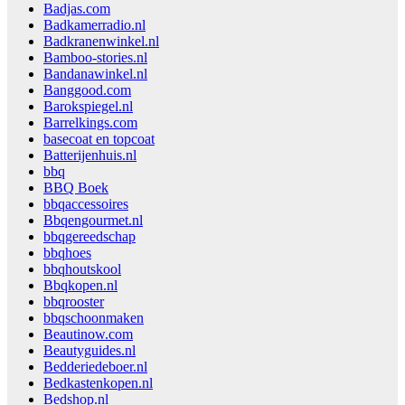
Badjas.com
Badkamerradio.nl
Badkranenwinkel.nl
Bamboo-stories.nl
Bandanawinkel.nl
Banggood.com
Barokspiegel.nl
Barrelkings.com
basecoat en topcoat
Batterijenhuis.nl
bbq
BBQ Boek
bbqaccessoires
Bbqengourmet.nl
bbqgereedschap
bbqhoes
bbqhoutskool
Bbqkopen.nl
bbqrooster
bbqschoonmaken
Beautinow.com
Beautyguides.nl
Bedderiedeboer.nl
Bedkastenkopen.nl
Bedshop.nl