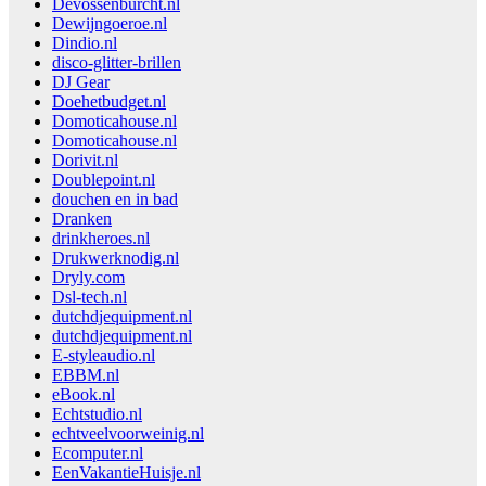
Devossenburcht.nl
Dewijngoeroe.nl
Dindio.nl
disco-glitter-brillen
DJ Gear
Doehetbudget.nl
Domoticahouse.nl
Domoticahouse.nl
Dorivit.nl
Doublepoint.nl
douchen en in bad
Dranken
drinkheroes.nl
Drukwerknodig.nl
Dryly.com
Dsl-tech.nl
dutchdjequipment.nl
dutchdjequipment.nl
E-styleaudio.nl
EBBM.nl
eBook.nl
Echtstudio.nl
echtveelvoorweinig.nl
Ecomputer.nl
EenVakantieHuisje.nl