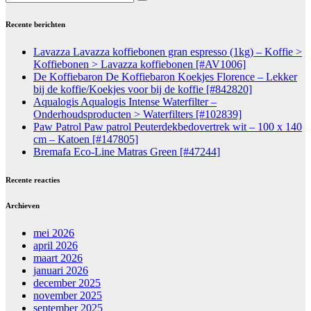
Recente berichten
Lavazza Lavazza koffiebonen gran espresso (1kg) – Koffie >
Koffiebonen > Lavazza koffiebonen [#AV1006]
De Koffiebaron De Koffiebaron Koekjes Florence – Lekker
bij de koffie/Koekjes voor bij de koffie [#842820]
Aqualogis Aqualogis Intense Waterfilter –
Onderhoudsproducten > Waterfilters [#102839]
Paw Patrol Paw patrol Peuterdekbedovertrek wit – 100 x 140
cm – Katoen [#147805]
Bremafa Eco-Line Matras Green [#47244]
Recente reacties
Archieven
mei 2026
april 2026
maart 2026
januari 2026
december 2025
november 2025
september 2025