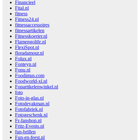
Financieel
Fital.nl
fitness
Fitness24.nl
fitnessaccessoires
fitnessartikelen
Fitnesskoerier.nl
Flamengolife.nl
FlexiSpot.nl
floradamour.nl
Folux.nl
Fonteyn.nl
Fonu.nl
Foodimus.com
Foodworld-xl.nl
Fopartikelenwinkel.nl
foto
Foto-in-glas.nl
Fotodevakman.nl
Fotofabriek.nl
Fotogeschenk.nl
Fr-fanshop.nl
Fritz-Events.nl
fun-brillen
Fun-en-feest.nl