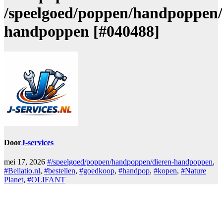
/speelgoed/poppen/handpoppen/
handpoppen [#040488]
Door
J-services
mei 17, 2026
#/speelgoed/poppen/handpoppen/dieren-handpoppen
,
#Bellatio.nl
,
#bestellen
,
#goedkoop
,
#handpop
,
#kopen
,
#Nature
Planet
,
#OLIFANT