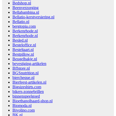
Bedshop.nl
Beenverzorging
Bellabambina.nl
Bellatio-kerstversiering.nl
Bellatio.nl
bergtopia.com
Berkenrhode.nl
Berkenrhode.nl
Besled.nl
Besteloffice.nl
Besteltaart.nl
Bestpillow.nl
Beugelbakje.nl
bevestiging-artikelen
Bffstore.nl
BGSnutrition.nl
biercheque.nl
Bierfeest-artikelen.nl
Bigsizeshirts.com
bikers-zonnebrillen
binnenspeelgoed
Bioethanolhaard-shop.nl
Biomoda.nl
Bivolino.com
BK.nl