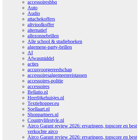
accessoiresbbq
Auto
Audio
attachekoffers
altvioolkoffer
alternatief
allezonnebrillen
Alle school & studieboeken
algemene-party-brillen
AI
Afwasmiddel
acties
accusvoorgereedschap
accessoiresalgemeenreistassen
accessoires-politie
accessoires
Bellatio.nl
Heerlijkehuisjes.nl
Textieltopper.eu
Soellaart.nl
Shoppartners.nl
Countrylifestyle.nl
Airco Garant review 2026: ervaringen, topscore en best
verkochte airco
Airco Garant review 2026: ervaringen, topscore en best