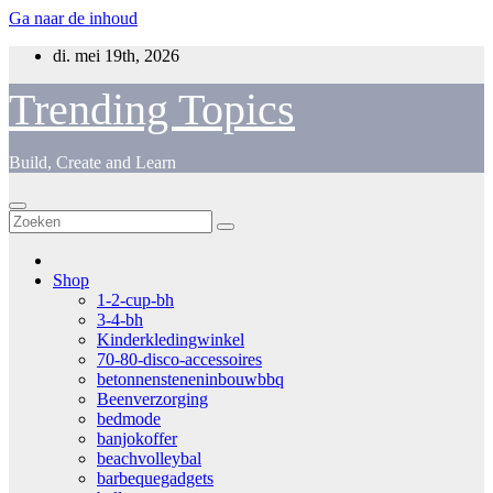
Ga naar de inhoud
di. mei 19th, 2026
Trending Topics
Build, Create and Learn
Shop
1-2-cup-bh
3-4-bh
Kinderkledingwinkel
70-80-disco-accessoires
betonnensteneninbouwbbq
Beenverzorging
bedmode
banjokoffer
beachvolleybal
barbequegadgets