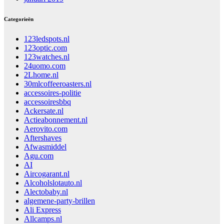
Categorieën
123ledspots.nl
123optic.com
123watches.nl
24uomo.com
2Lhome.nl
30mlcoffeeroasters.nl
accessoires-politie
accessoiresbbq
Ackersate.nl
Actieabonnement.nl
Aerovito.com
Aftershaves
Afwasmiddel
Agu.com
AI
Aircogarant.nl
Alcoholslotauto.nl
Alectobaby.nl
algemene-party-brillen
Ali Express
Allcamps.nl