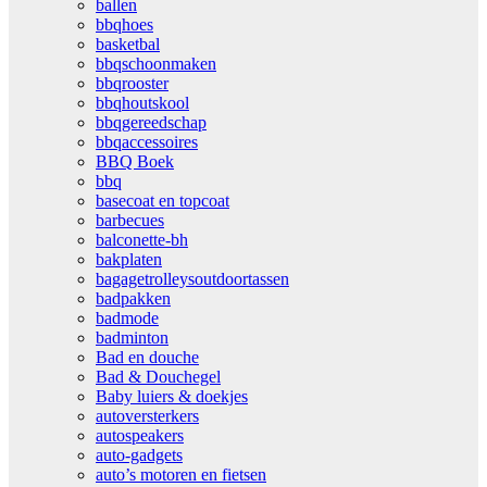
ballen
bbqhoes
basketbal
bbqschoonmaken
bbqrooster
bbqhoutskool
bbqgereedschap
bbqaccessoires
BBQ Boek
bbq
basecoat en topcoat
barbecues
balconette-bh
bakplaten
bagagetrolleysoutdoortassen
badpakken
badmode
badminton
Bad en douche
Bad & Douchegel
Baby luiers & doekjes
autoversterkers
autospeakers
auto-gadgets
auto’s motoren en fietsen