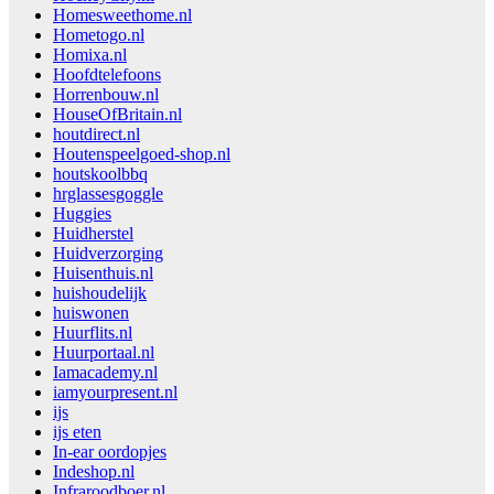
Homesweethome.nl
Hometogo.nl
Homixa.nl
Hoofdtelefoons
Horrenbouw.nl
HouseOfBritain.nl
houtdirect.nl
Houtenspeelgoed-shop.nl
houtskoolbbq
hrglassesgoggle
Huggies
Huidherstel
Huidverzorging
Huisenthuis.nl
huishoudelijk
huiswonen
Huurflits.nl
Huurportaal.nl
Iamacademy.nl
iamyourpresent.nl
ijs
ijs eten
In-ear oordopjes
Indeshop.nl
Infraroodboer.nl