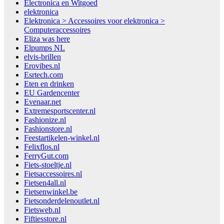
Electronica en Witgoed
elektronica
Elektronica > Accessoires voor elektronica >
Computeraccessoires
Eliza was here
Elpumps NL
elvis-brillen
Erovibes.nl
Esrtech.com
Eten en drinken
EU Gardencenter
Evenaar.net
Extremesportscenter.nl
Fashionize.nl
Fashionstore.nl
Feestartikelen-winkel.nl
Felixflos.nl
FerryGut.com
Fiets-stoeltje.nl
Fietsaccessoires.nl
Fietsen4all.nl
Fietsenwinkel.be
Fietsonderdelenoutlet.nl
Fietsweb.nl
Fiftiesstore.nl