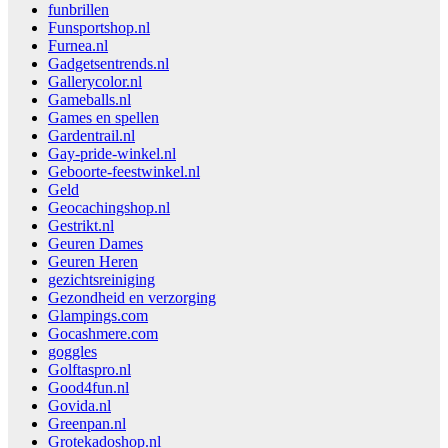
funbrillen
Funsportshop.nl
Furnea.nl
Gadgetsentrends.nl
Gallerycolor.nl
Gameballs.nl
Games en spellen
Gardentrail.nl
Gay-pride-winkel.nl
Geboorte-feestwinkel.nl
Geld
Geocachingshop.nl
Gestrikt.nl
Geuren Dames
Geuren Heren
gezichtsreiniging
Gezondheid en verzorging
Glampings.com
Gocashmere.com
goggles
Golftaspro.nl
Good4fun.nl
Govida.nl
Greenpan.nl
Grotekadoshop.nl