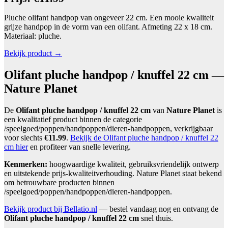
Pluche olifant handpop van ongeveer 22 cm. Een mooie kwaliteit
grijze handpop in de vorm van een olifant. Afmeting 22 x 18 cm.
Materiaal: pluche.
Bekijk product →
Olifant pluche handpop / knuffel 22 cm —
Nature Planet
De
Olifant pluche handpop / knuffel 22 cm
van
Nature Planet
is
een kwalitatief product binnen de categorie
/speelgoed/poppen/handpoppen/dieren-handpoppen, verkrijgbaar
voor slechts
€11.99
.
Bekijk de Olifant pluche handpop / knuffel 22
cm hier
en profiteer van snelle levering.
Kenmerken:
hoogwaardige kwaliteit, gebruiksvriendelijk ontwerp
en uitstekende prijs-kwaliteitverhouding. Nature Planet staat bekend
om betrouwbare producten binnen
/speelgoed/poppen/handpoppen/dieren-handpoppen.
Bekijk product bij Bellatio.nl
— bestel vandaag nog en ontvang de
Olifant pluche handpop / knuffel 22 cm
snel thuis.