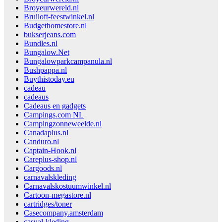
Broyeurwereld.nl
Bruiloft-feestwinkel.nl
Budgethomestore.nl
bukserjeans.com
Bundles.nl
Bungalow.Net
Bungalowparkcampanula.nl
Bushpappa.nl
Buythistoday.eu
cadeau
cadeaus
Cadeaus en gadgets
Campings.com NL
Campingzonneweelde.nl
Canadaplus.nl
Canduro.nl
Captain-Hook.nl
Careplus-shop.nl
Cargoods.nl
carnavalskleding
Carnavalskostuumwinkel.nl
Cartoon-megastore.nl
cartridges/toner
Casecompany.amsterdam
casual-kleding