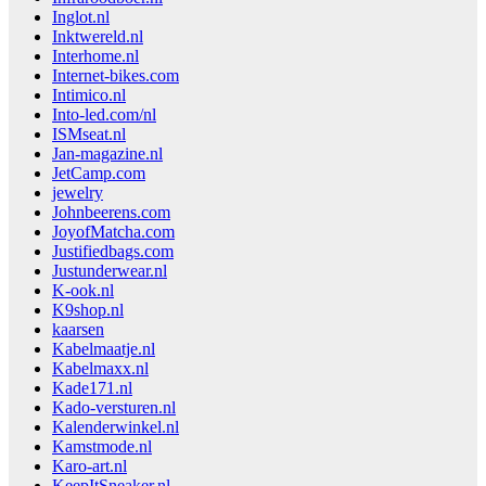
Inglot.nl
Inktwereld.nl
Interhome.nl
Internet-bikes.com
Intimico.nl
Into-led.com/nl
ISMseat.nl
Jan-magazine.nl
JetCamp.com
jewelry
Johnbeerens.com
JoyofMatcha.com
Justifiedbags.com
Justunderwear.nl
K-ook.nl
K9shop.nl
kaarsen
Kabelmaatje.nl
Kabelmaxx.nl
Kade171.nl
Kado-versturen.nl
Kalenderwinkel.nl
Kamstmode.nl
Karo-art.nl
KeepItSneaker.nl