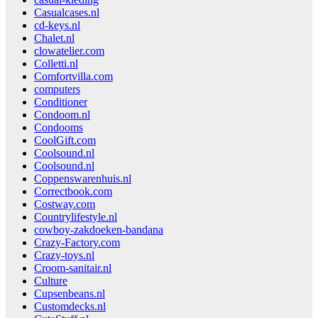
Casualcases.nl
cd-keys.nl
Chalet.nl
clowatelier.com
Colletti.nl
Comfortvilla.com
computers
Conditioner
Condoom.nl
Condooms
CoolGift.com
Coolsound.nl
Coolsound.nl
Coppenswarenhuis.nl
Correctbook.com
Costway.com
Countrylifestyle.nl
cowboy-zakdoeken-bandana
Crazy-Factory.com
Crazy-toys.nl
Croom-sanitair.nl
Culture
Cupsenbeans.nl
Customdecks.nl