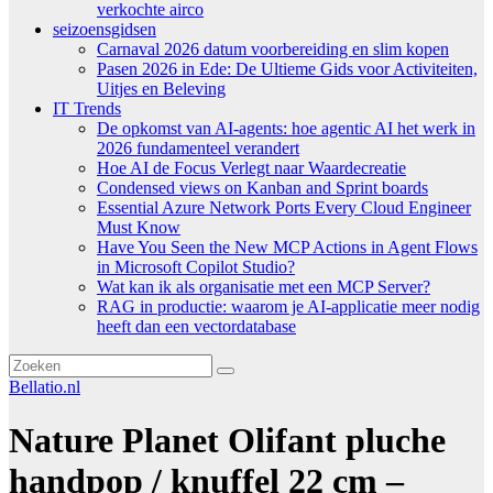
verkochte airco
seizoensgidsen
Carnaval 2026 datum voorbereiding en slim kopen
Pasen 2026 in Ede: De Ultieme Gids voor Activiteiten,
Uitjes en Beleving
IT Trends
De opkomst van AI-agents: hoe agentic AI het werk in
2026 fundamenteel verandert
Hoe AI de Focus Verlegt naar Waardecreatie
Condensed views on Kanban and Sprint boards
Essential Azure Network Ports Every Cloud Engineer
Must Know
Have You Seen the New MCP Actions in Agent Flows
in Microsoft Copilot Studio?
Wat kan ik als organisatie met een MCP Server?
RAG in productie: waarom je AI-applicatie meer nodig
heeft dan een vectordatabase
Bellatio.nl
Nature Planet Olifant pluche
handpop / knuffel 22 cm –