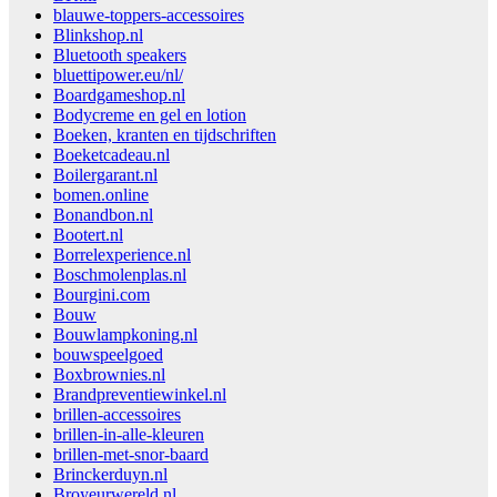
blauwe-toppers-accessoires
Blinkshop.nl
Bluetooth speakers
bluettipower.eu/nl/
Boardgameshop.nl
Bodycreme en gel en lotion
Boeken, kranten en tijdschriften
Boeketcadeau.nl
Boilergarant.nl
bomen.online
Bonandbon.nl
Bootert.nl
Borrelexperience.nl
Boschmolenplas.nl
Bourgini.com
Bouw
Bouwlampkoning.nl
bouwspeelgoed
Boxbrownies.nl
Brandpreventiewinkel.nl
brillen-accessoires
brillen-in-alle-kleuren
brillen-met-snor-baard
Brinckerduyn.nl
Broyeurwereld.nl