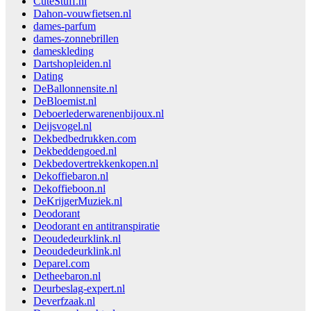
CuteStuff.nl
Dahon-vouwfietsen.nl
dames-parfum
dames-zonnebrillen
dameskleding
Dartshopleiden.nl
Dating
DeBallonnensite.nl
DeBloemist.nl
Deboerlederwarenenbijoux.nl
Deijsvogel.nl
Dekbedbedrukken.com
Dekbeddengoed.nl
Dekbedovertrekkenkopen.nl
Dekoffiebaron.nl
Dekoffieboon.nl
DeKrijgerMuziek.nl
Deodorant
Deodorant en antitranspiratie
Deoudedeurklink.nl
Deoudedeurklink.nl
Deparel.com
Detheebaron.nl
Deurbeslag-expert.nl
Deverfzaak.nl