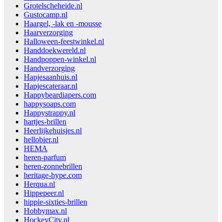
Grotelscheheide.nl
Gustocamp.nl
Haargel, -lak en -mousse
Haarverzorging
Halloween-feestwinkel.nl
Handdoekwereld.nl
Handpoppen-winkel.nl
Handverzorging
Hapjesaanhuis.nl
Hapjescateraar.nl
Happybeardiapers.com
happysoaps.com
Happystrappy.nl
hartjes-brillen
Heerlijkehuisjes.nl
hellobier.nl
HEMA
heren-parfum
heren-zonnebrillen
heritage-hype.com
Herqua.nl
Hippepeer.nl
hippie-sixties-brillen
Hobbymax.nl
HockeyCity.nl