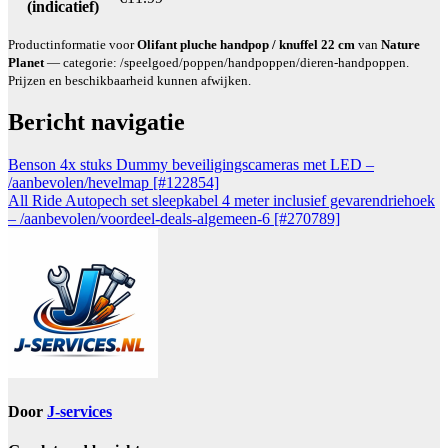
(indicatief)
Productinformatie voor
Olifant pluche handpop / knuffel 22 cm
van
Nature
Planet
— categorie: /speelgoed/poppen/handpoppen/dieren-handpoppen.
Prijzen en beschikbaarheid kunnen afwijken.
Bericht navigatie
Benson 4x stuks Dummy beveiligingscameras met LED –
/aanbevolen/hevelmap [#122854]
All Ride Autopech set sleepkabel 4 meter inclusief gevarendriehoek
– /aanbevolen/voordeel-deals-algemeen-6 [#270789]
Door
J-services