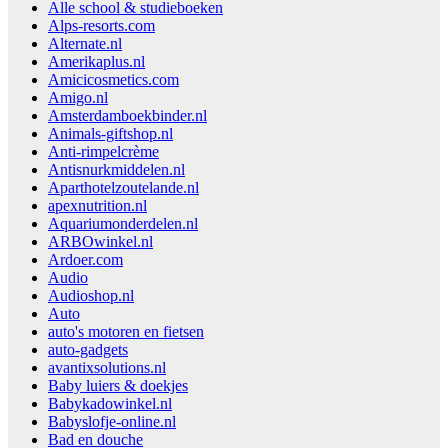
Alle school & studieboeken
Alps-resorts.com
Alternate.nl
Amerikaplus.nl
Amicicosmetics.com
Amigo.nl
Amsterdamboekbinder.nl
Animals-giftshop.nl
Anti-rimpelcrème
Antisnurkmiddelen.nl
Aparthotelzoutelande.nl
apexnutrition.nl
Aquariumonderdelen.nl
ARBOwinkel.nl
Ardoer.com
Audio
Audioshop.nl
Auto
auto's motoren en fietsen
auto-gadgets
avantixsolutions.nl
Baby luiers & doekjes
Babykadowinkel.nl
Babyslofje-online.nl
Bad en douche